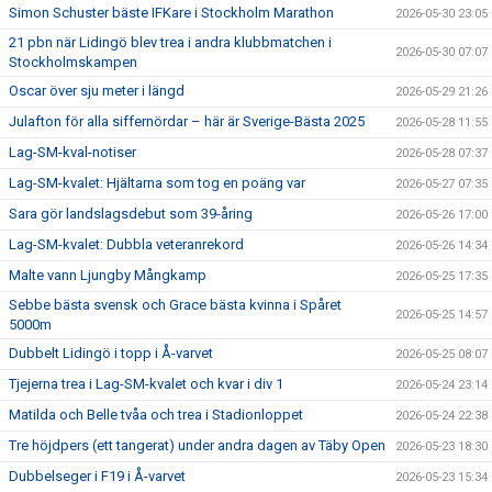
Simon Schuster bäste IFKare i Stockholm Marathon
2026-05-30 23:05
21 pbn när Lidingö blev trea i andra klubbmatchen i
2026-05-30 07:07
Stockholmskampen
Oscar över sju meter i längd
2026-05-29 21:26
Julafton för alla siffernördar – här är Sverige-Bästa 2025
2026-05-28 11:55
Lag-SM-kval-notiser
2026-05-28 07:37
Lag-SM-kvalet: Hjältarna som tog en poäng var
2026-05-27 07:35
Sara gör landslagsdebut som 39-åring
2026-05-26 17:00
Lag-SM-kvalet: Dubbla veteranrekord
2026-05-26 14:34
Malte vann Ljungby Mångkamp
2026-05-25 17:35
Sebbe bästa svensk och Grace bästa kvinna i Spåret
2026-05-25 14:57
5000m
Dubbelt Lidingö i topp i Å-varvet
2026-05-25 08:07
Tjejerna trea i Lag-SM-kvalet och kvar i div 1
2026-05-24 23:14
Matilda och Belle tvåa och trea i Stadionloppet
2026-05-24 22:38
Tre höjdpers (ett tangerat) under andra dagen av Täby Open
2026-05-23 18:30
Dubbelseger i F19 i Å-varvet
2026-05-23 15:34