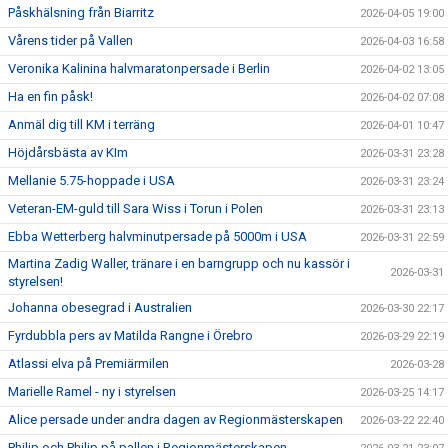
Påskhälsning från Biarritz
2026-04-05 19:00
Vårens tider på Vallen
2026-04-03 16:58
Veronika Kalinina halvmaratonpersade i Berlin
2026-04-02 13:05
Ha en fin påsk!
2026-04-02 07:08
Anmäl dig till KM i terräng
2026-04-01 10:47
Höjdårsbästa av KIm
2026-03-31 23:28
Mellanie 5.75-hoppade i USA
2026-03-31 23:24
Veteran-EM-guld till Sara Wiss i Torun i Polen
2026-03-31 23:13
Ebba Wetterberg halvminutpersade på 5000m i USA
2026-03-31 22:59
Martina Zadig Waller, tränare i en barngrupp och nu kassör i
2026-03-31
styrelsen!
Johanna obesegrad i Australien
2026-03-30 22:17
Fyrdubbla pers av Matilda Rangne i Örebro
2026-03-29 22:19
Atlassi elva på Premiärmilen
2026-03-28
Marielle Ramel - ny i styrelsen
2026-03-25 14:17
Alice persade under andra dagen av Regionmästerskapen
2026-03-22 22:40
Philip och Philip på pallen i Regionmästerskapen