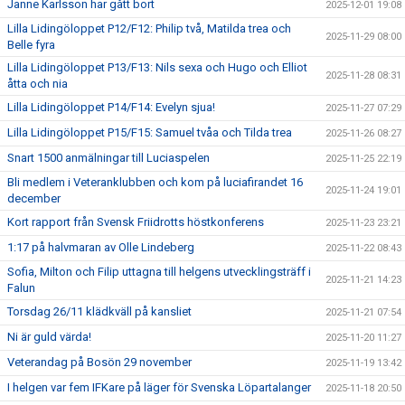
Janne Karlsson har gått bort
2025-12-01 19:08
Lilla Lidingöloppet P12/F12: Philip två, Matilda trea och
2025-11-29 08:00
Belle fyra
Lilla Lidingöloppet P13/F13: Nils sexa och Hugo och Elliot
2025-11-28 08:31
åtta och nia
Lilla Lidingöloppet P14/F14: Evelyn sjua!
2025-11-27 07:29
Lilla Lidingöloppet P15/F15: Samuel tvåa och Tilda trea
2025-11-26 08:27
Snart 1500 anmälningar till Luciaspelen
2025-11-25 22:19
Bli medlem i Veteranklubben och kom på luciafirandet 16
2025-11-24 19:01
december
Kort rapport från Svensk Friidrotts höstkonferens
2025-11-23 23:21
1:17 på halvmaran av Olle Lindeberg
2025-11-22 08:43
Sofia, Milton och Filip uttagna till helgens utvecklingsträff i
2025-11-21 14:23
Falun
Torsdag 26/11 klädkväll på kansliet
2025-11-21 07:54
Ni är guld värda!
2025-11-20 11:27
Veterandag på Bosön 29 november
2025-11-19 13:42
I helgen var fem IFKare på läger för Svenska Löpartalanger
2025-11-18 20:50