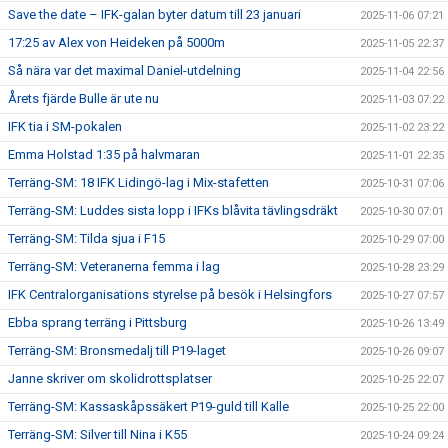
Save the date – IFK-galan byter datum till 23 januari
2025-11-06 07:21
17:25 av Alex von Heideken på 5000m
2025-11-05 22:37
Så nära var det maximal Daniel-utdelning
2025-11-04 22:56
Årets fjärde Bulle är ute nu
2025-11-03 07:22
IFK tia i SM-pokalen
2025-11-02 23:22
Emma Holstad 1:35 på halvmaran
2025-11-01 22:35
Terräng-SM: 18 IFK Lidingö-lag i Mix-stafetten
2025-10-31 07:06
Terräng-SM: Luddes sista lopp i IFKs blåvita tävlingsdräkt
2025-10-30 07:01
Terräng-SM: Tilda sjua i F15
2025-10-29 07:00
Terräng-SM: Veteranerna femma i lag
2025-10-28 23:29
IFK Centralorganisations styrelse på besök i Helsingfors
2025-10-27 07:57
Ebba sprang terräng i Pittsburg
2025-10-26 13:49
Terräng-SM: Bronsmedalj till P19-laget
2025-10-26 09:07
Janne skriver om skolidrottsplatser
2025-10-25 22:07
Terräng-SM: Kassaskåpssäkert P19-guld till Kalle
2025-10-25 22:00
Terräng-SM: Silver till Nina i K55
2025-10-24 09:24