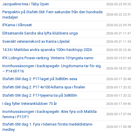
Jacqueline trea i Täby Open
2026-05-23 09:25
Perspektiv på Stafett-SM: Fem sekunder från den hundrade
2026-05-22 23:31
medaljen
IFKarna i Vårruset
2026-05-22 09:39
Elitsatsande Sandra ska lyfta klubbens unga
2026-05-21 11:47
Svenskt veteranrekord av Karina Liljedal
2026-05-21 11:33
14.34 i Matildas andra spanska 100m-häcklopp 2026
2026-05-20 22:46
IFK Lidingös Power-ranking: Vinterns 10 tyngsta namn
2026-05-19 07:44
Inomhussäsongen i backspegeln: Ungdomarna tar för sig
2026-05-18 07:20
– P14 till F16
Stafett-SM dag 2: P17-laget på 3x800m sexa
2026-05-17 20:48
Stafett-SM dag 2: P17 4x100-killarna sjua i finalen
2026-05-17 20:32
Stafett-SM dag 2: F17-tjejerna tia på 3x800m
2026-05-17 20:22
I dag fyller Veteranklubben 75 år
2026-05-17 09:46
Inomhussäsongen i backspegeln: Alex fyra och Matilda
2026-05-17 07:04
femma i P17/F1
Stafett-SM dag 1: Fyra i tidernas första medeldistans-
2026-05-17 00:38
medley