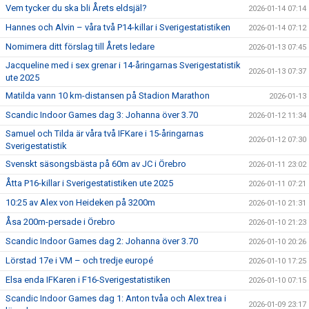
Vem tycker du ska bli Årets eldsjäl?
2026-01-14 07:14
Hannes och Alvin – våra två P14-killar i Sverigestatistiken
2026-01-14 07:12
Nomimera ditt förslag till Årets ledare
2026-01-13 07:45
Jacqueline med i sex grenar i 14-åringarnas Sverigestatistik
2026-01-13 07:37
ute 2025
Matilda vann 10 km-distansen på Stadion Marathon
2026-01-13
Scandic Indoor Games dag 3: Johanna över 3.70
2026-01-12 11:34
Samuel och Tilda är våra två IFKare i 15-åringarnas
2026-01-12 07:30
Sverigestatistik
Svenskt säsongsbästa på 60m av JC i Örebro
2026-01-11 23:02
Åtta P16-killar i Sverigestatistiken ute 2025
2026-01-11 07:21
10:25 av Alex von Heideken på 3200m
2026-01-10 21:31
Åsa 200m-persade i Örebro
2026-01-10 21:23
Scandic Indoor Games dag 2: Johanna över 3.70
2026-01-10 20:26
Lörstad 17e i VM – och tredje europé
2026-01-10 17:25
Elsa enda IFKaren i F16-Sverigestatistiken
2026-01-10 07:15
Scandic Indoor Games dag 1: Anton tvåa och Alex trea i
2026-01-09 23:17