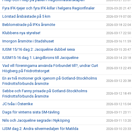
2026-03-21 23:07
Fyra IFK-tjejer och fyra IFK-killar i helgens Regionfinaler
2026-03-20 21:47
Lörstad årsbästade på 5 km
2026-03-19 07:00
Beblomstrade på IFKs årsmöte
2026-03-18 22:04
Klubbens nya styrelse!
2026-03-17 22:50
Imorgon årsmöte i Stadshuset
2026-03-16 11:59
IUSM 15/16 dag 2: Jacqueline dubbel sexa
2026-03-15 20:47
IUSM15-16 dag 1: Längdbrons till Jacqueline
2026-03-14 23:18
Vad vill föreningarna använda Förbundet till?, undrar Curt
2026-03-13 22:49
Högberg på Friidrottstorget
En av två motioner gick igenom på Gotland-Stockholms
2026-03-12 20:38
Friidrottsförbunds årsmöte
Sebbe och Fanny prisade på Gotland-Stockholms
2026-03-12 18:49
Friidrottsförbunds årsmöte
JC tvåa i Österrike
2026-03-12 15:04
Dags för vinterns sista SM-tävling
2026-03-11 23:11
Nils och Jacqueline segrade i Nyköping
2026-03-11 13:20
IJSM dag 2: Andra silvermedaljen för Matilda
2026-03-10 23:33