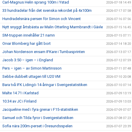
Carl-Magnus Helin sprang 100m i Ystad
2026-07-18 14:49
33 hundradelar från det svenska rekordet på 4x100m
2026-07-17 07:58
Hundradelsnära persen för Simon och Vincent
2026-07-16 07:56
Nytt snyggt årtsbästa av Malin Otterling Marmbrandt i Gävle
2026-07-15 16:45
SM-truppen innehåller 21 namn
2026-07-15 07:11
Orvar Blomberg har gått bort
2026-07-14 18:20
Johan Nordenson ensam IFKare i Tumbasprinten
2026-07-13 07:17
Jacob 3:50 – igen – i England
2026-07-12 07:59
Pers – igen – av Simon Martinsson
2026-07-11 07:48
Sebbe dubbelt uttagen till U20 VM
2026-07-10 20:08
Bara två IFK Lidingö-14-åringar i Sverigestatistiken
2026-07-10 07:14
Malte 14.71 i Karlstad
2026-07-09 13:19
10.34 av JC i Finland
2026-07-09 13:03
Jacqueline med i fyra grenar i F15-statistiken
2026-07-09 07:07
Samuel och Tilda fyror i Sverigestatistiken
2026-07-08 07:23
Sofia nära 200m-perset i Öresundsspelen
2026-07-07 23:39