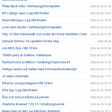
Philip Björk tvåa i Världsungdomsspelen
2026-06-29 21:37
IFK Lidingö sjua i Lag-SM-finalen
2026-06-28 19:07
Sexa halvvägs i Lag-SM-finalen
2026-06-27 23:09
Love vann hinder i Världsungdomsspelen
2026-06-26 23:53
Filip 10.53w individuellt och under 40 i korta stafetten i Oslo
2026-06-26 07:05
Samuel femma i VU-spelens första dag
2026-06-26
Leo M22-fyra i SM 10 km
2026-06-25 09:24
1500m-pers av Evelina i Vallentuna
2026-06-25 07:20
Rackarns bra av Milton i Turebergs Explosiva #1
2026-06-24 12:54
Härliga veckor på Vallen med Sommaridrottsskolan!
2026-06-24 11:34
JC sexa i Danmark
2026-06-23 17:37
IFKarna i morgondagens SM 10 km
2026-06-23 07:14
IFKs lag i Lag-SM-finalen
2026-06-22 18:00
Åsa och Simon blåsta på persen
2026-06-21 22:41
Charlotte Arvered 1:25:17 i Göteborgsvarvet
2026-06-20 14:00
Nästa helg är det Lag-SM-final i Karlstad
2026-06-19 18:12