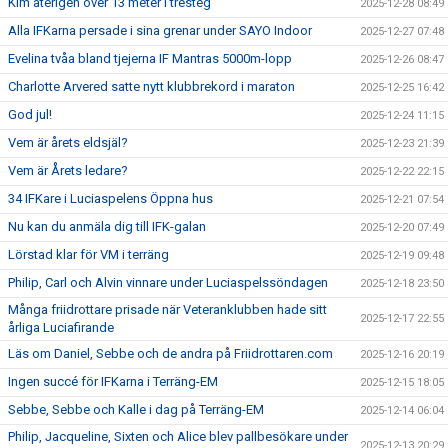
Kim återigen över 13 meter i tresteg
2025-12-28 08:49
Alla IFKarna persade i sina grenar under SAYO Indoor
2025-12-27 07:48
Evelina tvåa bland tjejerna IF Mantras 5000m-lopp
2025-12-26 08:47
Charlotte Arvered satte nytt klubbrekord i maraton
2025-12-25 16:42
God jul!
2025-12-24 11:15
Vem är årets eldsjäl?
2025-12-23 21:39
Vem är Årets ledare?
2025-12-22 22:15
34 IFKare i Luciaspelens Öppna hus
2025-12-21 07:54
Nu kan du anmäla dig till IFK-galan
2025-12-20 07:49
Lörstad klar för VM i terräng
2025-12-19 09:48
Philip, Carl och Alvin vinnare under Luciaspelssöndagen
2025-12-18 23:50
Många friidrottare prisade när Veteranklubben hade sitt
2025-12-17 22:55
årliga Luciafirande
Läs om Daniel, Sebbe och de andra på Friidrottaren.com
2025-12-16 20:19
Ingen succé för IFKarna i Terräng-EM
2025-12-15 18:05
Sebbe, Sebbe och Kalle i dag på Terräng-EM
2025-12-14 06:04
Philip, Jacqueline, Sixten och Alice blev pallbesökare under
2025-12-13 20:29