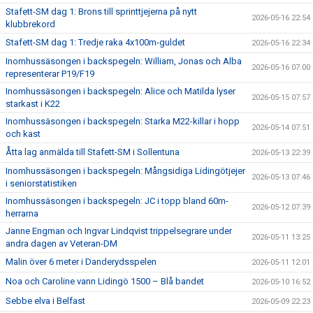
Stafett-SM dag 1: Brons till sprinttjejerna på nytt
2026-05-16 22:54
klubbrekord
Stafett-SM dag 1: Tredje raka 4x100m-guldet
2026-05-16 22:34
Inomhussäsongen i backspegeln: William, Jonas och Alba
2026-05-16 07:00
representerar P19/F19
Inomhussäsongen i backspegeln: Alice och Matilda lyser
2026-05-15 07:57
starkast i K22
Inomhussäsongen i backspegeln: Starka M22-killar i hopp
2026-05-14 07:51
och kast
Åtta lag anmälda till Stafett-SM i Sollentuna
2026-05-13 22:39
Inomhussäsongen i backspegeln: Mångsidiga Lidingötjejer
2026-05-13 07:46
i seniorstatistiken
Inomhussäsongen i backspegeln: JC i topp bland 60m-
2026-05-12 07:39
herrarna
Janne Engman och Ingvar Lindqvist trippelsegrare under
2026-05-11 13:25
andra dagen av Veteran-DM
Malin över 6 meter i Danderydsspelen
2026-05-11 12:01
Noa och Caroline vann Lidingö 1500 – Blå bandet
2026-05-10 16:52
Sebbe elva i Belfast
2026-05-09 22:23