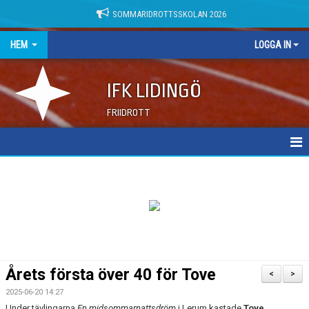
SOMMARIDROTTSSKOLAN 2026
HEM
LOGGA IN
IFK LIDINGÖ
FRIIDROTT
NYHETER
DOKUMENT
Årets första över 40 för Tove
<
>
2025-06-20 14:27
Under tävlingarna
En midsommarnattsdröm
i Lerum kastade
Tove