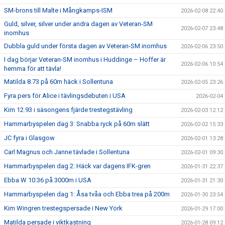
SM-brons till Malte i Mångkamps-ISM
2026-02-08 22:40
Guld, silver, silver under andra dagen av Veteran-SM
2026-02-07 23:48
inomhus
Dubbla guld under första dagen av Veteran-SM inomhus
2026-02-06 23:50
I dag börjar Veteran-SM inomhus i Huddinge – Hoffer är
2026-02-06 10:54
hemma för att tävla!
Matilda 8.73 på 60m häck i Sollentuna
2026-02-05 23:26
Fyra pers för Alice i tävlingsdebuten i USA
2026-02-04
Kim 12.93 i säsongens fjärde trestegstävling
2026-02-03 12:12
Hammarbyspelen dag 3: Snabba ryck på 60m slätt
2026-02-02 15:33
JC fyra i Glasgow
2026-02-01 13:28
Carl Magnus och Janne tävlade i Sollentuna
2026-02-01 09:30
Hammarbyspelen dag 2: Häck var dagens IFK-gren
2026-01-31 22:37
Ebba W 10:36 på 3000m i USA
2026-01-31 21:30
Hammarbyspelen dag 1: Åsa tvåa och Ebba trea på 200m
2026-01-30 23:54
Kim Wingren trestegspersade i New York
2026-01-29 17:00
Matilda persade i viktkastning
2026-01-28 09:12