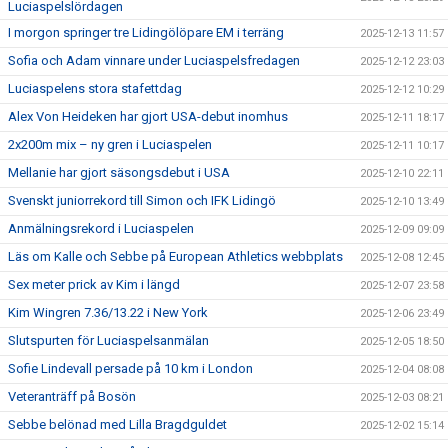
Luciaspelslördagen
I morgon springer tre Lidingölöpare EM i terräng
2025-12-13 11:57
Sofia och Adam vinnare under Luciaspelsfredagen
2025-12-12 23:03
Luciaspelens stora stafettdag
2025-12-12 10:29
Alex Von Heideken har gjort USA-debut inomhus
2025-12-11 18:17
2x200m mix – ny gren i Luciaspelen
2025-12-11 10:17
Mellanie har gjort säsongsdebut i USA
2025-12-10 22:11
Svenskt juniorrekord till Simon och IFK Lidingö
2025-12-10 13:49
Anmälningsrekord i Luciaspelen
2025-12-09 09:09
Läs om Kalle och Sebbe på European Athletics webbplats
2025-12-08 12:45
Sex meter prick av Kim i längd
2025-12-07 23:58
Kim Wingren 7.36/13.22 i New York
2025-12-06 23:49
Slutspurten för Luciaspelsanmälan
2025-12-05 18:50
Sofie Lindevall persade på 10 km i London
2025-12-04 08:08
Veteranträff på Bosön
2025-12-03 08:21
Sebbe belönad med Lilla Bragdguldet
2025-12-02 15:14