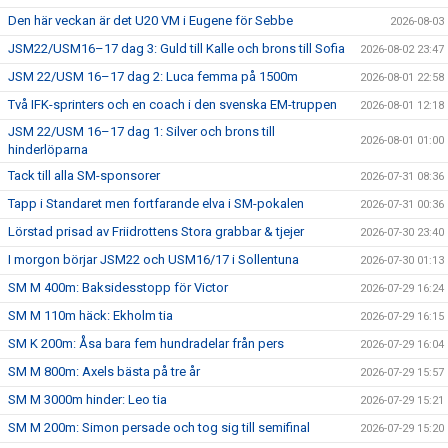
Den här veckan är det U20 VM i Eugene för Sebbe
2026-08-03
JSM22/USM16–17 dag 3: Guld till Kalle och brons till Sofia
2026-08-02 23:47
JSM 22/USM 16–17 dag 2: Luca femma på 1500m
2026-08-01 22:58
Två IFK-sprinters och en coach i den svenska EM-truppen
2026-08-01 12:18
JSM 22/USM 16–17 dag 1: Silver och brons till
2026-08-01 01:00
hinderlöparna
Tack till alla SM-sponsorer
2026-07-31 08:36
Tapp i Standaret men fortfarande elva i SM-pokalen
2026-07-31 00:36
Lörstad prisad av Friidrottens Stora grabbar & tjejer
2026-07-30 23:40
I morgon börjar JSM22 och USM16/17 i Sollentuna
2026-07-30 01:13
SM M 400m: Baksidesstopp för Victor
2026-07-29 16:24
SM M 110m häck: Ekholm tia
2026-07-29 16:15
SM K 200m: Åsa bara fem hundradelar från pers
2026-07-29 16:04
SM M 800m: Axels bästa på tre år
2026-07-29 15:57
SM M 3000m hinder: Leo tia
2026-07-29 15:21
SM M 200m: Simon persade och tog sig till semifinal
2026-07-29 15:20