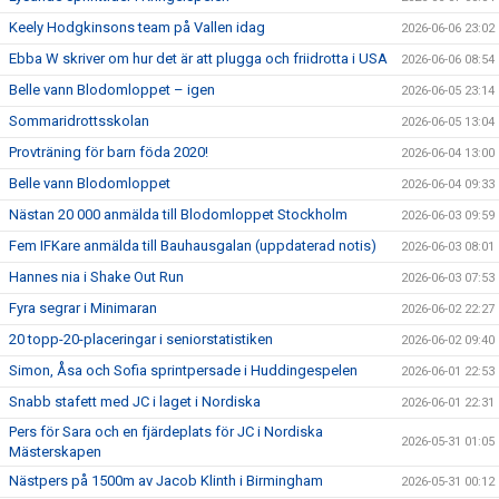
Keely Hodgkinsons team på Vallen idag
2026-06-06 23:02
Ebba W skriver om hur det är att plugga och friidrotta i USA
2026-06-06 08:54
Belle vann Blodomloppet – igen
2026-06-05 23:14
Sommaridrottsskolan
2026-06-05 13:04
Provträning för barn föda 2020!
2026-06-04 13:00
Belle vann Blodomloppet
2026-06-04 09:33
Nästan 20 000 anmälda till Blodomloppet Stockholm
2026-06-03 09:59
Fem IFKare anmälda till Bauhausgalan (uppdaterad notis)
2026-06-03 08:01
Hannes nia i Shake Out Run
2026-06-03 07:53
Fyra segrar i Minimaran
2026-06-02 22:27
20 topp-20-placeringar i seniorstatistiken
2026-06-02 09:40
Simon, Åsa och Sofia sprintpersade i Huddingespelen
2026-06-01 22:53
Snabb stafett med JC i laget i Nordiska
2026-06-01 22:31
Pers för Sara och en fjärdeplats för JC i Nordiska
2026-05-31 01:05
Mästerskapen
Nästpers på 1500m av Jacob Klinth i Birmingham
2026-05-31 00:12