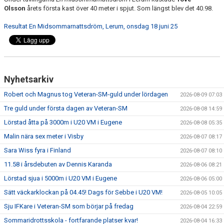
Olsson
årets första kast över 40 meter i spjut. Som längst blev det 40.98.
Resultat En Midsommarnattsdröm, Lerum, onsdag 18 juni 25
Nyhetsarkiv
Robert och Magnus tog Veteran-SM-guld under lördagen
2026-08-09 07:03
Tre guld under första dagen av Veteran-SM
2026-08-08 14:59
Lörstad åtta på 3000m i U20 VM i Eugene
2026-08-08 05:35
Malin nära sex meter i Visby
2026-08-07 08:17
Sara Wiss fyra i Finland
2026-08-07 08:10
11.58 i årsdebuten av Dennis Karanda
2026-08-06 08:21
Lörstad sjua i 5000m i U20 VM i Eugene
2026-08-06 05:00
Sätt väckarklockan på 04.45! Dags för Sebbe i U20 VM!
2026-08-05 10:05
Sju IFKare i Veteran-SM som börjar på fredag
2026-08-04 22:59
Sommaridrottsskola - fortfarande platser kvar!
2026-08-04 16:33