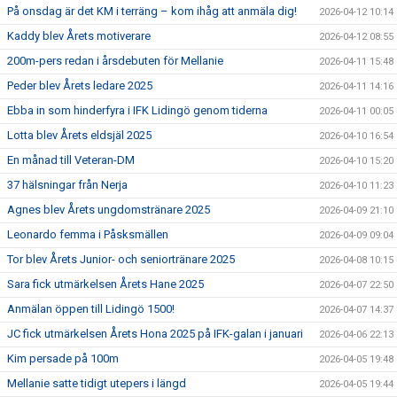
På onsdag är det KM i terräng – kom ihåg att anmäla dig!
2026-04-12 10:14
Kaddy blev Årets motiverare
2026-04-12 08:55
200m-pers redan i årsdebuten för Mellanie
2026-04-11 15:48
Peder blev Årets ledare 2025
2026-04-11 14:16
Ebba in som hinderfyra i IFK Lidingö genom tiderna
2026-04-11 00:05
Lotta blev Årets eldsjäl 2025
2026-04-10 16:54
En månad till Veteran-DM
2026-04-10 15:20
37 hälsningar från Nerja
2026-04-10 11:23
Agnes blev Årets ungdomstränare 2025
2026-04-09 21:10
Leonardo femma i Påsksmällen
2026-04-09 09:04
Tor blev Årets Junior- och seniortränare 2025
2026-04-08 10:15
Sara fick utmärkelsen Årets Hane 2025
2026-04-07 22:50
Anmälan öppen till Lidingö 1500!
2026-04-07 14:37
JC fick utmärkelsen Årets Hona 2025 på IFK-galan i januari
2026-04-06 22:13
Kim persade på 100m
2026-04-05 19:48
Mellanie satte tidigt utepers i längd
2026-04-05 19:44