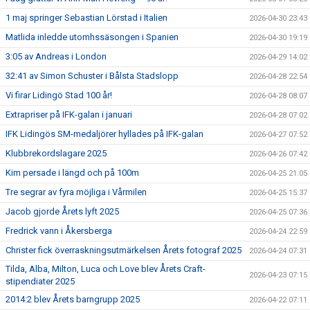
1 maj springer Sebastian Lörstad i Italien
2026-04-30 23:43
Matlida inledde utomhssäsongen i Spanien
2026-04-30 19:19
3:05 av Andreas i London
2026-04-29 14:02
32:41 av Simon Schuster i Bålsta Stadslopp
2026-04-28 22:54
Vi firar Lidingö Stad 100 år!
2026-04-28 08:07
Extrapriser på IFK-galan i januari
2026-04-28 07:02
IFK Lidingös SM-medaljörer hyllades på IFK-galan
2026-04-27 07:52
Klubbrekordslagare 2025
2026-04-26 07:42
Kim persade i längd och på 100m
2026-04-25 21:05
Tre segrar av fyra möjliga i Vårmilen
2026-04-25 15:37
Jacob gjorde Årets lyft 2025
2026-04-25 07:36
Fredrick vann i Åkersberga
2026-04-24 22:59
Christer fick överraskningsutmärkelsen Årets fotograf 2025
2026-04-24 07:31
Tilda, Alba, Milton, Luca och Love blev Årets Craft-
2026-04-23 07:15
stipendiater 2025
2014:2 blev Årets barngrupp 2025
2026-04-22 07:11