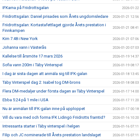
IFKarna på Friidrottsgalan
2026-01-22
Friidrottsgalan: Daniel prisades som Årets ungdomsledare
2026-01-21 12:56
Friidrottsgalan: Kortastafettlaget gjorde Årets prestation i
2026-01-21 08:41
Finnkampen
Kim 7.48 i New York
2026-01-21 07:06
Johanna vann i Västerås
2026-01-20 07:03
Kallelse till årsmöte 17 mars 2026
2026-01-19 14:37
Sofia vann 200m i Täby Vinterspel
2026-01-19 08:17
I dag är sista dagen att anmäla sig till IFK-galan
2026-01-18 13:45
Täby Vinterspel dag 2: Isabel tog DM-brons
2026-01-18 08:03
Flera DM-medaljer under första dagen av Täby Vinterspel
2026-01-17 14:00
Ebba 5:24 på 1 mile i USA
2026-01-17 11:20
Nu är anmälan till IFK-galan inne på upploppet
2026-01-17 00:18
Vill du vara med och forma IFK Lidingö Friidrotts framtid?
2026-01-16 10:20
Intressanta starter i Täby vinterspel i helgen
2026-01-16 07:11
Filip och JC nominerade till Årets prestation landslaget
2026-01-15 07:11