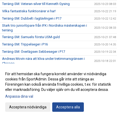
Terräng-SM: Veteran-silver till Kenneth Gysing
2025-10-23 08:03
Vilka fantastiska funktionärer vi har!
2025-10-22 21:19
Terräng-SM: Dubbelt i lagtävlingen i P17
2025-10-22 12:42
Stark trio juniorlöpare från IFK i Nordiska mästerskapen i
2025-10-22 08:33
terräng
Terräng-SM: Samuels första USM-guld
2025-10-21 07:48
Terräng-SM: Trippelseger i P16
2025-10-20 14:35
Terräng-SM: Överlägsen Sebbeseger i P17
2025-10-19 22:34
Andreas Movin nära att kliva under tretimmarsgränsen i
2025-10-18 22:01
Chicago
Terräng-SM: Nära, nära senior-SM-guld för Kalle
2025-10-18 21:33
För att hemsidan ska fungera korrekt använder vi nödvändiga
Bästa stafettiden på 2000-talet – och det med två IFKare i
cookies från SportAdmin. Dessa går inte att stänga av.
2025-10-17 18:12
laget
Föreningen kan också använda frivilliga cookies, t.ex. för statistik
Trippelpers av Anton i vår kastmångkamp
2025-10-16 14:32
eller marknadsföring. Du väljer själv om du vill acceptera dessa.
Ebba 19:02 i 5 km-loppet i Fort Worth i Texas
Anpassa dina val
2025-10-15 08:09
Lidingö trea i Klubbkampen
2025-10-14 09:31
Acceptera nödvändiga
Acceptera alla
Årets medlemsdag genomförd Lördagen den 11:e oktober
2025-10-13 09:10
på Bosön!