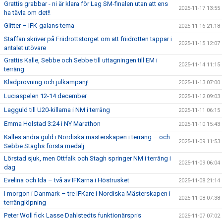
Grattis grabbar - ni är klara för Lag SM-finalen utan att ens
2025-11-17 13:55
ha tävla om det!!
Glitter – IFK-galans tema
2025-11-16 21:18
Staffan skriver på Friidrottstorget om att friidrotten tappar i
2025-11-15 12:07
antalet utövare
Grattis Kalle, Sebbe och Sebbe till uttagningen till EM i
2025-11-14 11:15
terräng
Klädprovning och julkampanj!
2025-11-13 07:00
Luciaspelen 12-14 december
2025-11-12 09:03
Lagguld till U20-killarna i NM i terräng
2025-11-11 06:15
Emma Holstad 3:24 i NY Marathon
2025-11-10 15:43
Kalles andra guld i Nordiska mästerskapen i terräng – och
2025-11-09 11:53
Sebbe Staghs första medalj
Lörstad sjuk, men Ottfalk och Stagh springer NM i terräng i
2025-11-09 06:04
dag
Evelina och Ida – två av IFKarna i Höstrusket
2025-11-08 21:14
I morgon i Danmark – tre IFKare i Nordiska Mästerskapen i
2025-11-08 07:38
terränglöpning
Peter Woll fick Lasse Dahlstedts funktionärspris
2025-11-07 07:02