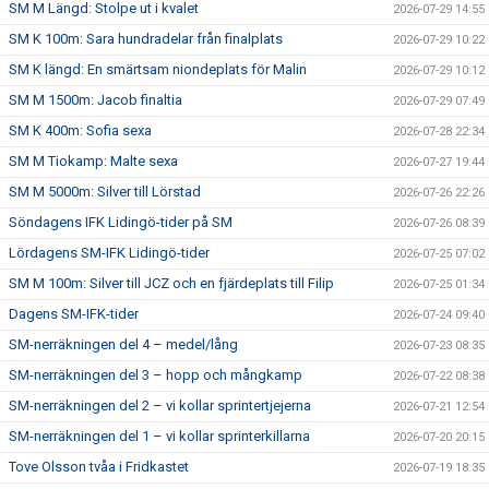
SM M Längd: Stolpe ut i kvalet
2026-07-29 14:55
SM K 100m: Sara hundradelar från finalplats
2026-07-29 10:22
SM K längd: En smärtsam niondeplats för Malin
2026-07-29 10:12
SM M 1500m: Jacob finaltia
2026-07-29 07:49
SM K 400m: Sofia sexa
2026-07-28 22:34
SM M Tiokamp: Malte sexa
2026-07-27 19:44
SM M 5000m: Silver till Lörstad
2026-07-26 22:26
Söndagens IFK Lidingö-tider på SM
2026-07-26 08:39
Lördagens SM-IFK Lidingö-tider
2026-07-25 07:02
SM M 100m: Silver till JCZ och en fjärdeplats till Filip
2026-07-25 01:34
Dagens SM-IFK-tider
2026-07-24 09:40
SM-nerräkningen del 4 – medel/lång
2026-07-23 08:35
SM-nerräkningen del 3 – hopp och mångkamp
2026-07-22 08:38
SM-nerräkningen del 2 – vi kollar sprintertjejerna
2026-07-21 12:54
SM-nerräkningen del 1 – vi kollar sprinterkillarna
2026-07-20 20:15
Tove Olsson tvåa i Fridkastet
2026-07-19 18:35