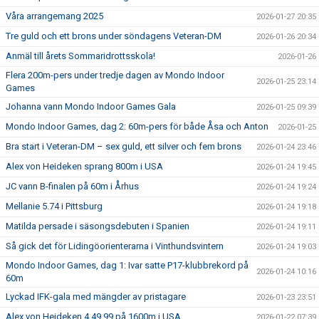
Våra arrangemang 2025
2026-01-27 20:35
Tre guld och ett brons under söndagens Veteran-DM
2026-01-26 20:34
Anmäl till årets Sommaridrottsskola!
2026-01-26
Flera 200m-pers under tredje dagen av Mondo Indoor
2026-01-25 23:14
Games
Johanna vann Mondo Indoor Games Gala
2026-01-25 09:39
Mondo Indoor Games, dag 2: 60m-pers för både Åsa och Anton
2026-01-25
Bra start i Veteran-DM – sex guld, ett silver och fem brons
2026-01-24 23:46
Alex von Heideken sprang 800m i USA
2026-01-24 19:45
JC vann B-finalen på 60m i Århus
2026-01-24 19:24
Mellanie 5.74 i Pittsburg
2026-01-24 19:18
Matilda persade i säsongsdebuten i Spanien
2026-01-24 19:11
Så gick det för Lidingöorienterarna i Vinthundsvintern
2026-01-24 19:03
Mondo Indoor Games, dag 1: Ivar satte P17-klubbrekord på
2026-01-24 10:16
60m
Lyckad IFK-gala med mängder av pristagare
2026-01-23 23:51
Alex von Heideken 4.49.99 på 1600m i USA
2026-01-22 07:39