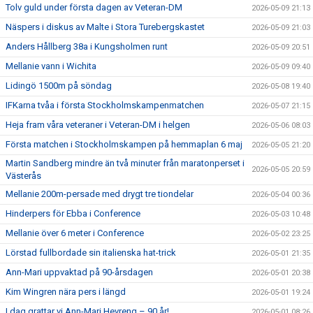
Tolv guld under första dagen av Veteran-DM
2026-05-09 21:13
Näspers i diskus av Malte i Stora Turebergskastet
2026-05-09 21:03
Anders Hållberg 38a i Kungsholmen runt
2026-05-09 20:51
Mellanie vann i Wichita
2026-05-09 09:40
Lidingö 1500m på söndag
2026-05-08 19:40
IFKarna tvåa i första Stockholmskampenmatchen
2026-05-07 21:15
Heja fram våra veteraner i Veteran-DM i helgen
2026-05-06 08:03
Första matchen i Stockholmskampen på hemmaplan 6 maj
2026-05-05 21:20
Martin Sandberg mindre än två minuter från maratonperset i
2026-05-05 20:59
Västerås
Mellanie 200m-persade med drygt tre tiondelar
2026-05-04 00:36
Hinderpers för Ebba i Conference
2026-05-03 10:48
Mellanie över 6 meter i Conference
2026-05-02 23:25
Lörstad fullbordade sin italienska hat-trick
2026-05-01 21:35
Ann-Mari uppvaktad på 90-årsdagen
2026-05-01 20:38
Kim Wingren nära pers i längd
2026-05-01 19:24
I dag grattar vi Ann-Mari Hevreng – 90 år!
2026-05-01 08:26