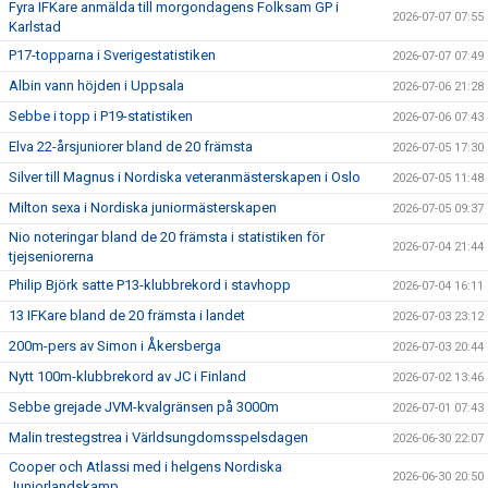
Fyra IFKare anmälda till morgondagens Folksam GP i
2026-07-07 07:55
Karlstad
P17-topparna i Sverigestatistiken
2026-07-07 07:49
Albin vann höjden i Uppsala
2026-07-06 21:28
Sebbe i topp i P19-statistiken
2026-07-06 07:43
Elva 22-årsjuniorer bland de 20 främsta
2026-07-05 17:30
Silver till Magnus i Nordiska veteranmästerskapen i Oslo
2026-07-05 11:48
Milton sexa i Nordiska juniormästerskapen
2026-07-05 09:37
Nio noteringar bland de 20 främsta i statistiken för
2026-07-04 21:44
tjejseniorerna
Philip Björk satte P13-klubbrekord i stavhopp
2026-07-04 16:11
13 IFKare bland de 20 främsta i landet
2026-07-03 23:12
200m-pers av Simon i Åkersberga
2026-07-03 20:44
Nytt 100m-klubbrekord av JC i Finland
2026-07-02 13:46
Sebbe grejade JVM-kvalgränsen på 3000m
2026-07-01 07:43
Malin trestegstrea i Världsungdomsspelsdagen
2026-06-30 22:07
Cooper och Atlassi med i helgens Nordiska
2026-06-30 20:50
Juniorlandskamp