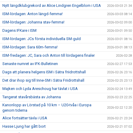
Nytt längdklubgrekord av Alice Lindgren Engelblom i USA
2026-03-03 21:34
ISM-lördagen: Anton längd-femma!
2026-03-03 08:14
ISM-lördagen: Johanna stav-femma!
2026-03-02 09:00
Dagens IFKare i ISM
2026-03-01 09:50
ISM-lördagen: JCs första individuella SM-guld
2026-03-01 08:16
ISM-lördagen: Sara 60m-femma!
2026-03-01 08:13
ISM-fredagen: JC, Sara och Anton till lördagens finaler
2026-02-28
Senaste numret av IFK-Bulletinen
2026-02-27 17:53
Dags att planera helgens ISM i Sätra friidrottshall
2026-02-26 23:16
Det drar ihop sig till Inne-SM i Sätra Friidrottshall
2026-02-25 23:13
Majken och Lyda Areschoug har tävlat i USA
2026-02-24 13:49
Tangerat stavårsbästa av Johanna
2026-02-23 22:25
Kanonlopp av Lörstad på 10 km – U20-tvåa i Europa
2026-02-22 12:20
genom tiderna
Alice fortsätter tävla i USA
2026-02-21 23:24
Hasse Ljung har gått bort
2026-02-21 07:02