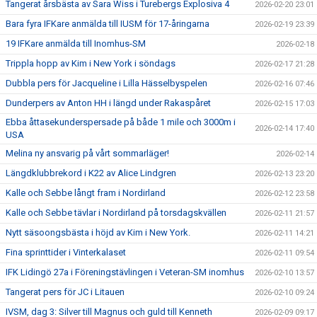
Tangerat årsbästa av Sara Wiss i Turebergs Explosiva 4
2026-02-20 23:01
Bara fyra IFKare anmälda till IUSM för 17-åringarna
2026-02-19 23:39
19 IFKare anmälda till Inomhus-SM
2026-02-18
Trippla hopp av Kim i New York i söndags
2026-02-17 21:28
Dubbla pers för Jacqueline i Lilla Hässelbyspelen
2026-02-16 07:46
Dunderpers av Anton HH i längd under Rakaspåret
2026-02-15 17:03
Ebba åttasekunderspersade på både 1 mile och 3000m i
2026-02-14 17:40
USA
Melina ny ansvarig på vårt sommarläger!
2026-02-14
Längdklubbrekord i K22 av Alice Lindgren
2026-02-13 23:20
Kalle och Sebbe långt fram i Nordirland
2026-02-12 23:58
Kalle och Sebbe tävlar i Nordirland på torsdagskvällen
2026-02-11 21:57
Nytt säsoongsbästa i höjd av Kim i New York.
2026-02-11 14:21
Fina sprinttider i Vinterkalaset
2026-02-11 09:54
IFK Lidingö 27a i Föreningstävlingen i Veteran-SM inomhus
2026-02-10 13:57
Tangerat pers för JC i Litauen
2026-02-10 09:24
IVSM, dag 3: Silver till Magnus och guld till Kenneth
2026-02-09 09:17