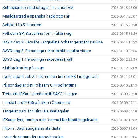
Sebastian Lörstad uttagen till Junior-VM
2026-06-18 23:00
Matildas tredje spanska häcklopp i år
2026-06-17 23:07
Sebbe 13:45 i London
2026-06-16 23:20
Folksam GP: Saras fina form håller i sig
2026-06-15 15:29
SAYO dag 3: Pers för Jacqueline och tangerat för Pauline
2026-06-14 15:22
SAYO dag 2: Personliga rekordslakten rullar vidare
2026-06-13 23:36
SAYO dag 1: Personliga rekordens kväll
2026-06-12 22:59
Klubbrekordet på 100m
2026-06-12 07:09
Lyssna på Track & Talk med en hel del IFK Lidingö-prat
2026-06-11 23:01
På söndag är det Folksam GP i Sollentuna
2026-06-10 21:13
Trettiotre IFKare anmälda till SAYO i helgen
2026-06-09 20:58
Linnéa Lord 20:55 på 5 km i Östersund
2026-06-09 07:11
Tangerat pers för Filip i Bauhausgalan
2026-06-08 00:10
IFKarna fyra, femma och femma i Kraftmätningskvalet
2026-06-07 12:32
Filip in i Bauhausgalans startlista
2026-06-07 12:09
Lysande sprinttider i Kringelspelen
2026-06-07 00:04