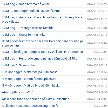
IJSM dag 2: Sofia femma på 400m
2026-03-10 23:27
IJSM-19-söndagen: Atlassi 1500m-femma
2026-03-10 23:17
IJSM dag 2: Anton och Oscar längdfemma och längdsexa
2026-03-10 23:15
plus kulsexa
IJSM dag 1: Trestegssilver till Matilda
2026-03-09 23:31
IJSM dag 1: Oscar femma i vikt
2026-03-09 23:15
Snart är det årsmöte och här är valberedningens förslag på
2026-03-09 16:02
styrelse mm
IJSM-19-lördagen: Tangerat pers av William i P19-försöken
2026-03-09
IJSM dag 1: Hundradelsmarginal gav 60m-guld till Filip
2026-03-08 23:14
IJSM dag 1: Silver-Sofia
2026-03-08 23:12
ISM-söndagen: Malte fyra på 60m häck!
2026-03-07 10:52
ISM-söndagen: Simon femma på 200m
2026-03-06 10:51
ISM-söndagen: Matilda fyra på 60m häck!
2026-03-05 10:12
Alex höjdfyra i USM17
2026-03-04 18:33
Alexandre Trindade persade på 60m i Sollentuna
2026-03-04 13:30
Mellanies näst snabbaste 200ing – so far
2026-03-04