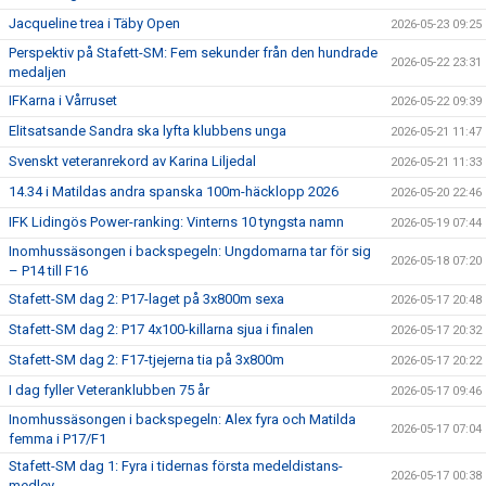
Jacqueline trea i Täby Open
2026-05-23 09:25
Perspektiv på Stafett-SM: Fem sekunder från den hundrade
2026-05-22 23:31
medaljen
IFKarna i Vårruset
2026-05-22 09:39
Elitsatsande Sandra ska lyfta klubbens unga
2026-05-21 11:47
Svenskt veteranrekord av Karina Liljedal
2026-05-21 11:33
14.34 i Matildas andra spanska 100m-häcklopp 2026
2026-05-20 22:46
IFK Lidingös Power-ranking: Vinterns 10 tyngsta namn
2026-05-19 07:44
Inomhussäsongen i backspegeln: Ungdomarna tar för sig
2026-05-18 07:20
– P14 till F16
Stafett-SM dag 2: P17-laget på 3x800m sexa
2026-05-17 20:48
Stafett-SM dag 2: P17 4x100-killarna sjua i finalen
2026-05-17 20:32
Stafett-SM dag 2: F17-tjejerna tia på 3x800m
2026-05-17 20:22
I dag fyller Veteranklubben 75 år
2026-05-17 09:46
Inomhussäsongen i backspegeln: Alex fyra och Matilda
2026-05-17 07:04
femma i P17/F1
Stafett-SM dag 1: Fyra i tidernas första medeldistans-
2026-05-17 00:38
medley