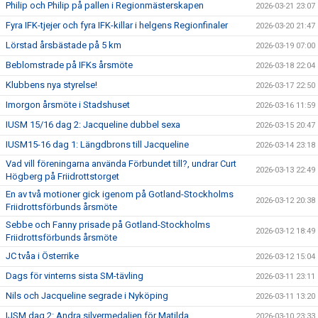
Philip och Philip på pallen i Regionmästerskapen
2026-03-21 23:07
Fyra IFK-tjejer och fyra IFK-killar i helgens Regionfinaler
2026-03-20 21:47
Lörstad årsbästade på 5 km
2026-03-19 07:00
Beblomstrade på IFKs årsmöte
2026-03-18 22:04
Klubbens nya styrelse!
2026-03-17 22:50
Imorgon årsmöte i Stadshuset
2026-03-16 11:59
IUSM 15/16 dag 2: Jacqueline dubbel sexa
2026-03-15 20:47
IUSM15-16 dag 1: Längdbrons till Jacqueline
2026-03-14 23:18
Vad vill föreningarna använda Förbundet till?, undrar Curt
2026-03-13 22:49
Högberg på Friidrottstorget
En av två motioner gick igenom på Gotland-Stockholms
2026-03-12 20:38
Friidrottsförbunds årsmöte
Sebbe och Fanny prisade på Gotland-Stockholms
2026-03-12 18:49
Friidrottsförbunds årsmöte
JC tvåa i Österrike
2026-03-12 15:04
Dags för vinterns sista SM-tävling
2026-03-11 23:11
Nils och Jacqueline segrade i Nyköping
2026-03-11 13:20
IJSM dag 2: Andra silvermedaljen för Matilda
2026-03-10 23:33