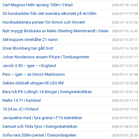
Carl-Magnus Helin sprang 100m i Ystad
2026-07-18 14:49
33 hundradelar från det svenska rekordet på 4x100m
2026-07-17 07:58
Hundradelsnära persen för Simon och Vincent
2026-07-16 07:56
Nytt snyggt årtsbästa av Malin Otterling Marmbrandt i Gävle
2026-07-15 16:45
SM-truppen innehåller 21 namn
2026-07-15 07:11
Orvar Blomberg har gått bort
2026-07-14 18:20
Johan Nordenson ensam IFKare i Tumbasprinten
2026-07-13 07:17
Jacob 3:50 – igen – i England
2026-07-12 07:59
Pers – igen – av Simon Martinsson
2026-07-11 07:48
Sebbe dubbelt uttagen till U20 VM
2026-07-10 20:08
Bara två IFK Lidingö-14-åringar i Sverigestatistiken
2026-07-10 07:14
Malte 14.71 i Karlstad
2026-07-09 13:19
10.34 av JC i Finland
2026-07-09 13:03
Jacqueline med i fyra grenar i F15-statistiken
2026-07-09 07:07
Samuel och Tilda fyror i Sverigestatistiken
2026-07-08 07:23
Sofia nära 200m-perset i Öresundsspelen
2026-07-07 23:39