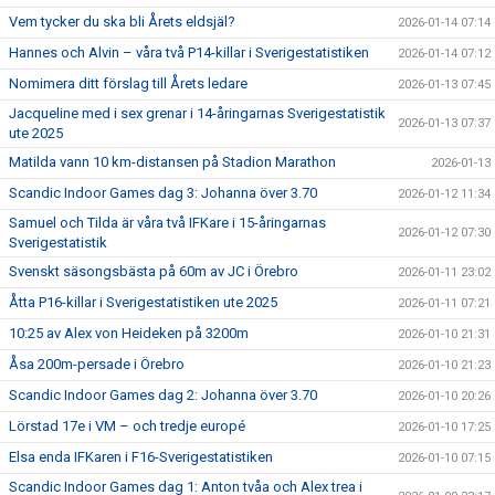
Vem tycker du ska bli Årets eldsjäl?
2026-01-14 07:14
Hannes och Alvin – våra två P14-killar i Sverigestatistiken
2026-01-14 07:12
Nomimera ditt förslag till Årets ledare
2026-01-13 07:45
Jacqueline med i sex grenar i 14-åringarnas Sverigestatistik
2026-01-13 07:37
ute 2025
Matilda vann 10 km-distansen på Stadion Marathon
2026-01-13
Scandic Indoor Games dag 3: Johanna över 3.70
2026-01-12 11:34
Samuel och Tilda är våra två IFKare i 15-åringarnas
2026-01-12 07:30
Sverigestatistik
Svenskt säsongsbästa på 60m av JC i Örebro
2026-01-11 23:02
Åtta P16-killar i Sverigestatistiken ute 2025
2026-01-11 07:21
10:25 av Alex von Heideken på 3200m
2026-01-10 21:31
Åsa 200m-persade i Örebro
2026-01-10 21:23
Scandic Indoor Games dag 2: Johanna över 3.70
2026-01-10 20:26
Lörstad 17e i VM – och tredje europé
2026-01-10 17:25
Elsa enda IFKaren i F16-Sverigestatistiken
2026-01-10 07:15
Scandic Indoor Games dag 1: Anton tvåa och Alex trea i