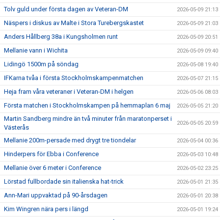
Tolv guld under första dagen av Veteran-DM
2026-05-09 21:13
Näspers i diskus av Malte i Stora Turebergskastet
2026-05-09 21:03
Anders Hållberg 38a i Kungsholmen runt
2026-05-09 20:51
Mellanie vann i Wichita
2026-05-09 09:40
Lidingö 1500m på söndag
2026-05-08 19:40
IFKarna tvåa i första Stockholmskampenmatchen
2026-05-07 21:15
Heja fram våra veteraner i Veteran-DM i helgen
2026-05-06 08:03
Första matchen i Stockholmskampen på hemmaplan 6 maj
2026-05-05 21:20
Martin Sandberg mindre än två minuter från maratonperset i
2026-05-05 20:59
Västerås
Mellanie 200m-persade med drygt tre tiondelar
2026-05-04 00:36
Hinderpers för Ebba i Conference
2026-05-03 10:48
Mellanie över 6 meter i Conference
2026-05-02 23:25
Lörstad fullbordade sin italienska hat-trick
2026-05-01 21:35
Ann-Mari uppvaktad på 90-årsdagen
2026-05-01 20:38
Kim Wingren nära pers i längd
2026-05-01 19:24