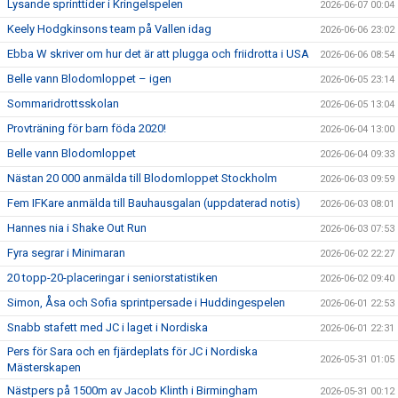
Lysande sprinttider i Kringelspelen
2026-06-07 00:04
Keely Hodgkinsons team på Vallen idag
2026-06-06 23:02
Ebba W skriver om hur det är att plugga och friidrotta i USA
2026-06-06 08:54
Belle vann Blodomloppet – igen
2026-06-05 23:14
Sommaridrottsskolan
2026-06-05 13:04
Provträning för barn föda 2020!
2026-06-04 13:00
Belle vann Blodomloppet
2026-06-04 09:33
Nästan 20 000 anmälda till Blodomloppet Stockholm
2026-06-03 09:59
Fem IFKare anmälda till Bauhausgalan (uppdaterad notis)
2026-06-03 08:01
Hannes nia i Shake Out Run
2026-06-03 07:53
Fyra segrar i Minimaran
2026-06-02 22:27
20 topp-20-placeringar i seniorstatistiken
2026-06-02 09:40
Simon, Åsa och Sofia sprintpersade i Huddingespelen
2026-06-01 22:53
Snabb stafett med JC i laget i Nordiska
2026-06-01 22:31
Pers för Sara och en fjärdeplats för JC i Nordiska
2026-05-31 01:05
Mästerskapen
Nästpers på 1500m av Jacob Klinth i Birmingham
2026-05-31 00:12