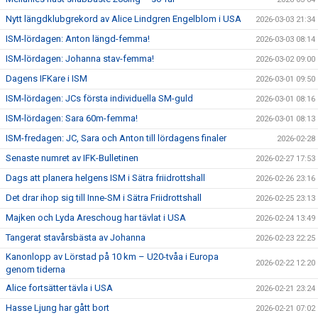
Nytt längdklubgrekord av Alice Lindgren Engelblom i USA
2026-03-03 21:34
ISM-lördagen: Anton längd-femma!
2026-03-03 08:14
ISM-lördagen: Johanna stav-femma!
2026-03-02 09:00
Dagens IFKare i ISM
2026-03-01 09:50
ISM-lördagen: JCs första individuella SM-guld
2026-03-01 08:16
ISM-lördagen: Sara 60m-femma!
2026-03-01 08:13
ISM-fredagen: JC, Sara och Anton till lördagens finaler
2026-02-28
Senaste numret av IFK-Bulletinen
2026-02-27 17:53
Dags att planera helgens ISM i Sätra friidrottshall
2026-02-26 23:16
Det drar ihop sig till Inne-SM i Sätra Friidrottshall
2026-02-25 23:13
Majken och Lyda Areschoug har tävlat i USA
2026-02-24 13:49
Tangerat stavårsbästa av Johanna
2026-02-23 22:25
Kanonlopp av Lörstad på 10 km – U20-tvåa i Europa
2026-02-22 12:20
genom tiderna
Alice fortsätter tävla i USA
2026-02-21 23:24
Hasse Ljung har gått bort
2026-02-21 07:02