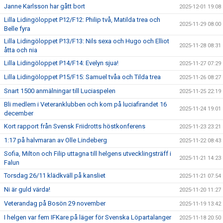
Janne Karlsson har gått bort
2025-12-01 19:08
Lilla Lidingöloppet P12/F12: Philip två, Matilda trea och
2025-11-29 08:00
Belle fyra
Lilla Lidingöloppet P13/F13: Nils sexa och Hugo och Elliot
2025-11-28 08:31
åtta och nia
Lilla Lidingöloppet P14/F14: Evelyn sjua!
2025-11-27 07:29
Lilla Lidingöloppet P15/F15: Samuel tvåa och Tilda trea
2025-11-26 08:27
Snart 1500 anmälningar till Luciaspelen
2025-11-25 22:19
Bli medlem i Veteranklubben och kom på luciafirandet 16
2025-11-24 19:01
december
Kort rapport från Svensk Friidrotts höstkonferens
2025-11-23 23:21
1:17 på halvmaran av Olle Lindeberg
2025-11-22 08:43
Sofia, Milton och Filip uttagna till helgens utvecklingsträff i
2025-11-21 14:23
Falun
Torsdag 26/11 klädkväll på kansliet
2025-11-21 07:54
Ni är guld värda!
2025-11-20 11:27
Veterandag på Bosön 29 november
2025-11-19 13:42
I helgen var fem IFKare på läger för Svenska Löpartalanger
2025-11-18 20:50