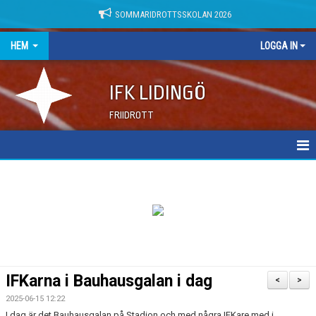
SOMMARIDROTTSSKOLAN 2026
HEM
LOGGA IN
IFK LIDINGÖ
FRIIDROTT
NYHETER
DOKUMENT
IFKarna i Bauhausgalan i dag
<
>
2025-06-15 12:22
I dag är det Bauhausgalan på Stadion och med några IFKare med i