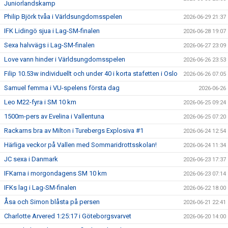
Juniorlandskamp
Philip Björk tvåa i Världsungdomsspelen
2026-06-29 21:37
IFK Lidingö sjua i Lag-SM-finalen
2026-06-28 19:07
Sexa halvvägs i Lag-SM-finalen
2026-06-27 23:09
Love vann hinder i Världsungdomsspelen
2026-06-26 23:53
Filip 10.53w individuellt och under 40 i korta stafetten i Oslo
2026-06-26 07:05
Samuel femma i VU-spelens första dag
2026-06-26
Leo M22-fyra i SM 10 km
2026-06-25 09:24
1500m-pers av Evelina i Vallentuna
2026-06-25 07:20
Rackarns bra av Milton i Turebergs Explosiva #1
2026-06-24 12:54
Härliga veckor på Vallen med Sommaridrottsskolan!
2026-06-24 11:34
JC sexa i Danmark
2026-06-23 17:37
IFKarna i morgondagens SM 10 km
2026-06-23 07:14
IFKs lag i Lag-SM-finalen
2026-06-22 18:00
Åsa och Simon blåsta på persen
2026-06-21 22:41
Charlotte Arvered 1:25:17 i Göteborgsvarvet
2026-06-20 14:00