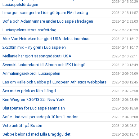
2025-12-13 20:29
Luciaspelslördagen
I morgon springer tre Lidingölöpare EM i terräng
2025-12-13 11:57
Sofia och Adam vinnare under Luciaspelsfredagen
2025-12-12 23:03
Luciaspelens stora stafettdag
2025-12-12 10:29
Alex Von Heideken har gjort USA-debut inomhus
2025-12-11 18:17
2x200m mix – ny gren i Luciaspelen
2025-12-11 10:17
Mellanie har gjort säsongsdebut i USA
2025-12-10 22:11
Svenskt juniorrekord till Simon och IFK Lidingö
2025-12-10 13:49
Anmälningsrekord i Luciaspelen
2025-12-09 09:09
Läs om Kalle och Sebbe på European Athletics webbplats
2025-12-08 12:45
Sex meter prick av Kim i längd
2025-12-07 23:58
Kim Wingren 7.36/13.22 i New York
2025-12-06 23:49
Slutspurten för Luciaspelsanmälan
2025-12-05 18:50
Sofie Lindevall persade på 10 km i London
2025-12-04 08:08
Veteranträff på Bosön
2025-12-03 08:21
Sebbe belönad med Lilla Bragdguldet
2025-12-02 15:14