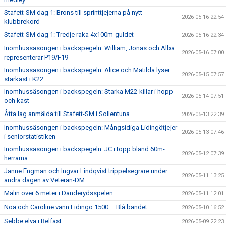
Stafett-SM dag 1: Brons till sprinttjejerna på nytt
2026-05-16 22:54
klubbrekord
Stafett-SM dag 1: Tredje raka 4x100m-guldet
2026-05-16 22:34
Inomhussäsongen i backspegeln: William, Jonas och Alba
2026-05-16 07:00
representerar P19/F19
Inomhussäsongen i backspegeln: Alice och Matilda lyser
2026-05-15 07:57
starkast i K22
Inomhussäsongen i backspegeln: Starka M22-killar i hopp
2026-05-14 07:51
och kast
Åtta lag anmälda till Stafett-SM i Sollentuna
2026-05-13 22:39
Inomhussäsongen i backspegeln: Mångsidiga Lidingötjejer
2026-05-13 07:46
i seniorstatistiken
Inomhussäsongen i backspegeln: JC i topp bland 60m-
2026-05-12 07:39
herrarna
Janne Engman och Ingvar Lindqvist trippelsegrare under
2026-05-11 13:25
andra dagen av Veteran-DM
Malin över 6 meter i Danderydsspelen
2026-05-11 12:01
Noa och Caroline vann Lidingö 1500 – Blå bandet
2026-05-10 16:52
Sebbe elva i Belfast
2026-05-09 22:23