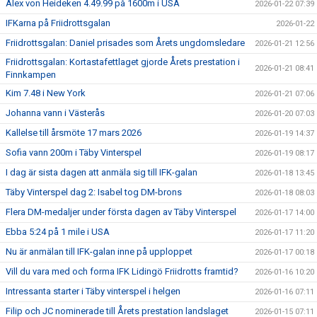
Alex von Heideken 4.49.99 på 1600m i USA
2026-01-22 07:39
IFKarna på Friidrottsgalan
2026-01-22
Friidrottsgalan: Daniel prisades som Årets ungdomsledare
2026-01-21 12:56
Friidrottsgalan: Kortastafettlaget gjorde Årets prestation i
2026-01-21 08:41
Finnkampen
Kim 7.48 i New York
2026-01-21 07:06
Johanna vann i Västerås
2026-01-20 07:03
Kallelse till årsmöte 17 mars 2026
2026-01-19 14:37
Sofia vann 200m i Täby Vinterspel
2026-01-19 08:17
I dag är sista dagen att anmäla sig till IFK-galan
2026-01-18 13:45
Täby Vinterspel dag 2: Isabel tog DM-brons
2026-01-18 08:03
Flera DM-medaljer under första dagen av Täby Vinterspel
2026-01-17 14:00
Ebba 5:24 på 1 mile i USA
2026-01-17 11:20
Nu är anmälan till IFK-galan inne på upploppet
2026-01-17 00:18
Vill du vara med och forma IFK Lidingö Friidrotts framtid?
2026-01-16 10:20
Intressanta starter i Täby vinterspel i helgen
2026-01-16 07:11
Filip och JC nominerade till Årets prestation landslaget
2026-01-15 07:11