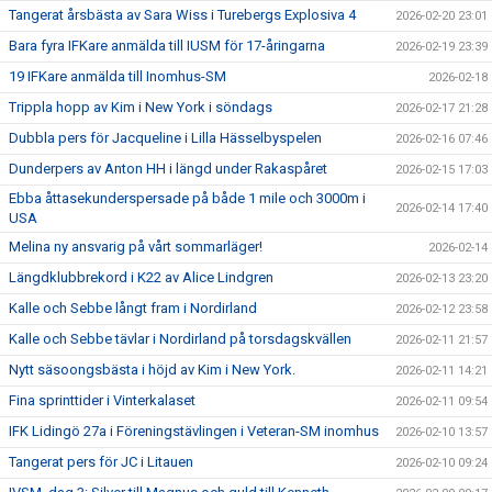
Tangerat årsbästa av Sara Wiss i Turebergs Explosiva 4
2026-02-20 23:01
Bara fyra IFKare anmälda till IUSM för 17-åringarna
2026-02-19 23:39
19 IFKare anmälda till Inomhus-SM
2026-02-18
Trippla hopp av Kim i New York i söndags
2026-02-17 21:28
Dubbla pers för Jacqueline i Lilla Hässelbyspelen
2026-02-16 07:46
Dunderpers av Anton HH i längd under Rakaspåret
2026-02-15 17:03
Ebba åttasekunderspersade på både 1 mile och 3000m i
2026-02-14 17:40
USA
Melina ny ansvarig på vårt sommarläger!
2026-02-14
Längdklubbrekord i K22 av Alice Lindgren
2026-02-13 23:20
Kalle och Sebbe långt fram i Nordirland
2026-02-12 23:58
Kalle och Sebbe tävlar i Nordirland på torsdagskvällen
2026-02-11 21:57
Nytt säsoongsbästa i höjd av Kim i New York.
2026-02-11 14:21
Fina sprinttider i Vinterkalaset
2026-02-11 09:54
IFK Lidingö 27a i Föreningstävlingen i Veteran-SM inomhus
2026-02-10 13:57
Tangerat pers för JC i Litauen
2026-02-10 09:24