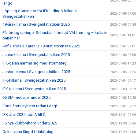
2026-01-09 23:17
längd
Löpning dominerar för IFK Lidingö-killarna i
2026-01-09 07:06
Sverigestatistiken
19-årskillarna i Sverigestatistiken 2025
2026-01-08 07:38
På lördag springer Sebastian Lörstad VM i terräng – kolla in
2026-01-07 11:01
banan här
Sofia enda IFKaren i F19-statistiken ute 2025
2026-01-07 07:01
Juniorkillarna i Sverigestatistiken 2025
2026-01-06 08:00
IFK-galan närmar sig med stormsteg!
2026-01-05 17:23
Juniortjejerna i Sverigestatistiken 2025
2026-01-05 07:25
IFK-killarna i Sverigestatistiken 2025
2026-01-04 07:17
IFK-tjejerna i Sverigestatistiken 2025
2026-01-03 07:19
65 SM-medaljer under 2025
2026-01-02 10:20
Förra årets nyheter redan i dag!
2026-01-01 07:52
IFK-året 2025 från A till Ö
2025-12-31 07:09
16 nya klubbrekord under 2025
2025-12-30 07:26
Oskar vann längd i Linköping
2025-12-29 07:00