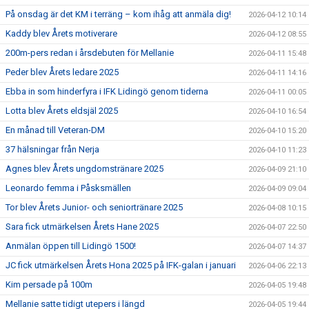
På onsdag är det KM i terräng – kom ihåg att anmäla dig!
2026-04-12 10:14
Kaddy blev Årets motiverare
2026-04-12 08:55
200m-pers redan i årsdebuten för Mellanie
2026-04-11 15:48
Peder blev Årets ledare 2025
2026-04-11 14:16
Ebba in som hinderfyra i IFK Lidingö genom tiderna
2026-04-11 00:05
Lotta blev Årets eldsjäl 2025
2026-04-10 16:54
En månad till Veteran-DM
2026-04-10 15:20
37 hälsningar från Nerja
2026-04-10 11:23
Agnes blev Årets ungdomstränare 2025
2026-04-09 21:10
Leonardo femma i Påsksmällen
2026-04-09 09:04
Tor blev Årets Junior- och seniortränare 2025
2026-04-08 10:15
Sara fick utmärkelsen Årets Hane 2025
2026-04-07 22:50
Anmälan öppen till Lidingö 1500!
2026-04-07 14:37
JC fick utmärkelsen Årets Hona 2025 på IFK-galan i januari
2026-04-06 22:13
Kim persade på 100m
2026-04-05 19:48
Mellanie satte tidigt utepers i längd
2026-04-05 19:44