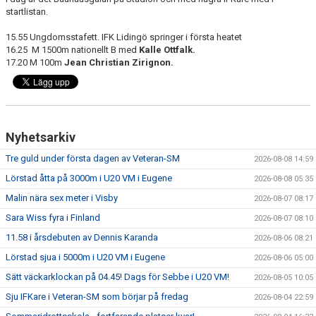
startlistan.
15.55 Ungdomsstafett. IFK Lidingö springer i första heatet
16.25 M 1500m nationellt B med
Kalle Ottfalk.
17.20 M 100m
Jean Christian Zirignon.
Nyhetsarkiv
Tre guld under första dagen av Veteran-SM
2026-08-08 14:59
Lörstad åtta på 3000m i U20 VM i Eugene
2026-08-08 05:35
Malin nära sex meter i Visby
2026-08-07 08:17
Sara Wiss fyra i Finland
2026-08-07 08:10
11.58 i årsdebuten av Dennis Karanda
2026-08-06 08:21
Lörstad sjua i 5000m i U20 VM i Eugene
2026-08-06 05:00
Sätt väckarklockan på 04.45! Dags för Sebbe i U20 VM!
2026-08-05 10:05
Sju IFKare i Veteran-SM som börjar på fredag
2026-08-04 22:59