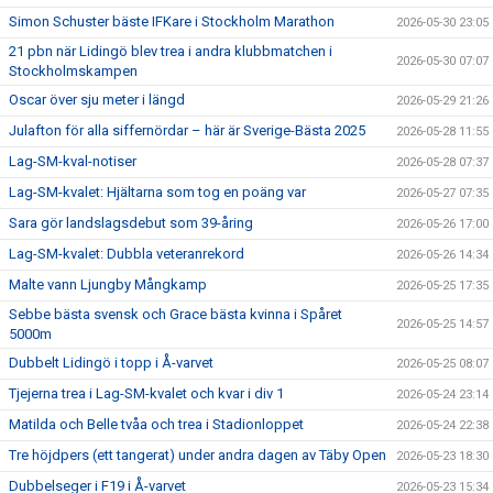
Simon Schuster bäste IFKare i Stockholm Marathon
2026-05-30 23:05
21 pbn när Lidingö blev trea i andra klubbmatchen i
2026-05-30 07:07
Stockholmskampen
Oscar över sju meter i längd
2026-05-29 21:26
Julafton för alla siffernördar – här är Sverige-Bästa 2025
2026-05-28 11:55
Lag-SM-kval-notiser
2026-05-28 07:37
Lag-SM-kvalet: Hjältarna som tog en poäng var
2026-05-27 07:35
Sara gör landslagsdebut som 39-åring
2026-05-26 17:00
Lag-SM-kvalet: Dubbla veteranrekord
2026-05-26 14:34
Malte vann Ljungby Mångkamp
2026-05-25 17:35
Sebbe bästa svensk och Grace bästa kvinna i Spåret
2026-05-25 14:57
5000m
Dubbelt Lidingö i topp i Å-varvet
2026-05-25 08:07
Tjejerna trea i Lag-SM-kvalet och kvar i div 1
2026-05-24 23:14
Matilda och Belle tvåa och trea i Stadionloppet
2026-05-24 22:38
Tre höjdpers (ett tangerat) under andra dagen av Täby Open
2026-05-23 18:30
Dubbelseger i F19 i Å-varvet
2026-05-23 15:34