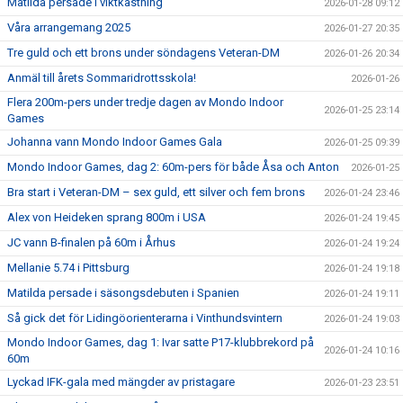
Matilda persade i viktkastning
2026-01-28 09:12
Våra arrangemang 2025
2026-01-27 20:35
Tre guld och ett brons under söndagens Veteran-DM
2026-01-26 20:34
Anmäl till årets Sommaridrottsskola!
2026-01-26
Flera 200m-pers under tredje dagen av Mondo Indoor
2026-01-25 23:14
Games
Johanna vann Mondo Indoor Games Gala
2026-01-25 09:39
Mondo Indoor Games, dag 2: 60m-pers för både Åsa och Anton
2026-01-25
Bra start i Veteran-DM – sex guld, ett silver och fem brons
2026-01-24 23:46
Alex von Heideken sprang 800m i USA
2026-01-24 19:45
JC vann B-finalen på 60m i Århus
2026-01-24 19:24
Mellanie 5.74 i Pittsburg
2026-01-24 19:18
Matilda persade i säsongsdebuten i Spanien
2026-01-24 19:11
Så gick det för Lidingöorienterarna i Vinthundsvintern
2026-01-24 19:03
Mondo Indoor Games, dag 1: Ivar satte P17-klubbrekord på
2026-01-24 10:16
60m
Lyckad IFK-gala med mängder av pristagare
2026-01-23 23:51