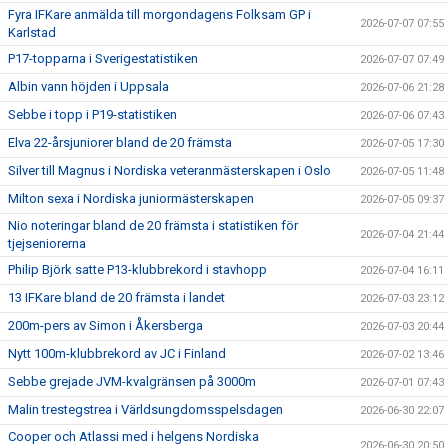
Fyra IFKare anmälda till morgondagens Folksam GP i
2026-07-07 07:55
Karlstad
P17-topparna i Sverigestatistiken
2026-07-07 07:49
Albin vann höjden i Uppsala
2026-07-06 21:28
Sebbe i topp i P19-statistiken
2026-07-06 07:43
Elva 22-årsjuniorer bland de 20 främsta
2026-07-05 17:30
Silver till Magnus i Nordiska veteranmästerskapen i Oslo
2026-07-05 11:48
Milton sexa i Nordiska juniormästerskapen
2026-07-05 09:37
Nio noteringar bland de 20 främsta i statistiken för
2026-07-04 21:44
tjejseniorerna
Philip Björk satte P13-klubbrekord i stavhopp
2026-07-04 16:11
13 IFKare bland de 20 främsta i landet
2026-07-03 23:12
200m-pers av Simon i Åkersberga
2026-07-03 20:44
Nytt 100m-klubbrekord av JC i Finland
2026-07-02 13:46
Sebbe grejade JVM-kvalgränsen på 3000m
2026-07-01 07:43
Malin trestegstrea i Världsungdomsspelsdagen
2026-06-30 22:07
Cooper och Atlassi med i helgens Nordiska
2026-06-30 20:50