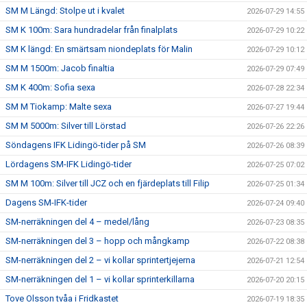
SM M Längd: Stolpe ut i kvalet
2026-07-29 14:55
SM K 100m: Sara hundradelar från finalplats
2026-07-29 10:22
SM K längd: En smärtsam niondeplats för Malin
2026-07-29 10:12
SM M 1500m: Jacob finaltia
2026-07-29 07:49
SM K 400m: Sofia sexa
2026-07-28 22:34
SM M Tiokamp: Malte sexa
2026-07-27 19:44
SM M 5000m: Silver till Lörstad
2026-07-26 22:26
Söndagens IFK Lidingö-tider på SM
2026-07-26 08:39
Lördagens SM-IFK Lidingö-tider
2026-07-25 07:02
SM M 100m: Silver till JCZ och en fjärdeplats till Filip
2026-07-25 01:34
Dagens SM-IFK-tider
2026-07-24 09:40
SM-nerräkningen del 4 – medel/lång
2026-07-23 08:35
SM-nerräkningen del 3 – hopp och mångkamp
2026-07-22 08:38
SM-nerräkningen del 2 – vi kollar sprintertjejerna
2026-07-21 12:54
SM-nerräkningen del 1 – vi kollar sprinterkillarna
2026-07-20 20:15
Tove Olsson tvåa i Fridkastet
2026-07-19 18:35