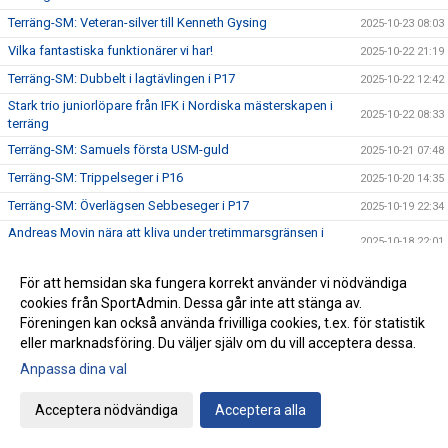
Terräng-SM: Veteran-silver till Kenneth Gysing
2025-10-23 08:03
Vilka fantastiska funktionärer vi har!
2025-10-22 21:19
Terräng-SM: Dubbelt i lagtävlingen i P17
2025-10-22 12:42
Stark trio juniorlöpare från IFK i Nordiska mästerskapen i
2025-10-22 08:33
terräng
Terräng-SM: Samuels första USM-guld
2025-10-21 07:48
Terräng-SM: Trippelseger i P16
2025-10-20 14:35
Terräng-SM: Överlägsen Sebbeseger i P17
2025-10-19 22:34
Andreas Movin nära att kliva under tretimmarsgränsen i
2025-10-18 22:01
Chicago
Terräng-SM: Nära, nära senior-SM-guld för Kalle
2025-10-18 21:33
För att hemsidan ska fungera korrekt använder vi nödvändiga
cookies från SportAdmin. Dessa går inte att stänga av.
Bästa stafettiden på 2000-talet – och det med två IFKare i
2025-10-17 18:12
laget
Föreningen kan också använda frivilliga cookies, t.ex. för statistik
eller marknadsföring. Du väljer själv om du vill acceptera dessa.
Trippelpers av Anton i vår kastmångkamp
2025-10-16 14:32
Anpassa dina val
Ebba 19:02 i 5 km-loppet i Fort Worth i Texas
2025-10-15 08:09
Lidingö trea i Klubbkampen
2025-10-14 09:31
Acceptera nödvändiga
Acceptera alla
Årets medlemsdag genomförd Lördagen den 11:e oktober
2025-10-13 09:10