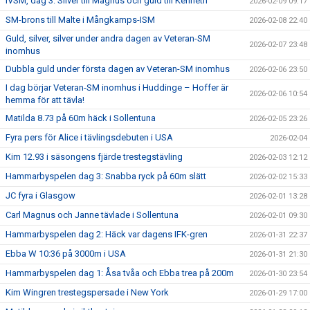
IVSM, dag 3: Silver till Magnus och guld till Kenneth
2026-02-09 09:17
SM-brons till Malte i Mångkamps-ISM
2026-02-08 22:40
Guld, silver, silver under andra dagen av Veteran-SM
2026-02-07 23:48
inomhus
Dubbla guld under första dagen av Veteran-SM inomhus
2026-02-06 23:50
I dag börjar Veteran-SM inomhus i Huddinge – Hoffer är
2026-02-06 10:54
hemma för att tävla!
Matilda 8.73 på 60m häck i Sollentuna
2026-02-05 23:26
Fyra pers för Alice i tävlingsdebuten i USA
2026-02-04
Kim 12.93 i säsongens fjärde trestegstävling
2026-02-03 12:12
Hammarbyspelen dag 3: Snabba ryck på 60m slätt
2026-02-02 15:33
JC fyra i Glasgow
2026-02-01 13:28
Carl Magnus och Janne tävlade i Sollentuna
2026-02-01 09:30
Hammarbyspelen dag 2: Häck var dagens IFK-gren
2026-01-31 22:37
Ebba W 10:36 på 3000m i USA
2026-01-31 21:30
Hammarbyspelen dag 1: Åsa tvåa och Ebba trea på 200m
2026-01-30 23:54
Kim Wingren trestegspersade i New York
2026-01-29 17:00