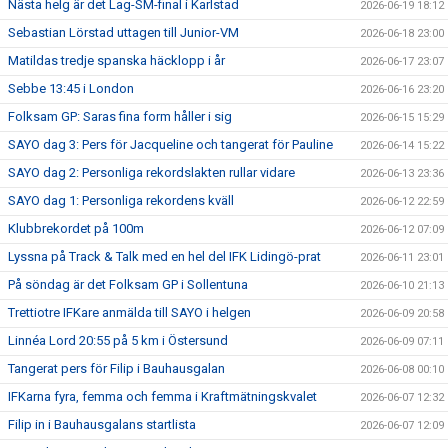
Nästa helg är det Lag-SM-final i Karlstad
2026-06-19 18:12
Sebastian Lörstad uttagen till Junior-VM
2026-06-18 23:00
Matildas tredje spanska häcklopp i år
2026-06-17 23:07
Sebbe 13:45 i London
2026-06-16 23:20
Folksam GP: Saras fina form håller i sig
2026-06-15 15:29
SAYO dag 3: Pers för Jacqueline och tangerat för Pauline
2026-06-14 15:22
SAYO dag 2: Personliga rekordslakten rullar vidare
2026-06-13 23:36
SAYO dag 1: Personliga rekordens kväll
2026-06-12 22:59
Klubbrekordet på 100m
2026-06-12 07:09
Lyssna på Track & Talk med en hel del IFK Lidingö-prat
2026-06-11 23:01
På söndag är det Folksam GP i Sollentuna
2026-06-10 21:13
Trettiotre IFKare anmälda till SAYO i helgen
2026-06-09 20:58
Linnéa Lord 20:55 på 5 km i Östersund
2026-06-09 07:11
Tangerat pers för Filip i Bauhausgalan
2026-06-08 00:10
IFKarna fyra, femma och femma i Kraftmätningskvalet
2026-06-07 12:32
Filip in i Bauhausgalans startlista
2026-06-07 12:09