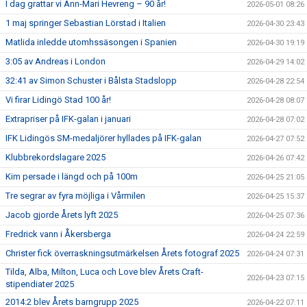
I dag grattar vi Ann-Mari Hevreng – 90 år!
2026-05-01 08:26
1 maj springer Sebastian Lörstad i Italien
2026-04-30 23:43
Matlida inledde utomhssäsongen i Spanien
2026-04-30 19:19
3:05 av Andreas i London
2026-04-29 14:02
32:41 av Simon Schuster i Bålsta Stadslopp
2026-04-28 22:54
Vi firar Lidingö Stad 100 år!
2026-04-28 08:07
Extrapriser på IFK-galan i januari
2026-04-28 07:02
IFK Lidingös SM-medaljörer hyllades på IFK-galan
2026-04-27 07:52
Klubbrekordslagare 2025
2026-04-26 07:42
Kim persade i längd och på 100m
2026-04-25 21:05
Tre segrar av fyra möjliga i Vårmilen
2026-04-25 15:37
Jacob gjorde Årets lyft 2025
2026-04-25 07:36
Fredrick vann i Åkersberga
2026-04-24 22:59
Christer fick överraskningsutmärkelsen Årets fotograf 2025
2026-04-24 07:31
Tilda, Alba, Milton, Luca och Love blev Årets Craft-
2026-04-23 07:15
stipendiater 2025
2014:2 blev Årets barngrupp 2025
2026-04-22 07:11