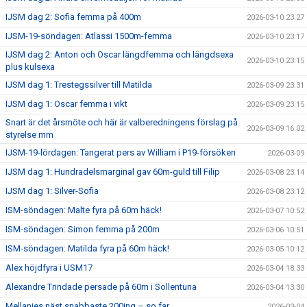
IJSM dag 2: Sofia femma på 400m
2026-03-10 23:27
IJSM-19-söndagen: Atlassi 1500m-femma
2026-03-10 23:17
IJSM dag 2: Anton och Oscar längdfemma och längdsexa
2026-03-10 23:15
plus kulsexa
IJSM dag 1: Trestegssilver till Matilda
2026-03-09 23:31
IJSM dag 1: Oscar femma i vikt
2026-03-09 23:15
Snart är det årsmöte och här är valberedningens förslag på
2026-03-09 16:02
styrelse mm
IJSM-19-lördagen: Tangerat pers av William i P19-försöken
2026-03-09
IJSM dag 1: Hundradelsmarginal gav 60m-guld till Filip
2026-03-08 23:14
IJSM dag 1: Silver-Sofia
2026-03-08 23:12
ISM-söndagen: Malte fyra på 60m häck!
2026-03-07 10:52
ISM-söndagen: Simon femma på 200m
2026-03-06 10:51
ISM-söndagen: Matilda fyra på 60m häck!
2026-03-05 10:12
Alex höjdfyra i USM17
2026-03-04 18:33
Alexandre Trindade persade på 60m i Sollentuna
2026-03-04 13:30
Mellanies näst snabbaste 200ing – so far
2026-03-04