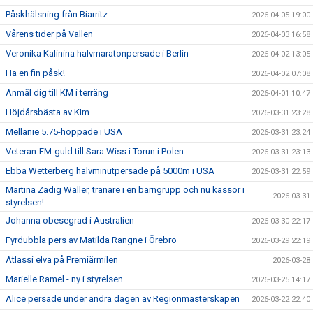
Påskhälsning från Biarritz
2026-04-05 19:00
Vårens tider på Vallen
2026-04-03 16:58
Veronika Kalinina halvmaratonpersade i Berlin
2026-04-02 13:05
Ha en fin påsk!
2026-04-02 07:08
Anmäl dig till KM i terräng
2026-04-01 10:47
Höjdårsbästa av KIm
2026-03-31 23:28
Mellanie 5.75-hoppade i USA
2026-03-31 23:24
Veteran-EM-guld till Sara Wiss i Torun i Polen
2026-03-31 23:13
Ebba Wetterberg halvminutpersade på 5000m i USA
2026-03-31 22:59
Martina Zadig Waller, tränare i en barngrupp och nu kassör i
2026-03-31
styrelsen!
Johanna obesegrad i Australien
2026-03-30 22:17
Fyrdubbla pers av Matilda Rangne i Örebro
2026-03-29 22:19
Atlassi elva på Premiärmilen
2026-03-28
Marielle Ramel - ny i styrelsen
2026-03-25 14:17
Alice persade under andra dagen av Regionmästerskapen
2026-03-22 22:40