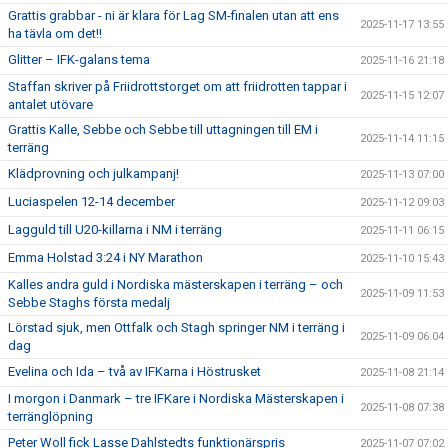
Grattis grabbar - ni är klara för Lag SM-finalen utan att ens
2025-11-17 13:55
ha tävla om det!!
Glitter – IFK-galans tema
2025-11-16 21:18
Staffan skriver på Friidrottstorget om att friidrotten tappar i
2025-11-15 12:07
antalet utövare
Grattis Kalle, Sebbe och Sebbe till uttagningen till EM i
2025-11-14 11:15
terräng
Klädprovning och julkampanj!
2025-11-13 07:00
Luciaspelen 12-14 december
2025-11-12 09:03
Lagguld till U20-killarna i NM i terräng
2025-11-11 06:15
Emma Holstad 3:24 i NY Marathon
2025-11-10 15:43
Kalles andra guld i Nordiska mästerskapen i terräng – och
2025-11-09 11:53
Sebbe Staghs första medalj
Lörstad sjuk, men Ottfalk och Stagh springer NM i terräng i
2025-11-09 06:04
dag
Evelina och Ida – två av IFKarna i Höstrusket
2025-11-08 21:14
I morgon i Danmark – tre IFKare i Nordiska Mästerskapen i
2025-11-08 07:38
terränglöpning
Peter Woll fick Lasse Dahlstedts funktionärspris
2025-11-07 07:02