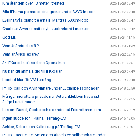
Kim återigen över 13 meter i tresteg
2025-12-28 08:49
Alla IFKarna persade i sina grenar under SAYO Indoor
2025-12-27 07:48
Evelina tvåa bland tjejerna IF Mantras 5000m-lopp
2025-12-26 08:47
Charlotte Arvered satte nytt klubbrekord i maraton
2025-12-25 16:42
God jul!
2025-12-24 11:15
Vem är årets eldsjäl?
2025-12-23 21:39
Vem är Årets ledare?
2025-12-22 22:15
34 IFKare i Luciaspelens Öppna hus
2025-12-21 07:54
Nu kan du anmäla dig till IFK-galan
2025-12-20 07:49
Lörstad klar för VM i terräng
2025-12-19 09:48
Philip, Carl och Alvin vinnare under Luciaspelssöndagen
2025-12-18 23:50
Många friidrottare prisade när Veteranklubben hade sitt
2025-12-17 22:55
årliga Luciafirande
Läs om Daniel, Sebbe och de andra på Friidrottaren.com
2025-12-16 20:19
Ingen succé för IFKarna i Terräng-EM
2025-12-15 18:05
Sebbe, Sebbe och Kalle i dag på Terräng-EM
2025-12-14 06:04
Philip, Jacqueline, Sixten och Alice blev pallbesökare under