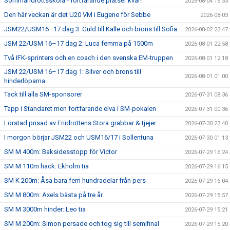
Sommaridrottsskola - fortfarande platser kvar!
2026-08-04 16:33
Den här veckan är det U20 VM i Eugene för Sebbe
2026-08-03
JSM22/USM16–17 dag 3: Guld till Kalle och brons till Sofia
2026-08-02 23:47
JSM 22/USM 16–17 dag 2: Luca femma på 1500m
2026-08-01 22:58
Två IFK-sprinters och en coach i den svenska EM-truppen
2026-08-01 12:18
JSM 22/USM 16–17 dag 1: Silver och brons till
2026-08-01 01:00
hinderlöparna
Tack till alla SM-sponsorer
2026-07-31 08:36
Tapp i Standaret men fortfarande elva i SM-pokalen
2026-07-31 00:36
Lörstad prisad av Friidrottens Stora grabbar & tjejer
2026-07-30 23:40
I morgon börjar JSM22 och USM16/17 i Sollentuna
2026-07-30 01:13
SM M 400m: Baksidesstopp för Victor
2026-07-29 16:24
SM M 110m häck: Ekholm tia
2026-07-29 16:15
SM K 200m: Åsa bara fem hundradelar från pers
2026-07-29 16:04
SM M 800m: Axels bästa på tre år
2026-07-29 15:57
SM M 3000m hinder: Leo tia
2026-07-29 15:21
SM M 200m: Simon persade och tog sig till semifinal
2026-07-29 15:20