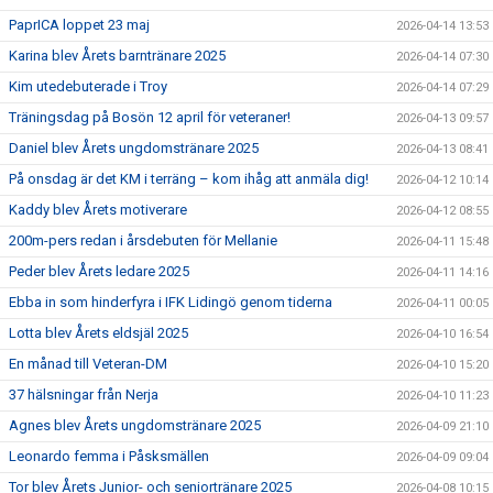
PaprICA loppet 23 maj
2026-04-14 13:53
Karina blev Årets barntränare 2025
2026-04-14 07:30
Kim utedebuterade i Troy
2026-04-14 07:29
Träningsdag på Bosön 12 april för veteraner!
2026-04-13 09:57
Daniel blev Årets ungdomstränare 2025
2026-04-13 08:41
På onsdag är det KM i terräng – kom ihåg att anmäla dig!
2026-04-12 10:14
Kaddy blev Årets motiverare
2026-04-12 08:55
200m-pers redan i årsdebuten för Mellanie
2026-04-11 15:48
Peder blev Årets ledare 2025
2026-04-11 14:16
Ebba in som hinderfyra i IFK Lidingö genom tiderna
2026-04-11 00:05
Lotta blev Årets eldsjäl 2025
2026-04-10 16:54
En månad till Veteran-DM
2026-04-10 15:20
37 hälsningar från Nerja
2026-04-10 11:23
Agnes blev Årets ungdomstränare 2025
2026-04-09 21:10
Leonardo femma i Påsksmällen
2026-04-09 09:04
Tor blev Årets Junior- och seniortränare 2025
2026-04-08 10:15