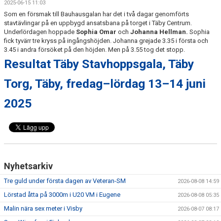
2025-06-15 11:03
Som en försmak till Bauhausgalan har det i två dagar genomförts
stavtävlingar på en uppbygd ansatsbana på torget i Täby Centrum.
Underlördagen hoppade
Sophia Omar
och
Johanna Hellman.
Sophia
fick tyvärr tre kryss på ingångshöjden. Johanna grejade 3.35 i första och
3.45 i andra försöket på den höjden. Men på 3.55 tog det stopp.
Resultat Täby Stavhoppsgala, Täby
Torg, Täby, fredag–lördag 13–14 juni
2025
Nyhetsarkiv
Tre guld under första dagen av Veteran-SM
2026-08-08 14:59
Lörstad åtta på 3000m i U20 VM i Eugene
2026-08-08 05:35
Malin nära sex meter i Visby
2026-08-07 08:17