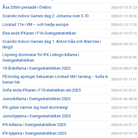
Åsa 200m-persade i Örebro
2026-01-10 21:23
Scandic Indoor Games dag 2: Johanna över 3.70
2026-01-10 20:26
Lörstad 17e i VM – och tredje europé
2026-01-10 17:25
Elsa enda IFKaren i F16-Sverigestatistiken
2026-01-10 07:15
Scandic Indoor Games dag 1: Anton tvåa och Alex trea i
2026-01-09 23:17
längd
Löpning dominerar för IFK Lidingö-killarna i
2026-01-09 07:06
Sverigestatistiken
19-årskillarna i Sverigestatistiken 2025
2026-01-08 07:38
På lördag springer Sebastian Lörstad VM i terräng – kolla in
2026-01-07 11:01
banan här
Sofia enda IFKaren i F19-statistiken ute 2025
2026-01-07 07:01
Juniorkillarna i Sverigestatistiken 2025
2026-01-06 08:00
IFK-galan närmar sig med stormsteg!
2026-01-05 17:23
Juniortjejerna i Sverigestatistiken 2025
2026-01-05 07:25
IFK-killarna i Sverigestatistiken 2025
2026-01-04 07:17
IFK-tjejerna i Sverigestatistiken 2025
2026-01-03 07:19