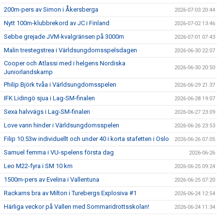
200m-pers av Simon i Åkersberga
2026-07-03 20:44
Nytt 100m-klubbrekord av JC i Finland
2026-07-02 13:46
Sebbe grejade JVM-kvalgränsen på 3000m
2026-07-01 07:43
Malin trestegstrea i Världsungdomsspelsdagen
2026-06-30 22:07
Cooper och Atlassi med i helgens Nordiska
2026-06-30 20:50
Juniorlandskamp
Philip Björk tvåa i Världsungdomsspelen
2026-06-29 21:37
IFK Lidingö sjua i Lag-SM-finalen
2026-06-28 19:07
Sexa halvvägs i Lag-SM-finalen
2026-06-27 23:09
Love vann hinder i Världsungdomsspelen
2026-06-26 23:53
Filip 10.53w individuellt och under 40 i korta stafetten i Oslo
2026-06-26 07:05
Samuel femma i VU-spelens första dag
2026-06-26
Leo M22-fyra i SM 10 km
2026-06-25 09:24
1500m-pers av Evelina i Vallentuna
2026-06-25 07:20
Rackarns bra av Milton i Turebergs Explosiva #1
2026-06-24 12:54
Härliga veckor på Vallen med Sommaridrottsskolan!
2026-06-24 11:34