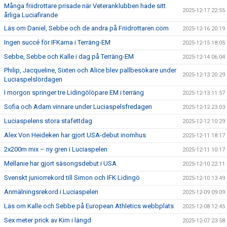
Många friidrottare prisade när Veteranklubben hade sitt
2025-12-17 22:55
årliga Luciafirande
Läs om Daniel, Sebbe och de andra på Friidrottaren.com
2025-12-16 20:19
Ingen succé för IFKarna i Terräng-EM
2025-12-15 18:05
Sebbe, Sebbe och Kalle i dag på Terräng-EM
2025-12-14 06:04
Philip, Jacqueline, Sixten och Alice blev pallbesökare under
2025-12-13 20:29
Luciaspelslördagen
I morgon springer tre Lidingölöpare EM i terräng
2025-12-13 11:57
Sofia och Adam vinnare under Luciaspelsfredagen
2025-12-12 23:03
Luciaspelens stora stafettdag
2025-12-12 10:29
Alex Von Heideken har gjort USA-debut inomhus
2025-12-11 18:17
2x200m mix – ny gren i Luciaspelen
2025-12-11 10:17
Mellanie har gjort säsongsdebut i USA
2025-12-10 22:11
Svenskt juniorrekord till Simon och IFK Lidingö
2025-12-10 13:49
Anmälningsrekord i Luciaspelen
2025-12-09 09:09
Läs om Kalle och Sebbe på European Athletics webbplats
2025-12-08 12:45
Sex meter prick av Kim i längd
2025-12-07 23:58