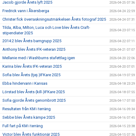
Jacob gjorde Årets lyft 2025
2026-04-25 07:36
Fredrick vann i Åkersberga
2026-04-24 22:59
Christer fick överraskningsutmärkelsen Årets fotograf 2025
2026-04-24 07:31
Tilda, Alba, Milton, Luca och Love blev Årets Craft-
2026-04-23 07:15
stipendiater 2025
2014:2 blev Årets barngrupp 2025
2026-04-22 07:11
Anthony blev Årets IFK-veteran 2025
2026-04-21 07:07
Mellanie med i Washburns stafettlag igen
2026-04-20 22:06
Karina blev Årets IFK-veteran 2025
2026-04-20 07:01
Sofia blev Årets (tjej-)IFKare 2025
2026-04-19 07:59
Ebba hindervann i Kansas
2026-04-18 23:29
Lörstad blev Årets (kill-)IFKare 2025
2026-04-18 07:55
Sofia gjorde Årets genombrott 2025
2026-04-17 07:50
Resultaten från KM i terräng
2026-04-16 09:34
Sebbe blev Årets kämpe 2025
2026-04-16 07:45
Full fart på KM i terräng
2026-04-15 23:38
Victor blev Årets funktionär 2025
2026-04-15 07:36