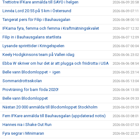
Trettiotre IFKare anmälda till SAYO i helgen
2026-06-09 20:58
Linnéa Lord 20:55 på 5 km i Östersund
2026-06-09 07:11
Tangerat pers för Filip i Bauhausgalan
2026-06-08 00:10
IFKarna fyra, femma och femma i Kraftmätningskvalet
2026-06-07 12:32
Filip in i Bauhausgalans startlista
2026-06-07 12:09
Lysande sprinttider i Kringelspelen
2026-06-07 00:04
Keely Hodgkinsons team på Vallen idag
2026-06-06 23:02
Ebba W skriver om hur det är att plugga och friidrotta i USA
2026-06-06 08:54
Belle vann Blodomloppet – igen
2026-06-05 23:14
Sommaridrottsskolan
2026-06-05 13:04
Provträning för barn föda 2020!
2026-06-04 13:00
Belle vann Blodomloppet
2026-06-04 09:33
Nästan 20 000 anmälda till Blodomloppet Stockholm
2026-06-03 09:59
Fem IFKare anmälda till Bauhausgalan (uppdaterad notis)
2026-06-03 08:01
Hannes nia i Shake Out Run
2026-06-03 07:53
Fyra segrar i Minimaran
2026-06-02 22:27