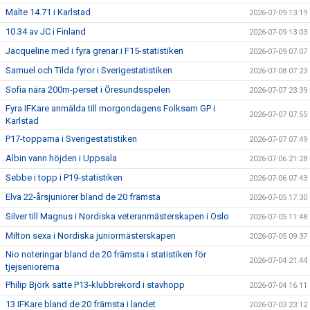
Malte 14.71 i Karlstad
2026-07-09 13:19
10.34 av JC i Finland
2026-07-09 13:03
Jacqueline med i fyra grenar i F15-statistiken
2026-07-09 07:07
Samuel och Tilda fyror i Sverigestatistiken
2026-07-08 07:23
Sofia nära 200m-perset i Öresundsspelen
2026-07-07 23:39
Fyra IFKare anmälda till morgondagens Folksam GP i
2026-07-07 07:55
Karlstad
P17-topparna i Sverigestatistiken
2026-07-07 07:49
Albin vann höjden i Uppsala
2026-07-06 21:28
Sebbe i topp i P19-statistiken
2026-07-06 07:43
Elva 22-årsjuniorer bland de 20 främsta
2026-07-05 17:30
Silver till Magnus i Nordiska veteranmästerskapen i Oslo
2026-07-05 11:48
Milton sexa i Nordiska juniormästerskapen
2026-07-05 09:37
Nio noteringar bland de 20 främsta i statistiken för
2026-07-04 21:44
tjejseniorerna
Philip Björk satte P13-klubbrekord i stavhopp
2026-07-04 16:11
13 IFKare bland de 20 främsta i landet
2026-07-03 23:12