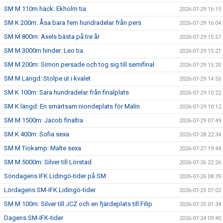
SM M 110m häck: Ekholm tia
2026-07-29 16:15
SM K 200m: Åsa bara fem hundradelar från pers
2026-07-29 16:04
SM M 800m: Axels bästa på tre år
2026-07-29 15:57
SM M 3000m hinder: Leo tia
2026-07-29 15:21
SM M 200m: Simon persade och tog sig till semifinal
2026-07-29 15:20
SM M Längd: Stolpe ut i kvalet
2026-07-29 14:55
SM K 100m: Sara hundradelar från finalplats
2026-07-29 10:22
SM K längd: En smärtsam niondeplats för Malin
2026-07-29 10:12
SM M 1500m: Jacob finaltia
2026-07-29 07:49
SM K 400m: Sofia sexa
2026-07-28 22:34
SM M Tiokamp: Malte sexa
2026-07-27 19:44
SM M 5000m: Silver till Lörstad
2026-07-26 22:26
Söndagens IFK Lidingö-tider på SM
2026-07-26 08:39
Lördagens SM-IFK Lidingö-tider
2026-07-25 07:02
SM M 100m: Silver till JCZ och en fjärdeplats till Filip
2026-07-25 01:34
Dagens SM-IFK-tider
2026-07-24 09:40