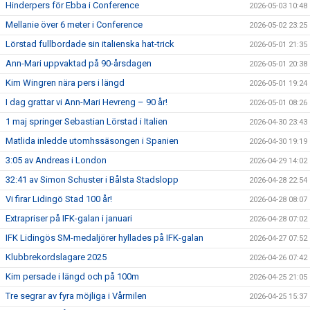
Hinderpers för Ebba i Conference
2026-05-03 10:48
Mellanie över 6 meter i Conference
2026-05-02 23:25
Lörstad fullbordade sin italienska hat-trick
2026-05-01 21:35
Ann-Mari uppvaktad på 90-årsdagen
2026-05-01 20:38
Kim Wingren nära pers i längd
2026-05-01 19:24
I dag grattar vi Ann-Mari Hevreng – 90 år!
2026-05-01 08:26
1 maj springer Sebastian Lörstad i Italien
2026-04-30 23:43
Matlida inledde utomhssäsongen i Spanien
2026-04-30 19:19
3:05 av Andreas i London
2026-04-29 14:02
32:41 av Simon Schuster i Bålsta Stadslopp
2026-04-28 22:54
Vi firar Lidingö Stad 100 år!
2026-04-28 08:07
Extrapriser på IFK-galan i januari
2026-04-28 07:02
IFK Lidingös SM-medaljörer hyllades på IFK-galan
2026-04-27 07:52
Klubbrekordslagare 2025
2026-04-26 07:42
Kim persade i längd och på 100m
2026-04-25 21:05
Tre segrar av fyra möjliga i Vårmilen
2026-04-25 15:37