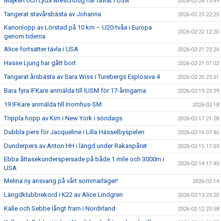
Majken och Lyda Areschoug har tävlat i USA
2026-02-24 13:49
Tangerat stavårsbästa av Johanna
2026-02-23 22:25
Kanonlopp av Lörstad på 10 km – U20-tvåa i Europa
2026-02-22 12:20
genom tiderna
Alice fortsätter tävla i USA
2026-02-21 23:24
Hasse Ljung har gått bort
2026-02-21 07:02
Tangerat årsbästa av Sara Wiss i Turebergs Explosiva 4
2026-02-20 23:01
Bara fyra IFKare anmälda till IUSM för 17-åringarna
2026-02-19 23:39
19 IFKare anmälda till Inomhus-SM
2026-02-18
Trippla hopp av Kim i New York i söndags
2026-02-17 21:28
Dubbla pers för Jacqueline i Lilla Hässelbyspelen
2026-02-16 07:46
Dunderpers av Anton HH i längd under Rakaspåret
2026-02-15 17:03
Ebba åttasekunderspersade på både 1 mile och 3000m i
2026-02-14 17:40
USA
Melina ny ansvarig på vårt sommarläger!
2026-02-14
Längdklubbrekord i K22 av Alice Lindgren
2026-02-13 23:20
Kalle och Sebbe långt fram i Nordirland
2026-02-12 23:58