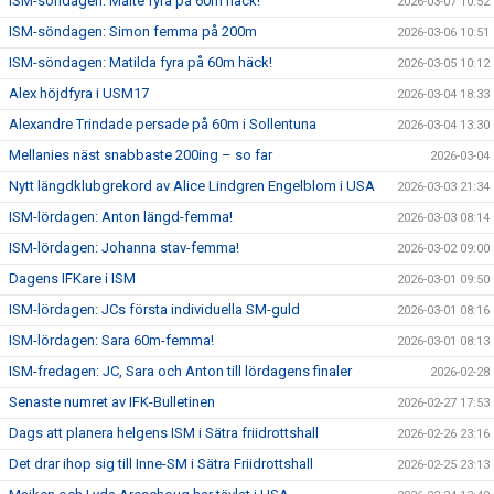
ISM-söndagen: Malte fyra på 60m häck!
2026-03-07 10:52
ISM-söndagen: Simon femma på 200m
2026-03-06 10:51
ISM-söndagen: Matilda fyra på 60m häck!
2026-03-05 10:12
Alex höjdfyra i USM17
2026-03-04 18:33
Alexandre Trindade persade på 60m i Sollentuna
2026-03-04 13:30
Mellanies näst snabbaste 200ing – so far
2026-03-04
Nytt längdklubgrekord av Alice Lindgren Engelblom i USA
2026-03-03 21:34
ISM-lördagen: Anton längd-femma!
2026-03-03 08:14
ISM-lördagen: Johanna stav-femma!
2026-03-02 09:00
Dagens IFKare i ISM
2026-03-01 09:50
ISM-lördagen: JCs första individuella SM-guld
2026-03-01 08:16
ISM-lördagen: Sara 60m-femma!
2026-03-01 08:13
ISM-fredagen: JC, Sara och Anton till lördagens finaler
2026-02-28
Senaste numret av IFK-Bulletinen
2026-02-27 17:53
Dags att planera helgens ISM i Sätra friidrottshall
2026-02-26 23:16
Det drar ihop sig till Inne-SM i Sätra Friidrottshall
2026-02-25 23:13