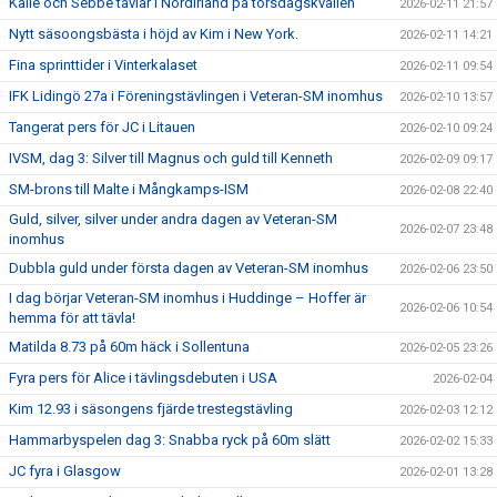
Kalle och Sebbe tävlar i Nordirland på torsdagskvällen
2026-02-11 21:57
Nytt säsoongsbästa i höjd av Kim i New York.
2026-02-11 14:21
Fina sprinttider i Vinterkalaset
2026-02-11 09:54
IFK Lidingö 27a i Föreningstävlingen i Veteran-SM inomhus
2026-02-10 13:57
Tangerat pers för JC i Litauen
2026-02-10 09:24
IVSM, dag 3: Silver till Magnus och guld till Kenneth
2026-02-09 09:17
SM-brons till Malte i Mångkamps-ISM
2026-02-08 22:40
Guld, silver, silver under andra dagen av Veteran-SM
2026-02-07 23:48
inomhus
Dubbla guld under första dagen av Veteran-SM inomhus
2026-02-06 23:50
I dag börjar Veteran-SM inomhus i Huddinge – Hoffer är
2026-02-06 10:54
hemma för att tävla!
Matilda 8.73 på 60m häck i Sollentuna
2026-02-05 23:26
Fyra pers för Alice i tävlingsdebuten i USA
2026-02-04
Kim 12.93 i säsongens fjärde trestegstävling
2026-02-03 12:12
Hammarbyspelen dag 3: Snabba ryck på 60m slätt
2026-02-02 15:33
JC fyra i Glasgow
2026-02-01 13:28