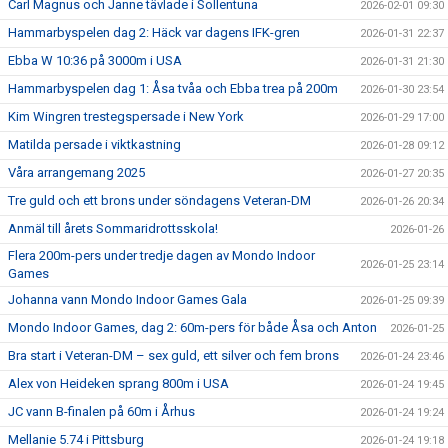
Carl Magnus och Janne tävlade i Sollentuna
2026-02-01 09:30
Hammarbyspelen dag 2: Häck var dagens IFK-gren
2026-01-31 22:37
Ebba W 10:36 på 3000m i USA
2026-01-31 21:30
Hammarbyspelen dag 1: Åsa tvåa och Ebba trea på 200m
2026-01-30 23:54
Kim Wingren trestegspersade i New York
2026-01-29 17:00
Matilda persade i viktkastning
2026-01-28 09:12
Våra arrangemang 2025
2026-01-27 20:35
Tre guld och ett brons under söndagens Veteran-DM
2026-01-26 20:34
Anmäl till årets Sommaridrottsskola!
2026-01-26
Flera 200m-pers under tredje dagen av Mondo Indoor
2026-01-25 23:14
Games
Johanna vann Mondo Indoor Games Gala
2026-01-25 09:39
Mondo Indoor Games, dag 2: 60m-pers för både Åsa och Anton
2026-01-25
Bra start i Veteran-DM – sex guld, ett silver och fem brons
2026-01-24 23:46
Alex von Heideken sprang 800m i USA
2026-01-24 19:45
JC vann B-finalen på 60m i Århus
2026-01-24 19:24
Mellanie 5.74 i Pittsburg
2026-01-24 19:18