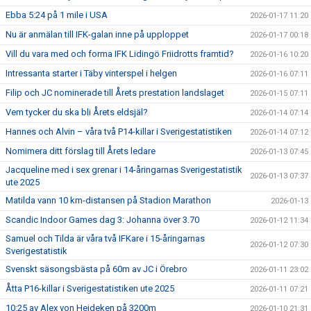
Ebba 5:24 på 1 mile i USA
2026-01-17 11:20
Nu är anmälan till IFK-galan inne på upploppet
2026-01-17 00:18
Vill du vara med och forma IFK Lidingö Friidrotts framtid?
2026-01-16 10:20
Intressanta starter i Täby vinterspel i helgen
2026-01-16 07:11
Filip och JC nominerade till Årets prestation landslaget
2026-01-15 07:11
Vem tycker du ska bli Årets eldsjäl?
2026-01-14 07:14
Hannes och Alvin – våra två P14-killar i Sverigestatistiken
2026-01-14 07:12
Nomimera ditt förslag till Årets ledare
2026-01-13 07:45
Jacqueline med i sex grenar i 14-åringarnas Sverigestatistik
2026-01-13 07:37
ute 2025
Matilda vann 10 km-distansen på Stadion Marathon
2026-01-13
Scandic Indoor Games dag 3: Johanna över 3.70
2026-01-12 11:34
Samuel och Tilda är våra två IFKare i 15-åringarnas
2026-01-12 07:30
Sverigestatistik
Svenskt säsongsbästa på 60m av JC i Örebro
2026-01-11 23:02
Åtta P16-killar i Sverigestatistiken ute 2025
2026-01-11 07:21
10:25 av Alex von Heideken på 3200m
2026-01-10 21:31