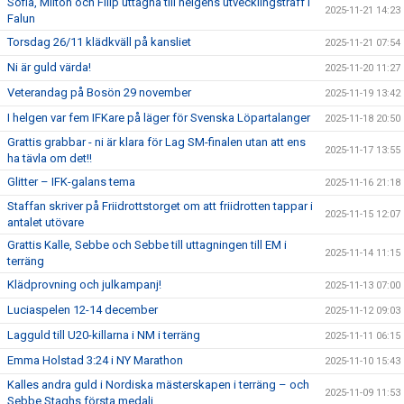
Sofia, Milton och Filip uttagna till helgens utvecklingsträff i
2025-11-21 14:23
Falun
Torsdag 26/11 klädkväll på kansliet
2025-11-21 07:54
Ni är guld värda!
2025-11-20 11:27
Veterandag på Bosön 29 november
2025-11-19 13:42
I helgen var fem IFKare på läger för Svenska Löpartalanger
2025-11-18 20:50
Grattis grabbar - ni är klara för Lag SM-finalen utan att ens
2025-11-17 13:55
ha tävla om det!!
Glitter – IFK-galans tema
2025-11-16 21:18
Staffan skriver på Friidrottstorget om att friidrotten tappar i
2025-11-15 12:07
antalet utövare
Grattis Kalle, Sebbe och Sebbe till uttagningen till EM i
2025-11-14 11:15
terräng
Klädprovning och julkampanj!
2025-11-13 07:00
Luciaspelen 12-14 december
2025-11-12 09:03
Lagguld till U20-killarna i NM i terräng
2025-11-11 06:15
Emma Holstad 3:24 i NY Marathon
2025-11-10 15:43
Kalles andra guld i Nordiska mästerskapen i terräng – och
2025-11-09 11:53
Sebbe Staghs första medalj