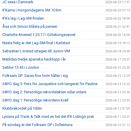
JC sexa i Danmark
2026-06-23 17:37
IFKarna i morgondagens SM 10 km
2026-06-23 07:14
IFKs lag i Lag-SM-finalen
2026-06-22 18:00
Åsa och Simon blåsta på persen
2026-06-21 22:41
Charlotte Arvered 1:25:17 i Göteborgsvarvet
2026-06-20 14:00
Nästa helg är det Lag-SM-final i Karlstad
2026-06-19 18:12
Sebastian Lörstad uttagen till Junior-VM
2026-06-18 23:00
Matildas tredje spanska häcklopp i år
2026-06-17 23:07
Sebbe 13:45 i London
2026-06-16 23:20
Folksam GP: Saras fina form håller i sig
2026-06-15 15:29
SAYO dag 3: Pers för Jacqueline och tangerat för Pauline
2026-06-14 15:22
SAYO dag 2: Personliga rekordslakten rullar vidare
2026-06-13 23:36
SAYO dag 1: Personliga rekordens kväll
2026-06-12 22:59
Klubbrekordet på 100m
2026-06-12 07:09
Lyssna på Track & Talk med en hel del IFK Lidingö-prat
2026-06-11 23:01
På söndag är det Folksam GP i Sollentuna
2026-06-10 21:13