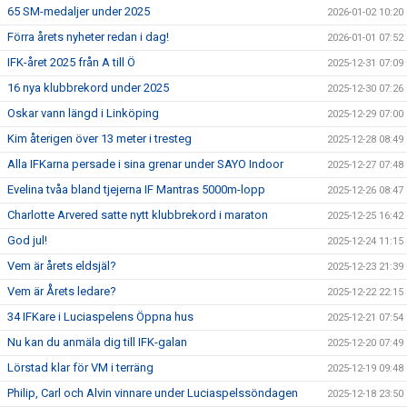
65 SM-medaljer under 2025
2026-01-02 10:20
Förra årets nyheter redan i dag!
2026-01-01 07:52
IFK-året 2025 från A till Ö
2025-12-31 07:09
16 nya klubbrekord under 2025
2025-12-30 07:26
Oskar vann längd i Linköping
2025-12-29 07:00
Kim återigen över 13 meter i tresteg
2025-12-28 08:49
Alla IFKarna persade i sina grenar under SAYO Indoor
2025-12-27 07:48
Evelina tvåa bland tjejerna IF Mantras 5000m-lopp
2025-12-26 08:47
Charlotte Arvered satte nytt klubbrekord i maraton
2025-12-25 16:42
God jul!
2025-12-24 11:15
Vem är årets eldsjäl?
2025-12-23 21:39
Vem är Årets ledare?
2025-12-22 22:15
34 IFKare i Luciaspelens Öppna hus
2025-12-21 07:54
Nu kan du anmäla dig till IFK-galan
2025-12-20 07:49
Lörstad klar för VM i terräng
2025-12-19 09:48
Philip, Carl och Alvin vinnare under Luciaspelssöndagen
2025-12-18 23:50