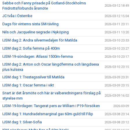
Sebbe och Fanny prisade på Gotland-Stockholms
2026-03-12 18:49
Friidrottsförbunds årsmöte
JC tvåa i Österrike
2026-03-12 15:04
Dags för vinterns sista SM-tävling
2026-03-11 23:11
Nils och Jacqueline segrade i Nyköping
2026-03-11 13:20
IJSM dag 2: Andra silvermedaljen för Matilda
2026-03-10 23:33
IJSM dag 2: Sofia femma på 400m
2026-03-10 23:27
IJSM-19-söndagen: Atlassi 1500m-femma
2026-03-10 23:17
IJSM dag 2: Anton och Oscar längdfemma och längdsexa
2026-03-10 23:15
plus kulsexa
IJSM dag 1: Trestegssilver till Matilda
2026-03-09 23:31
IJSM dag 1: Oscar femma i vikt
2026-03-09 23:15
Snart är det årsmöte och här är valberedningens förslag på
2026-03-09 16:02
styrelse mm
IJSM-19-lördagen: Tangerat pers av William i P19-försöken
2026-03-09
IJSM dag 1: Hundradelsmarginal gav 60m-guld till Filip
2026-03-08 23:14
IJSM dag 1: Silver-Sofia
2026-03-08 23:12