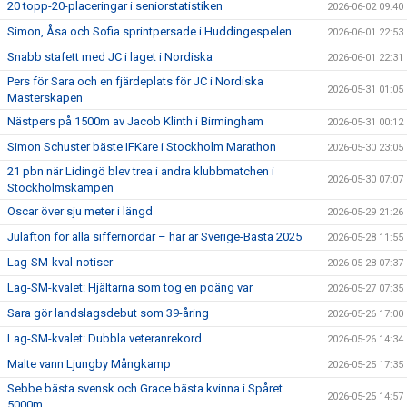
20 topp-20-placeringar i seniorstatistiken
2026-06-02 09:40
Simon, Åsa och Sofia sprintpersade i Huddingespelen
2026-06-01 22:53
Snabb stafett med JC i laget i Nordiska
2026-06-01 22:31
Pers för Sara och en fjärdeplats för JC i Nordiska
2026-05-31 01:05
Mästerskapen
Nästpers på 1500m av Jacob Klinth i Birmingham
2026-05-31 00:12
Simon Schuster bäste IFKare i Stockholm Marathon
2026-05-30 23:05
21 pbn när Lidingö blev trea i andra klubbmatchen i
2026-05-30 07:07
Stockholmskampen
Oscar över sju meter i längd
2026-05-29 21:26
Julafton för alla siffernördar – här är Sverige-Bästa 2025
2026-05-28 11:55
Lag-SM-kval-notiser
2026-05-28 07:37
Lag-SM-kvalet: Hjältarna som tog en poäng var
2026-05-27 07:35
Sara gör landslagsdebut som 39-åring
2026-05-26 17:00
Lag-SM-kvalet: Dubbla veteranrekord
2026-05-26 14:34
Malte vann Ljungby Mångkamp
2026-05-25 17:35
Sebbe bästa svensk och Grace bästa kvinna i Spåret
2026-05-25 14:57
5000m