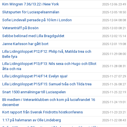
Kim Wingren 7.36/13.22 i New York
2025-12-06 23:49
Slutspurten för Luciaspelsanmälan
2025-12-05 18:50
Sofie Lindevall persade på 10 km i London
2025-12-04 08:08
Veteranträff på Bosön
2025-12-03 08:21
Sebbe belönad med Lilla Bragdguldet
2025-12-02 15:14
Janne Karlsson har gått bort
2025-12-01 19:08
Lilla Lidingöloppet P12/F12: Philip två, Matilda trea och
2025-11-29 08:00
Belle fyra
Lilla Lidingöloppet P13/F13: Nils sexa och Hugo och Elliot
2025-11-28 08:31
åtta och nia
Lilla Lidingöloppet P14/F14: Evelyn sjua!
2025-11-27 07:29
Lilla Lidingöloppet P15/F15: Samuel tvåa och Tilda trea
2025-11-26 08:27
Snart 1500 anmälningar till Luciaspelen
2025-11-25 22:19
Bli medlem i Veteranklubben och kom på luciafirandet 16
2025-11-24 19:01
december
Kort rapport från Svensk Friidrotts höstkonferens
2025-11-23 23:21
1:17 på halvmaran av Olle Lindeberg
2025-11-22 08:43