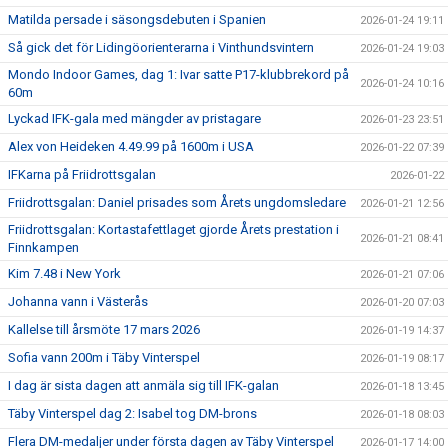
Matilda persade i säsongsdebuten i Spanien
2026-01-24 19:11
Så gick det för Lidingöorienterarna i Vinthundsvintern
2026-01-24 19:03
Mondo Indoor Games, dag 1: Ivar satte P17-klubbrekord på
2026-01-24 10:16
60m
Lyckad IFK-gala med mängder av pristagare
2026-01-23 23:51
Alex von Heideken 4.49.99 på 1600m i USA
2026-01-22 07:39
IFKarna på Friidrottsgalan
2026-01-22
Friidrottsgalan: Daniel prisades som Årets ungdomsledare
2026-01-21 12:56
Friidrottsgalan: Kortastafettlaget gjorde Årets prestation i
2026-01-21 08:41
Finnkampen
Kim 7.48 i New York
2026-01-21 07:06
Johanna vann i Västerås
2026-01-20 07:03
Kallelse till årsmöte 17 mars 2026
2026-01-19 14:37
Sofia vann 200m i Täby Vinterspel
2026-01-19 08:17
I dag är sista dagen att anmäla sig till IFK-galan
2026-01-18 13:45
Täby Vinterspel dag 2: Isabel tog DM-brons
2026-01-18 08:03
Flera DM-medaljer under första dagen av Täby Vinterspel
2026-01-17 14:00