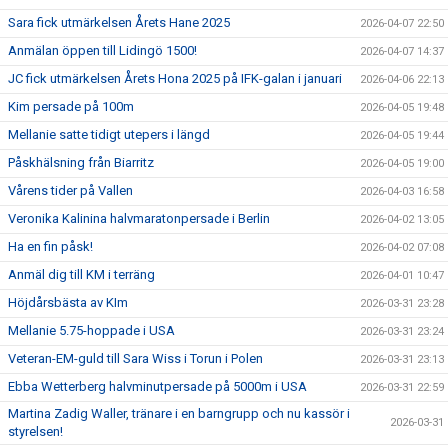
Sara fick utmärkelsen Årets Hane 2025
2026-04-07 22:50
Anmälan öppen till Lidingö 1500!
2026-04-07 14:37
JC fick utmärkelsen Årets Hona 2025 på IFK-galan i januari
2026-04-06 22:13
Kim persade på 100m
2026-04-05 19:48
Mellanie satte tidigt utepers i längd
2026-04-05 19:44
Påskhälsning från Biarritz
2026-04-05 19:00
Vårens tider på Vallen
2026-04-03 16:58
Veronika Kalinina halvmaratonpersade i Berlin
2026-04-02 13:05
Ha en fin påsk!
2026-04-02 07:08
Anmäl dig till KM i terräng
2026-04-01 10:47
Höjdårsbästa av KIm
2026-03-31 23:28
Mellanie 5.75-hoppade i USA
2026-03-31 23:24
Veteran-EM-guld till Sara Wiss i Torun i Polen
2026-03-31 23:13
Ebba Wetterberg halvminutpersade på 5000m i USA
2026-03-31 22:59
Martina Zadig Waller, tränare i en barngrupp och nu kassör i
2026-03-31
styrelsen!