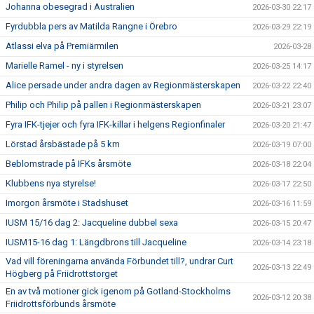
Johanna obesegrad i Australien
2026-03-30 22:17
Fyrdubbla pers av Matilda Rangne i Örebro
2026-03-29 22:19
Atlassi elva på Premiärmilen
2026-03-28
Marielle Ramel - ny i styrelsen
2026-03-25 14:17
Alice persade under andra dagen av Regionmästerskapen
2026-03-22 22:40
Philip och Philip på pallen i Regionmästerskapen
2026-03-21 23:07
Fyra IFK-tjejer och fyra IFK-killar i helgens Regionfinaler
2026-03-20 21:47
Lörstad årsbästade på 5 km
2026-03-19 07:00
Beblomstrade på IFKs årsmöte
2026-03-18 22:04
Klubbens nya styrelse!
2026-03-17 22:50
Imorgon årsmöte i Stadshuset
2026-03-16 11:59
IUSM 15/16 dag 2: Jacqueline dubbel sexa
2026-03-15 20:47
IUSM15-16 dag 1: Längdbrons till Jacqueline
2026-03-14 23:18
Vad vill föreningarna använda Förbundet till?, undrar Curt
2026-03-13 22:49
Högberg på Friidrottstorget
En av två motioner gick igenom på Gotland-Stockholms
2026-03-12 20:38
Friidrottsförbunds årsmöte