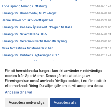
Ebba sprang terräng i Pittsburg
2025-10-26 13:49
Terräng-SM: Bronsmedalj till P19-laget
2025-10-26 09:07
Janne skriver om skolidrottsplatser
2025-10-25 22:07
Terräng-SM: Kassaskåpssäkert P19-guld till Kalle
2025-10-25 22:00
Terräng-SM: Silver till Nina i K55
2025-10-24 09:24
Terräng-SM: Veteran-silver till Kenneth Gysing
2025-10-23 08:03
Vilka fantastiska funktionärer vi har!
2025-10-22 21:19
Terräng-SM: Dubbelt i lagtävlingen i P17
2025-10-22 12:42
Stark trio juniorlöpare från IFK i Nordiska mästerskapen i
2025-10-22 08:33
terräng
För att hemsidan ska fungera korrekt använder vi nödvändiga
Terräng-SM: Samuels första USM-guld
2025-10-21 07:48
cookies från SportAdmin. Dessa går inte att stänga av.
Terräng-SM: Trippelseger i P16
2025-10-20 14:35
Föreningen kan också använda frivilliga cookies, t.ex. för statistik
eller marknadsföring. Du väljer själv om du vill acceptera dessa.
Terräng-SM: Överlägsen Sebbeseger i P17
2025-10-19 22:34
Anpassa dina val
Andreas Movin nära att kliva under tretimmarsgränsen i
2025-10-18 22:01
Chicago
Acceptera nödvändiga
Acceptera alla
Terräng-SM: Nära, nära senior-SM-guld för Kalle
2025-10-18 21:33
Bästa stafettiden på 2000-talet – och det med två IFKare i