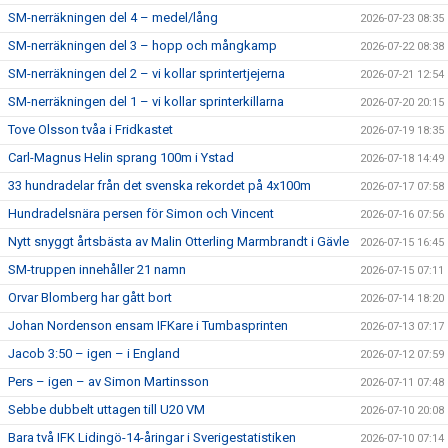
SM-nerräkningen del 4 – medel/lång
2026-07-23 08:35
SM-nerräkningen del 3 – hopp och mångkamp
2026-07-22 08:38
SM-nerräkningen del 2 – vi kollar sprintertjejerna
2026-07-21 12:54
SM-nerräkningen del 1 – vi kollar sprinterkillarna
2026-07-20 20:15
Tove Olsson tvåa i Fridkastet
2026-07-19 18:35
Carl-Magnus Helin sprang 100m i Ystad
2026-07-18 14:49
33 hundradelar från det svenska rekordet på 4x100m
2026-07-17 07:58
Hundradelsnära persen för Simon och Vincent
2026-07-16 07:56
Nytt snyggt årtsbästa av Malin Otterling Marmbrandt i Gävle
2026-07-15 16:45
SM-truppen innehåller 21 namn
2026-07-15 07:11
Orvar Blomberg har gått bort
2026-07-14 18:20
Johan Nordenson ensam IFKare i Tumbasprinten
2026-07-13 07:17
Jacob 3:50 – igen – i England
2026-07-12 07:59
Pers – igen – av Simon Martinsson
2026-07-11 07:48
Sebbe dubbelt uttagen till U20 VM
2026-07-10 20:08
Bara två IFK Lidingö-14-åringar i Sverigestatistiken
2026-07-10 07:14