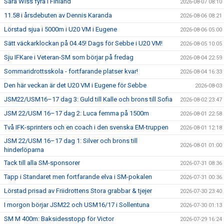
Sara Wiss fyra i Finland
2026-08-07 08:10
11.58 i årsdebuten av Dennis Karanda
2026-08-06 08:21
Lörstad sjua i 5000m i U20 VM i Eugene
2026-08-06 05:00
Sätt väckarklockan på 04.45! Dags för Sebbe i U20 VM!
2026-08-05 10:05
Sju IFKare i Veteran-SM som börjar på fredag
2026-08-04 22:59
Sommaridrottsskola - fortfarande platser kvar!
2026-08-04 16:33
Den här veckan är det U20 VM i Eugene för Sebbe
2026-08-03
JSM22/USM16–17 dag 3: Guld till Kalle och brons till Sofia
2026-08-02 23:47
JSM 22/USM 16–17 dag 2: Luca femma på 1500m
2026-08-01 22:58
Två IFK-sprinters och en coach i den svenska EM-truppen
2026-08-01 12:18
JSM 22/USM 16–17 dag 1: Silver och brons till
2026-08-01 01:00
hinderlöparna
Tack till alla SM-sponsorer
2026-07-31 08:36
Tapp i Standaret men fortfarande elva i SM-pokalen
2026-07-31 00:36
Lörstad prisad av Friidrottens Stora grabbar & tjejer
2026-07-30 23:40
I morgon börjar JSM22 och USM16/17 i Sollentuna
2026-07-30 01:13
SM M 400m: Baksidesstopp för Victor
2026-07-29 16:24