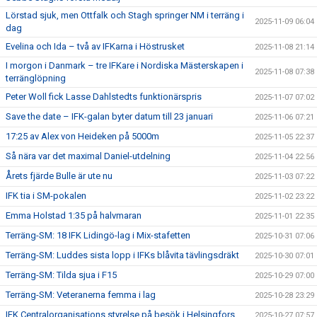
Lörstad sjuk, men Ottfalk och Stagh springer NM i terräng i
2025-11-09 06:04
dag
Evelina och Ida – två av IFKarna i Höstrusket
2025-11-08 21:14
I morgon i Danmark – tre IFKare i Nordiska Mästerskapen i
2025-11-08 07:38
terränglöpning
Peter Woll fick Lasse Dahlstedts funktionärspris
2025-11-07 07:02
Save the date – IFK-galan byter datum till 23 januari
2025-11-06 07:21
17:25 av Alex von Heideken på 5000m
2025-11-05 22:37
Så nära var det maximal Daniel-utdelning
2025-11-04 22:56
Årets fjärde Bulle är ute nu
2025-11-03 07:22
IFK tia i SM-pokalen
2025-11-02 23:22
Emma Holstad 1:35 på halvmaran
2025-11-01 22:35
Terräng-SM: 18 IFK Lidingö-lag i Mix-stafetten
2025-10-31 07:06
Terräng-SM: Luddes sista lopp i IFKs blåvita tävlingsdräkt
2025-10-30 07:01
Terräng-SM: Tilda sjua i F15
2025-10-29 07:00
Terräng-SM: Veteranerna femma i lag
2025-10-28 23:29
IFK Centralorganisations styrelse på besök i Helsingfors
2025-10-27 07:57