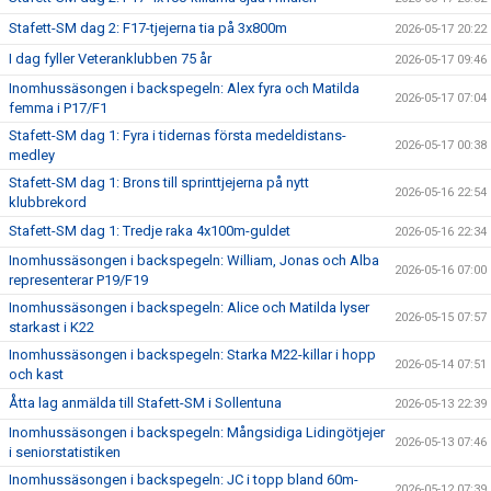
Stafett-SM dag 2: F17-tjejerna tia på 3x800m
2026-05-17 20:22
I dag fyller Veteranklubben 75 år
2026-05-17 09:46
Inomhussäsongen i backspegeln: Alex fyra och Matilda
2026-05-17 07:04
femma i P17/F1
Stafett-SM dag 1: Fyra i tidernas första medeldistans-
2026-05-17 00:38
medley
Stafett-SM dag 1: Brons till sprinttjejerna på nytt
2026-05-16 22:54
klubbrekord
Stafett-SM dag 1: Tredje raka 4x100m-guldet
2026-05-16 22:34
Inomhussäsongen i backspegeln: William, Jonas och Alba
2026-05-16 07:00
representerar P19/F19
Inomhussäsongen i backspegeln: Alice och Matilda lyser
2026-05-15 07:57
starkast i K22
Inomhussäsongen i backspegeln: Starka M22-killar i hopp
2026-05-14 07:51
och kast
Åtta lag anmälda till Stafett-SM i Sollentuna
2026-05-13 22:39
Inomhussäsongen i backspegeln: Mångsidiga Lidingötjejer
2026-05-13 07:46
i seniorstatistiken
Inomhussäsongen i backspegeln: JC i topp bland 60m-
2026-05-12 07:39