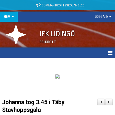
SOMMARIDROTTSSKOLAN 2026
HEM
LOGGA IN
IFK LIDINGÖ
FRIIDROTT
NYHETER
DOKUMENT
Johanna tog 3.45 i Täby
<
>
Stavhoppsgala