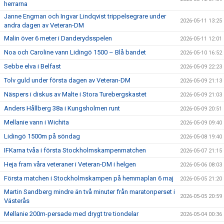
herrarna
Janne Engman och Ingvar Lindqvist trippelsegrare under
2026-05-11 13:25
andra dagen av Veteran-DM
Malin över 6 meter i Danderydsspelen
2026-05-11 12:01
Noa och Caroline vann Lidingö 1500 – Blå bandet
2026-05-10 16:52
Sebbe elva i Belfast
2026-05-09 22:23
Tolv guld under första dagen av Veteran-DM
2026-05-09 21:13
Näspers i diskus av Malte i Stora Turebergskastet
2026-05-09 21:03
Anders Hållberg 38a i Kungsholmen runt
2026-05-09 20:51
Mellanie vann i Wichita
2026-05-09 09:40
Lidingö 1500m på söndag
2026-05-08 19:40
IFKarna tvåa i första Stockholmskampenmatchen
2026-05-07 21:15
Heja fram våra veteraner i Veteran-DM i helgen
2026-05-06 08:03
Första matchen i Stockholmskampen på hemmaplan 6 maj
2026-05-05 21:20
Martin Sandberg mindre än två minuter från maratonperset i
2026-05-05 20:59
Västerås
Mellanie 200m-persade med drygt tre tiondelar
2026-05-04 00:36