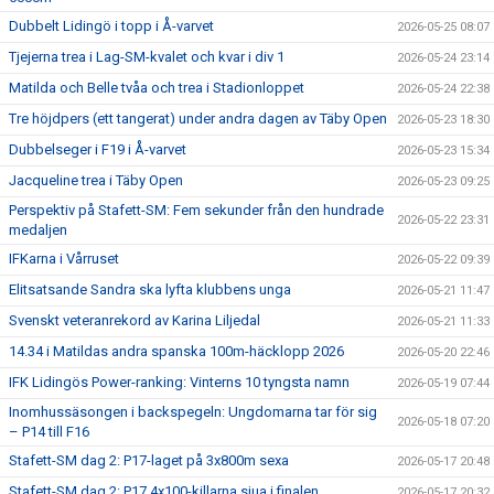
Dubbelt Lidingö i topp i Å-varvet
2026-05-25 08:07
Tjejerna trea i Lag-SM-kvalet och kvar i div 1
2026-05-24 23:14
Matilda och Belle tvåa och trea i Stadionloppet
2026-05-24 22:38
Tre höjdpers (ett tangerat) under andra dagen av Täby Open
2026-05-23 18:30
Dubbelseger i F19 i Å-varvet
2026-05-23 15:34
Jacqueline trea i Täby Open
2026-05-23 09:25
Perspektiv på Stafett-SM: Fem sekunder från den hundrade
2026-05-22 23:31
medaljen
IFKarna i Vårruset
2026-05-22 09:39
Elitsatsande Sandra ska lyfta klubbens unga
2026-05-21 11:47
Svenskt veteranrekord av Karina Liljedal
2026-05-21 11:33
14.34 i Matildas andra spanska 100m-häcklopp 2026
2026-05-20 22:46
IFK Lidingös Power-ranking: Vinterns 10 tyngsta namn
2026-05-19 07:44
Inomhussäsongen i backspegeln: Ungdomarna tar för sig
2026-05-18 07:20
– P14 till F16
Stafett-SM dag 2: P17-laget på 3x800m sexa
2026-05-17 20:48
Stafett-SM dag 2: P17 4x100-killarna sjua i finalen
2026-05-17 20:32