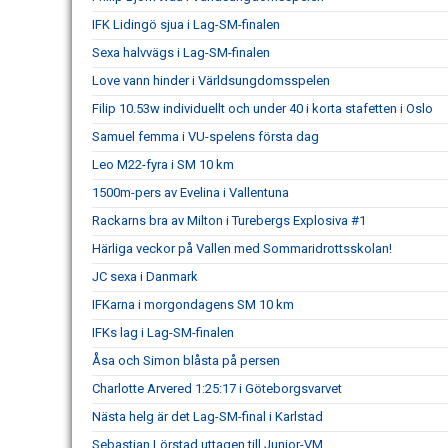
IFK Lidingö sjua i Lag-SM-finalen
Sexa halvvägs i Lag-SM-finalen
Love vann hinder i Världsungdomsspelen
Filip 10.53w individuellt och under 40 i korta stafetten i Oslo
Samuel femma i VU-spelens första dag
Leo M22-fyra i SM 10 km
1500m-pers av Evelina i Vallentuna
Rackarns bra av Milton i Turebergs Explosiva #1
Härliga veckor på Vallen med Sommaridrottsskolan!
JC sexa i Danmark
IFKarna i morgondagens SM 10 km
IFKs lag i Lag-SM-finalen
Åsa och Simon blåsta på persen
Charlotte Arvered 1:25:17 i Göteborgsvarvet
Nästa helg är det Lag-SM-final i Karlstad
Sebastian Lörstad uttagen till Junior-VM