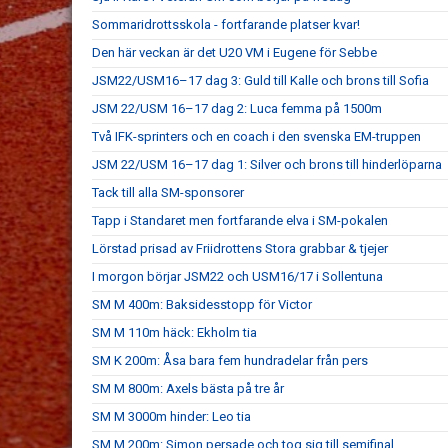
Sommaridrottsskola - fortfarande platser kvar!
Den här veckan är det U20 VM i Eugene för Sebbe
JSM22/USM16–17 dag 3: Guld till Kalle och brons till Sofia
JSM 22/USM 16–17 dag 2: Luca femma på 1500m
Två IFK-sprinters och en coach i den svenska EM-truppen
JSM 22/USM 16–17 dag 1: Silver och brons till hinderlöparna
Tack till alla SM-sponsorer
Tapp i Standaret men fortfarande elva i SM-pokalen
Lörstad prisad av Friidrottens Stora grabbar & tjejer
I morgon börjar JSM22 och USM16/17 i Sollentuna
SM M 400m: Baksidesstopp för Victor
SM M 110m häck: Ekholm tia
SM K 200m: Åsa bara fem hundradelar från pers
SM M 800m: Axels bästa på tre år
SM M 3000m hinder: Leo tia
SM M 200m: Simon persade och tog sig till semifinal