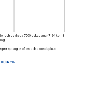
der och de dryga 7000 deltagarna (7194 kom i
hög.
angne
sprang in på en delad tiondeplats
10 juni 2025