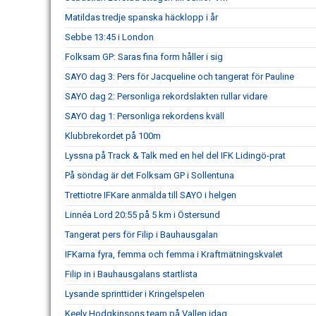
Matildas tredje spanska häcklopp i år
Sebbe 13:45 i London
Folksam GP: Saras fina form håller i sig
SAYO dag 3: Pers för Jacqueline och tangerat för Pauline
SAYO dag 2: Personliga rekordslakten rullar vidare
SAYO dag 1: Personliga rekordens kväll
Klubbrekordet på 100m
Lyssna på Track & Talk med en hel del IFK Lidingö-prat
På söndag är det Folksam GP i Sollentuna
Trettiotre IFKare anmälda till SAYO i helgen
Linnéa Lord 20:55 på 5 km i Östersund
Tangerat pers för Filip i Bauhausgalan
IFKarna fyra, femma och femma i Kraftmätningskvalet
Filip in i Bauhausgalans startlista
Lysande sprinttider i Kringelspelen
Keely Hodgkinsons team på Vallen idag