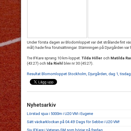
Under första dagen av Blodomloppet var det strålande fint vä
mål) hade fina förutsättningar. Stämningen på Djurgården var 
Tre IFKare sprang 10 km-loppet.
Tilda Hiller
och
Matilda R
(43:27) och
Ida Riehl
blev nr 30 (45:27).
Resultat Blomomloppet Stockholm, Djurgården, dag 1, tisdag 
Nyhetsarkiv
Lörstad sjua i 5000m i U20 VM i Eugene
Sätt väckarklockan på 04.45! Dags för Sebbe i U20 VM!
Sju IFKare i Veteran-SM som börjar på fredag