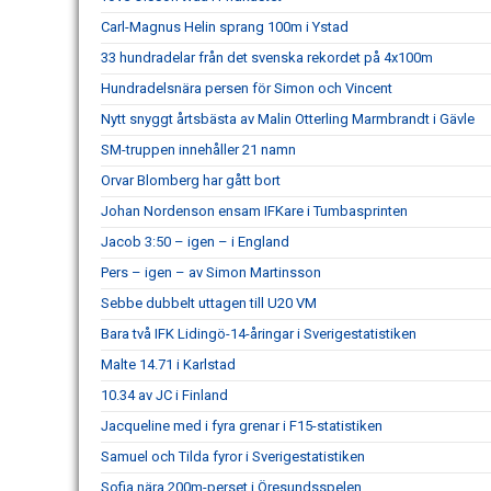
Carl-Magnus Helin sprang 100m i Ystad
33 hundradelar från det svenska rekordet på 4x100m
Hundradelsnära persen för Simon och Vincent
Nytt snyggt årtsbästa av Malin Otterling Marmbrandt i Gävle
SM-truppen innehåller 21 namn
Orvar Blomberg har gått bort
Johan Nordenson ensam IFKare i Tumbasprinten
Jacob 3:50 – igen – i England
Pers – igen – av Simon Martinsson
Sebbe dubbelt uttagen till U20 VM
Bara två IFK Lidingö-14-åringar i Sverigestatistiken
Malte 14.71 i Karlstad
10.34 av JC i Finland
Jacqueline med i fyra grenar i F15-statistiken
Samuel och Tilda fyror i Sverigestatistiken
Sofia nära 200m-perset i Öresundsspelen