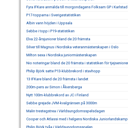
Fyra IFKare anmälda till morgondagens Folksam GP i Karlstad
P17-topparna i Sverigestatistiken
Albin vann höjden i Uppsala
Sebbe i topp i P19-statistiken
Elva 22-årsjuniorer bland de 20 främsta
Silver till Magnus i Nordiska veteranmästerskapen i Oslo
Milton sexa i Nordiska juniormästerskapen
Nio noteringar bland de 20 främsta i statistiken för tjejseniore
Philip Björk satte P13-klubbrekord i stavhopp
13 IFKare bland de 20 främsta i landet
200m-pers av Simon i Åkersberga
Nytt 100m-klubbrekord av JC i Finland
Sebbe grejade JVM-kvalgränsen på 3000m
Malin trestegstrea i Världsungdomsspelsdagen
Cooper och Atlassi med i helgens Nordiska Juniorlandskamp
Philip Björk tvåa i Världsungdomsspelen