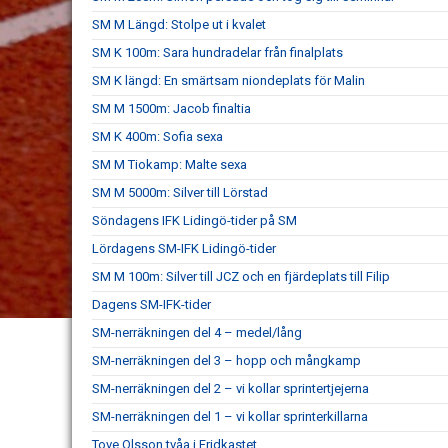
SM M Längd: Stolpe ut i kvalet
SM K 100m: Sara hundradelar från finalplats
SM K längd: En smärtsam niondeplats för Malin
SM M 1500m: Jacob finaltia
SM K 400m: Sofia sexa
SM M Tiokamp: Malte sexa
SM M 5000m: Silver till Lörstad
Söndagens IFK Lidingö-tider på SM
Lördagens SM-IFK Lidingö-tider
SM M 100m: Silver till JCZ och en fjärdeplats till Filip
Dagens SM-IFK-tider
SM-nerräkningen del 4 – medel/lång
SM-nerräkningen del 3 – hopp och mångkamp
SM-nerräkningen del 2 – vi kollar sprintertjejerna
SM-nerräkningen del 1 – vi kollar sprinterkillarna
Tove Olsson tvåa i Fridkastet