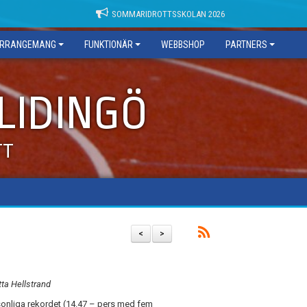
SOMMARIDROTTSSKOLAN 2026
RRANGEMANG
FUNKTIONÄR
WEBBSHOP
PARTNERS
 LIDINGÖ
TT
<
>
tta Hellstrand
rsonliga rekordet (14.47 – pers med fem