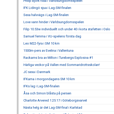
Philip Björk tvåa i Världsungdomsspelen
IFK Lidingö sjua i Lag-SM-finalen
Sexa halvvägs i Lag-SM-finalen
Love vann hinder i Världsungdomsspelen
Filip 10.53w individuellt och under 40 i korta stafetten i Oslo
Samuel femma i VU-spelens första dag
Leo M22-fyra i SM 10 km
1500m-pers av Evelina i Vallentuna
Rackarns bra av Milton i Turebergs Explosiva #1
Härliga veckor på Vallen med Sommaridrottsskolan!
JC sexa i Danmark
IFKarna i morgondagens SM 10 km
IFKs lag i Lag-SM-finalen
Åsa och Simon blåsta på persen
Charlotte Arvered 1:25:17 i Göteborgsvarvet
Nästa helg är det Lag-SM-final i Karlstad