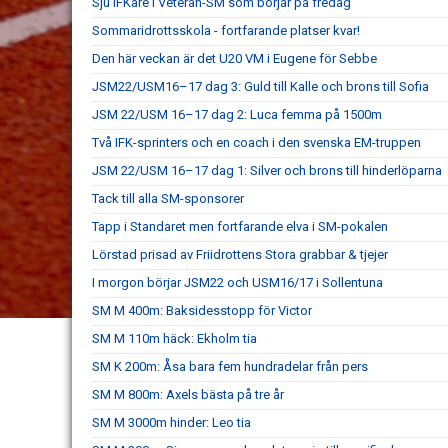
Sju IFKare i Veteran-SM som börjar på fredag
Sommaridrottsskola - fortfarande platser kvar!
Den här veckan är det U20 VM i Eugene för Sebbe
JSM22/USM16–17 dag 3: Guld till Kalle och brons till Sofia
JSM 22/USM 16–17 dag 2: Luca femma på 1500m
Två IFK-sprinters och en coach i den svenska EM-truppen
JSM 22/USM 16–17 dag 1: Silver och brons till hinderlöparna
Tack till alla SM-sponsorer
Tapp i Standaret men fortfarande elva i SM-pokalen
Lörstad prisad av Friidrottens Stora grabbar & tjejer
I morgon börjar JSM22 och USM16/17 i Sollentuna
SM M 400m: Baksidesstopp för Victor
SM M 110m häck: Ekholm tia
SM K 200m: Åsa bara fem hundradelar från pers
SM M 800m: Axels bästa på tre år
SM M 3000m hinder: Leo tia