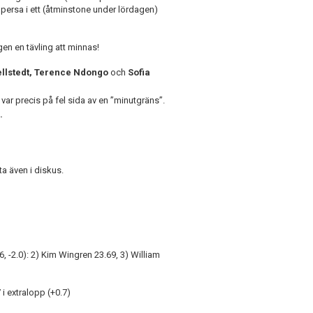
persa i ett (åtminstone under lördagen)
gen en tävling att minnas!
ellstedt, Terence Ndongo
och
Sofia
var precis på fel sida av en ”minutgräns”.
.
ta även i diskus.
.6, -2.0): 2) Kim Wingren 23.69, 3) William
 i extralopp (+0.7)