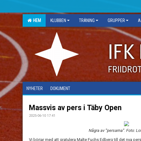
HEM
KLUBBEN
TRÄNING
GRUPPER
A
IFK
FRIIDRO
NYHETER
DOKUMENT
Massvis av pers i Täby Open
2025-06-10 17:41
Några av ”persarna”. Foto: Lo
Vi börjar med att gratulera Malte Fuchs Edberg till det nya pe