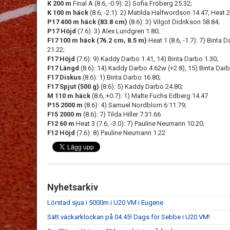
K 200 m
Final A (8.6, -0.9): 2) Sofia Fröberg 25.32;
K 100 m häck
(8.6, -2.1): 2) Matilda Halfwordson 14.47, Heat 2
P17 400 m häck (83.8 cm)
(8.6): 3) Vilgot Didrikson 58.84;
P17 Höjd
(7.6): 3) Alex Lundgren 1.80;
F17 100 m häck (76.2 cm, 8.5 m)
Heat 1 (8.6, -1.7): 7) Binta 
21.22;
F17 Höjd
(7.6): 9) Kaddy Darbo 1.41, 14) Binta Darbo 1.30;
F17 Längd
(8.6): 14) Kaddy Darbo 4.62w (+2.8), 15) Binta Darb
F17 Diskus
(8.6): 1) Binta Darbo 16.80;
F17 Spjut (500 g)
(8.6): 5) Kaddy Darbo 24.80;
M 110 m häck
(8.6, +0.7): 1) Malte Fuchs Edberg 14.47
P15 2000 m
(8.6): 4) Samuel Nordblom 6:11.79;
F15 2000 m
(8.6): 7) Tilda Hiller 7:31.66
F12 60 m
Heat 3 (7.6, -3.0): 7) Pauline Neumann 10.20;
F12 Höjd
(7.6): 8) Pauline Neumann 1.22
Nyhetsarkiv
Lörstad sjua i 5000m i U20 VM i Eugene
Sätt väckarklockan på 04.45! Dags för Sebbe i U20 VM!