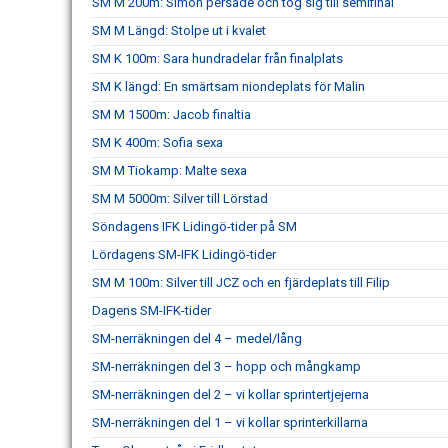
SM M 200m: Simon persade och tog sig till semifinal
SM M Längd: Stolpe ut i kvalet
SM K 100m: Sara hundradelar från finalplats
SM K längd: En smärtsam niondeplats för Malin
SM M 1500m: Jacob finaltia
SM K 400m: Sofia sexa
SM M Tiokamp: Malte sexa
SM M 5000m: Silver till Lörstad
Söndagens IFK Lidingö-tider på SM
Lördagens SM-IFK Lidingö-tider
SM M 100m: Silver till JCZ och en fjärdeplats till Filip
Dagens SM-IFK-tider
SM-nerräkningen del 4 – medel/lång
SM-nerräkningen del 3 – hopp och mångkamp
SM-nerräkningen del 2 – vi kollar sprintertjejerna
SM-nerräkningen del 1 – vi kollar sprinterkillarna