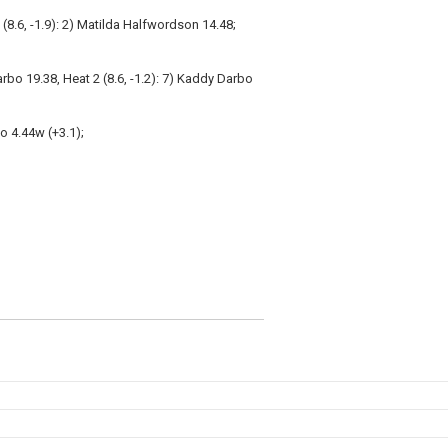
 (8.6, -1.9): 2) Matilda Halfwordson 14.48;
Darbo 19.38, Heat 2 (8.6, -1.2): 7) Kaddy Darbo
o 4.44w (+3.1);