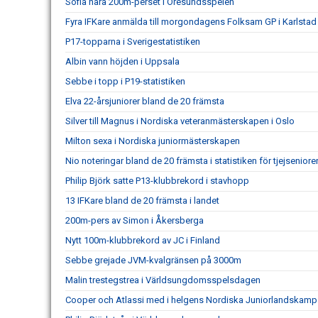
Sofia nära 200m-perset i Öresundsspelen
Fyra IFKare anmälda till morgondagens Folksam GP i Karlstad
P17-topparna i Sverigestatistiken
Albin vann höjden i Uppsala
Sebbe i topp i P19-statistiken
Elva 22-årsjuniorer bland de 20 främsta
Silver till Magnus i Nordiska veteranmästerskapen i Oslo
Milton sexa i Nordiska juniormästerskapen
Nio noteringar bland de 20 främsta i statistiken för tjejseniore
Philip Björk satte P13-klubbrekord i stavhopp
13 IFKare bland de 20 främsta i landet
200m-pers av Simon i Åkersberga
Nytt 100m-klubbrekord av JC i Finland
Sebbe grejade JVM-kvalgränsen på 3000m
Malin trestegstrea i Världsungdomsspelsdagen
Cooper och Atlassi med i helgens Nordiska Juniorlandskamp