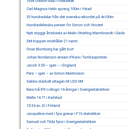
Tove Olsson tvåa i Fridkastet
Carl-Magnus Helin sprang 100m i Ystad
33 hundradelar från det svenska rekordet på 4x100m
Hundradelsnära persen för Simon och Vincent
Nytt snyggt årtsbästa av Malin Otterling Marmbrandt i Gävle
SM-truppen innehåller 21 namn
Orvar Blomberg har gått bort
Johan Nordenson ensam IFKare i Tumbasprinten
Jacob 3:50 – igen – i England
Pers – igen – av Simon Martinsson
Sebbe dubbelt uttagen till U20 VM
Bara två IFK Lidingö-14-åringar i Sverigestatistiken
Malte 14.71 i Karlstad
10.34 av JC i Finland
Jacqueline med i fyra grenar i F15-statistiken
Samuel och Tilda fyror i Sverigestatistiken