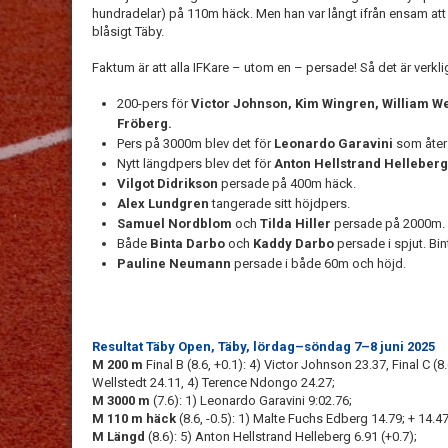
hundradelar) på 110m häck. Men han var långt ifrån ensam att 
blåsigt Täby.
Faktum är att alla IFKare – utom en – persade! Så det är verkli
200-pers för
Victor Johnson, Kim Wingren, William W
Fröberg.
Pers på 3000m blev det för
Leonardo
Garavini
som åter 
Nytt längdpers blev det för
Anton Hellstrand Helleberg
Vilgot Didrikson
persade på 400m häck.
Alex Lundgren
tangerade sitt höjdpers.
Samuel Nordblom
och
Tilda Hiller
persade på 2000m.
Både
Binta Darbo
och
Kaddy Darbo
persade i spjut. Bin
Pauline Neumann
persade i både 60m och höjd.
Resultat Täby Open, Täby, lördag–söndag 7–8 juni 2025
M 200 m
Final B (8.6, +0.1): 4) Victor Johnson 23.37, Final C (8
Wellstedt 24.11, 4) Terence Ndongo 24.27;
M 3000 m
(7.6): 1) Leonardo Garavini 9:02.76;
M 110 m häck
(8.6, -0.5): 1) Malte Fuchs Edberg 14.79; + 14.47
M Längd
(8.6): 5) Anton Hellstrand Helleberg 6.91 (+0.7);