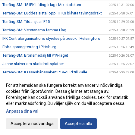
Terräng-SM: 18 IFK Lidingö-lag i Mix-stafetten
2025-10-31 07:06
Terräng-SM: Luddes sista lopp i IFKs blåvita tävlingsdräkt
2025-10-30 07:01
Terräng-SM: Tilda sjua i F15
2025-10-29 07:00
Terräng-SM: Veteranerna femma i lag
2025-10-28 23:29
IFK Centralorganisations styrelse på besök i Helsingfors
2025-10-27 07:57
Ebba sprang terräng i Pittsburg
2025-10-26 13:49
Terräng-SM: Bronsmedalj till P19-laget
2025-10-26 09:07
Janne skriver om skolidrottsplatser
2025-10-25 22:07
Terräng-SM: Kassaskåpssäkert P19-guld till Kalle
2025-10-25 22:00
Terräng-SM: Silver till Nina i K55
2025-10-24 09:24
För att hemsidan ska fungera korrekt använder vi nödvändiga
Terräng-SM: Veteran-silver till Kenneth Gysing
2025-10-23 08:03
cookies från SportAdmin. Dessa går inte att stänga av.
Föreningen kan också använda frivilliga cookies, t.ex. för statistik
Vilka fantastiska funktionärer vi har!
2025-10-22 21:19
eller marknadsföring. Du väljer själv om du vill acceptera dessa.
Terräng-SM: Dubbelt i lagtävlingen i P17
2025-10-22 12:42
Anpassa dina val
Stark trio juniorlöpare från IFK i Nordiska mästerskapen i
2025-10-22 08:33
terräng
Acceptera nödvändiga
Acceptera alla
Terräng-SM: Samuels första USM-guld
2025-10-21 07:48