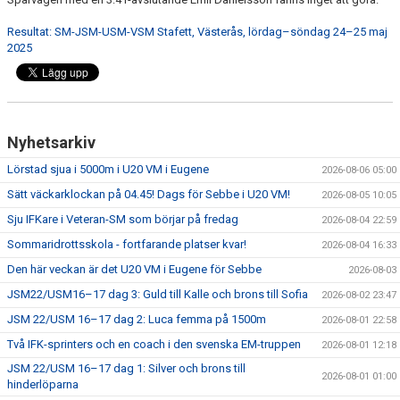
Resultat: SM-JSM-USM-VSM Stafett, Västerås, lördag–söndag 24–25 maj
2025
Nyhetsarkiv
Lörstad sjua i 5000m i U20 VM i Eugene
2026-08-06 05:00
Sätt väckarklockan på 04.45! Dags för Sebbe i U20 VM!
2026-08-05 10:05
Sju IFKare i Veteran-SM som börjar på fredag
2026-08-04 22:59
Sommaridrottsskola - fortfarande platser kvar!
2026-08-04 16:33
Den här veckan är det U20 VM i Eugene för Sebbe
2026-08-03
JSM22/USM16–17 dag 3: Guld till Kalle och brons till Sofia
2026-08-02 23:47
JSM 22/USM 16–17 dag 2: Luca femma på 1500m
2026-08-01 22:58
Två IFK-sprinters och en coach i den svenska EM-truppen
2026-08-01 12:18
JSM 22/USM 16–17 dag 1: Silver och brons till
2026-08-01 01:00
hinderlöparna