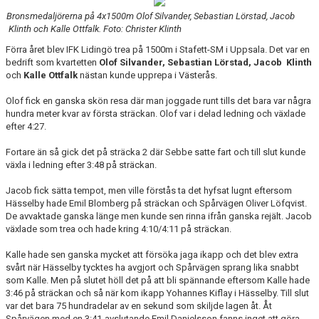
Bronsmedaljörerna på 4x1500m Olof Silvander, Sebastian Lörstad, Jacob
Klinth och Kalle Ottfalk. Foto: Christer Klinth
Förra året blev IFK Lidingö trea på 1500m i Stafett-SM i Uppsala. Det var en
bedrift som kvartetten
Olof Silvander, Sebastian Lörstad, Jacob Klinth
och
Kalle Ottfalk
nästan kunde upprepa i Västerås.
Olof fick en ganska skön resa där man joggade runt tills det bara var några
hundra meter kvar av första sträckan. Olof var i delad ledning och växlade
efter 4:27.
Fortare än så gick det på sträcka 2 där Sebbe satte fart och till slut kunde
växla i ledning efter 3:48 på sträckan.
Jacob fick sätta tempot, men ville förstås ta det hyfsat lugnt eftersom
Hässelby hade Emil Blomberg på sträckan och Spårvägen Oliver Löfqvist.
De avvaktade ganska länge men kunde sen rinna ifrån ganska rejält. Jacob
växlade som trea och hade kring 4:10/4:11 på sträckan.
Kalle hade sen ganska mycket att försöka jaga ikapp och det blev extra
svårt när Hässelby tycktes ha avgjort och Spårvägen sprang lika snabbt
som Kalle. Men på slutet höll det på att bli spännande eftersom Kalle hade
3:46 på sträckan och så när kom ikapp Yohannes Kiflay i Hässelby. Till slut
var det bara 75 hundradelar av en sekund som skiljde lagen åt. Åt
Spårvägen med en 3:41-avslutande Emil Danielsson fanns inget att göra.