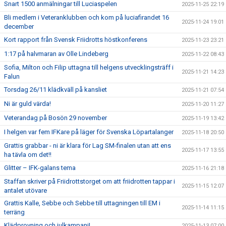
Snart 1500 anmälningar till Luciaspelen
2025-11-25 22:19
Bli medlem i Veteranklubben och kom på luciafirandet 16
2025-11-24 19:01
december
Kort rapport från Svensk Friidrotts höstkonferens
2025-11-23 23:21
1:17 på halvmaran av Olle Lindeberg
2025-11-22 08:43
Sofia, Milton och Filip uttagna till helgens utvecklingsträff i
2025-11-21 14:23
Falun
Torsdag 26/11 klädkväll på kansliet
2025-11-21 07:54
Ni är guld värda!
2025-11-20 11:27
Veterandag på Bosön 29 november
2025-11-19 13:42
I helgen var fem IFKare på läger för Svenska Löpartalanger
2025-11-18 20:50
Grattis grabbar - ni är klara för Lag SM-finalen utan att ens
2025-11-17 13:55
ha tävla om det!!
Glitter – IFK-galans tema
2025-11-16 21:18
Staffan skriver på Friidrottstorget om att friidrotten tappar i
2025-11-15 12:07
antalet utövare
Grattis Kalle, Sebbe och Sebbe till uttagningen till EM i
2025-11-14 11:15
terräng
Klädprovning och julkampanj!
2025-11-13 07:00