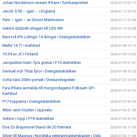
Johan Nordenson ensam IFKare i Tumbasprinten
2026-07-13 07:17
Jacob 3:50 – igen – i England
2026-07-12 07:59
Pers – igen – av Simon Martinsson
2026-07-11 07:48
Sebbe dubbelt uttagen till U20 VM
2026-07-10 20:08
Bara två IFK Lidingö-14-åringar i Sverigestatistiken
2026-07-10 07:14
Malte 14.71 i Karlstad
2026-07-09 13:19
10.34 av JC i Finland
2026-07-09 13:03
Jacqueline med i fyra grenar i F15-statistiken
2026-07-09 07:07
Samuel och Tilda fyror i Sverigestatistiken
2026-07-08 07:23
Sofia nära 200m-perset i Öresundsspelen
2026-07-07 23:39
Fyra IFKare anmälda till morgondagens Folksam GP i
2026-07-07 07:55
Karlstad
P17-topparna i Sverigestatistiken
2026-07-07 07:49
Albin vann höjden i Uppsala
2026-07-06 21:28
Sebbe i topp i P19-statistiken
2026-07-06 07:43
Elva 22-årsjuniorer bland de 20 främsta
2026-07-05 17:30
Silver till Magnus i Nordiska veteranmästerskapen i Oslo
2026-07-05 11:48