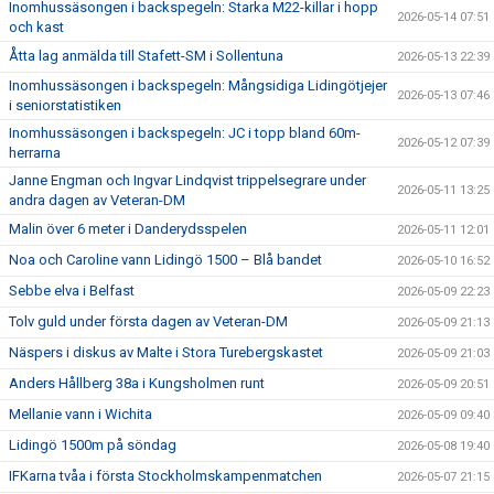
Inomhussäsongen i backspegeln: Starka M22-killar i hopp
2026-05-14 07:51
och kast
Åtta lag anmälda till Stafett-SM i Sollentuna
2026-05-13 22:39
Inomhussäsongen i backspegeln: Mångsidiga Lidingötjejer
2026-05-13 07:46
i seniorstatistiken
Inomhussäsongen i backspegeln: JC i topp bland 60m-
2026-05-12 07:39
herrarna
Janne Engman och Ingvar Lindqvist trippelsegrare under
2026-05-11 13:25
andra dagen av Veteran-DM
Malin över 6 meter i Danderydsspelen
2026-05-11 12:01
Noa och Caroline vann Lidingö 1500 – Blå bandet
2026-05-10 16:52
Sebbe elva i Belfast
2026-05-09 22:23
Tolv guld under första dagen av Veteran-DM
2026-05-09 21:13
Näspers i diskus av Malte i Stora Turebergskastet
2026-05-09 21:03
Anders Hållberg 38a i Kungsholmen runt
2026-05-09 20:51
Mellanie vann i Wichita
2026-05-09 09:40
Lidingö 1500m på söndag
2026-05-08 19:40
IFKarna tvåa i första Stockholmskampenmatchen
2026-05-07 21:15