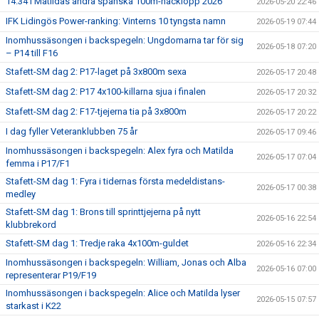
14.34 i Matildas andra spanska 100m-häcklopp 2026
2026-05-20 22:46
IFK Lidingös Power-ranking: Vinterns 10 tyngsta namn
2026-05-19 07:44
Inomhussäsongen i backspegeln: Ungdomarna tar för sig
2026-05-18 07:20
– P14 till F16
Stafett-SM dag 2: P17-laget på 3x800m sexa
2026-05-17 20:48
Stafett-SM dag 2: P17 4x100-killarna sjua i finalen
2026-05-17 20:32
Stafett-SM dag 2: F17-tjejerna tia på 3x800m
2026-05-17 20:22
I dag fyller Veteranklubben 75 år
2026-05-17 09:46
Inomhussäsongen i backspegeln: Alex fyra och Matilda
2026-05-17 07:04
femma i P17/F1
Stafett-SM dag 1: Fyra i tidernas första medeldistans-
2026-05-17 00:38
medley
Stafett-SM dag 1: Brons till sprinttjejerna på nytt
2026-05-16 22:54
klubbrekord
Stafett-SM dag 1: Tredje raka 4x100m-guldet
2026-05-16 22:34
Inomhussäsongen i backspegeln: William, Jonas och Alba
2026-05-16 07:00
representerar P19/F19
Inomhussäsongen i backspegeln: Alice och Matilda lyser
2026-05-15 07:57
starkast i K22