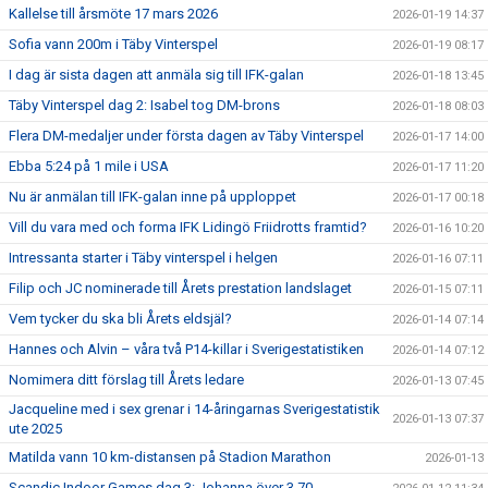
Kallelse till årsmöte 17 mars 2026
2026-01-19 14:37
Sofia vann 200m i Täby Vinterspel
2026-01-19 08:17
I dag är sista dagen att anmäla sig till IFK-galan
2026-01-18 13:45
Täby Vinterspel dag 2: Isabel tog DM-brons
2026-01-18 08:03
Flera DM-medaljer under första dagen av Täby Vinterspel
2026-01-17 14:00
Ebba 5:24 på 1 mile i USA
2026-01-17 11:20
Nu är anmälan till IFK-galan inne på upploppet
2026-01-17 00:18
Vill du vara med och forma IFK Lidingö Friidrotts framtid?
2026-01-16 10:20
Intressanta starter i Täby vinterspel i helgen
2026-01-16 07:11
Filip och JC nominerade till Årets prestation landslaget
2026-01-15 07:11
Vem tycker du ska bli Årets eldsjäl?
2026-01-14 07:14
Hannes och Alvin – våra två P14-killar i Sverigestatistiken
2026-01-14 07:12
Nomimera ditt förslag till Årets ledare
2026-01-13 07:45
Jacqueline med i sex grenar i 14-åringarnas Sverigestatistik
2026-01-13 07:37
ute 2025
Matilda vann 10 km-distansen på Stadion Marathon
2026-01-13
Scandic Indoor Games dag 3: Johanna över 3.70