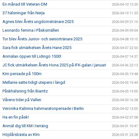
En månad till Veteran-DM
2026-04-10 15:20
37 hälsningar från Nerja
2026-04-10 11:23
Agnes blev Årets ungdomstränare 2025
2026-04-09 21:10
Leonardo femma i Påsksmällen
2026-04-09 09:04
Tor blev Årets Junior- och seniortränare 2025
2026-04-08 10:15
Sara fick utmärkelsen Årets Hane 2025
2026-04-07 22:50
Anmälan öppen till Lidingö 1500!
2026-04-07 14:37
JC fick utmärkelsen Årets Hona 2025 på IFK-galan i januari
2026-04-06 22:13
Kim persade på 100m
2026-04-05 19:48
Mellanie satte tidigt utepers i längd
2026-04-05 19:44
Påskhälsning från Biarritz
2026-04-05 19:00
Vårens tider på Vallen
2026-04-03 16:58
Veronika Kalinina halvmaratonpersade i Berlin
2026-04-02 13:05
Ha en fin påsk!
2026-04-02 07:08
Anmäl dig till KM i terräng
2026-04-01 10:47
Höjdårsbästa av KIm
2026-03-31 23:28