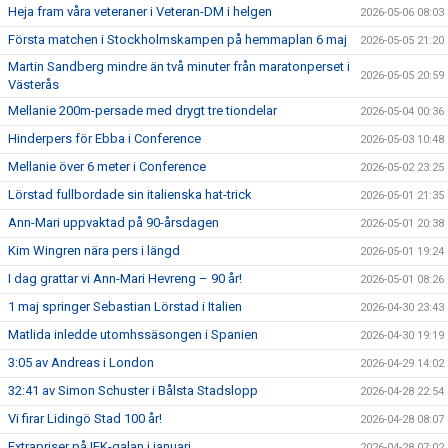
Heja fram våra veteraner i Veteran-DM i helgen
2026-05-06 08:03
Första matchen i Stockholmskampen på hemmaplan 6 maj
2026-05-05 21:20
Martin Sandberg mindre än två minuter från maratonperset i
2026-05-05 20:59
Västerås
Mellanie 200m-persade med drygt tre tiondelar
2026-05-04 00:36
Hinderpers för Ebba i Conference
2026-05-03 10:48
Mellanie över 6 meter i Conference
2026-05-02 23:25
Lörstad fullbordade sin italienska hat-trick
2026-05-01 21:35
Ann-Mari uppvaktad på 90-årsdagen
2026-05-01 20:38
Kim Wingren nära pers i längd
2026-05-01 19:24
I dag grattar vi Ann-Mari Hevreng – 90 år!
2026-05-01 08:26
1 maj springer Sebastian Lörstad i Italien
2026-04-30 23:43
Matlida inledde utomhssäsongen i Spanien
2026-04-30 19:19
3:05 av Andreas i London
2026-04-29 14:02
32:41 av Simon Schuster i Bålsta Stadslopp
2026-04-28 22:54
Vi firar Lidingö Stad 100 år!
2026-04-28 08:07
Extrapriser på IFK-galan i januari
2026-04-28 07:02