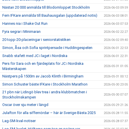
Nästan 20 000 anmälda till Blodomloppet Stockholm
2026-06-03 09:59
Fem IFKare anmälda till Bauhausgalan (uppdaterad notis)
2026-06-03 08:01
Hannes nia i Shake Out Run
2026-06-03 07:53
Fyra segrar i Minimaran
2026-06-02 22:27
20 topp-20-placeringar i seniorstatistiken
2026-06-02 09:40
Simon, Åsa och Sofia sprintpersade i Huddingespelen
2026-06-01 22:53
Snabb stafett med JC i laget i Nordiska
2026-06-01 22:31
Pers för Sara och en fjärdeplats för JC i Nordiska
2026-05-31 01:05
Mästerskapen
Nästpers på 1500m av Jacob Klinth i Birmingham
2026-05-31 00:12
Simon Schuster bäste IFKare i Stockholm Marathon
2026-05-30 23:05
21 pbn när Lidingö blev trea i andra klubbmatchen i
2026-05-30 07:07
Stockholmskampen
Oscar över sju meter i längd
2026-05-29 21:26
Julafton för alla siffernördar – här är Sverige-Bästa 2025
2026-05-28 11:55
Lag-SM-kval-notiser
2026-05-28 07:37
Lag-SM-kvalet: Hjältarna som tog en poäng var