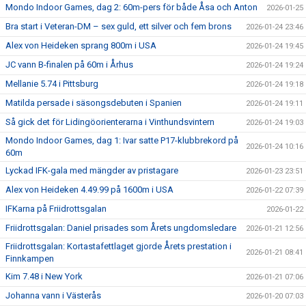
Mondo Indoor Games, dag 2: 60m-pers för både Åsa och Anton
2026-01-25
Bra start i Veteran-DM – sex guld, ett silver och fem brons
2026-01-24 23:46
Alex von Heideken sprang 800m i USA
2026-01-24 19:45
JC vann B-finalen på 60m i Århus
2026-01-24 19:24
Mellanie 5.74 i Pittsburg
2026-01-24 19:18
Matilda persade i säsongsdebuten i Spanien
2026-01-24 19:11
Så gick det för Lidingöorienterarna i Vinthundsvintern
2026-01-24 19:03
Mondo Indoor Games, dag 1: Ivar satte P17-klubbrekord på
2026-01-24 10:16
60m
Lyckad IFK-gala med mängder av pristagare
2026-01-23 23:51
Alex von Heideken 4.49.99 på 1600m i USA
2026-01-22 07:39
IFKarna på Friidrottsgalan
2026-01-22
Friidrottsgalan: Daniel prisades som Årets ungdomsledare
2026-01-21 12:56
Friidrottsgalan: Kortastafettlaget gjorde Årets prestation i
2026-01-21 08:41
Finnkampen
Kim 7.48 i New York
2026-01-21 07:06
Johanna vann i Västerås
2026-01-20 07:03