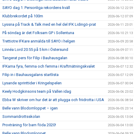
SAYO dag 1: Personliga rekordens kväll
2026-06-12 22:59
Klubbrekordet på 100m
2026-06-12 07:09
Lyssna på Track & Talk med en hel del IFK Lidingö-prat
2026-06-11 23:01
På söndag är det Folksam GP i Sollentuna
2026-06-10 21:13
Trettiotre IFKare anmälda till SAYO i helgen
2026-06-09 20:58
Linnéa Lord 20:55 på 5 km i Östersund
2026-06-09 07:11
Tangerat pers för Filip i Bauhausgalan
2026-06-08 00:10
IFKarna fyra, femma och femma i Kraftmätningskvalet
2026-06-07 12:32
Filip in i Bauhausgalans startlista
2026-06-07 12:09
Lysande sprinttider i Kringelspelen
2026-06-07 00:04
Keely Hodgkinsons team på Vallen idag
2026-06-06 23:02
Ebba W skriver om hur det är att plugga och friidrotta i USA
2026-06-06 08:54
Belle vann Blodomloppet – igen
2026-06-05 23:14
Sommaridrottsskolan
2026-06-05 13:04
Provträning för barn föda 2020!
2026-06-04 13:00
Belle vann Blodomloppet
2026-06-04 09:33