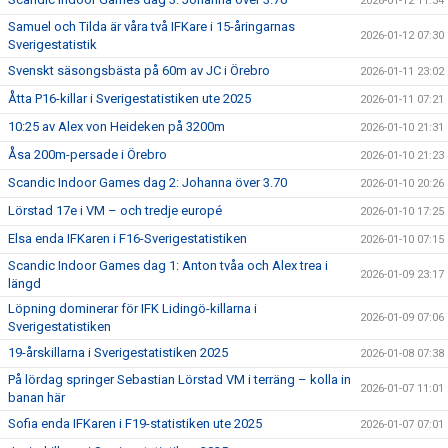
2026-01-12 11:34
Samuel och Tilda är våra två IFKare i 15-åringarnas
2026-01-12 07:30
Sverigestatistik
Svenskt säsongsbästa på 60m av JC i Örebro
2026-01-11 23:02
Åtta P16-killar i Sverigestatistiken ute 2025
2026-01-11 07:21
10:25 av Alex von Heideken på 3200m
2026-01-10 21:31
Åsa 200m-persade i Örebro
2026-01-10 21:23
Scandic Indoor Games dag 2: Johanna över 3.70
2026-01-10 20:26
Lörstad 17e i VM – och tredje europé
2026-01-10 17:25
Elsa enda IFKaren i F16-Sverigestatistiken
2026-01-10 07:15
Scandic Indoor Games dag 1: Anton tvåa och Alex trea i
2026-01-09 23:17
längd
Löpning dominerar för IFK Lidingö-killarna i
2026-01-09 07:06
Sverigestatistiken
19-årskillarna i Sverigestatistiken 2025
2026-01-08 07:38
På lördag springer Sebastian Lörstad VM i terräng – kolla in
2026-01-07 11:01
banan här
Sofia enda IFKaren i F19-statistiken ute 2025
2026-01-07 07:01