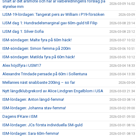
Snart är det årsmöte och här är valberedningens förslag på
2026-03-09 16:02
styrelse mm
IJSM-19-lördagen: Tangerat pers av William i P19-försöken
2026-03-09
IJSM dag 1: Hundradelsmarginal gav 60m-guld till Filip
2026-03-08 23:14
IJSM dag 1: Silver-Sofia
2026-03-08 23:12
ISM-söndagen: Malte fyra på 60m häck!
2026-03-07 10:52
ISM-söndagen: Simon femma på 200m
2026-03-06 10:51
ISM-söndagen: Matilda fyra på 60m häck!
2026-03-05 10:12
Alex höjdfyra i USM17
2026-03-04 18:33
Alexandre Trindade persade på 60m i Sollentuna
2026-03-04 13:30
Mellanies näst snabbaste 200ing – so far
2026-03-04
Nytt längdklubgrekord av Alice Lindgren Engelblom i USA
2026-03-03 21:34
ISM-lördagen: Anton längd-femma!
2026-03-03 08:14
ISM-lördagen: Johanna stav-femma!
2026-03-02 09:00
Dagens IFKare i ISM
2026-03-01 09:50
ISM-lördagen: JCs första individuella SM-guld
2026-03-01 08:16
ISM-lördagen: Sara 60m-femma!
2026-03-01 08:13