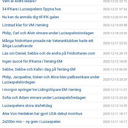
Vem är Årets ledare?
2025-12-22 22:15
34 IFKare i Luciaspelens Öppna hus
2025-12-21 07:54
Nu kan du anmäla dig till IFK-galan
2025-12-20 07:49
Lörstad klar för VM i terräng
2025-12-19 09:48
Philip, Carl och Alvin vinnare under Luciaspelssöndagen
2025-12-18 23:50
Många friidrottare prisade när Veteranklubben hade sitt
2025-12-17 22:55
årliga Luciafirande
Läs om Daniel, Sebbe och de andra på Friidrottaren.com
2025-12-16 20:19
Ingen succé för IFKarna i Terräng-EM
2025-12-15 18:05
Sebbe, Sebbe och Kalle i dag på Terräng-EM
2025-12-14 06:04
Philip, Jacqueline, Sixten och Alice blev pallbesökare under
2025-12-13 20:29
Luciaspelslördagen
I morgon springer tre Lidingölöpare EM i terräng
2025-12-13 11:57
Sofia och Adam vinnare under Luciaspelsfredagen
2025-12-12 23:03
Luciaspelens stora stafettdag
2025-12-12 10:29
Alex Von Heideken har gjort USA-debut inomhus
2025-12-11 18:17
2x200m mix – ny gren i Luciaspelen
2025-12-11 10:17