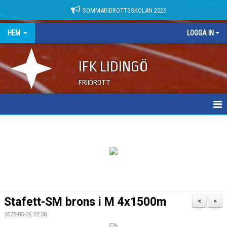
SOMMARIDROTTSSKOLAN 2026
HEM
LOGGA IN
IFK LIDINGÖ
FRIIDROTT
NYHETER
DOKUMENT
Stafett-SM brons i M 4x1500m
<
>
2025-05-26 22:38