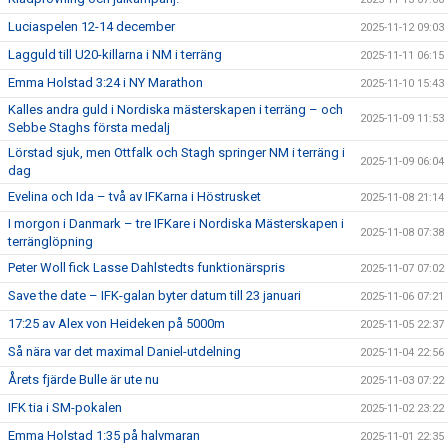
Luciaspelen 12-14 december
2025-11-12 09:03
Lagguld till U20-killarna i NM i terräng
2025-11-11 06:15
Emma Holstad 3:24 i NY Marathon
2025-11-10 15:43
Kalles andra guld i Nordiska mästerskapen i terräng – och
2025-11-09 11:53
Sebbe Staghs första medalj
Lörstad sjuk, men Ottfalk och Stagh springer NM i terräng i
2025-11-09 06:04
dag
Evelina och Ida – två av IFKarna i Höstrusket
2025-11-08 21:14
I morgon i Danmark – tre IFKare i Nordiska Mästerskapen i
2025-11-08 07:38
terränglöpning
Peter Woll fick Lasse Dahlstedts funktionärspris
2025-11-07 07:02
Save the date – IFK-galan byter datum till 23 januari
2025-11-06 07:21
17:25 av Alex von Heideken på 5000m
2025-11-05 22:37
Så nära var det maximal Daniel-utdelning
2025-11-04 22:56
Årets fjärde Bulle är ute nu
2025-11-03 07:22
IFK tia i SM-pokalen
2025-11-02 23:22
Emma Holstad 1:35 på halvmaran
2025-11-01 22:35