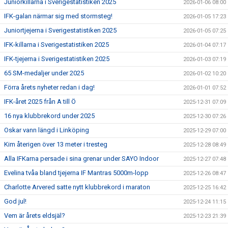
Juniorkillarna i Sverigestatistiken 2025
2026-01-06 08:00
IFK-galan närmar sig med stormsteg!
2026-01-05 17:23
Juniortjejerna i Sverigestatistiken 2025
2026-01-05 07:25
IFK-killarna i Sverigestatistiken 2025
2026-01-04 07:17
IFK-tjejerna i Sverigestatistiken 2025
2026-01-03 07:19
65 SM-medaljer under 2025
2026-01-02 10:20
Förra årets nyheter redan i dag!
2026-01-01 07:52
IFK-året 2025 från A till Ö
2025-12-31 07:09
16 nya klubbrekord under 2025
2025-12-30 07:26
Oskar vann längd i Linköping
2025-12-29 07:00
Kim återigen över 13 meter i tresteg
2025-12-28 08:49
Alla IFKarna persade i sina grenar under SAYO Indoor
2025-12-27 07:48
Evelina tvåa bland tjejerna IF Mantras 5000m-lopp
2025-12-26 08:47
Charlotte Arvered satte nytt klubbrekord i maraton
2025-12-25 16:42
God jul!
2025-12-24 11:15
Vem är årets eldsjäl?
2025-12-23 21:39