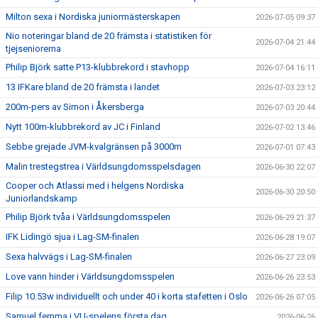
Milton sexa i Nordiska juniormästerskapen
2026-07-05 09:37
Nio noteringar bland de 20 främsta i statistiken för
2026-07-04 21:44
tjejseniorerna
Philip Björk satte P13-klubbrekord i stavhopp
2026-07-04 16:11
13 IFKare bland de 20 främsta i landet
2026-07-03 23:12
200m-pers av Simon i Åkersberga
2026-07-03 20:44
Nytt 100m-klubbrekord av JC i Finland
2026-07-02 13:46
Sebbe grejade JVM-kvalgränsen på 3000m
2026-07-01 07:43
Malin trestegstrea i Världsungdomsspelsdagen
2026-06-30 22:07
Cooper och Atlassi med i helgens Nordiska
2026-06-30 20:50
Juniorlandskamp
Philip Björk tvåa i Världsungdomsspelen
2026-06-29 21:37
IFK Lidingö sjua i Lag-SM-finalen
2026-06-28 19:07
Sexa halvvägs i Lag-SM-finalen
2026-06-27 23:09
Love vann hinder i Världsungdomsspelen
2026-06-26 23:53
Filip 10.53w individuellt och under 40 i korta stafetten i Oslo
2026-06-26 07:05
Samuel femma i VU-spelens första dag
2026-06-26