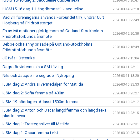
IUSM 15/16 dag 2: Jacqueline dubbel sexa
2026-03-15 20:47
IUSM15-16 dag 1: Längdbrons till Jacqueline
2026-03-14 23:18
Vad vill föreningarna använda Förbundet till?, undrar Curt
2026-03-13 22:49
Högberg på Friidrottstorget
En av två motioner gick igenom på Gotland-Stockholms
2026-03-12 20:38
Friidrottsförbunds årsmöte
Sebbe och Fanny prisade på Gotland-Stockholms
2026-03-12 18:49
Friidrottsförbunds årsmöte
JC tvåa i Österrike
2026-03-12 15:04
Dags för vinterns sista SM-tävling
2026-03-11 23:11
Nils och Jacqueline segrade i Nyköping
2026-03-11 13:20
IJSM dag 2: Andra silvermedaljen för Matilda
2026-03-10 23:33
IJSM dag 2: Sofia femma på 400m
2026-03-10 23:27
IJSM-19-söndagen: Atlassi 1500m-femma
2026-03-10 23:17
IJSM dag 2: Anton och Oscar längdfemma och längdsexa
2026-03-10 23:15
plus kulsexa
IJSM dag 1: Trestegssilver till Matilda
2026-03-09 23:31
IJSM dag 1: Oscar femma i vikt
2026-03-09 23:15