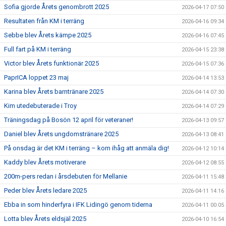
Sofia gjorde Årets genombrott 2025
2026-04-17 07:50
Resultaten från KM i terräng
2026-04-16 09:34
Sebbe blev Årets kämpe 2025
2026-04-16 07:45
Full fart på KM i terräng
2026-04-15 23:38
Victor blev Årets funktionär 2025
2026-04-15 07:36
PaprICA loppet 23 maj
2026-04-14 13:53
Karina blev Årets barntränare 2025
2026-04-14 07:30
Kim utedebuterade i Troy
2026-04-14 07:29
Träningsdag på Bosön 12 april för veteraner!
2026-04-13 09:57
Daniel blev Årets ungdomstränare 2025
2026-04-13 08:41
På onsdag är det KM i terräng – kom ihåg att anmäla dig!
2026-04-12 10:14
Kaddy blev Årets motiverare
2026-04-12 08:55
200m-pers redan i årsdebuten för Mellanie
2026-04-11 15:48
Peder blev Årets ledare 2025
2026-04-11 14:16
Ebba in som hinderfyra i IFK Lidingö genom tiderna
2026-04-11 00:05
Lotta blev Årets eldsjäl 2025
2026-04-10 16:54