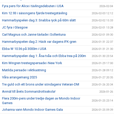
Fyra pers för Alice i tävlingsdebuten i USA
2026-02-04
Kim 12.93 i säsongens fjärde trestegstävling
2026-02-03 12:12
Hammarbyspelen dag 3: Snabba ryck på 60m slätt
2026-02-02 15:33
JC fyra i Glasgow
2026-02-01 13:28
Carl Magnus och Janne tävlade i Sollentuna
2026-02-01 09:30
Hammarbyspelen dag 2: Häck var dagens IFK-gren
2026-01-31 22:37
Ebba W 10:36 på 3000m i USA
2026-01-31 21:30
Hammarbyspelen dag 1: Åsa tvåa och Ebba trea på 200m
2026-01-30 23:54
Kim Wingren trestegspersade i New York
2026-01-29 17:00
Matilda persade i viktkastning
2026-01-28 09:12
Våra arrangemang 2025
2026-01-27 20:35
Tre guld och ett brons under söndagens Veteran-DM
2026-01-26 20:34
Anmäl till årets Sommaridrottsskola!
2026-01-26
Flera 200m-pers under tredje dagen av Mondo Indoor
2026-01-25 23:14
Games
Johanna vann Mondo Indoor Games Gala
2026-01-25 09:39