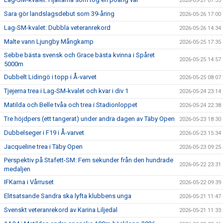
2026-05-27 07:35
Sara gör landslagsdebut som 39-åring
2026-05-26 17:00
Lag-SM-kvalet: Dubbla veteranrekord
2026-05-26 14:34
Malte vann Ljungby Mångkamp
2026-05-25 17:35
Sebbe bästa svensk och Grace bästa kvinna i Spåret
2026-05-25 14:57
5000m
Dubbelt Lidingö i topp i Å-varvet
2026-05-25 08:07
Tjejerna trea i Lag-SM-kvalet och kvar i div 1
2026-05-24 23:14
Matilda och Belle tvåa och trea i Stadionloppet
2026-05-24 22:38
Tre höjdpers (ett tangerat) under andra dagen av Täby Open
2026-05-23 18:30
Dubbelseger i F19 i Å-varvet
2026-05-23 15:34
Jacqueline trea i Täby Open
2026-05-23 09:25
Perspektiv på Stafett-SM: Fem sekunder från den hundrade
2026-05-22 23:31
medaljen
IFKarna i Vårruset
2026-05-22 09:39
Elitsatsande Sandra ska lyfta klubbens unga
2026-05-21 11:47
Svenskt veteranrekord av Karina Liljedal
2026-05-21 11:33