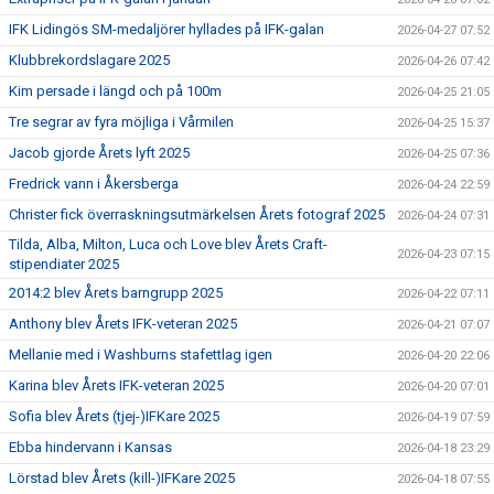
IFK Lidingös SM-medaljörer hyllades på IFK-galan
2026-04-27 07:52
Klubbrekordslagare 2025
2026-04-26 07:42
Kim persade i längd och på 100m
2026-04-25 21:05
Tre segrar av fyra möjliga i Vårmilen
2026-04-25 15:37
Jacob gjorde Årets lyft 2025
2026-04-25 07:36
Fredrick vann i Åkersberga
2026-04-24 22:59
Christer fick överraskningsutmärkelsen Årets fotograf 2025
2026-04-24 07:31
Tilda, Alba, Milton, Luca och Love blev Årets Craft-
2026-04-23 07:15
stipendiater 2025
2014:2 blev Årets barngrupp 2025
2026-04-22 07:11
Anthony blev Årets IFK-veteran 2025
2026-04-21 07:07
Mellanie med i Washburns stafettlag igen
2026-04-20 22:06
Karina blev Årets IFK-veteran 2025
2026-04-20 07:01
Sofia blev Årets (tjej-)IFKare 2025
2026-04-19 07:59
Ebba hindervann i Kansas
2026-04-18 23:29
Lörstad blev Årets (kill-)IFKare 2025
2026-04-18 07:55