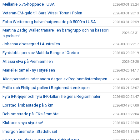
Mellanie 5.75-hoppade i USA
2026-03-31 23:24
Veteran-EM-guld till Sara Wiss i Torun i Polen
2026-03-31 23:13
Ebba Wetterberg halvminutpersade på 5000m i USA
2026-03-31 22:59
Martina Zadig Waller, tränare i en barngrupp och nu kassör i
2026-03-31
styrelsen!
Johanna obesegrad i Australien
2026-03-30 22:17
Fyrdubbla pers av Matilda Rangne i Örebro
2026-03-29 22:19
Atlassi elva på Premiärmilen
2026-03-28
Marielle Ramel - ny i styrelsen
2026-03-25 14:17
Alice persade under andra dagen av Regionmästerskapen
2026-03-22 22:40
Philip och Philip på pallen i Regionmästerskapen
2026-03-21 23:07
Fyra IFK-tjejer och fyra IFK-killar i helgens Regionfinaler
2026-03-20 21:47
Lörstad årsbästade på 5 km
2026-03-19 07:00
Beblomstrade på IFKs årsmöte
2026-03-18 22:04
Klubbens nya styrelse!
2026-03-17 22:50
Imorgon årsmöte i Stadshuset
2026-03-16 11:59