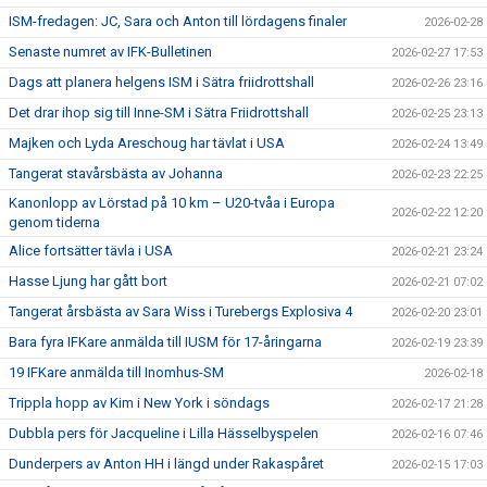
ISM-fredagen: JC, Sara och Anton till lördagens finaler
2026-02-28
Senaste numret av IFK-Bulletinen
2026-02-27 17:53
Dags att planera helgens ISM i Sätra friidrottshall
2026-02-26 23:16
Det drar ihop sig till Inne-SM i Sätra Friidrottshall
2026-02-25 23:13
Majken och Lyda Areschoug har tävlat i USA
2026-02-24 13:49
Tangerat stavårsbästa av Johanna
2026-02-23 22:25
Kanonlopp av Lörstad på 10 km – U20-tvåa i Europa
2026-02-22 12:20
genom tiderna
Alice fortsätter tävla i USA
2026-02-21 23:24
Hasse Ljung har gått bort
2026-02-21 07:02
Tangerat årsbästa av Sara Wiss i Turebergs Explosiva 4
2026-02-20 23:01
Bara fyra IFKare anmälda till IUSM för 17-åringarna
2026-02-19 23:39
19 IFKare anmälda till Inomhus-SM
2026-02-18
Trippla hopp av Kim i New York i söndags
2026-02-17 21:28
Dubbla pers för Jacqueline i Lilla Hässelbyspelen
2026-02-16 07:46
Dunderpers av Anton HH i längd under Rakaspåret
2026-02-15 17:03