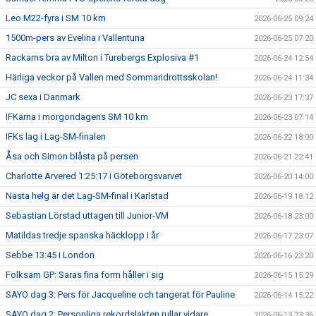
Leo M22-fyra i SM 10 km
2026-06-25 09:24
1500m-pers av Evelina i Vallentuna
2026-06-25 07:20
Rackarns bra av Milton i Turebergs Explosiva #1
2026-06-24 12:54
Härliga veckor på Vallen med Sommaridrottsskolan!
2026-06-24 11:34
JC sexa i Danmark
2026-06-23 17:37
IFKarna i morgondagens SM 10 km
2026-06-23 07:14
IFKs lag i Lag-SM-finalen
2026-06-22 18:00
Åsa och Simon blåsta på persen
2026-06-21 22:41
Charlotte Arvered 1:25:17 i Göteborgsvarvet
2026-06-20 14:00
Nästa helg är det Lag-SM-final i Karlstad
2026-06-19 18:12
Sebastian Lörstad uttagen till Junior-VM
2026-06-18 23:00
Matildas tredje spanska häcklopp i år
2026-06-17 23:07
Sebbe 13:45 i London
2026-06-16 23:20
Folksam GP: Saras fina form håller i sig
2026-06-15 15:29
SAYO dag 3: Pers för Jacqueline och tangerat för Pauline
2026-06-14 15:22
SAYO dag 2: Personliga rekordslakten rullar vidare
2026-06-13 23:36