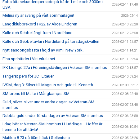
Ebba åttasekunderspersade på både 1 mile och 3000m i
2026-02-14 17:40
USA
Melina ny ansvarig på vårt sommarläger!
2026-02-14
Längdklubbrekord i K22 av Alice Lindgren
2026-02-13 23:20
Kalle och Sebbe långt fram i Nordirland
2026-02-12 23:58
Kalle och Sebbe tävlar i Nordirland på torsdagskvällen
2026-02-11 21:57
Nytt säsoongsbästa i höjd av Kim i New York.
2026-02-11 14:21
Fina sprinttider i Vinterkalaset
2026-02-11 09:54
IFK Lidingö 27a i Föreningstävlingen i Veteran-SM inomhus
2026-02-10 13:57
Tangerat pers för JC i Litauen
2026-02-10 09:24
IVSM, dag 3: Silver till Magnus och guld till Kenneth
2026-02-09 09:17
SM-brons till Malte i Mångkamps-ISM
2026-02-08 22:40
Guld, silver, silver under andra dagen av Veteran-SM
2026-02-07 23:48
inomhus
Dubbla guld under första dagen av Veteran-SM inomhus
2026-02-06 23:50
I dag börjar Veteran-SM inomhus i Huddinge – Hoffer är
2026-02-06 10:54
hemma för att tävla!
Matilda 8.73 på 60m häck i Sollentuna
2026-02-05 23:26