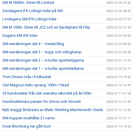
SM M 5000m: Silver till Lörstad
2026-07-26 22:26
Söndagens IFK Lidingö-tider på SM
2026-07-26 08:39
Lördagens SM-IFK Lidingö-tider
2026-07-25 07:02
SM M 100m: Silver till JCZ och en fjärdeplats till Filip
2026-07-25 01:34
Dagens SM-IFK-tider
2026-07-24 09:40
SM-nerräkningen del 4 – medel/lång
2026-07-23 08:35
SM-nerräkningen del 3 – hopp och mångkamp
2026-07-22 08:38
SM-nerräkningen del 2 – vi kollar sprintertjejerna
2026-07-21 12:54
SM-nerräkningen del 1 – vi kollar sprinterkillarna
2026-07-20 20:15
Tove Olsson tvåa i Fridkastet
2026-07-19 18:35
Carl-Magnus Helin sprang 100m i Ystad
2026-07-18 14:49
33 hundradelar från det svenska rekordet på 4x100m
2026-07-17 07:58
Hundradelsnära persen för Simon och Vincent
2026-07-16 07:56
Nytt snyggt årtsbästa av Malin Otterling Marmbrandt i Gävle
2026-07-15 16:45
SM-truppen innehåller 21 namn
2026-07-15 07:11
Orvar Blomberg har gått bort
2026-07-14 18:20