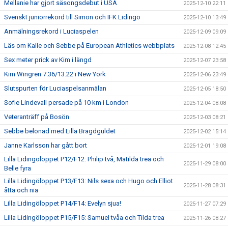
Mellanie har gjort säsongsdebut i USA
2025-12-10 22:11
Svenskt juniorrekord till Simon och IFK Lidingö
2025-12-10 13:49
Anmälningsrekord i Luciaspelen
2025-12-09 09:09
Läs om Kalle och Sebbe på European Athletics webbplats
2025-12-08 12:45
Sex meter prick av Kim i längd
2025-12-07 23:58
Kim Wingren 7.36/13.22 i New York
2025-12-06 23:49
Slutspurten för Luciaspelsanmälan
2025-12-05 18:50
Sofie Lindevall persade på 10 km i London
2025-12-04 08:08
Veteranträff på Bosön
2025-12-03 08:21
Sebbe belönad med Lilla Bragdguldet
2025-12-02 15:14
Janne Karlsson har gått bort
2025-12-01 19:08
Lilla Lidingöloppet P12/F12: Philip två, Matilda trea och
2025-11-29 08:00
Belle fyra
Lilla Lidingöloppet P13/F13: Nils sexa och Hugo och Elliot
2025-11-28 08:31
åtta och nia
Lilla Lidingöloppet P14/F14: Evelyn sjua!
2025-11-27 07:29
Lilla Lidingöloppet P15/F15: Samuel tvåa och Tilda trea
2025-11-26 08:27