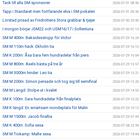
Tack till alla SM-sponsorer
2026-07-31 08:36
Tapp i Standaret men fortfarande elva i SM-pokalen
2026-07-31 00:36
Lörstad prisad av Friidrottens Stora grabbar & tjejer
2026-07-30 23:40
I morgon börjar JSM22 och USM16/17 i Sollentuna
2026-07-30 01:13
SM M 400m: Baksidesstopp för Victor
2026-07-29 16:24
SM M 110m häck: Ekholm tia
2026-07-29 16:15
SM K 200m: Åsa bara fem hundradelar från pers
2026-07-29 16:04
SM M 800m: Axels bästa på tre år
2026-07-29 15:57
SM M 3000m hinder: Leo tia
2026-07-29 15:21
SM M 200m: Simon persade och tog sig till semifinal
2026-07-29 15:20
SM M Längd: Stolpe ut i kvalet
2026-07-29 14:55
SM K 100m: Sara hundradelar från finalplats
2026-07-29 10:22
SM K längd: En smärtsam niondeplats för Malin
2026-07-29 10:12
SM M 1500m: Jacob finaltia
2026-07-29 07:49
SM K 400m: Sofia sexa
2026-07-28 22:34
SM M Tiokamp: Malte sexa
2026-07-27 19:44