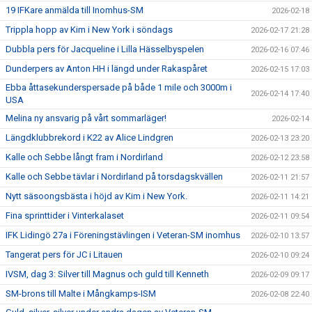
19 IFKare anmälda till Inomhus-SM
2026-02-18
Trippla hopp av Kim i New York i söndags
2026-02-17 21:28
Dubbla pers för Jacqueline i Lilla Hässelbyspelen
2026-02-16 07:46
Dunderpers av Anton HH i längd under Rakaspåret
2026-02-15 17:03
Ebba åttasekunderspersade på både 1 mile och 3000m i
2026-02-14 17:40
USA
Melina ny ansvarig på vårt sommarläger!
2026-02-14
Längdklubbrekord i K22 av Alice Lindgren
2026-02-13 23:20
Kalle och Sebbe långt fram i Nordirland
2026-02-12 23:58
Kalle och Sebbe tävlar i Nordirland på torsdagskvällen
2026-02-11 21:57
Nytt säsoongsbästa i höjd av Kim i New York.
2026-02-11 14:21
Fina sprinttider i Vinterkalaset
2026-02-11 09:54
IFK Lidingö 27a i Föreningstävlingen i Veteran-SM inomhus
2026-02-10 13:57
Tangerat pers för JC i Litauen
2026-02-10 09:24
IVSM, dag 3: Silver till Magnus och guld till Kenneth
2026-02-09 09:17
SM-brons till Malte i Mångkamps-ISM
2026-02-08 22:40