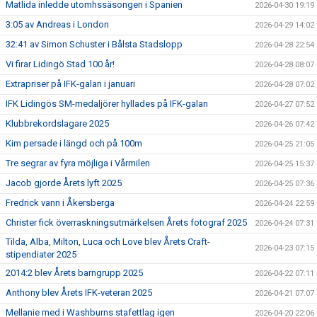
Matlida inledde utomhssäsongen i Spanien
2026-04-30 19:19
3:05 av Andreas i London
2026-04-29 14:02
32:41 av Simon Schuster i Bålsta Stadslopp
2026-04-28 22:54
Vi firar Lidingö Stad 100 år!
2026-04-28 08:07
Extrapriser på IFK-galan i januari
2026-04-28 07:02
IFK Lidingös SM-medaljörer hyllades på IFK-galan
2026-04-27 07:52
Klubbrekordslagare 2025
2026-04-26 07:42
Kim persade i längd och på 100m
2026-04-25 21:05
Tre segrar av fyra möjliga i Vårmilen
2026-04-25 15:37
Jacob gjorde Årets lyft 2025
2026-04-25 07:36
Fredrick vann i Åkersberga
2026-04-24 22:59
Christer fick överraskningsutmärkelsen Årets fotograf 2025
2026-04-24 07:31
Tilda, Alba, Milton, Luca och Love blev Årets Craft-
2026-04-23 07:15
stipendiater 2025
2014:2 blev Årets barngrupp 2025
2026-04-22 07:11
Anthony blev Årets IFK-veteran 2025
2026-04-21 07:07
Mellanie med i Washburns stafettlag igen
2026-04-20 22:06