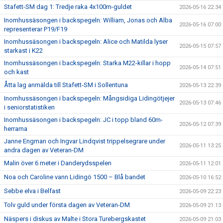
Stafett-SM dag 1: Tredje raka 4x100m-guldet
2026-05-16 22:34
Inomhussäsongen i backspegeln: William, Jonas och Alba
2026-05-16 07:00
representerar P19/F19
Inomhussäsongen i backspegeln: Alice och Matilda lyser
2026-05-15 07:57
starkast i K22
Inomhussäsongen i backspegeln: Starka M22-killar i hopp
2026-05-14 07:51
och kast
Åtta lag anmälda till Stafett-SM i Sollentuna
2026-05-13 22:39
Inomhussäsongen i backspegeln: Mångsidiga Lidingötjejer
2026-05-13 07:46
i seniorstatistiken
Inomhussäsongen i backspegeln: JC i topp bland 60m-
2026-05-12 07:39
herrarna
Janne Engman och Ingvar Lindqvist trippelsegrare under
2026-05-11 13:25
andra dagen av Veteran-DM
Malin över 6 meter i Danderydsspelen
2026-05-11 12:01
Noa och Caroline vann Lidingö 1500 – Blå bandet
2026-05-10 16:52
Sebbe elva i Belfast
2026-05-09 22:23
Tolv guld under första dagen av Veteran-DM
2026-05-09 21:13
Näspers i diskus av Malte i Stora Turebergskastet
2026-05-09 21:03