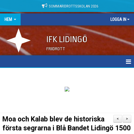
SOMMARIDROTTSSKOLAN 2026
HEM
LOGGA IN
IFK LIDINGÖ
FRIIDROTT
NYHETER
DOKUMENT
Moa och Kalab blev de historiska
<
>
första segrarna i Blå Bandet Lidingö 1500