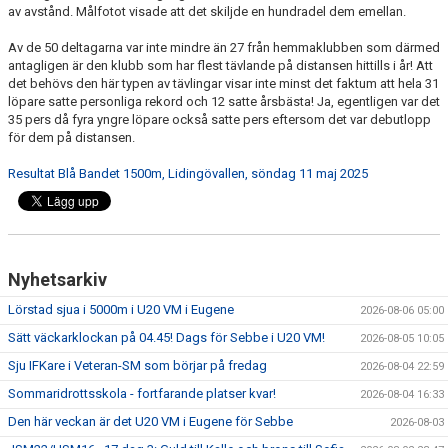
av avstånd. Målfotot visade att det skiljde en hundradel dem emellan.
Av de 50 deltagarna var inte mindre än 27 från hemmaklubben som därmed
antagligen är den klubb som har flest tävlande på distansen hittills i år! Att
det behövs den här typen av tävlingar visar inte minst det faktum att hela 31
löpare satte personliga rekord och 12 satte årsbästa! Ja, egentligen var det
35 pers då fyra yngre löpare också satte pers eftersom det var debutlopp
för dem på distansen.
Resultat Blå Bandet 1500m, Lidingövallen, söndag 11 maj 2025
Nyhetsarkiv
Lörstad sjua i 5000m i U20 VM i Eugene
2026-08-06 05:00
Sätt väckarklockan på 04.45! Dags för Sebbe i U20 VM!
2026-08-05 10:05
Sju IFKare i Veteran-SM som börjar på fredag
2026-08-04 22:59
Sommaridrottsskola - fortfarande platser kvar!
2026-08-04 16:33
Den här veckan är det U20 VM i Eugene för Sebbe
2026-08-03