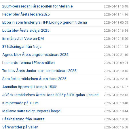
200m-pers redan i årsdebuten för Mellanie
2026-04-11 15:48
Peder blev Årets ledare 2025
2026-04-11 14:16
Ebba in som hinderfyra i IFK Lidingö genom tiderna
2026-04-11 00:05
Lotta blev Årets eldsjäl 2025
2026-04-10 16:54
En månad till Veteran-DM
2026-04-10 15:20
37 hälsningar från Nerja
2026-04-10 11:23
Agnes blev Årets ungdomstränare 2025
2026-04-09 21:10
Leonardo femma i Påsksmällen
2026-04-09 09:04
Tor blev Årets Junior- och seniortränare 2025
2026-04-08 10:15
Sara fick utmärkelsen Årets Hane 2025
2026-04-07 22:50
Anmälan öppen till Lidingö 1500!
2026-04-07 14:37
JC fick utmärkelsen Årets Hona 2025 på IFK-galan i januari
2026-04-06 22:13
Kim persade på 100m
2026-04-05 19:48
Mellanie satte tidigt utepers i längd
2026-04-05 19:44
Påskhälsning från Biarritz
2026-04-05 19:00
Vårens tider på Vallen
2026-04-03 16:58