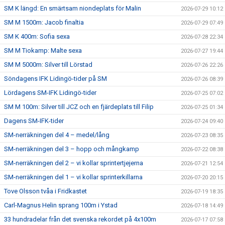
SM K längd: En smärtsam niondeplats för Malin
2026-07-29 10:12
SM M 1500m: Jacob finaltia
2026-07-29 07:49
SM K 400m: Sofia sexa
2026-07-28 22:34
SM M Tiokamp: Malte sexa
2026-07-27 19:44
SM M 5000m: Silver till Lörstad
2026-07-26 22:26
Söndagens IFK Lidingö-tider på SM
2026-07-26 08:39
Lördagens SM-IFK Lidingö-tider
2026-07-25 07:02
SM M 100m: Silver till JCZ och en fjärdeplats till Filip
2026-07-25 01:34
Dagens SM-IFK-tider
2026-07-24 09:40
SM-nerräkningen del 4 – medel/lång
2026-07-23 08:35
SM-nerräkningen del 3 – hopp och mångkamp
2026-07-22 08:38
SM-nerräkningen del 2 – vi kollar sprintertjejerna
2026-07-21 12:54
SM-nerräkningen del 1 – vi kollar sprinterkillarna
2026-07-20 20:15
Tove Olsson tvåa i Fridkastet
2026-07-19 18:35
Carl-Magnus Helin sprang 100m i Ystad
2026-07-18 14:49
33 hundradelar från det svenska rekordet på 4x100m
2026-07-17 07:58