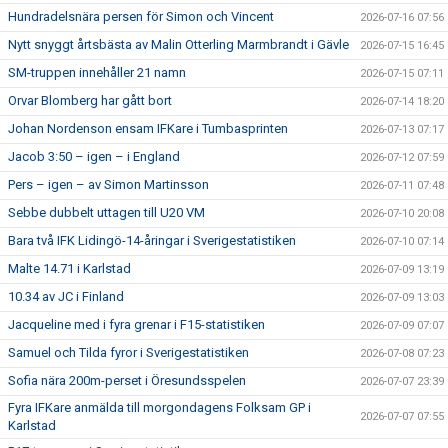
Hundradelsnära persen för Simon och Vincent
2026-07-16 07:56
Nytt snyggt årtsbästa av Malin Otterling Marmbrandt i Gävle
2026-07-15 16:45
SM-truppen innehåller 21 namn
2026-07-15 07:11
Orvar Blomberg har gått bort
2026-07-14 18:20
Johan Nordenson ensam IFKare i Tumbasprinten
2026-07-13 07:17
Jacob 3:50 – igen – i England
2026-07-12 07:59
Pers – igen – av Simon Martinsson
2026-07-11 07:48
Sebbe dubbelt uttagen till U20 VM
2026-07-10 20:08
Bara två IFK Lidingö-14-åringar i Sverigestatistiken
2026-07-10 07:14
Malte 14.71 i Karlstad
2026-07-09 13:19
10.34 av JC i Finland
2026-07-09 13:03
Jacqueline med i fyra grenar i F15-statistiken
2026-07-09 07:07
Samuel och Tilda fyror i Sverigestatistiken
2026-07-08 07:23
Sofia nära 200m-perset i Öresundsspelen
2026-07-07 23:39
Fyra IFKare anmälda till morgondagens Folksam GP i
2026-07-07 07:55
Karlstad