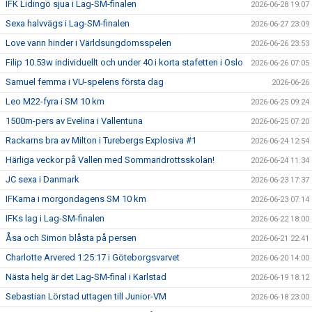
IFK Lidingö sjua i Lag-SM-finalen
2026-06-28 19:07
Sexa halvvägs i Lag-SM-finalen
2026-06-27 23:09
Love vann hinder i Världsungdomsspelen
2026-06-26 23:53
Filip 10.53w individuellt och under 40 i korta stafetten i Oslo
2026-06-26 07:05
Samuel femma i VU-spelens första dag
2026-06-26
Leo M22-fyra i SM 10 km
2026-06-25 09:24
1500m-pers av Evelina i Vallentuna
2026-06-25 07:20
Rackarns bra av Milton i Turebergs Explosiva #1
2026-06-24 12:54
Härliga veckor på Vallen med Sommaridrottsskolan!
2026-06-24 11:34
JC sexa i Danmark
2026-06-23 17:37
IFKarna i morgondagens SM 10 km
2026-06-23 07:14
IFKs lag i Lag-SM-finalen
2026-06-22 18:00
Åsa och Simon blåsta på persen
2026-06-21 22:41
Charlotte Arvered 1:25:17 i Göteborgsvarvet
2026-06-20 14:00
Nästa helg är det Lag-SM-final i Karlstad
2026-06-19 18:12
Sebastian Lörstad uttagen till Junior-VM
2026-06-18 23:00