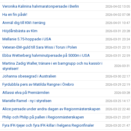
Veronika Kalinina halvmaratonpersade i Berlin
2026-04-02 13:05
Ha en fin påsk!
2026-04-02 07:08
Anmäl dig till KM i terräng
2026-04-01 10:47
Höjdårsbästa av KIm
2026-03-31 23:28
Mellanie 5.75-hoppade i USA
2026-03-31 23:24
Veteran-EM-guld till Sara Wiss i Torun i Polen
2026-03-31 23:13
Ebba Wetterberg halvminutpersade på 5000m i USA
2026-03-31 22:59
Martina Zadig Waller, tränare i en barngrupp och nu kassör i
2026-03-31
styrelsen!
Johanna obesegrad i Australien
2026-03-30 22:17
Fyrdubbla pers av Matilda Rangne i Örebro
2026-03-29 22:19
Atlassi elva på Premiärmilen
2026-03-28
Marielle Ramel - ny i styrelsen
2026-03-25 14:17
Alice persade under andra dagen av Regionmästerskapen
2026-03-22 22:40
Philip och Philip på pallen i Regionmästerskapen
2026-03-21 23:07
Fyra IFK-tjejer och fyra IFK-killar i helgens Regionfinaler
2026-03-20 21:47