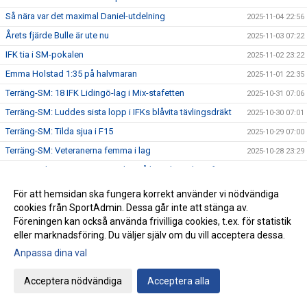
Så nära var det maximal Daniel-utdelning
2025-11-04 22:56
Årets fjärde Bulle är ute nu
2025-11-03 07:22
IFK tia i SM-pokalen
2025-11-02 23:22
Emma Holstad 1:35 på halvmaran
2025-11-01 22:35
Terräng-SM: 18 IFK Lidingö-lag i Mix-stafetten
2025-10-31 07:06
Terräng-SM: Luddes sista lopp i IFKs blåvita tävlingsdräkt
2025-10-30 07:01
Terräng-SM: Tilda sjua i F15
2025-10-29 07:00
Terräng-SM: Veteranerna femma i lag
2025-10-28 23:29
IFK Centralorganisations styrelse på besök i Helsingfors
2025-10-27 07:57
Ebba sprang terräng i Pittsburg
2025-10-26 13:49
För att hemsidan ska fungera korrekt använder vi nödvändiga
cookies från SportAdmin. Dessa går inte att stänga av.
Terräng-SM: Bronsmedalj till P19-laget
2025-10-26 09:07
Föreningen kan också använda frivilliga cookies, t.ex. för statistik
Janne skriver om skolidrottsplatser
2025-10-25 22:07
eller marknadsföring. Du väljer själv om du vill acceptera dessa.
Terräng-SM: Kassaskåpssäkert P19-guld till Kalle
2025-10-25 22:00
Anpassa dina val
Terräng-SM: Silver till Nina i K55
2025-10-24 09:24
Acceptera nödvändiga
Acceptera alla
Terräng-SM: Veteran-silver till Kenneth Gysing
2025-10-23 08:03
Vilka fantastiska funktionärer vi har!
2025-10-22 21:19