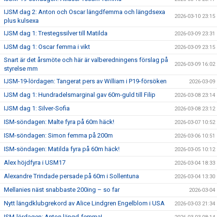
IJSM dag 2: Anton och Oscar längdfemma och längdsexa
2026-03-10 23:15
plus kulsexa
IJSM dag 1: Trestegssilver till Matilda
2026-03-09 23:31
IJSM dag 1: Oscar femma i vikt
2026-03-09 23:15
Snart är det årsmöte och här är valberedningens förslag på
2026-03-09 16:02
styrelse mm
IJSM-19-lördagen: Tangerat pers av William i P19-försöken
2026-03-09
IJSM dag 1: Hundradelsmarginal gav 60m-guld till Filip
2026-03-08 23:14
IJSM dag 1: Silver-Sofia
2026-03-08 23:12
ISM-söndagen: Malte fyra på 60m häck!
2026-03-07 10:52
ISM-söndagen: Simon femma på 200m
2026-03-06 10:51
ISM-söndagen: Matilda fyra på 60m häck!
2026-03-05 10:12
Alex höjdfyra i USM17
2026-03-04 18:33
Alexandre Trindade persade på 60m i Sollentuna
2026-03-04 13:30
Mellanies näst snabbaste 200ing – so far
2026-03-04
Nytt längdklubgrekord av Alice Lindgren Engelblom i USA
2026-03-03 21:34
ISM-lördagen: Anton längd-femma!