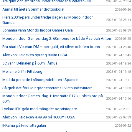
Tre guld och ett brons under söndagens Veteran-DM
2026-01-26 20:34
Anmäl till årets Sommaridrottsskola!
2026-01-26
Flera 200m-pers under tredje dagen av Mondo Indoor
2026-01-25 23:14
Games
Johanna vann Mondo Indoor Games Gala
2026-01-25 09:39
Mondo Indoor Games, dag 2: 60m-pers för både Åsa och Anton
2026-01-25
Bra start i Veteran-DM – sex guld, ett silver och fem brons
2026-01-24 23:46
Alex von Heideken sprang 800m i USA
2026-01-24 19:45
JC vann B-finalen på 60m i Århus
2026-01-24 19:24
Mellanie 5.74 i Pittsburg
2026-01-24 19:18
Matilda persade i säsongsdebuten i Spanien
2026-01-24 19:11
Så gick det för Lidingöorienterarna i Vinthundsvintern
2026-01-24 19:03
Mondo Indoor Games, dag 1: Ivar satte P17-klubbrekord på
2026-01-24 10:16
60m
Lyckad IFK-gala med mängder av pristagare
2026-01-23 23:51
Alex von Heideken 4.49.99 på 1600m i USA
2026-01-22 07:39
IFKarna på Friidrottsgalan
2026-01-22