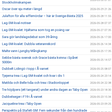
2026-05-30 07:07
Stockholmskampen
Oscar över sju meter i längd
2026-05-29 21:26
Julafton för alla siffernördar – här är Sverige-Bästa 2025
2026-05-28 11:55
Lag-SM-kval-notiser
2026-05-28 07:37
Lag-SM-kvalet: Hjältarna som tog en poäng var
2026-05-27 07:35
Sara gör landslagsdebut som 39-åring
2026-05-26 17:00
Lag-SM-kvalet: Dubbla veteranrekord
2026-05-26 14:34
Malte vann Ljungby Mångkamp
2026-05-25 17:35
Sebbe bästa svensk och Grace bästa kvinna i Spåret
2026-05-25 14:57
5000m
Dubbelt Lidingö i topp i Å-varvet
2026-05-25 08:07
Tjejerna trea i Lag-SM-kvalet och kvar i div 1
2026-05-24 23:14
Matilda och Belle tvåa och trea i Stadionloppet
2026-05-24 22:38
Tre höjdpers (ett tangerat) under andra dagen av Täby Open
2026-05-23 18:30
Dubbelseger i F19 i Å-varvet
2026-05-23 15:34
Jacqueline trea i Täby Open
2026-05-23 09:25
Perspektiv på Stafett-SM: Fem sekunder från den hundrade