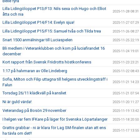
Belle fyra
Lilla Lidingöloppet P13/F13: Nils sexa och Hugo och Elliot
2025-11-28 08:31
åtta och nia
Lilla Lidingöloppet P14/F14: Evelyn sjua!
2025-11-27 07:29
Lilla Lidingöloppet P15/F15: Samuel tvåa och Tilda trea
2025-11-26 08:27
Snart 1500 anmälningar till Luciaspelen
2025-11-25 22:19
Bli medlem i Veteranklubben och kom på luciafirandet 16
2025-11-24 19:01
december
Kort rapport från Svensk Friidrotts höstkonferens
2025-11-23 23:21
1:17 på halvmaran av Olle Lindeberg
2025-11-22 08:43
Sofia, Milton och Filip uttagna till helgens utvecklingsträff i
2025-11-21 14:23
Falun
Torsdag 26/11 klädkväll på kansliet
2025-11-21 07:54
Ni är guld värda!
2025-11-20 11:27
Veterandag på Bosön 29 november
2025-11-19 13:42
I helgen var fem IFKare på läger för Svenska Löpartalanger
2025-11-18 20:50
Grattis grabbar - ni är klara för Lag SM-finalen utan att ens
2025-11-17 13:55
ha tävla om det!!