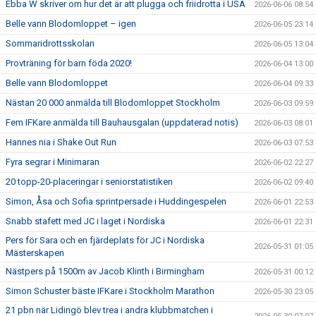
Ebba W skriver om hur det är att plugga och friidrotta i USA
2026-06-06 08:54
Belle vann Blodomloppet – igen
2026-06-05 23:14
Sommaridrottsskolan
2026-06-05 13:04
Provträning för barn föda 2020!
2026-06-04 13:00
Belle vann Blodomloppet
2026-06-04 09:33
Nästan 20 000 anmälda till Blodomloppet Stockholm
2026-06-03 09:59
Fem IFKare anmälda till Bauhausgalan (uppdaterad notis)
2026-06-03 08:01
Hannes nia i Shake Out Run
2026-06-03 07:53
Fyra segrar i Minimaran
2026-06-02 22:27
20 topp-20-placeringar i seniorstatistiken
2026-06-02 09:40
Simon, Åsa och Sofia sprintpersade i Huddingespelen
2026-06-01 22:53
Snabb stafett med JC i laget i Nordiska
2026-06-01 22:31
Pers för Sara och en fjärdeplats för JC i Nordiska
2026-05-31 01:05
Mästerskapen
Nästpers på 1500m av Jacob Klinth i Birmingham
2026-05-31 00:12
Simon Schuster bäste IFKare i Stockholm Marathon
2026-05-30 23:05
21 pbn när Lidingö blev trea i andra klubbmatchen i