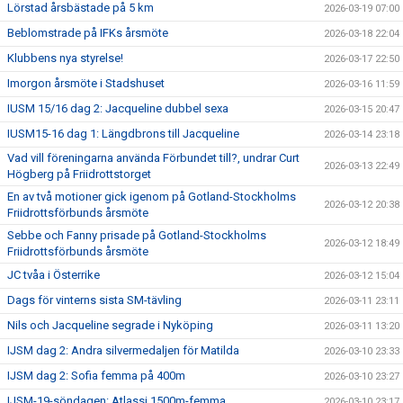
Lörstad årsbästade på 5 km
2026-03-19 07:00
Beblomstrade på IFKs årsmöte
2026-03-18 22:04
Klubbens nya styrelse!
2026-03-17 22:50
Imorgon årsmöte i Stadshuset
2026-03-16 11:59
IUSM 15/16 dag 2: Jacqueline dubbel sexa
2026-03-15 20:47
IUSM15-16 dag 1: Längdbrons till Jacqueline
2026-03-14 23:18
Vad vill föreningarna använda Förbundet till?, undrar Curt
2026-03-13 22:49
Högberg på Friidrottstorget
En av två motioner gick igenom på Gotland-Stockholms
2026-03-12 20:38
Friidrottsförbunds årsmöte
Sebbe och Fanny prisade på Gotland-Stockholms
2026-03-12 18:49
Friidrottsförbunds årsmöte
JC tvåa i Österrike
2026-03-12 15:04
Dags för vinterns sista SM-tävling
2026-03-11 23:11
Nils och Jacqueline segrade i Nyköping
2026-03-11 13:20
IJSM dag 2: Andra silvermedaljen för Matilda
2026-03-10 23:33
IJSM dag 2: Sofia femma på 400m
2026-03-10 23:27
IJSM-19-söndagen: Atlassi 1500m-femma
2026-03-10 23:17