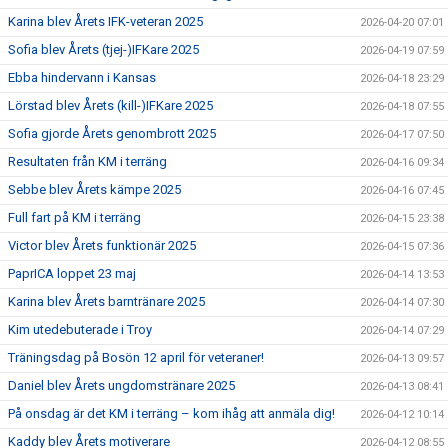
Karina blev Årets IFK-veteran 2025
2026-04-20 07:01
Sofia blev Årets (tjej-)IFKare 2025
2026-04-19 07:59
Ebba hindervann i Kansas
2026-04-18 23:29
Lörstad blev Årets (kill-)IFKare 2025
2026-04-18 07:55
Sofia gjorde Årets genombrott 2025
2026-04-17 07:50
Resultaten från KM i terräng
2026-04-16 09:34
Sebbe blev Årets kämpe 2025
2026-04-16 07:45
Full fart på KM i terräng
2026-04-15 23:38
Victor blev Årets funktionär 2025
2026-04-15 07:36
PaprICA loppet 23 maj
2026-04-14 13:53
Karina blev Årets barntränare 2025
2026-04-14 07:30
Kim utedebuterade i Troy
2026-04-14 07:29
Träningsdag på Bosön 12 april för veteraner!
2026-04-13 09:57
Daniel blev Årets ungdomstränare 2025
2026-04-13 08:41
På onsdag är det KM i terräng – kom ihåg att anmäla dig!
2026-04-12 10:14
Kaddy blev Årets motiverare
2026-04-12 08:55