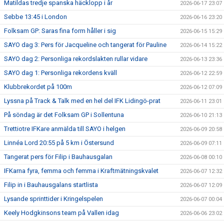
Matildas tredje spanska häcklopp i år
2026-06-17 23:07
Sebbe 13:45 i London
2026-06-16 23:20
Folksam GP: Saras fina form håller i sig
2026-06-15 15:29
SAYO dag 3: Pers för Jacqueline och tangerat för Pauline
2026-06-14 15:22
SAYO dag 2: Personliga rekordslakten rullar vidare
2026-06-13 23:36
SAYO dag 1: Personliga rekordens kväll
2026-06-12 22:59
Klubbrekordet på 100m
2026-06-12 07:09
Lyssna på Track & Talk med en hel del IFK Lidingö-prat
2026-06-11 23:01
På söndag är det Folksam GP i Sollentuna
2026-06-10 21:13
Trettiotre IFKare anmälda till SAYO i helgen
2026-06-09 20:58
Linnéa Lord 20:55 på 5 km i Östersund
2026-06-09 07:11
Tangerat pers för Filip i Bauhausgalan
2026-06-08 00:10
IFKarna fyra, femma och femma i Kraftmätningskvalet
2026-06-07 12:32
Filip in i Bauhausgalans startlista
2026-06-07 12:09
Lysande sprinttider i Kringelspelen
2026-06-07 00:04
Keely Hodgkinsons team på Vallen idag
2026-06-06 23:02