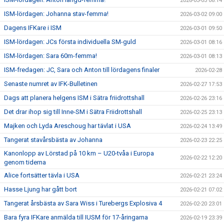
2026-03-03 08:14
ISM-lördagen: Johanna stav-femma!
2026-03-02 09:00
Dagens IFKare i ISM
2026-03-01 09:50
ISM-lördagen: JCs första individuella SM-guld
2026-03-01 08:16
ISM-lördagen: Sara 60m-femma!
2026-03-01 08:13
ISM-fredagen: JC, Sara och Anton till lördagens finaler
2026-02-28
Senaste numret av IFK-Bulletinen
2026-02-27 17:53
Dags att planera helgens ISM i Sätra friidrottshall
2026-02-26 23:16
Det drar ihop sig till Inne-SM i Sätra Friidrottshall
2026-02-25 23:13
Majken och Lyda Areschoug har tävlat i USA
2026-02-24 13:49
Tangerat stavårsbästa av Johanna
2026-02-23 22:25
Kanonlopp av Lörstad på 10 km – U20-tvåa i Europa
2026-02-22 12:20
genom tiderna
Alice fortsätter tävla i USA
2026-02-21 23:24
Hasse Ljung har gått bort
2026-02-21 07:02
Tangerat årsbästa av Sara Wiss i Turebergs Explosiva 4
2026-02-20 23:01
Bara fyra IFKare anmälda till IUSM för 17-åringarna
2026-02-19 23:39