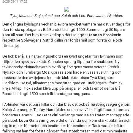
2025-05-11 17:23
Tyra, Moa och Freja plus Luca, Kalab och Leo. Foto: Janne Åkerblom
Den gångna kylslagna veckan blev bra mycket varmare när det var dags för
den första upplagan av Blå Bandet Lidingö 1500. Sammanlagt 50 löpare
kom till start. Det blev tre mixedlopp där Lidingös
Hannes Proskorin
respektive Spårvägens Astrid Kallin var först i mål som första kille och
första tjej.
De fick behålla sina tävlingsrekord i en kvart ungefär för i B-finalen som
följde den nyss avverkade C-finalen sprang löparna lite snabbare. Ny
tävlingsrekordsinnehavare blev då Spårvägens vassa veteran Fredrik
Nybäck och Turebergs Moa Kjöraas som hade en vass avslutning och
passerade den av tjejerna ledande klubbkompisen Tyra Klingspor-
Lindblom. De två, tillsammans med ytterligare en Turebergare i form av
Freja Ahlepil fick sedan kliva upp på prispallen och ta emot de för Blå
Bandet Lidingö 1500 speciellt framtagna muggarna.
I A-finalen var det bara killar och där blev det också Turebergsseger genom
Kalab Alemsegek Tesfay. Han följdes sedan av två Lidingölöpare i form av
bröderna Garavini.
Leo Garavini
var länge med Kalab i täten men tappade
på slutet.
Luca Garavini
gjorde det omvända och kom starkt bakifrån och
tog in meter för meter och centimeter för centimeter. Tack vare en bättre
fällning var han för första gången före storebrorsan med det minimalaste