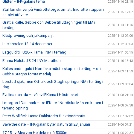
Glitter – IFK-galans tema
2025-11-16 21:18
Staffan skriver på Friidrottstorget om att friidrotten tappar i
2025-11-15 12:07
antalet utövare
Grattis Kalle, Sebbe och Sebbe till uttagningen till EM i
2025-11-14 11:15
terräng
Klädprovning och julkampanj!
2025-11-13 07:00
Luciaspelen 12-14 december
2025-11-12 09:03
Lagguld till U20-killarna i NM i terräng
2025-11-11 06:15
Emma Holstad 3:24 i NY Marathon
2025-11-10 15:43
Kalles andra guld i Nordiska mästerskapen i terräng – och
2025-11-09 11:53
Sebbe Staghs första medalj
Lörstad sjuk, men Ottfalk och Stagh springer NM i terräng i
2025-11-09 06:04
dag
Evelina och Ida – två av IFKarna i Höstrusket
2025-11-08 21:14
I morgon i Danmark – tre IFKare i Nordiska Mästerskapen i
2025-11-08 07:38
terränglöpning
Peter Woll fick Lasse Dahlstedts funktionärspris
2025-11-07 07:02
Save the date – IFK-galan byter datum till 23 januari
2025-11-06 07:21
17:25 av Alex von Heideken på 5000m
2025-11-05 22:37