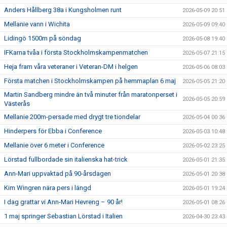
Anders Hållberg 38a i Kungsholmen runt
2026-05-09 20:51
Mellanie vann i Wichita
2026-05-09 09:40
Lidingö 1500m på söndag
2026-05-08 19:40
IFKarna tvåa i första Stockholmskampenmatchen
2026-05-07 21:15
Heja fram våra veteraner i Veteran-DM i helgen
2026-05-06 08:03
Första matchen i Stockholmskampen på hemmaplan 6 maj
2026-05-05 21:20
Martin Sandberg mindre än två minuter från maratonperset i
2026-05-05 20:59
Västerås
Mellanie 200m-persade med drygt tre tiondelar
2026-05-04 00:36
Hinderpers för Ebba i Conference
2026-05-03 10:48
Mellanie över 6 meter i Conference
2026-05-02 23:25
Lörstad fullbordade sin italienska hat-trick
2026-05-01 21:35
Ann-Mari uppvaktad på 90-årsdagen
2026-05-01 20:38
Kim Wingren nära pers i längd
2026-05-01 19:24
I dag grattar vi Ann-Mari Hevreng – 90 år!
2026-05-01 08:26
1 maj springer Sebastian Lörstad i Italien
2026-04-30 23:43