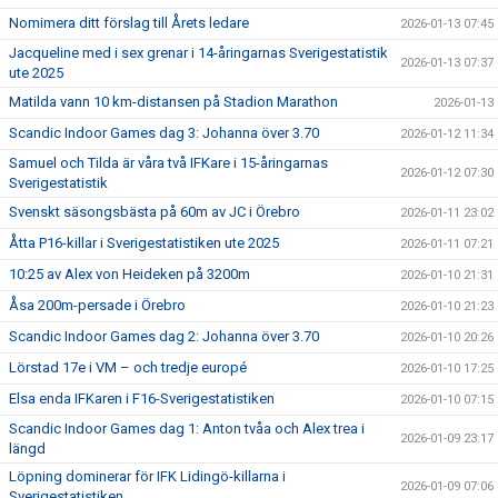
Nomimera ditt förslag till Årets ledare
2026-01-13 07:45
Jacqueline med i sex grenar i 14-åringarnas Sverigestatistik
2026-01-13 07:37
ute 2025
Matilda vann 10 km-distansen på Stadion Marathon
2026-01-13
Scandic Indoor Games dag 3: Johanna över 3.70
2026-01-12 11:34
Samuel och Tilda är våra två IFKare i 15-åringarnas
2026-01-12 07:30
Sverigestatistik
Svenskt säsongsbästa på 60m av JC i Örebro
2026-01-11 23:02
Åtta P16-killar i Sverigestatistiken ute 2025
2026-01-11 07:21
10:25 av Alex von Heideken på 3200m
2026-01-10 21:31
Åsa 200m-persade i Örebro
2026-01-10 21:23
Scandic Indoor Games dag 2: Johanna över 3.70
2026-01-10 20:26
Lörstad 17e i VM – och tredje europé
2026-01-10 17:25
Elsa enda IFKaren i F16-Sverigestatistiken
2026-01-10 07:15
Scandic Indoor Games dag 1: Anton tvåa och Alex trea i
2026-01-09 23:17
längd
Löpning dominerar för IFK Lidingö-killarna i
2026-01-09 07:06
Sverigestatistiken