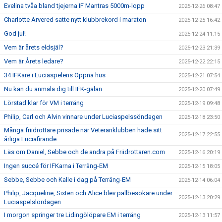
Evelina tvåa bland tjejerna IF Mantras 5000m-lopp
2025-12-26 08:47
Charlotte Arvered satte nytt klubbrekord i maraton
2025-12-25 16:42
God jul!
2025-12-24 11:15
Vem är årets eldsjäl?
2025-12-23 21:39
Vem är Årets ledare?
2025-12-22 22:15
34 IFKare i Luciaspelens Öppna hus
2025-12-21 07:54
Nu kan du anmäla dig till IFK-galan
2025-12-20 07:49
Lörstad klar för VM i terräng
2025-12-19 09:48
Philip, Carl och Alvin vinnare under Luciaspelssöndagen
2025-12-18 23:50
Många friidrottare prisade när Veteranklubben hade sitt
2025-12-17 22:55
årliga Luciafirande
Läs om Daniel, Sebbe och de andra på Friidrottaren.com
2025-12-16 20:19
Ingen succé för IFKarna i Terräng-EM
2025-12-15 18:05
Sebbe, Sebbe och Kalle i dag på Terräng-EM
2025-12-14 06:04
Philip, Jacqueline, Sixten och Alice blev pallbesökare under
2025-12-13 20:29
Luciaspelslördagen
I morgon springer tre Lidingölöpare EM i terräng
2025-12-13 11:57