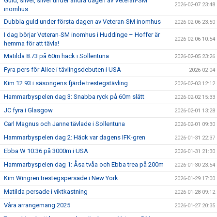
Guld, silver, silver under andra dagen av Veteran-SM
2026-02-07 23:48
inomhus
Dubbla guld under första dagen av Veteran-SM inomhus
2026-02-06 23:50
I dag börjar Veteran-SM inomhus i Huddinge – Hoffer är
2026-02-06 10:54
hemma för att tävla!
Matilda 8.73 på 60m häck i Sollentuna
2026-02-05 23:26
Fyra pers för Alice i tävlingsdebuten i USA
2026-02-04
Kim 12.93 i säsongens fjärde trestegstävling
2026-02-03 12:12
Hammarbyspelen dag 3: Snabba ryck på 60m slätt
2026-02-02 15:33
JC fyra i Glasgow
2026-02-01 13:28
Carl Magnus och Janne tävlade i Sollentuna
2026-02-01 09:30
Hammarbyspelen dag 2: Häck var dagens IFK-gren
2026-01-31 22:37
Ebba W 10:36 på 3000m i USA
2026-01-31 21:30
Hammarbyspelen dag 1: Åsa tvåa och Ebba trea på 200m
2026-01-30 23:54
Kim Wingren trestegspersade i New York
2026-01-29 17:00
Matilda persade i viktkastning
2026-01-28 09:12
Våra arrangemang 2025
2026-01-27 20:35