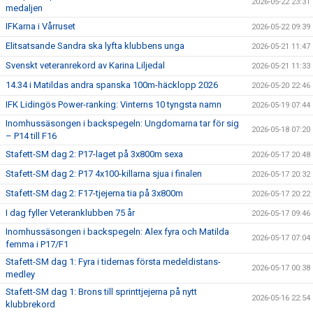
2026-05-22 23:31
medaljen
IFKarna i Vårruset
2026-05-22 09:39
Elitsatsande Sandra ska lyfta klubbens unga
2026-05-21 11:47
Svenskt veteranrekord av Karina Liljedal
2026-05-21 11:33
14.34 i Matildas andra spanska 100m-häcklopp 2026
2026-05-20 22:46
IFK Lidingös Power-ranking: Vinterns 10 tyngsta namn
2026-05-19 07:44
Inomhussäsongen i backspegeln: Ungdomarna tar för sig
2026-05-18 07:20
– P14 till F16
Stafett-SM dag 2: P17-laget på 3x800m sexa
2026-05-17 20:48
Stafett-SM dag 2: P17 4x100-killarna sjua i finalen
2026-05-17 20:32
Stafett-SM dag 2: F17-tjejerna tia på 3x800m
2026-05-17 20:22
I dag fyller Veteranklubben 75 år
2026-05-17 09:46
Inomhussäsongen i backspegeln: Alex fyra och Matilda
2026-05-17 07:04
femma i P17/F1
Stafett-SM dag 1: Fyra i tidernas första medeldistans-
2026-05-17 00:38
medley
Stafett-SM dag 1: Brons till sprinttjejerna på nytt
2026-05-16 22:54
klubbrekord