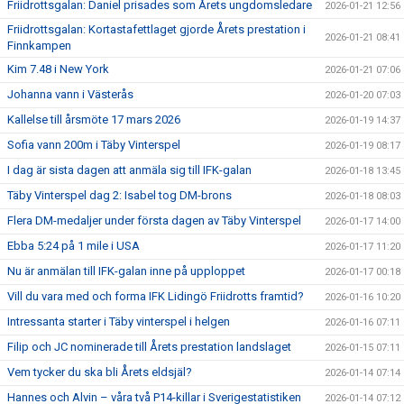
Friidrottsgalan: Daniel prisades som Årets ungdomsledare
2026-01-21 12:56
Friidrottsgalan: Kortastafettlaget gjorde Årets prestation i
2026-01-21 08:41
Finnkampen
Kim 7.48 i New York
2026-01-21 07:06
Johanna vann i Västerås
2026-01-20 07:03
Kallelse till årsmöte 17 mars 2026
2026-01-19 14:37
Sofia vann 200m i Täby Vinterspel
2026-01-19 08:17
I dag är sista dagen att anmäla sig till IFK-galan
2026-01-18 13:45
Täby Vinterspel dag 2: Isabel tog DM-brons
2026-01-18 08:03
Flera DM-medaljer under första dagen av Täby Vinterspel
2026-01-17 14:00
Ebba 5:24 på 1 mile i USA
2026-01-17 11:20
Nu är anmälan till IFK-galan inne på upploppet
2026-01-17 00:18
Vill du vara med och forma IFK Lidingö Friidrotts framtid?
2026-01-16 10:20
Intressanta starter i Täby vinterspel i helgen
2026-01-16 07:11
Filip och JC nominerade till Årets prestation landslaget
2026-01-15 07:11
Vem tycker du ska bli Årets eldsjäl?
2026-01-14 07:14
Hannes och Alvin – våra två P14-killar i Sverigestatistiken
2026-01-14 07:12