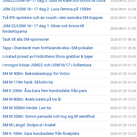
JSM22/USM16–17 dag 3: Guld till Kalle och brons till Sofia
2026-08-02 23:47
JSM 22/USM 16–17 dag 2: Luca femma på 1500m
2026-08-01 22:58
Två IFK-sprinters och en coach i den svenska EM-truppen
2026-08-01 12:18
JSM 22/USM 16–17 dag 1: Silver och brons till
2026-08-01 01:00
hinderlöparna
Tack till alla SM-sponsorer
2026-07-31 08:36
Tapp i Standaret men fortfarande elva i SM-pokalen
2026-07-31 00:36
Lörstad prisad av Friidrottens Stora grabbar & tjejer
2026-07-30 23:40
I morgon börjar JSM22 och USM16/17 i Sollentuna
2026-07-30 01:13
SM M 400m: Baksidesstopp för Victor
2026-07-29 16:24
SM M 110m häck: Ekholm tia
2026-07-29 16:15
SM K 200m: Åsa bara fem hundradelar från pers
2026-07-29 16:04
SM M 800m: Axels bästa på tre år
2026-07-29 15:57
SM M 3000m hinder: Leo tia
2026-07-29 15:21
SM M 200m: Simon persade och tog sig till semifinal
2026-07-29 15:20
SM M Längd: Stolpe ut i kvalet
2026-07-29 14:55
SM K 100m: Sara hundradelar från finalplats
2026-07-29 10:22