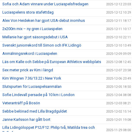
Sofia och Adam vinnare under Luciaspelsfredagen
2025-12-12 23:03
Luciaspelens stora stafettdag
2025-12-12 10:29
Alex Von Heideken har gjort USA-debut inomhus
2025-12-11 18:17
2x200m mix – ny gren i Luciaspelen
2025-12-11 10:17
Mellanie har gjort säsongsdebut i USA
2025-12-10 22:11
Svenskt juniorrekord till Simon och IFK Lidingö
2025-12-10 13:49
Anmälningsrekord i Luciaspelen
2025-12-09 09:09
Läs om Kalle och Sebbe på European Athletics webbplats
2025-12-08 12:45
Sex meter prick av Kim i längd
2025-12-07 23:58
Kim Wingren 7.36/13.22 i New York
2025-12-06 23:49
Slutspurten för Luciaspelsanmälan
2025-12-05 18:50
Sofie Lindevall persade på 10 km i London
2025-12-04 08:08
Veteranträff på Bosön
2025-12-03 08:21
Sebbe belönad med Lilla Bragdguldet
2025-12-02 15:14
Janne Karlsson har gått bort
2025-12-01 19:08
Lilla Lidingöloppet P12/F12: Philip två, Matilda trea och
2025-11-29 08:00