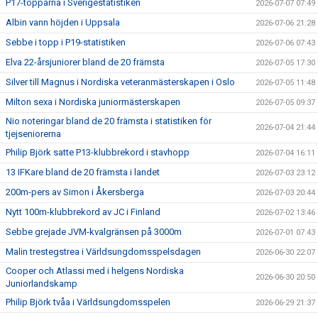
P17-topparna i Sverigestatistiken
2026-07-07 07:49
Albin vann höjden i Uppsala
2026-07-06 21:28
Sebbe i topp i P19-statistiken
2026-07-06 07:43
Elva 22-årsjuniorer bland de 20 främsta
2026-07-05 17:30
Silver till Magnus i Nordiska veteranmästerskapen i Oslo
2026-07-05 11:48
Milton sexa i Nordiska juniormästerskapen
2026-07-05 09:37
Nio noteringar bland de 20 främsta i statistiken för
2026-07-04 21:44
tjejseniorerna
Philip Björk satte P13-klubbrekord i stavhopp
2026-07-04 16:11
13 IFKare bland de 20 främsta i landet
2026-07-03 23:12
200m-pers av Simon i Åkersberga
2026-07-03 20:44
Nytt 100m-klubbrekord av JC i Finland
2026-07-02 13:46
Sebbe grejade JVM-kvalgränsen på 3000m
2026-07-01 07:43
Malin trestegstrea i Världsungdomsspelsdagen
2026-06-30 22:07
Cooper och Atlassi med i helgens Nordiska
2026-06-30 20:50
Juniorlandskamp
Philip Björk tvåa i Världsungdomsspelen
2026-06-29 21:37