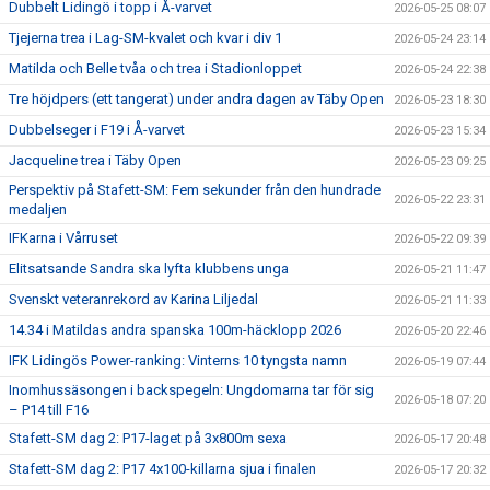
Dubbelt Lidingö i topp i Å-varvet
2026-05-25 08:07
Tjejerna trea i Lag-SM-kvalet och kvar i div 1
2026-05-24 23:14
Matilda och Belle tvåa och trea i Stadionloppet
2026-05-24 22:38
Tre höjdpers (ett tangerat) under andra dagen av Täby Open
2026-05-23 18:30
Dubbelseger i F19 i Å-varvet
2026-05-23 15:34
Jacqueline trea i Täby Open
2026-05-23 09:25
Perspektiv på Stafett-SM: Fem sekunder från den hundrade
2026-05-22 23:31
medaljen
IFKarna i Vårruset
2026-05-22 09:39
Elitsatsande Sandra ska lyfta klubbens unga
2026-05-21 11:47
Svenskt veteranrekord av Karina Liljedal
2026-05-21 11:33
14.34 i Matildas andra spanska 100m-häcklopp 2026
2026-05-20 22:46
IFK Lidingös Power-ranking: Vinterns 10 tyngsta namn
2026-05-19 07:44
Inomhussäsongen i backspegeln: Ungdomarna tar för sig
2026-05-18 07:20
– P14 till F16
Stafett-SM dag 2: P17-laget på 3x800m sexa
2026-05-17 20:48
Stafett-SM dag 2: P17 4x100-killarna sjua i finalen
2026-05-17 20:32