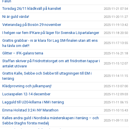
Falun
Torsdag 26/11 klädkväll på kansliet
2025-11-21 07:54
Ni är guld värda!
2025-11-20 11:27
Veterandag på Bosön 29 november
2025-11-19 13:42
I helgen var fem IFKare på läger för Svenska Löpartalanger
2025-11-18 20:50
Grattis grabbar - ni är klara för Lag SM-finalen utan att ens
2025-11-17 13:55
ha tävla om det!!
Glitter – IFK-galans tema
2025-11-16 21:18
Staffan skriver på Friidrottstorget om att friidrotten tappar i
2025-11-15 12:07
antalet utövare
Grattis Kalle, Sebbe och Sebbe till uttagningen till EM i
2025-11-14 11:15
terräng
Klädprovning och julkampanj!
2025-11-13 07:00
Luciaspelen 12-14 december
2025-11-12 09:03
Lagguld till U20-killarna i NM i terräng
2025-11-11 06:15
Emma Holstad 3:24 i NY Marathon
2025-11-10 15:43
Kalles andra guld i Nordiska mästerskapen i terräng – och
2025-11-09 11:53
Sebbe Staghs första medalj