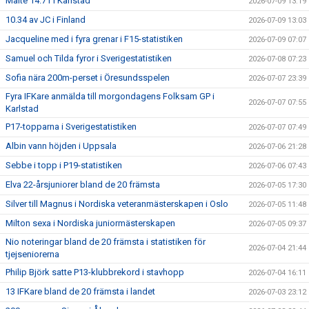
Malte 14.71 i Karlstad
2026-07-09 13:19
10.34 av JC i Finland
2026-07-09 13:03
Jacqueline med i fyra grenar i F15-statistiken
2026-07-09 07:07
Samuel och Tilda fyror i Sverigestatistiken
2026-07-08 07:23
Sofia nära 200m-perset i Öresundsspelen
2026-07-07 23:39
Fyra IFKare anmälda till morgondagens Folksam GP i
2026-07-07 07:55
Karlstad
P17-topparna i Sverigestatistiken
2026-07-07 07:49
Albin vann höjden i Uppsala
2026-07-06 21:28
Sebbe i topp i P19-statistiken
2026-07-06 07:43
Elva 22-årsjuniorer bland de 20 främsta
2026-07-05 17:30
Silver till Magnus i Nordiska veteranmästerskapen i Oslo
2026-07-05 11:48
Milton sexa i Nordiska juniormästerskapen
2026-07-05 09:37
Nio noteringar bland de 20 främsta i statistiken för
2026-07-04 21:44
tjejseniorerna
Philip Björk satte P13-klubbrekord i stavhopp
2026-07-04 16:11
13 IFKare bland de 20 främsta i landet
2026-07-03 23:12