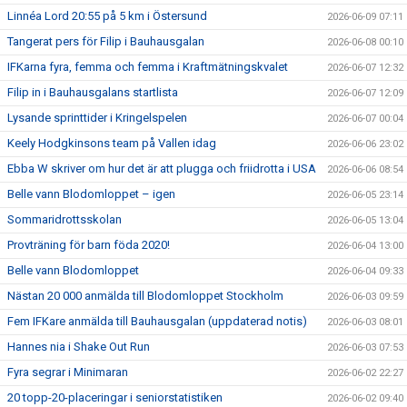
Linnéa Lord 20:55 på 5 km i Östersund
2026-06-09 07:11
Tangerat pers för Filip i Bauhausgalan
2026-06-08 00:10
IFKarna fyra, femma och femma i Kraftmätningskvalet
2026-06-07 12:32
Filip in i Bauhausgalans startlista
2026-06-07 12:09
Lysande sprinttider i Kringelspelen
2026-06-07 00:04
Keely Hodgkinsons team på Vallen idag
2026-06-06 23:02
Ebba W skriver om hur det är att plugga och friidrotta i USA
2026-06-06 08:54
Belle vann Blodomloppet – igen
2026-06-05 23:14
Sommaridrottsskolan
2026-06-05 13:04
Provträning för barn föda 2020!
2026-06-04 13:00
Belle vann Blodomloppet
2026-06-04 09:33
Nästan 20 000 anmälda till Blodomloppet Stockholm
2026-06-03 09:59
Fem IFKare anmälda till Bauhausgalan (uppdaterad notis)
2026-06-03 08:01
Hannes nia i Shake Out Run
2026-06-03 07:53
Fyra segrar i Minimaran
2026-06-02 22:27
20 topp-20-placeringar i seniorstatistiken
2026-06-02 09:40