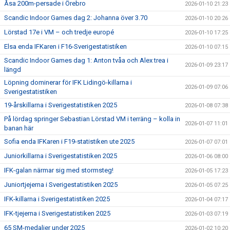
Åsa 200m-persade i Örebro
2026-01-10 21:23
Scandic Indoor Games dag 2: Johanna över 3.70
2026-01-10 20:26
Lörstad 17e i VM – och tredje europé
2026-01-10 17:25
Elsa enda IFKaren i F16-Sverigestatistiken
2026-01-10 07:15
Scandic Indoor Games dag 1: Anton tvåa och Alex trea i
2026-01-09 23:17
längd
Löpning dominerar för IFK Lidingö-killarna i
2026-01-09 07:06
Sverigestatistiken
19-årskillarna i Sverigestatistiken 2025
2026-01-08 07:38
På lördag springer Sebastian Lörstad VM i terräng – kolla in
2026-01-07 11:01
banan här
Sofia enda IFKaren i F19-statistiken ute 2025
2026-01-07 07:01
Juniorkillarna i Sverigestatistiken 2025
2026-01-06 08:00
IFK-galan närmar sig med stormsteg!
2026-01-05 17:23
Juniortjejerna i Sverigestatistiken 2025
2026-01-05 07:25
IFK-killarna i Sverigestatistiken 2025
2026-01-04 07:17
IFK-tjejerna i Sverigestatistiken 2025
2026-01-03 07:19
65 SM-medaljer under 2025
2026-01-02 10:20