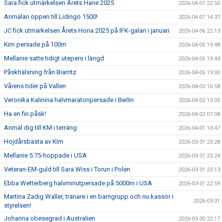
Sara fick utmärkelsen Årets Hane 2025
2026-04-07 22:50
Anmälan öppen till Lidingö 1500!
2026-04-07 14:37
JC fick utmärkelsen Årets Hona 2025 på IFK-galan i januari
2026-04-06 22:13
Kim persade på 100m
2026-04-05 19:48
Mellanie satte tidigt utepers i längd
2026-04-05 19:44
Påskhälsning från Biarritz
2026-04-05 19:00
Vårens tider på Vallen
2026-04-03 16:58
Veronika Kalinina halvmaratonpersade i Berlin
2026-04-02 13:05
Ha en fin påsk!
2026-04-02 07:08
Anmäl dig till KM i terräng
2026-04-01 10:47
Höjdårsbästa av KIm
2026-03-31 23:28
Mellanie 5.75-hoppade i USA
2026-03-31 23:24
Veteran-EM-guld till Sara Wiss i Torun i Polen
2026-03-31 23:13
Ebba Wetterberg halvminutpersade på 5000m i USA
2026-03-31 22:59
Martina Zadig Waller, tränare i en barngrupp och nu kassör i
2026-03-31
styrelsen!
Johanna obesegrad i Australien
2026-03-30 22:17