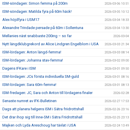
ISM-söndagen: Simon femma på 200m
2026-03-06 10:51
ISM-söndagen: Matilda fyra på 60m häck!
2026-03-05 10:12
Alex höjdfyra i USM17
2026-03-04 18:33
Alexandre Trindade persade på 60m i Sollentuna
2026-03-04 13:30
Mellanies näst snabbaste 200ing – so far
2026-03-04
Nytt längdklubgrekord av Alice Lindgren Engelblom i USA
2026-03-03 21:34
ISM-lördagen: Anton längd-femma!
2026-03-03 08:14
ISM-lördagen: Johanna stav-femma!
2026-03-02 09:00
Dagens IFKare i ISM
2026-03-01 09:50
ISM-lördagen: JCs första individuella SM-guld
2026-03-01 08:16
ISM-lördagen: Sara 60m-femma!
2026-03-01 08:13
ISM-fredagen: JC, Sara och Anton till lördagens finaler
2026-02-28
Senaste numret av IFK-Bulletinen
2026-02-27 17:53
Dags att planera helgens ISM i Sätra friidrottshall
2026-02-26 23:16
Det drar ihop sig till Inne-SM i Sätra Friidrottshall
2026-02-25 23:13
Majken och Lyda Areschoug har tävlat i USA
2026-02-24 13:49