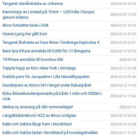
Tangerat stavårsbästa av Johanna
2026-02-23 22:25
Kanonlopp av Lörstad på 10 km – U20-tvåa i Europa
2026-02-22 12:20
genom tiderna
Alice fortsätter tävla i USA
2026-02-21 23:24
Hasse Ljung har gått bort
2026-02-21 07:02
Tangerat årsbästa av Sara Wiss i Turebergs Explosiva 4
2026-02-20 23:01
Bara fyra IFKare anmälda till IUSM för 17-åringarna
2026-02-19 23:39
19 IFKare anmälda till Inomhus-SM
2026-02-18
Trippla hopp av Kim i New York i söndags
2026-02-17 21:28
Dubbla pers för Jacqueline i Lilla Hässelbyspelen
2026-02-16 07:46
Dunderpers av Anton HH i längd under Rakaspåret
2026-02-15 17:03
Ebba åttasekunderspersade på både 1 mile och 3000m i
2026-02-14 17:40
USA
Melina ny ansvarig på vårt sommarläger!
2026-02-14
Längdklubbrekord i K22 av Alice Lindgren
2026-02-13 23:20
Kalle och Sebbe långt fram i Nordirland
2026-02-12 23:58
Kalle och Sebbe tävlar i Nordirland på torsdagskvällen
2026-02-11 21:57