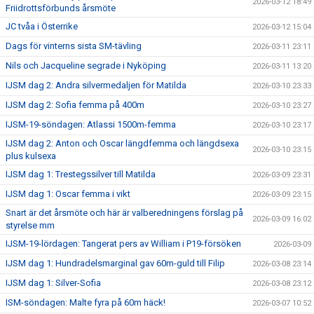
2026-03-12 18:49
Friidrottsförbunds årsmöte
JC tvåa i Österrike
2026-03-12 15:04
Dags för vinterns sista SM-tävling
2026-03-11 23:11
Nils och Jacqueline segrade i Nyköping
2026-03-11 13:20
IJSM dag 2: Andra silvermedaljen för Matilda
2026-03-10 23:33
IJSM dag 2: Sofia femma på 400m
2026-03-10 23:27
IJSM-19-söndagen: Atlassi 1500m-femma
2026-03-10 23:17
IJSM dag 2: Anton och Oscar längdfemma och längdsexa
2026-03-10 23:15
plus kulsexa
IJSM dag 1: Trestegssilver till Matilda
2026-03-09 23:31
IJSM dag 1: Oscar femma i vikt
2026-03-09 23:15
Snart är det årsmöte och här är valberedningens förslag på
2026-03-09 16:02
styrelse mm
IJSM-19-lördagen: Tangerat pers av William i P19-försöken
2026-03-09
IJSM dag 1: Hundradelsmarginal gav 60m-guld till Filip
2026-03-08 23:14
IJSM dag 1: Silver-Sofia
2026-03-08 23:12
ISM-söndagen: Malte fyra på 60m häck!
2026-03-07 10:52