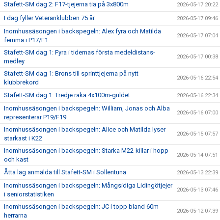
Stafett-SM dag 2: F17-tjejerna tia på 3x800m
2026-05-17 20:22
I dag fyller Veteranklubben 75 år
2026-05-17 09:46
Inomhussäsongen i backspegeln: Alex fyra och Matilda
2026-05-17 07:04
femma i P17/F1
Stafett-SM dag 1: Fyra i tidernas första medeldistans-
2026-05-17 00:38
medley
Stafett-SM dag 1: Brons till sprinttjejerna på nytt
2026-05-16 22:54
klubbrekord
Stafett-SM dag 1: Tredje raka 4x100m-guldet
2026-05-16 22:34
Inomhussäsongen i backspegeln: William, Jonas och Alba
2026-05-16 07:00
representerar P19/F19
Inomhussäsongen i backspegeln: Alice och Matilda lyser
2026-05-15 07:57
starkast i K22
Inomhussäsongen i backspegeln: Starka M22-killar i hopp
2026-05-14 07:51
och kast
Åtta lag anmälda till Stafett-SM i Sollentuna
2026-05-13 22:39
Inomhussäsongen i backspegeln: Mångsidiga Lidingötjejer
2026-05-13 07:46
i seniorstatistiken
Inomhussäsongen i backspegeln: JC i topp bland 60m-
2026-05-12 07:39
herrarna