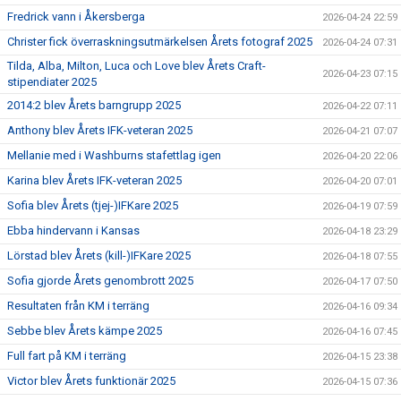
Fredrick vann i Åkersberga
2026-04-24 22:59
Christer fick överraskningsutmärkelsen Årets fotograf 2025
2026-04-24 07:31
Tilda, Alba, Milton, Luca och Love blev Årets Craft-
2026-04-23 07:15
stipendiater 2025
2014:2 blev Årets barngrupp 2025
2026-04-22 07:11
Anthony blev Årets IFK-veteran 2025
2026-04-21 07:07
Mellanie med i Washburns stafettlag igen
2026-04-20 22:06
Karina blev Årets IFK-veteran 2025
2026-04-20 07:01
Sofia blev Årets (tjej-)IFKare 2025
2026-04-19 07:59
Ebba hindervann i Kansas
2026-04-18 23:29
Lörstad blev Årets (kill-)IFKare 2025
2026-04-18 07:55
Sofia gjorde Årets genombrott 2025
2026-04-17 07:50
Resultaten från KM i terräng
2026-04-16 09:34
Sebbe blev Årets kämpe 2025
2026-04-16 07:45
Full fart på KM i terräng
2026-04-15 23:38
Victor blev Årets funktionär 2025
2026-04-15 07:36