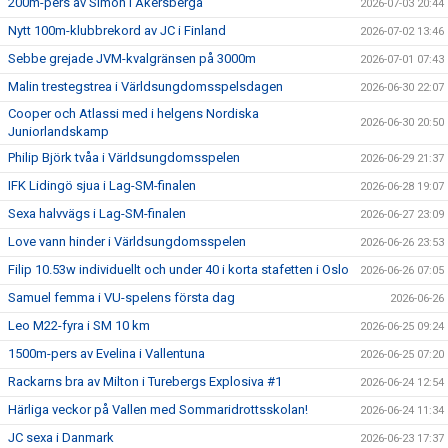
200m-pers av Simon i Åkersberga
2026-07-03 20:44
Nytt 100m-klubbrekord av JC i Finland
2026-07-02 13:46
Sebbe grejade JVM-kvalgränsen på 3000m
2026-07-01 07:43
Malin trestegstrea i Världsungdomsspelsdagen
2026-06-30 22:07
Cooper och Atlassi med i helgens Nordiska
2026-06-30 20:50
Juniorlandskamp
Philip Björk tvåa i Världsungdomsspelen
2026-06-29 21:37
IFK Lidingö sjua i Lag-SM-finalen
2026-06-28 19:07
Sexa halvvägs i Lag-SM-finalen
2026-06-27 23:09
Love vann hinder i Världsungdomsspelen
2026-06-26 23:53
Filip 10.53w individuellt och under 40 i korta stafetten i Oslo
2026-06-26 07:05
Samuel femma i VU-spelens första dag
2026-06-26
Leo M22-fyra i SM 10 km
2026-06-25 09:24
1500m-pers av Evelina i Vallentuna
2026-06-25 07:20
Rackarns bra av Milton i Turebergs Explosiva #1
2026-06-24 12:54
Härliga veckor på Vallen med Sommaridrottsskolan!
2026-06-24 11:34
JC sexa i Danmark
2026-06-23 17:37