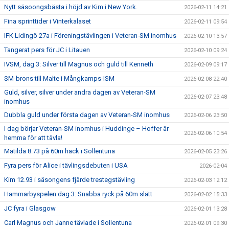
Nytt säsoongsbästa i höjd av Kim i New York.
2026-02-11 14:21
Fina sprinttider i Vinterkalaset
2026-02-11 09:54
IFK Lidingö 27a i Föreningstävlingen i Veteran-SM inomhus
2026-02-10 13:57
Tangerat pers för JC i Litauen
2026-02-10 09:24
IVSM, dag 3: Silver till Magnus och guld till Kenneth
2026-02-09 09:17
SM-brons till Malte i Mångkamps-ISM
2026-02-08 22:40
Guld, silver, silver under andra dagen av Veteran-SM
2026-02-07 23:48
inomhus
Dubbla guld under första dagen av Veteran-SM inomhus
2026-02-06 23:50
I dag börjar Veteran-SM inomhus i Huddinge – Hoffer är
2026-02-06 10:54
hemma för att tävla!
Matilda 8.73 på 60m häck i Sollentuna
2026-02-05 23:26
Fyra pers för Alice i tävlingsdebuten i USA
2026-02-04
Kim 12.93 i säsongens fjärde trestegstävling
2026-02-03 12:12
Hammarbyspelen dag 3: Snabba ryck på 60m slätt
2026-02-02 15:33
JC fyra i Glasgow
2026-02-01 13:28
Carl Magnus och Janne tävlade i Sollentuna
2026-02-01 09:30