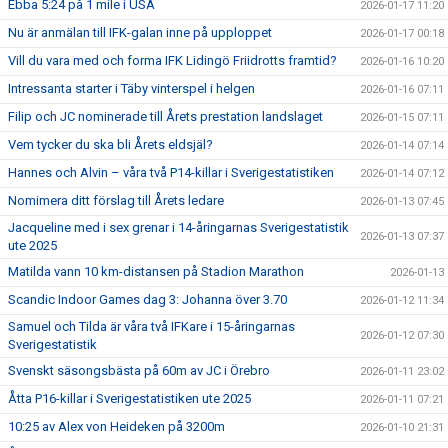
Ebba 5:24 på 1 mile i USA
2026-01-17 11:20
Nu är anmälan till IFK-galan inne på upploppet
2026-01-17 00:18
Vill du vara med och forma IFK Lidingö Friidrotts framtid?
2026-01-16 10:20
Intressanta starter i Täby vinterspel i helgen
2026-01-16 07:11
Filip och JC nominerade till Årets prestation landslaget
2026-01-15 07:11
Vem tycker du ska bli Årets eldsjäl?
2026-01-14 07:14
Hannes och Alvin – våra två P14-killar i Sverigestatistiken
2026-01-14 07:12
Nomimera ditt förslag till Årets ledare
2026-01-13 07:45
Jacqueline med i sex grenar i 14-åringarnas Sverigestatistik
2026-01-13 07:37
ute 2025
Matilda vann 10 km-distansen på Stadion Marathon
2026-01-13
Scandic Indoor Games dag 3: Johanna över 3.70
2026-01-12 11:34
Samuel och Tilda är våra två IFKare i 15-åringarnas
2026-01-12 07:30
Sverigestatistik
Svenskt säsongsbästa på 60m av JC i Örebro
2026-01-11 23:02
Åtta P16-killar i Sverigestatistiken ute 2025
2026-01-11 07:21
10:25 av Alex von Heideken på 3200m
2026-01-10 21:31