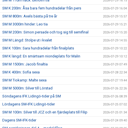
SM M 110m häck: Ekholm tia
2026-07-29 16:15
SM K 200m: Åsa bara fem hundradelar från pers
2026-07-29 16:04
SM M 800m: Axels bästa på tre år
2026-07-29 15:57
SM M 3000m hinder: Leo tia
2026-07-29 15:21
SM M 200m: Simon persade och tog sig till semifinal
2026-07-29 15:20
SM M Längd: Stolpe ut i kvalet
2026-07-29 14:55
SM K 100m: Sara hundradelar från finalplats
2026-07-29 10:22
SM K längd: En smärtsam niondeplats för Malin
2026-07-29 10:12
SM M 1500m: Jacob finaltia
2026-07-29 07:49
SM K 400m: Sofia sexa
2026-07-28 22:34
SM M Tiokamp: Malte sexa
2026-07-27 19:44
SM M 5000m: Silver till Lörstad
2026-07-26 22:26
Söndagens IFK Lidingö-tider på SM
2026-07-26 08:39
Lördagens SM-IFK Lidingö-tider
2026-07-25 07:02
SM M 100m: Silver till JCZ och en fjärdeplats till Filip
2026-07-25 01:34
Dagens SM-IFK-tider
2026-07-24 09:40