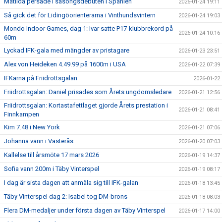
Matilda persade i säsongsdebuten i Spanien
2026-01-24 19:11
Så gick det för Lidingöorienterarna i Vinthundsvintern
2026-01-24 19:03
Mondo Indoor Games, dag 1: Ivar satte P17-klubbrekord på
2026-01-24 10:16
60m
Lyckad IFK-gala med mängder av pristagare
2026-01-23 23:51
Alex von Heideken 4.49.99 på 1600m i USA
2026-01-22 07:39
IFKarna på Friidrottsgalan
2026-01-22
Friidrottsgalan: Daniel prisades som Årets ungdomsledare
2026-01-21 12:56
Friidrottsgalan: Kortastafettlaget gjorde Årets prestation i
2026-01-21 08:41
Finnkampen
Kim 7.48 i New York
2026-01-21 07:06
Johanna vann i Västerås
2026-01-20 07:03
Kallelse till årsmöte 17 mars 2026
2026-01-19 14:37
Sofia vann 200m i Täby Vinterspel
2026-01-19 08:17
I dag är sista dagen att anmäla sig till IFK-galan
2026-01-18 13:45
Täby Vinterspel dag 2: Isabel tog DM-brons
2026-01-18 08:03
Flera DM-medaljer under första dagen av Täby Vinterspel
2026-01-17 14:00