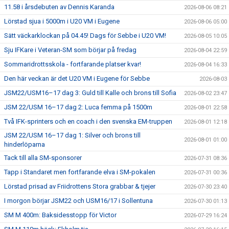
11.58 i årsdebuten av Dennis Karanda
2026-08-06 08:21
Lörstad sjua i 5000m i U20 VM i Eugene
2026-08-06 05:00
Sätt väckarklockan på 04.45! Dags för Sebbe i U20 VM!
2026-08-05 10:05
Sju IFKare i Veteran-SM som börjar på fredag
2026-08-04 22:59
Sommaridrottsskola - fortfarande platser kvar!
2026-08-04 16:33
Den här veckan är det U20 VM i Eugene för Sebbe
2026-08-03
JSM22/USM16–17 dag 3: Guld till Kalle och brons till Sofia
2026-08-02 23:47
JSM 22/USM 16–17 dag 2: Luca femma på 1500m
2026-08-01 22:58
Två IFK-sprinters och en coach i den svenska EM-truppen
2026-08-01 12:18
JSM 22/USM 16–17 dag 1: Silver och brons till
2026-08-01 01:00
hinderlöparna
Tack till alla SM-sponsorer
2026-07-31 08:36
Tapp i Standaret men fortfarande elva i SM-pokalen
2026-07-31 00:36
Lörstad prisad av Friidrottens Stora grabbar & tjejer
2026-07-30 23:40
I morgon börjar JSM22 och USM16/17 i Sollentuna
2026-07-30 01:13
SM M 400m: Baksidesstopp för Victor
2026-07-29 16:24