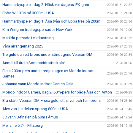
Hammarbyspelen dag 2: Häck var dagens IFK-gren
2026-01-31 22:37
Ebba W 10:36 på 3000m i USA
2026-01-31 21:30
Hammarbyspelen dag 1: Åsa tvåa och Ebba trea på 200m
2026-01-30 23:54
Kim Wingren trestegspersade i New York
2026-01-29 17:00
Matilda persade i viktkastning
2026-01-28 09:12
Våra arrangemang 2025
2026-01-27 20:35
Tre guld och ett brons under söndagens Veteran-DM
2026-01-26 20:34
Anmäl till årets Sommaridrottsskola!
2026-01-26
Flera 200m-pers under tredje dagen av Mondo Indoor
2026-01-25 23:14
Games
Johanna vann Mondo Indoor Games Gala
2026-01-25 09:39
Mondo Indoor Games, dag 2: 60m-pers för både Åsa och Anton
2026-01-25
Bra start i Veteran-DM – sex guld, ett silver och fem brons
2026-01-24 23:46
Alex von Heideken sprang 800m i USA
2026-01-24 19:45
JC vann B-finalen på 60m i Århus
2026-01-24 19:24
Mellanie 5.74 i Pittsburg
2026-01-24 19:18