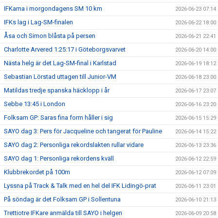
IFKarna i morgondagens SM 10 km
2026-06-23 07:14
IFKs lag i Lag-SM-finalen
2026-06-22 18:00
Åsa och Simon blåsta på persen
2026-06-21 22:41
Charlotte Arvered 1:25:17 i Göteborgsvarvet
2026-06-20 14:00
Nästa helg är det Lag-SM-final i Karlstad
2026-06-19 18:12
Sebastian Lörstad uttagen till Junior-VM
2026-06-18 23:00
Matildas tredje spanska häcklopp i år
2026-06-17 23:07
Sebbe 13:45 i London
2026-06-16 23:20
Folksam GP: Saras fina form håller i sig
2026-06-15 15:29
SAYO dag 3: Pers för Jacqueline och tangerat för Pauline
2026-06-14 15:22
SAYO dag 2: Personliga rekordslakten rullar vidare
2026-06-13 23:36
SAYO dag 1: Personliga rekordens kväll
2026-06-12 22:59
Klubbrekordet på 100m
2026-06-12 07:09
Lyssna på Track & Talk med en hel del IFK Lidingö-prat
2026-06-11 23:01
På söndag är det Folksam GP i Sollentuna
2026-06-10 21:13
Trettiotre IFKare anmälda till SAYO i helgen
2026-06-09 20:58