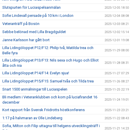
Slutspurten för Luciaspelsanmälan
2025-12-05 18:50
Sofie Lindevall persade på 10 km i London
2025-12-04 08:08
Veteranträff på Bosön
2025-12-03 08:21
Sebbe belönad med Lilla Bragdguldet
2025-12-02 15:14
Janne Karlsson har gått bort
2025-12-01 19:08
Lilla Lidingöloppet P12/F12: Philip två, Matilda trea och
2025-11-29 08:00
Belle fyra
Lilla Lidingöloppet P13/F13: Nils sexa och Hugo och Elliot
2025-11-28 08:31
åtta och nia
Lilla Lidingöloppet P14/F14: Evelyn sjua!
2025-11-27 07:29
Lilla Lidingöloppet P15/F15: Samuel tvåa och Tilda trea
2025-11-26 08:27
Snart 1500 anmälningar till Luciaspelen
2025-11-25 22:19
Bli medlem i Veteranklubben och kom på luciafirandet 16
2025-11-24 19:01
december
Kort rapport från Svensk Friidrotts höstkonferens
2025-11-23 23:21
1:17 på halvmaran av Olle Lindeberg
2025-11-22 08:43
Sofia, Milton och Filip uttagna till helgens utvecklingsträff i
2025-11-21 14:23