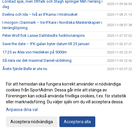
Lörstad sjuk, men Ottfalk och Stagh springer NM i terräng i
2025-11-09 06:04
dag
Evelina och Ida – två av IFKarna i Höstrusket
2025-11-08 21:14
I morgon i Danmark – tre IFKare i Nordiska Mästerskapen i
2025-11-08 07:38
terränglöpning
Peter Woll fick Lasse Dahlstedts funktionärspris
2025-11-07 07:02
Save the date – IFK-galan byter datum till 23 januari
2025-11-06 07:21
17:25 av Alex von Heideken på 5000m
2025-11-05 22:37
Så nära var det maximal Daniel-utdelning
2025-11-04 22:56
Årets fjärde Bulle är ute nu
2025-11-03 07:22
IFK tia i SM-pokalen
2025-11-02 23:22
För att hemsidan ska fungera korrekt använder vi nödvändiga
Emma Holstad 1:35 på halvmaran
2025-11-01 22:35
cookies från SportAdmin. Dessa går inte att stänga av.
Terräng-SM: 18 IFK Lidingö-lag i Mix-stafetten
2025-10-31 07:06
Föreningen kan också använda frivilliga cookies, t.ex. för statistik
eller marknadsföring. Du väljer själv om du vill acceptera dessa.
Terräng-SM: Luddes sista lopp i IFKs blåvita tävlingsdräkt
2025-10-30 07:01
Anpassa dina val
Terräng-SM: Tilda sjua i F15
2025-10-29 07:00
Terräng-SM: Veteranerna femma i lag
2025-10-28 23:29
Acceptera nödvändiga
Acceptera alla
IFK Centralorganisations styrelse på besök i Helsingfors
2025-10-27 07:57