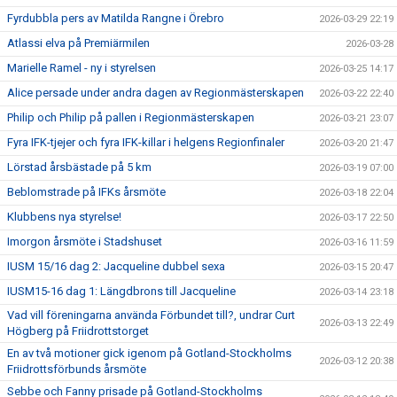
Fyrdubbla pers av Matilda Rangne i Örebro
2026-03-29 22:19
Atlassi elva på Premiärmilen
2026-03-28
Marielle Ramel - ny i styrelsen
2026-03-25 14:17
Alice persade under andra dagen av Regionmästerskapen
2026-03-22 22:40
Philip och Philip på pallen i Regionmästerskapen
2026-03-21 23:07
Fyra IFK-tjejer och fyra IFK-killar i helgens Regionfinaler
2026-03-20 21:47
Lörstad årsbästade på 5 km
2026-03-19 07:00
Beblomstrade på IFKs årsmöte
2026-03-18 22:04
Klubbens nya styrelse!
2026-03-17 22:50
Imorgon årsmöte i Stadshuset
2026-03-16 11:59
IUSM 15/16 dag 2: Jacqueline dubbel sexa
2026-03-15 20:47
IUSM15-16 dag 1: Längdbrons till Jacqueline
2026-03-14 23:18
Vad vill föreningarna använda Förbundet till?, undrar Curt
2026-03-13 22:49
Högberg på Friidrottstorget
En av två motioner gick igenom på Gotland-Stockholms
2026-03-12 20:38
Friidrottsförbunds årsmöte
Sebbe och Fanny prisade på Gotland-Stockholms