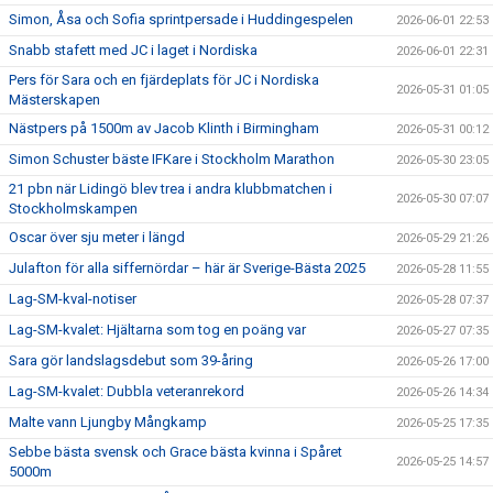
Simon, Åsa och Sofia sprintpersade i Huddingespelen
2026-06-01 22:53
Snabb stafett med JC i laget i Nordiska
2026-06-01 22:31
Pers för Sara och en fjärdeplats för JC i Nordiska
2026-05-31 01:05
Mästerskapen
Nästpers på 1500m av Jacob Klinth i Birmingham
2026-05-31 00:12
Simon Schuster bäste IFKare i Stockholm Marathon
2026-05-30 23:05
21 pbn när Lidingö blev trea i andra klubbmatchen i
2026-05-30 07:07
Stockholmskampen
Oscar över sju meter i längd
2026-05-29 21:26
Julafton för alla siffernördar – här är Sverige-Bästa 2025
2026-05-28 11:55
Lag-SM-kval-notiser
2026-05-28 07:37
Lag-SM-kvalet: Hjältarna som tog en poäng var
2026-05-27 07:35
Sara gör landslagsdebut som 39-åring
2026-05-26 17:00
Lag-SM-kvalet: Dubbla veteranrekord
2026-05-26 14:34
Malte vann Ljungby Mångkamp
2026-05-25 17:35
Sebbe bästa svensk och Grace bästa kvinna i Spåret
2026-05-25 14:57
5000m