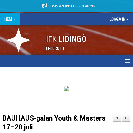
SOMMARIDROTTSSKOLAN 2026
HEM
LOGGA IN
IFK LIDINGÖ
FRIIDROTT
NYHETER
DOKUMENT
BAUHAUS-galan Youth & Masters
<
>
17–20 juli