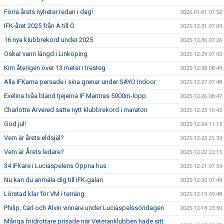
Förra årets nyheter redan i dag!
2026-01-01 07:52
IFK-året 2025 från A till Ö
2025-12-31 07:09
16 nya klubbrekord under 2025
2025-12-30 07:26
Oskar vann längd i Linköping
2025-12-29 07:00
Kim återigen över 13 meter i tresteg
2025-12-28 08:49
Alla IFKarna persade i sina grenar under SAYO Indoor
2025-12-27 07:48
Evelina tvåa bland tjejerna IF Mantras 5000m-lopp
2025-12-26 08:47
Charlotte Arvered satte nytt klubbrekord i maraton
2025-12-25 16:42
God jul!
2025-12-24 11:15
Vem är årets eldsjäl?
2025-12-23 21:39
Vem är Årets ledare?
2025-12-22 22:15
34 IFKare i Luciaspelens Öppna hus
2025-12-21 07:54
Nu kan du anmäla dig till IFK-galan
2025-12-20 07:49
Lörstad klar för VM i terräng
2025-12-19 09:48
Philip, Carl och Alvin vinnare under Luciaspelssöndagen
2025-12-18 23:50
Många friidrottare prisade när Veteranklubben hade sitt