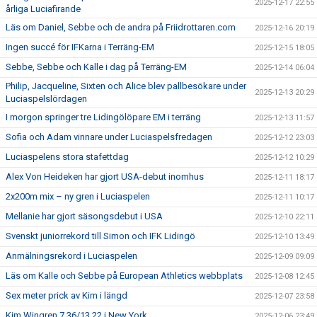
2025-12-17 22:55
årliga Luciafirande
Läs om Daniel, Sebbe och de andra på Friidrottaren.com
2025-12-16 20:19
Ingen succé för IFKarna i Terräng-EM
2025-12-15 18:05
Sebbe, Sebbe och Kalle i dag på Terräng-EM
2025-12-14 06:04
Philip, Jacqueline, Sixten och Alice blev pallbesökare under
2025-12-13 20:29
Luciaspelslördagen
I morgon springer tre Lidingölöpare EM i terräng
2025-12-13 11:57
Sofia och Adam vinnare under Luciaspelsfredagen
2025-12-12 23:03
Luciaspelens stora stafettdag
2025-12-12 10:29
Alex Von Heideken har gjort USA-debut inomhus
2025-12-11 18:17
2x200m mix – ny gren i Luciaspelen
2025-12-11 10:17
Mellanie har gjort säsongsdebut i USA
2025-12-10 22:11
Svenskt juniorrekord till Simon och IFK Lidingö
2025-12-10 13:49
Anmälningsrekord i Luciaspelen
2025-12-09 09:09
Läs om Kalle och Sebbe på European Athletics webbplats
2025-12-08 12:45
Sex meter prick av Kim i längd
2025-12-07 23:58
Kim Wingren 7.36/13.22 i New York
2025-12-06 23:49