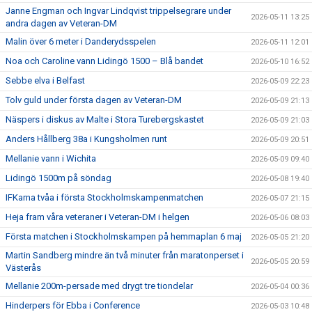
Janne Engman och Ingvar Lindqvist trippelsegrare under
2026-05-11 13:25
andra dagen av Veteran-DM
Malin över 6 meter i Danderydsspelen
2026-05-11 12:01
Noa och Caroline vann Lidingö 1500 – Blå bandet
2026-05-10 16:52
Sebbe elva i Belfast
2026-05-09 22:23
Tolv guld under första dagen av Veteran-DM
2026-05-09 21:13
Näspers i diskus av Malte i Stora Turebergskastet
2026-05-09 21:03
Anders Hållberg 38a i Kungsholmen runt
2026-05-09 20:51
Mellanie vann i Wichita
2026-05-09 09:40
Lidingö 1500m på söndag
2026-05-08 19:40
IFKarna tvåa i första Stockholmskampenmatchen
2026-05-07 21:15
Heja fram våra veteraner i Veteran-DM i helgen
2026-05-06 08:03
Första matchen i Stockholmskampen på hemmaplan 6 maj
2026-05-05 21:20
Martin Sandberg mindre än två minuter från maratonperset i
2026-05-05 20:59
Västerås
Mellanie 200m-persade med drygt tre tiondelar
2026-05-04 00:36
Hinderpers för Ebba i Conference
2026-05-03 10:48