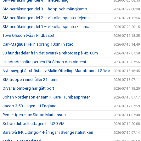
SM-nerräkningen del 4 – medel/lång
2026-07-23 08:35
SM-nerräkningen del 3 – hopp och mångkamp
2026-07-22 08:38
SM-nerräkningen del 2 – vi kollar sprintertjejerna
2026-07-21 12:54
SM-nerräkningen del 1 – vi kollar sprinterkillarna
2026-07-20 20:15
Tove Olsson tvåa i Fridkastet
2026-07-19 18:35
Carl-Magnus Helin sprang 100m i Ystad
2026-07-18 14:49
33 hundradelar från det svenska rekordet på 4x100m
2026-07-17 07:58
Hundradelsnära persen för Simon och Vincent
2026-07-16 07:56
Nytt snyggt årtsbästa av Malin Otterling Marmbrandt i Gävle
2026-07-15 16:45
SM-truppen innehåller 21 namn
2026-07-15 07:11
Orvar Blomberg har gått bort
2026-07-14 18:20
Johan Nordenson ensam IFKare i Tumbasprinten
2026-07-13 07:17
Jacob 3:50 – igen – i England
2026-07-12 07:59
Pers – igen – av Simon Martinsson
2026-07-11 07:48
Sebbe dubbelt uttagen till U20 VM
2026-07-10 20:08
Bara två IFK Lidingö-14-åringar i Sverigestatistiken
2026-07-10 07:14