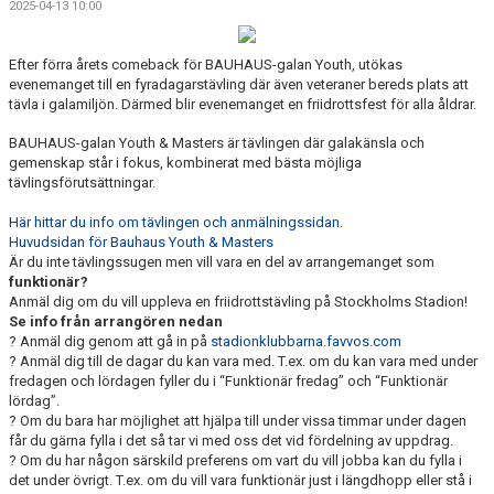
2025-04-13 10:00
Efter förra årets comeback för BAUHAUS-galan Youth, utökas
evenemanget till en fyradagarstävling där även veteraner bereds plats att
tävla i galamiljön. Därmed blir evenemanget en friidrottsfest för alla åldrar.
BAUHAUS-galan Youth & Masters är tävlingen där galakänsla och
gemenskap står i fokus, kombinerat med bästa möjliga
tävlingsförutsättningar.
Här hittar du info om tävlingen och anmälningssidan.
Huvudsidan för Bauhaus Youth & Masters
Är du inte tävlingssugen men vill vara en del av arrangemanget som
funktionär?
Anmäl dig om du vill uppleva en friidrottstävling på Stockholms Stadion!
Se info från arrangören nedan
? Anmäl dig genom att gå in på
stadionklubbarna.favvos.com
? Anmäl dig till de dagar du kan vara med. T.ex. om du kan vara med under
fredagen och lördagen fyller du i “Funktionär fredag” och “Funktionär
lördag”.
? Om du bara har möjlighet att hjälpa till under vissa timmar under dagen
får du gärna fylla i det så tar vi med oss det vid fördelning av uppdrag.
? Om du har någon särskild preferens om vart du vill jobba kan du fylla i
det under övrigt. T.ex. om du vill vara funktionär just i längdhopp eller stå i