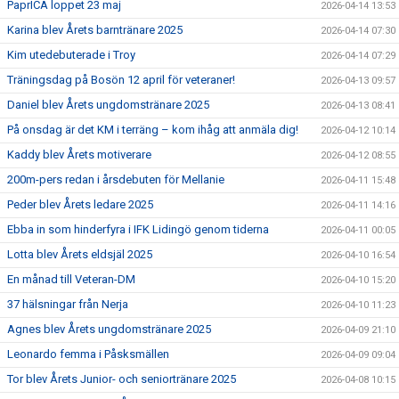
PaprICA loppet 23 maj
2026-04-14 13:53
Karina blev Årets barntränare 2025
2026-04-14 07:30
Kim utedebuterade i Troy
2026-04-14 07:29
Träningsdag på Bosön 12 april för veteraner!
2026-04-13 09:57
Daniel blev Årets ungdomstränare 2025
2026-04-13 08:41
På onsdag är det KM i terräng – kom ihåg att anmäla dig!
2026-04-12 10:14
Kaddy blev Årets motiverare
2026-04-12 08:55
200m-pers redan i årsdebuten för Mellanie
2026-04-11 15:48
Peder blev Årets ledare 2025
2026-04-11 14:16
Ebba in som hinderfyra i IFK Lidingö genom tiderna
2026-04-11 00:05
Lotta blev Årets eldsjäl 2025
2026-04-10 16:54
En månad till Veteran-DM
2026-04-10 15:20
37 hälsningar från Nerja
2026-04-10 11:23
Agnes blev Årets ungdomstränare 2025
2026-04-09 21:10
Leonardo femma i Påsksmällen
2026-04-09 09:04
Tor blev Årets Junior- och seniortränare 2025
2026-04-08 10:15