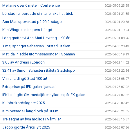
Mellanie över 6 meter i Conference
2026-05-02 23:25
Lörstad fullbordade sin italienska hat-trick
2026-05-01 21:35
Ann-Mari uppvaktad på 90-årsdagen
2026-05-01 20:38
Kim Wingren nära pers i längd
2026-05-01 19:24
I dag grattar vi Ann-Mari Hevreng – 90 år!
2026-05-01 08:26
1 maj springer Sebastian Lörstad i Italien
2026-04-30 23:43
Matlida inledde utomhssäsongen i Spanien
2026-04-30 19:19
3:05 av Andreas i London
2026-04-29 14:02
32:41 av Simon Schuster i Bålsta Stadslopp
2026-04-28 22:54
Vi firar Lidingö Stad 100 år!
2026-04-28 08:07
Extrapriser på IFK-galan i januari
2026-04-28 07:02
IFK Lidingös SM-medaljörer hyllades på IFK-galan
2026-04-27 07:52
Klubbrekordslagare 2025
2026-04-26 07:42
Kim persade i längd och på 100m
2026-04-25 21:05
Tre segrar av fyra möjliga i Vårmilen
2026-04-25 15:37
Jacob gjorde Årets lyft 2025
2026-04-25 07:36