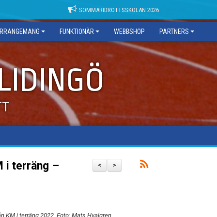
SOMMARIDROTTSSKOLAN 2026
RRANGEMANG
FUNKTIONÄR
WEBBSHOP
PARTNERS
 LIDINGÖ
TT
 i terräng –
<
>
 KM i terräng 2022. Foto: Mats Hvalgren