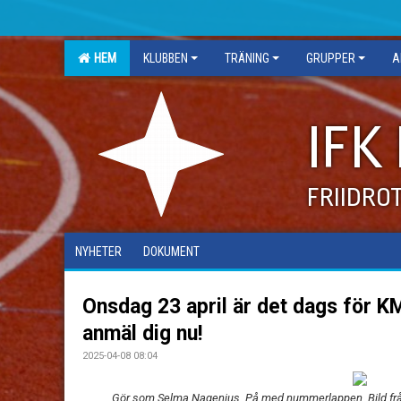
HEM
KLUBBEN
TRÄNING
GRUPPER
A
IFK
FRIIDRO
NYHETER
DOKUMENT
Onsdag 23 april är det dags för KM
anmäl dig nu!
2025-04-08 08:04
Gör som Selma Nagenius. På med nummerlappen. Bild från