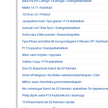
Bara två IFK Lidingö-14-åringar i Sverigestatistiken
Malte 14.71 i Karlstad
10.34 av JC i Finland
Jacqueline med i fyra grenar i F15-statistiken
Samuel och Tilda fyror i Sverigestatistiken
Sofia nära 200m-perset i Öresundsspelen
Fyra IFKare anmälda till morgondagens Folksam GP i Karlstad
P17-topparna i Sverigestatistiken
Albin vann höjden i Uppsala
Sebbe i topp i P19-statistiken
Elva 22-årsjuniorer bland de 20 främsta
Silver till Magnus i Nordiska veteranmästerskapen i Oslo
Milton sexa i Nordiska juniormästerskapen
Nio noteringar bland de 20 främsta i statistiken för tjejseniore
Philip Björk satte P13-klubbrekord i stavhopp
13 IFKare bland de 20 främsta i landet