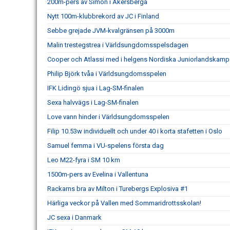
200m-pers av Simon i Åkersberga
Nytt 100m-klubbrekord av JC i Finland
Sebbe grejade JVM-kvalgränsen på 3000m
Malin trestegstrea i Världsungdomsspelsdagen
Cooper och Atlassi med i helgens Nordiska Juniorlandskamp
Philip Björk tvåa i Världsungdomsspelen
IFK Lidingö sjua i Lag-SM-finalen
Sexa halvvägs i Lag-SM-finalen
Love vann hinder i Världsungdomsspelen
Filip 10.53w individuellt och under 40 i korta stafetten i Oslo
Samuel femma i VU-spelens första dag
Leo M22-fyra i SM 10 km
1500m-pers av Evelina i Vallentuna
Rackarns bra av Milton i Turebergs Explosiva #1
Härliga veckor på Vallen med Sommaridrottsskolan!
JC sexa i Danmark