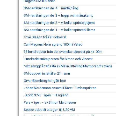
Dagens SM-IFK-tider
SM-nerräkningen del 4 – medel/lång
SM-nerräkningen del 3 – hopp och mångkamp
SM-nerräkningen del 2 – vi kollar sprintertjejerna
SM-nerräkningen del 1 – vi kollar sprinterkillarna
Tove Olsson tvåa i Fridkastet
Carl-Magnus Helin sprang 100m i Ystad
33 hundradelar från det svenska rekordet på 4x100m
Hundradelsnära persen för Simon och Vincent
Nytt snyggt årtsbästa av Malin Otterling Marmbrandt i Gävle
SM-truppen innehåller 21 namn
Orvar Blomberg har gått bort
Johan Nordenson ensam IFKare i Tumbasprinten
Jacob 3:50 – igen – i England
Pers – igen – av Simon Martinsson
Sebbe dubbelt uttagen till U20 VM