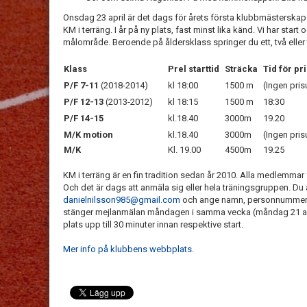
Onsdag 23 april är det dags för årets första klubbmästerskap.
KM i terräng. I år på ny plats, fast minst lika känd. Vi har star
målområde. Beroende på åldersklass springer du ett, två eller 
Klass
Prel starttid
Sträcka
Tid för pr
P/F 7-11
(2018-2014)
kl 18:00
1500 m
(Ingen pris
P/F 12-13
(2013-2012)
kl 18:15
1500 m
18:30
P/F 14-15
kl.18.40
3000m
19.20
M/K motion
kl.18.40
3000m
(Ingen pris
M/K
Kl. 19.00
4500m
19.25
KM i terräng är en fin tradition sedan år 2010. Alla medlemmar
Och det är dags att anmäla sig eller hela träningsgruppen. Du a
danielnilsson985@gmail.com
och ange namn, personnummer oc
stänger mejlanmälan måndagen i samma vecka (måndag 21 april
plats upp till 30 minuter innan respektive start.
Mer info på klubbens webbplats.