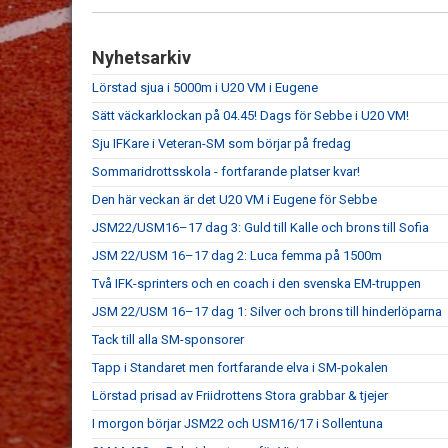
Nyhetsarkiv
Lörstad sjua i 5000m i U20 VM i Eugene
Sätt väckarklockan på 04.45! Dags för Sebbe i U20 VM!
Sju IFKare i Veteran-SM som börjar på fredag
Sommaridrottsskola - fortfarande platser kvar!
Den här veckan är det U20 VM i Eugene för Sebbe
JSM22/USM16–17 dag 3: Guld till Kalle och brons till Sofia
JSM 22/USM 16–17 dag 2: Luca femma på 1500m
Två IFK-sprinters och en coach i den svenska EM-truppen
JSM 22/USM 16–17 dag 1: Silver och brons till hinderlöparna
Tack till alla SM-sponsorer
Tapp i Standaret men fortfarande elva i SM-pokalen
Lörstad prisad av Friidrottens Stora grabbar & tjejer
I morgon börjar JSM22 och USM16/17 i Sollentuna