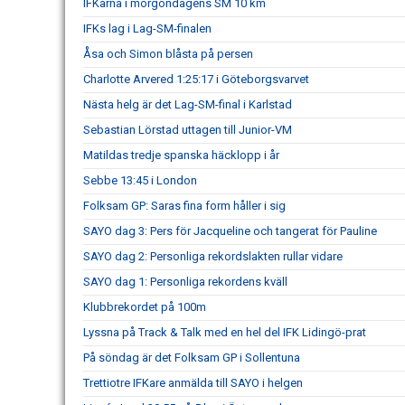
IFKarna i morgondagens SM 10 km
IFKs lag i Lag-SM-finalen
Åsa och Simon blåsta på persen
Charlotte Arvered 1:25:17 i Göteborgsvarvet
Nästa helg är det Lag-SM-final i Karlstad
Sebastian Lörstad uttagen till Junior-VM
Matildas tredje spanska häcklopp i år
Sebbe 13:45 i London
Folksam GP: Saras fina form håller i sig
SAYO dag 3: Pers för Jacqueline och tangerat för Pauline
SAYO dag 2: Personliga rekordslakten rullar vidare
SAYO dag 1: Personliga rekordens kväll
Klubbrekordet på 100m
Lyssna på Track & Talk med en hel del IFK Lidingö-prat
På söndag är det Folksam GP i Sollentuna
Trettiotre IFKare anmälda till SAYO i helgen