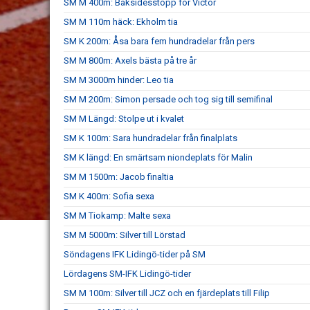
SM M 400m: Baksidesstopp för Victor
SM M 110m häck: Ekholm tia
SM K 200m: Åsa bara fem hundradelar från pers
SM M 800m: Axels bästa på tre år
SM M 3000m hinder: Leo tia
SM M 200m: Simon persade och tog sig till semifinal
SM M Längd: Stolpe ut i kvalet
SM K 100m: Sara hundradelar från finalplats
SM K längd: En smärtsam niondeplats för Malin
SM M 1500m: Jacob finaltia
SM K 400m: Sofia sexa
SM M Tiokamp: Malte sexa
SM M 5000m: Silver till Lörstad
Söndagens IFK Lidingö-tider på SM
Lördagens SM-IFK Lidingö-tider
SM M 100m: Silver till JCZ och en fjärdeplats till Filip