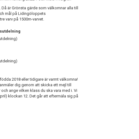
 Då är Grönsta gärde som välkomnar alla till
t och mål på Lidingöloppets
tre varv på 1500m-varvet.
isutdelning
utdelning)
utdelning)
 födda 2018 eller tidigare är varmt välkomna!
nmäler dig genom att skicka ett mejl till
h ange vilken klass du ska vara med i. Vi
) klockan 12. Det går att eftermäla sig på