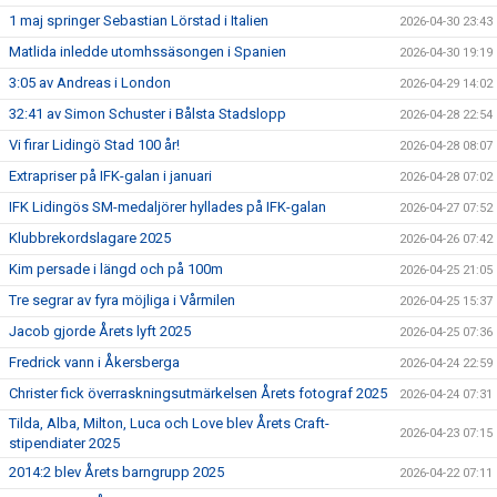
1 maj springer Sebastian Lörstad i Italien
2026-04-30 23:43
Matlida inledde utomhssäsongen i Spanien
2026-04-30 19:19
3:05 av Andreas i London
2026-04-29 14:02
32:41 av Simon Schuster i Bålsta Stadslopp
2026-04-28 22:54
Vi firar Lidingö Stad 100 år!
2026-04-28 08:07
Extrapriser på IFK-galan i januari
2026-04-28 07:02
IFK Lidingös SM-medaljörer hyllades på IFK-galan
2026-04-27 07:52
Klubbrekordslagare 2025
2026-04-26 07:42
Kim persade i längd och på 100m
2026-04-25 21:05
Tre segrar av fyra möjliga i Vårmilen
2026-04-25 15:37
Jacob gjorde Årets lyft 2025
2026-04-25 07:36
Fredrick vann i Åkersberga
2026-04-24 22:59
Christer fick överraskningsutmärkelsen Årets fotograf 2025
2026-04-24 07:31
Tilda, Alba, Milton, Luca och Love blev Årets Craft-
2026-04-23 07:15
stipendiater 2025
2014:2 blev Årets barngrupp 2025
2026-04-22 07:11