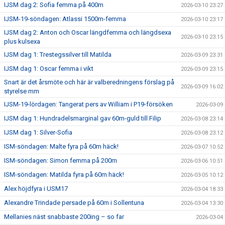
IJSM dag 2: Sofia femma på 400m
2026-03-10 23:27
IJSM-19-söndagen: Atlassi 1500m-femma
2026-03-10 23:17
IJSM dag 2: Anton och Oscar längdfemma och längdsexa
2026-03-10 23:15
plus kulsexa
IJSM dag 1: Trestegssilver till Matilda
2026-03-09 23:31
IJSM dag 1: Oscar femma i vikt
2026-03-09 23:15
Snart är det årsmöte och här är valberedningens förslag på
2026-03-09 16:02
styrelse mm
IJSM-19-lördagen: Tangerat pers av William i P19-försöken
2026-03-09
IJSM dag 1: Hundradelsmarginal gav 60m-guld till Filip
2026-03-08 23:14
IJSM dag 1: Silver-Sofia
2026-03-08 23:12
ISM-söndagen: Malte fyra på 60m häck!
2026-03-07 10:52
ISM-söndagen: Simon femma på 200m
2026-03-06 10:51
ISM-söndagen: Matilda fyra på 60m häck!
2026-03-05 10:12
Alex höjdfyra i USM17
2026-03-04 18:33
Alexandre Trindade persade på 60m i Sollentuna
2026-03-04 13:30
Mellanies näst snabbaste 200ing – so far
2026-03-04