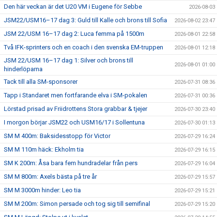
Den här veckan är det U20 VM i Eugene för Sebbe
2026-08-03
JSM22/USM16–17 dag 3: Guld till Kalle och brons till Sofia
2026-08-02 23:47
JSM 22/USM 16–17 dag 2: Luca femma på 1500m
2026-08-01 22:58
Två IFK-sprinters och en coach i den svenska EM-truppen
2026-08-01 12:18
JSM 22/USM 16–17 dag 1: Silver och brons till
2026-08-01 01:00
hinderlöparna
Tack till alla SM-sponsorer
2026-07-31 08:36
Tapp i Standaret men fortfarande elva i SM-pokalen
2026-07-31 00:36
Lörstad prisad av Friidrottens Stora grabbar & tjejer
2026-07-30 23:40
I morgon börjar JSM22 och USM16/17 i Sollentuna
2026-07-30 01:13
SM M 400m: Baksidesstopp för Victor
2026-07-29 16:24
SM M 110m häck: Ekholm tia
2026-07-29 16:15
SM K 200m: Åsa bara fem hundradelar från pers
2026-07-29 16:04
SM M 800m: Axels bästa på tre år
2026-07-29 15:57
SM M 3000m hinder: Leo tia
2026-07-29 15:21
SM M 200m: Simon persade och tog sig till semifinal
2026-07-29 15:20