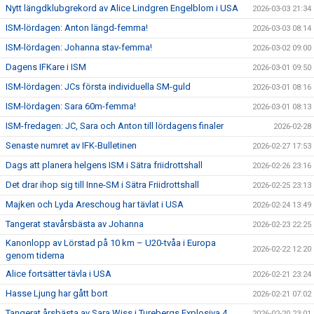
Nytt längdklubgrekord av Alice Lindgren Engelblom i USA
2026-03-03 21:34
ISM-lördagen: Anton längd-femma!
2026-03-03 08:14
ISM-lördagen: Johanna stav-femma!
2026-03-02 09:00
Dagens IFKare i ISM
2026-03-01 09:50
ISM-lördagen: JCs första individuella SM-guld
2026-03-01 08:16
ISM-lördagen: Sara 60m-femma!
2026-03-01 08:13
ISM-fredagen: JC, Sara och Anton till lördagens finaler
2026-02-28
Senaste numret av IFK-Bulletinen
2026-02-27 17:53
Dags att planera helgens ISM i Sätra friidrottshall
2026-02-26 23:16
Det drar ihop sig till Inne-SM i Sätra Friidrottshall
2026-02-25 23:13
Majken och Lyda Areschoug har tävlat i USA
2026-02-24 13:49
Tangerat stavårsbästa av Johanna
2026-02-23 22:25
Kanonlopp av Lörstad på 10 km – U20-tvåa i Europa
2026-02-22 12:20
genom tiderna
Alice fortsätter tävla i USA
2026-02-21 23:24
Hasse Ljung har gått bort
2026-02-21 07:02
Tangerat årsbästa av Sara Wiss i Turebergs Explosiva 4
2026-02-20 23:01