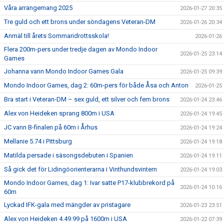
Våra arrangemang 2025
2026-01-27 20:35
Tre guld och ett brons under söndagens Veteran-DM
2026-01-26 20:34
Anmäl till årets Sommaridrottsskola!
2026-01-26
Flera 200m-pers under tredje dagen av Mondo Indoor
2026-01-25 23:14
Games
Johanna vann Mondo Indoor Games Gala
2026-01-25 09:39
Mondo Indoor Games, dag 2: 60m-pers för både Åsa och Anton
2026-01-25
Bra start i Veteran-DM – sex guld, ett silver och fem brons
2026-01-24 23:46
Alex von Heideken sprang 800m i USA
2026-01-24 19:45
JC vann B-finalen på 60m i Århus
2026-01-24 19:24
Mellanie 5.74 i Pittsburg
2026-01-24 19:18
Matilda persade i säsongsdebuten i Spanien
2026-01-24 19:11
Så gick det för Lidingöorienterarna i Vinthundsvintern
2026-01-24 19:03
Mondo Indoor Games, dag 1: Ivar satte P17-klubbrekord på
2026-01-24 10:16
60m
Lyckad IFK-gala med mängder av pristagare
2026-01-23 23:51
Alex von Heideken 4.49.99 på 1600m i USA
2026-01-22 07:39