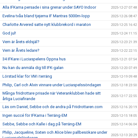
Alla IFKarna persade i sina grenar under SAYO Indoor
2025-12-27 07:48
Evelina tvåa bland tjejerna IF Mantras 5000m-lopp
2025-12-26 08:47
Charlotte Arvered satte nytt klubbrekord i maraton
2025-12-25 16:42
God jul!
2025-12-24 11:15
Vem är årets eldsjäl?
2025-12-23 21:39
Vem är Årets ledare?
2025-12-22 22:15
34 IFKare i Luciaspelens Öppna hus
2025-12-21 07:54
Nu kan du anmäla dig till IFK-galan
2025-12-20 07:49
Lörstad klar för VM i terräng
2025-12-19 09:48
Philip, Carl och Alvin vinnare under Luciaspelssöndagen
2025-12-18 23:50
Många friidrottare prisade när Veteranklubben hade sitt
2025-12-17 22:55
årliga Luciafirande
Läs om Daniel, Sebbe och de andra på Friidrottaren.com
2025-12-16 20:19
Ingen succé för IFKarna i Terräng-EM
2025-12-15 18:05
Sebbe, Sebbe och Kalle i dag på Terräng-EM
2025-12-14 06:04
Philip, Jacqueline, Sixten och Alice blev pallbesökare under
2025-12-13 20:29
Luciaspelslördagen