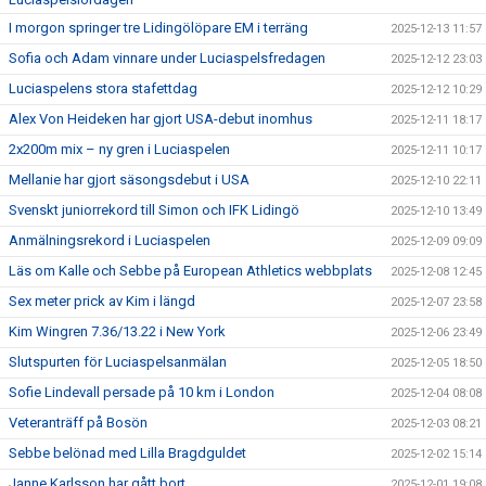
I morgon springer tre Lidingölöpare EM i terräng
2025-12-13 11:57
Sofia och Adam vinnare under Luciaspelsfredagen
2025-12-12 23:03
Luciaspelens stora stafettdag
2025-12-12 10:29
Alex Von Heideken har gjort USA-debut inomhus
2025-12-11 18:17
2x200m mix – ny gren i Luciaspelen
2025-12-11 10:17
Mellanie har gjort säsongsdebut i USA
2025-12-10 22:11
Svenskt juniorrekord till Simon och IFK Lidingö
2025-12-10 13:49
Anmälningsrekord i Luciaspelen
2025-12-09 09:09
Läs om Kalle och Sebbe på European Athletics webbplats
2025-12-08 12:45
Sex meter prick av Kim i längd
2025-12-07 23:58
Kim Wingren 7.36/13.22 i New York
2025-12-06 23:49
Slutspurten för Luciaspelsanmälan
2025-12-05 18:50
Sofie Lindevall persade på 10 km i London
2025-12-04 08:08
Veteranträff på Bosön
2025-12-03 08:21
Sebbe belönad med Lilla Bragdguldet
2025-12-02 15:14
Janne Karlsson har gått bort
2025-12-01 19:08