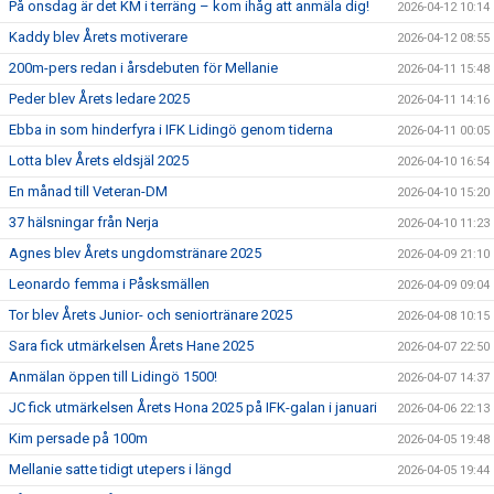
På onsdag är det KM i terräng – kom ihåg att anmäla dig!
2026-04-12 10:14
Kaddy blev Årets motiverare
2026-04-12 08:55
200m-pers redan i årsdebuten för Mellanie
2026-04-11 15:48
Peder blev Årets ledare 2025
2026-04-11 14:16
Ebba in som hinderfyra i IFK Lidingö genom tiderna
2026-04-11 00:05
Lotta blev Årets eldsjäl 2025
2026-04-10 16:54
En månad till Veteran-DM
2026-04-10 15:20
37 hälsningar från Nerja
2026-04-10 11:23
Agnes blev Årets ungdomstränare 2025
2026-04-09 21:10
Leonardo femma i Påsksmällen
2026-04-09 09:04
Tor blev Årets Junior- och seniortränare 2025
2026-04-08 10:15
Sara fick utmärkelsen Årets Hane 2025
2026-04-07 22:50
Anmälan öppen till Lidingö 1500!
2026-04-07 14:37
JC fick utmärkelsen Årets Hona 2025 på IFK-galan i januari
2026-04-06 22:13
Kim persade på 100m
2026-04-05 19:48
Mellanie satte tidigt utepers i längd
2026-04-05 19:44