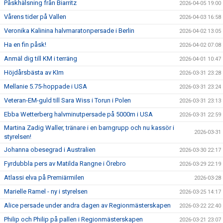
Påskhälsning från Biarritz
2026-04-05 19:00
Vårens tider på Vallen
2026-04-03 16:58
Veronika Kalinina halvmaratonpersade i Berlin
2026-04-02 13:05
Ha en fin påsk!
2026-04-02 07:08
Anmäl dig till KM i terräng
2026-04-01 10:47
Höjdårsbästa av KIm
2026-03-31 23:28
Mellanie 5.75-hoppade i USA
2026-03-31 23:24
Veteran-EM-guld till Sara Wiss i Torun i Polen
2026-03-31 23:13
Ebba Wetterberg halvminutpersade på 5000m i USA
2026-03-31 22:59
Martina Zadig Waller, tränare i en barngrupp och nu kassör i
2026-03-31
styrelsen!
Johanna obesegrad i Australien
2026-03-30 22:17
Fyrdubbla pers av Matilda Rangne i Örebro
2026-03-29 22:19
Atlassi elva på Premiärmilen
2026-03-28
Marielle Ramel - ny i styrelsen
2026-03-25 14:17
Alice persade under andra dagen av Regionmästerskapen
2026-03-22 22:40
Philip och Philip på pallen i Regionmästerskapen
2026-03-21 23:07