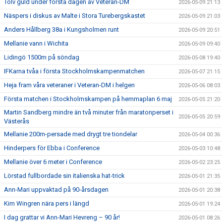
Tolv guld under första dagen av Veteran-DM
2026-05-09 21:13
Näspers i diskus av Malte i Stora Turebergskastet
2026-05-09 21:03
Anders Hållberg 38a i Kungsholmen runt
2026-05-09 20:51
Mellanie vann i Wichita
2026-05-09 09:40
Lidingö 1500m på söndag
2026-05-08 19:40
IFKarna tvåa i första Stockholmskampenmatchen
2026-05-07 21:15
Heja fram våra veteraner i Veteran-DM i helgen
2026-05-06 08:03
Första matchen i Stockholmskampen på hemmaplan 6 maj
2026-05-05 21:20
Martin Sandberg mindre än två minuter från maratonperset i
2026-05-05 20:59
Västerås
Mellanie 200m-persade med drygt tre tiondelar
2026-05-04 00:36
Hinderpers för Ebba i Conference
2026-05-03 10:48
Mellanie över 6 meter i Conference
2026-05-02 23:25
Lörstad fullbordade sin italienska hat-trick
2026-05-01 21:35
Ann-Mari uppvaktad på 90-årsdagen
2026-05-01 20:38
Kim Wingren nära pers i längd
2026-05-01 19:24
I dag grattar vi Ann-Mari Hevreng – 90 år!
2026-05-01 08:26