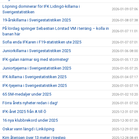
Löpning dominerar för IFK Lidingö-killarna i
2026-01-09 07:06
Sverigestatistiken
19-årskillarna i Sverigestatistiken 2025
2026-01-08 07:38
På lördag springer Sebastian Lörstad VM i terräng – kolla in
2026-01-07 11:01
banan här
Sofia enda IFKaren i F19-statistiken ute 2025
2026-01-07 07:01
Juniorkillarna i Sverigestatistiken 2025
2026-01-06 08:00
IFK-galan närmar sig med stormsteg!
2026-01-05 17:23
Juniortjejerna i Sverigestatistiken 2025
2026-01-05 07:25
IFK-killarna i Sverigestatistiken 2025
2026-01-04 07:17
IFK-tjejerna i Sverigestatistiken 2025
2026-01-03 07:19
65 SM-medaljer under 2025
2026-01-02 10:20
Förra årets nyheter redan i dag!
2026-01-01 07:52
IFK-året 2025 från A till Ö
2025-12-31 07:09
16 nya klubbrekord under 2025
2025-12-30 07:26
Oskar vann längd i Linköping
2025-12-29 07:00
Kim återigen över 13 meter i tresteg
2025-12-28 08:49