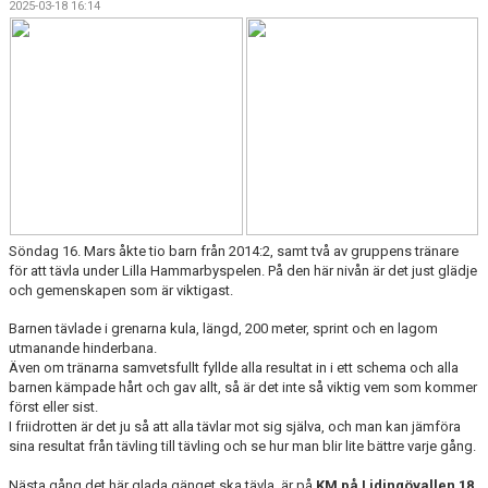
2025-03-18 16:14
Söndag 16. Mars åkte tio barn från 2014:2, samt två av gruppens tränare
för att tävla under Lilla Hammarbyspelen. På den här nivån är det just glädje
och gemenskapen som är viktigast.
Barnen tävlade i grenarna kula, längd, 200 meter, sprint och en lagom
utmanande hinderbana.
Även om tränarna samvetsfullt fyllde alla resultat in i ett schema och alla
barnen kämpade hårt och gav allt, så är det inte så viktig vem som kommer
först eller sist.
I friidrotten är det ju så att alla tävlar mot sig själva, och man kan jämföra
sina resultat från tävling till tävling och se hur man blir lite bättre varje gång.
Nästa gång det här glada gänget ska tävla, är på
KM på Lidingövallen 18