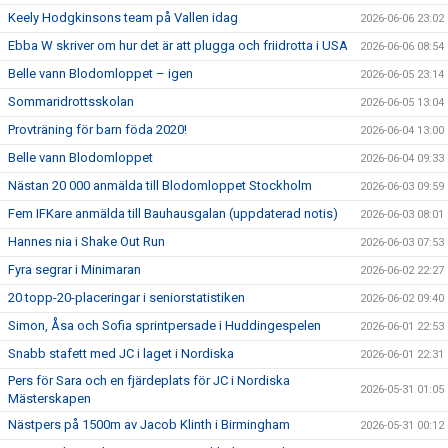
Keely Hodgkinsons team på Vallen idag
2026-06-06 23:02
Ebba W skriver om hur det är att plugga och friidrotta i USA
2026-06-06 08:54
Belle vann Blodomloppet – igen
2026-06-05 23:14
Sommaridrottsskolan
2026-06-05 13:04
Provträning för barn föda 2020!
2026-06-04 13:00
Belle vann Blodomloppet
2026-06-04 09:33
Nästan 20 000 anmälda till Blodomloppet Stockholm
2026-06-03 09:59
Fem IFKare anmälda till Bauhausgalan (uppdaterad notis)
2026-06-03 08:01
Hannes nia i Shake Out Run
2026-06-03 07:53
Fyra segrar i Minimaran
2026-06-02 22:27
20 topp-20-placeringar i seniorstatistiken
2026-06-02 09:40
Simon, Åsa och Sofia sprintpersade i Huddingespelen
2026-06-01 22:53
Snabb stafett med JC i laget i Nordiska
2026-06-01 22:31
Pers för Sara och en fjärdeplats för JC i Nordiska
2026-05-31 01:05
Mästerskapen
Nästpers på 1500m av Jacob Klinth i Birmingham
2026-05-31 00:12