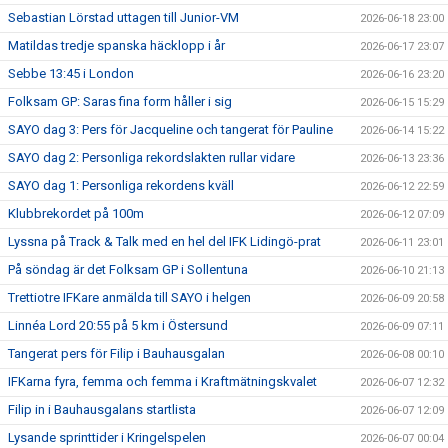
Sebastian Lörstad uttagen till Junior-VM
2026-06-18 23:00
Matildas tredje spanska häcklopp i år
2026-06-17 23:07
Sebbe 13:45 i London
2026-06-16 23:20
Folksam GP: Saras fina form håller i sig
2026-06-15 15:29
SAYO dag 3: Pers för Jacqueline och tangerat för Pauline
2026-06-14 15:22
SAYO dag 2: Personliga rekordslakten rullar vidare
2026-06-13 23:36
SAYO dag 1: Personliga rekordens kväll
2026-06-12 22:59
Klubbrekordet på 100m
2026-06-12 07:09
Lyssna på Track & Talk med en hel del IFK Lidingö-prat
2026-06-11 23:01
På söndag är det Folksam GP i Sollentuna
2026-06-10 21:13
Trettiotre IFKare anmälda till SAYO i helgen
2026-06-09 20:58
Linnéa Lord 20:55 på 5 km i Östersund
2026-06-09 07:11
Tangerat pers för Filip i Bauhausgalan
2026-06-08 00:10
IFKarna fyra, femma och femma i Kraftmätningskvalet
2026-06-07 12:32
Filip in i Bauhausgalans startlista
2026-06-07 12:09
Lysande sprinttider i Kringelspelen
2026-06-07 00:04