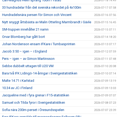
Carl-Magnus Helin sprang 100m i Ystad
2026-07-18 14:49
33 hundradelar från det svenska rekordet på 4x100m
2026-07-17 07:58
Hundradelsnära persen för Simon och Vincent
2026-07-16 07:56
Nytt snyggt årtsbästa av Malin Otterling Marmbrandt i Gävle
2026-07-15 16:45
SM-truppen innehåller 21 namn
2026-07-15 07:11
Orvar Blomberg har gått bort
2026-07-14 18:20
Johan Nordenson ensam IFKare i Tumbasprinten
2026-07-13 07:17
Jacob 3:50 – igen – i England
2026-07-12 07:59
Pers – igen – av Simon Martinsson
2026-07-11 07:48
Sebbe dubbelt uttagen till U20 VM
2026-07-10 20:08
Bara två IFK Lidingö-14-åringar i Sverigestatistiken
2026-07-10 07:14
Malte 14.71 i Karlstad
2026-07-09 13:19
10.34 av JC i Finland
2026-07-09 13:03
Jacqueline med i fyra grenar i F15-statistiken
2026-07-09 07:07
Samuel och Tilda fyror i Sverigestatistiken
2026-07-08 07:23
Sofia nära 200m-perset i Öresundsspelen
2026-07-07 23:39
Fyra IFKare anmälda till morgondagens Folksam GP i