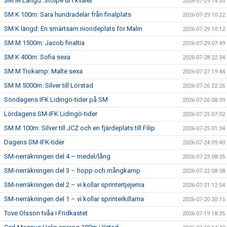
SM M Längd: Stolpe ut i kvalet
2026-07-29 14:55
SM K 100m: Sara hundradelar från finalplats
2026-07-29 10:22
SM K längd: En smärtsam niondeplats för Malin
2026-07-29 10:12
SM M 1500m: Jacob finaltia
2026-07-29 07:49
SM K 400m: Sofia sexa
2026-07-28 22:34
SM M Tiokamp: Malte sexa
2026-07-27 19:44
SM M 5000m: Silver till Lörstad
2026-07-26 22:26
Söndagens IFK Lidingö-tider på SM
2026-07-26 08:39
Lördagens SM-IFK Lidingö-tider
2026-07-25 07:02
SM M 100m: Silver till JCZ och en fjärdeplats till Filip
2026-07-25 01:34
Dagens SM-IFK-tider
2026-07-24 09:40
SM-nerräkningen del 4 – medel/lång
2026-07-23 08:35
SM-nerräkningen del 3 – hopp och mångkamp
2026-07-22 08:38
SM-nerräkningen del 2 – vi kollar sprintertjejerna
2026-07-21 12:54
SM-nerräkningen del 1 – vi kollar sprinterkillarna
2026-07-20 20:15
Tove Olsson tvåa i Fridkastet
2026-07-19 18:35