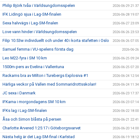
Philip Björk tvåa i Världsungdomsspelen
2026-06-29 21:37
IFK Lidingö sjua i Lag-SM-finalen
2026-06-28 19:07
Sexa halvvägs i Lag-SM-finalen
2026-06-27 23:09
Love vann hinder i Världsungdomsspelen
2026-06-26 23:53
Filip 10.53w individuellt och under 40 i korta stafetten i Oslo
2026-06-26 07:05
Samuel femma i VU-spelens första dag
2026-06-26
Leo M22-fyra i SM 10 km
2026-06-25 09:24
1500m-pers av Evelina i Vallentuna
2026-06-25 07:20
Rackarns bra av Milton i Turebergs Explosiva #1
2026-06-24 12:54
Härliga veckor på Vallen med Sommaridrottsskolan!
2026-06-24 11:34
JC sexa i Danmark
2026-06-23 17:37
IFKarna i morgondagens SM 10 km
2026-06-23 07:14
IFKs lag i Lag-SM-finalen
2026-06-22 18:00
Åsa och Simon blåsta på persen
2026-06-21 22:41
Charlotte Arvered 1:25:17 i Göteborgsvarvet
2026-06-20 14:00
Nästa helg är det Lag-SM-final i Karlstad
2026-06-19 18:12