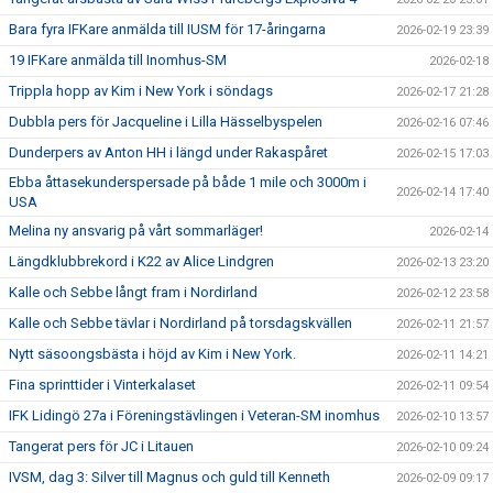
Bara fyra IFKare anmälda till IUSM för 17-åringarna
2026-02-19 23:39
19 IFKare anmälda till Inomhus-SM
2026-02-18
Trippla hopp av Kim i New York i söndags
2026-02-17 21:28
Dubbla pers för Jacqueline i Lilla Hässelbyspelen
2026-02-16 07:46
Dunderpers av Anton HH i längd under Rakaspåret
2026-02-15 17:03
Ebba åttasekunderspersade på både 1 mile och 3000m i
2026-02-14 17:40
USA
Melina ny ansvarig på vårt sommarläger!
2026-02-14
Längdklubbrekord i K22 av Alice Lindgren
2026-02-13 23:20
Kalle och Sebbe långt fram i Nordirland
2026-02-12 23:58
Kalle och Sebbe tävlar i Nordirland på torsdagskvällen
2026-02-11 21:57
Nytt säsoongsbästa i höjd av Kim i New York.
2026-02-11 14:21
Fina sprinttider i Vinterkalaset
2026-02-11 09:54
IFK Lidingö 27a i Föreningstävlingen i Veteran-SM inomhus
2026-02-10 13:57
Tangerat pers för JC i Litauen
2026-02-10 09:24
IVSM, dag 3: Silver till Magnus och guld till Kenneth
2026-02-09 09:17