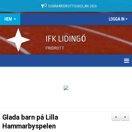
SOMMARIDROTTSSKOLAN 2026
HEM
LOGGA IN
IFK LIDINGÖ
FRIIDROTT
NYHETER
DOKUMENT
Glada barn på Lilla
<
>
Hammarbyspelen