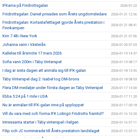
IFKarna på Friidrottsgalan
2026-01-22
Friidrottsgalan: Daniel prisades som Årets ungdomsledare
2026-01-21 12:56
Friidrottsgalan: Kortastafettlaget gjorde Årets prestation i
2026-01-21 08:41
Finnkampen
Kim 7.48 i New York
2026-01-21 07:06
Johanna vann i Västerås
2026-01-20 07:03
Kallelse till årsmöte 17 mars 2026
2026-01-19 14:37
Sofia vann 200m i Täby Vinterspel
2026-01-19 08:17
I dag är sista dagen att anmäla sig till IFK-galan
2026-01-18 13:45
Täby Vinterspel dag 2: Isabel tog DM-brons
2026-01-18 08:03
Flera DM-medaljer under första dagen av Täby Vinterspel
2026-01-17 14:00
Ebba 5:24 på 1 mile i USA
2026-01-17 11:20
Nu är anmälan till IFK-galan inne på upploppet
2026-01-17 00:18
Vill du vara med och forma IFK Lidingö Friidrotts framtid?
2026-01-16 10:20
Intressanta starter i Täby vinterspel i helgen
2026-01-16 07:11
Filip och JC nominerade till Årets prestation landslaget
2026-01-15 07:11