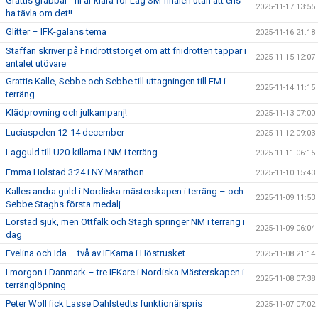
Grattis grabbar - ni är klara för Lag SM-finalen utan att ens
2025-11-17 13:55
ha tävla om det!!
Glitter – IFK-galans tema
2025-11-16 21:18
Staffan skriver på Friidrottstorget om att friidrotten tappar i
2025-11-15 12:07
antalet utövare
Grattis Kalle, Sebbe och Sebbe till uttagningen till EM i
2025-11-14 11:15
terräng
Klädprovning och julkampanj!
2025-11-13 07:00
Luciaspelen 12-14 december
2025-11-12 09:03
Lagguld till U20-killarna i NM i terräng
2025-11-11 06:15
Emma Holstad 3:24 i NY Marathon
2025-11-10 15:43
Kalles andra guld i Nordiska mästerskapen i terräng – och
2025-11-09 11:53
Sebbe Staghs första medalj
Lörstad sjuk, men Ottfalk och Stagh springer NM i terräng i
2025-11-09 06:04
dag
Evelina och Ida – två av IFKarna i Höstrusket
2025-11-08 21:14
I morgon i Danmark – tre IFKare i Nordiska Mästerskapen i
2025-11-08 07:38
terränglöpning
Peter Woll fick Lasse Dahlstedts funktionärspris
2025-11-07 07:02