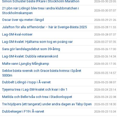
Simon Schuster bäste IFKare i Stockholm Marathon
2026-05-30 23:05
21 pbn när Lidingö blev trea i andra klubbmatchen i
2026-05-30 07:07
Stockholmskampen
Oscar över sju meter i längd
2026-05-29 21:26
Julafton för alla siffernördar – här är Sverige-Bästa 2025
2026-05-28 11:55
Lag-SM-kval-notiser
2026-05-28 07:37
Lag-SM-kvalet: Hjältarna som tog en poäng var
2026-05-27 07:35
Sara gör landslagsdebut som 39-åring
2026-05-26 17:00
Lag-SM-kvalet: Dubbla veteranrekord
2026-05-26 14:34
Malte vann Ljungby Mångkamp
2026-05-25 17:35
Sebbe bästa svensk och Grace bästa kvinna i Spåret
2026-05-25 14:57
5000m
Dubbelt Lidingö i topp i Å-varvet
2026-05-25 08:07
Tjejerna trea i Lag-SM-kvalet och kvar i div 1
2026-05-24 23:14
Matilda och Belle tvåa och trea i Stadionloppet
2026-05-24 22:38
Tre höjdpers (ett tangerat) under andra dagen av Täby Open
2026-05-23 18:30
Dubbelseger i F19 i Å-varvet
2026-05-23 15:34