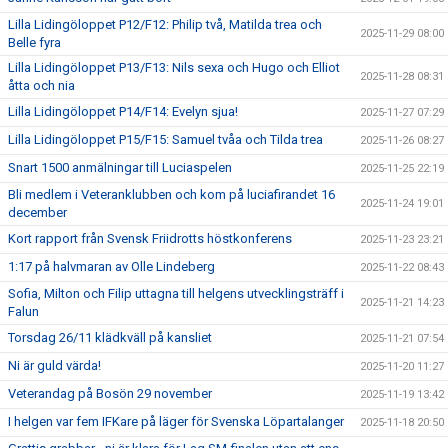
Lilla Lidingöloppet P12/F12: Philip två, Matilda trea och
2025-11-29 08:00
Belle fyra
Lilla Lidingöloppet P13/F13: Nils sexa och Hugo och Elliot
2025-11-28 08:31
åtta och nia
Lilla Lidingöloppet P14/F14: Evelyn sjua!
2025-11-27 07:29
Lilla Lidingöloppet P15/F15: Samuel tvåa och Tilda trea
2025-11-26 08:27
Snart 1500 anmälningar till Luciaspelen
2025-11-25 22:19
Bli medlem i Veteranklubben och kom på luciafirandet 16
2025-11-24 19:01
december
Kort rapport från Svensk Friidrotts höstkonferens
2025-11-23 23:21
1:17 på halvmaran av Olle Lindeberg
2025-11-22 08:43
Sofia, Milton och Filip uttagna till helgens utvecklingsträff i
2025-11-21 14:23
Falun
Torsdag 26/11 klädkväll på kansliet
2025-11-21 07:54
Ni är guld värda!
2025-11-20 11:27
Veterandag på Bosön 29 november
2025-11-19 13:42
I helgen var fem IFKare på läger för Svenska Löpartalanger
2025-11-18 20:50