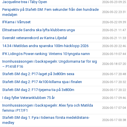
Jacqueline trea i Täby Open
2026-05-23 09:25
Perspektiv på Stafett-SM: Fem sekunder från den hundrade
2026-05-22 23:31
medaljen
IFKarna i Vårruset
2026-05-22 09:39
Elitsatsande Sandra ska lyfta klubbens unga
2026-05-21 11:47
Svenskt veteranrekord av Karina Liljedal
2026-05-21 11:33
14.34 i Matildas andra spanska 100m-häcklopp 2026
2026-05-20 22:46
IFK Lidingös Power-ranking: Vinterns 10 tyngsta namn
2026-05-19 07:44
Inomhussäsongen i backspegeln: Ungdomarna tar för sig
2026-05-18 07:20
– P14 till F16
Stafett-SM dag 2: P17-laget på 3x800m sexa
2026-05-17 20:48
Stafett-SM dag 2: P17 4x100-killarna sjua i finalen
2026-05-17 20:32
Stafett-SM dag 2: F17-tjejerna tia på 3x800m
2026-05-17 20:22
I dag fyller Veteranklubben 75 år
2026-05-17 09:46
Inomhussäsongen i backspegeln: Alex fyra och Matilda
2026-05-17 07:04
femma i P17/F1
Stafett-SM dag 1: Fyra i tidernas första medeldistans-
2026-05-17 00:38
medley