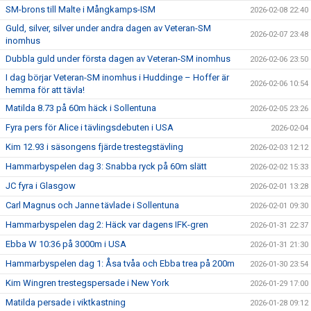
SM-brons till Malte i Mångkamps-ISM
2026-02-08 22:40
Guld, silver, silver under andra dagen av Veteran-SM
2026-02-07 23:48
inomhus
Dubbla guld under första dagen av Veteran-SM inomhus
2026-02-06 23:50
I dag börjar Veteran-SM inomhus i Huddinge – Hoffer är
2026-02-06 10:54
hemma för att tävla!
Matilda 8.73 på 60m häck i Sollentuna
2026-02-05 23:26
Fyra pers för Alice i tävlingsdebuten i USA
2026-02-04
Kim 12.93 i säsongens fjärde trestegstävling
2026-02-03 12:12
Hammarbyspelen dag 3: Snabba ryck på 60m slätt
2026-02-02 15:33
JC fyra i Glasgow
2026-02-01 13:28
Carl Magnus och Janne tävlade i Sollentuna
2026-02-01 09:30
Hammarbyspelen dag 2: Häck var dagens IFK-gren
2026-01-31 22:37
Ebba W 10:36 på 3000m i USA
2026-01-31 21:30
Hammarbyspelen dag 1: Åsa tvåa och Ebba trea på 200m
2026-01-30 23:54
Kim Wingren trestegspersade i New York
2026-01-29 17:00
Matilda persade i viktkastning
2026-01-28 09:12