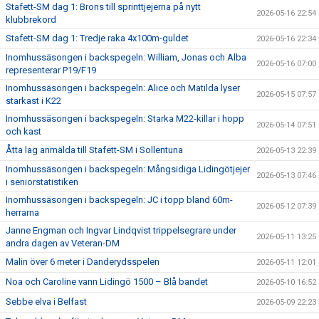
Stafett-SM dag 1: Brons till sprinttjejerna på nytt
2026-05-16 22:54
klubbrekord
Stafett-SM dag 1: Tredje raka 4x100m-guldet
2026-05-16 22:34
Inomhussäsongen i backspegeln: William, Jonas och Alba
2026-05-16 07:00
representerar P19/F19
Inomhussäsongen i backspegeln: Alice och Matilda lyser
2026-05-15 07:57
starkast i K22
Inomhussäsongen i backspegeln: Starka M22-killar i hopp
2026-05-14 07:51
och kast
Åtta lag anmälda till Stafett-SM i Sollentuna
2026-05-13 22:39
Inomhussäsongen i backspegeln: Mångsidiga Lidingötjejer
2026-05-13 07:46
i seniorstatistiken
Inomhussäsongen i backspegeln: JC i topp bland 60m-
2026-05-12 07:39
herrarna
Janne Engman och Ingvar Lindqvist trippelsegrare under
2026-05-11 13:25
andra dagen av Veteran-DM
Malin över 6 meter i Danderydsspelen
2026-05-11 12:01
Noa och Caroline vann Lidingö 1500 – Blå bandet
2026-05-10 16:52
Sebbe elva i Belfast
2026-05-09 22:23