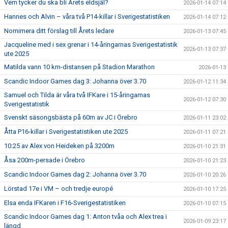
Vem tycker du ska bli Årets eldsjäl?
2026-01-14 07:14
Hannes och Alvin – våra två P14-killar i Sverigestatistiken
2026-01-14 07:12
Nomimera ditt förslag till Årets ledare
2026-01-13 07:45
Jacqueline med i sex grenar i 14-åringarnas Sverigestatistik
2026-01-13 07:37
ute 2025
Matilda vann 10 km-distansen på Stadion Marathon
2026-01-13
Scandic Indoor Games dag 3: Johanna över 3.70
2026-01-12 11:34
Samuel och Tilda är våra två IFKare i 15-åringarnas
2026-01-12 07:30
Sverigestatistik
Svenskt säsongsbästa på 60m av JC i Örebro
2026-01-11 23:02
Åtta P16-killar i Sverigestatistiken ute 2025
2026-01-11 07:21
10:25 av Alex von Heideken på 3200m
2026-01-10 21:31
Åsa 200m-persade i Örebro
2026-01-10 21:23
Scandic Indoor Games dag 2: Johanna över 3.70
2026-01-10 20:26
Lörstad 17e i VM – och tredje europé
2026-01-10 17:25
Elsa enda IFKaren i F16-Sverigestatistiken
2026-01-10 07:15
Scandic Indoor Games dag 1: Anton tvåa och Alex trea i
2026-01-09 23:17
längd