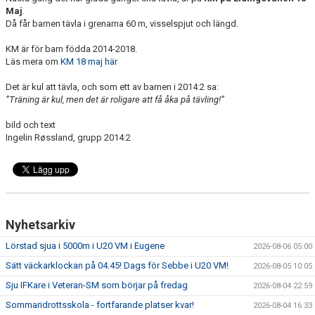
Maj
.
Då får barnen tävla i grenarna 60 m, visselspjut och längd.
KM är för barn födda 2014-2018.
Läs mera om
KM 18 maj här
Det är kul att tävla, och som ett av barnen i 2014:2 sa:
”Träning är kul, men det är roligare att få åka på tävling!”
bild och text
Ingelin Røssland, grupp 2014:2
Nyhetsarkiv
Lörstad sjua i 5000m i U20 VM i Eugene
2026-08-06 05:00
Sätt väckarklockan på 04.45! Dags för Sebbe i U20 VM!
2026-08-05 10:05
Sju IFKare i Veteran-SM som börjar på fredag
2026-08-04 22:59
Sommaridrottsskola - fortfarande platser kvar!
2026-08-04 16:33