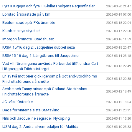
Fyra IFK-tjejer och fyra IFK-killar i helgens Regionfinaler
2026-03-20 21:47
Lörstad årsbästade på 5 km
2026-03-19 07:00
Beblomstrade på IFKs årsmöte
2026-03-18 22:04
Klubbens nya styrelse!
2026-03-17 22:50
Imorgon årsmöte i Stadshuset
2026-03-16 11:59
IUSM 15/16 dag 2: Jacqueline dubbel sexa
2026-03-15 20:47
IUSM15-16 dag 1: Längdbrons till Jacqueline
2026-03-14 23:18
Vad vill föreningarna använda Förbundet till?, undrar Curt
2026-03-13 22:49
Högberg på Friidrottstorget
En av två motioner gick igenom på Gotland-Stockholms
2026-03-12 20:38
Friidrottsförbunds årsmöte
Sebbe och Fanny prisade på Gotland-Stockholms
2026-03-12 18:49
Friidrottsförbunds årsmöte
JC tvåa i Österrike
2026-03-12 15:04
Dags för vinterns sista SM-tävling
2026-03-11 23:11
Nils och Jacqueline segrade i Nyköping
2026-03-11 13:20
IJSM dag 2: Andra silvermedaljen för Matilda
2026-03-10 23:33