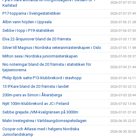
2026-07-07 07:55
Karlstad
P17-topparna i Sverigestatistiken
2026-07-07 07:49
Albin vann höjden i Uppsala
2026-07-06 21:28
Sebbe i topp i P19-statistiken
2026-07-06 07:43
Elva 22-årsjuniorer bland de 20 främsta
2026-07-05 17:30
Silver till Magnus i Nordiska veteranmästerskapen i Oslo
2026-07-05 11:48
Milton sexa i Nordiska juniormästerskapen
2026-07-05 09:37
Nio noteringar bland de 20 främsta i statistiken för
2026-07-04 21:44
tjejseniorerna
Philip Björk satte P13-klubbrekord i stavhopp
2026-07-04 16:11
13 IFKare bland de 20 främsta i landet
2026-07-03 23:12
200m-pers av Simon i Åkersberga
2026-07-03 20:44
Nytt 100m-klubbrekord av JC i Finland
2026-07-02 13:46
Sebbe grejade JVM-kvalgränsen på 3000m
2026-07-01 07:43
Malin trestegstrea i Världsungdomsspelsdagen
2026-06-30 22:07
Cooper och Atlassi med i helgens Nordiska
2026-06-30 20:50
Juniorlandskamp