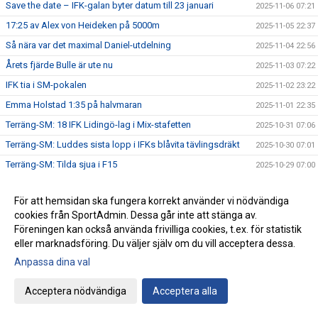
Save the date – IFK-galan byter datum till 23 januari
2025-11-06 07:21
17:25 av Alex von Heideken på 5000m
2025-11-05 22:37
Så nära var det maximal Daniel-utdelning
2025-11-04 22:56
Årets fjärde Bulle är ute nu
2025-11-03 07:22
IFK tia i SM-pokalen
2025-11-02 23:22
Emma Holstad 1:35 på halvmaran
2025-11-01 22:35
Terräng-SM: 18 IFK Lidingö-lag i Mix-stafetten
2025-10-31 07:06
Terräng-SM: Luddes sista lopp i IFKs blåvita tävlingsdräkt
2025-10-30 07:01
Terräng-SM: Tilda sjua i F15
2025-10-29 07:00
Terräng-SM: Veteranerna femma i lag
2025-10-28 23:29
För att hemsidan ska fungera korrekt använder vi nödvändiga
IFK Centralorganisations styrelse på besök i Helsingfors
2025-10-27 07:57
cookies från SportAdmin. Dessa går inte att stänga av.
Ebba sprang terräng i Pittsburg
2025-10-26 13:49
Föreningen kan också använda frivilliga cookies, t.ex. för statistik
eller marknadsföring. Du väljer själv om du vill acceptera dessa.
Terräng-SM: Bronsmedalj till P19-laget
2025-10-26 09:07
Anpassa dina val
Janne skriver om skolidrottsplatser
2025-10-25 22:07
Terräng-SM: Kassaskåpssäkert P19-guld till Kalle
2025-10-25 22:00
Acceptera nödvändiga
Acceptera alla
Terräng-SM: Silver till Nina i K55
2025-10-24 09:24