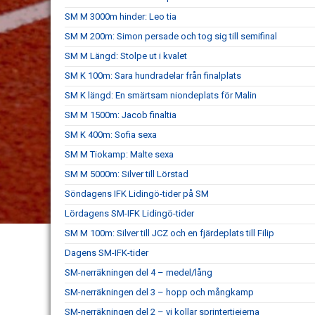
SM M 3000m hinder: Leo tia
SM M 200m: Simon persade och tog sig till semifinal
SM M Längd: Stolpe ut i kvalet
SM K 100m: Sara hundradelar från finalplats
SM K längd: En smärtsam niondeplats för Malin
SM M 1500m: Jacob finaltia
SM K 400m: Sofia sexa
SM M Tiokamp: Malte sexa
SM M 5000m: Silver till Lörstad
Söndagens IFK Lidingö-tider på SM
Lördagens SM-IFK Lidingö-tider
SM M 100m: Silver till JCZ och en fjärdeplats till Filip
Dagens SM-IFK-tider
SM-nerräkningen del 4 – medel/lång
SM-nerräkningen del 3 – hopp och mångkamp
SM-nerräkningen del 2 – vi kollar sprintertjejerna