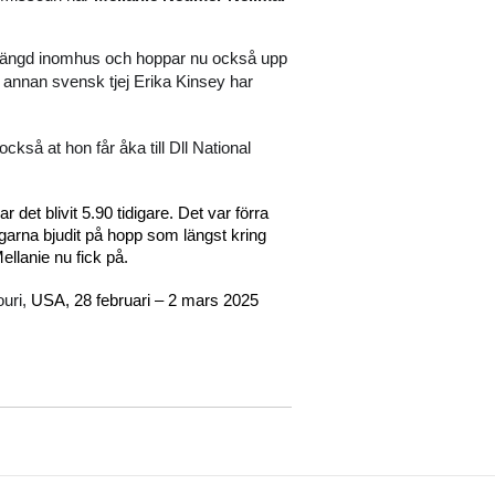
 längd inomhus och hoppar nu också upp 
n annan svensk tjej Erika Kinsey har 
så at hon får åka till Dll National 
 det blivit 5.90 tidigare. Det var förra 
ngarna bjudit på hopp som längst kring 
ellanie nu fick på.
uri,
 USA, 28 februari – 2 mars 2025 