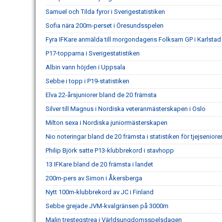
Samuel och Tilda fyror i Sverigestatistiken
Sofia nära 200m-perset i Öresundsspelen
Fyra IFKare anmälda till morgondagens Folksam GP i Karlstad
P17-topparna i Sverigestatistiken
Albin vann höjden i Uppsala
Sebbe i topp i P19-statistiken
Elva 22-årsjuniorer bland de 20 främsta
Silver till Magnus i Nordiska veteranmästerskapen i Oslo
Milton sexa i Nordiska juniormästerskapen
Nio noteringar bland de 20 främsta i statistiken för tjejseniore
Philip Björk satte P13-klubbrekord i stavhopp
13 IFKare bland de 20 främsta i landet
200m-pers av Simon i Åkersberga
Nytt 100m-klubbrekord av JC i Finland
Sebbe grejade JVM-kvalgränsen på 3000m
Malin trestegstrea i Världsungdomsspelsdagen