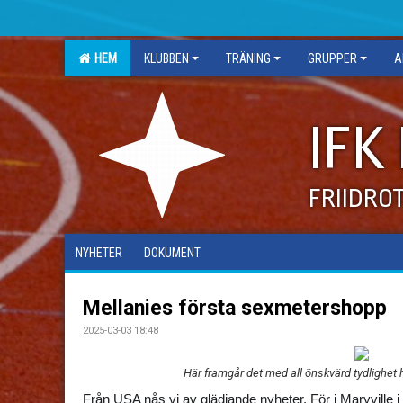
HEM
KLUBBEN
TRÄNING
GRUPPER
A
IFK
FRIIDRO
NYHETER
DOKUMENT
Mellanies första sexmetershopp
2025-03-03 18:48
Här framgår det med all önskvärd tydlighet 
Från USA nås vi av glädjande nyheter. För i Maryville 