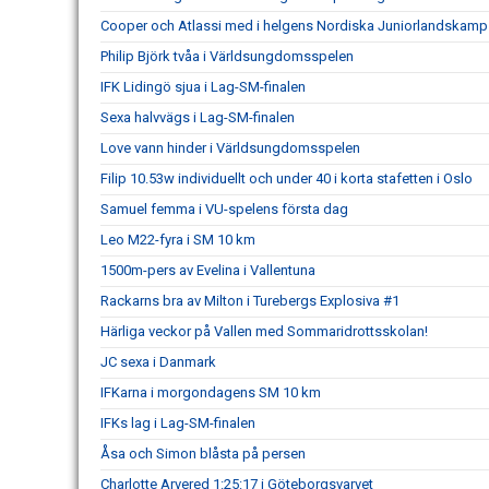
Cooper och Atlassi med i helgens Nordiska Juniorlandskamp
Philip Björk tvåa i Världsungdomsspelen
IFK Lidingö sjua i Lag-SM-finalen
Sexa halvvägs i Lag-SM-finalen
Love vann hinder i Världsungdomsspelen
Filip 10.53w individuellt och under 40 i korta stafetten i Oslo
Samuel femma i VU-spelens första dag
Leo M22-fyra i SM 10 km
1500m-pers av Evelina i Vallentuna
Rackarns bra av Milton i Turebergs Explosiva #1
Härliga veckor på Vallen med Sommaridrottsskolan!
JC sexa i Danmark
IFKarna i morgondagens SM 10 km
IFKs lag i Lag-SM-finalen
Åsa och Simon blåsta på persen
Charlotte Arvered 1:25:17 i Göteborgsvarvet