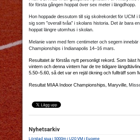
för första gången hoppat över sex meter i längdhopp.
Hon hoppade dessutom till sig skolrekordet för UCM i
sig som ”overall tvåa” i skolans historia. Det är bara e
hoppat längre utomhus i skolan.
Melanie vann med fem centimeter och segern innebär ock
Championships i Indianapolis 14–16 mars.
Resultatet är förstås nytt personligt rekord. Som bäst har
vintern och denna vintern har de tre tidigare längdtävli
5.50–5.60, så det var en rejäl ökning och fullträff som M
Misso
Resultat MIAA Indoor Championships, Maryville, 
Nyhetsarkiv
Lörstad sjua i 5000m i U20 VM i Eugene