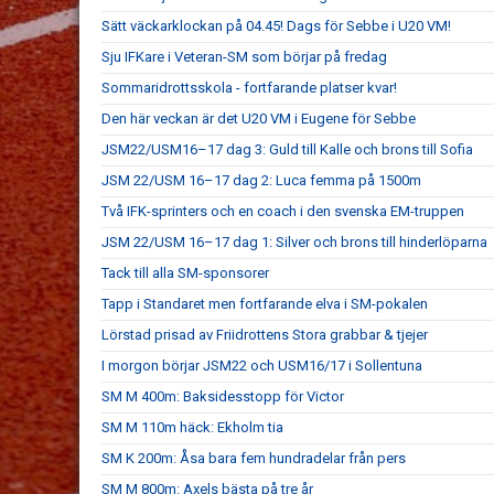
Sätt väckarklockan på 04.45! Dags för Sebbe i U20 VM!
Sju IFKare i Veteran-SM som börjar på fredag
Sommaridrottsskola - fortfarande platser kvar!
Den här veckan är det U20 VM i Eugene för Sebbe
JSM22/USM16–17 dag 3: Guld till Kalle och brons till Sofia
JSM 22/USM 16–17 dag 2: Luca femma på 1500m
Två IFK-sprinters och en coach i den svenska EM-truppen
JSM 22/USM 16–17 dag 1: Silver och brons till hinderlöparna
Tack till alla SM-sponsorer
Tapp i Standaret men fortfarande elva i SM-pokalen
Lörstad prisad av Friidrottens Stora grabbar & tjejer
I morgon börjar JSM22 och USM16/17 i Sollentuna
SM M 400m: Baksidesstopp för Victor
SM M 110m häck: Ekholm tia
SM K 200m: Åsa bara fem hundradelar från pers
SM M 800m: Axels bästa på tre år