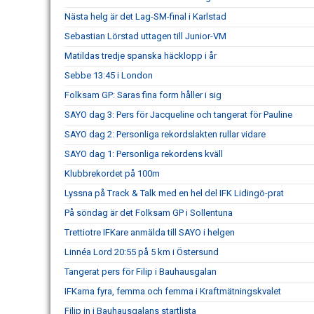
Nästa helg är det Lag-SM-final i Karlstad
Sebastian Lörstad uttagen till Junior-VM
Matildas tredje spanska häcklopp i år
Sebbe 13:45 i London
Folksam GP: Saras fina form håller i sig
SAYO dag 3: Pers för Jacqueline och tangerat för Pauline
SAYO dag 2: Personliga rekordslakten rullar vidare
SAYO dag 1: Personliga rekordens kväll
Klubbrekordet på 100m
Lyssna på Track & Talk med en hel del IFK Lidingö-prat
På söndag är det Folksam GP i Sollentuna
Trettiotre IFKare anmälda till SAYO i helgen
Linnéa Lord 20:55 på 5 km i Östersund
Tangerat pers för Filip i Bauhausgalan
IFKarna fyra, femma och femma i Kraftmätningskvalet
Filip in i Bauhausgalans startlista