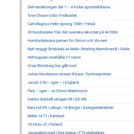
SM-nerräkningen del 1 – vi kollar sprinterkillarna
Tove Olsson tvåa i Fridkastet
Carl-Magnus Helin sprang 100m i Ystad
33 hundradelar från det svenska rekordet på 4x100m
Hundradelsnära persen för Simon och Vincent
Nytt snyggt årtsbästa av Malin Otterling Marmbrandt i Gävle
SM-truppen innehåller 21 namn
Orvar Blomberg har gått bort
Johan Nordenson ensam IFKare i Tumbasprinten
Jacob 3:50 – igen – i England
Pers – igen – av Simon Martinsson
Sebbe dubbelt uttagen till U20 VM
Bara två IFK Lidingö-14-åringar i Sverigestatistiken
Malte 14.71 i Karlstad
10.34 av JC i Finland
Jacqueline med i fyra grenar i F15-statistiken