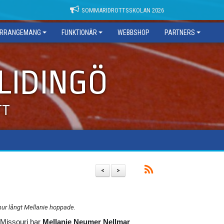
SOMMARIDROTTSSKOLAN 2026
RRANGEMANG
FUNKTIONÄR
WEBBSHOP
PARTNERS
 LIDINGÖ
TT
<
>
hur långt Mellanie hoppade.
i Missouri har
Mellanie Neumer Nellmar