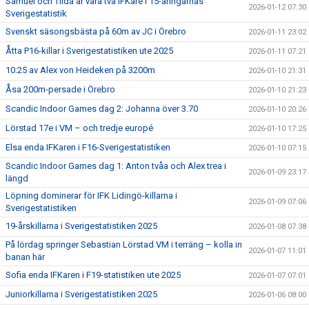
Samuel och Tilda är våra två IFKare i 15-åringarnas
2026-01-12 07:30
Sverigestatistik
Svenskt säsongsbästa på 60m av JC i Örebro
2026-01-11 23:02
Åtta P16-killar i Sverigestatistiken ute 2025
2026-01-11 07:21
10:25 av Alex von Heideken på 3200m
2026-01-10 21:31
Åsa 200m-persade i Örebro
2026-01-10 21:23
Scandic Indoor Games dag 2: Johanna över 3.70
2026-01-10 20:26
Lörstad 17e i VM – och tredje europé
2026-01-10 17:25
Elsa enda IFKaren i F16-Sverigestatistiken
2026-01-10 07:15
Scandic Indoor Games dag 1: Anton tvåa och Alex trea i
2026-01-09 23:17
längd
Löpning dominerar för IFK Lidingö-killarna i
2026-01-09 07:06
Sverigestatistiken
19-årskillarna i Sverigestatistiken 2025
2026-01-08 07:38
På lördag springer Sebastian Lörstad VM i terräng – kolla in
2026-01-07 11:01
banan här
Sofia enda IFKaren i F19-statistiken ute 2025
2026-01-07 07:01
Juniorkillarna i Sverigestatistiken 2025
2026-01-06 08:00