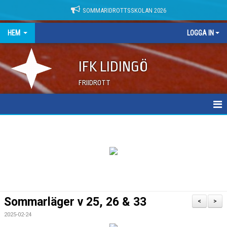
SOMMARIDROTTSSKOLAN 2026
HEM
LOGGA IN
IFK LIDINGÖ
FRIIDROTT
NYHETER
DOKUMENT
Sommarläger v 25, 26 & 33
<
>
2025-02-24