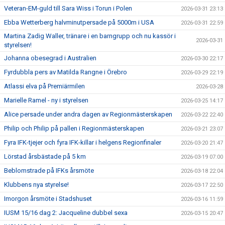
Veteran-EM-guld till Sara Wiss i Torun i Polen
2026-03-31 23:13
Ebba Wetterberg halvminutpersade på 5000m i USA
2026-03-31 22:59
Martina Zadig Waller, tränare i en barngrupp och nu kassör i
2026-03-31
styrelsen!
Johanna obesegrad i Australien
2026-03-30 22:17
Fyrdubbla pers av Matilda Rangne i Örebro
2026-03-29 22:19
Atlassi elva på Premiärmilen
2026-03-28
Marielle Ramel - ny i styrelsen
2026-03-25 14:17
Alice persade under andra dagen av Regionmästerskapen
2026-03-22 22:40
Philip och Philip på pallen i Regionmästerskapen
2026-03-21 23:07
Fyra IFK-tjejer och fyra IFK-killar i helgens Regionfinaler
2026-03-20 21:47
Lörstad årsbästade på 5 km
2026-03-19 07:00
Beblomstrade på IFKs årsmöte
2026-03-18 22:04
Klubbens nya styrelse!
2026-03-17 22:50
Imorgon årsmöte i Stadshuset
2026-03-16 11:59
IUSM 15/16 dag 2: Jacqueline dubbel sexa
2026-03-15 20:47