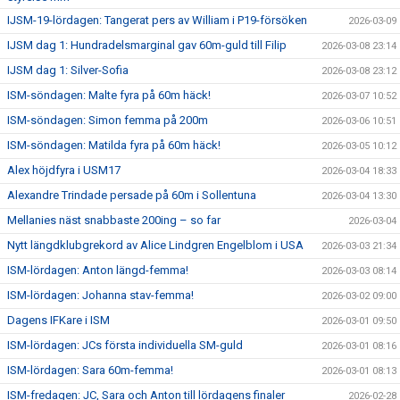
IJSM-19-lördagen: Tangerat pers av William i P19-försöken
2026-03-09
IJSM dag 1: Hundradelsmarginal gav 60m-guld till Filip
2026-03-08 23:14
IJSM dag 1: Silver-Sofia
2026-03-08 23:12
ISM-söndagen: Malte fyra på 60m häck!
2026-03-07 10:52
ISM-söndagen: Simon femma på 200m
2026-03-06 10:51
ISM-söndagen: Matilda fyra på 60m häck!
2026-03-05 10:12
Alex höjdfyra i USM17
2026-03-04 18:33
Alexandre Trindade persade på 60m i Sollentuna
2026-03-04 13:30
Mellanies näst snabbaste 200ing – so far
2026-03-04
Nytt längdklubgrekord av Alice Lindgren Engelblom i USA
2026-03-03 21:34
ISM-lördagen: Anton längd-femma!
2026-03-03 08:14
ISM-lördagen: Johanna stav-femma!
2026-03-02 09:00
Dagens IFKare i ISM
2026-03-01 09:50
ISM-lördagen: JCs första individuella SM-guld
2026-03-01 08:16
ISM-lördagen: Sara 60m-femma!
2026-03-01 08:13
ISM-fredagen: JC, Sara och Anton till lördagens finaler
2026-02-28