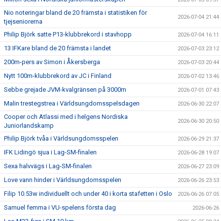
Nio noteringar bland de 20 främsta i statistiken för
2026-07-04 21:44
tjejseniorerna
Philip Björk satte P13-klubbrekord i stavhopp
2026-07-04 16:11
13 IFKare bland de 20 främsta i landet
2026-07-03 23:12
200m-pers av Simon i Åkersberga
2026-07-03 20:44
Nytt 100m-klubbrekord av JC i Finland
2026-07-02 13:46
Sebbe grejade JVM-kvalgränsen på 3000m
2026-07-01 07:43
Malin trestegstrea i Världsungdomsspelsdagen
2026-06-30 22:07
Cooper och Atlassi med i helgens Nordiska
2026-06-30 20:50
Juniorlandskamp
Philip Björk tvåa i Världsungdomsspelen
2026-06-29 21:37
IFK Lidingö sjua i Lag-SM-finalen
2026-06-28 19:07
Sexa halvvägs i Lag-SM-finalen
2026-06-27 23:09
Love vann hinder i Världsungdomsspelen
2026-06-26 23:53
Filip 10.53w individuellt och under 40 i korta stafetten i Oslo
2026-06-26 07:05
Samuel femma i VU-spelens första dag
2026-06-26