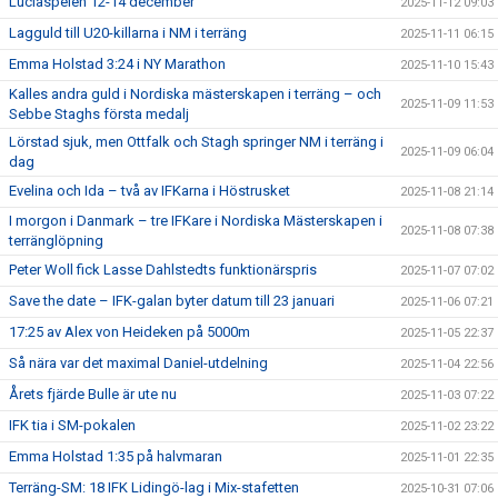
Luciaspelen 12-14 december
2025-11-12 09:03
Lagguld till U20-killarna i NM i terräng
2025-11-11 06:15
Emma Holstad 3:24 i NY Marathon
2025-11-10 15:43
Kalles andra guld i Nordiska mästerskapen i terräng – och
2025-11-09 11:53
Sebbe Staghs första medalj
Lörstad sjuk, men Ottfalk och Stagh springer NM i terräng i
2025-11-09 06:04
dag
Evelina och Ida – två av IFKarna i Höstrusket
2025-11-08 21:14
I morgon i Danmark – tre IFKare i Nordiska Mästerskapen i
2025-11-08 07:38
terränglöpning
Peter Woll fick Lasse Dahlstedts funktionärspris
2025-11-07 07:02
Save the date – IFK-galan byter datum till 23 januari
2025-11-06 07:21
17:25 av Alex von Heideken på 5000m
2025-11-05 22:37
Så nära var det maximal Daniel-utdelning
2025-11-04 22:56
Årets fjärde Bulle är ute nu
2025-11-03 07:22
IFK tia i SM-pokalen
2025-11-02 23:22
Emma Holstad 1:35 på halvmaran
2025-11-01 22:35
Terräng-SM: 18 IFK Lidingö-lag i Mix-stafetten
2025-10-31 07:06