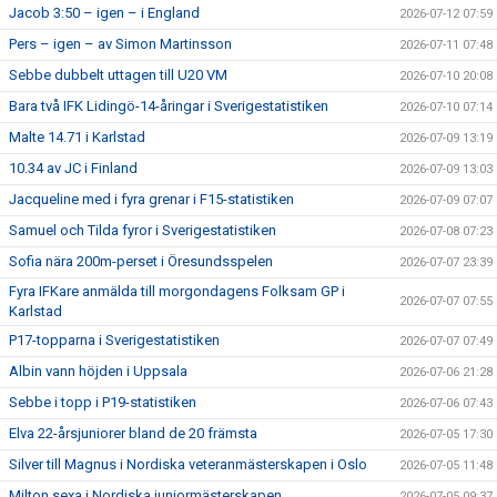
Jacob 3:50 – igen – i England
2026-07-12 07:59
Pers – igen – av Simon Martinsson
2026-07-11 07:48
Sebbe dubbelt uttagen till U20 VM
2026-07-10 20:08
Bara två IFK Lidingö-14-åringar i Sverigestatistiken
2026-07-10 07:14
Malte 14.71 i Karlstad
2026-07-09 13:19
10.34 av JC i Finland
2026-07-09 13:03
Jacqueline med i fyra grenar i F15-statistiken
2026-07-09 07:07
Samuel och Tilda fyror i Sverigestatistiken
2026-07-08 07:23
Sofia nära 200m-perset i Öresundsspelen
2026-07-07 23:39
Fyra IFKare anmälda till morgondagens Folksam GP i
2026-07-07 07:55
Karlstad
P17-topparna i Sverigestatistiken
2026-07-07 07:49
Albin vann höjden i Uppsala
2026-07-06 21:28
Sebbe i topp i P19-statistiken
2026-07-06 07:43
Elva 22-årsjuniorer bland de 20 främsta
2026-07-05 17:30
Silver till Magnus i Nordiska veteranmästerskapen i Oslo
2026-07-05 11:48
Milton sexa i Nordiska juniormästerskapen
2026-07-05 09:37