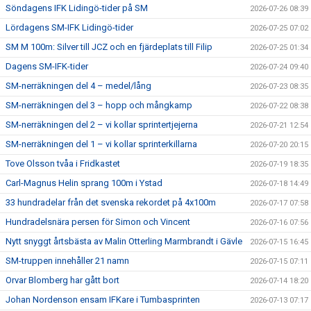
Söndagens IFK Lidingö-tider på SM
2026-07-26 08:39
Lördagens SM-IFK Lidingö-tider
2026-07-25 07:02
SM M 100m: Silver till JCZ och en fjärdeplats till Filip
2026-07-25 01:34
Dagens SM-IFK-tider
2026-07-24 09:40
SM-nerräkningen del 4 – medel/lång
2026-07-23 08:35
SM-nerräkningen del 3 – hopp och mångkamp
2026-07-22 08:38
SM-nerräkningen del 2 – vi kollar sprintertjejerna
2026-07-21 12:54
SM-nerräkningen del 1 – vi kollar sprinterkillarna
2026-07-20 20:15
Tove Olsson tvåa i Fridkastet
2026-07-19 18:35
Carl-Magnus Helin sprang 100m i Ystad
2026-07-18 14:49
33 hundradelar från det svenska rekordet på 4x100m
2026-07-17 07:58
Hundradelsnära persen för Simon och Vincent
2026-07-16 07:56
Nytt snyggt årtsbästa av Malin Otterling Marmbrandt i Gävle
2026-07-15 16:45
SM-truppen innehåller 21 namn
2026-07-15 07:11
Orvar Blomberg har gått bort
2026-07-14 18:20
Johan Nordenson ensam IFKare i Tumbasprinten
2026-07-13 07:17