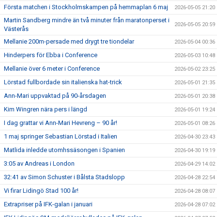
Första matchen i Stockholmskampen på hemmaplan 6 maj
2026-05-05 21:20
Martin Sandberg mindre än två minuter från maratonperset i
2026-05-05 20:59
Västerås
Mellanie 200m-persade med drygt tre tiondelar
2026-05-04 00:36
Hinderpers för Ebba i Conference
2026-05-03 10:48
Mellanie över 6 meter i Conference
2026-05-02 23:25
Lörstad fullbordade sin italienska hat-trick
2026-05-01 21:35
Ann-Mari uppvaktad på 90-årsdagen
2026-05-01 20:38
Kim Wingren nära pers i längd
2026-05-01 19:24
I dag grattar vi Ann-Mari Hevreng – 90 år!
2026-05-01 08:26
1 maj springer Sebastian Lörstad i Italien
2026-04-30 23:43
Matlida inledde utomhssäsongen i Spanien
2026-04-30 19:19
3:05 av Andreas i London
2026-04-29 14:02
32:41 av Simon Schuster i Bålsta Stadslopp
2026-04-28 22:54
Vi firar Lidingö Stad 100 år!
2026-04-28 08:07
Extrapriser på IFK-galan i januari
2026-04-28 07:02