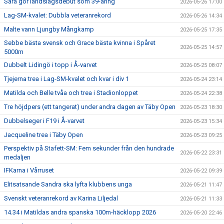
Sara gör landslagsdebut som 39-åring
2026-05-26 17:00
Lag-SM-kvalet: Dubbla veteranrekord
2026-05-26 14:34
Malte vann Ljungby Mångkamp
2026-05-25 17:35
Sebbe bästa svensk och Grace bästa kvinna i Spåret
2026-05-25 14:57
5000m
Dubbelt Lidingö i topp i Å-varvet
2026-05-25 08:07
Tjejerna trea i Lag-SM-kvalet och kvar i div 1
2026-05-24 23:14
Matilda och Belle tvåa och trea i Stadionloppet
2026-05-24 22:38
Tre höjdpers (ett tangerat) under andra dagen av Täby Open
2026-05-23 18:30
Dubbelseger i F19 i Å-varvet
2026-05-23 15:34
Jacqueline trea i Täby Open
2026-05-23 09:25
Perspektiv på Stafett-SM: Fem sekunder från den hundrade
2026-05-22 23:31
medaljen
IFKarna i Vårruset
2026-05-22 09:39
Elitsatsande Sandra ska lyfta klubbens unga
2026-05-21 11:47
Svenskt veteranrekord av Karina Liljedal
2026-05-21 11:33
14.34 i Matildas andra spanska 100m-häcklopp 2026
2026-05-20 22:46