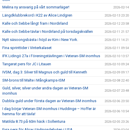
Melina ny ansvarig på vårt sommarläger!
2026-02-14
Längdklubbrekord i K22 av Alice Lindgren
2026-02-13 23:20
Kalle och Sebbe långt fram i Nordirland
2026-02-12 23:58
Kalle och Sebbe tävlar i Nordirland på torsdagskvällen
2026-02-11 21:57
Nytt säsoongsbästa i höjd av Kim i New York.
2026-02-11 14:21
Fina sprinttider i Vinterkalaset
2026-02-11 09:54
IFK Lidingö 27a i Föreningstävlingen i Veteran-SM inomhus
2026-02-10 13:57
Tangerat pers för JC i Litauen
2026-02-10 09:24
IVSM, dag 3: Silver till Magnus och guld till Kenneth
2026-02-09 09:17
SM-brons till Malte i Mångkamps-ISM
2026-02-08 22:40
Guld, silver, silver under andra dagen av Veteran-SM
2026-02-07 23:48
inomhus
Dubbla guld under första dagen av Veteran-SM inomhus
2026-02-06 23:50
I dag börjar Veteran-SM inomhus i Huddinge – Hoffer är
2026-02-06 10:54
hemma för att tävla!
Matilda 8.73 på 60m häck i Sollentuna
2026-02-05 23:26
Fyra pers för Alice i tävlingsdebuten i USA
2026-02-04