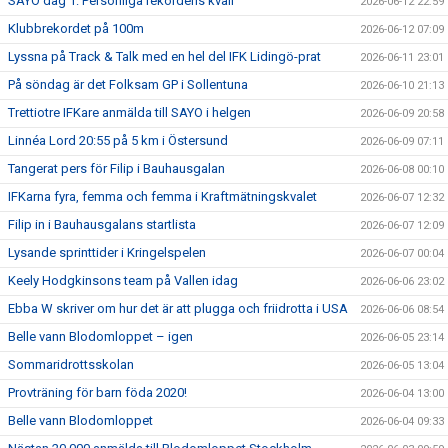
SAYO dag 1: Personliga rekordens kväll
2026-06-12 22:59
Klubbrekordet på 100m
2026-06-12 07:09
Lyssna på Track & Talk med en hel del IFK Lidingö-prat
2026-06-11 23:01
På söndag är det Folksam GP i Sollentuna
2026-06-10 21:13
Trettiotre IFKare anmälda till SAYO i helgen
2026-06-09 20:58
Linnéa Lord 20:55 på 5 km i Östersund
2026-06-09 07:11
Tangerat pers för Filip i Bauhausgalan
2026-06-08 00:10
IFKarna fyra, femma och femma i Kraftmätningskvalet
2026-06-07 12:32
Filip in i Bauhausgalans startlista
2026-06-07 12:09
Lysande sprinttider i Kringelspelen
2026-06-07 00:04
Keely Hodgkinsons team på Vallen idag
2026-06-06 23:02
Ebba W skriver om hur det är att plugga och friidrotta i USA
2026-06-06 08:54
Belle vann Blodomloppet – igen
2026-06-05 23:14
Sommaridrottsskolan
2026-06-05 13:04
Provträning för barn föda 2020!
2026-06-04 13:00
Belle vann Blodomloppet
2026-06-04 09:33