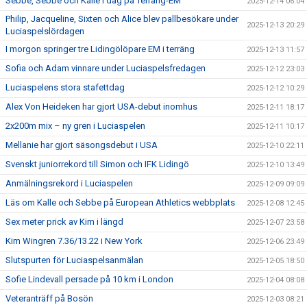
Sebbe, Sebbe och Kalle i dag på Terräng-EM
2025-12-14 06:04
Philip, Jacqueline, Sixten och Alice blev pallbesökare under
2025-12-13 20:29
Luciaspelslördagen
I morgon springer tre Lidingölöpare EM i terräng
2025-12-13 11:57
Sofia och Adam vinnare under Luciaspelsfredagen
2025-12-12 23:03
Luciaspelens stora stafettdag
2025-12-12 10:29
Alex Von Heideken har gjort USA-debut inomhus
2025-12-11 18:17
2x200m mix – ny gren i Luciaspelen
2025-12-11 10:17
Mellanie har gjort säsongsdebut i USA
2025-12-10 22:11
Svenskt juniorrekord till Simon och IFK Lidingö
2025-12-10 13:49
Anmälningsrekord i Luciaspelen
2025-12-09 09:09
Läs om Kalle och Sebbe på European Athletics webbplats
2025-12-08 12:45
Sex meter prick av Kim i längd
2025-12-07 23:58
Kim Wingren 7.36/13.22 i New York
2025-12-06 23:49
Slutspurten för Luciaspelsanmälan
2025-12-05 18:50
Sofie Lindevall persade på 10 km i London
2025-12-04 08:08
Veteranträff på Bosön
2025-12-03 08:21