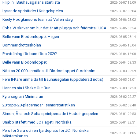
Filip in i Bauhausgalans startlista
2026-06-07 12:09
Lysande sprinttider i Kringelspelen
2026-06-07 00:04
Keely Hodgkinsons team på Vallen idag
2026-06-06 23:02
Ebba W skriver om hur det är att plugga och friidrotta i USA
2026-06-06 08:54
Belle vann Blodomloppet – igen
2026-06-05 23:14
Sommaridrottsskolan
2026-06-05 13:04
Provträning för barn föda 2020!
2026-06-04 13:00
Belle vann Blodomloppet
2026-06-04 09:33
Nästan 20 000 anmälda till Blodomloppet Stockholm
2026-06-03 09:59
Fem IFKare anmälda till Bauhausgalan (uppdaterad notis)
2026-06-03 08:01
Hannes nia i Shake Out Run
2026-06-03 07:53
Fyra segrar i Minimaran
2026-06-02 22:27
20 topp-20-placeringar i seniorstatistiken
2026-06-02 09:40
Simon, Åsa och Sofia sprintpersade i Huddingespelen
2026-06-01 22:53
Snabb stafett med JC i laget i Nordiska
2026-06-01 22:31
Pers för Sara och en fjärdeplats för JC i Nordiska
2026-05-31 01:05
Mästerskapen