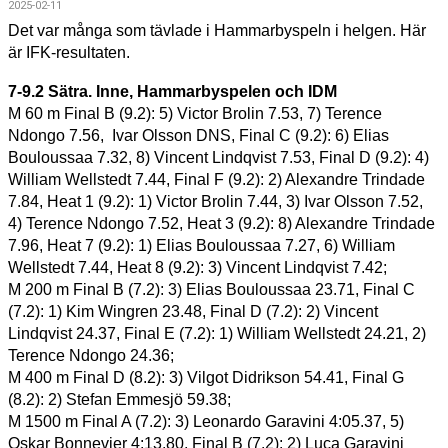
2025-02-11
Det var många som tävlade i Hammarbyspeln i helgen. Här 
är IFK-resultaten.
7-9.2 Sätra. Inne, Hammarbyspelen och IDM
M 60 m Final B (9.2): 5) Victor Brolin 7.53, 7) Terence 
Ndongo 7.56,  Ivar Olsson DNS, Final C (9.2): 6) Elias 
Bouloussaa 7.32, 8) Vincent Lindqvist 7.53, Final D (9.2): 4) 
William Wellstedt 7.44, Final F (9.2): 2) Alexandre Trindade 
7.84, Heat 1 (9.2): 1) Victor Brolin 7.44, 3) Ivar Olsson 7.52, 
4) Terence Ndongo 7.52, Heat 3 (9.2): 8) Alexandre Trindade 
7.96, Heat 7 (9.2): 1) Elias Bouloussaa 7.27, 6) William 
Wellstedt 7.44, Heat 8 (9.2): 3) Vincent Lindqvist 7.42; 
M 200 m Final B (7.2): 3) Elias Bouloussaa 23.71, Final C 
(7.2): 1) Kim Wingren 23.48, Final D (7.2): 2) Vincent 
Lindqvist 24.37, Final E (7.2): 1) William Wellstedt 24.21, 2) 
Terence Ndongo 24.36; 
M 400 m Final D (8.2): 3) Vilgot Didrikson 54.41, Final G 
(8.2): 2) Stefan Emmesjö 59.38; 
M 1500 m Final A (7.2): 3) Leonardo Garavini 4:05.37, 5) 
Oskar Bonnevier 4:13.80, Final B (7.2): 2) Luca Garavini 