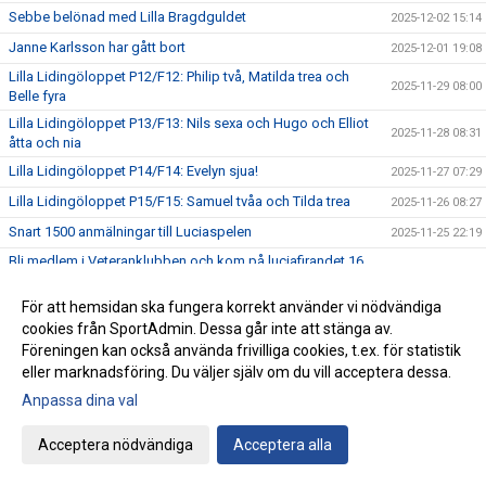
Sebbe belönad med Lilla Bragdguldet
2025-12-02 15:14
Janne Karlsson har gått bort
2025-12-01 19:08
Lilla Lidingöloppet P12/F12: Philip två, Matilda trea och
2025-11-29 08:00
Belle fyra
Lilla Lidingöloppet P13/F13: Nils sexa och Hugo och Elliot
2025-11-28 08:31
åtta och nia
Lilla Lidingöloppet P14/F14: Evelyn sjua!
2025-11-27 07:29
Lilla Lidingöloppet P15/F15: Samuel tvåa och Tilda trea
2025-11-26 08:27
Snart 1500 anmälningar till Luciaspelen
2025-11-25 22:19
Bli medlem i Veteranklubben och kom på luciafirandet 16
2025-11-24 19:01
december
För att hemsidan ska fungera korrekt använder vi nödvändiga
Kort rapport från Svensk Friidrotts höstkonferens
2025-11-23 23:21
cookies från SportAdmin. Dessa går inte att stänga av.
1:17 på halvmaran av Olle Lindeberg
2025-11-22 08:43
Föreningen kan också använda frivilliga cookies, t.ex. för statistik
Sofia, Milton och Filip uttagna till helgens utvecklingsträff i
eller marknadsföring. Du väljer själv om du vill acceptera dessa.
2025-11-21 14:23
Falun
Anpassa dina val
Torsdag 26/11 klädkväll på kansliet
2025-11-21 07:54
Acceptera nödvändiga
Acceptera alla
Ni är guld värda!
2025-11-20 11:27
Veterandag på Bosön 29 november
2025-11-19 13:42