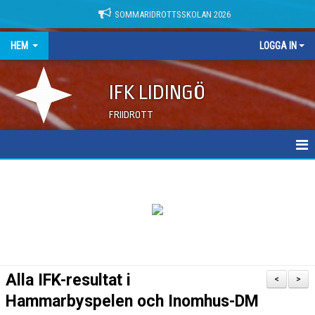
SOMMARIDROTTSSKOLAN 2026
HEM
LOGGA IN
IFK LIDINGÖ
FRIIDROTT
NYHETER
DOKUMENT
Alla IFK-resultat i
<
>
Hammarbyspelen och Inomhus-DM