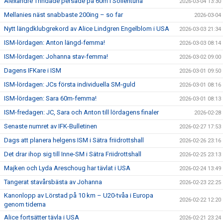
Alexandre Trindade persade på 60m i Sollentuna
2026-03-04 13:30
Mellanies näst snabbaste 200ing – so far
2026-03-04
Nytt längdklubgrekord av Alice Lindgren Engelblom i USA
2026-03-03 21:34
ISM-lördagen: Anton längd-femma!
2026-03-03 08:14
ISM-lördagen: Johanna stav-femma!
2026-03-02 09:00
Dagens IFKare i ISM
2026-03-01 09:50
ISM-lördagen: JCs första individuella SM-guld
2026-03-01 08:16
ISM-lördagen: Sara 60m-femma!
2026-03-01 08:13
ISM-fredagen: JC, Sara och Anton till lördagens finaler
2026-02-28
Senaste numret av IFK-Bulletinen
2026-02-27 17:53
Dags att planera helgens ISM i Sätra friidrottshall
2026-02-26 23:16
Det drar ihop sig till Inne-SM i Sätra Friidrottshall
2026-02-25 23:13
Majken och Lyda Areschoug har tävlat i USA
2026-02-24 13:49
Tangerat stavårsbästa av Johanna
2026-02-23 22:25
Kanonlopp av Lörstad på 10 km – U20-tvåa i Europa
2026-02-22 12:20
genom tiderna
Alice fortsätter tävla i USA
2026-02-21 23:24