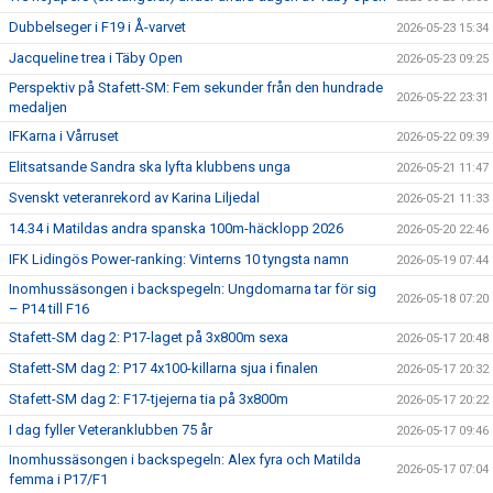
Dubbelseger i F19 i Å-varvet
2026-05-23 15:34
Jacqueline trea i Täby Open
2026-05-23 09:25
Perspektiv på Stafett-SM: Fem sekunder från den hundrade
2026-05-22 23:31
medaljen
IFKarna i Vårruset
2026-05-22 09:39
Elitsatsande Sandra ska lyfta klubbens unga
2026-05-21 11:47
Svenskt veteranrekord av Karina Liljedal
2026-05-21 11:33
14.34 i Matildas andra spanska 100m-häcklopp 2026
2026-05-20 22:46
IFK Lidingös Power-ranking: Vinterns 10 tyngsta namn
2026-05-19 07:44
Inomhussäsongen i backspegeln: Ungdomarna tar för sig
2026-05-18 07:20
– P14 till F16
Stafett-SM dag 2: P17-laget på 3x800m sexa
2026-05-17 20:48
Stafett-SM dag 2: P17 4x100-killarna sjua i finalen
2026-05-17 20:32
Stafett-SM dag 2: F17-tjejerna tia på 3x800m
2026-05-17 20:22
I dag fyller Veteranklubben 75 år
2026-05-17 09:46
Inomhussäsongen i backspegeln: Alex fyra och Matilda
2026-05-17 07:04
femma i P17/F1