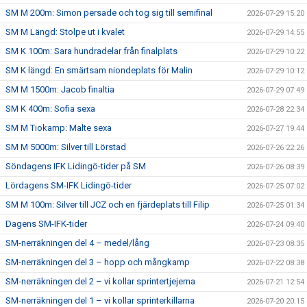
SM M 200m: Simon persade och tog sig till semifinal
2026-07-29 15:20
SM M Längd: Stolpe ut i kvalet
2026-07-29 14:55
SM K 100m: Sara hundradelar från finalplats
2026-07-29 10:22
SM K längd: En smärtsam niondeplats för Malin
2026-07-29 10:12
SM M 1500m: Jacob finaltia
2026-07-29 07:49
SM K 400m: Sofia sexa
2026-07-28 22:34
SM M Tiokamp: Malte sexa
2026-07-27 19:44
SM M 5000m: Silver till Lörstad
2026-07-26 22:26
Söndagens IFK Lidingö-tider på SM
2026-07-26 08:39
Lördagens SM-IFK Lidingö-tider
2026-07-25 07:02
SM M 100m: Silver till JCZ och en fjärdeplats till Filip
2026-07-25 01:34
Dagens SM-IFK-tider
2026-07-24 09:40
SM-nerräkningen del 4 – medel/lång
2026-07-23 08:35
SM-nerräkningen del 3 – hopp och mångkamp
2026-07-22 08:38
SM-nerräkningen del 2 – vi kollar sprintertjejerna
2026-07-21 12:54
SM-nerräkningen del 1 – vi kollar sprinterkillarna
2026-07-20 20:15