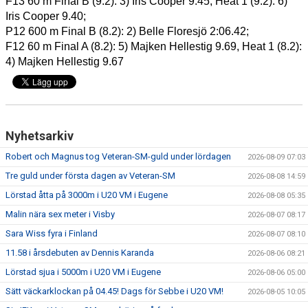
F13 60 m Final B (9.2): 3) Iris Cooper 9.45, Heat 1 (9.2): 6) 
Iris Cooper 9.40; 
P12 600 m Final B (8.2): 2) Belle Floresjö 2:06.42; 
F12 60 m Final A (8.2): 5) Majken Hellestig 9.69, Heat 1 (8.2): 
4) Majken Hellestig 9.67
Nyhetsarkiv
Robert och Magnus tog Veteran-SM-guld under lördagen
2026-08-09 07:03
Tre guld under första dagen av Veteran-SM
2026-08-08 14:59
Lörstad åtta på 3000m i U20 VM i Eugene
2026-08-08 05:35
Malin nära sex meter i Visby
2026-08-07 08:17
Sara Wiss fyra i Finland
2026-08-07 08:10
11.58 i årsdebuten av Dennis Karanda
2026-08-06 08:21
Lörstad sjua i 5000m i U20 VM i Eugene
2026-08-06 05:00
Sätt väckarklockan på 04.45! Dags för Sebbe i U20 VM!
2026-08-05 10:05