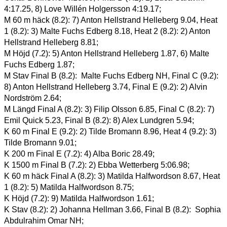
4:17.25, 8) Love Willén Holgersson 4:19.17; 
M 60 m häck (8.2): 7) Anton Hellstrand Helleberg 9.04, Heat 
1 (8.2): 3) Malte Fuchs Edberg 8.18, Heat 2 (8.2): 2) Anton 
Hellstrand Helleberg 8.81; 
M Höjd (7.2): 5) Anton Hellstrand Helleberg 1.87, 6) Malte 
Fuchs Edberg 1.87; 
M Stav Final B (8.2):  Malte Fuchs Edberg NH, Final C (9.2): 
8) Anton Hellstrand Helleberg 3.74, Final E (9.2): 2) Alvin 
Nordström 2.64; 
M Längd Final A (8.2): 3) Filip Olsson 6.85, Final C (8.2): 7) 
Emil Quick 5.23, Final B (8.2): 8) Alex Lundgren 5.94; 
K 60 m Final E (9.2): 2) Tilde Bromann 8.96, Heat 4 (9.2): 3) 
Tilde Bromann 9.01; 
K 200 m Final E (7.2): 4) Alba Boric 28.49; 
K 1500 m Final B (7.2): 2) Ebba Wetterberg 5:06.98; 
K 60 m häck Final A (8.2): 3) Matilda Halfwordson 8.67, Heat 
1 (8.2): 5) Matilda Halfwordson 8.75; 
K Höjd (7.2): 9) Matilda Halfwordson 1.61; 
K Stav (8.2): 2) Johanna Hellman 3.66, Final B (8.2):  Sophia 
Abdulrahim Omar NH; 