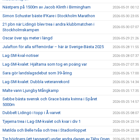
Nästpers på 1500m av Jacob Klinth i Birmingham
2026-05-31 00:12
Simon Schuster bäste IFKare i Stockholm Marathon
2026-05-30 23:05
21 pbn när Lidingö blev trea i andra klubbmatchen i
2026-05-30 07:07
Stockholmskampen
Oscar över sju meter i längd
2026-05-29 21:26
Julafton för alla siffernördar – här är Sverige-Bästa 2025
2026-05-28 11:55
Lag-SM-kval-notiser
2026-05-28 07:37
Lag-SM-kvalet: Hjältarna som tog en poäng var
2026-05-27 07:35
Sara gör landslagsdebut som 39-åring
2026-05-26 17:00
Lag-SM-kvalet: Dubbla veteranrekord
2026-05-26 14:34
Malte vann Ljungby Mångkamp
2026-05-25 17:35
Sebbe bästa svensk och Grace bästa kvinna i Spåret
2026-05-25 14:57
5000m
Dubbelt Lidingö i topp i Å-varvet
2026-05-25 08:07
Tjejerna trea i Lag-SM-kvalet och kvar i div 1
2026-05-24 23:14
Matilda och Belle tvåa och trea i Stadionloppet
2026-05-24 22:38
Tre höjdpers (ett tangerat) under andra dagen av Täby Open
2026-05-23 18:30