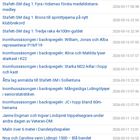
Stafett-SM dag 1: Fyra i tidernas första medeldistans-
2026-05-17 00:38
medley
Stafett-SM dag 1: Brons till sprinttjejerna på nytt
2026-05-16 22:54
klubbrekord
Stafett-SM dag 1: Tredje raka 4x100m-guldet
2026-05-16 22:34
Inomhussäsongen i backspegeln: William, Jonas och Alba
2026-05-16 07:00
representerar P19/F19
Inomhussäsongen i backspegeln: Alice och Matilda lyser
2026-05-15 07:57
starkast i K22
Inomhussäsongen i backspegeln: Starka M22-killar i hopp
2026-05-14 07:51
och kast
Åtta lag anmälda till Stafett-SM i Sollentuna
2026-05-13 22:39
Inomhussäsongen i backspegeln: Mångsidiga Lidingötjejer
2026-05-13 07:46
i seniorstatistiken
Inomhussäsongen i backspegeln: JC i topp bland 60m-
2026-05-12 07:39
herrarna
Janne Engman och Ingvar Lindqvist trippelsegrare under
2026-05-11 13:25
andra dagen av Veteran-DM
Malin över 6 meter i Danderydsspelen
2026-05-11 12:01
Noa och Caroline vann Lidingö 1500 – Blå bandet
2026-05-10 16:52