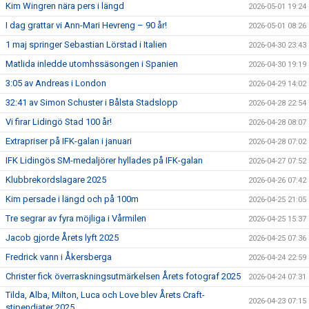
Kim Wingren nära pers i längd
2026-05-01 19:24
I dag grattar vi Ann-Mari Hevreng – 90 år!
2026-05-01 08:26
1 maj springer Sebastian Lörstad i Italien
2026-04-30 23:43
Matlida inledde utomhssäsongen i Spanien
2026-04-30 19:19
3:05 av Andreas i London
2026-04-29 14:02
32:41 av Simon Schuster i Bålsta Stadslopp
2026-04-28 22:54
Vi firar Lidingö Stad 100 år!
2026-04-28 08:07
Extrapriser på IFK-galan i januari
2026-04-28 07:02
IFK Lidingös SM-medaljörer hyllades på IFK-galan
2026-04-27 07:52
Klubbrekordslagare 2025
2026-04-26 07:42
Kim persade i längd och på 100m
2026-04-25 21:05
Tre segrar av fyra möjliga i Vårmilen
2026-04-25 15:37
Jacob gjorde Årets lyft 2025
2026-04-25 07:36
Fredrick vann i Åkersberga
2026-04-24 22:59
Christer fick överraskningsutmärkelsen Årets fotograf 2025
2026-04-24 07:31
Tilda, Alba, Milton, Luca och Love blev Årets Craft-
2026-04-23 07:15
stipendiater 2025