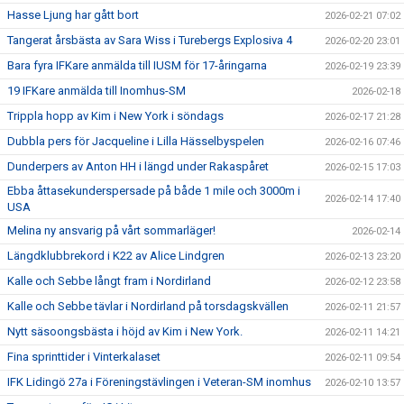
Hasse Ljung har gått bort
2026-02-21 07:02
Tangerat årsbästa av Sara Wiss i Turebergs Explosiva 4
2026-02-20 23:01
Bara fyra IFKare anmälda till IUSM för 17-åringarna
2026-02-19 23:39
19 IFKare anmälda till Inomhus-SM
2026-02-18
Trippla hopp av Kim i New York i söndags
2026-02-17 21:28
Dubbla pers för Jacqueline i Lilla Hässelbyspelen
2026-02-16 07:46
Dunderpers av Anton HH i längd under Rakaspåret
2026-02-15 17:03
Ebba åttasekunderspersade på både 1 mile och 3000m i
2026-02-14 17:40
USA
Melina ny ansvarig på vårt sommarläger!
2026-02-14
Längdklubbrekord i K22 av Alice Lindgren
2026-02-13 23:20
Kalle och Sebbe långt fram i Nordirland
2026-02-12 23:58
Kalle och Sebbe tävlar i Nordirland på torsdagskvällen
2026-02-11 21:57
Nytt säsoongsbästa i höjd av Kim i New York.
2026-02-11 14:21
Fina sprinttider i Vinterkalaset
2026-02-11 09:54
IFK Lidingö 27a i Föreningstävlingen i Veteran-SM inomhus
2026-02-10 13:57