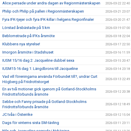
Alice persade under andra dagen av Regionmästerskapen
2026-03-22 22:40
Philip och Philip på pallen i Regionmästerskapen
2026-03-21 23:07
Fyra IFK-tjejer och fyra IFK-killar i helgens Regionfinaler
2026-03-20 21:47
Lörstad årsbästade på 5 km
2026-03-19 07:00
Beblomstrade på IFKs årsmöte
2026-03-18 22:04
Klubbens nya styrelse!
2026-03-17 22:50
Imorgon årsmöte i Stadshuset
2026-03-16 11:59
IUSM 15/16 dag 2: Jacqueline dubbel sexa
2026-03-15 20:47
IUSM15-16 dag 1: Längdbrons till Jacqueline
2026-03-14 23:18
Vad vill föreningarna använda Förbundet till?, undrar Curt
2026-03-13 22:49
Högberg på Friidrottstorget
En av två motioner gick igenom på Gotland-Stockholms
2026-03-12 20:38
Friidrottsförbunds årsmöte
Sebbe och Fanny prisade på Gotland-Stockholms
2026-03-12 18:49
Friidrottsförbunds årsmöte
JC tvåa i Österrike
2026-03-12 15:04
Dags för vinterns sista SM-tävling
2026-03-11 23:11
Nils och Jacqueline segrade i Nyköping