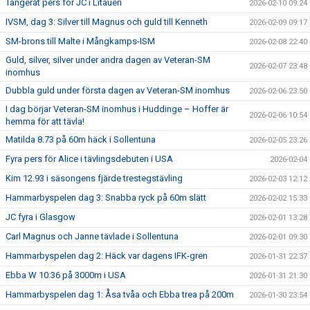
Tangerat pers för JC i Litauen
2026-02-10 09:24
IVSM, dag 3: Silver till Magnus och guld till Kenneth
2026-02-09 09:17
SM-brons till Malte i Mångkamps-ISM
2026-02-08 22:40
Guld, silver, silver under andra dagen av Veteran-SM
2026-02-07 23:48
inomhus
Dubbla guld under första dagen av Veteran-SM inomhus
2026-02-06 23:50
I dag börjar Veteran-SM inomhus i Huddinge – Hoffer är
2026-02-06 10:54
hemma för att tävla!
Matilda 8.73 på 60m häck i Sollentuna
2026-02-05 23:26
Fyra pers för Alice i tävlingsdebuten i USA
2026-02-04
Kim 12.93 i säsongens fjärde trestegstävling
2026-02-03 12:12
Hammarbyspelen dag 3: Snabba ryck på 60m slätt
2026-02-02 15:33
JC fyra i Glasgow
2026-02-01 13:28
Carl Magnus och Janne tävlade i Sollentuna
2026-02-01 09:30
Hammarbyspelen dag 2: Häck var dagens IFK-gren
2026-01-31 22:37
Ebba W 10:36 på 3000m i USA
2026-01-31 21:30
Hammarbyspelen dag 1: Åsa tvåa och Ebba trea på 200m
2026-01-30 23:54