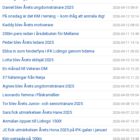
Daniel blev Årets ungdomstränare 2025
2026-04-13 08:41
På onsdag är det KM i terräng – kom ihåg att anmäla dig!
2026-04-12 10:14
Kaddy blev Årets motiverare
2026-04-12 08:55
200m-pers redan i årsdebuten för Mellanie
2026-04-11 15:48
Peder blev Årets ledare 2025
2026-04-11 14:16
Ebba in som hinderfyra i IFK Lidingö genom tiderna
2026-04-11 00:05
Lotta blev Årets eldsjäl 2025
2026-04-10 16:54
En månad till Veteran-DM
2026-04-10 15:20
37 hälsningar från Nerja
2026-04-10 11:23
Agnes blev Årets ungdomstränare 2025
2026-04-09 21:10
Leonardo femma i Påsksmällen
2026-04-09 09:04
Tor blev Årets Junior- och seniortränare 2025
2026-04-08 10:15
Sara fick utmärkelsen Årets Hane 2025
2026-04-07 22:50
Anmälan öppen till Lidingö 1500!
2026-04-07 14:37
JC fick utmärkelsen Årets Hona 2025 på IFK-galan i januari
2026-04-06 22:13
Kim persade på 100m
2026-04-05 19:48