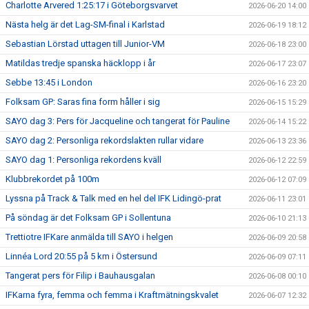
Charlotte Arvered 1:25:17 i Göteborgsvarvet
2026-06-20 14:00
Nästa helg är det Lag-SM-final i Karlstad
2026-06-19 18:12
Sebastian Lörstad uttagen till Junior-VM
2026-06-18 23:00
Matildas tredje spanska häcklopp i år
2026-06-17 23:07
Sebbe 13:45 i London
2026-06-16 23:20
Folksam GP: Saras fina form håller i sig
2026-06-15 15:29
SAYO dag 3: Pers för Jacqueline och tangerat för Pauline
2026-06-14 15:22
SAYO dag 2: Personliga rekordslakten rullar vidare
2026-06-13 23:36
SAYO dag 1: Personliga rekordens kväll
2026-06-12 22:59
Klubbrekordet på 100m
2026-06-12 07:09
Lyssna på Track & Talk med en hel del IFK Lidingö-prat
2026-06-11 23:01
På söndag är det Folksam GP i Sollentuna
2026-06-10 21:13
Trettiotre IFKare anmälda till SAYO i helgen
2026-06-09 20:58
Linnéa Lord 20:55 på 5 km i Östersund
2026-06-09 07:11
Tangerat pers för Filip i Bauhausgalan
2026-06-08 00:10
IFKarna fyra, femma och femma i Kraftmätningskvalet
2026-06-07 12:32