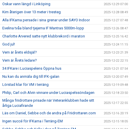
Oskar vann längd i Linköping
2025-12-29 07:00
Kim återigen över 13 meter i tresteg
2025-12-28 08:49
Alla IFKarna persade i sina grenar under SAYO Indoor
2025-12-27 07:48
Evelina tvåa bland tjejerna IF Mantras 5000m-lopp
2025-12-26 08:47
Charlotte Arvered satte nytt klubbrekord i maraton
2025-12-25 16:42
God jul!
2025-12-24 11:15
Vem är årets eldsjäl?
2025-12-23 21:39
Vem är Årets ledare?
2025-12-22 22:15
34 IFKare i Luciaspelens Öppna hus
2025-12-21 07:54
Nu kan du anmäla dig till IFK-galan
2025-12-20 07:49
Lörstad klar för VM i terräng
2025-12-19 09:48
Philip, Carl och Alvin vinnare under Luciaspelssöndagen
2025-12-18 23:50
Många friidrottare prisade när Veteranklubben hade sitt
2025-12-17 22:55
årliga Luciafirande
Läs om Daniel, Sebbe och de andra på Friidrottaren.com
2025-12-16 20:19
Ingen succé för IFKarna i Terräng-EM
2025-12-15 18:05