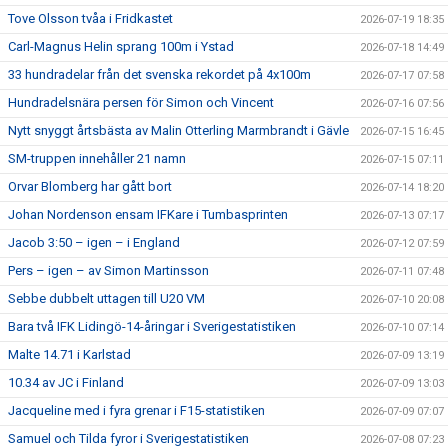
Tove Olsson tvåa i Fridkastet
2026-07-19 18:35
Carl-Magnus Helin sprang 100m i Ystad
2026-07-18 14:49
33 hundradelar från det svenska rekordet på 4x100m
2026-07-17 07:58
Hundradelsnära persen för Simon och Vincent
2026-07-16 07:56
Nytt snyggt årtsbästa av Malin Otterling Marmbrandt i Gävle
2026-07-15 16:45
SM-truppen innehåller 21 namn
2026-07-15 07:11
Orvar Blomberg har gått bort
2026-07-14 18:20
Johan Nordenson ensam IFKare i Tumbasprinten
2026-07-13 07:17
Jacob 3:50 – igen – i England
2026-07-12 07:59
Pers – igen – av Simon Martinsson
2026-07-11 07:48
Sebbe dubbelt uttagen till U20 VM
2026-07-10 20:08
Bara två IFK Lidingö-14-åringar i Sverigestatistiken
2026-07-10 07:14
Malte 14.71 i Karlstad
2026-07-09 13:19
10.34 av JC i Finland
2026-07-09 13:03
Jacqueline med i fyra grenar i F15-statistiken
2026-07-09 07:07
Samuel och Tilda fyror i Sverigestatistiken
2026-07-08 07:23