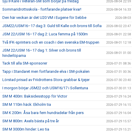
Sju IFKare i Veteran-SM som börjar på fredag
2026-08-04 22:59
Sommaridrottsskola - fortfarande platser kvar!
2026-08-04 16:33
Den här veckan är det U20 VM i Eugene för Sebbe
2026-08-03
JSM22/USM16–17 dag 3: Guld till Kalle och brons till Sofia
2026-08-02 23:47
JSM 22/USM 16–17 dag 2: Luca femma på 1500m
2026-08-01 22:58
Två IFK-sprinters och en coach i den svenska EM-truppen
2026-08-01 12:18
JSM 22/USM 16–17 dag 1: Silver och brons till
2026-08-01 01:00
hinderlöparna
Tack till alla SM-sponsorer
2026-07-31 08:36
Tapp i Standaret men fortfarande elva i SM-pokalen
2026-07-31 00:36
Lörstad prisad av Friidrottens Stora grabbar & tjejer
2026-07-30 23:40
I morgon börjar JSM22 och USM16/17 i Sollentuna
2026-07-30 01:13
SM M 400m: Baksidesstopp för Victor
2026-07-29 16:24
SM M 110m häck: Ekholm tia
2026-07-29 16:15
SM K 200m: Åsa bara fem hundradelar från pers
2026-07-29 16:04
SM M 800m: Axels bästa på tre år
2026-07-29 15:57
SM M 3000m hinder: Leo tia
2026-07-29 15:21