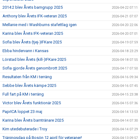
2014:2 blev Årets barngrupp 2025
2026-04-22 07:11
Anthony blev Årets IFK-veteran 2025
2026-04-21 07:07
Mellanie med i Washburns stafettlag igen
2026-04-20 22:06
Karina blev Årets IFK-veteran 2025
2026-04-20 07:01
Sofia blev Årets (tjej-)IFKare 2025
2026-04-19 07:59
Ebba hindervann i Kansas
2026-04-18 23:29
Lörstad blev Årets (kill-)IFKare 2025
2026-04-18 07:55
Sofia gjorde Årets genombrott 2025
2026-04-17 07:50
Resultaten från KM i terräng
2026-04-16 09:34
Sebbe blev Årets kämpe 2025
2026-04-16 07:45
Full fart på KM i terräng
2026-04-15 23:38
Victor blev Årets funktionär 2025
2026-04-15 07:36
PaprICA loppet 23 maj
2026-04-14 13:53
Karina blev Årets barntränare 2025
2026-04-14 07:30
Kim utedebuterade i Troy
2026-04-14 07:29
Träningsdag på Bosön 12 april för veteraner!
2026-04-13 09:57