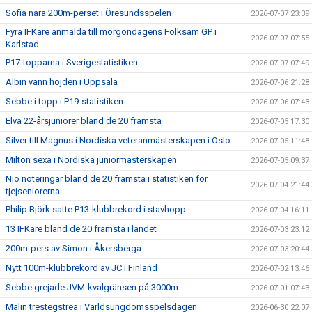
Sofia nära 200m-perset i Öresundsspelen
2026-07-07 23:39
Fyra IFKare anmälda till morgondagens Folksam GP i
2026-07-07 07:55
Karlstad
P17-topparna i Sverigestatistiken
2026-07-07 07:49
Albin vann höjden i Uppsala
2026-07-06 21:28
Sebbe i topp i P19-statistiken
2026-07-06 07:43
Elva 22-årsjuniorer bland de 20 främsta
2026-07-05 17:30
Silver till Magnus i Nordiska veteranmästerskapen i Oslo
2026-07-05 11:48
Milton sexa i Nordiska juniormästerskapen
2026-07-05 09:37
Nio noteringar bland de 20 främsta i statistiken för
2026-07-04 21:44
tjejseniorerna
Philip Björk satte P13-klubbrekord i stavhopp
2026-07-04 16:11
13 IFKare bland de 20 främsta i landet
2026-07-03 23:12
200m-pers av Simon i Åkersberga
2026-07-03 20:44
Nytt 100m-klubbrekord av JC i Finland
2026-07-02 13:46
Sebbe grejade JVM-kvalgränsen på 3000m
2026-07-01 07:43
Malin trestegstrea i Världsungdomsspelsdagen
2026-06-30 22:07