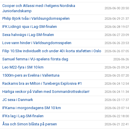
Cooper och Atlassi med i helgens Nordiska
2026-06-30 20:50
Juniorlandskamp
Philip Björk tvåa i Världsungdomsspelen
2026-06-29 21:37
IFK Lidingö sjua i Lag-SM-finalen
2026-06-28 19:07
Sexa halvvägs i Lag-SM-finalen
2026-06-27 23:09
Love vann hinder i Världsungdomsspelen
2026-06-26 23:53
Filip 10.53w individuellt och under 40 i korta stafetten i Oslo
2026-06-26 07:05
Samuel femma i VU-spelens första dag
2026-06-26
Leo M22-fyra i SM 10 km
2026-06-25 09:24
1500m-pers av Evelina i Vallentuna
2026-06-25 07:20
Rackarns bra av Milton i Turebergs Explosiva #1
2026-06-24 12:54
Härliga veckor på Vallen med Sommaridrottsskolan!
2026-06-24 11:34
JC sexa i Danmark
2026-06-23 17:37
IFKarna i morgondagens SM 10 km
2026-06-23 07:14
IFKs lag i Lag-SM-finalen
2026-06-22 18:00
Åsa och Simon blåsta på persen
2026-06-21 22:41