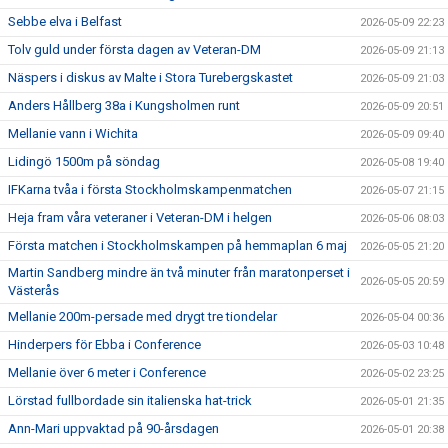
Sebbe elva i Belfast
2026-05-09 22:23
Tolv guld under första dagen av Veteran-DM
2026-05-09 21:13
Näspers i diskus av Malte i Stora Turebergskastet
2026-05-09 21:03
Anders Hållberg 38a i Kungsholmen runt
2026-05-09 20:51
Mellanie vann i Wichita
2026-05-09 09:40
Lidingö 1500m på söndag
2026-05-08 19:40
IFKarna tvåa i första Stockholmskampenmatchen
2026-05-07 21:15
Heja fram våra veteraner i Veteran-DM i helgen
2026-05-06 08:03
Första matchen i Stockholmskampen på hemmaplan 6 maj
2026-05-05 21:20
Martin Sandberg mindre än två minuter från maratonperset i
2026-05-05 20:59
Västerås
Mellanie 200m-persade med drygt tre tiondelar
2026-05-04 00:36
Hinderpers för Ebba i Conference
2026-05-03 10:48
Mellanie över 6 meter i Conference
2026-05-02 23:25
Lörstad fullbordade sin italienska hat-trick
2026-05-01 21:35
Ann-Mari uppvaktad på 90-årsdagen
2026-05-01 20:38