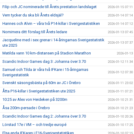
Filip och JC nominerade till Årets prestation landslaget
2026-01-15 07:11
Vem tycker du ska bli Årets eldsjäl?
2026-01-14 07:14
Hannes och Alvin – våra två P14-killar i Sverigestatistiken
2026-01-14 07:12
Nomimera ditt förslag till Årets ledare
2026-01-13 07:45
Jacqueline med i sex grenar i 14-åringarnas Sverigestatistik
2026-01-13 07:37
ute 2025
Matilda vann 10 km-distansen på Stadion Marathon
2026-01-13
Scandic Indoor Games dag 3: Johanna över 3.70
2026-01-12 11:34
Samuel och Tilda är våra två IFKare i 15-åringarnas
2026-01-12 07:30
Sverigestatistik
Svenskt säsongsbästa på 60m av JC i Örebro
2026-01-11 23:02
Åtta P16-killar i Sverigestatistiken ute 2025
2026-01-11 07:21
10:25 av Alex von Heideken på 3200m
2026-01-10 21:31
Åsa 200m-persade i Örebro
2026-01-10 21:23
Scandic Indoor Games dag 2: Johanna över 3.70
2026-01-10 20:26
Lörstad 17e i VM – och tredje europé
2026-01-10 17:25
Elsa enda IFKaren i F16-Sverigestatistiken
2026-01-10 07:15