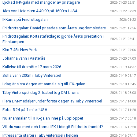
Lyckad IFK-gala med mängder av pristagare
2026-01-23 23:51
Alex von Heideken 4.49.99 på 1600m i USA
2026-01-22 07:39
IFKarna på Friidrottsgalan
2026-01-22
Friidrottsgalan: Daniel prisades som Årets ungdomsledare
2026-01-21 12:56
Friidrottsgalan: Kortastafettlaget gjorde Årets prestation i
2026-01-21 08:41
Finnkampen
Kim 7.48 i New York
2026-01-21 07:06
Johanna vann i Västerås
2026-01-20 07:03
Kallelse till årsmöte 17 mars 2026
2026-01-19 14:37
Sofia vann 200m i Täby Vinterspel
2026-01-19 08:17
I dag är sista dagen att anmäla sig till IFK-galan
2026-01-18 13:45
Täby Vinterspel dag 2: Isabel tog DM-brons
2026-01-18 08:03
Flera DM-medaljer under första dagen av Täby Vinterspel
2026-01-17 14:00
Ebba 5:24 på 1 mile i USA
2026-01-17 11:20
Nu är anmälan till IFK-galan inne på upploppet
2026-01-17 00:18
Vill du vara med och forma IFK Lidingö Friidrotts framtid?
2026-01-16 10:20
Intressanta starter i Täby vinterspel i helgen
2026-01-16 07:11