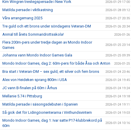
Kim Wingren trestegspersade i New York
2026-01-29 17:00
Matilda persade i viktkastning
2026-01-28 09:12
Våra arrangemang 2025
2026-01-27 20:35
Tre guld och ett brons under söndagens Veteran-DM
2026-01-26 20:34
Anmäl till årets Sommaridrottsskola!
2026-01-26
Flera 200m-pers under tredje dagen av Mondo Indoor
2026-01-25 23:14
Games
Johanna vann Mondo Indoor Games Gala
2026-01-25 09:39
Mondo Indoor Games, dag 2: 60m-pers för både Åsa och Anton
2026-01-25
Bra start i Veteran-DM – sex guld, ett silver och fem brons
2026-01-24 23:46
Alex von Heideken sprang 800m i USA
2026-01-24 19:45
JC vann B-finalen på 60m i Århus
2026-01-24 19:24
Mellanie 5.74 i Pittsburg
2026-01-24 19:18
Matilda persade i säsongsdebuten i Spanien
2026-01-24 19:11
Så gick det för Lidingöorienterarna i Vinthundsvintern
2026-01-24 19:03
Mondo Indoor Games, dag 1: Ivar satte P17-klubbrekord på
2026-01-24 10:16
60m