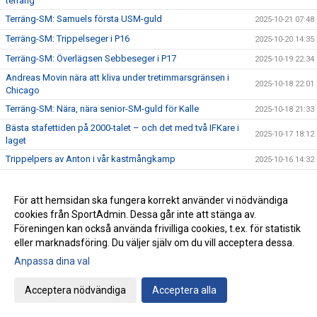
terräng
Terräng-SM: Samuels första USM-guld
2025-10-21 07:48
Terräng-SM: Trippelseger i P16
2025-10-20 14:35
Terräng-SM: Överlägsen Sebbeseger i P17
2025-10-19 22:34
Andreas Movin nära att kliva under tretimmarsgränsen i
2025-10-18 22:01
Chicago
Terräng-SM: Nära, nära senior-SM-guld för Kalle
2025-10-18 21:33
Bästa stafettiden på 2000-talet – och det med två IFKare i
2025-10-17 18:12
laget
Trippelpers av Anton i vår kastmångkamp
2025-10-16 14:32
Ebba 19:02 i 5 km-loppet i Fort Worth i Texas
2025-10-15 08:09
Lidingö trea i Klubbkampen
För att hemsidan ska fungera korrekt använder vi nödvändiga
2025-10-14 09:31
cookies från SportAdmin. Dessa går inte att stänga av.
Årets medlemsdag genomförd Lördagen den 11:e oktober
2025-10-13 09:10
Föreningen kan också använda frivilliga cookies, t.ex. för statistik
på Bosön!
eller marknadsföring. Du väljer själv om du vill acceptera dessa.
Fyra guld i Terräng-DM
2025-10-12 09:06
Anpassa dina val
Låt oss presentera vår nya - Elitkommitté!
2025-10-11 21:25
Staffan Movin skriver om klubbarnas roll i svensk friidrott
Acceptera nödvändiga
Acceptera alla
2025-10-10 09:48
på Friidrottstorget