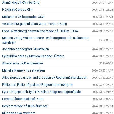
Anmäl dig till KM i terräng
2026-04-01 10:47
Höjdårsbästa av KIm
2026-03-31 23:28
Mellanie 5.75-hoppade i USA
2026-03-31 23:24
Veteran-EM-guld till Sara Wiss i Torun i Polen
2026-03-31 23:13
Ebba Wetterberg halvminutpersade på 5000m i USA
2026-03-31 22:59
Martina Zadig Waller, tränare i en barngrupp och nu kassör i
2026-03-31
styrelsen!
Johanna obesegrad i Australien
2026-03-30 22:17
Fyrdubbla pers av Matilda Rangne i Örebro
2026-03-29 22:19
Atlassi elva på Premiärmilen
2026-03-28
Marielle Ramel - ny i styrelsen
2026-03-25 14:17
Alice persade under andra dagen av Regionmästerskapen
2026-03-22 22:40
Philip och Philip på pallen i Regionmästerskapen
2026-03-21 23:07
Fyra IFK-tjejer och fyra IFK-killar i helgens Regionfinaler
2026-03-20 21:47
Lörstad årsbästade på 5 km
2026-03-19 07:00
Beblomstrade på IFKs årsmöte
2026-03-18 22:04
Klubbens nya styrelse!
2026-03-17 22:50