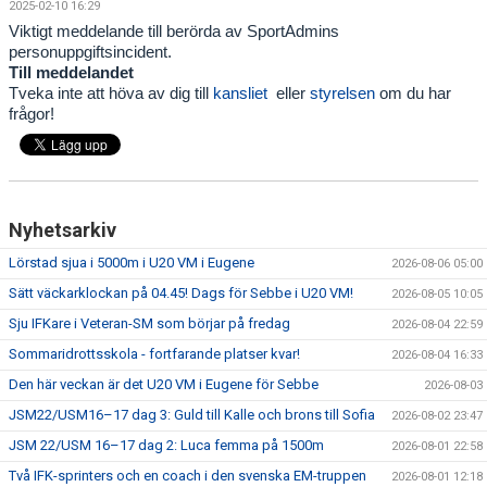
2025-02-10 16:29
Viktigt meddelande till berörda av SportAdmins
personuppgiftsincident.
Till meddelandet
Tveka inte att höva av dig till
kansliet
eller
styrelsen
om du har
frågor!
Nyhetsarkiv
Lörstad sjua i 5000m i U20 VM i Eugene
2026-08-06 05:00
Sätt väckarklockan på 04.45! Dags för Sebbe i U20 VM!
2026-08-05 10:05
Sju IFKare i Veteran-SM som börjar på fredag
2026-08-04 22:59
Sommaridrottsskola - fortfarande platser kvar!
2026-08-04 16:33
Den här veckan är det U20 VM i Eugene för Sebbe
2026-08-03
JSM22/USM16–17 dag 3: Guld till Kalle och brons till Sofia
2026-08-02 23:47
JSM 22/USM 16–17 dag 2: Luca femma på 1500m
2026-08-01 22:58
Två IFK-sprinters och en coach i den svenska EM-truppen
2026-08-01 12:18