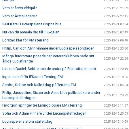
2025-12-24 11:15
Vem är årets eldsjäl?
2025-12-23 21:39
Vem är Årets ledare?
2025-12-22 22:15
34 IFKare i Luciaspelens Öppna hus
2025-12-21 07:54
Nu kan du anmäla dig till IFK-galan
2025-12-20 07:49
Lörstad klar för VM i terräng
2025-12-19 09:48
Philip, Carl och Alvin vinnare under Luciaspelssöndagen
2025-12-18 23:50
Många friidrottare prisade när Veteranklubben hade sitt
2025-12-17 22:55
årliga Luciafirande
Läs om Daniel, Sebbe och de andra på Friidrottaren.com
2025-12-16 20:19
Ingen succé för IFKarna i Terräng-EM
2025-12-15 18:05
Sebbe, Sebbe och Kalle i dag på Terräng-EM
2025-12-14 06:04
Philip, Jacqueline, Sixten och Alice blev pallbesökare under
2025-12-13 20:29
Luciaspelslördagen
I morgon springer tre Lidingölöpare EM i terräng
2025-12-13 11:57
Sofia och Adam vinnare under Luciaspelsfredagen
2025-12-12 23:03
Luciaspelens stora stafettdag
2025-12-12 10:29