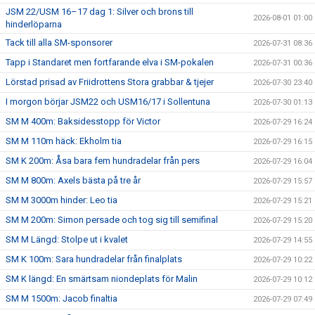
JSM 22/USM 16–17 dag 1: Silver och brons till
2026-08-01 01:00
hinderlöparna
Tack till alla SM-sponsorer
2026-07-31 08:36
Tapp i Standaret men fortfarande elva i SM-pokalen
2026-07-31 00:36
Lörstad prisad av Friidrottens Stora grabbar & tjejer
2026-07-30 23:40
I morgon börjar JSM22 och USM16/17 i Sollentuna
2026-07-30 01:13
SM M 400m: Baksidesstopp för Victor
2026-07-29 16:24
SM M 110m häck: Ekholm tia
2026-07-29 16:15
SM K 200m: Åsa bara fem hundradelar från pers
2026-07-29 16:04
SM M 800m: Axels bästa på tre år
2026-07-29 15:57
SM M 3000m hinder: Leo tia
2026-07-29 15:21
SM M 200m: Simon persade och tog sig till semifinal
2026-07-29 15:20
SM M Längd: Stolpe ut i kvalet
2026-07-29 14:55
SM K 100m: Sara hundradelar från finalplats
2026-07-29 10:22
SM K längd: En smärtsam niondeplats för Malin
2026-07-29 10:12
SM M 1500m: Jacob finaltia
2026-07-29 07:49