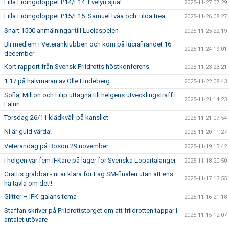
Lilla Lidingöloppet P14/F14: Evelyn sjua!
2025-11-27 07:29
Lilla Lidingöloppet P15/F15: Samuel tvåa och Tilda trea
2025-11-26 08:27
Snart 1500 anmälningar till Luciaspelen
2025-11-25 22:19
Bli medlem i Veteranklubben och kom på luciafirandet 16
2025-11-24 19:01
december
Kort rapport från Svensk Friidrotts höstkonferens
2025-11-23 23:21
1:17 på halvmaran av Olle Lindeberg
2025-11-22 08:43
Sofia, Milton och Filip uttagna till helgens utvecklingsträff i
2025-11-21 14:23
Falun
Torsdag 26/11 klädkväll på kansliet
2025-11-21 07:54
Ni är guld värda!
2025-11-20 11:27
Veterandag på Bosön 29 november
2025-11-19 13:42
I helgen var fem IFKare på läger för Svenska Löpartalanger
2025-11-18 20:50
Grattis grabbar - ni är klara för Lag SM-finalen utan att ens
2025-11-17 13:55
ha tävla om det!!
Glitter – IFK-galans tema
2025-11-16 21:18
Staffan skriver på Friidrottstorget om att friidrotten tappar i
2025-11-15 12:07
antalet utövare