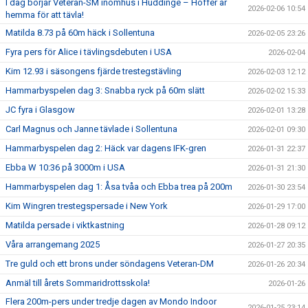
I dag börjar Veteran-SM inomhus i Huddinge – Hoffer är
2026-02-06 10:54
hemma för att tävla!
Matilda 8.73 på 60m häck i Sollentuna
2026-02-05 23:26
Fyra pers för Alice i tävlingsdebuten i USA
2026-02-04
Kim 12.93 i säsongens fjärde trestegstävling
2026-02-03 12:12
Hammarbyspelen dag 3: Snabba ryck på 60m slätt
2026-02-02 15:33
JC fyra i Glasgow
2026-02-01 13:28
Carl Magnus och Janne tävlade i Sollentuna
2026-02-01 09:30
Hammarbyspelen dag 2: Häck var dagens IFK-gren
2026-01-31 22:37
Ebba W 10:36 på 3000m i USA
2026-01-31 21:30
Hammarbyspelen dag 1: Åsa tvåa och Ebba trea på 200m
2026-01-30 23:54
Kim Wingren trestegspersade i New York
2026-01-29 17:00
Matilda persade i viktkastning
2026-01-28 09:12
Våra arrangemang 2025
2026-01-27 20:35
Tre guld och ett brons under söndagens Veteran-DM
2026-01-26 20:34
Anmäl till årets Sommaridrottsskola!
2026-01-26
Flera 200m-pers under tredje dagen av Mondo Indoor
2026-01-25 23:14