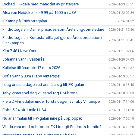
Lyckad IFK-gala med mängder av pristagare
2026-01-23 23:51
Alex von Heideken 4.49.99 på 1600m i USA
2026-01-22 07:39
IFKarna på Friidrottsgalan
2026-01-22
Friidrottsgalan: Daniel prisades som Årets ungdomsledare
2026-01-21 12:56
Friidrottsgalan: Kortastafettlaget gjorde Årets prestation i
2026-01-21 08:41
Finnkampen
Kim 7.48 i New York
2026-01-21 07:06
Johanna vann i Västerås
2026-01-20 07:03
Kallelse till årsmöte 17 mars 2026
2026-01-19 14:37
Sofia vann 200m i Täby Vinterspel
2026-01-19 08:17
I dag är sista dagen att anmäla sig till IFK-galan
2026-01-18 13:45
Täby Vinterspel dag 2: Isabel tog DM-brons
2026-01-18 08:03
Flera DM-medaljer under första dagen av Täby Vinterspel
2026-01-17 14:00
Ebba 5:24 på 1 mile i USA
2026-01-17 11:20
Nu är anmälan till IFK-galan inne på upploppet
2026-01-17 00:18
Vill du vara med och forma IFK Lidingö Friidrotts framtid?
2026-01-16 10:20