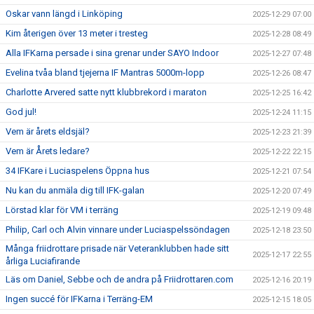
Oskar vann längd i Linköping
2025-12-29 07:00
Kim återigen över 13 meter i tresteg
2025-12-28 08:49
Alla IFKarna persade i sina grenar under SAYO Indoor
2025-12-27 07:48
Evelina tvåa bland tjejerna IF Mantras 5000m-lopp
2025-12-26 08:47
Charlotte Arvered satte nytt klubbrekord i maraton
2025-12-25 16:42
God jul!
2025-12-24 11:15
Vem är årets eldsjäl?
2025-12-23 21:39
Vem är Årets ledare?
2025-12-22 22:15
34 IFKare i Luciaspelens Öppna hus
2025-12-21 07:54
Nu kan du anmäla dig till IFK-galan
2025-12-20 07:49
Lörstad klar för VM i terräng
2025-12-19 09:48
Philip, Carl och Alvin vinnare under Luciaspelssöndagen
2025-12-18 23:50
Många friidrottare prisade när Veteranklubben hade sitt
2025-12-17 22:55
årliga Luciafirande
Läs om Daniel, Sebbe och de andra på Friidrottaren.com
2025-12-16 20:19
Ingen succé för IFKarna i Terräng-EM
2025-12-15 18:05