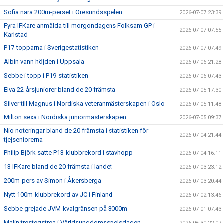
Sofia nära 200m-perset i Öresundsspelen
2026-07-07 23:39
Fyra IFKare anmälda till morgondagens Folksam GP i
2026-07-07 07:55
Karlstad
P17-topparna i Sverigestatistiken
2026-07-07 07:49
Albin vann höjden i Uppsala
2026-07-06 21:28
Sebbe i topp i P19-statistiken
2026-07-06 07:43
Elva 22-årsjuniorer bland de 20 främsta
2026-07-05 17:30
Silver till Magnus i Nordiska veteranmästerskapen i Oslo
2026-07-05 11:48
Milton sexa i Nordiska juniormästerskapen
2026-07-05 09:37
Nio noteringar bland de 20 främsta i statistiken för
2026-07-04 21:44
tjejseniorerna
Philip Björk satte P13-klubbrekord i stavhopp
2026-07-04 16:11
13 IFKare bland de 20 främsta i landet
2026-07-03 23:12
200m-pers av Simon i Åkersberga
2026-07-03 20:44
Nytt 100m-klubbrekord av JC i Finland
2026-07-02 13:46
Sebbe grejade JVM-kvalgränsen på 3000m
2026-07-01 07:43
Malin trestegstrea i Världsungdomsspelsdagen
2026-06-30 22:07