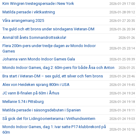
Kim Wingren trestegspersade i New York
2026-01-29 17:00
Matilda persade i viktkastning
2026-01-28 09:12
Våra arrangemang 2025
2026-01-27 20:35
Tre guld och ett brons under söndagens Veteran-DM
2026-01-26 20:34
Anmäl till årets Sommaridrottsskola!
2026-01-26
Flera 200m-pers under tredje dagen av Mondo Indoor
2026-01-25 23:14
Games
Johanna vann Mondo Indoor Games Gala
2026-01-25 09:39
Mondo Indoor Games, dag 2: 60m-pers för både Åsa och Anton
2026-01-25
Bra start i Veteran-DM – sex guld, ett silver och fem brons
2026-01-24 23:46
Alex von Heideken sprang 800m i USA
2026-01-24 19:45
JC vann B-finalen på 60m i Århus
2026-01-24 19:24
Mellanie 5.74 i Pittsburg
2026-01-24 19:18
Matilda persade i säsongsdebuten i Spanien
2026-01-24 19:11
Så gick det för Lidingöorienterarna i Vinthundsvintern
2026-01-24 19:03
Mondo Indoor Games, dag 1: Ivar satte P17-klubbrekord på
2026-01-24 10:16
60m