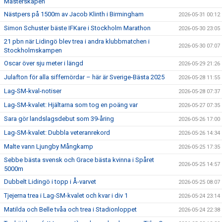
Mästerskapen
Nästpers på 1500m av Jacob Klinth i Birmingham
2026-05-31 00:12
Simon Schuster bäste IFKare i Stockholm Marathon
2026-05-30 23:05
21 pbn när Lidingö blev trea i andra klubbmatchen i
2026-05-30 07:07
Stockholmskampen
Oscar över sju meter i längd
2026-05-29 21:26
Julafton för alla siffernördar – här är Sverige-Bästa 2025
2026-05-28 11:55
Lag-SM-kval-notiser
2026-05-28 07:37
Lag-SM-kvalet: Hjältarna som tog en poäng var
2026-05-27 07:35
Sara gör landslagsdebut som 39-åring
2026-05-26 17:00
Lag-SM-kvalet: Dubbla veteranrekord
2026-05-26 14:34
Malte vann Ljungby Mångkamp
2026-05-25 17:35
Sebbe bästa svensk och Grace bästa kvinna i Spåret
2026-05-25 14:57
5000m
Dubbelt Lidingö i topp i Å-varvet
2026-05-25 08:07
Tjejerna trea i Lag-SM-kvalet och kvar i div 1
2026-05-24 23:14
Matilda och Belle tvåa och trea i Stadionloppet
2026-05-24 22:38