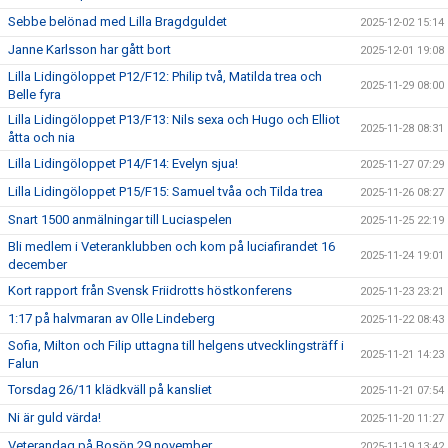
Sebbe belönad med Lilla Bragdguldet
2025-12-02 15:14
Janne Karlsson har gått bort
2025-12-01 19:08
Lilla Lidingöloppet P12/F12: Philip två, Matilda trea och
2025-11-29 08:00
Belle fyra
Lilla Lidingöloppet P13/F13: Nils sexa och Hugo och Elliot
2025-11-28 08:31
åtta och nia
Lilla Lidingöloppet P14/F14: Evelyn sjua!
2025-11-27 07:29
Lilla Lidingöloppet P15/F15: Samuel tvåa och Tilda trea
2025-11-26 08:27
Snart 1500 anmälningar till Luciaspelen
2025-11-25 22:19
Bli medlem i Veteranklubben och kom på luciafirandet 16
2025-11-24 19:01
december
Kort rapport från Svensk Friidrotts höstkonferens
2025-11-23 23:21
1:17 på halvmaran av Olle Lindeberg
2025-11-22 08:43
Sofia, Milton och Filip uttagna till helgens utvecklingsträff i
2025-11-21 14:23
Falun
Torsdag 26/11 klädkväll på kansliet
2025-11-21 07:54
Ni är guld värda!
2025-11-20 11:27
Veterandag på Bosön 29 november
2025-11-19 13:42