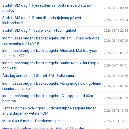
Stafett-SM dag 1: Fyra i tidernas första medeldistans-
2026-05-17 00:38
medley
Stafett-SM dag 1: Brons till sprinttjejerna på nytt
2026-05-16 22:54
klubbrekord
Stafett-SM dag 1: Tredje raka 4x100m-guldet
2026-05-16 22:34
Inomhussäsongen i backspegeln: William, Jonas och Alba
2026-05-16 07:00
representerar P19/F19
Inomhussäsongen i backspegeln: Alice och Matilda lyser
2026-05-15 07:57
starkast i K22
Inomhussäsongen i backspegeln: Starka M22-killar i hopp
2026-05-14 07:51
och kast
Åtta lag anmälda till Stafett-SM i Sollentuna
2026-05-13 22:39
Inomhussäsongen i backspegeln: Mångsidiga Lidingötjejer
2026-05-13 07:46
i seniorstatistiken
Inomhussäsongen i backspegeln: JC i topp bland 60m-
2026-05-12 07:39
herrarna
Janne Engman och Ingvar Lindqvist trippelsegrare under
2026-05-11 13:25
andra dagen av Veteran-DM
Malin över 6 meter i Danderydsspelen
2026-05-11 12:01
Noa och Caroline vann Lidingö 1500 – Blå bandet