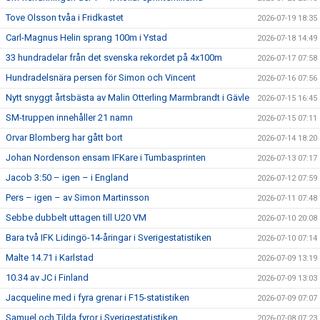
Tove Olsson tvåa i Fridkastet
2026-07-19 18:35
Carl-Magnus Helin sprang 100m i Ystad
2026-07-18 14:49
33 hundradelar från det svenska rekordet på 4x100m
2026-07-17 07:58
Hundradelsnära persen för Simon och Vincent
2026-07-16 07:56
Nytt snyggt årtsbästa av Malin Otterling Marmbrandt i Gävle
2026-07-15 16:45
SM-truppen innehåller 21 namn
2026-07-15 07:11
Orvar Blomberg har gått bort
2026-07-14 18:20
Johan Nordenson ensam IFKare i Tumbasprinten
2026-07-13 07:17
Jacob 3:50 – igen – i England
2026-07-12 07:59
Pers – igen – av Simon Martinsson
2026-07-11 07:48
Sebbe dubbelt uttagen till U20 VM
2026-07-10 20:08
Bara två IFK Lidingö-14-åringar i Sverigestatistiken
2026-07-10 07:14
Malte 14.71 i Karlstad
2026-07-09 13:19
10.34 av JC i Finland
2026-07-09 13:03
Jacqueline med i fyra grenar i F15-statistiken
2026-07-09 07:07
Samuel och Tilda fyror i Sverigestatistiken
2026-07-08 07:23