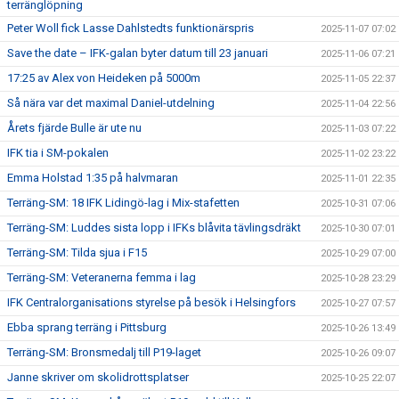
terränglöpning
Peter Woll fick Lasse Dahlstedts funktionärspris
2025-11-07 07:02
Save the date – IFK-galan byter datum till 23 januari
2025-11-06 07:21
17:25 av Alex von Heideken på 5000m
2025-11-05 22:37
Så nära var det maximal Daniel-utdelning
2025-11-04 22:56
Årets fjärde Bulle är ute nu
2025-11-03 07:22
IFK tia i SM-pokalen
2025-11-02 23:22
Emma Holstad 1:35 på halvmaran
2025-11-01 22:35
Terräng-SM: 18 IFK Lidingö-lag i Mix-stafetten
2025-10-31 07:06
Terräng-SM: Luddes sista lopp i IFKs blåvita tävlingsdräkt
2025-10-30 07:01
Terräng-SM: Tilda sjua i F15
2025-10-29 07:00
Terräng-SM: Veteranerna femma i lag
2025-10-28 23:29
IFK Centralorganisations styrelse på besök i Helsingfors
2025-10-27 07:57
Ebba sprang terräng i Pittsburg
2025-10-26 13:49
Terräng-SM: Bronsmedalj till P19-laget
2025-10-26 09:07
Janne skriver om skolidrottsplatser
2025-10-25 22:07