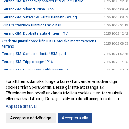
Terräng-SM: Kassaskåpssäkert P19-guld till Kalle
2025-10-25 22:00
Terräng-SM: Silver till Nina i K55
2025-10-24 09:24
Terräng-SM: Veteran-silver till Kenneth Gysing
2025-10-23 08:03
Vilka fantastiska funktionärer vi har!
2025-10-22 21:19
Terräng-SM: Dubbelt i lagtävlingen i P17
2025-10-22 12:42
Stark trio juniorlöpare från IFK i Nordiska mästerskapen i
2025-10-22 08:33
terräng
Terräng-SM: Samuels första USM-guld
2025-10-21 07:48
Terräng-SM: Trippelseger i P16
2025-10-20 14:35
Terräng-SM: Överlägsen Sebbeseger i P17
2025-10-19 22:34
Andreas Movin nära att kliva under tretimmarsgränsen i
2025-10-18 22:01
För att hemsidan ska fungera korrekt använder vi nödvändiga
Chicago
cookies från SportAdmin. Dessa går inte att stänga av.
Terräng-SM: Nära, nära senior-SM-guld för Kalle
2025-10-18 21:33
Föreningen kan också använda frivilliga cookies, t.ex. för statistik
Bästa stafettiden på 2000-talet – och det med två IFKare i
eller marknadsföring. Du väljer själv om du vill acceptera dessa.
2025-10-17 18:12
laget
Anpassa dina val
Trippelpers av Anton i vår kastmångkamp
2025-10-16 14:32
Acceptera nödvändiga
Acceptera alla
Ebba 19:02 i 5 km-loppet i Fort Worth i Texas
2025-10-15 08:09
Lidingö trea i Klubbkampen
2025-10-14 09:31