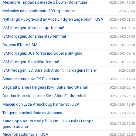
Alexandre Trindade persade på 60m i Sollentuna
2026-03-04 13:30
Mellanies näst snabbaste 200ing – so far
2026-03-04
Nytt längdklubgrekord av Alice Lindgren Engelblom i USA
2026-03-03 21:34
ISM-lördagen: Anton längd-femma!
2026-03-03 08:14
ISM-lördagen: Johanna stav-femma!
2026-03-02 09:00
Dagens IFKare i ISM
2026-03-01 09:50
ISM-lördagen: JCs första individuella SM-guld
2026-03-01 08:16
ISM-lördagen: Sara 60m-femma!
2026-03-01 08:13
ISM-fredagen: JC, Sara och Anton till lördagens finaler
2026-02-28
Senaste numret av IFK-Bulletinen
2026-02-27 17:53
Dags att planera helgens ISM i Sätra friidrottshall
2026-02-26 23:16
Det drar ihop sig till Inne-SM i Sätra Friidrottshall
2026-02-25 23:13
Majken och Lyda Areschoug har tävlat i USA
2026-02-24 13:49
Tangerat stavårsbästa av Johanna
2026-02-23 22:25
Kanonlopp av Lörstad på 10 km – U20-tvåa i Europa
2026-02-22 12:20
genom tiderna
Alice fortsätter tävla i USA
2026-02-21 23:24