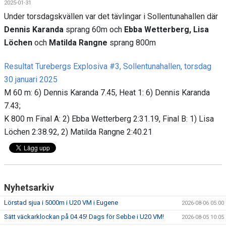
2025-01-31
Under torsdagskvällen var det tävlingar i Sollentunahallen där 
Dennis Karanda
 sprang 60m och 
Ebba Wetterberg, Lisa 
Löchen
 och 
Matilda Rangne
 sprang 800m
Resultat
 Turebergs Explosiva #3
, 
Sollentuna
hallen, torsdag 
30 januari 2025
M 60 m: 6) Dennis Karanda 7.45, Heat 1: 6) Dennis Karanda 
7.43; 
K 800 m Final A: 2) Ebba Wetterberg 2:31.19, Final B: 1) Lisa 
Löchen 2:38.92, 2) Matilda Rangne 2:40.21
Nyhetsarkiv
Lörstad sjua i 5000m i U20 VM i Eugene
2026-08-06 05:00
Sätt väckarklockan på 04.45! Dags för Sebbe i U20 VM!
2026-08-05 10:05