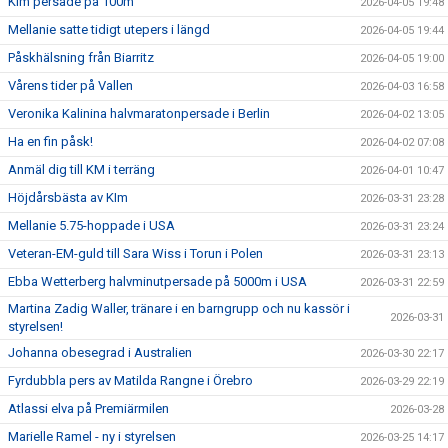
Kim persade på 100m
2026-04-05 19:48
Mellanie satte tidigt utepers i längd
2026-04-05 19:44
Påskhälsning från Biarritz
2026-04-05 19:00
Vårens tider på Vallen
2026-04-03 16:58
Veronika Kalinina halvmaratonpersade i Berlin
2026-04-02 13:05
Ha en fin påsk!
2026-04-02 07:08
Anmäl dig till KM i terräng
2026-04-01 10:47
Höjdårsbästa av KIm
2026-03-31 23:28
Mellanie 5.75-hoppade i USA
2026-03-31 23:24
Veteran-EM-guld till Sara Wiss i Torun i Polen
2026-03-31 23:13
Ebba Wetterberg halvminutpersade på 5000m i USA
2026-03-31 22:59
Martina Zadig Waller, tränare i en barngrupp och nu kassör i
2026-03-31
styrelsen!
Johanna obesegrad i Australien
2026-03-30 22:17
Fyrdubbla pers av Matilda Rangne i Örebro
2026-03-29 22:19
Atlassi elva på Premiärmilen
2026-03-28
Marielle Ramel - ny i styrelsen
2026-03-25 14:17