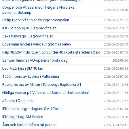
Cooper och Atlassi med i helgens Nordiska
2026-06-30 20:50
Juniorlandskamp
Philip Björk tvåa i Världsungdomsspelen
2026-06-29 21:37
IFK Lidingö sjua i Lag-SM-finalen
2026-06-28 19:07
Sexa halvvägs i Lag-SM-finalen
2026-06-27 23:09
Love vann hinder i Världsungdomsspelen
2026-06-26 23:53
Filip 10.53w individuellt och under 40 i korta stafetten i Oslo
2026-06-26 07:05
Samuel femma i VU-spelens första dag
2026-06-26
Leo M22-fyra i SM 10 km
2026-06-25 09:24
1500m-pers av Evelina i Vallentuna
2026-06-25 07:20
Rackarns bra av Milton i Turebergs Explosiva #1
2026-06-24 12:54
Härliga veckor på Vallen med Sommaridrottsskolan!
2026-06-24 11:34
JC sexa i Danmark
2026-06-23 17:37
IFKarna i morgondagens SM 10 km
2026-06-23 07:14
IFKs lag i Lag-SM-finalen
2026-06-22 18:00
Åsa och Simon blåsta på persen
2026-06-21 22:41