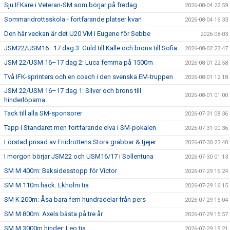
Sju IFKare i Veteran-SM som börjar på fredag
2026-08-04 22:59
Sommaridrottsskola - fortfarande platser kvar!
2026-08-04 16:33
Den här veckan är det U20 VM i Eugene för Sebbe
2026-08-03
JSM22/USM16–17 dag 3: Guld till Kalle och brons till Sofia
2026-08-02 23:47
JSM 22/USM 16–17 dag 2: Luca femma på 1500m
2026-08-01 22:58
Två IFK-sprinters och en coach i den svenska EM-truppen
2026-08-01 12:18
JSM 22/USM 16–17 dag 1: Silver och brons till
2026-08-01 01:00
hinderlöparna
Tack till alla SM-sponsorer
2026-07-31 08:36
Tapp i Standaret men fortfarande elva i SM-pokalen
2026-07-31 00:36
Lörstad prisad av Friidrottens Stora grabbar & tjejer
2026-07-30 23:40
I morgon börjar JSM22 och USM16/17 i Sollentuna
2026-07-30 01:13
SM M 400m: Baksidesstopp för Victor
2026-07-29 16:24
SM M 110m häck: Ekholm tia
2026-07-29 16:15
SM K 200m: Åsa bara fem hundradelar från pers
2026-07-29 16:04
SM M 800m: Axels bästa på tre år
2026-07-29 15:57
SM M 3000m hinder: Leo tia
2026-07-29 15:21