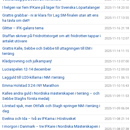
I helgen var fem IFKare på läger för Svenska Löpartalanger
2025-11-18 20:50
Grattis grabbar - ni är klara för Lag SM-finalen utan att ens
2025-11-17 13:55
ha tävla om det!!
Glitter – IFK-galans tema
2025-11-16 21:18
Staffan skriver på Friidrottstorget om att friidrotten tappar i
2025-11-15 12:07
antalet utövare
Grattis Kalle, Sebbe och Sebbe till uttagningen till EM i
2025-11-14 11:15
terräng
Klädprovning och julkampanj!
2025-11-13 07:00
Luciaspelen 12-14 december
2025-11-12 09:03
Lagguld till U20-killarna i NM i terräng
2025-11-11 06:15
Emma Holstad 3:24 i NY Marathon
2025-11-10 15:43
Kalles andra guld i Nordiska mästerskapen i terräng – och
2025-11-09 11:53
Sebbe Staghs första medalj
Lörstad sjuk, men Ottfalk och Stagh springer NM i terräng i
2025-11-09 06:04
dag
Evelina och Ida – två av IFKarna i Höstrusket
2025-11-08 21:14
I morgon i Danmark – tre IFKare i Nordiska Mästerskapen i
2025-11-08 07:38