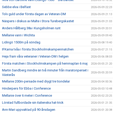
2026-05-10 16:52
Sebbe elva i Belfast
2026-05-09 22:23
Tolv guld under första dagen av Veteran-DM
2026-05-09 21:13
Näspers i diskus av Malte i Stora Turebergskastet
2026-05-09 21:03
Anders Hållberg 38a i Kungsholmen runt
2026-05-09 20:51
Mellanie vann i Wichita
2026-05-09 09:40
Lidingö 1500m på söndag
2026-05-08 19:40
IFKarna tvåa i första Stockholmskampenmatchen
2026-05-07 21:15
Heja fram våra veteraner i Veteran-DM i helgen
2026-05-06 08:03
Första matchen i Stockholmskampen på hemmaplan 6 maj
2026-05-05 21:20
Martin Sandberg mindre än två minuter från maratonperset i
2026-05-05 20:59
Västerås
Mellanie 200m-persade med drygt tre tiondelar
2026-05-04 00:36
Hinderpers för Ebba i Conference
2026-05-03 10:48
Mellanie över 6 meter i Conference
2026-05-02 23:25
Lörstad fullbordade sin italienska hat-trick
2026-05-01 21:35
Ann-Mari uppvaktad på 90-årsdagen
2026-05-01 20:38