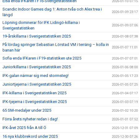
Elsa enda IFKaren i F16-Sverigestatistiken
2026-01-10 07:15
Scandic Indoor Games dag 1: Anton tvåa och Alex trea i
2026-01-09 23:17
längd
Löpning dominerar för IFK Lidingö-killarna i
2026-01-09 07:06
Sverigestatistiken
19-årskillarna i Sverigestatistiken 2025
2026-01-08 07:38
På lördag springer Sebastian Lörstad VM i terräng – kolla in
2026-01-07 11:01
banan här
Sofia enda IFKaren i F19-statistiken ute 2025
2026-01-07 07:01
Juniorkillarna i Sverigestatistiken 2025
2026-01-06 08:00
IFK-galan närmar sig med stormsteg!
2026-01-05 17:23
Juniortjejerna i Sverigestatistiken 2025
2026-01-05 07:25
IFK-killarna i Sverigestatistiken 2025
2026-01-04 07:17
IFK-tjejerna i Sverigestatistiken 2025
2026-01-03 07:19
65 SM-medaljer under 2025
2026-01-02 10:20
Förra årets nyheter redan i dag!
2026-01-01 07:52
IFK-året 2025 från A till Ö
2025-12-31 07:09
16 nya klubbrekord under 2025
2025-12-30 07:26