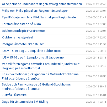
Alice persade under andra dagen av Regionmästerskapen
2026-03-22 22:40
Philip och Philip på pallen i Regionmästerskapen
2026-03-21 23:07
Fyra IFK-tjejer och fyra IFK-killar i helgens Regionfinaler
2026-03-20 21:47
Lörstad årsbästade på 5 km
2026-03-19 07:00
Beblomstrade på IFKs årsmöte
2026-03-18 22:04
Klubbens nya styrelse!
2026-03-17 22:50
Imorgon årsmöte i Stadshuset
2026-03-16 11:59
IUSM 15/16 dag 2: Jacqueline dubbel sexa
2026-03-15 20:47
IUSM15-16 dag 1: Längdbrons till Jacqueline
2026-03-14 23:18
Vad vill föreningarna använda Förbundet till?, undrar Curt
2026-03-13 22:49
Högberg på Friidrottstorget
En av två motioner gick igenom på Gotland-Stockholms
2026-03-12 20:38
Friidrottsförbunds årsmöte
Sebbe och Fanny prisade på Gotland-Stockholms
2026-03-12 18:49
Friidrottsförbunds årsmöte
JC tvåa i Österrike
2026-03-12 15:04
Dags för vinterns sista SM-tävling
2026-03-11 23:11