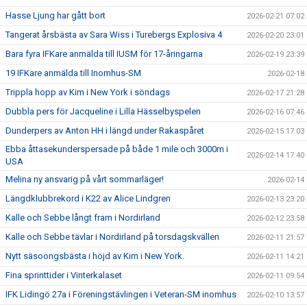
Hasse Ljung har gått bort
2026-02-21 07:02
Tangerat årsbästa av Sara Wiss i Turebergs Explosiva 4
2026-02-20 23:01
Bara fyra IFKare anmälda till IUSM för 17-åringarna
2026-02-19 23:39
19 IFKare anmälda till Inomhus-SM
2026-02-18
Trippla hopp av Kim i New York i söndags
2026-02-17 21:28
Dubbla pers för Jacqueline i Lilla Hässelbyspelen
2026-02-16 07:46
Dunderpers av Anton HH i längd under Rakaspåret
2026-02-15 17:03
Ebba åttasekunderspersade på både 1 mile och 3000m i
2026-02-14 17:40
USA
Melina ny ansvarig på vårt sommarläger!
2026-02-14
Längdklubbrekord i K22 av Alice Lindgren
2026-02-13 23:20
Kalle och Sebbe långt fram i Nordirland
2026-02-12 23:58
Kalle och Sebbe tävlar i Nordirland på torsdagskvällen
2026-02-11 21:57
Nytt säsoongsbästa i höjd av Kim i New York.
2026-02-11 14:21
Fina sprinttider i Vinterkalaset
2026-02-11 09:54
IFK Lidingö 27a i Föreningstävlingen i Veteran-SM inomhus
2026-02-10 13:57