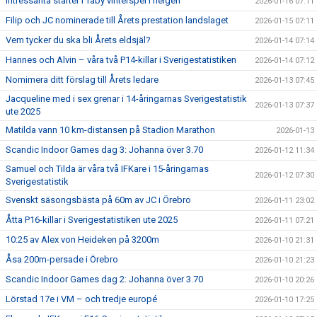
Intressanta starter i Täby vinterspel i helgen
2026-01-16 07:11
Filip och JC nominerade till Årets prestation landslaget
2026-01-15 07:11
Vem tycker du ska bli Årets eldsjäl?
2026-01-14 07:14
Hannes och Alvin – våra två P14-killar i Sverigestatistiken
2026-01-14 07:12
Nomimera ditt förslag till Årets ledare
2026-01-13 07:45
Jacqueline med i sex grenar i 14-åringarnas Sverigestatistik
2026-01-13 07:37
ute 2025
Matilda vann 10 km-distansen på Stadion Marathon
2026-01-13
Scandic Indoor Games dag 3: Johanna över 3.70
2026-01-12 11:34
Samuel och Tilda är våra två IFKare i 15-åringarnas
2026-01-12 07:30
Sverigestatistik
Svenskt säsongsbästa på 60m av JC i Örebro
2026-01-11 23:02
Åtta P16-killar i Sverigestatistiken ute 2025
2026-01-11 07:21
10:25 av Alex von Heideken på 3200m
2026-01-10 21:31
Åsa 200m-persade i Örebro
2026-01-10 21:23
Scandic Indoor Games dag 2: Johanna över 3.70
2026-01-10 20:26
Lörstad 17e i VM – och tredje europé
2026-01-10 17:25