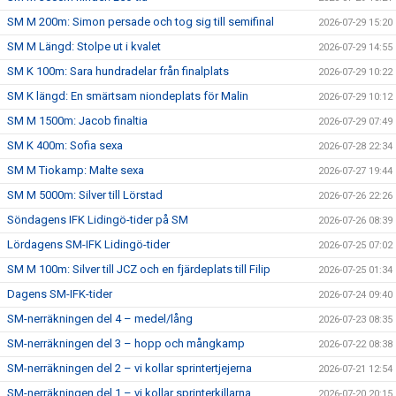
SM M 200m: Simon persade och tog sig till semifinal
2026-07-29 15:20
SM M Längd: Stolpe ut i kvalet
2026-07-29 14:55
SM K 100m: Sara hundradelar från finalplats
2026-07-29 10:22
SM K längd: En smärtsam niondeplats för Malin
2026-07-29 10:12
SM M 1500m: Jacob finaltia
2026-07-29 07:49
SM K 400m: Sofia sexa
2026-07-28 22:34
SM M Tiokamp: Malte sexa
2026-07-27 19:44
SM M 5000m: Silver till Lörstad
2026-07-26 22:26
Söndagens IFK Lidingö-tider på SM
2026-07-26 08:39
Lördagens SM-IFK Lidingö-tider
2026-07-25 07:02
SM M 100m: Silver till JCZ och en fjärdeplats till Filip
2026-07-25 01:34
Dagens SM-IFK-tider
2026-07-24 09:40
SM-nerräkningen del 4 – medel/lång
2026-07-23 08:35
SM-nerräkningen del 3 – hopp och mångkamp
2026-07-22 08:38
SM-nerräkningen del 2 – vi kollar sprintertjejerna
2026-07-21 12:54
SM-nerräkningen del 1 – vi kollar sprinterkillarna
2026-07-20 20:15