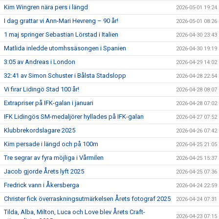
Kim Wingren nära pers i längd
2026-05-01 19:24
I dag grattar vi Ann-Mari Hevreng – 90 år!
2026-05-01 08:26
1 maj springer Sebastian Lörstad i Italien
2026-04-30 23:43
Matlida inledde utomhssäsongen i Spanien
2026-04-30 19:19
3:05 av Andreas i London
2026-04-29 14:02
32:41 av Simon Schuster i Bålsta Stadslopp
2026-04-28 22:54
Vi firar Lidingö Stad 100 år!
2026-04-28 08:07
Extrapriser på IFK-galan i januari
2026-04-28 07:02
IFK Lidingös SM-medaljörer hyllades på IFK-galan
2026-04-27 07:52
Klubbrekordslagare 2025
2026-04-26 07:42
Kim persade i längd och på 100m
2026-04-25 21:05
Tre segrar av fyra möjliga i Vårmilen
2026-04-25 15:37
Jacob gjorde Årets lyft 2025
2026-04-25 07:36
Fredrick vann i Åkersberga
2026-04-24 22:59
Christer fick överraskningsutmärkelsen Årets fotograf 2025
2026-04-24 07:31
Tilda, Alba, Milton, Luca och Love blev Årets Craft-
2026-04-23 07:15