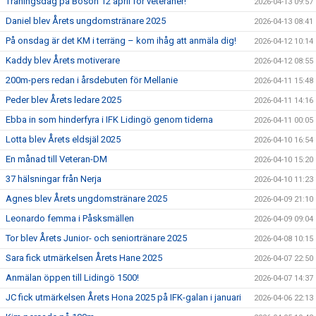
Träningsdag på Bosön 12 april för veteraner!
2026-04-13 09:57
Daniel blev Årets ungdomstränare 2025
2026-04-13 08:41
På onsdag är det KM i terräng – kom ihåg att anmäla dig!
2026-04-12 10:14
Kaddy blev Årets motiverare
2026-04-12 08:55
200m-pers redan i årsdebuten för Mellanie
2026-04-11 15:48
Peder blev Årets ledare 2025
2026-04-11 14:16
Ebba in som hinderfyra i IFK Lidingö genom tiderna
2026-04-11 00:05
Lotta blev Årets eldsjäl 2025
2026-04-10 16:54
En månad till Veteran-DM
2026-04-10 15:20
37 hälsningar från Nerja
2026-04-10 11:23
Agnes blev Årets ungdomstränare 2025
2026-04-09 21:10
Leonardo femma i Påsksmällen
2026-04-09 09:04
Tor blev Årets Junior- och seniortränare 2025
2026-04-08 10:15
Sara fick utmärkelsen Årets Hane 2025
2026-04-07 22:50
Anmälan öppen till Lidingö 1500!
2026-04-07 14:37
JC fick utmärkelsen Årets Hona 2025 på IFK-galan i januari
2026-04-06 22:13