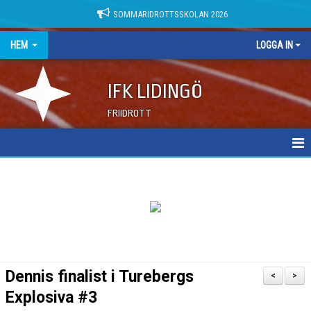
SOMMARIDROTTSSKOLAN 2026
HEM
LOGGA IN
IFK LIDINGÖ
FRIIDROTT
NYHETER
DOKUMENT
Dennis finalist i Turebergs
<
>
Explosiva #3