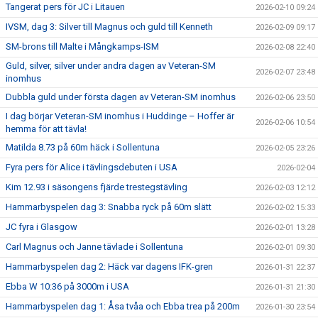
Tangerat pers för JC i Litauen
2026-02-10 09:24
IVSM, dag 3: Silver till Magnus och guld till Kenneth
2026-02-09 09:17
SM-brons till Malte i Mångkamps-ISM
2026-02-08 22:40
Guld, silver, silver under andra dagen av Veteran-SM
2026-02-07 23:48
inomhus
Dubbla guld under första dagen av Veteran-SM inomhus
2026-02-06 23:50
I dag börjar Veteran-SM inomhus i Huddinge – Hoffer är
2026-02-06 10:54
hemma för att tävla!
Matilda 8.73 på 60m häck i Sollentuna
2026-02-05 23:26
Fyra pers för Alice i tävlingsdebuten i USA
2026-02-04
Kim 12.93 i säsongens fjärde trestegstävling
2026-02-03 12:12
Hammarbyspelen dag 3: Snabba ryck på 60m slätt
2026-02-02 15:33
JC fyra i Glasgow
2026-02-01 13:28
Carl Magnus och Janne tävlade i Sollentuna
2026-02-01 09:30
Hammarbyspelen dag 2: Häck var dagens IFK-gren
2026-01-31 22:37
Ebba W 10:36 på 3000m i USA
2026-01-31 21:30
Hammarbyspelen dag 1: Åsa tvåa och Ebba trea på 200m
2026-01-30 23:54