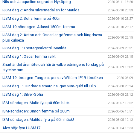
Nils och Jacqueline segrade i Nyköping
2026-03-11 13:20
IJSM dag 2: Andra silvermedaljen för Matilda
2026-03-10 23:33
IJSM dag 2: Sofia femma på 400m
2026-03-10 23:27
IJSM-19-söndagen: Atlassi 1500m-femma
2026-03-10 23:17
IJSM dag 2: Anton och Oscar längdfemma och längdsexa
2026-03-10 23:15
plus kulsexa
IJSM dag 1: Trestegssilver till Matilda
2026-03-09 23:31
IJSM dag 1: Oscar femma i vikt
2026-03-09 23:15
Snart är det årsmöte och här är valberedningens förslag på
2026-03-09 16:02
styrelse mm
IJSM-19-lördagen: Tangerat pers av William i P19-försöken
2026-03-09
IJSM dag 1: Hundradelsmarginal gav 60m-guld till Filip
2026-03-08 23:14
IJSM dag 1: Silver-Sofia
2026-03-08 23:12
ISM-söndagen: Malte fyra på 60m häck!
2026-03-07 10:52
ISM-söndagen: Simon femma på 200m
2026-03-06 10:51
ISM-söndagen: Matilda fyra på 60m häck!
2026-03-05 10:12
Alex höjdfyra i USM17
2026-03-04 18:33