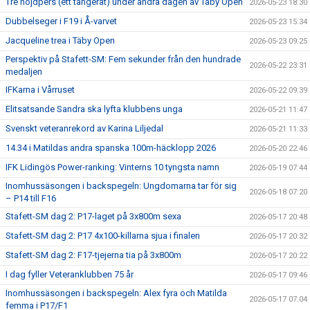
Tre höjdpers (ett tangerat) under andra dagen av Täby Open
2026-05-23 18:30
Dubbelseger i F19 i Å-varvet
2026-05-23 15:34
Jacqueline trea i Täby Open
2026-05-23 09:25
Perspektiv på Stafett-SM: Fem sekunder från den hundrade
2026-05-22 23:31
medaljen
IFKarna i Vårruset
2026-05-22 09:39
Elitsatsande Sandra ska lyfta klubbens unga
2026-05-21 11:47
Svenskt veteranrekord av Karina Liljedal
2026-05-21 11:33
14.34 i Matildas andra spanska 100m-häcklopp 2026
2026-05-20 22:46
IFK Lidingös Power-ranking: Vinterns 10 tyngsta namn
2026-05-19 07:44
Inomhussäsongen i backspegeln: Ungdomarna tar för sig
2026-05-18 07:20
– P14 till F16
Stafett-SM dag 2: P17-laget på 3x800m sexa
2026-05-17 20:48
Stafett-SM dag 2: P17 4x100-killarna sjua i finalen
2026-05-17 20:32
Stafett-SM dag 2: F17-tjejerna tia på 3x800m
2026-05-17 20:22
I dag fyller Veteranklubben 75 år
2026-05-17 09:46
Inomhussäsongen i backspegeln: Alex fyra och Matilda
2026-05-17 07:04
femma i P17/F1