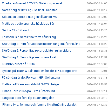
Charlotte Arvered 1:25:17 i Göteborgsvarvet
2026-06-20 14:00
Nästa helg är det Lag-SM-final i Karlstad
2026-06-19 18:12
Sebastian Lörstad uttagen till Junior-VM
2026-06-18 23:00
Matildas tredje spanska häcklopp i år
2026-06-17 23:07
Sebbe 13:45 i London
2026-06-16 23:20
Folksam GP: Saras fina form håller i sig
2026-06-15 15:29
SAYO dag 3: Pers för Jacqueline och tangerat för Pauline
2026-06-14 15:22
SAYO dag 2: Personliga rekordslakten rullar vidare
2026-06-13 23:36
SAYO dag 1: Personliga rekordens kväll
2026-06-12 22:59
Klubbrekordet på 100m
2026-06-12 07:09
Lyssna på Track & Talk med en hel del IFK Lidingö-prat
2026-06-11 23:01
På söndag är det Folksam GP i Sollentuna
2026-06-10 21:13
Trettiotre IFKare anmälda till SAYO i helgen
2026-06-09 20:58
Linnéa Lord 20:55 på 5 km i Östersund
2026-06-09 07:11
Tangerat pers för Filip i Bauhausgalan
2026-06-08 00:10
IFKarna fyra, femma och femma i Kraftmätningskvalet
2026-06-07 12:32