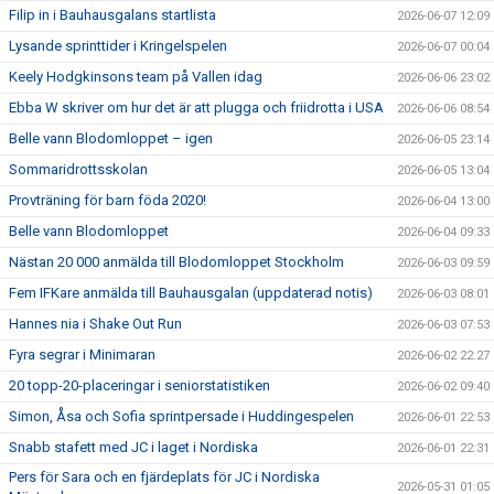
Filip in i Bauhausgalans startlista
2026-06-07 12:09
Lysande sprinttider i Kringelspelen
2026-06-07 00:04
Keely Hodgkinsons team på Vallen idag
2026-06-06 23:02
Ebba W skriver om hur det är att plugga och friidrotta i USA
2026-06-06 08:54
Belle vann Blodomloppet – igen
2026-06-05 23:14
Sommaridrottsskolan
2026-06-05 13:04
Provträning för barn föda 2020!
2026-06-04 13:00
Belle vann Blodomloppet
2026-06-04 09:33
Nästan 20 000 anmälda till Blodomloppet Stockholm
2026-06-03 09:59
Fem IFKare anmälda till Bauhausgalan (uppdaterad notis)
2026-06-03 08:01
Hannes nia i Shake Out Run
2026-06-03 07:53
Fyra segrar i Minimaran
2026-06-02 22:27
20 topp-20-placeringar i seniorstatistiken
2026-06-02 09:40
Simon, Åsa och Sofia sprintpersade i Huddingespelen
2026-06-01 22:53
Snabb stafett med JC i laget i Nordiska
2026-06-01 22:31
Pers för Sara och en fjärdeplats för JC i Nordiska
2026-05-31 01:05