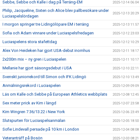
Sebbe, Sebbe och Kalle i dag på Terräng-EM
2025-12-14 06:04
Philip, Jacqueline, Sixten och Alice blev pallbesökare under
2025-12-13 20:29
Luciaspelslördagen
I morgon springer tre Lidingölöpare EM i terräng
2025-12-13 11:57
Sofia och Adam vinnare under Luciaspelsfredagen
2025-12-12 23:03
Luciaspelens stora stafettdag
2025-12-12 10:29
Alex Von Heideken har gjort USA-debut inomhus
2025-12-11 18:17
2x200m mix – ny gren i Luciaspelen
2025-12-11 10:17
Mellanie har gjort säsongsdebut i USA
2025-12-10 22:11
Svenskt juniorrekord till Simon och IFK Lidingö
2025-12-10 13:49
Anmälningsrekord i Luciaspelen
2025-12-09 09:09
Läs om Kalle och Sebbe på European Athletics webbplats
2025-12-08 12:45
Sex meter prick av Kim i längd
2025-12-07 23:58
Kim Wingren 7.36/13.22 i New York
2025-12-06 23:49
Slutspurten för Luciaspelsanmälan
2025-12-05 18:50
Sofie Lindevall persade på 10 km i London
2025-12-04 08:08
Veteranträff på Bosön
2025-12-03 08:21