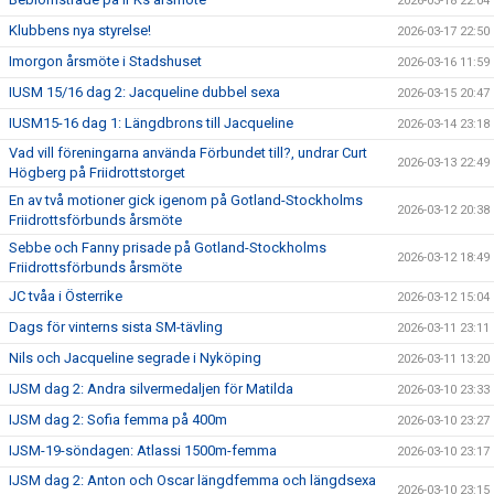
2026-03-18 22:04
Klubbens nya styrelse!
2026-03-17 22:50
Imorgon årsmöte i Stadshuset
2026-03-16 11:59
IUSM 15/16 dag 2: Jacqueline dubbel sexa
2026-03-15 20:47
IUSM15-16 dag 1: Längdbrons till Jacqueline
2026-03-14 23:18
Vad vill föreningarna använda Förbundet till?, undrar Curt
2026-03-13 22:49
Högberg på Friidrottstorget
En av två motioner gick igenom på Gotland-Stockholms
2026-03-12 20:38
Friidrottsförbunds årsmöte
Sebbe och Fanny prisade på Gotland-Stockholms
2026-03-12 18:49
Friidrottsförbunds årsmöte
JC tvåa i Österrike
2026-03-12 15:04
Dags för vinterns sista SM-tävling
2026-03-11 23:11
Nils och Jacqueline segrade i Nyköping
2026-03-11 13:20
IJSM dag 2: Andra silvermedaljen för Matilda
2026-03-10 23:33
IJSM dag 2: Sofia femma på 400m
2026-03-10 23:27
IJSM-19-söndagen: Atlassi 1500m-femma
2026-03-10 23:17
IJSM dag 2: Anton och Oscar längdfemma och längdsexa
2026-03-10 23:15