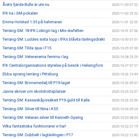
Årets fjärde Bulle är ute nu
2025-11-03 07:22
IFK tia i SM-pokalen
2025-11-02 23:22
Emma Holstad 1:35 på halvmaran
2025-11-01 22:35
Terräng-SM: 18 IFK Lidingö-lag i Mix-stafetten
2025-10-31 07:06
Terräng-SM: Luddes sista lopp i IFKs blåvita tävlingsdräkt
2025-10-30 07:01
Terräng-SM: Tilda sjua i F15
2025-10-29 07:00
Terräng-SM: Veteranerna femma i lag
2025-10-28 23:29
IFK Centralorganisations styrelse på besök i Helsingfors
2025-10-27 07:57
Ebba sprang terräng i Pittsburg
2025-10-26 13:49
Terräng-SM: Bronsmedalj till P19-laget
2025-10-26 09:07
Janne skriver om skolidrottsplatser
2025-10-25 22:07
Terräng-SM: Kassaskåpssäkert P19-guld till Kalle
2025-10-25 22:00
Terräng-SM: Silver till Nina i K55
2025-10-24 09:24
Terräng-SM: Veteran-silver till Kenneth Gysing
2025-10-23 08:03
Vilka fantastiska funktionärer vi har!
2025-10-22 21:19
Terräng-SM: Dubbelt i lagtävlingen i P17
2025-10-22 12:42