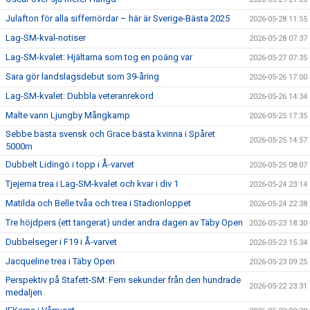
Julafton för alla siffernördar – här är Sverige-Bästa 2025
2026-05-28 11:55
Lag-SM-kval-notiser
2026-05-28 07:37
Lag-SM-kvalet: Hjältarna som tog en poäng var
2026-05-27 07:35
Sara gör landslagsdebut som 39-åring
2026-05-26 17:00
Lag-SM-kvalet: Dubbla veteranrekord
2026-05-26 14:34
Malte vann Ljungby Mångkamp
2026-05-25 17:35
Sebbe bästa svensk och Grace bästa kvinna i Spåret
2026-05-25 14:57
5000m
Dubbelt Lidingö i topp i Å-varvet
2026-05-25 08:07
Tjejerna trea i Lag-SM-kvalet och kvar i div 1
2026-05-24 23:14
Matilda och Belle tvåa och trea i Stadionloppet
2026-05-24 22:38
Tre höjdpers (ett tangerat) under andra dagen av Täby Open
2026-05-23 18:30
Dubbelseger i F19 i Å-varvet
2026-05-23 15:34
Jacqueline trea i Täby Open
2026-05-23 09:25
Perspektiv på Stafett-SM: Fem sekunder från den hundrade
2026-05-22 23:31
medaljen