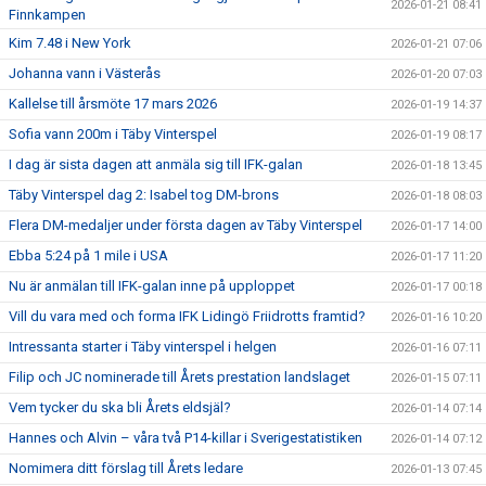
2026-01-21 08:41
Finnkampen
Kim 7.48 i New York
2026-01-21 07:06
Johanna vann i Västerås
2026-01-20 07:03
Kallelse till årsmöte 17 mars 2026
2026-01-19 14:37
Sofia vann 200m i Täby Vinterspel
2026-01-19 08:17
I dag är sista dagen att anmäla sig till IFK-galan
2026-01-18 13:45
Täby Vinterspel dag 2: Isabel tog DM-brons
2026-01-18 08:03
Flera DM-medaljer under första dagen av Täby Vinterspel
2026-01-17 14:00
Ebba 5:24 på 1 mile i USA
2026-01-17 11:20
Nu är anmälan till IFK-galan inne på upploppet
2026-01-17 00:18
Vill du vara med och forma IFK Lidingö Friidrotts framtid?
2026-01-16 10:20
Intressanta starter i Täby vinterspel i helgen
2026-01-16 07:11
Filip och JC nominerade till Årets prestation landslaget
2026-01-15 07:11
Vem tycker du ska bli Årets eldsjäl?
2026-01-14 07:14
Hannes och Alvin – våra två P14-killar i Sverigestatistiken
2026-01-14 07:12
Nomimera ditt förslag till Årets ledare
2026-01-13 07:45