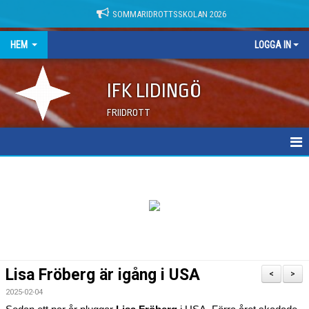
SOMMARIDROTTSSKOLAN 2026
HEM
LOGGA IN
IFK LIDINGÖ
FRIIDROTT
NYHETER
DOKUMENT
Lisa Fröberg är igång i USA
<
>
2025-02-04