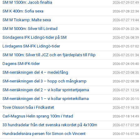
SM M 1500m: Jacob finaltia
2026-07-29 07:49
SM K 400m: Sofia sexa
2026-07-28 22:34
SM M Tiokamp: Malte sexa
2026-07-27 19:44
SM M 5000m: Silver till Lörstad
2026-07-26 22:26
Söndagens IFK Lidingö-tider på SM
2026-07-26 08:39
Lördagens SM-IFK Lidingö-tider
2026-07-25 07:02
SM M 100m: Silver till JCZ och en fjärdeplats till Filip
2026-07-25 01:34
Dagens SM-IFK-tider
2026-07-24 09:40
SM-nerräkningen del 4 – medel/lång
2026-07-23 08:35
SM-nerräkningen del 3 – hopp och mångkamp
2026-07-22 08:38
SM-nerräkningen del 2 – vi kollar sprintertjejerna
2026-07-21 12:54
SM-nerräkningen del 1 – vi kollar sprinterkillarna
2026-07-20 20:15
Tove Olsson tvåa i Fridkastet
2026-07-19 18:35
Carl-Magnus Helin sprang 100m i Ystad
2026-07-18 14:49
33 hundradelar från det svenska rekordet på 4x100m
2026-07-17 07:58
Hundradelsnära persen för Simon och Vincent
2026-07-16 07:56