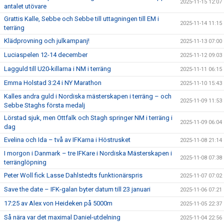
2025-11-15 12:07
antalet utövare
Grattis Kalle, Sebbe och Sebbe till uttagningen till EM i
2025-11-14 11:15
terräng
Klädprovning och julkampanj!
2025-11-13 07:00
Luciaspelen 12-14 december
2025-11-12 09:03
Lagguld till U20-killarna i NM i terräng
2025-11-11 06:15
Emma Holstad 3:24 i NY Marathon
2025-11-10 15:43
Kalles andra guld i Nordiska mästerskapen i terräng – och
2025-11-09 11:53
Sebbe Staghs första medalj
Lörstad sjuk, men Ottfalk och Stagh springer NM i terräng i
2025-11-09 06:04
dag
Evelina och Ida – två av IFKarna i Höstrusket
2025-11-08 21:14
I morgon i Danmark – tre IFKare i Nordiska Mästerskapen i
2025-11-08 07:38
terränglöpning
Peter Woll fick Lasse Dahlstedts funktionärspris
2025-11-07 07:02
Save the date – IFK-galan byter datum till 23 januari
2025-11-06 07:21
17:25 av Alex von Heideken på 5000m
2025-11-05 22:37
Så nära var det maximal Daniel-utdelning
2025-11-04 22:56