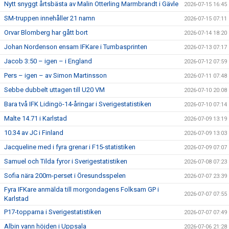
Nytt snyggt årtsbästa av Malin Otterling Marmbrandt i Gävle
2026-07-15 16:45
SM-truppen innehåller 21 namn
2026-07-15 07:11
Orvar Blomberg har gått bort
2026-07-14 18:20
Johan Nordenson ensam IFKare i Tumbasprinten
2026-07-13 07:17
Jacob 3:50 – igen – i England
2026-07-12 07:59
Pers – igen – av Simon Martinsson
2026-07-11 07:48
Sebbe dubbelt uttagen till U20 VM
2026-07-10 20:08
Bara två IFK Lidingö-14-åringar i Sverigestatistiken
2026-07-10 07:14
Malte 14.71 i Karlstad
2026-07-09 13:19
10.34 av JC i Finland
2026-07-09 13:03
Jacqueline med i fyra grenar i F15-statistiken
2026-07-09 07:07
Samuel och Tilda fyror i Sverigestatistiken
2026-07-08 07:23
Sofia nära 200m-perset i Öresundsspelen
2026-07-07 23:39
Fyra IFKare anmälda till morgondagens Folksam GP i
2026-07-07 07:55
Karlstad
P17-topparna i Sverigestatistiken
2026-07-07 07:49
Albin vann höjden i Uppsala
2026-07-06 21:28