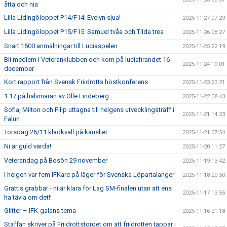
åtta och nia
Lilla Lidingöloppet P14/F14: Evelyn sjua!
2025-11-27 07:29
Lilla Lidingöloppet P15/F15: Samuel tvåa och Tilda trea
2025-11-26 08:27
Snart 1500 anmälningar till Luciaspelen
2025-11-25 22:19
Bli medlem i Veteranklubben och kom på luciafirandet 16
2025-11-24 19:01
december
Kort rapport från Svensk Friidrotts höstkonferens
2025-11-23 23:21
1:17 på halvmaran av Olle Lindeberg
2025-11-22 08:43
Sofia, Milton och Filip uttagna till helgens utvecklingsträff i
2025-11-21 14:23
Falun
Torsdag 26/11 klädkväll på kansliet
2025-11-21 07:54
Ni är guld värda!
2025-11-20 11:27
Veterandag på Bosön 29 november
2025-11-19 13:42
I helgen var fem IFKare på läger för Svenska Löpartalanger
2025-11-18 20:50
Grattis grabbar - ni är klara för Lag SM-finalen utan att ens
2025-11-17 13:55
ha tävla om det!!
Glitter – IFK-galans tema
2025-11-16 21:18
Staffan skriver på Friidrottstorget om att friidrotten tappar i