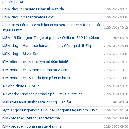
plus kulsexa
IJSM dag 1: Trestegssilver till Matilda
2026-03-09 23:31
IJSM dag 1: Oscar femma i vikt
2026-03-09 23:15
Snart är det årsmöte och här är valberedningens förslag på
2026-03-09 16:02
styrelse mm
IJSM-19-lördagen: Tangerat pers av William i P19-försöken
2026-03-09
IJSM dag 1: Hundradelsmarginal gav 60m-guld till Filip
2026-03-08 23:14
IJSM dag 1: Silver-Sofia
2026-03-08 23:12
ISM-söndagen: Malte fyra på 60m häck!
2026-03-07 10:52
ISM-söndagen: Simon femma på 200m
2026-03-06 10:51
ISM-söndagen: Matilda fyra på 60m häck!
2026-03-05 10:12
Alex höjdfyra i USM17
2026-03-04 18:33
Alexandre Trindade persade på 60m i Sollentuna
2026-03-04 13:30
Mellanies näst snabbaste 200ing – so far
2026-03-04
Nytt längdklubgrekord av Alice Lindgren Engelblom i USA
2026-03-03 21:34
ISM-lördagen: Anton längd-femma!
2026-03-03 08:14
ISM-lördagen: Johanna stav-femma!
2026-03-02 09:00