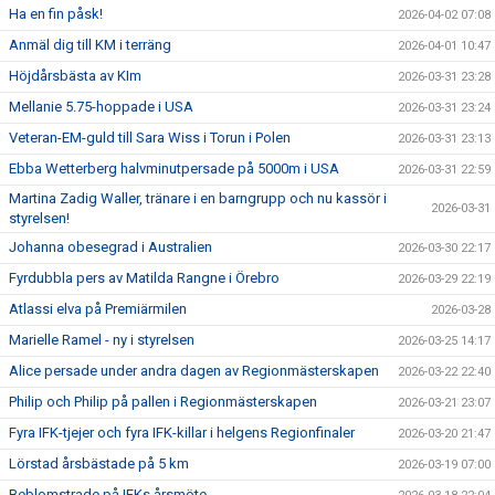
Ha en fin påsk!
2026-04-02 07:08
Anmäl dig till KM i terräng
2026-04-01 10:47
Höjdårsbästa av KIm
2026-03-31 23:28
Mellanie 5.75-hoppade i USA
2026-03-31 23:24
Veteran-EM-guld till Sara Wiss i Torun i Polen
2026-03-31 23:13
Ebba Wetterberg halvminutpersade på 5000m i USA
2026-03-31 22:59
Martina Zadig Waller, tränare i en barngrupp och nu kassör i
2026-03-31
styrelsen!
Johanna obesegrad i Australien
2026-03-30 22:17
Fyrdubbla pers av Matilda Rangne i Örebro
2026-03-29 22:19
Atlassi elva på Premiärmilen
2026-03-28
Marielle Ramel - ny i styrelsen
2026-03-25 14:17
Alice persade under andra dagen av Regionmästerskapen
2026-03-22 22:40
Philip och Philip på pallen i Regionmästerskapen
2026-03-21 23:07
Fyra IFK-tjejer och fyra IFK-killar i helgens Regionfinaler
2026-03-20 21:47
Lörstad årsbästade på 5 km
2026-03-19 07:00
Beblomstrade på IFKs årsmöte