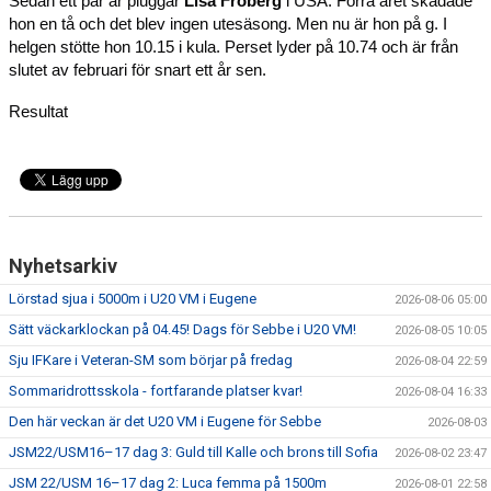
Sedan ett par år pluggar 
Lisa Fröberg
 i USA. Förra året skadade 
hon en tå och det blev ingen utesäsong. Men nu är hon på g. I 
helgen stötte hon 10.15 i kula. Perset lyder på 10.74 och är från 
slutet av februari för snart ett år sen.
Resultat
Nyhetsarkiv
Lörstad sjua i 5000m i U20 VM i Eugene
2026-08-06 05:00
Sätt väckarklockan på 04.45! Dags för Sebbe i U20 VM!
2026-08-05 10:05
Sju IFKare i Veteran-SM som börjar på fredag
2026-08-04 22:59
Sommaridrottsskola - fortfarande platser kvar!
2026-08-04 16:33
Den här veckan är det U20 VM i Eugene för Sebbe
2026-08-03
JSM22/USM16–17 dag 3: Guld till Kalle och brons till Sofia
2026-08-02 23:47
JSM 22/USM 16–17 dag 2: Luca femma på 1500m
2026-08-01 22:58