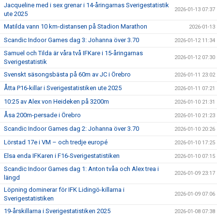
Jacqueline med i sex grenar i 14-åringarnas Sverigestatistik
2026-01-13 07:37
ute 2025
Matilda vann 10 km-distansen på Stadion Marathon
2026-01-13
Scandic Indoor Games dag 3: Johanna över 3.70
2026-01-12 11:34
Samuel och Tilda är våra två IFKare i 15-åringarnas
2026-01-12 07:30
Sverigestatistik
Svenskt säsongsbästa på 60m av JC i Örebro
2026-01-11 23:02
Åtta P16-killar i Sverigestatistiken ute 2025
2026-01-11 07:21
10:25 av Alex von Heideken på 3200m
2026-01-10 21:31
Åsa 200m-persade i Örebro
2026-01-10 21:23
Scandic Indoor Games dag 2: Johanna över 3.70
2026-01-10 20:26
Lörstad 17e i VM – och tredje europé
2026-01-10 17:25
Elsa enda IFKaren i F16-Sverigestatistiken
2026-01-10 07:15
Scandic Indoor Games dag 1: Anton tvåa och Alex trea i
2026-01-09 23:17
längd
Löpning dominerar för IFK Lidingö-killarna i
2026-01-09 07:06
Sverigestatistiken
19-årskillarna i Sverigestatistiken 2025
2026-01-08 07:38