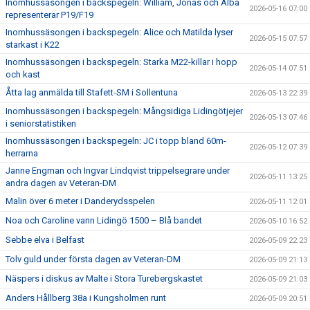
Inomhussäsongen i backspegeln: William, Jonas och Alba
2026-05-16 07:00
representerar P19/F19
Inomhussäsongen i backspegeln: Alice och Matilda lyser
2026-05-15 07:57
starkast i K22
Inomhussäsongen i backspegeln: Starka M22-killar i hopp
2026-05-14 07:51
och kast
Åtta lag anmälda till Stafett-SM i Sollentuna
2026-05-13 22:39
Inomhussäsongen i backspegeln: Mångsidiga Lidingötjejer
2026-05-13 07:46
i seniorstatistiken
Inomhussäsongen i backspegeln: JC i topp bland 60m-
2026-05-12 07:39
herrarna
Janne Engman och Ingvar Lindqvist trippelsegrare under
2026-05-11 13:25
andra dagen av Veteran-DM
Malin över 6 meter i Danderydsspelen
2026-05-11 12:01
Noa och Caroline vann Lidingö 1500 – Blå bandet
2026-05-10 16:52
Sebbe elva i Belfast
2026-05-09 22:23
Tolv guld under första dagen av Veteran-DM
2026-05-09 21:13
Näspers i diskus av Malte i Stora Turebergskastet
2026-05-09 21:03
Anders Hållberg 38a i Kungsholmen runt
2026-05-09 20:51