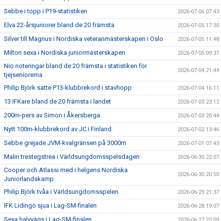
Sebbe i topp i P19-statistiken
2026-07-06 07:43
Elva 22-årsjuniorer bland de 20 främsta
2026-07-05 17:30
Silver till Magnus i Nordiska veteranmästerskapen i Oslo
2026-07-05 11:48
Milton sexa i Nordiska juniormästerskapen
2026-07-05 09:37
Nio noteringar bland de 20 främsta i statistiken för
2026-07-04 21:44
tjejseniorerna
Philip Björk satte P13-klubbrekord i stavhopp
2026-07-04 16:11
13 IFKare bland de 20 främsta i landet
2026-07-03 23:12
200m-pers av Simon i Åkersberga
2026-07-03 20:44
Nytt 100m-klubbrekord av JC i Finland
2026-07-02 13:46
Sebbe grejade JVM-kvalgränsen på 3000m
2026-07-01 07:43
Malin trestegstrea i Världsungdomsspelsdagen
2026-06-30 22:07
Cooper och Atlassi med i helgens Nordiska
2026-06-30 20:50
Juniorlandskamp
Philip Björk tvåa i Världsungdomsspelen
2026-06-29 21:37
IFK Lidingö sjua i Lag-SM-finalen
2026-06-28 19:07
Sexa halvvägs i Lag-SM-finalen
2026-06-27 23:09