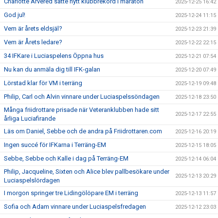
Charlotte Arvered satte nytt klubbrekord i maraton
2025-12-25 16:42
God jul!
2025-12-24 11:15
Vem är årets eldsjäl?
2025-12-23 21:39
Vem är Årets ledare?
2025-12-22 22:15
34 IFKare i Luciaspelens Öppna hus
2025-12-21 07:54
Nu kan du anmäla dig till IFK-galan
2025-12-20 07:49
Lörstad klar för VM i terräng
2025-12-19 09:48
Philip, Carl och Alvin vinnare under Luciaspelssöndagen
2025-12-18 23:50
Många friidrottare prisade när Veteranklubben hade sitt
2025-12-17 22:55
årliga Luciafirande
Läs om Daniel, Sebbe och de andra på Friidrottaren.com
2025-12-16 20:19
Ingen succé för IFKarna i Terräng-EM
2025-12-15 18:05
Sebbe, Sebbe och Kalle i dag på Terräng-EM
2025-12-14 06:04
Philip, Jacqueline, Sixten och Alice blev pallbesökare under
2025-12-13 20:29
Luciaspelslördagen
I morgon springer tre Lidingölöpare EM i terräng
2025-12-13 11:57
Sofia och Adam vinnare under Luciaspelsfredagen
2025-12-12 23:03