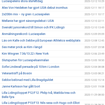
Luciaspelens stora stafettdag
2025-12-12 10:29
Alex Von Heideken har gjort USA-debut inomhus
2025-12-11 18:17
2x200m mix – ny gren i Luciaspelen
2025-12-11 10:17
Mellanie har gjort säsongsdebut i USA
2025-12-10 22:11
Svenskt juniorrekord till Simon och IFK Lidingö
2025-12-10 13:49
Anmälningsrekord i Luciaspelen
2025-12-09 09:09
Läs om Kalle och Sebbe på European Athletics webbplats
2025-12-08 12:45
Sex meter prick av Kim i längd
2025-12-07 23:58
Kim Wingren 7.36/13.22 i New York
2025-12-06 23:49
Slutspurten för Luciaspelsanmälan
2025-12-05 18:50
Sofie Lindevall persade på 10 km i London
2025-12-04 08:08
Veteranträff på Bosön
2025-12-03 08:21
Sebbe belönad med Lilla Bragdguldet
2025-12-02 15:14
Janne Karlsson har gått bort
2025-12-01 19:08
Lilla Lidingöloppet P12/F12: Philip två, Matilda trea och
2025-11-29 08:00
Belle fyra
Lilla Lidingöloppet P13/F13: Nils sexa och Hugo och Elliot
2025-11-28 08:31