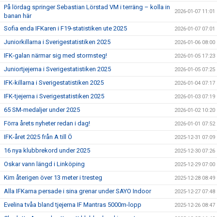
På lördag springer Sebastian Lörstad VM i terräng – kolla in
2026-01-07 11:01
banan här
Sofia enda IFKaren i F19-statistiken ute 2025
2026-01-07 07:01
Juniorkillarna i Sverigestatistiken 2025
2026-01-06 08:00
IFK-galan närmar sig med stormsteg!
2026-01-05 17:23
Juniortjejerna i Sverigestatistiken 2025
2026-01-05 07:25
IFK-killarna i Sverigestatistiken 2025
2026-01-04 07:17
IFK-tjejerna i Sverigestatistiken 2025
2026-01-03 07:19
65 SM-medaljer under 2025
2026-01-02 10:20
Förra årets nyheter redan i dag!
2026-01-01 07:52
IFK-året 2025 från A till Ö
2025-12-31 07:09
16 nya klubbrekord under 2025
2025-12-30 07:26
Oskar vann längd i Linköping
2025-12-29 07:00
Kim återigen över 13 meter i tresteg
2025-12-28 08:49
Alla IFKarna persade i sina grenar under SAYO Indoor
2025-12-27 07:48
Evelina tvåa bland tjejerna IF Mantras 5000m-lopp
2025-12-26 08:47