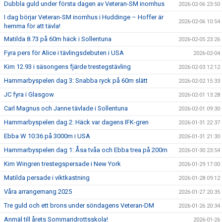
Dubbla guld under första dagen av Veteran-SM inomhus
2026-02-06 23:50
I dag börjar Veteran-SM inomhus i Huddinge – Hoffer är
2026-02-06 10:54
hemma för att tävla!
Matilda 8.73 på 60m häck i Sollentuna
2026-02-05 23:26
Fyra pers för Alice i tävlingsdebuten i USA
2026-02-04
Kim 12.93 i säsongens fjärde trestegstävling
2026-02-03 12:12
Hammarbyspelen dag 3: Snabba ryck på 60m slätt
2026-02-02 15:33
JC fyra i Glasgow
2026-02-01 13:28
Carl Magnus och Janne tävlade i Sollentuna
2026-02-01 09:30
Hammarbyspelen dag 2: Häck var dagens IFK-gren
2026-01-31 22:37
Ebba W 10:36 på 3000m i USA
2026-01-31 21:30
Hammarbyspelen dag 1: Åsa tvåa och Ebba trea på 200m
2026-01-30 23:54
Kim Wingren trestegspersade i New York
2026-01-29 17:00
Matilda persade i viktkastning
2026-01-28 09:12
Våra arrangemang 2025
2026-01-27 20:35
Tre guld och ett brons under söndagens Veteran-DM
2026-01-26 20:34
Anmäl till årets Sommaridrottsskola!
2026-01-26