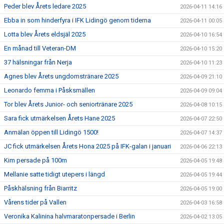
Peder blev Årets ledare 2025
2026-04-11 14:16
Ebba in som hinderfyra i IFK Lidingö genom tiderna
2026-04-11 00:05
Lotta blev Årets eldsjäl 2025
2026-04-10 16:54
En månad till Veteran-DM
2026-04-10 15:20
37 hälsningar från Nerja
2026-04-10 11:23
Agnes blev Årets ungdomstränare 2025
2026-04-09 21:10
Leonardo femma i Påsksmällen
2026-04-09 09:04
Tor blev Årets Junior- och seniortränare 2025
2026-04-08 10:15
Sara fick utmärkelsen Årets Hane 2025
2026-04-07 22:50
Anmälan öppen till Lidingö 1500!
2026-04-07 14:37
JC fick utmärkelsen Årets Hona 2025 på IFK-galan i januari
2026-04-06 22:13
Kim persade på 100m
2026-04-05 19:48
Mellanie satte tidigt utepers i längd
2026-04-05 19:44
Påskhälsning från Biarritz
2026-04-05 19:00
Vårens tider på Vallen
2026-04-03 16:58
Veronika Kalinina halvmaratonpersade i Berlin
2026-04-02 13:05