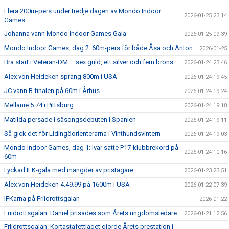
Flera 200m-pers under tredje dagen av Mondo Indoor
2026-01-25 23:14
Games
Johanna vann Mondo Indoor Games Gala
2026-01-25 09:39
Mondo Indoor Games, dag 2: 60m-pers för både Åsa och Anton
2026-01-25
Bra start i Veteran-DM – sex guld, ett silver och fem brons
2026-01-24 23:46
Alex von Heideken sprang 800m i USA
2026-01-24 19:45
JC vann B-finalen på 60m i Århus
2026-01-24 19:24
Mellanie 5.74 i Pittsburg
2026-01-24 19:18
Matilda persade i säsongsdebuten i Spanien
2026-01-24 19:11
Så gick det för Lidingöorienterarna i Vinthundsvintern
2026-01-24 19:03
Mondo Indoor Games, dag 1: Ivar satte P17-klubbrekord på
2026-01-24 10:16
60m
Lyckad IFK-gala med mängder av pristagare
2026-01-23 23:51
Alex von Heideken 4.49.99 på 1600m i USA
2026-01-22 07:39
IFKarna på Friidrottsgalan
2026-01-22
Friidrottsgalan: Daniel prisades som Årets ungdomsledare
2026-01-21 12:56
Friidrottsgalan: Kortastafettlaget gjorde Årets prestation i