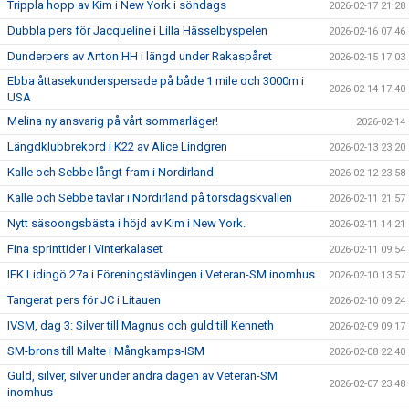
Trippla hopp av Kim i New York i söndags
2026-02-17 21:28
Dubbla pers för Jacqueline i Lilla Hässelbyspelen
2026-02-16 07:46
Dunderpers av Anton HH i längd under Rakaspåret
2026-02-15 17:03
Ebba åttasekunderspersade på både 1 mile och 3000m i
2026-02-14 17:40
USA
Melina ny ansvarig på vårt sommarläger!
2026-02-14
Längdklubbrekord i K22 av Alice Lindgren
2026-02-13 23:20
Kalle och Sebbe långt fram i Nordirland
2026-02-12 23:58
Kalle och Sebbe tävlar i Nordirland på torsdagskvällen
2026-02-11 21:57
Nytt säsoongsbästa i höjd av Kim i New York.
2026-02-11 14:21
Fina sprinttider i Vinterkalaset
2026-02-11 09:54
IFK Lidingö 27a i Föreningstävlingen i Veteran-SM inomhus
2026-02-10 13:57
Tangerat pers för JC i Litauen
2026-02-10 09:24
IVSM, dag 3: Silver till Magnus och guld till Kenneth
2026-02-09 09:17
SM-brons till Malte i Mångkamps-ISM
2026-02-08 22:40
Guld, silver, silver under andra dagen av Veteran-SM
2026-02-07 23:48
inomhus