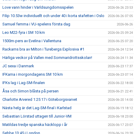
Love vann hinder i Världsungdomsspelen
2026-06-26 23:53
Filip 10.53w individuellt och under 40 i korta stafetten i Oslo
2026-06-26 07:05
Samuel femma i VU-spelens första dag
2026-06-26
Leo M22-fyra i SM 10 km
2026-06-25 09:24
1500m-pers av Evelina i Vallentuna
2026-06-25 07:20
Rackarns bra av Milton i Turebergs Explosiva #1
2026-06-24 12:54
Härliga veckor på Vallen med Sommaridrottsskolan!
2026-06-24 11:34
JC sexa i Danmark
2026-06-23 17:37
IFKarna i morgondagens SM 10 km
2026-06-23 07:14
IFKs lag i Lag-SM-finalen
2026-06-22 18:00
Åsa och Simon blåsta på persen
2026-06-21 22:41
Charlotte Arvered 1:25:17 i Göteborgsvarvet
2026-06-20 14:00
Nästa helg är det Lag-SM-final i Karlstad
2026-06-19 18:12
Sebastian Lörstad uttagen till Junior-VM
2026-06-18 23:00
Matildas tredje spanska häcklopp i år
2026-06-17 23:07
Sebbe 13:45 i London
2026-06-16 23:20