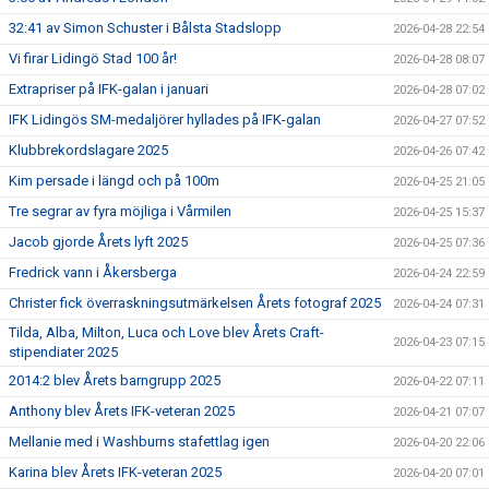
32:41 av Simon Schuster i Bålsta Stadslopp
2026-04-28 22:54
Vi firar Lidingö Stad 100 år!
2026-04-28 08:07
Extrapriser på IFK-galan i januari
2026-04-28 07:02
IFK Lidingös SM-medaljörer hyllades på IFK-galan
2026-04-27 07:52
Klubbrekordslagare 2025
2026-04-26 07:42
Kim persade i längd och på 100m
2026-04-25 21:05
Tre segrar av fyra möjliga i Vårmilen
2026-04-25 15:37
Jacob gjorde Årets lyft 2025
2026-04-25 07:36
Fredrick vann i Åkersberga
2026-04-24 22:59
Christer fick överraskningsutmärkelsen Årets fotograf 2025
2026-04-24 07:31
Tilda, Alba, Milton, Luca och Love blev Årets Craft-
2026-04-23 07:15
stipendiater 2025
2014:2 blev Årets barngrupp 2025
2026-04-22 07:11
Anthony blev Årets IFK-veteran 2025
2026-04-21 07:07
Mellanie med i Washburns stafettlag igen
2026-04-20 22:06
Karina blev Årets IFK-veteran 2025
2026-04-20 07:01