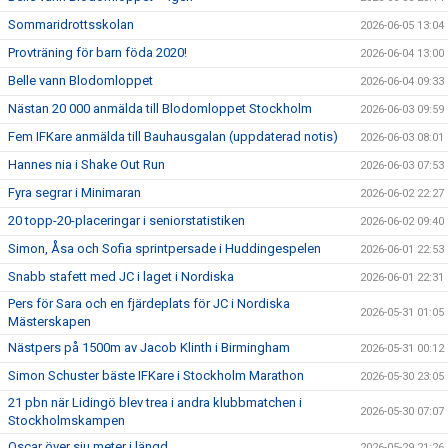
Sommaridrottsskolan
2026-06-05 13:04
Provträning för barn föda 2020!
2026-06-04 13:00
Belle vann Blodomloppet
2026-06-04 09:33
Nästan 20 000 anmälda till Blodomloppet Stockholm
2026-06-03 09:59
Fem IFKare anmälda till Bauhausgalan (uppdaterad notis)
2026-06-03 08:01
Hannes nia i Shake Out Run
2026-06-03 07:53
Fyra segrar i Minimaran
2026-06-02 22:27
20 topp-20-placeringar i seniorstatistiken
2026-06-02 09:40
Simon, Åsa och Sofia sprintpersade i Huddingespelen
2026-06-01 22:53
Snabb stafett med JC i laget i Nordiska
2026-06-01 22:31
Pers för Sara och en fjärdeplats för JC i Nordiska
2026-05-31 01:05
Mästerskapen
Nästpers på 1500m av Jacob Klinth i Birmingham
2026-05-31 00:12
Simon Schuster bäste IFKare i Stockholm Marathon
2026-05-30 23:05
21 pbn när Lidingö blev trea i andra klubbmatchen i
2026-05-30 07:07
Stockholmskampen
Oscar över sju meter i längd
2026-05-29 21:26