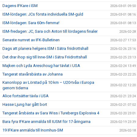
Dagens IFKare i ISM
2026-03-01 09:50
ISM-lördagen: JCs första individuella SM-guld
2026-03-01 08:16
ISM-lördagen: Sara 60m-femma!
2026-03-01 08:13
ISM-fredagen: JC, Sara och Anton till lördagens finaler
2026-02-28
Senaste numret av IFK-Bulletinen
2026-02-27 17:53
Dags att planera helgens ISM i Sätra friidrottshall
2026-02-26 23:16
Det drar ihop sig till Inne-SM i Sätra Friidrottshall
2026-02-25 23:13
Majken och Lyda Areschoug har tävlat i USA
2026-02-24 13:49
Tangerat stavårsbästa av Johanna
2026-02-23 22:25
Kanonlopp av Lörstad på 10 km – U20-tvåa i Europa
2026-02-22 12:20
genom tiderna
Alice fortsätter tävla i USA
2026-02-21 23:24
Hasse Ljung har gått bort
2026-02-21 07:02
Tangerat årsbästa av Sara Wiss i Turebergs Explosiva 4
2026-02-20 23:01
Bara fyra IFKare anmälda till IUSM för 17-åringarna
2026-02-19 23:39
19 IFKare anmälda till Inomhus-SM
2026-02-18