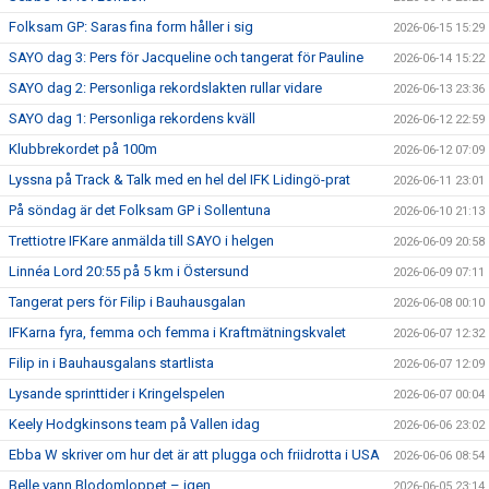
Folksam GP: Saras fina form håller i sig
2026-06-15 15:29
SAYO dag 3: Pers för Jacqueline och tangerat för Pauline
2026-06-14 15:22
SAYO dag 2: Personliga rekordslakten rullar vidare
2026-06-13 23:36
SAYO dag 1: Personliga rekordens kväll
2026-06-12 22:59
Klubbrekordet på 100m
2026-06-12 07:09
Lyssna på Track & Talk med en hel del IFK Lidingö-prat
2026-06-11 23:01
På söndag är det Folksam GP i Sollentuna
2026-06-10 21:13
Trettiotre IFKare anmälda till SAYO i helgen
2026-06-09 20:58
Linnéa Lord 20:55 på 5 km i Östersund
2026-06-09 07:11
Tangerat pers för Filip i Bauhausgalan
2026-06-08 00:10
IFKarna fyra, femma och femma i Kraftmätningskvalet
2026-06-07 12:32
Filip in i Bauhausgalans startlista
2026-06-07 12:09
Lysande sprinttider i Kringelspelen
2026-06-07 00:04
Keely Hodgkinsons team på Vallen idag
2026-06-06 23:02
Ebba W skriver om hur det är att plugga och friidrotta i USA
2026-06-06 08:54
Belle vann Blodomloppet – igen
2026-06-05 23:14