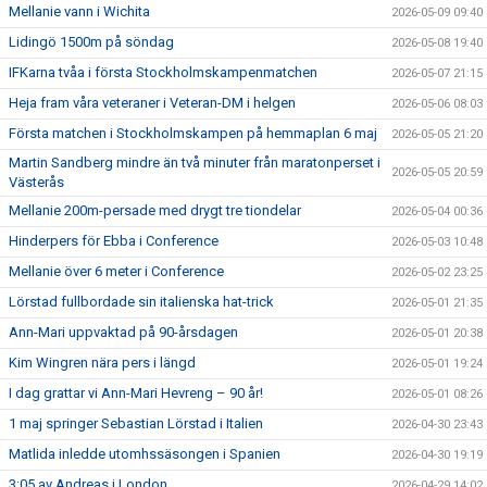
Mellanie vann i Wichita
2026-05-09 09:40
Lidingö 1500m på söndag
2026-05-08 19:40
IFKarna tvåa i första Stockholmskampenmatchen
2026-05-07 21:15
Heja fram våra veteraner i Veteran-DM i helgen
2026-05-06 08:03
Första matchen i Stockholmskampen på hemmaplan 6 maj
2026-05-05 21:20
Martin Sandberg mindre än två minuter från maratonperset i
2026-05-05 20:59
Västerås
Mellanie 200m-persade med drygt tre tiondelar
2026-05-04 00:36
Hinderpers för Ebba i Conference
2026-05-03 10:48
Mellanie över 6 meter i Conference
2026-05-02 23:25
Lörstad fullbordade sin italienska hat-trick
2026-05-01 21:35
Ann-Mari uppvaktad på 90-årsdagen
2026-05-01 20:38
Kim Wingren nära pers i längd
2026-05-01 19:24
I dag grattar vi Ann-Mari Hevreng – 90 år!
2026-05-01 08:26
1 maj springer Sebastian Lörstad i Italien
2026-04-30 23:43
Matlida inledde utomhssäsongen i Spanien
2026-04-30 19:19
3:05 av Andreas i London
2026-04-29 14:02