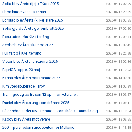
Sofia blev Årets (tjej-)IFKare 2025
2026-04-19 07:59
Ebba hindervann i Kansas
2026-04-18 23:29
Lörstad blev Årets (kill-)IFKare 2025
2026-04-18 07:55
Sofia gjorde Årets genombrott 2025
2026-04-17 07:50
Resultaten från KM i terräng
2026-04-16 09:34
Sebbe blev Årets kämpe 2025
2026-04-16 07:45
Full fart på KM i terräng
2026-04-15 23:38
Victor blev Årets funktionär 2025
2026-04-15 07:36
PaprICA loppet 23 maj
2026-04-14 13:53
Karina blev Årets barntränare 2025
2026-04-14 07:30
Kim utedebuterade i Troy
2026-04-14 07:29
Träningsdag på Bosön 12 april för veteraner!
2026-04-13 09:57
Daniel blev Årets ungdomstränare 2025
2026-04-13 08:41
På onsdag är det KM i terräng – kom ihåg att anmäla dig!
2026-04-12 10:14
Kaddy blev Årets motiverare
2026-04-12 08:55
200m-pers redan i årsdebuten för Mellanie
2026-04-11 15:48