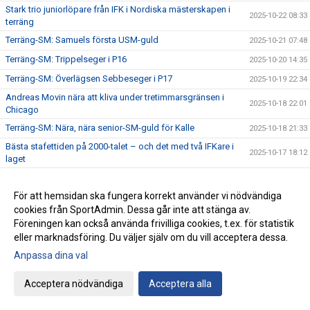
Stark trio juniorlöpare från IFK i Nordiska mästerskapen i
2025-10-22 08:33
terräng
Terräng-SM: Samuels första USM-guld
2025-10-21 07:48
Terräng-SM: Trippelseger i P16
2025-10-20 14:35
Terräng-SM: Överlägsen Sebbeseger i P17
2025-10-19 22:34
Andreas Movin nära att kliva under tretimmarsgränsen i
2025-10-18 22:01
Chicago
Terräng-SM: Nära, nära senior-SM-guld för Kalle
2025-10-18 21:33
Bästa stafettiden på 2000-talet – och det med två IFKare i
2025-10-17 18:12
laget
Trippelpers av Anton i vår kastmångkamp
2025-10-16 14:32
För att hemsidan ska fungera korrekt använder vi nödvändiga
Ebba 19:02 i 5 km-loppet i Fort Worth i Texas
2025-10-15 08:09
cookies från SportAdmin. Dessa går inte att stänga av.
Lidingö trea i Klubbkampen
2025-10-14 09:31
Föreningen kan också använda frivilliga cookies, t.ex. för statistik
Årets medlemsdag genomförd Lördagen den 11:e oktober
eller marknadsföring. Du väljer själv om du vill acceptera dessa.
2025-10-13 09:10
på Bosön!
Anpassa dina val
Fyra guld i Terräng-DM
2025-10-12 09:06
Acceptera nödvändiga
Acceptera alla
Låt oss presentera vår nya - Elitkommitté!
2025-10-11 21:25
Staffan Movin skriver om klubbarnas roll i svensk friidrott
2025-10-10 09:48