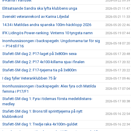
IFKarna i Vårruset
2026-05-22 09:39
Elitsatsande Sandra ska lyfta klubbens unga
2026-05-21 11:47
Svenskt veteranrekord av Karina Liljedal
2026-05-21 11:33
14.34 i Matildas andra spanska 100m-häcklopp 2026
2026-05-20 22:46
IFK Lidingös Power-ranking: Vinterns 10 tyngsta namn
2026-05-19 07:44
Inomhussäsongen i backspegeln: Ungdomarna tar för sig
2026-05-18 07:20
– P14 till F16
Stafett-SM dag 2: P17-laget på 3x800m sexa
2026-05-17 20:48
Stafett-SM dag 2: P17 4x100-killarna sjua i finalen
2026-05-17 20:32
Stafett-SM dag 2: F17-tjejerna tia på 3x800m
2026-05-17 20:22
I dag fyller Veteranklubben 75 år
2026-05-17 09:46
Inomhussäsongen i backspegeln: Alex fyra och Matilda
2026-05-17 07:04
femma i P17/F1
Stafett-SM dag 1: Fyra i tidernas första medeldistans-
2026-05-17 00:38
medley
Stafett-SM dag 1: Brons till sprinttjejerna på nytt
2026-05-16 22:54
klubbrekord
Stafett-SM dag 1: Tredje raka 4x100m-guldet
2026-05-16 22:34