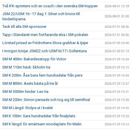
Två IFK-sprinters och en coach i den svenska EM-truppen
2026-08-01 12:18
JSM 22/USM 16–17 dag 1: Silver och brons till
2026-08-01 01:00
hinderlöparna
Tack till alla SM-sponsorer
2026-07-31 08:36
Tapp i Standaret men fortfarande elva i SM-pokalen
2026-07-31 00:36
Lörstad prisad av Friidrottens Stora grabbar & tjejer
2026-07-30 23:40
I morgon börjar JSM22 och USM16/17 i Sollentuna
2026-07-30 01:13
SM M 400m: Baksidesstopp för Victor
2026-07-29 16:24
SM M 110m häck: Ekholm tia
2026-07-29 16:15
SM K 200m: Åsa bara fem hundradelar från pers
2026-07-29 16:04
SM M 800m: Axels bästa på tre år
2026-07-29 15:57
SM M 3000m hinder: Leo tia
2026-07-29 15:21
SM M 200m: Simon persade och tog sig till semifinal
2026-07-29 15:20
SM M Längd: Stolpe ut i kvalet
2026-07-29 14:55
SM K 100m: Sara hundradelar från finalplats
2026-07-29 10:22
SM K längd: En smärtsam niondeplats för Malin
2026-07-29 10:12