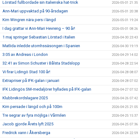
Lörstad fullbordade sin italienska hat-trick
2026-05-01 21:35
Ann-Mari uppvaktad på 90-årsdagen
2026-05-01 20:38
Kim Wingren nära pers i längd
2026-05-01 19:24
I dag grattar vi Ann-Mari Hevreng – 90 år!
2026-05-01 08:26
1 maj springer Sebastian Lörstad i Italien
2026-04-30 23:43
Matlida inledde utomhssäsongen i Spanien
2026-04-30 19:19
3:05 av Andreas i London
2026-04-29 14:02
32:41 av Simon Schuster i Bålsta Stadslopp
2026-04-28 22:54
Vi firar Lidingö Stad 100 år!
2026-04-28 08:07
Extrapriser på IFK-galan i januari
2026-04-28 07:02
IFK Lidingös SM-medaljörer hyllades på IFK-galan
2026-04-27 07:52
Klubbrekordslagare 2025
2026-04-26 07:42
Kim persade i längd och på 100m
2026-04-25 21:05
Tre segrar av fyra möjliga i Vårmilen
2026-04-25 15:37
Jacob gjorde Årets lyft 2025
2026-04-25 07:36
Fredrick vann i Åkersberga
2026-04-24 22:59