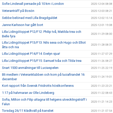
Sofie Lindevall persade på 10 km i London
2025-12-04 08:08
Veteranträff på Bosön
2025-12-03 08:21
Sebbe belönad med Lilla Bragdguldet
2025-12-02 15:14
Janne Karlsson har gått bort
2025-12-01 19:08
Lilla Lidingöloppet P12/F12: Philip två, Matilda trea och
2025-11-29 08:00
Belle fyra
Lilla Lidingöloppet P13/F13: Nils sexa och Hugo och Elliot
2025-11-28 08:31
åtta och nia
Lilla Lidingöloppet P14/F14: Evelyn sjua!
2025-11-27 07:29
Lilla Lidingöloppet P15/F15: Samuel tvåa och Tilda trea
2025-11-26 08:27
Snart 1500 anmälningar till Luciaspelen
2025-11-25 22:19
Bli medlem i Veteranklubben och kom på luciafirandet 16
2025-11-24 19:01
december
Kort rapport från Svensk Friidrotts höstkonferens
2025-11-23 23:21
1:17 på halvmaran av Olle Lindeberg
2025-11-22 08:43
Sofia, Milton och Filip uttagna till helgens utvecklingsträff i
2025-11-21 14:23
Falun
Torsdag 26/11 klädkväll på kansliet
2025-11-21 07:54