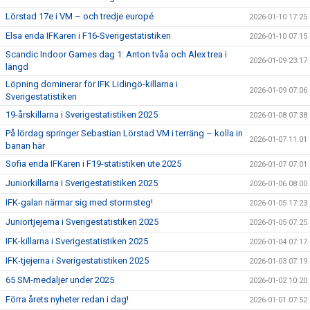
Lörstad 17e i VM – och tredje europé
2026-01-10 17:25
Elsa enda IFKaren i F16-Sverigestatistiken
2026-01-10 07:15
Scandic Indoor Games dag 1: Anton tvåa och Alex trea i
2026-01-09 23:17
längd
Löpning dominerar för IFK Lidingö-killarna i
2026-01-09 07:06
Sverigestatistiken
19-årskillarna i Sverigestatistiken 2025
2026-01-08 07:38
På lördag springer Sebastian Lörstad VM i terräng – kolla in
2026-01-07 11:01
banan här
Sofia enda IFKaren i F19-statistiken ute 2025
2026-01-07 07:01
Juniorkillarna i Sverigestatistiken 2025
2026-01-06 08:00
IFK-galan närmar sig med stormsteg!
2026-01-05 17:23
Juniortjejerna i Sverigestatistiken 2025
2026-01-05 07:25
IFK-killarna i Sverigestatistiken 2025
2026-01-04 07:17
IFK-tjejerna i Sverigestatistiken 2025
2026-01-03 07:19
65 SM-medaljer under 2025
2026-01-02 10:20
Förra årets nyheter redan i dag!
2026-01-01 07:52