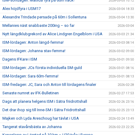
ISM-söndagen: Matilda fyra på 60m häck!
2026-03-05 10:12
Alex höjdfyra i USM17
2026-03-04 18:33
Alexandre Trindade persade på 60m i Sollentuna
2026-03-04 13:30
Mellanies näst snabbaste 200ing – so far
2026-03-04
Nytt längdklubgrekord av Alice Lindgren Engelblom i USA
2026-03-03 21:34
ISM-lördagen: Anton längd-femma!
2026-03-03 08:14
ISM-lördagen: Johanna stav-femma!
2026-03-02 09:00
Dagens IFKare i ISM
2026-03-01 09:50
ISM-lördagen: JCs första individuella SM-guld
2026-03-01 08:16
ISM-lördagen: Sara 60m-femma!
2026-03-01 08:13
ISM-fredagen: JC, Sara och Anton till lördagens finaler
2026-02-28
Senaste numret av IFK-Bulletinen
2026-02-27 17:53
Dags att planera helgens ISM i Sätra friidrottshall
2026-02-26 23:16
Det drar ihop sig till Inne-SM i Sätra Friidrottshall
2026-02-25 23:13
Majken och Lyda Areschoug har tävlat i USA
2026-02-24 13:49
Tangerat stavårsbästa av Johanna
2026-02-23 22:25
Kanonlopp av Lörstad på 10 km – U20-tvåa i Europa