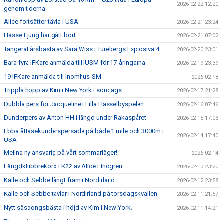
2026-02-22 12:20
genom tiderna
Alice fortsätter tävla i USA
2026-02-21 23:24
Hasse Ljung har gått bort
2026-02-21 07:02
Tangerat årsbästa av Sara Wiss i Turebergs Explosiva 4
2026-02-20 23:01
Bara fyra IFKare anmälda till IUSM för 17-åringarna
2026-02-19 23:39
19 IFKare anmälda till Inomhus-SM
2026-02-18
Trippla hopp av Kim i New York i söndags
2026-02-17 21:28
Dubbla pers för Jacqueline i Lilla Hässelbyspelen
2026-02-16 07:46
Dunderpers av Anton HH i längd under Rakaspåret
2026-02-15 17:03
Ebba åttasekunderspersade på både 1 mile och 3000m i
2026-02-14 17:40
USA
Melina ny ansvarig på vårt sommarläger!
2026-02-14
Längdklubbrekord i K22 av Alice Lindgren
2026-02-13 23:20
Kalle och Sebbe långt fram i Nordirland
2026-02-12 23:58
Kalle och Sebbe tävlar i Nordirland på torsdagskvällen
2026-02-11 21:57
Nytt säsoongsbästa i höjd av Kim i New York.
2026-02-11 14:21