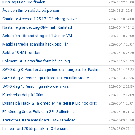
IFKs lag i Lag-SM-finalen
2026-06-22 18:00
Åsa och Simon blåsta på persen
2026-06-21 22:41
Charlotte Arvered 1:25:17 i Göteborgsvarvet
2026-06-20 14:00
Nästa helg är det Lag-SM-final i Karlstad
2026-06-19 18:12
Sebastian Lörstad uttagen till Junior-VM
2026-06-18 23:00
Matildas tredje spanska häcklopp i år
2026-06-17 23:07
Sebbe 13:45 i London
2026-06-16 23:20
Folksam GP: Saras fina form håller i sig
2026-06-15 15:29
SAYO dag 3: Pers för Jacqueline och tangerat för Pauline
2026-06-14 15:22
SAYO dag 2: Personliga rekordslakten rullar vidare
2026-06-13 23:36
SAYO dag 1: Personliga rekordens kväll
2026-06-12 22:59
Klubbrekordet på 100m
2026-06-12 07:09
Lyssna på Track & Talk med en hel del IFK Lidingö-prat
2026-06-11 23:01
På söndag är det Folksam GP i Sollentuna
2026-06-10 21:13
Trettiotre IFKare anmälda till SAYO i helgen
2026-06-09 20:58
Linnéa Lord 20:55 på 5 km i Östersund
2026-06-09 07:11