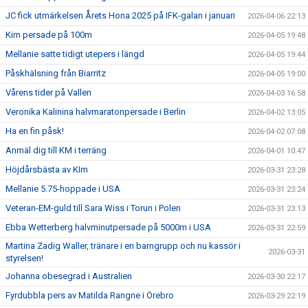
JC fick utmärkelsen Årets Hona 2025 på IFK-galan i januari
2026-04-06 22:13
Kim persade på 100m
2026-04-05 19:48
Mellanie satte tidigt utepers i längd
2026-04-05 19:44
Påskhälsning från Biarritz
2026-04-05 19:00
Vårens tider på Vallen
2026-04-03 16:58
Veronika Kalinina halvmaratonpersade i Berlin
2026-04-02 13:05
Ha en fin påsk!
2026-04-02 07:08
Anmäl dig till KM i terräng
2026-04-01 10:47
Höjdårsbästa av KIm
2026-03-31 23:28
Mellanie 5.75-hoppade i USA
2026-03-31 23:24
Veteran-EM-guld till Sara Wiss i Torun i Polen
2026-03-31 23:13
Ebba Wetterberg halvminutpersade på 5000m i USA
2026-03-31 22:59
Martina Zadig Waller, tränare i en barngrupp och nu kassör i
2026-03-31
styrelsen!
Johanna obesegrad i Australien
2026-03-30 22:17
Fyrdubbla pers av Matilda Rangne i Örebro
2026-03-29 22:19