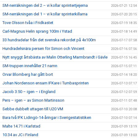
SM-nerräkningen del 2 – vi kollar sprintertjejerna
2026-07-21 12:54
SM-nerräkningen del 1 – vi kollar sprinterkillarna
2026-07-20 20:15
Tove Olsson tvåa i Fridkastet
2026-07-19 18:35
Carl-Magnus Helin sprang 100m i Ystad
2026-07-18 14:49
33 hundradelar från det svenska rekordet på 4x100m
2026-07-17 07:58
Hundradelsnära persen för Simon och Vincent
2026-07-16 07:56
Nytt snyggt årtsbästa av Malin Otterling Marmbrandt i Gävle
2026-07-15 16:45
SM-truppen innehåller 21 namn
2026-07-15 07:11
Orvar Blomberg har gått bort
2026-07-14 18:20
Johan Nordenson ensam IFKare i Tumbasprinten
2026-07-13 07:17
Jacob 3:50 – igen – i England
2026-07-12 07:59
Pers – igen – av Simon Martinsson
2026-07-11 07:48
Sebbe dubbelt uttagen till U20 VM
2026-07-10 20:08
Bara två IFK Lidingö-14-åringar i Sverigestatistiken
2026-07-10 07:14
Malte 14.71 i Karlstad
2026-07-09 13:19
10.34 av JC i Finland
2026-07-09 13:03