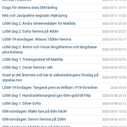
Dags för vinterns sista SM-tävling
2026-03-11 23:11
Nils och Jacqueline segrade i Nyköping
2026-03-11 13:20
IJSM dag 2: Andra silvermedaljen för Matilda
2026-03-10 23:33
IJSM dag 2: Sofia femma på 400m
2026-03-10 23:27
IJSM-19-söndagen: Atlassi 1500m-femma
2026-03-10 23:17
IJSM dag 2: Anton och Oscar längdfemma och längdsexa
2026-03-10 23:15
plus kulsexa
IJSM dag 1: Trestegssilver till Matilda
2026-03-09 23:31
IJSM dag 1: Oscar femma i vikt
2026-03-09 23:15
Snart är det årsmöte och här är valberedningens förslag på
2026-03-09 16:02
styrelse mm
IJSM-19-lördagen: Tangerat pers av William i P19-försöken
2026-03-09
IJSM dag 1: Hundradelsmarginal gav 60m-guld till Filip
2026-03-08 23:14
IJSM dag 1: Silver-Sofia
2026-03-08 23:12
ISM-söndagen: Malte fyra på 60m häck!
2026-03-07 10:52
ISM-söndagen: Simon femma på 200m
2026-03-06 10:51