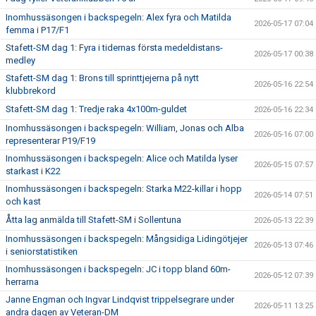
Inomhussäsongen i backspegeln: Alex fyra och Matilda
2026-05-17 07:04
femma i P17/F1
Stafett-SM dag 1: Fyra i tidernas första medeldistans-
2026-05-17 00:38
medley
Stafett-SM dag 1: Brons till sprinttjejerna på nytt
2026-05-16 22:54
klubbrekord
Stafett-SM dag 1: Tredje raka 4x100m-guldet
2026-05-16 22:34
Inomhussäsongen i backspegeln: William, Jonas och Alba
2026-05-16 07:00
representerar P19/F19
Inomhussäsongen i backspegeln: Alice och Matilda lyser
2026-05-15 07:57
starkast i K22
Inomhussäsongen i backspegeln: Starka M22-killar i hopp
2026-05-14 07:51
och kast
Åtta lag anmälda till Stafett-SM i Sollentuna
2026-05-13 22:39
Inomhussäsongen i backspegeln: Mångsidiga Lidingötjejer
2026-05-13 07:46
i seniorstatistiken
Inomhussäsongen i backspegeln: JC i topp bland 60m-
2026-05-12 07:39
herrarna
Janne Engman och Ingvar Lindqvist trippelsegrare under
2026-05-11 13:25
andra dagen av Veteran-DM