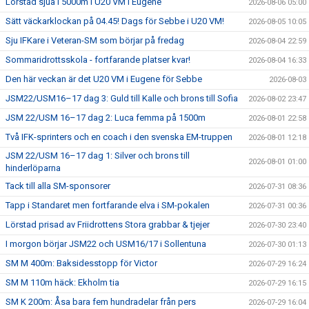
Lörstad sjua i 5000m i U20 VM i Eugene
2026-08-06 05:00
Sätt väckarklockan på 04.45! Dags för Sebbe i U20 VM!
2026-08-05 10:05
Sju IFKare i Veteran-SM som börjar på fredag
2026-08-04 22:59
Sommaridrottsskola - fortfarande platser kvar!
2026-08-04 16:33
Den här veckan är det U20 VM i Eugene för Sebbe
2026-08-03
JSM22/USM16–17 dag 3: Guld till Kalle och brons till Sofia
2026-08-02 23:47
JSM 22/USM 16–17 dag 2: Luca femma på 1500m
2026-08-01 22:58
Två IFK-sprinters och en coach i den svenska EM-truppen
2026-08-01 12:18
JSM 22/USM 16–17 dag 1: Silver och brons till
2026-08-01 01:00
hinderlöparna
Tack till alla SM-sponsorer
2026-07-31 08:36
Tapp i Standaret men fortfarande elva i SM-pokalen
2026-07-31 00:36
Lörstad prisad av Friidrottens Stora grabbar & tjejer
2026-07-30 23:40
I morgon börjar JSM22 och USM16/17 i Sollentuna
2026-07-30 01:13
SM M 400m: Baksidesstopp för Victor
2026-07-29 16:24
SM M 110m häck: Ekholm tia
2026-07-29 16:15
SM K 200m: Åsa bara fem hundradelar från pers
2026-07-29 16:04