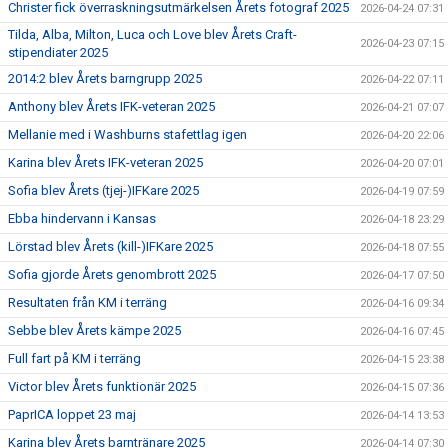
Christer fick överraskningsutmärkelsen Årets fotograf 2025
2026-04-24 07:31
Tilda, Alba, Milton, Luca och Love blev Årets Craft-
2026-04-23 07:15
stipendiater 2025
2014:2 blev Årets barngrupp 2025
2026-04-22 07:11
Anthony blev Årets IFK-veteran 2025
2026-04-21 07:07
Mellanie med i Washburns stafettlag igen
2026-04-20 22:06
Karina blev Årets IFK-veteran 2025
2026-04-20 07:01
Sofia blev Årets (tjej-)IFKare 2025
2026-04-19 07:59
Ebba hindervann i Kansas
2026-04-18 23:29
Lörstad blev Årets (kill-)IFKare 2025
2026-04-18 07:55
Sofia gjorde Årets genombrott 2025
2026-04-17 07:50
Resultaten från KM i terräng
2026-04-16 09:34
Sebbe blev Årets kämpe 2025
2026-04-16 07:45
Full fart på KM i terräng
2026-04-15 23:38
Victor blev Årets funktionär 2025
2026-04-15 07:36
PaprICA loppet 23 maj
2026-04-14 13:53
Karina blev Årets barntränare 2025
2026-04-14 07:30