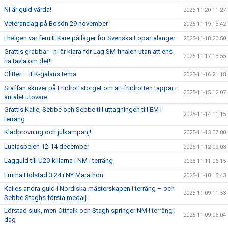
Ni är guld värda!
2025-11-20 11:27
Veterandag på Bosön 29 november
2025-11-19 13:42
I helgen var fem IFKare på läger för Svenska Löpartalanger
2025-11-18 20:50
Grattis grabbar - ni är klara för Lag SM-finalen utan att ens
2025-11-17 13:55
ha tävla om det!!
Glitter – IFK-galans tema
2025-11-16 21:18
Staffan skriver på Friidrottstorget om att friidrotten tappar i
2025-11-15 12:07
antalet utövare
Grattis Kalle, Sebbe och Sebbe till uttagningen till EM i
2025-11-14 11:15
terräng
Klädprovning och julkampanj!
2025-11-13 07:00
Luciaspelen 12-14 december
2025-11-12 09:03
Lagguld till U20-killarna i NM i terräng
2025-11-11 06:15
Emma Holstad 3:24 i NY Marathon
2025-11-10 15:43
Kalles andra guld i Nordiska mästerskapen i terräng – och
2025-11-09 11:53
Sebbe Staghs första medalj
Lörstad sjuk, men Ottfalk och Stagh springer NM i terräng i
2025-11-09 06:04
dag