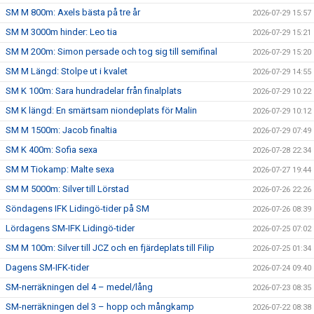
SM M 800m: Axels bästa på tre år
2026-07-29 15:57
SM M 3000m hinder: Leo tia
2026-07-29 15:21
SM M 200m: Simon persade och tog sig till semifinal
2026-07-29 15:20
SM M Längd: Stolpe ut i kvalet
2026-07-29 14:55
SM K 100m: Sara hundradelar från finalplats
2026-07-29 10:22
SM K längd: En smärtsam niondeplats för Malin
2026-07-29 10:12
SM M 1500m: Jacob finaltia
2026-07-29 07:49
SM K 400m: Sofia sexa
2026-07-28 22:34
SM M Tiokamp: Malte sexa
2026-07-27 19:44
SM M 5000m: Silver till Lörstad
2026-07-26 22:26
Söndagens IFK Lidingö-tider på SM
2026-07-26 08:39
Lördagens SM-IFK Lidingö-tider
2026-07-25 07:02
SM M 100m: Silver till JCZ och en fjärdeplats till Filip
2026-07-25 01:34
Dagens SM-IFK-tider
2026-07-24 09:40
SM-nerräkningen del 4 – medel/lång
2026-07-23 08:35
SM-nerräkningen del 3 – hopp och mångkamp
2026-07-22 08:38