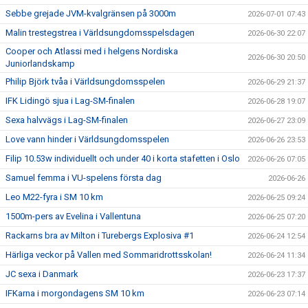
Sebbe grejade JVM-kvalgränsen på 3000m
2026-07-01 07:43
Malin trestegstrea i Världsungdomsspelsdagen
2026-06-30 22:07
Cooper och Atlassi med i helgens Nordiska
2026-06-30 20:50
Juniorlandskamp
Philip Björk tvåa i Världsungdomsspelen
2026-06-29 21:37
IFK Lidingö sjua i Lag-SM-finalen
2026-06-28 19:07
Sexa halvvägs i Lag-SM-finalen
2026-06-27 23:09
Love vann hinder i Världsungdomsspelen
2026-06-26 23:53
Filip 10.53w individuellt och under 40 i korta stafetten i Oslo
2026-06-26 07:05
Samuel femma i VU-spelens första dag
2026-06-26
Leo M22-fyra i SM 10 km
2026-06-25 09:24
1500m-pers av Evelina i Vallentuna
2026-06-25 07:20
Rackarns bra av Milton i Turebergs Explosiva #1
2026-06-24 12:54
Härliga veckor på Vallen med Sommaridrottsskolan!
2026-06-24 11:34
JC sexa i Danmark
2026-06-23 17:37
IFKarna i morgondagens SM 10 km
2026-06-23 07:14