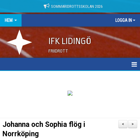
SOMMARIDROTTSSKOLAN 2026
HEM
LOGGA IN
IFK LIDINGÖ
FRIIDROTT
NYHETER
DOKUMENT
Johanna och Sophia flög i
<
>
Norrköping