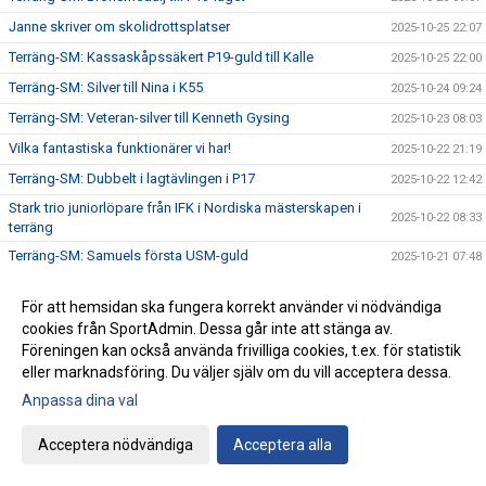
Janne skriver om skolidrottsplatser
2025-10-25 22:07
Terräng-SM: Kassaskåpssäkert P19-guld till Kalle
2025-10-25 22:00
Terräng-SM: Silver till Nina i K55
2025-10-24 09:24
Terräng-SM: Veteran-silver till Kenneth Gysing
2025-10-23 08:03
Vilka fantastiska funktionärer vi har!
2025-10-22 21:19
Terräng-SM: Dubbelt i lagtävlingen i P17
2025-10-22 12:42
Stark trio juniorlöpare från IFK i Nordiska mästerskapen i
2025-10-22 08:33
terräng
Terräng-SM: Samuels första USM-guld
2025-10-21 07:48
Terräng-SM: Trippelseger i P16
2025-10-20 14:35
För att hemsidan ska fungera korrekt använder vi nödvändiga
Terräng-SM: Överlägsen Sebbeseger i P17
2025-10-19 22:34
cookies från SportAdmin. Dessa går inte att stänga av.
Andreas Movin nära att kliva under tretimmarsgränsen i
Föreningen kan också använda frivilliga cookies, t.ex. för statistik
2025-10-18 22:01
Chicago
eller marknadsföring. Du väljer själv om du vill acceptera dessa.
Terräng-SM: Nära, nära senior-SM-guld för Kalle
2025-10-18 21:33
Anpassa dina val
Bästa stafettiden på 2000-talet – och det med två IFKare i
2025-10-17 18:12
laget
Acceptera nödvändiga
Acceptera alla
Trippelpers av Anton i vår kastmångkamp
2025-10-16 14:32