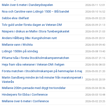
Malin över 6 meter i Danderydsspelen
2026-05-11 12:01
Noa och Caroline vann Lidingö 1500 – Blå bandet
2026-05-10 16:52
Sebbe elva i Belfast
2026-05-09 22:23
Tolv guld under första dagen av Veteran-DM
2026-05-09 21:13
Näspers i diskus av Malte i Stora Turebergskastet
2026-05-09 21:03
Anders Hållberg 38a i Kungsholmen runt
2026-05-09 20:51
Mellanie vann i Wichita
2026-05-09 09:40
Lidingö 1500m på söndag
2026-05-08 19:40
IFKarna tvåa i första Stockholmskampenmatchen
2026-05-07 21:15
Heja fram våra veteraner i Veteran-DM i helgen
2026-05-06 08:03
Första matchen i Stockholmskampen på hemmaplan 6 maj
2026-05-05 21:20
Martin Sandberg mindre än två minuter från maratonperset i
2026-05-05 20:59
Västerås
Mellanie 200m-persade med drygt tre tiondelar
2026-05-04 00:36
Hinderpers för Ebba i Conference
2026-05-03 10:48
Mellanie över 6 meter i Conference
2026-05-02 23:25