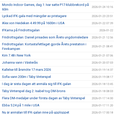
Mondo Indoor Games, dag 1: Ivar satte P17-klubbrekord på
2026-01-24 10:16
60m
Lyckad IFK-gala med mängder av pristagare
2026-01-23 23:51
Alex von Heideken 4.49.99 på 1600m i USA
2026-01-22 07:39
IFKarna på Friidrottsgalan
2026-01-22
Friidrottsgalan: Daniel prisades som Årets ungdomsledare
2026-01-21 12:56
Friidrottsgalan: Kortastafettlaget gjorde Årets prestation i
2026-01-21 08:41
Finnkampen
Kim 7.48 i New York
2026-01-21 07:06
Johanna vann i Västerås
2026-01-20 07:03
Kallelse till årsmöte 17 mars 2026
2026-01-19 14:37
Sofia vann 200m i Täby Vinterspel
2026-01-19 08:17
I dag är sista dagen att anmäla sig till IFK-galan
2026-01-18 13:45
Täby Vinterspel dag 2: Isabel tog DM-brons
2026-01-18 08:03
Flera DM-medaljer under första dagen av Täby Vinterspel
2026-01-17 14:00
Ebba 5:24 på 1 mile i USA
2026-01-17 11:20
Nu är anmälan till IFK-galan inne på upploppet
2026-01-17 00:18