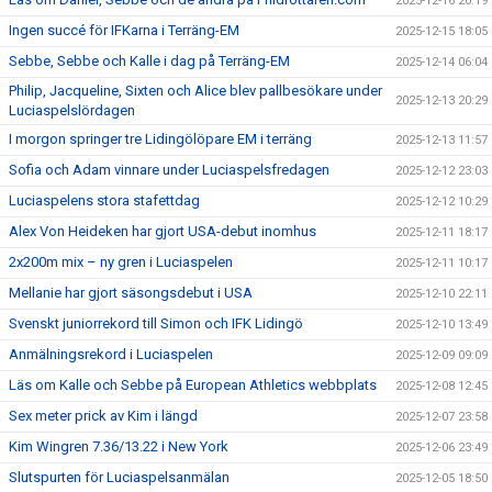
2025-12-16 20:19
Ingen succé för IFKarna i Terräng-EM
2025-12-15 18:05
Sebbe, Sebbe och Kalle i dag på Terräng-EM
2025-12-14 06:04
Philip, Jacqueline, Sixten och Alice blev pallbesökare under
2025-12-13 20:29
Luciaspelslördagen
I morgon springer tre Lidingölöpare EM i terräng
2025-12-13 11:57
Sofia och Adam vinnare under Luciaspelsfredagen
2025-12-12 23:03
Luciaspelens stora stafettdag
2025-12-12 10:29
Alex Von Heideken har gjort USA-debut inomhus
2025-12-11 18:17
2x200m mix – ny gren i Luciaspelen
2025-12-11 10:17
Mellanie har gjort säsongsdebut i USA
2025-12-10 22:11
Svenskt juniorrekord till Simon och IFK Lidingö
2025-12-10 13:49
Anmälningsrekord i Luciaspelen
2025-12-09 09:09
Läs om Kalle och Sebbe på European Athletics webbplats
2025-12-08 12:45
Sex meter prick av Kim i längd
2025-12-07 23:58
Kim Wingren 7.36/13.22 i New York
2025-12-06 23:49
Slutspurten för Luciaspelsanmälan
2025-12-05 18:50