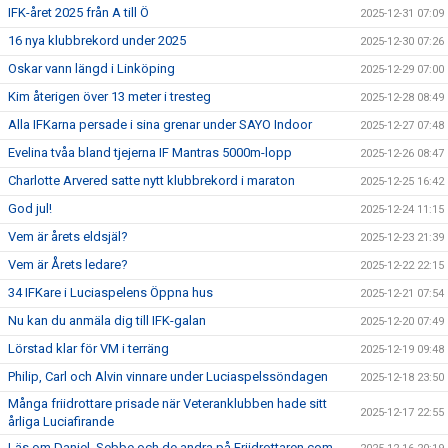
IFK-året 2025 från A till Ö
2025-12-31 07:09
16 nya klubbrekord under 2025
2025-12-30 07:26
Oskar vann längd i Linköping
2025-12-29 07:00
Kim återigen över 13 meter i tresteg
2025-12-28 08:49
Alla IFKarna persade i sina grenar under SAYO Indoor
2025-12-27 07:48
Evelina tvåa bland tjejerna IF Mantras 5000m-lopp
2025-12-26 08:47
Charlotte Arvered satte nytt klubbrekord i maraton
2025-12-25 16:42
God jul!
2025-12-24 11:15
Vem är årets eldsjäl?
2025-12-23 21:39
Vem är Årets ledare?
2025-12-22 22:15
34 IFKare i Luciaspelens Öppna hus
2025-12-21 07:54
Nu kan du anmäla dig till IFK-galan
2025-12-20 07:49
Lörstad klar för VM i terräng
2025-12-19 09:48
Philip, Carl och Alvin vinnare under Luciaspelssöndagen
2025-12-18 23:50
Många friidrottare prisade när Veteranklubben hade sitt
2025-12-17 22:55
årliga Luciafirande
Läs om Daniel, Sebbe och de andra på Friidrottaren.com