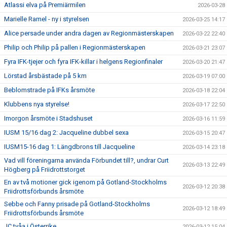
Atlassi elva på Premiärmilen
2026-03-28
Marielle Ramel - ny i styrelsen
2026-03-25 14:17
Alice persade under andra dagen av Regionmästerskapen
2026-03-22 22:40
Philip och Philip på pallen i Regionmästerskapen
2026-03-21 23:07
Fyra IFK-tjejer och fyra IFK-killar i helgens Regionfinaler
2026-03-20 21:47
Lörstad årsbästade på 5 km
2026-03-19 07:00
Beblomstrade på IFKs årsmöte
2026-03-18 22:04
Klubbens nya styrelse!
2026-03-17 22:50
Imorgon årsmöte i Stadshuset
2026-03-16 11:59
IUSM 15/16 dag 2: Jacqueline dubbel sexa
2026-03-15 20:47
IUSM15-16 dag 1: Längdbrons till Jacqueline
2026-03-14 23:18
Vad vill föreningarna använda Förbundet till?, undrar Curt
2026-03-13 22:49
Högberg på Friidrottstorget
En av två motioner gick igenom på Gotland-Stockholms
2026-03-12 20:38
Friidrottsförbunds årsmöte
Sebbe och Fanny prisade på Gotland-Stockholms
2026-03-12 18:49
Friidrottsförbunds årsmöte
JC tvåa i Österrike
2026-03-12 15:04