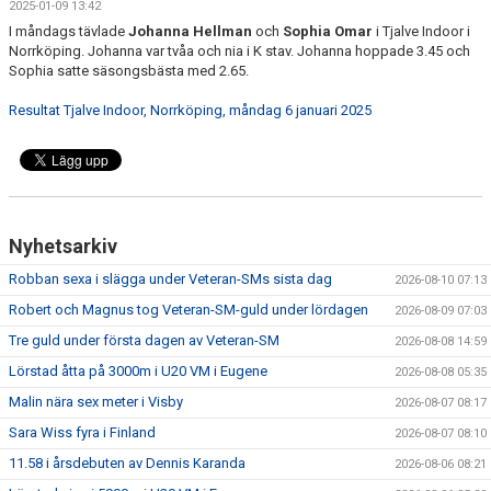
2025-01-09 13:42
I måndags tävlade
Johanna Hellman
och
Sophia Omar
i Tjalve Indoor i
Norrköping. Johanna var tvåa och nia i K stav. Johanna hoppade 3.45 och
Sophia satte säsongsbästa med 2.65.
Resultat Tjalve Indoor, Norrköping, måndag 6 januari 2025
Nyhetsarkiv
Robban sexa i slägga under Veteran-SMs sista dag
2026-08-10 07:13
Robert och Magnus tog Veteran-SM-guld under lördagen
2026-08-09 07:03
Tre guld under första dagen av Veteran-SM
2026-08-08 14:59
Lörstad åtta på 3000m i U20 VM i Eugene
2026-08-08 05:35
Malin nära sex meter i Visby
2026-08-07 08:17
Sara Wiss fyra i Finland
2026-08-07 08:10
11.58 i årsdebuten av Dennis Karanda
2026-08-06 08:21