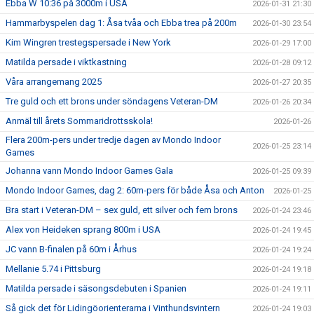
Ebba W 10:36 på 3000m i USA
2026-01-31 21:30
Hammarbyspelen dag 1: Åsa tvåa och Ebba trea på 200m
2026-01-30 23:54
Kim Wingren trestegspersade i New York
2026-01-29 17:00
Matilda persade i viktkastning
2026-01-28 09:12
Våra arrangemang 2025
2026-01-27 20:35
Tre guld och ett brons under söndagens Veteran-DM
2026-01-26 20:34
Anmäl till årets Sommaridrottsskola!
2026-01-26
Flera 200m-pers under tredje dagen av Mondo Indoor
2026-01-25 23:14
Games
Johanna vann Mondo Indoor Games Gala
2026-01-25 09:39
Mondo Indoor Games, dag 2: 60m-pers för både Åsa och Anton
2026-01-25
Bra start i Veteran-DM – sex guld, ett silver och fem brons
2026-01-24 23:46
Alex von Heideken sprang 800m i USA
2026-01-24 19:45
JC vann B-finalen på 60m i Århus
2026-01-24 19:24
Mellanie 5.74 i Pittsburg
2026-01-24 19:18
Matilda persade i säsongsdebuten i Spanien
2026-01-24 19:11
Så gick det för Lidingöorienterarna i Vinthundsvintern
2026-01-24 19:03