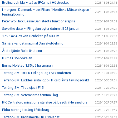
Evelina och Ida – två av IFKarna i Höstrusket
2025-11-08 21:14
I morgon i Danmark – tre IFKare i Nordiska Mästerskapen i
2025-11-08 07:38
terränglöpning
Peter Woll fick Lasse Dahlstedts funktionärspris
2025-11-07 07:02
Save the date – IFK-galan byter datum till 23 januari
2025-11-06 07:21
17:25 av Alex von Heideken på 5000m
2025-11-05 22:37
Så nära var det maximal Daniel-utdelning
2025-11-04 22:56
Årets fjärde Bulle är ute nu
2025-11-03 07:22
IFK tia i SM-pokalen
2025-11-02 23:22
Emma Holstad 1:35 på halvmaran
2025-11-01 22:35
Terräng-SM: 18 IFK Lidingö-lag i Mix-stafetten
2025-10-31 07:06
Terräng-SM: Luddes sista lopp i IFKs blåvita tävlingsdräkt
2025-10-30 07:01
Terräng-SM: Tilda sjua i F15
2025-10-29 07:00
Terräng-SM: Veteranerna femma i lag
2025-10-28 23:29
IFK Centralorganisations styrelse på besök i Helsingfors
2025-10-27 07:57
Ebba sprang terräng i Pittsburg
2025-10-26 13:49
Terräng-SM: Bronsmedalj till P19-laget
2025-10-26 09:07