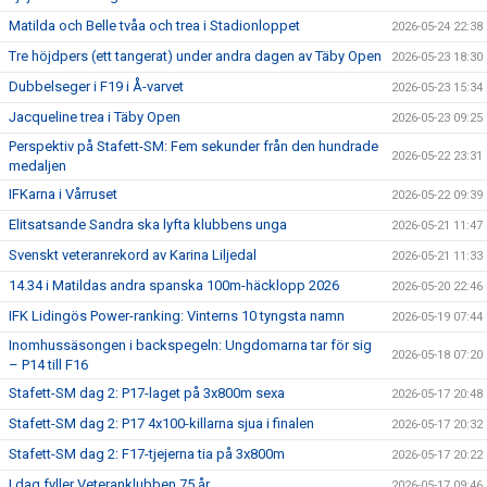
Matilda och Belle tvåa och trea i Stadionloppet
2026-05-24 22:38
Tre höjdpers (ett tangerat) under andra dagen av Täby Open
2026-05-23 18:30
Dubbelseger i F19 i Å-varvet
2026-05-23 15:34
Jacqueline trea i Täby Open
2026-05-23 09:25
Perspektiv på Stafett-SM: Fem sekunder från den hundrade
2026-05-22 23:31
medaljen
IFKarna i Vårruset
2026-05-22 09:39
Elitsatsande Sandra ska lyfta klubbens unga
2026-05-21 11:47
Svenskt veteranrekord av Karina Liljedal
2026-05-21 11:33
14.34 i Matildas andra spanska 100m-häcklopp 2026
2026-05-20 22:46
IFK Lidingös Power-ranking: Vinterns 10 tyngsta namn
2026-05-19 07:44
Inomhussäsongen i backspegeln: Ungdomarna tar för sig
2026-05-18 07:20
– P14 till F16
Stafett-SM dag 2: P17-laget på 3x800m sexa
2026-05-17 20:48
Stafett-SM dag 2: P17 4x100-killarna sjua i finalen
2026-05-17 20:32
Stafett-SM dag 2: F17-tjejerna tia på 3x800m
2026-05-17 20:22
I dag fyller Veteranklubben 75 år
2026-05-17 09:46