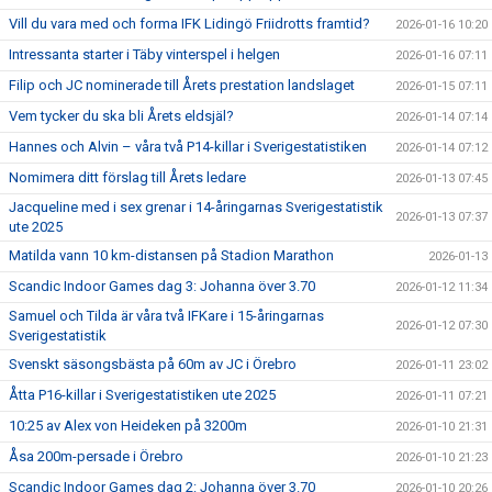
Vill du vara med och forma IFK Lidingö Friidrotts framtid?
2026-01-16 10:20
Intressanta starter i Täby vinterspel i helgen
2026-01-16 07:11
Filip och JC nominerade till Årets prestation landslaget
2026-01-15 07:11
Vem tycker du ska bli Årets eldsjäl?
2026-01-14 07:14
Hannes och Alvin – våra två P14-killar i Sverigestatistiken
2026-01-14 07:12
Nomimera ditt förslag till Årets ledare
2026-01-13 07:45
Jacqueline med i sex grenar i 14-åringarnas Sverigestatistik
2026-01-13 07:37
ute 2025
Matilda vann 10 km-distansen på Stadion Marathon
2026-01-13
Scandic Indoor Games dag 3: Johanna över 3.70
2026-01-12 11:34
Samuel och Tilda är våra två IFKare i 15-åringarnas
2026-01-12 07:30
Sverigestatistik
Svenskt säsongsbästa på 60m av JC i Örebro
2026-01-11 23:02
Åtta P16-killar i Sverigestatistiken ute 2025
2026-01-11 07:21
10:25 av Alex von Heideken på 3200m
2026-01-10 21:31
Åsa 200m-persade i Örebro
2026-01-10 21:23
Scandic Indoor Games dag 2: Johanna över 3.70
2026-01-10 20:26