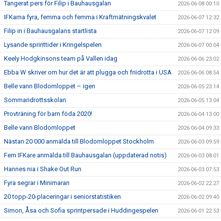
Tangerat pers för Filip i Bauhausgalan
2026-06-08 00:10
IFKarna fyra, femma och femma i Kraftmätningskvalet
2026-06-07 12:32
Filip in i Bauhausgalans startlista
2026-06-07 12:09
Lysande sprinttider i Kringelspelen
2026-06-07 00:04
Keely Hodgkinsons team på Vallen idag
2026-06-06 23:02
Ebba W skriver om hur det är att plugga och friidrotta i USA
2026-06-06 08:54
Belle vann Blodomloppet – igen
2026-06-05 23:14
Sommaridrottsskolan
2026-06-05 13:04
Provträning för barn föda 2020!
2026-06-04 13:00
Belle vann Blodomloppet
2026-06-04 09:33
Nästan 20 000 anmälda till Blodomloppet Stockholm
2026-06-03 09:59
Fem IFKare anmälda till Bauhausgalan (uppdaterad notis)
2026-06-03 08:01
Hannes nia i Shake Out Run
2026-06-03 07:53
Fyra segrar i Minimaran
2026-06-02 22:27
20 topp-20-placeringar i seniorstatistiken
2026-06-02 09:40
Simon, Åsa och Sofia sprintpersade i Huddingespelen
2026-06-01 22:53