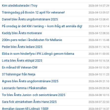
Kim utedebuterade i Troy
2026-04-14 07:29
Träningsdag på Bosön 12 april för veteraner!
2026-04-13 09:57
Daniel blev Årets ungdomstränare 2025
2026-04-13 08:41
På onsdag är det KM i terräng – kom ihåg att anmäla dig!
2026-04-12 10:14
Kaddy blev Årets motiverare
2026-04-12 08:55
200m-pers redan i årsdebuten för Mellanie
2026-04-11 15:48
Peder blev Årets ledare 2025
2026-04-11 14:16
Ebba in som hinderfyra i IFK Lidingö genom tiderna
2026-04-11 00:05
Lotta blev Årets eldsjäl 2025
2026-04-10 16:54
En månad till Veteran-DM
2026-04-10 15:20
37 hälsningar från Nerja
2026-04-10 11:23
Agnes blev Årets ungdomstränare 2025
2026-04-09 21:10
Leonardo femma i Påsksmällen
2026-04-09 09:04
Tor blev Årets Junior- och seniortränare 2025
2026-04-08 10:15
Sara fick utmärkelsen Årets Hane 2025
2026-04-07 22:50
Anmälan öppen till Lidingö 1500!
2026-04-07 14:37