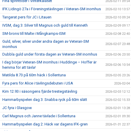
Fina sprinttider i Vinterkalaset
2026-02-11 09:54
IFK Lidingö 27a i Föreningstävlingen i Veteran-SM inomhus
2026-02-10 13:57
Tangerat pers för JC i Litauen
2026-02-10 09:24
IVSM, dag 3: Silver till Magnus och guld till Kenneth
2026-02-09 09:17
SM-brons till Malte i Mångkamps-ISM
2026-02-08 22:40
Guld, silver, silver under andra dagen av Veteran-SM
2026-02-07 23:48
inomhus
Dubbla guld under första dagen av Veteran-SM inomhus
2026-02-06 23:50
I dag börjar Veteran-SM inomhus i Huddinge – Hoffer är
2026-02-06 10:54
hemma för att tävla!
Matilda 8.73 på 60m häck i Sollentuna
2026-02-05 23:26
Fyra pers för Alice i tävlingsdebuten i USA
2026-02-04
Kim 12.93 i säsongens fjärde trestegstävling
2026-02-03 12:12
Hammarbyspelen dag 3: Snabba ryck på 60m slätt
2026-02-02 15:33
JC fyra i Glasgow
2026-02-01 13:28
Carl Magnus och Janne tävlade i Sollentuna
2026-02-01 09:30
Hammarbyspelen dag 2: Häck var dagens IFK-gren
2026-01-31 22:37