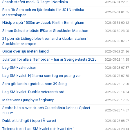
Snabb stafett med JC i laget i Nordiska
2026-06-01 22:31
Pers för Sara och en fjärdeplats för JC i Nordiska
2026-05-31 01:05
Mästerskapen
Nästpers på 1500m av Jacob Klinth i Birmingham
2026-05-31 00:12
Simon Schuster bäste IFKare i Stockholm Marathon
2026-05-30 23:05
21 pbn när Lidingö blev trea i andra klubbmatchen i
2026-05-30 07:07
Stockholmskampen
Oscar över sju meter i längd
2026-05-29 21:26
Julafton för alla siffernördar – här är Sverige-Bästa 2025
2026-05-28 11:55
Lag-SM-kval-notiser
2026-05-28 07:37
Lag-SM-kvalet: Hjältarna som tog en poäng var
2026-05-27 07:35
Sara gör landslagsdebut som 39-åring
2026-05-26 17:00
Lag-SM-kvalet: Dubbla veteranrekord
2026-05-26 14:34
Malte vann Ljungby Mångkamp
2026-05-25 17:35
Sebbe bästa svensk och Grace bästa kvinna i Spåret
2026-05-25 14:57
5000m
Dubbelt Lidingö i topp i Å-varvet
2026-05-25 08:07
Tjejerna trea i Lag-SM-kvalet och kvar i div 1
2026-05-24 23:14