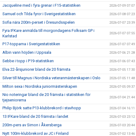
Jacqueline med i fyra grenar i F15-statistiken
2026-07-09 07:07
Samuel och Tilda fyror i Sverigestatistiken
2026-07-08 07:23
Sofia nära 200m-perset i Öresundsspelen
2026-07-07 23:39
Fyra IFKare anmälda till morgondagens Folksam GP i
2026-07-07 07:55
Karlstad
P17-topparna i Sverigestatistiken
2026-07-07 07:49
Albin vann höjden i Uppsala
2026-07-06 21:28
Sebbe i topp i P19-statistiken
2026-07-06 07:43
Elva 22-årsjuniorer bland de 20 främsta
2026-07-05 17:30
Silver till Magnus i Nordiska veteranmästerskapen i Oslo
2026-07-05 11:48
Milton sexa i Nordiska juniormästerskapen
2026-07-05 09:37
Nio noteringar bland de 20 främsta i statistiken för
2026-07-04 21:44
tjejseniorerna
Philip Björk satte P13-klubbrekord i stavhopp
2026-07-04 16:11
13 IFKare bland de 20 främsta i landet
2026-07-03 23:12
200m-pers av Simon i Åkersberga
2026-07-03 20:44
Nytt 100m-klubbrekord av JC i Finland
2026-07-02 13:46