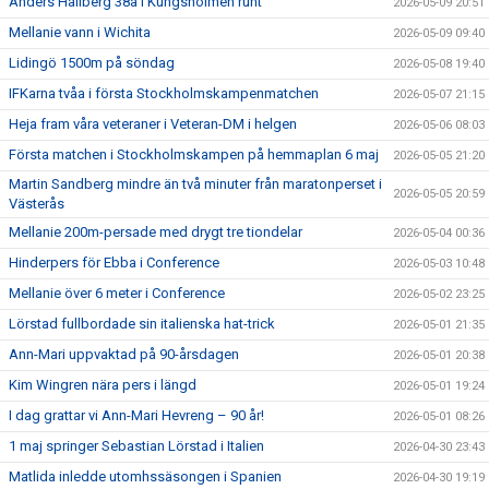
Anders Hållberg 38a i Kungsholmen runt
2026-05-09 20:51
Mellanie vann i Wichita
2026-05-09 09:40
Lidingö 1500m på söndag
2026-05-08 19:40
IFKarna tvåa i första Stockholmskampenmatchen
2026-05-07 21:15
Heja fram våra veteraner i Veteran-DM i helgen
2026-05-06 08:03
Första matchen i Stockholmskampen på hemmaplan 6 maj
2026-05-05 21:20
Martin Sandberg mindre än två minuter från maratonperset i
2026-05-05 20:59
Västerås
Mellanie 200m-persade med drygt tre tiondelar
2026-05-04 00:36
Hinderpers för Ebba i Conference
2026-05-03 10:48
Mellanie över 6 meter i Conference
2026-05-02 23:25
Lörstad fullbordade sin italienska hat-trick
2026-05-01 21:35
Ann-Mari uppvaktad på 90-årsdagen
2026-05-01 20:38
Kim Wingren nära pers i längd
2026-05-01 19:24
I dag grattar vi Ann-Mari Hevreng – 90 år!
2026-05-01 08:26
1 maj springer Sebastian Lörstad i Italien
2026-04-30 23:43
Matlida inledde utomhssäsongen i Spanien
2026-04-30 19:19