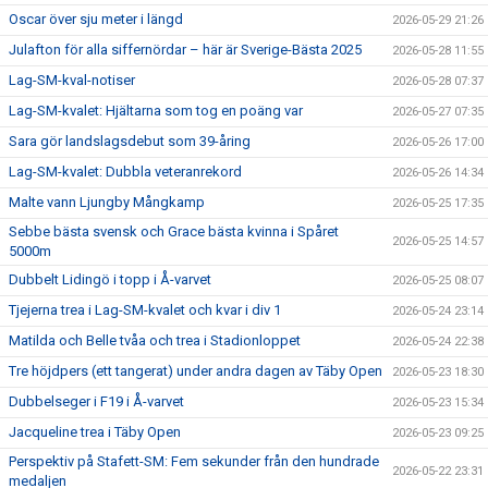
Oscar över sju meter i längd
2026-05-29 21:26
Julafton för alla siffernördar – här är Sverige-Bästa 2025
2026-05-28 11:55
Lag-SM-kval-notiser
2026-05-28 07:37
Lag-SM-kvalet: Hjältarna som tog en poäng var
2026-05-27 07:35
Sara gör landslagsdebut som 39-åring
2026-05-26 17:00
Lag-SM-kvalet: Dubbla veteranrekord
2026-05-26 14:34
Malte vann Ljungby Mångkamp
2026-05-25 17:35
Sebbe bästa svensk och Grace bästa kvinna i Spåret
2026-05-25 14:57
5000m
Dubbelt Lidingö i topp i Å-varvet
2026-05-25 08:07
Tjejerna trea i Lag-SM-kvalet och kvar i div 1
2026-05-24 23:14
Matilda och Belle tvåa och trea i Stadionloppet
2026-05-24 22:38
Tre höjdpers (ett tangerat) under andra dagen av Täby Open
2026-05-23 18:30
Dubbelseger i F19 i Å-varvet
2026-05-23 15:34
Jacqueline trea i Täby Open
2026-05-23 09:25
Perspektiv på Stafett-SM: Fem sekunder från den hundrade
2026-05-22 23:31
medaljen