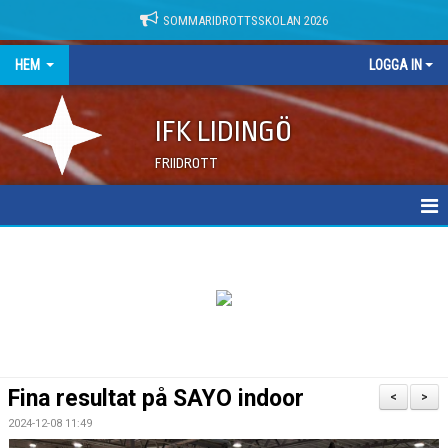
SOMMARIDROTTSSKOLAN 2026
HEM
LOGGA IN
IFK LIDINGÖ
FRIIDROTT
NYHETER
DOKUMENT
Fina resultat på SAYO indoor
<
>
2024-12-08 11:49