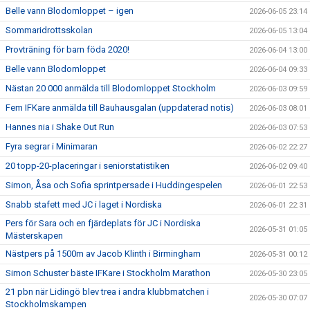
Belle vann Blodomloppet – igen
2026-06-05 23:14
Sommaridrottsskolan
2026-06-05 13:04
Provträning för barn föda 2020!
2026-06-04 13:00
Belle vann Blodomloppet
2026-06-04 09:33
Nästan 20 000 anmälda till Blodomloppet Stockholm
2026-06-03 09:59
Fem IFKare anmälda till Bauhausgalan (uppdaterad notis)
2026-06-03 08:01
Hannes nia i Shake Out Run
2026-06-03 07:53
Fyra segrar i Minimaran
2026-06-02 22:27
20 topp-20-placeringar i seniorstatistiken
2026-06-02 09:40
Simon, Åsa och Sofia sprintpersade i Huddingespelen
2026-06-01 22:53
Snabb stafett med JC i laget i Nordiska
2026-06-01 22:31
Pers för Sara och en fjärdeplats för JC i Nordiska
2026-05-31 01:05
Mästerskapen
Nästpers på 1500m av Jacob Klinth i Birmingham
2026-05-31 00:12
Simon Schuster bäste IFKare i Stockholm Marathon
2026-05-30 23:05
21 pbn när Lidingö blev trea i andra klubbmatchen i
2026-05-30 07:07
Stockholmskampen