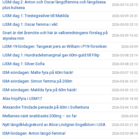
IJSM dag 2: Anton och Oscar längdfemma och längdsexa
2026-03-10 23:15
plus kulsexa
IJSM dag 1: Trestegssilver till Matilda
2026-03-09 23:31
IJSM dag 1: Oscar femma i vikt
2026-03-09 23:15
Snart är det årsmöte och här är valberedningens förslag på
2026-03-09 16:02
styrelse mm
IJSM-19-lördagen: Tangerat pers av William i P19-försöken
2026-03-09
IJSM dag 1: Hundradelsmarginal gav 60m-guld till Filip
2026-03-08 23:14
IJSM dag 1: Silver-Sofia
2026-03-08 23:12
ISM-söndagen: Malte fyra på 60m häck!
2026-03-07 10:52
ISM-söndagen: Simon femma på 200m
2026-03-06 10:51
ISM-söndagen: Matilda fyra på 60m häck!
2026-03-05 10:12
Alex höjdfyra i USM17
2026-03-04 18:33
Alexandre Trindade persade på 60m i Sollentuna
2026-03-04 13:30
Mellanies näst snabbaste 200ing – so far
2026-03-04
Nytt längdklubgrekord av Alice Lindgren Engelblom i USA
2026-03-03 21:34
ISM-lördagen: Anton längd-femma!
2026-03-03 08:14