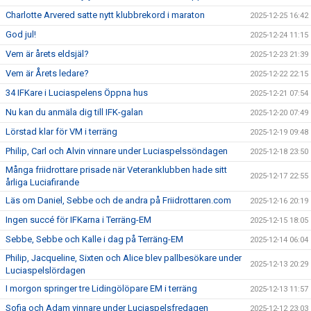
Charlotte Arvered satte nytt klubbrekord i maraton
2025-12-25 16:42
God jul!
2025-12-24 11:15
Vem är årets eldsjäl?
2025-12-23 21:39
Vem är Årets ledare?
2025-12-22 22:15
34 IFKare i Luciaspelens Öppna hus
2025-12-21 07:54
Nu kan du anmäla dig till IFK-galan
2025-12-20 07:49
Lörstad klar för VM i terräng
2025-12-19 09:48
Philip, Carl och Alvin vinnare under Luciaspelssöndagen
2025-12-18 23:50
Många friidrottare prisade när Veteranklubben hade sitt
2025-12-17 22:55
årliga Luciafirande
Läs om Daniel, Sebbe och de andra på Friidrottaren.com
2025-12-16 20:19
Ingen succé för IFKarna i Terräng-EM
2025-12-15 18:05
Sebbe, Sebbe och Kalle i dag på Terräng-EM
2025-12-14 06:04
Philip, Jacqueline, Sixten och Alice blev pallbesökare under
2025-12-13 20:29
Luciaspelslördagen
I morgon springer tre Lidingölöpare EM i terräng
2025-12-13 11:57
Sofia och Adam vinnare under Luciaspelsfredagen
2025-12-12 23:03