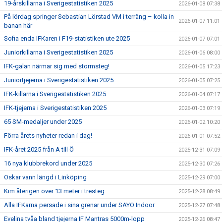
19-årskillarna i Sverigestatistiken 2025
2026-01-08 07:38
På lördag springer Sebastian Lörstad VM i terräng – kolla in
2026-01-07 11:01
banan här
Sofia enda IFKaren i F19-statistiken ute 2025
2026-01-07 07:01
Juniorkillarna i Sverigestatistiken 2025
2026-01-06 08:00
IFK-galan närmar sig med stormsteg!
2026-01-05 17:23
Juniortjejerna i Sverigestatistiken 2025
2026-01-05 07:25
IFK-killarna i Sverigestatistiken 2025
2026-01-04 07:17
IFK-tjejerna i Sverigestatistiken 2025
2026-01-03 07:19
65 SM-medaljer under 2025
2026-01-02 10:20
Förra årets nyheter redan i dag!
2026-01-01 07:52
IFK-året 2025 från A till Ö
2025-12-31 07:09
16 nya klubbrekord under 2025
2025-12-30 07:26
Oskar vann längd i Linköping
2025-12-29 07:00
Kim återigen över 13 meter i tresteg
2025-12-28 08:49
Alla IFKarna persade i sina grenar under SAYO Indoor
2025-12-27 07:48
Evelina tvåa bland tjejerna IF Mantras 5000m-lopp
2025-12-26 08:47