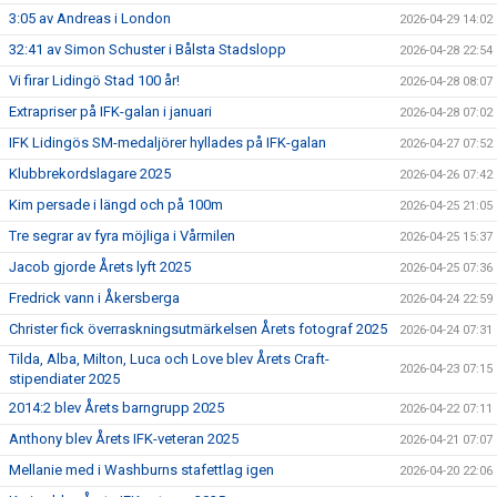
3:05 av Andreas i London
2026-04-29 14:02
32:41 av Simon Schuster i Bålsta Stadslopp
2026-04-28 22:54
Vi firar Lidingö Stad 100 år!
2026-04-28 08:07
Extrapriser på IFK-galan i januari
2026-04-28 07:02
IFK Lidingös SM-medaljörer hyllades på IFK-galan
2026-04-27 07:52
Klubbrekordslagare 2025
2026-04-26 07:42
Kim persade i längd och på 100m
2026-04-25 21:05
Tre segrar av fyra möjliga i Vårmilen
2026-04-25 15:37
Jacob gjorde Årets lyft 2025
2026-04-25 07:36
Fredrick vann i Åkersberga
2026-04-24 22:59
Christer fick överraskningsutmärkelsen Årets fotograf 2025
2026-04-24 07:31
Tilda, Alba, Milton, Luca och Love blev Årets Craft-
2026-04-23 07:15
stipendiater 2025
2014:2 blev Årets barngrupp 2025
2026-04-22 07:11
Anthony blev Årets IFK-veteran 2025
2026-04-21 07:07
Mellanie med i Washburns stafettlag igen
2026-04-20 22:06