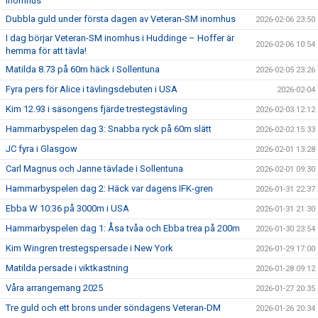
inomhus
Dubbla guld under första dagen av Veteran-SM inomhus
2026-02-06 23:50
I dag börjar Veteran-SM inomhus i Huddinge – Hoffer är
2026-02-06 10:54
hemma för att tävla!
Matilda 8.73 på 60m häck i Sollentuna
2026-02-05 23:26
Fyra pers för Alice i tävlingsdebuten i USA
2026-02-04
Kim 12.93 i säsongens fjärde trestegstävling
2026-02-03 12:12
Hammarbyspelen dag 3: Snabba ryck på 60m slätt
2026-02-02 15:33
JC fyra i Glasgow
2026-02-01 13:28
Carl Magnus och Janne tävlade i Sollentuna
2026-02-01 09:30
Hammarbyspelen dag 2: Häck var dagens IFK-gren
2026-01-31 22:37
Ebba W 10:36 på 3000m i USA
2026-01-31 21:30
Hammarbyspelen dag 1: Åsa tvåa och Ebba trea på 200m
2026-01-30 23:54
Kim Wingren trestegspersade i New York
2026-01-29 17:00
Matilda persade i viktkastning
2026-01-28 09:12
Våra arrangemang 2025
2026-01-27 20:35
Tre guld och ett brons under söndagens Veteran-DM
2026-01-26 20:34