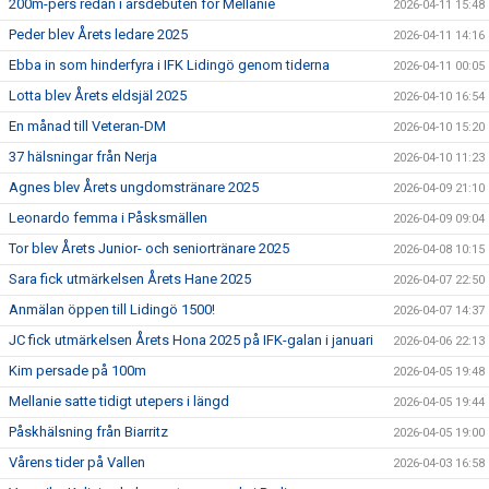
200m-pers redan i årsdebuten för Mellanie
2026-04-11 15:48
Peder blev Årets ledare 2025
2026-04-11 14:16
Ebba in som hinderfyra i IFK Lidingö genom tiderna
2026-04-11 00:05
Lotta blev Årets eldsjäl 2025
2026-04-10 16:54
En månad till Veteran-DM
2026-04-10 15:20
37 hälsningar från Nerja
2026-04-10 11:23
Agnes blev Årets ungdomstränare 2025
2026-04-09 21:10
Leonardo femma i Påsksmällen
2026-04-09 09:04
Tor blev Årets Junior- och seniortränare 2025
2026-04-08 10:15
Sara fick utmärkelsen Årets Hane 2025
2026-04-07 22:50
Anmälan öppen till Lidingö 1500!
2026-04-07 14:37
JC fick utmärkelsen Årets Hona 2025 på IFK-galan i januari
2026-04-06 22:13
Kim persade på 100m
2026-04-05 19:48
Mellanie satte tidigt utepers i längd
2026-04-05 19:44
Påskhälsning från Biarritz
2026-04-05 19:00
Vårens tider på Vallen
2026-04-03 16:58