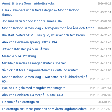
Anmäl till årets Sommaridrottsskola!
2026-01-26
Flera 200m-pers under tredje dagen av Mondo Indoor
2026-01-25 23:14
Games
Johanna vann Mondo Indoor Games Gala
2026-01-25 09:39
Mondo Indoor Games, dag 2: 60m-pers för både Åsa och Anton
2026-01-25
Bra start i Veteran-DM – sex guld, ett silver och fem brons
2026-01-24 23:46
Alex von Heideken sprang 800m i USA
2026-01-24 19:45
JC vann B-finalen på 60m i Århus
2026-01-24 19:24
Mellanie 5.74 i Pittsburg
2026-01-24 19:18
Matilda persade i säsongsdebuten i Spanien
2026-01-24 19:11
Så gick det för Lidingöorienterarna i Vinthundsvintern
2026-01-24 19:03
Mondo Indoor Games, dag 1: Ivar satte P17-klubbrekord på
2026-01-24 10:16
60m
Lyckad IFK-gala med mängder av pristagare
2026-01-23 23:51
Alex von Heideken 4.49.99 på 1600m i USA
2026-01-22 07:39
IFKarna på Friidrottsgalan
2026-01-22
Friidrottsgalan: Daniel prisades som Årets ungdomsledare
2026-01-21 12:56