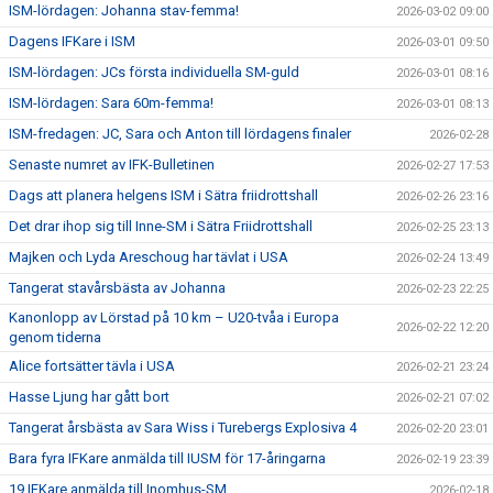
ISM-lördagen: Johanna stav-femma!
2026-03-02 09:00
Dagens IFKare i ISM
2026-03-01 09:50
ISM-lördagen: JCs första individuella SM-guld
2026-03-01 08:16
ISM-lördagen: Sara 60m-femma!
2026-03-01 08:13
ISM-fredagen: JC, Sara och Anton till lördagens finaler
2026-02-28
Senaste numret av IFK-Bulletinen
2026-02-27 17:53
Dags att planera helgens ISM i Sätra friidrottshall
2026-02-26 23:16
Det drar ihop sig till Inne-SM i Sätra Friidrottshall
2026-02-25 23:13
Majken och Lyda Areschoug har tävlat i USA
2026-02-24 13:49
Tangerat stavårsbästa av Johanna
2026-02-23 22:25
Kanonlopp av Lörstad på 10 km – U20-tvåa i Europa
2026-02-22 12:20
genom tiderna
Alice fortsätter tävla i USA
2026-02-21 23:24
Hasse Ljung har gått bort
2026-02-21 07:02
Tangerat årsbästa av Sara Wiss i Turebergs Explosiva 4
2026-02-20 23:01
Bara fyra IFKare anmälda till IUSM för 17-åringarna
2026-02-19 23:39
19 IFKare anmälda till Inomhus-SM
2026-02-18