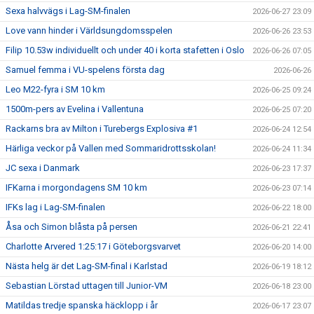
Sexa halvvägs i Lag-SM-finalen
2026-06-27 23:09
Love vann hinder i Världsungdomsspelen
2026-06-26 23:53
Filip 10.53w individuellt och under 40 i korta stafetten i Oslo
2026-06-26 07:05
Samuel femma i VU-spelens första dag
2026-06-26
Leo M22-fyra i SM 10 km
2026-06-25 09:24
1500m-pers av Evelina i Vallentuna
2026-06-25 07:20
Rackarns bra av Milton i Turebergs Explosiva #1
2026-06-24 12:54
Härliga veckor på Vallen med Sommaridrottsskolan!
2026-06-24 11:34
JC sexa i Danmark
2026-06-23 17:37
IFKarna i morgondagens SM 10 km
2026-06-23 07:14
IFKs lag i Lag-SM-finalen
2026-06-22 18:00
Åsa och Simon blåsta på persen
2026-06-21 22:41
Charlotte Arvered 1:25:17 i Göteborgsvarvet
2026-06-20 14:00
Nästa helg är det Lag-SM-final i Karlstad
2026-06-19 18:12
Sebastian Lörstad uttagen till Junior-VM
2026-06-18 23:00
Matildas tredje spanska häcklopp i år
2026-06-17 23:07