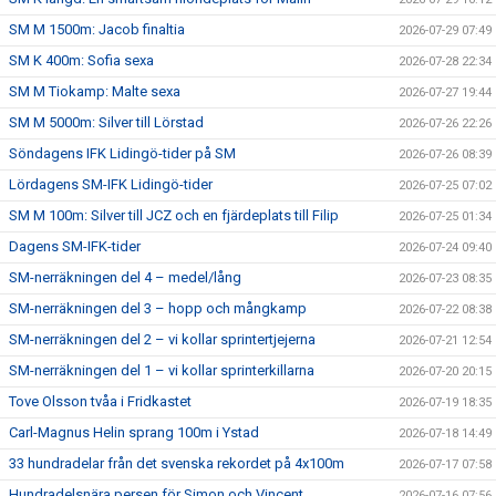
SM M 1500m: Jacob finaltia
2026-07-29 07:49
SM K 400m: Sofia sexa
2026-07-28 22:34
SM M Tiokamp: Malte sexa
2026-07-27 19:44
SM M 5000m: Silver till Lörstad
2026-07-26 22:26
Söndagens IFK Lidingö-tider på SM
2026-07-26 08:39
Lördagens SM-IFK Lidingö-tider
2026-07-25 07:02
SM M 100m: Silver till JCZ och en fjärdeplats till Filip
2026-07-25 01:34
Dagens SM-IFK-tider
2026-07-24 09:40
SM-nerräkningen del 4 – medel/lång
2026-07-23 08:35
SM-nerräkningen del 3 – hopp och mångkamp
2026-07-22 08:38
SM-nerräkningen del 2 – vi kollar sprintertjejerna
2026-07-21 12:54
SM-nerräkningen del 1 – vi kollar sprinterkillarna
2026-07-20 20:15
Tove Olsson tvåa i Fridkastet
2026-07-19 18:35
Carl-Magnus Helin sprang 100m i Ystad
2026-07-18 14:49
33 hundradelar från det svenska rekordet på 4x100m
2026-07-17 07:58
Hundradelsnära persen för Simon och Vincent
2026-07-16 07:56