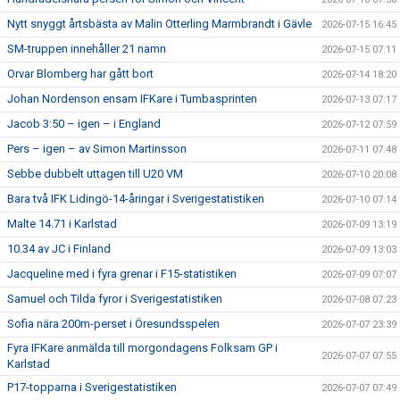
Nytt snyggt årtsbästa av Malin Otterling Marmbrandt i Gävle
2026-07-15 16:45
SM-truppen innehåller 21 namn
2026-07-15 07:11
Orvar Blomberg har gått bort
2026-07-14 18:20
Johan Nordenson ensam IFKare i Tumbasprinten
2026-07-13 07:17
Jacob 3:50 – igen – i England
2026-07-12 07:59
Pers – igen – av Simon Martinsson
2026-07-11 07:48
Sebbe dubbelt uttagen till U20 VM
2026-07-10 20:08
Bara två IFK Lidingö-14-åringar i Sverigestatistiken
2026-07-10 07:14
Malte 14.71 i Karlstad
2026-07-09 13:19
10.34 av JC i Finland
2026-07-09 13:03
Jacqueline med i fyra grenar i F15-statistiken
2026-07-09 07:07
Samuel och Tilda fyror i Sverigestatistiken
2026-07-08 07:23
Sofia nära 200m-perset i Öresundsspelen
2026-07-07 23:39
Fyra IFKare anmälda till morgondagens Folksam GP i
2026-07-07 07:55
Karlstad
P17-topparna i Sverigestatistiken
2026-07-07 07:49