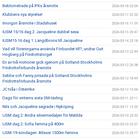
Beblomstrade på IFKs årsmöte
2026-03-18 22:04
Klubbens nya styrelse!
2026-03-17 22:50
Imorgon årsmöte i Stadshuset
2026-03-16 11:59
IUSM 15/16 dag 2: Jacqueline dubbel sexa
2026-03-15 20:47
IUSM15-16 dag 1: Längdbrons till Jacqueline
2026-03-14 23:18
Vad vill föreningarna använda Förbundet till?, undrar Curt
2026-03-13 22:49
Högberg på Friidrottstorget
En av två motioner gick igenom på Gotland-Stockholms
2026-03-12 20:38
Friidrottsförbunds årsmöte
Sebbe och Fanny prisade på Gotland-Stockholms
2026-03-12 18:49
Friidrottsförbunds årsmöte
JC tvåa i Österrike
2026-03-12 15:04
Dags för vinterns sista SM-tävling
2026-03-11 23:11
Nils och Jacqueline segrade i Nyköping
2026-03-11 13:20
IJSM dag 2: Andra silvermedaljen för Matilda
2026-03-10 23:33
IJSM dag 2: Sofia femma på 400m
2026-03-10 23:27
IJSM-19-söndagen: Atlassi 1500m-femma
2026-03-10 23:17