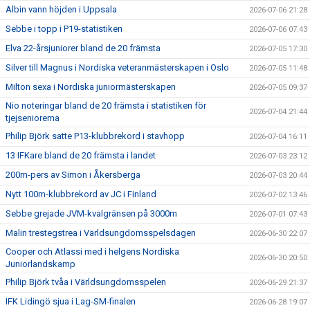
Albin vann höjden i Uppsala
2026-07-06 21:28
Sebbe i topp i P19-statistiken
2026-07-06 07:43
Elva 22-årsjuniorer bland de 20 främsta
2026-07-05 17:30
Silver till Magnus i Nordiska veteranmästerskapen i Oslo
2026-07-05 11:48
Milton sexa i Nordiska juniormästerskapen
2026-07-05 09:37
Nio noteringar bland de 20 främsta i statistiken för
2026-07-04 21:44
tjejseniorerna
Philip Björk satte P13-klubbrekord i stavhopp
2026-07-04 16:11
13 IFKare bland de 20 främsta i landet
2026-07-03 23:12
200m-pers av Simon i Åkersberga
2026-07-03 20:44
Nytt 100m-klubbrekord av JC i Finland
2026-07-02 13:46
Sebbe grejade JVM-kvalgränsen på 3000m
2026-07-01 07:43
Malin trestegstrea i Världsungdomsspelsdagen
2026-06-30 22:07
Cooper och Atlassi med i helgens Nordiska
2026-06-30 20:50
Juniorlandskamp
Philip Björk tvåa i Världsungdomsspelen
2026-06-29 21:37
IFK Lidingö sjua i Lag-SM-finalen
2026-06-28 19:07