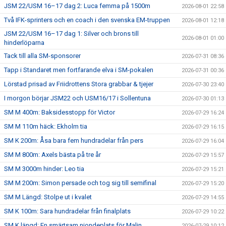
JSM 22/USM 16–17 dag 2: Luca femma på 1500m
2026-08-01 22:58
Två IFK-sprinters och en coach i den svenska EM-truppen
2026-08-01 12:18
JSM 22/USM 16–17 dag 1: Silver och brons till
2026-08-01 01:00
hinderlöparna
Tack till alla SM-sponsorer
2026-07-31 08:36
Tapp i Standaret men fortfarande elva i SM-pokalen
2026-07-31 00:36
Lörstad prisad av Friidrottens Stora grabbar & tjejer
2026-07-30 23:40
I morgon börjar JSM22 och USM16/17 i Sollentuna
2026-07-30 01:13
SM M 400m: Baksidesstopp för Victor
2026-07-29 16:24
SM M 110m häck: Ekholm tia
2026-07-29 16:15
SM K 200m: Åsa bara fem hundradelar från pers
2026-07-29 16:04
SM M 800m: Axels bästa på tre år
2026-07-29 15:57
SM M 3000m hinder: Leo tia
2026-07-29 15:21
SM M 200m: Simon persade och tog sig till semifinal
2026-07-29 15:20
SM M Längd: Stolpe ut i kvalet
2026-07-29 14:55
SM K 100m: Sara hundradelar från finalplats
2026-07-29 10:22
SM K längd: En smärtsam niondeplats för Malin
2026-07-29 10:12