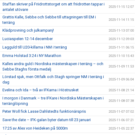
Staffan skriver på Friidrottstorget om att friidrotten tappar i
2025-11-15 12:07
antalet utövare
Grattis Kalle, Sebbe och Sebbe till uttagningen till EM i
2025-11-14 11:15
terräng
Klädprovning och julkampanj!
2025-11-13 07:00
Luciaspelen 12-14 december
2025-11-12 09:03
Lagguld till U20-killarna i NM i terräng
2025-11-11 06:15
Emma Holstad 3:24 i NY Marathon
2025-11-10 15:43
Kalles andra guld i Nordiska mästerskapen i terräng – och
2025-11-09 11:53
Sebbe Staghs första medalj
Lörstad sjuk, men Ottfalk och Stagh springer NM i terräng i
2025-11-09 06:04
dag
Evelina och Ida – två av IFKarna i Höstrusket
2025-11-08 21:14
I morgon i Danmark – tre IFKare i Nordiska Mästerskapen i
2025-11-08 07:38
terränglöpning
Peter Woll fick Lasse Dahlstedts funktionärspris
2025-11-07 07:02
Save the date – IFK-galan byter datum till 23 januari
2025-11-06 07:21
17:25 av Alex von Heideken på 5000m
2025-11-05 22:37