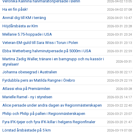
Veronika Kalinina halvmaratonpersade i Berlin
2026-04-02 13:05
Ha en fin påsk!
2026-04-02 07:08
Anmäl dig till KM i terräng
2026-04-01 10:47
Höjdårsbästa av KIm
2026-03-31 23:28
Mellanie 5.75-hoppade i USA
2026-03-31 23:24
Veteran-EM-guld till Sara Wiss i Torun i Polen
2026-03-31 23:13
Ebba Wetterberg halvminutpersade på 5000m i USA
2026-03-31 22:59
Martina Zadig Waller, tränare i en barngrupp och nu kassör i
2026-03-31
styrelsen!
Johanna obesegrad i Australien
2026-03-30 22:17
Fyrdubbla pers av Matilda Rangne i Örebro
2026-03-29 22:19
Atlassi elva på Premiärmilen
2026-03-28
Marielle Ramel - ny i styrelsen
2026-03-25 14:17
Alice persade under andra dagen av Regionmästerskapen
2026-03-22 22:40
Philip och Philip på pallen i Regionmästerskapen
2026-03-21 23:07
Fyra IFK-tjejer och fyra IFK-killar i helgens Regionfinaler
2026-03-20 21:47
Lörstad årsbästade på 5 km
2026-03-19 07:00