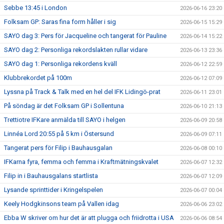
Sebbe 13:45 i London
2026-06-16 23:20
Folksam GP: Saras fina form håller i sig
2026-06-15 15:29
SAYO dag 3: Pers för Jacqueline och tangerat för Pauline
2026-06-14 15:22
SAYO dag 2: Personliga rekordslakten rullar vidare
2026-06-13 23:36
SAYO dag 1: Personliga rekordens kväll
2026-06-12 22:59
Klubbrekordet på 100m
2026-06-12 07:09
Lyssna på Track & Talk med en hel del IFK Lidingö-prat
2026-06-11 23:01
På söndag är det Folksam GP i Sollentuna
2026-06-10 21:13
Trettiotre IFKare anmälda till SAYO i helgen
2026-06-09 20:58
Linnéa Lord 20:55 på 5 km i Östersund
2026-06-09 07:11
Tangerat pers för Filip i Bauhausgalan
2026-06-08 00:10
IFKarna fyra, femma och femma i Kraftmätningskvalet
2026-06-07 12:32
Filip in i Bauhausgalans startlista
2026-06-07 12:09
Lysande sprinttider i Kringelspelen
2026-06-07 00:04
Keely Hodgkinsons team på Vallen idag
2026-06-06 23:02
Ebba W skriver om hur det är att plugga och friidrotta i USA
2026-06-06 08:54