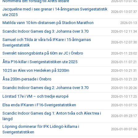
Nomimera ditt förslag till Årets ledare
2026-01-13 07:45
Jacqueline med i sex grenar i 14-åringarnas Sverigestatistik
2026-01-13 07:37
ute 2025
Matilda vann 10 km-distansen på Stadion Marathon
2026-01-13
Scandic Indoor Games dag 3: Johanna över 3.70
2026-01-12 11:34
Samuel och Tilda är våra två IFKare i 15-åringarnas
2026-01-12 07:30
Sverigestatistik
Svenskt säsongsbästa på 60m av JC i Örebro
2026-01-11 23:02
Åtta P16-killar i Sverigestatistiken ute 2025
2026-01-11 07:21
10:25 av Alex von Heideken på 3200m
2026-01-10 21:31
Åsa 200m-persade i Örebro
2026-01-10 21:23
Scandic Indoor Games dag 2: Johanna över 3.70
2026-01-10 20:26
Lörstad 17e i VM – och tredje europé
2026-01-10 17:25
Elsa enda IFKaren i F16-Sverigestatistiken
2026-01-10 07:15
Scandic Indoor Games dag 1: Anton tvåa och Alex trea i
2026-01-09 23:17
längd
Löpning dominerar för IFK Lidingö-killarna i
2026-01-09 07:06
Sverigestatistiken