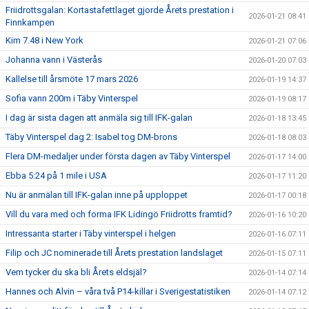
Friidrottsgalan: Kortastafettlaget gjorde Årets prestation i
2026-01-21 08:41
Finnkampen
Kim 7.48 i New York
2026-01-21 07:06
Johanna vann i Västerås
2026-01-20 07:03
Kallelse till årsmöte 17 mars 2026
2026-01-19 14:37
Sofia vann 200m i Täby Vinterspel
2026-01-19 08:17
I dag är sista dagen att anmäla sig till IFK-galan
2026-01-18 13:45
Täby Vinterspel dag 2: Isabel tog DM-brons
2026-01-18 08:03
Flera DM-medaljer under första dagen av Täby Vinterspel
2026-01-17 14:00
Ebba 5:24 på 1 mile i USA
2026-01-17 11:20
Nu är anmälan till IFK-galan inne på upploppet
2026-01-17 00:18
Vill du vara med och forma IFK Lidingö Friidrotts framtid?
2026-01-16 10:20
Intressanta starter i Täby vinterspel i helgen
2026-01-16 07:11
Filip och JC nominerade till Årets prestation landslaget
2026-01-15 07:11
Vem tycker du ska bli Årets eldsjäl?
2026-01-14 07:14
Hannes och Alvin – våra två P14-killar i Sverigestatistiken
2026-01-14 07:12