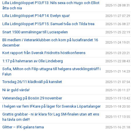
Lilla Lidingöloppet P13/F13: Nils sexa och Hugo och Elliot
2025-11-28 08:31
åtta och nia
Lilla Lidingöloppet P14/F14: Evelyn sjua!
2025-11-27 07:29
Lilla Lidingöloppet P15/F15: Samuel tvåa och Tilda trea
2025-11-26 08:27
Snart 1500 anmälningar till Luciaspelen
2025-11-25 22:19
Bli medlem i Veteranklubben och kom på luciafirandet 16
2025-11-24 19:01
december
Kort rapport från Svensk Friidrotts höstkonferens
2025-11-23 23:21
1:17 på halvmaran av Olle Lindeberg
2025-11-22 08:43
Sofia, Milton och Filip uttagna till helgens utvecklingsträff i
2025-11-21 14:23
Falun
Torsdag 26/11 klädkväll på kansliet
2025-11-21 07:54
Ni är guld värda!
2025-11-20 11:27
Veterandag på Bosön 29 november
2025-11-19 13:42
I helgen var fem IFKare på läger för Svenska Löpartalanger
2025-11-18 20:50
Grattis grabbar - ni är klara för Lag SM-finalen utan att ens
2025-11-17 13:55
ha tävla om det!!
Glitter – IFK-galans tema
2025-11-16 21:18