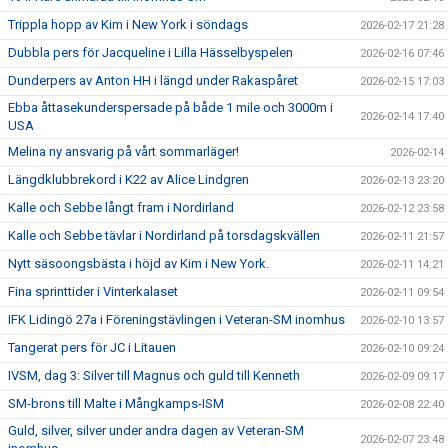
Trippla hopp av Kim i New York i söndags
2026-02-17 21:28
Dubbla pers för Jacqueline i Lilla Hässelbyspelen
2026-02-16 07:46
Dunderpers av Anton HH i längd under Rakaspåret
2026-02-15 17:03
Ebba åttasekunderspersade på både 1 mile och 3000m i
2026-02-14 17:40
USA
Melina ny ansvarig på vårt sommarläger!
2026-02-14
Längdklubbrekord i K22 av Alice Lindgren
2026-02-13 23:20
Kalle och Sebbe långt fram i Nordirland
2026-02-12 23:58
Kalle och Sebbe tävlar i Nordirland på torsdagskvällen
2026-02-11 21:57
Nytt säsoongsbästa i höjd av Kim i New York.
2026-02-11 14:21
Fina sprinttider i Vinterkalaset
2026-02-11 09:54
IFK Lidingö 27a i Föreningstävlingen i Veteran-SM inomhus
2026-02-10 13:57
Tangerat pers för JC i Litauen
2026-02-10 09:24
IVSM, dag 3: Silver till Magnus och guld till Kenneth
2026-02-09 09:17
SM-brons till Malte i Mångkamps-ISM
2026-02-08 22:40
Guld, silver, silver under andra dagen av Veteran-SM
2026-02-07 23:48