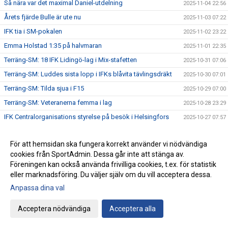
Så nära var det maximal Daniel-utdelning
2025-11-04 22:56
Årets fjärde Bulle är ute nu
2025-11-03 07:22
IFK tia i SM-pokalen
2025-11-02 23:22
Emma Holstad 1:35 på halvmaran
2025-11-01 22:35
Terräng-SM: 18 IFK Lidingö-lag i Mix-stafetten
2025-10-31 07:06
Terräng-SM: Luddes sista lopp i IFKs blåvita tävlingsdräkt
2025-10-30 07:01
Terräng-SM: Tilda sjua i F15
2025-10-29 07:00
Terräng-SM: Veteranerna femma i lag
2025-10-28 23:29
IFK Centralorganisations styrelse på besök i Helsingfors
2025-10-27 07:57
Ebba sprang terräng i Pittsburg
2025-10-26 13:49
För att hemsidan ska fungera korrekt använder vi nödvändiga
Terräng-SM: Bronsmedalj till P19-laget
2025-10-26 09:07
cookies från SportAdmin. Dessa går inte att stänga av.
Janne skriver om skolidrottsplatser
2025-10-25 22:07
Föreningen kan också använda frivilliga cookies, t.ex. för statistik
Terräng-SM: Kassaskåpssäkert P19-guld till Kalle
eller marknadsföring. Du väljer själv om du vill acceptera dessa.
2025-10-25 22:00
Anpassa dina val
Terräng-SM: Silver till Nina i K55
2025-10-24 09:24
Terräng-SM: Veteran-silver till Kenneth Gysing
2025-10-23 08:03
Acceptera nödvändiga
Acceptera alla
Vilka fantastiska funktionärer vi har!
2025-10-22 21:19