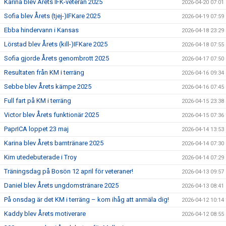
Karina blev Årets IFK-veteran 2025
2026-04-20 07:01
Sofia blev Årets (tjej-)IFKare 2025
2026-04-19 07:59
Ebba hindervann i Kansas
2026-04-18 23:29
Lörstad blev Årets (kill-)IFKare 2025
2026-04-18 07:55
Sofia gjorde Årets genombrott 2025
2026-04-17 07:50
Resultaten från KM i terräng
2026-04-16 09:34
Sebbe blev Årets kämpe 2025
2026-04-16 07:45
Full fart på KM i terräng
2026-04-15 23:38
Victor blev Årets funktionär 2025
2026-04-15 07:36
PaprICA loppet 23 maj
2026-04-14 13:53
Karina blev Årets barntränare 2025
2026-04-14 07:30
Kim utedebuterade i Troy
2026-04-14 07:29
Träningsdag på Bosön 12 april för veteraner!
2026-04-13 09:57
Daniel blev Årets ungdomstränare 2025
2026-04-13 08:41
På onsdag är det KM i terräng – kom ihåg att anmäla dig!
2026-04-12 10:14
Kaddy blev Årets motiverare
2026-04-12 08:55