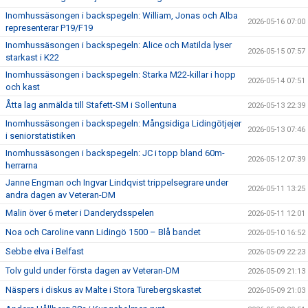
Inomhussäsongen i backspegeln: William, Jonas och Alba
2026-05-16 07:00
representerar P19/F19
Inomhussäsongen i backspegeln: Alice och Matilda lyser
2026-05-15 07:57
starkast i K22
Inomhussäsongen i backspegeln: Starka M22-killar i hopp
2026-05-14 07:51
och kast
Åtta lag anmälda till Stafett-SM i Sollentuna
2026-05-13 22:39
Inomhussäsongen i backspegeln: Mångsidiga Lidingötjejer
2026-05-13 07:46
i seniorstatistiken
Inomhussäsongen i backspegeln: JC i topp bland 60m-
2026-05-12 07:39
herrarna
Janne Engman och Ingvar Lindqvist trippelsegrare under
2026-05-11 13:25
andra dagen av Veteran-DM
Malin över 6 meter i Danderydsspelen
2026-05-11 12:01
Noa och Caroline vann Lidingö 1500 – Blå bandet
2026-05-10 16:52
Sebbe elva i Belfast
2026-05-09 22:23
Tolv guld under första dagen av Veteran-DM
2026-05-09 21:13
Näspers i diskus av Malte i Stora Turebergskastet
2026-05-09 21:03