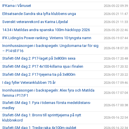
IFKarna i Vårruset
2026-05-22 09:39
Elitsatsande Sandra ska lyfta klubbens unga
2026-05-21 11:47
Svenskt veteranrekord av Karina Liljedal
2026-05-21 11:33
14.34 i Matildas andra spanska 100m-häcklopp 2026
2026-05-20 22:46
IFK Lidingös Power-ranking: Vinterns 10 tyngsta namn
2026-05-19 07:44
Inomhussäsongen i backspegeln: Ungdomarna tar för sig
2026-05-18 07:20
– P14 till F16
Stafett-SM dag 2: P17-laget på 3x800m sexa
2026-05-17 20:48
Stafett-SM dag 2: P17 4x100-killarna sjua i finalen
2026-05-17 20:32
Stafett-SM dag 2: F17-tjejerna tia på 3x800m
2026-05-17 20:22
I dag fyller Veteranklubben 75 år
2026-05-17 09:46
Inomhussäsongen i backspegeln: Alex fyra och Matilda
2026-05-17 07:04
femma i P17/F1
Stafett-SM dag 1: Fyra i tidernas första medeldistans-
2026-05-17 00:38
medley
Stafett-SM dag 1: Brons till sprinttjejerna på nytt
2026-05-16 22:54
klubbrekord
Stafett-SM dag 1: Tredje raka 4x100m-guldet
2026-05-16 22:34