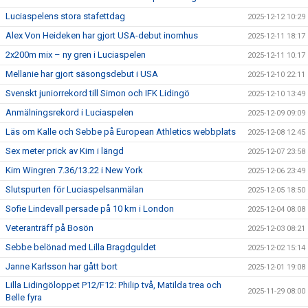
Luciaspelens stora stafettdag
2025-12-12 10:29
Alex Von Heideken har gjort USA-debut inomhus
2025-12-11 18:17
2x200m mix – ny gren i Luciaspelen
2025-12-11 10:17
Mellanie har gjort säsongsdebut i USA
2025-12-10 22:11
Svenskt juniorrekord till Simon och IFK Lidingö
2025-12-10 13:49
Anmälningsrekord i Luciaspelen
2025-12-09 09:09
Läs om Kalle och Sebbe på European Athletics webbplats
2025-12-08 12:45
Sex meter prick av Kim i längd
2025-12-07 23:58
Kim Wingren 7.36/13.22 i New York
2025-12-06 23:49
Slutspurten för Luciaspelsanmälan
2025-12-05 18:50
Sofie Lindevall persade på 10 km i London
2025-12-04 08:08
Veteranträff på Bosön
2025-12-03 08:21
Sebbe belönad med Lilla Bragdguldet
2025-12-02 15:14
Janne Karlsson har gått bort
2025-12-01 19:08
Lilla Lidingöloppet P12/F12: Philip två, Matilda trea och
2025-11-29 08:00
Belle fyra