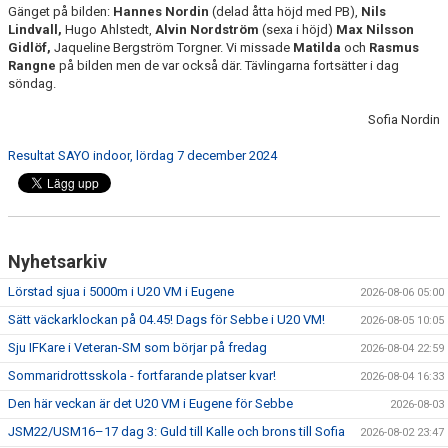
Gänget på bilden:
Hannes Nordin
(delad åtta höjd med PB),
Nils
Lindvall,
Hugo Ahlstedt,
Alvin Nordström
(sexa i höjd)
Max Nilsson
Gidlöf,
Jaqueline Bergström Torgner. Vi missade
Matilda
och
Rasmus
Rangne
på bilden men de var också där. Tävlingarna fortsätter i dag
söndag.
Sofia Nordin
Resultat SAYO indoor, lördag 7 december 2024
Nyhetsarkiv
Lörstad sjua i 5000m i U20 VM i Eugene
2026-08-06 05:00
Sätt väckarklockan på 04.45! Dags för Sebbe i U20 VM!
2026-08-05 10:05
Sju IFKare i Veteran-SM som börjar på fredag
2026-08-04 22:59
Sommaridrottsskola - fortfarande platser kvar!
2026-08-04 16:33
Den här veckan är det U20 VM i Eugene för Sebbe
2026-08-03
JSM22/USM16–17 dag 3: Guld till Kalle och brons till Sofia
2026-08-02 23:47