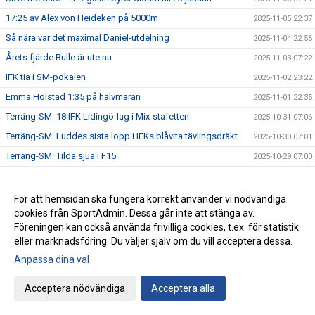
17:25 av Alex von Heideken på 5000m
2025-11-05 22:37
Så nära var det maximal Daniel-utdelning
2025-11-04 22:56
Årets fjärde Bulle är ute nu
2025-11-03 07:22
IFK tia i SM-pokalen
2025-11-02 23:22
Emma Holstad 1:35 på halvmaran
2025-11-01 22:35
Terräng-SM: 18 IFK Lidingö-lag i Mix-stafetten
2025-10-31 07:06
Terräng-SM: Luddes sista lopp i IFKs blåvita tävlingsdräkt
2025-10-30 07:01
Terräng-SM: Tilda sjua i F15
2025-10-29 07:00
Terräng-SM: Veteranerna femma i lag
2025-10-28 23:29
IFK Centralorganisations styrelse på besök i Helsingfors
2025-10-27 07:57
För att hemsidan ska fungera korrekt använder vi nödvändiga
cookies från SportAdmin. Dessa går inte att stänga av.
Ebba sprang terräng i Pittsburg
2025-10-26 13:49
Föreningen kan också använda frivilliga cookies, t.ex. för statistik
Terräng-SM: Bronsmedalj till P19-laget
2025-10-26 09:07
eller marknadsföring. Du väljer själv om du vill acceptera dessa.
Janne skriver om skolidrottsplatser
2025-10-25 22:07
Anpassa dina val
Terräng-SM: Kassaskåpssäkert P19-guld till Kalle
2025-10-25 22:00
Acceptera nödvändiga
Acceptera alla
Terräng-SM: Silver till Nina i K55
2025-10-24 09:24
Terräng-SM: Veteran-silver till Kenneth Gysing
2025-10-23 08:03