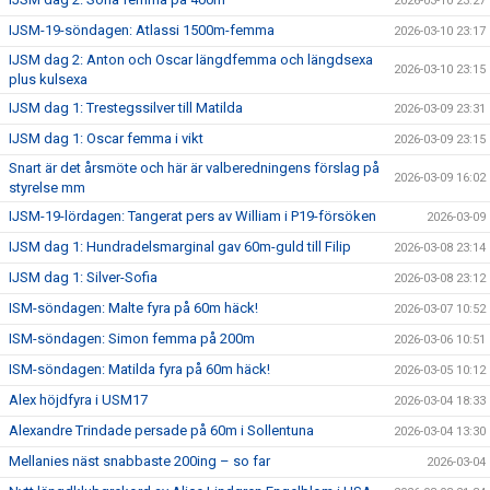
2026-03-10 23:27
IJSM-19-söndagen: Atlassi 1500m-femma
2026-03-10 23:17
IJSM dag 2: Anton och Oscar längdfemma och längdsexa
2026-03-10 23:15
plus kulsexa
IJSM dag 1: Trestegssilver till Matilda
2026-03-09 23:31
IJSM dag 1: Oscar femma i vikt
2026-03-09 23:15
Snart är det årsmöte och här är valberedningens förslag på
2026-03-09 16:02
styrelse mm
IJSM-19-lördagen: Tangerat pers av William i P19-försöken
2026-03-09
IJSM dag 1: Hundradelsmarginal gav 60m-guld till Filip
2026-03-08 23:14
IJSM dag 1: Silver-Sofia
2026-03-08 23:12
ISM-söndagen: Malte fyra på 60m häck!
2026-03-07 10:52
ISM-söndagen: Simon femma på 200m
2026-03-06 10:51
ISM-söndagen: Matilda fyra på 60m häck!
2026-03-05 10:12
Alex höjdfyra i USM17
2026-03-04 18:33
Alexandre Trindade persade på 60m i Sollentuna
2026-03-04 13:30
Mellanies näst snabbaste 200ing – so far
2026-03-04