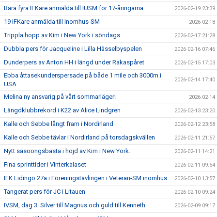
Bara fyra IFKare anmälda till IUSM för 17-åringarna
2026-02-19 23:39
19 IFKare anmälda till Inomhus-SM
2026-02-18
Trippla hopp av Kim i New York i söndags
2026-02-17 21:28
Dubbla pers för Jacqueline i Lilla Hässelbyspelen
2026-02-16 07:46
Dunderpers av Anton HH i längd under Rakaspåret
2026-02-15 17:03
Ebba åttasekunderspersade på både 1 mile och 3000m i
2026-02-14 17:40
USA
Melina ny ansvarig på vårt sommarläger!
2026-02-14
Längdklubbrekord i K22 av Alice Lindgren
2026-02-13 23:20
Kalle och Sebbe långt fram i Nordirland
2026-02-12 23:58
Kalle och Sebbe tävlar i Nordirland på torsdagskvällen
2026-02-11 21:57
Nytt säsoongsbästa i höjd av Kim i New York.
2026-02-11 14:21
Fina sprinttider i Vinterkalaset
2026-02-11 09:54
IFK Lidingö 27a i Föreningstävlingen i Veteran-SM inomhus
2026-02-10 13:57
Tangerat pers för JC i Litauen
2026-02-10 09:24
IVSM, dag 3: Silver till Magnus och guld till Kenneth
2026-02-09 09:17