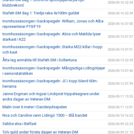
2026-05-16 22:54
klubbrekord
Stafett-SM dag 1: Tredje raka 4x100m-guldet
2026-05-16 22:34
Inomhussäsongen i backspegeln: William, Jonas och Alba
2026-05-16 07:00
representerar P19/F19
Inomhussäsongen i backspegeln: Alice och Matilda lyser
2026-05-15 07:57
starkast i K22
Inomhussäsongen i backspegeln: Starka M22-killar i hopp
2026-05-14 07:51
och kast
Åtta lag anmälda till Stafett-SM i Sollentuna
2026-05-13 22:39
Inomhussäsongen i backspegeln: Mångsidiga Lidingötjejer
2026-05-13 07:46
i seniorstatistiken
Inomhussäsongen i backspegeln: JC i topp bland 60m-
2026-05-12 07:39
herrarna
Janne Engman och Ingvar Lindqvist trippelsegrare under
2026-05-11 13:25
andra dagen av Veteran-DM
Malin över 6 meter i Danderydsspelen
2026-05-11 12:01
Noa och Caroline vann Lidingö 1500 – Blå bandet
2026-05-10 16:52
Sebbe elva i Belfast
2026-05-09 22:23
Tolv guld under första dagen av Veteran-DM
2026-05-09 21:13