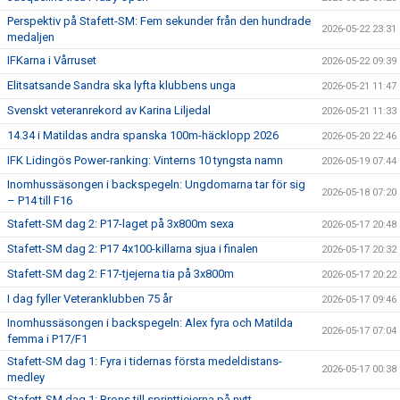
Perspektiv på Stafett-SM: Fem sekunder från den hundrade
2026-05-22 23:31
medaljen
IFKarna i Vårruset
2026-05-22 09:39
Elitsatsande Sandra ska lyfta klubbens unga
2026-05-21 11:47
Svenskt veteranrekord av Karina Liljedal
2026-05-21 11:33
14.34 i Matildas andra spanska 100m-häcklopp 2026
2026-05-20 22:46
IFK Lidingös Power-ranking: Vinterns 10 tyngsta namn
2026-05-19 07:44
Inomhussäsongen i backspegeln: Ungdomarna tar för sig
2026-05-18 07:20
– P14 till F16
Stafett-SM dag 2: P17-laget på 3x800m sexa
2026-05-17 20:48
Stafett-SM dag 2: P17 4x100-killarna sjua i finalen
2026-05-17 20:32
Stafett-SM dag 2: F17-tjejerna tia på 3x800m
2026-05-17 20:22
I dag fyller Veteranklubben 75 år
2026-05-17 09:46
Inomhussäsongen i backspegeln: Alex fyra och Matilda
2026-05-17 07:04
femma i P17/F1
Stafett-SM dag 1: Fyra i tidernas första medeldistans-
2026-05-17 00:38
medley
Stafett-SM dag 1: Brons till sprinttjejerna på nytt