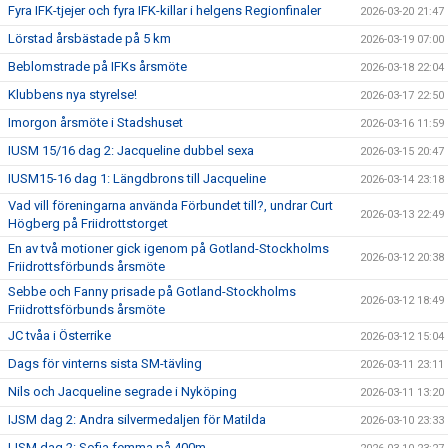
Fyra IFK-tjejer och fyra IFK-killar i helgens Regionfinaler
2026-03-20 21:47
Lörstad årsbästade på 5 km
2026-03-19 07:00
Beblomstrade på IFKs årsmöte
2026-03-18 22:04
Klubbens nya styrelse!
2026-03-17 22:50
Imorgon årsmöte i Stadshuset
2026-03-16 11:59
IUSM 15/16 dag 2: Jacqueline dubbel sexa
2026-03-15 20:47
IUSM15-16 dag 1: Längdbrons till Jacqueline
2026-03-14 23:18
Vad vill föreningarna använda Förbundet till?, undrar Curt
2026-03-13 22:49
Högberg på Friidrottstorget
En av två motioner gick igenom på Gotland-Stockholms
2026-03-12 20:38
Friidrottsförbunds årsmöte
Sebbe och Fanny prisade på Gotland-Stockholms
2026-03-12 18:49
Friidrottsförbunds årsmöte
JC tvåa i Österrike
2026-03-12 15:04
Dags för vinterns sista SM-tävling
2026-03-11 23:11
Nils och Jacqueline segrade i Nyköping
2026-03-11 13:20
IJSM dag 2: Andra silvermedaljen för Matilda
2026-03-10 23:33
IJSM dag 2: Sofia femma på 400m