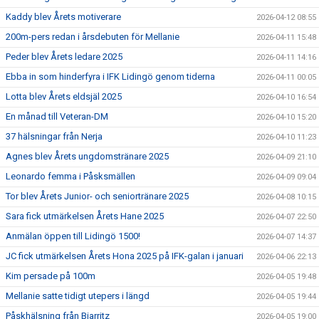
Kaddy blev Årets motiverare
2026-04-12 08:55
200m-pers redan i årsdebuten för Mellanie
2026-04-11 15:48
Peder blev Årets ledare 2025
2026-04-11 14:16
Ebba in som hinderfyra i IFK Lidingö genom tiderna
2026-04-11 00:05
Lotta blev Årets eldsjäl 2025
2026-04-10 16:54
En månad till Veteran-DM
2026-04-10 15:20
37 hälsningar från Nerja
2026-04-10 11:23
Agnes blev Årets ungdomstränare 2025
2026-04-09 21:10
Leonardo femma i Påsksmällen
2026-04-09 09:04
Tor blev Årets Junior- och seniortränare 2025
2026-04-08 10:15
Sara fick utmärkelsen Årets Hane 2025
2026-04-07 22:50
Anmälan öppen till Lidingö 1500!
2026-04-07 14:37
JC fick utmärkelsen Årets Hona 2025 på IFK-galan i januari
2026-04-06 22:13
Kim persade på 100m
2026-04-05 19:48
Mellanie satte tidigt utepers i längd
2026-04-05 19:44
Påskhälsning från Biarritz
2026-04-05 19:00