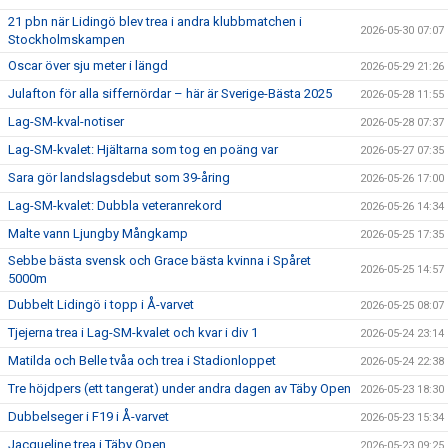
21 pbn när Lidingö blev trea i andra klubbmatchen i
2026-05-30 07:07
Stockholmskampen
Oscar över sju meter i längd
2026-05-29 21:26
Julafton för alla siffernördar – här är Sverige-Bästa 2025
2026-05-28 11:55
Lag-SM-kval-notiser
2026-05-28 07:37
Lag-SM-kvalet: Hjältarna som tog en poäng var
2026-05-27 07:35
Sara gör landslagsdebut som 39-åring
2026-05-26 17:00
Lag-SM-kvalet: Dubbla veteranrekord
2026-05-26 14:34
Malte vann Ljungby Mångkamp
2026-05-25 17:35
Sebbe bästa svensk och Grace bästa kvinna i Spåret
2026-05-25 14:57
5000m
Dubbelt Lidingö i topp i Å-varvet
2026-05-25 08:07
Tjejerna trea i Lag-SM-kvalet och kvar i div 1
2026-05-24 23:14
Matilda och Belle tvåa och trea i Stadionloppet
2026-05-24 22:38
Tre höjdpers (ett tangerat) under andra dagen av Täby Open
2026-05-23 18:30
Dubbelseger i F19 i Å-varvet
2026-05-23 15:34
Jacqueline trea i Täby Open
2026-05-23 09:25