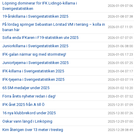
Löpning dominerar för IFK Lidingö-killarna i
2026-01-09 07:06
Sverigestatistiken
19-årskillarna i Sverigestatistiken 2025
2026-01-08 07:38
På lördag springer Sebastian Lörstad VM i terräng – kolla in
2026-01-07 11:01
banan här
Sofia enda IFKaren i F19-statistiken ute 2025
2026-01-07 07:01
Juniorkillarna i Sverigestatistiken 2025
2026-01-06 08:00
IFK-galan närmar sig med stormsteg!
2026-01-05 17:23
Juniortjejerna i Sverigestatistiken 2025
2026-01-05 07:25
IFK-killarna i Sverigestatistiken 2025
2026-01-04 07:17
IFK-tjejerna i Sverigestatistiken 2025
2026-01-03 07:19
65 SM-medaljer under 2025
2026-01-02 10:20
Förra årets nyheter redan i dag!
2026-01-01 07:52
IFK-året 2025 från A till Ö
2025-12-31 07:09
16 nya klubbrekord under 2025
2025-12-30 07:26
Oskar vann längd i Linköping
2025-12-29 07:00
Kim återigen över 13 meter i tresteg
2025-12-28 08:49