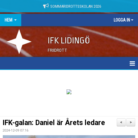
SOMMARIDROTTSSKOLAN 2026
HEM
LOGGA IN
IFK LIDINGÖ
FRIIDROTT
NYHETER
DOKUMENT
IFK-galan: Daniel är Årets ledare
<
>
2024-12-09 07:16