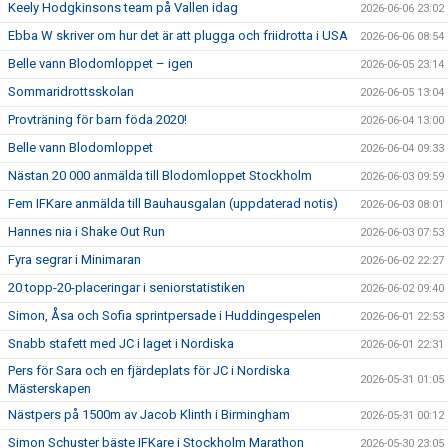
Keely Hodgkinsons team på Vallen idag
2026-06-06 23:02
Ebba W skriver om hur det är att plugga och friidrotta i USA
2026-06-06 08:54
Belle vann Blodomloppet – igen
2026-06-05 23:14
Sommaridrottsskolan
2026-06-05 13:04
Provträning för barn föda 2020!
2026-06-04 13:00
Belle vann Blodomloppet
2026-06-04 09:33
Nästan 20 000 anmälda till Blodomloppet Stockholm
2026-06-03 09:59
Fem IFKare anmälda till Bauhausgalan (uppdaterad notis)
2026-06-03 08:01
Hannes nia i Shake Out Run
2026-06-03 07:53
Fyra segrar i Minimaran
2026-06-02 22:27
20 topp-20-placeringar i seniorstatistiken
2026-06-02 09:40
Simon, Åsa och Sofia sprintpersade i Huddingespelen
2026-06-01 22:53
Snabb stafett med JC i laget i Nordiska
2026-06-01 22:31
Pers för Sara och en fjärdeplats för JC i Nordiska
2026-05-31 01:05
Mästerskapen
Nästpers på 1500m av Jacob Klinth i Birmingham
2026-05-31 00:12
Simon Schuster bäste IFKare i Stockholm Marathon
2026-05-30 23:05