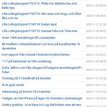
Lilla Lidingöloppet P12/F12: Philip två, Matilda trea och
2025-11-29 08:00
Belle fyra
Lilla Lidingöloppet P13/F13: Nils sexa och Hugo och Elliot
2025-11-28 08:31
åtta och nia
Lilla Lidingöloppet P14/F14: Evelyn sjua!
2025-11-27 07:29
Lilla Lidingöloppet P15/F15: Samuel tvåa och Tilda trea
2025-11-26 08:27
Snart 1500 anmälningar till Luciaspelen
2025-11-25 22:19
Bli medlem i Veteranklubben och kom på luciafirandet 16
2025-11-24 19:01
december
Kort rapport från Svensk Friidrotts höstkonferens
2025-11-23 23:21
1:17 på halvmaran av Olle Lindeberg
2025-11-22 08:43
Sofia, Milton och Filip uttagna till helgens utvecklingsträff i
2025-11-21 14:23
Falun
Torsdag 26/11 klädkväll på kansliet
2025-11-21 07:54
Ni är guld värda!
2025-11-20 11:27
Veterandag på Bosön 29 november
2025-11-19 13:42
I helgen var fem IFKare på läger för Svenska Löpartalanger
2025-11-18 20:50
Grattis grabbar - ni är klara för Lag SM-finalen utan att ens
2025-11-17 13:55