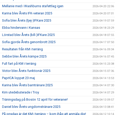
Mellanie med i Washburns stafettlag igen
2026-04-20 22:06
Karina blev Årets IFK-veteran 2025
2026-04-20 07:01
Sofia blev Årets (tjej-)IFKare 2025
2026-04-19 07:59
Ebba hindervann i Kansas
2026-04-18 23:29
Lörstad blev Årets (kill-)IFKare 2025
2026-04-18 07:55
Sofia gjorde Årets genombrott 2025
2026-04-17 07:50
Resultaten från KM i terräng
2026-04-16 09:34
Sebbe blev Årets kämpe 2025
2026-04-16 07:45
Full fart på KM i terräng
2026-04-15 23:38
Victor blev Årets funktionär 2025
2026-04-15 07:36
PaprICA loppet 23 maj
2026-04-14 13:53
Karina blev Årets barntränare 2025
2026-04-14 07:30
Kim utedebuterade i Troy
2026-04-14 07:29
Träningsdag på Bosön 12 april för veteraner!
2026-04-13 09:57
Daniel blev Årets ungdomstränare 2025
2026-04-13 08:41
På onsdag är det KM i terräng – kom ihåg att anmäla dig!
2026-04-12 10:14