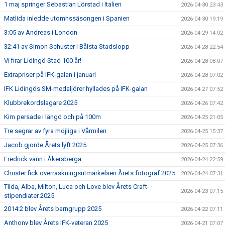
1 maj springer Sebastian Lörstad i Italien
2026-04-30 23:43
Matlida inledde utomhssäsongen i Spanien
2026-04-30 19:19
3:05 av Andreas i London
2026-04-29 14:02
32:41 av Simon Schuster i Bålsta Stadslopp
2026-04-28 22:54
Vi firar Lidingö Stad 100 år!
2026-04-28 08:07
Extrapriser på IFK-galan i januari
2026-04-28 07:02
IFK Lidingös SM-medaljörer hyllades på IFK-galan
2026-04-27 07:52
Klubbrekordslagare 2025
2026-04-26 07:42
Kim persade i längd och på 100m
2026-04-25 21:05
Tre segrar av fyra möjliga i Vårmilen
2026-04-25 15:37
Jacob gjorde Årets lyft 2025
2026-04-25 07:36
Fredrick vann i Åkersberga
2026-04-24 22:59
Christer fick överraskningsutmärkelsen Årets fotograf 2025
2026-04-24 07:31
Tilda, Alba, Milton, Luca och Love blev Årets Craft-
2026-04-23 07:15
stipendiater 2025
2014:2 blev Årets barngrupp 2025
2026-04-22 07:11
Anthony blev Årets IFK-veteran 2025
2026-04-21 07:07