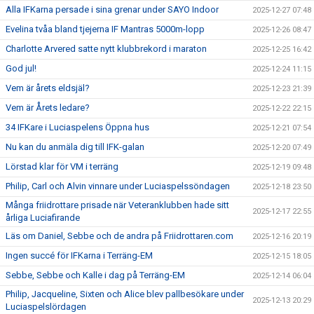
Alla IFKarna persade i sina grenar under SAYO Indoor
2025-12-27 07:48
Evelina tvåa bland tjejerna IF Mantras 5000m-lopp
2025-12-26 08:47
Charlotte Arvered satte nytt klubbrekord i maraton
2025-12-25 16:42
God jul!
2025-12-24 11:15
Vem är årets eldsjäl?
2025-12-23 21:39
Vem är Årets ledare?
2025-12-22 22:15
34 IFKare i Luciaspelens Öppna hus
2025-12-21 07:54
Nu kan du anmäla dig till IFK-galan
2025-12-20 07:49
Lörstad klar för VM i terräng
2025-12-19 09:48
Philip, Carl och Alvin vinnare under Luciaspelssöndagen
2025-12-18 23:50
Många friidrottare prisade när Veteranklubben hade sitt
2025-12-17 22:55
årliga Luciafirande
Läs om Daniel, Sebbe och de andra på Friidrottaren.com
2025-12-16 20:19
Ingen succé för IFKarna i Terräng-EM
2025-12-15 18:05
Sebbe, Sebbe och Kalle i dag på Terräng-EM
2025-12-14 06:04
Philip, Jacqueline, Sixten och Alice blev pallbesökare under
2025-12-13 20:29
Luciaspelslördagen