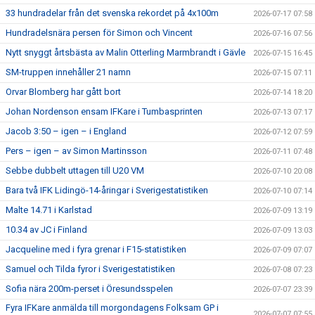
33 hundradelar från det svenska rekordet på 4x100m
2026-07-17 07:58
Hundradelsnära persen för Simon och Vincent
2026-07-16 07:56
Nytt snyggt årtsbästa av Malin Otterling Marmbrandt i Gävle
2026-07-15 16:45
SM-truppen innehåller 21 namn
2026-07-15 07:11
Orvar Blomberg har gått bort
2026-07-14 18:20
Johan Nordenson ensam IFKare i Tumbasprinten
2026-07-13 07:17
Jacob 3:50 – igen – i England
2026-07-12 07:59
Pers – igen – av Simon Martinsson
2026-07-11 07:48
Sebbe dubbelt uttagen till U20 VM
2026-07-10 20:08
Bara två IFK Lidingö-14-åringar i Sverigestatistiken
2026-07-10 07:14
Malte 14.71 i Karlstad
2026-07-09 13:19
10.34 av JC i Finland
2026-07-09 13:03
Jacqueline med i fyra grenar i F15-statistiken
2026-07-09 07:07
Samuel och Tilda fyror i Sverigestatistiken
2026-07-08 07:23
Sofia nära 200m-perset i Öresundsspelen
2026-07-07 23:39
Fyra IFKare anmälda till morgondagens Folksam GP i
2026-07-07 07:55