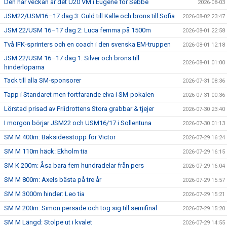
Den här veckan är det U20 VM i Eugene för Sebbe
2026-08-03
JSM22/USM16–17 dag 3: Guld till Kalle och brons till Sofia
2026-08-02 23:47
JSM 22/USM 16–17 dag 2: Luca femma på 1500m
2026-08-01 22:58
Två IFK-sprinters och en coach i den svenska EM-truppen
2026-08-01 12:18
JSM 22/USM 16–17 dag 1: Silver och brons till
2026-08-01 01:00
hinderlöparna
Tack till alla SM-sponsorer
2026-07-31 08:36
Tapp i Standaret men fortfarande elva i SM-pokalen
2026-07-31 00:36
Lörstad prisad av Friidrottens Stora grabbar & tjejer
2026-07-30 23:40
I morgon börjar JSM22 och USM16/17 i Sollentuna
2026-07-30 01:13
SM M 400m: Baksidesstopp för Victor
2026-07-29 16:24
SM M 110m häck: Ekholm tia
2026-07-29 16:15
SM K 200m: Åsa bara fem hundradelar från pers
2026-07-29 16:04
SM M 800m: Axels bästa på tre år
2026-07-29 15:57
SM M 3000m hinder: Leo tia
2026-07-29 15:21
SM M 200m: Simon persade och tog sig till semifinal
2026-07-29 15:20
SM M Längd: Stolpe ut i kvalet
2026-07-29 14:55