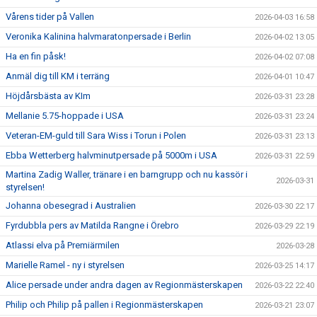
Vårens tider på Vallen
2026-04-03 16:58
Veronika Kalinina halvmaratonpersade i Berlin
2026-04-02 13:05
Ha en fin påsk!
2026-04-02 07:08
Anmäl dig till KM i terräng
2026-04-01 10:47
Höjdårsbästa av KIm
2026-03-31 23:28
Mellanie 5.75-hoppade i USA
2026-03-31 23:24
Veteran-EM-guld till Sara Wiss i Torun i Polen
2026-03-31 23:13
Ebba Wetterberg halvminutpersade på 5000m i USA
2026-03-31 22:59
Martina Zadig Waller, tränare i en barngrupp och nu kassör i
2026-03-31
styrelsen!
Johanna obesegrad i Australien
2026-03-30 22:17
Fyrdubbla pers av Matilda Rangne i Örebro
2026-03-29 22:19
Atlassi elva på Premiärmilen
2026-03-28
Marielle Ramel - ny i styrelsen
2026-03-25 14:17
Alice persade under andra dagen av Regionmästerskapen
2026-03-22 22:40
Philip och Philip på pallen i Regionmästerskapen
2026-03-21 23:07