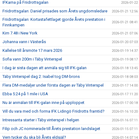
IFKarna på Friidrottsgalan
2026-01-22
Friidrottsgalan: Daniel prisades som Årets ungdomsledare
2026-01-21 12:56
Friidrottsgalan: Kortastafettlaget gjorde Årets prestation i
2026-01-21 08:41
Finnkampen
Kim 7.48 i New York
2026-01-21 07:06
Johanna vann i Västerås
2026-01-20 07:03
Kallelse till årsmöte 17 mars 2026
2026-01-19 14:37
Sofia vann 200m i Täby Vinterspel
2026-01-19 08:17
I dag är sista dagen att anmäla sig till IFK-galan
2026-01-18 13:45
Täby Vinterspel dag 2: Isabel tog DM-brons
2026-01-18 08:03
Flera DM-medaljer under första dagen av Täby Vinterspel
2026-01-17 14:00
Ebba 5:24 på 1 mile i USA
2026-01-17 11:20
Nu är anmälan till IFK-galan inne på upploppet
2026-01-17 00:18
Vill du vara med och forma IFK Lidingö Friidrotts framtid?
2026-01-16 10:20
Intressanta starter i Täby vinterspel i helgen
2026-01-16 07:11
Filip och JC nominerade till Årets prestation landslaget
2026-01-15 07:11
Vem tycker du ska bli Årets eldsjäl?
2026-01-14 07:14