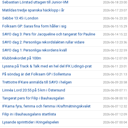
Sebastian Lörstad uttagen till Junior-VM
2026-06-18 23:00
Matildas tredje spanska häcklopp i år
2026-06-17 23:07
Sebbe 13:45 i London
2026-06-16 23:20
Folksam GP: Saras fina form håller i sig
2026-06-15 15:29
SAYO dag 3: Pers för Jacqueline och tangerat för Pauline
2026-06-14 15:22
SAYO dag 2: Personliga rekordslakten rullar vidare
2026-06-13 23:36
SAYO dag 1: Personliga rekordens kväll
2026-06-12 22:59
Klubbrekordet på 100m
2026-06-12 07:09
Lyssna på Track & Talk med en hel del IFK Lidingö-prat
2026-06-11 23:01
På söndag är det Folksam GP i Sollentuna
2026-06-10 21:13
Trettiotre IFKare anmälda till SAYO i helgen
2026-06-09 20:58
Linnéa Lord 20:55 på 5 km i Östersund
2026-06-09 07:11
Tangerat pers för Filip i Bauhausgalan
2026-06-08 00:10
IFKarna fyra, femma och femma i Kraftmätningskvalet
2026-06-07 12:32
Filip in i Bauhausgalans startlista
2026-06-07 12:09
Lysande sprinttider i Kringelspelen
2026-06-07 00:04