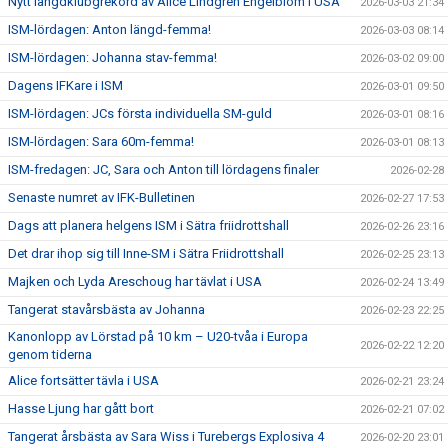
Nytt längdklubgrekord av Alice Lindgren Engelblom i USA
2026-03-03 21:34
ISM-lördagen: Anton längd-femma!
2026-03-03 08:14
ISM-lördagen: Johanna stav-femma!
2026-03-02 09:00
Dagens IFKare i ISM
2026-03-01 09:50
ISM-lördagen: JCs första individuella SM-guld
2026-03-01 08:16
ISM-lördagen: Sara 60m-femma!
2026-03-01 08:13
ISM-fredagen: JC, Sara och Anton till lördagens finaler
2026-02-28
Senaste numret av IFK-Bulletinen
2026-02-27 17:53
Dags att planera helgens ISM i Sätra friidrottshall
2026-02-26 23:16
Det drar ihop sig till Inne-SM i Sätra Friidrottshall
2026-02-25 23:13
Majken och Lyda Areschoug har tävlat i USA
2026-02-24 13:49
Tangerat stavårsbästa av Johanna
2026-02-23 22:25
Kanonlopp av Lörstad på 10 km – U20-tvåa i Europa
2026-02-22 12:20
genom tiderna
Alice fortsätter tävla i USA
2026-02-21 23:24
Hasse Ljung har gått bort
2026-02-21 07:02
Tangerat årsbästa av Sara Wiss i Turebergs Explosiva 4
2026-02-20 23:01