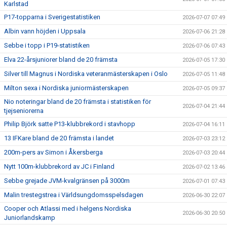
Karlstad
P17-topparna i Sverigestatistiken
2026-07-07 07:49
Albin vann höjden i Uppsala
2026-07-06 21:28
Sebbe i topp i P19-statistiken
2026-07-06 07:43
Elva 22-årsjuniorer bland de 20 främsta
2026-07-05 17:30
Silver till Magnus i Nordiska veteranmästerskapen i Oslo
2026-07-05 11:48
Milton sexa i Nordiska juniormästerskapen
2026-07-05 09:37
Nio noteringar bland de 20 främsta i statistiken för
2026-07-04 21:44
tjejseniorerna
Philip Björk satte P13-klubbrekord i stavhopp
2026-07-04 16:11
13 IFKare bland de 20 främsta i landet
2026-07-03 23:12
200m-pers av Simon i Åkersberga
2026-07-03 20:44
Nytt 100m-klubbrekord av JC i Finland
2026-07-02 13:46
Sebbe grejade JVM-kvalgränsen på 3000m
2026-07-01 07:43
Malin trestegstrea i Världsungdomsspelsdagen
2026-06-30 22:07
Cooper och Atlassi med i helgens Nordiska
2026-06-30 20:50
Juniorlandskamp