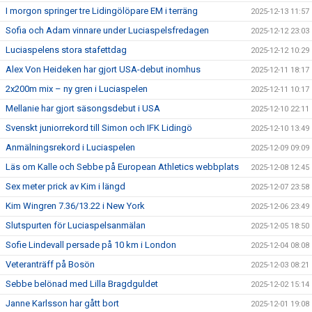
I morgon springer tre Lidingölöpare EM i terräng
2025-12-13 11:57
Sofia och Adam vinnare under Luciaspelsfredagen
2025-12-12 23:03
Luciaspelens stora stafettdag
2025-12-12 10:29
Alex Von Heideken har gjort USA-debut inomhus
2025-12-11 18:17
2x200m mix – ny gren i Luciaspelen
2025-12-11 10:17
Mellanie har gjort säsongsdebut i USA
2025-12-10 22:11
Svenskt juniorrekord till Simon och IFK Lidingö
2025-12-10 13:49
Anmälningsrekord i Luciaspelen
2025-12-09 09:09
Läs om Kalle och Sebbe på European Athletics webbplats
2025-12-08 12:45
Sex meter prick av Kim i längd
2025-12-07 23:58
Kim Wingren 7.36/13.22 i New York
2025-12-06 23:49
Slutspurten för Luciaspelsanmälan
2025-12-05 18:50
Sofie Lindevall persade på 10 km i London
2025-12-04 08:08
Veteranträff på Bosön
2025-12-03 08:21
Sebbe belönad med Lilla Bragdguldet
2025-12-02 15:14
Janne Karlsson har gått bort
2025-12-01 19:08