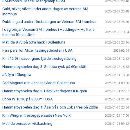
SM-brons till Malte i Mångkamps-ISM
2026-02-08 22:40
Guld, silver, silver under andra dagen av Veteran-SM
2026-02-07 23:48
inomhus
Dubbla guld under första dagen av Veteran-SM inomhus
2026-02-06 23:50
I dag börjar Veteran-SM inomhus i Huddinge – Hoffer är
2026-02-06 10:54
hemma för att tävla!
Matilda 8.73 på 60m häck i Sollentuna
2026-02-05 23:26
Fyra pers för Alice i tävlingsdebuten i USA
2026-02-04
Kim 12.93 i säsongens fjärde trestegstävling
2026-02-03 12:12
Hammarbyspelen dag 3: Snabba ryck på 60m slätt
2026-02-02 15:33
JC fyra i Glasgow
2026-02-01 13:28
Carl Magnus och Janne tävlade i Sollentuna
2026-02-01 09:30
Hammarbyspelen dag 2: Häck var dagens IFK-gren
2026-01-31 22:37
Ebba W 10:36 på 3000m i USA
2026-01-31 21:30
Hammarbyspelen dag 1: Åsa tvåa och Ebba trea på 200m
2026-01-30 23:54
Kim Wingren trestegspersade i New York
2026-01-29 17:00
Matilda persade i viktkastning
2026-01-28 09:12