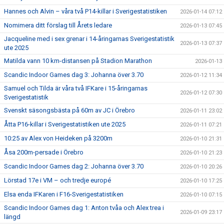
Hannes och Alvin – våra två P14-killar i Sverigestatistiken
2026-01-14 07:12
Nomimera ditt förslag till Årets ledare
2026-01-13 07:45
Jacqueline med i sex grenar i 14-åringarnas Sverigestatistik
2026-01-13 07:37
ute 2025
Matilda vann 10 km-distansen på Stadion Marathon
2026-01-13
Scandic Indoor Games dag 3: Johanna över 3.70
2026-01-12 11:34
Samuel och Tilda är våra två IFKare i 15-åringarnas
2026-01-12 07:30
Sverigestatistik
Svenskt säsongsbästa på 60m av JC i Örebro
2026-01-11 23:02
Åtta P16-killar i Sverigestatistiken ute 2025
2026-01-11 07:21
10:25 av Alex von Heideken på 3200m
2026-01-10 21:31
Åsa 200m-persade i Örebro
2026-01-10 21:23
Scandic Indoor Games dag 2: Johanna över 3.70
2026-01-10 20:26
Lörstad 17e i VM – och tredje europé
2026-01-10 17:25
Elsa enda IFKaren i F16-Sverigestatistiken
2026-01-10 07:15
Scandic Indoor Games dag 1: Anton tvåa och Alex trea i
2026-01-09 23:17
längd