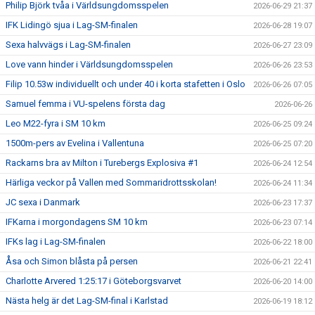
Philip Björk tvåa i Världsungdomsspelen
2026-06-29 21:37
IFK Lidingö sjua i Lag-SM-finalen
2026-06-28 19:07
Sexa halvvägs i Lag-SM-finalen
2026-06-27 23:09
Love vann hinder i Världsungdomsspelen
2026-06-26 23:53
Filip 10.53w individuellt och under 40 i korta stafetten i Oslo
2026-06-26 07:05
Samuel femma i VU-spelens första dag
2026-06-26
Leo M22-fyra i SM 10 km
2026-06-25 09:24
1500m-pers av Evelina i Vallentuna
2026-06-25 07:20
Rackarns bra av Milton i Turebergs Explosiva #1
2026-06-24 12:54
Härliga veckor på Vallen med Sommaridrottsskolan!
2026-06-24 11:34
JC sexa i Danmark
2026-06-23 17:37
IFKarna i morgondagens SM 10 km
2026-06-23 07:14
IFKs lag i Lag-SM-finalen
2026-06-22 18:00
Åsa och Simon blåsta på persen
2026-06-21 22:41
Charlotte Arvered 1:25:17 i Göteborgsvarvet
2026-06-20 14:00
Nästa helg är det Lag-SM-final i Karlstad
2026-06-19 18:12