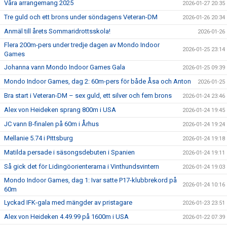
Våra arrangemang 2025
2026-01-27 20:35
Tre guld och ett brons under söndagens Veteran-DM
2026-01-26 20:34
Anmäl till årets Sommaridrottsskola!
2026-01-26
Flera 200m-pers under tredje dagen av Mondo Indoor
2026-01-25 23:14
Games
Johanna vann Mondo Indoor Games Gala
2026-01-25 09:39
Mondo Indoor Games, dag 2: 60m-pers för både Åsa och Anton
2026-01-25
Bra start i Veteran-DM – sex guld, ett silver och fem brons
2026-01-24 23:46
Alex von Heideken sprang 800m i USA
2026-01-24 19:45
JC vann B-finalen på 60m i Århus
2026-01-24 19:24
Mellanie 5.74 i Pittsburg
2026-01-24 19:18
Matilda persade i säsongsdebuten i Spanien
2026-01-24 19:11
Så gick det för Lidingöorienterarna i Vinthundsvintern
2026-01-24 19:03
Mondo Indoor Games, dag 1: Ivar satte P17-klubbrekord på
2026-01-24 10:16
60m
Lyckad IFK-gala med mängder av pristagare
2026-01-23 23:51
Alex von Heideken 4.49.99 på 1600m i USA
2026-01-22 07:39