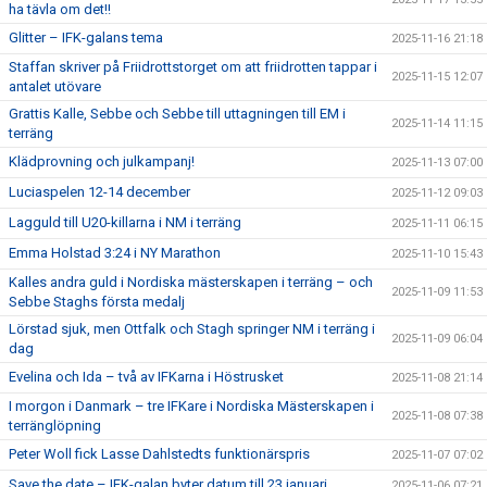
ha tävla om det!!
Glitter – IFK-galans tema
2025-11-16 21:18
Staffan skriver på Friidrottstorget om att friidrotten tappar i
2025-11-15 12:07
antalet utövare
Grattis Kalle, Sebbe och Sebbe till uttagningen till EM i
2025-11-14 11:15
terräng
Klädprovning och julkampanj!
2025-11-13 07:00
Luciaspelen 12-14 december
2025-11-12 09:03
Lagguld till U20-killarna i NM i terräng
2025-11-11 06:15
Emma Holstad 3:24 i NY Marathon
2025-11-10 15:43
Kalles andra guld i Nordiska mästerskapen i terräng – och
2025-11-09 11:53
Sebbe Staghs första medalj
Lörstad sjuk, men Ottfalk och Stagh springer NM i terräng i
2025-11-09 06:04
dag
Evelina och Ida – två av IFKarna i Höstrusket
2025-11-08 21:14
I morgon i Danmark – tre IFKare i Nordiska Mästerskapen i
2025-11-08 07:38
terränglöpning
Peter Woll fick Lasse Dahlstedts funktionärspris
2025-11-07 07:02
Save the date – IFK-galan byter datum till 23 januari
2025-11-06 07:21