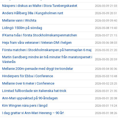
Näspers i diskus av Malte i Stora Turebergskastet
2026-05-09 21:03
Anders Hållberg 38a i Kungsholmen runt
2026-05-09 20:51
Mellanie vann i Wichita
2026-05-09 09:40
Lidingö 1500m på söndag
2026-05-08 19:40
IFKarna tvåa i första Stockholmskampenmatchen
2026-05-07 21:15
Heja fram våra veteraner i Veteran-DM i helgen
2026-05-06 08:03
Första matchen i Stockholmskampen på hemmaplan 6 maj
2026-05-05 21:20
Martin Sandberg mindre än två minuter från maratonperset i
2026-05-05 20:59
Västerås
Mellanie 200m-persade med drygt tre tiondelar
2026-05-04 00:36
Hinderpers för Ebba i Conference
2026-05-03 10:48
Mellanie över 6 meter i Conference
2026-05-02 23:25
Lörstad fullbordade sin italienska hat-trick
2026-05-01 21:35
Ann-Mari uppvaktad på 90-årsdagen
2026-05-01 20:38
Kim Wingren nära pers i längd
2026-05-01 19:24
I dag grattar vi Ann-Mari Hevreng – 90 år!
2026-05-01 08:26