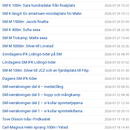
SM K 100m: Sara hundradelar från finalplats
2026-07-29 10:22
SM K längd: En smärtsam niondeplats för Malin
2026-07-29 10:12
SM M 1500m: Jacob finaltia
2026-07-29 07:49
SM K 400m: Sofia sexa
2026-07-28 22:34
SM M Tiokamp: Malte sexa
2026-07-27 19:44
SM M 5000m: Silver till Lörstad
2026-07-26 22:26
Söndagens IFK Lidingö-tider på SM
2026-07-26 08:39
Lördagens SM-IFK Lidingö-tider
2026-07-25 07:02
SM M 100m: Silver till JCZ och en fjärdeplats till Filip
2026-07-25 01:34
Dagens SM-IFK-tider
2026-07-24 09:40
SM-nerräkningen del 4 – medel/lång
2026-07-23 08:35
SM-nerräkningen del 3 – hopp och mångkamp
2026-07-22 08:38
SM-nerräkningen del 2 – vi kollar sprintertjejerna
2026-07-21 12:54
SM-nerräkningen del 1 – vi kollar sprinterkillarna
2026-07-20 20:15
Tove Olsson tvåa i Fridkastet
2026-07-19 18:35
Carl-Magnus Helin sprang 100m i Ystad
2026-07-18 14:49