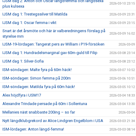
IJSM dag 2: Anton och Oscar längdfemma och längdsexa
2026-03-10 23:15
plus kulsexa
IJSM dag 1: Trestegssilver till Matilda
2026-03-09 23:31
IJSM dag 1: Oscar femma i vikt
2026-03-09 23:15
Snart är det årsmöte och här är valberedningens förslag på
2026-03-09 16:02
styrelse mm
IJSM-19-lördagen: Tangerat pers av William i P19-försöken
2026-03-09
IJSM dag 1: Hundradelsmarginal gav 60m-guld till Filip
2026-03-08 23:14
IJSM dag 1: Silver-Sofia
2026-03-08 23:12
ISM-söndagen: Malte fyra på 60m häck!
2026-03-07 10:52
ISM-söndagen: Simon femma på 200m
2026-03-06 10:51
ISM-söndagen: Matilda fyra på 60m häck!
2026-03-05 10:12
Alex höjdfyra i USM17
2026-03-04 18:33
Alexandre Trindade persade på 60m i Sollentuna
2026-03-04 13:30
Mellanies näst snabbaste 200ing – so far
2026-03-04
Nytt längdklubgrekord av Alice Lindgren Engelblom i USA
2026-03-03 21:34
ISM-lördagen: Anton längd-femma!
2026-03-03 08:14