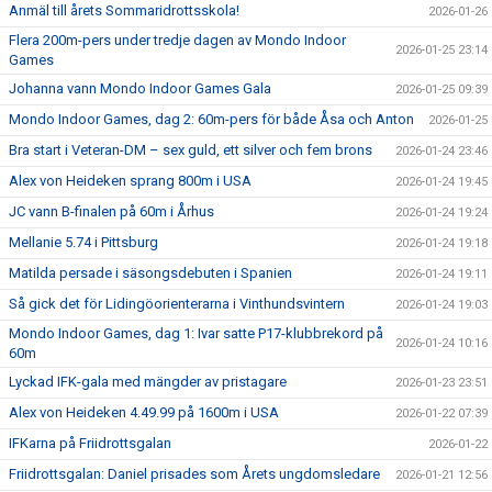
Anmäl till årets Sommaridrottsskola!
2026-01-26
Flera 200m-pers under tredje dagen av Mondo Indoor
2026-01-25 23:14
Games
Johanna vann Mondo Indoor Games Gala
2026-01-25 09:39
Mondo Indoor Games, dag 2: 60m-pers för både Åsa och Anton
2026-01-25
Bra start i Veteran-DM – sex guld, ett silver och fem brons
2026-01-24 23:46
Alex von Heideken sprang 800m i USA
2026-01-24 19:45
JC vann B-finalen på 60m i Århus
2026-01-24 19:24
Mellanie 5.74 i Pittsburg
2026-01-24 19:18
Matilda persade i säsongsdebuten i Spanien
2026-01-24 19:11
Så gick det för Lidingöorienterarna i Vinthundsvintern
2026-01-24 19:03
Mondo Indoor Games, dag 1: Ivar satte P17-klubbrekord på
2026-01-24 10:16
60m
Lyckad IFK-gala med mängder av pristagare
2026-01-23 23:51
Alex von Heideken 4.49.99 på 1600m i USA
2026-01-22 07:39
IFKarna på Friidrottsgalan
2026-01-22
Friidrottsgalan: Daniel prisades som Årets ungdomsledare
2026-01-21 12:56