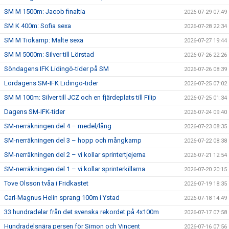
SM M 1500m: Jacob finaltia
2026-07-29 07:49
SM K 400m: Sofia sexa
2026-07-28 22:34
SM M Tiokamp: Malte sexa
2026-07-27 19:44
SM M 5000m: Silver till Lörstad
2026-07-26 22:26
Söndagens IFK Lidingö-tider på SM
2026-07-26 08:39
Lördagens SM-IFK Lidingö-tider
2026-07-25 07:02
SM M 100m: Silver till JCZ och en fjärdeplats till Filip
2026-07-25 01:34
Dagens SM-IFK-tider
2026-07-24 09:40
SM-nerräkningen del 4 – medel/lång
2026-07-23 08:35
SM-nerräkningen del 3 – hopp och mångkamp
2026-07-22 08:38
SM-nerräkningen del 2 – vi kollar sprintertjejerna
2026-07-21 12:54
SM-nerräkningen del 1 – vi kollar sprinterkillarna
2026-07-20 20:15
Tove Olsson tvåa i Fridkastet
2026-07-19 18:35
Carl-Magnus Helin sprang 100m i Ystad
2026-07-18 14:49
33 hundradelar från det svenska rekordet på 4x100m
2026-07-17 07:58
Hundradelsnära persen för Simon och Vincent
2026-07-16 07:56