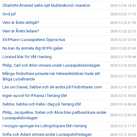
Charlotte Arvered satte nytt klubbrekord i maraton
2025-12-25 16:42
God jul!
2025-12-24 11:15
Vem är årets eldsjäl?
2025-12-23 21:39
Vem är Årets ledare?
2025-12-22 22:15
34 IFKare i Luciaspelens Öppna hus
2025-12-21 07:54
Nu kan du anmäla dig till IFK-galan
2025-12-20 07:49
Lörstad klar för VM i terräng
2025-12-19 09:48
Philip, Carl och Alvin vinnare under Luciaspelssöndagen
2025-12-18 23:50
Många friidrottare prisade när Veteranklubben hade sitt
2025-12-17 22:55
årliga Luciafirande
Läs om Daniel, Sebbe och de andra på Friidrottaren.com
2025-12-16 20:19
Ingen succé för IFKarna i Terräng-EM
2025-12-15 18:05
Sebbe, Sebbe och Kalle i dag på Terräng-EM
2025-12-14 06:04
Philip, Jacqueline, Sixten och Alice blev pallbesökare under
2025-12-13 20:29
Luciaspelslördagen
I morgon springer tre Lidingölöpare EM i terräng
2025-12-13 11:57
Sofia och Adam vinnare under Luciaspelsfredagen
2025-12-12 23:03