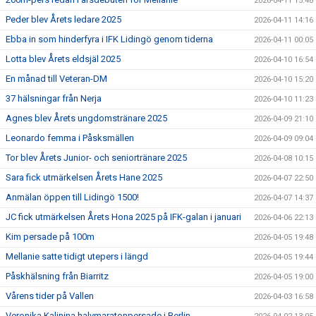
2026-04-11 15:48
Peder blev Årets ledare 2025
2026-04-11 14:16
Ebba in som hinderfyra i IFK Lidingö genom tiderna
2026-04-11 00:05
Lotta blev Årets eldsjäl 2025
2026-04-10 16:54
En månad till Veteran-DM
2026-04-10 15:20
37 hälsningar från Nerja
2026-04-10 11:23
Agnes blev Årets ungdomstränare 2025
2026-04-09 21:10
Leonardo femma i Påsksmällen
2026-04-09 09:04
Tor blev Årets Junior- och seniortränare 2025
2026-04-08 10:15
Sara fick utmärkelsen Årets Hane 2025
2026-04-07 22:50
Anmälan öppen till Lidingö 1500!
2026-04-07 14:37
JC fick utmärkelsen Årets Hona 2025 på IFK-galan i januari
2026-04-06 22:13
Kim persade på 100m
2026-04-05 19:48
Mellanie satte tidigt utepers i längd
2026-04-05 19:44
Påskhälsning från Biarritz
2026-04-05 19:00
Vårens tider på Vallen
2026-04-03 16:58
Veronika Kalinina halvmaratonpersade i Berlin