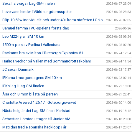
Sexa halvvägs i Lag-SM-finalen
2026-06-27 23:09
Love vann hinder i Världsungdomsspelen
2026-06-26 23:53
Filip 10.53w individuellt och under 40 i korta stafetten i Oslo
2026-06-26 07:05
Samuel femma i VU-spelens första dag
2026-06-26
Leo M22-fyra i SM 10 km
2026-06-25 09:24
1500m-pers av Evelina i Vallentuna
2026-06-25 07:20
Rackarns bra av Milton i Turebergs Explosiva #1
2026-06-24 12:54
Härliga veckor på Vallen med Sommaridrottsskolan!
2026-06-24 11:34
JC sexa i Danmark
2026-06-23 17:37
IFKarna i morgondagens SM 10 km
2026-06-23 07:14
IFKs lag i Lag-SM-finalen
2026-06-22 18:00
Åsa och Simon blåsta på persen
2026-06-21 22:41
Charlotte Arvered 1:25:17 i Göteborgsvarvet
2026-06-20 14:00
Nästa helg är det Lag-SM-final i Karlstad
2026-06-19 18:12
Sebastian Lörstad uttagen till Junior-VM
2026-06-18 23:00
Matildas tredje spanska häcklopp i år
2026-06-17 23:07