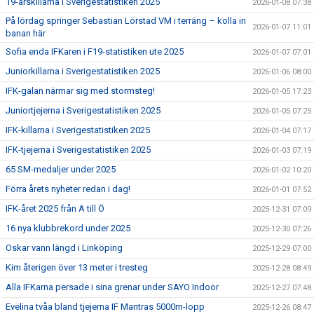
19-årskillarna i Sverigestatistiken 2025
2026-01-08 07:38
På lördag springer Sebastian Lörstad VM i terräng – kolla in
2026-01-07 11:01
banan här
Sofia enda IFKaren i F19-statistiken ute 2025
2026-01-07 07:01
Juniorkillarna i Sverigestatistiken 2025
2026-01-06 08:00
IFK-galan närmar sig med stormsteg!
2026-01-05 17:23
Juniortjejerna i Sverigestatistiken 2025
2026-01-05 07:25
IFK-killarna i Sverigestatistiken 2025
2026-01-04 07:17
IFK-tjejerna i Sverigestatistiken 2025
2026-01-03 07:19
65 SM-medaljer under 2025
2026-01-02 10:20
Förra årets nyheter redan i dag!
2026-01-01 07:52
IFK-året 2025 från A till Ö
2025-12-31 07:09
16 nya klubbrekord under 2025
2025-12-30 07:26
Oskar vann längd i Linköping
2025-12-29 07:00
Kim återigen över 13 meter i tresteg
2025-12-28 08:49
Alla IFKarna persade i sina grenar under SAYO Indoor
2025-12-27 07:48
Evelina tvåa bland tjejerna IF Mantras 5000m-lopp
2025-12-26 08:47