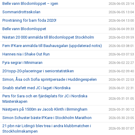
Belle vann Blodomloppet – igen
2026-06-05 23:14
Sommaridrottsskolan
2026-06-05 13:04
Provträning för barn föda 2020!
2026-06-04 13:00
Belle vann Blodomloppet
2026-06-04 09:33
Nästan 20 000 anmälda till Blodomloppet Stockholm
2026-06-03 09:59
Fem IFKare anmälda till Bauhausgalan (uppdaterad notis)
2026-06-03 08:01
Hannes nia i Shake Out Run
2026-06-03 07:53
Fyra segrar i Minimaran
2026-06-02 22:27
20 topp-20-placeringar i seniorstatistiken
2026-06-02 09:40
Simon, Åsa och Sofia sprintpersade i Huddingespelen
2026-06-01 22:53
Snabb stafett med JC i laget i Nordiska
2026-06-01 22:31
Pers för Sara och en fjärdeplats för JC i Nordiska
2026-05-31 01:05
Mästerskapen
Nästpers på 1500m av Jacob Klinth i Birmingham
2026-05-31 00:12
Simon Schuster bäste IFKare i Stockholm Marathon
2026-05-30 23:05
21 pbn när Lidingö blev trea i andra klubbmatchen i
2026-05-30 07:07
Stockholmskampen