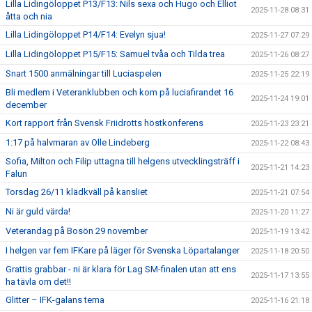
Lilla Lidingöloppet P13/F13: Nils sexa och Hugo och Elliot
2025-11-28 08:31
åtta och nia
Lilla Lidingöloppet P14/F14: Evelyn sjua!
2025-11-27 07:29
Lilla Lidingöloppet P15/F15: Samuel tvåa och Tilda trea
2025-11-26 08:27
Snart 1500 anmälningar till Luciaspelen
2025-11-25 22:19
Bli medlem i Veteranklubben och kom på luciafirandet 16
2025-11-24 19:01
december
Kort rapport från Svensk Friidrotts höstkonferens
2025-11-23 23:21
1:17 på halvmaran av Olle Lindeberg
2025-11-22 08:43
Sofia, Milton och Filip uttagna till helgens utvecklingsträff i
2025-11-21 14:23
Falun
Torsdag 26/11 klädkväll på kansliet
2025-11-21 07:54
Ni är guld värda!
2025-11-20 11:27
Veterandag på Bosön 29 november
2025-11-19 13:42
I helgen var fem IFKare på läger för Svenska Löpartalanger
2025-11-18 20:50
Grattis grabbar - ni är klara för Lag SM-finalen utan att ens
2025-11-17 13:55
ha tävla om det!!
Glitter – IFK-galans tema
2025-11-16 21:18