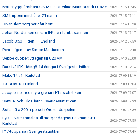
Nytt snyggt årtsbästa av Malin Otterling Marmbrandt i Gävle
2026-07-15 16:45
SM-truppen innehåller 21 namn
2026-07-15 07:11
Orvar Blomberg har gått bort
2026-07-14 18:20
Johan Nordenson ensam IFKare i Tumbasprinten
2026-07-13 07:17
Jacob 3:50 – igen – i England
2026-07-12 07:59
Pers – igen – av Simon Martinsson
2026-07-11 07:48
Sebbe dubbelt uttagen till U20 VM
2026-07-10 20:08
Bara två IFK Lidingö-14-åringar i Sverigestatistiken
2026-07-10 07:14
Malte 14.71 i Karlstad
2026-07-09 13:19
10.34 av JC i Finland
2026-07-09 13:03
Jacqueline med i fyra grenar i F15-statistiken
2026-07-09 07:07
Samuel och Tilda fyror i Sverigestatistiken
2026-07-08 07:23
Sofia nära 200m-perset i Öresundsspelen
2026-07-07 23:39
Fyra IFKare anmälda till morgondagens Folksam GP i
2026-07-07 07:55
Karlstad
P17-topparna i Sverigestatistiken
2026-07-07 07:49