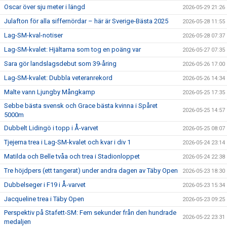
Oscar över sju meter i längd
2026-05-29 21:26
Julafton för alla siffernördar – här är Sverige-Bästa 2025
2026-05-28 11:55
Lag-SM-kval-notiser
2026-05-28 07:37
Lag-SM-kvalet: Hjältarna som tog en poäng var
2026-05-27 07:35
Sara gör landslagsdebut som 39-åring
2026-05-26 17:00
Lag-SM-kvalet: Dubbla veteranrekord
2026-05-26 14:34
Malte vann Ljungby Mångkamp
2026-05-25 17:35
Sebbe bästa svensk och Grace bästa kvinna i Spåret
2026-05-25 14:57
5000m
Dubbelt Lidingö i topp i Å-varvet
2026-05-25 08:07
Tjejerna trea i Lag-SM-kvalet och kvar i div 1
2026-05-24 23:14
Matilda och Belle tvåa och trea i Stadionloppet
2026-05-24 22:38
Tre höjdpers (ett tangerat) under andra dagen av Täby Open
2026-05-23 18:30
Dubbelseger i F19 i Å-varvet
2026-05-23 15:34
Jacqueline trea i Täby Open
2026-05-23 09:25
Perspektiv på Stafett-SM: Fem sekunder från den hundrade
2026-05-22 23:31
medaljen