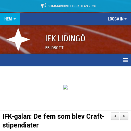
SOMMARIDROTTSSKOLAN 2026
HEM
LOGGA IN
IFK LIDINGÖ
FRIIDROTT
NYHETER
DOKUMENT
IFK-galan: De fem som blev Craft-
<
>
stipendiater