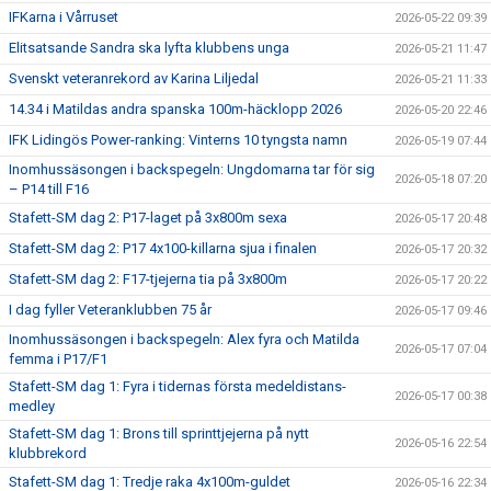
IFKarna i Vårruset
2026-05-22 09:39
Elitsatsande Sandra ska lyfta klubbens unga
2026-05-21 11:47
Svenskt veteranrekord av Karina Liljedal
2026-05-21 11:33
14.34 i Matildas andra spanska 100m-häcklopp 2026
2026-05-20 22:46
IFK Lidingös Power-ranking: Vinterns 10 tyngsta namn
2026-05-19 07:44
Inomhussäsongen i backspegeln: Ungdomarna tar för sig
2026-05-18 07:20
– P14 till F16
Stafett-SM dag 2: P17-laget på 3x800m sexa
2026-05-17 20:48
Stafett-SM dag 2: P17 4x100-killarna sjua i finalen
2026-05-17 20:32
Stafett-SM dag 2: F17-tjejerna tia på 3x800m
2026-05-17 20:22
I dag fyller Veteranklubben 75 år
2026-05-17 09:46
Inomhussäsongen i backspegeln: Alex fyra och Matilda
2026-05-17 07:04
femma i P17/F1
Stafett-SM dag 1: Fyra i tidernas första medeldistans-
2026-05-17 00:38
medley
Stafett-SM dag 1: Brons till sprinttjejerna på nytt
2026-05-16 22:54
klubbrekord
Stafett-SM dag 1: Tredje raka 4x100m-guldet
2026-05-16 22:34