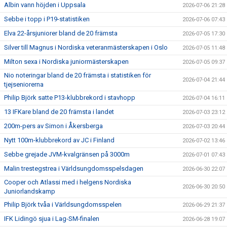
Albin vann höjden i Uppsala
2026-07-06 21:28
Sebbe i topp i P19-statistiken
2026-07-06 07:43
Elva 22-årsjuniorer bland de 20 främsta
2026-07-05 17:30
Silver till Magnus i Nordiska veteranmästerskapen i Oslo
2026-07-05 11:48
Milton sexa i Nordiska juniormästerskapen
2026-07-05 09:37
Nio noteringar bland de 20 främsta i statistiken för
2026-07-04 21:44
tjejseniorerna
Philip Björk satte P13-klubbrekord i stavhopp
2026-07-04 16:11
13 IFKare bland de 20 främsta i landet
2026-07-03 23:12
200m-pers av Simon i Åkersberga
2026-07-03 20:44
Nytt 100m-klubbrekord av JC i Finland
2026-07-02 13:46
Sebbe grejade JVM-kvalgränsen på 3000m
2026-07-01 07:43
Malin trestegstrea i Världsungdomsspelsdagen
2026-06-30 22:07
Cooper och Atlassi med i helgens Nordiska
2026-06-30 20:50
Juniorlandskamp
Philip Björk tvåa i Världsungdomsspelen
2026-06-29 21:37
IFK Lidingö sjua i Lag-SM-finalen
2026-06-28 19:07