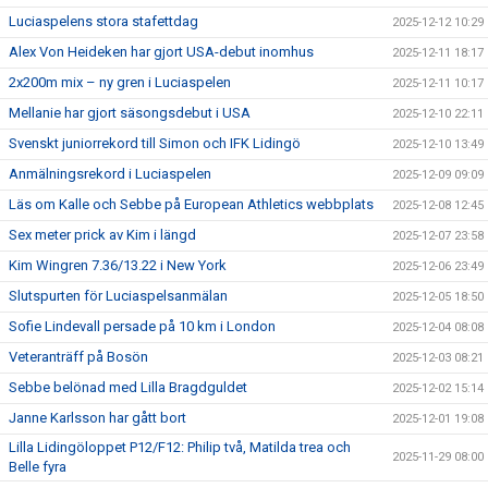
Luciaspelens stora stafettdag
2025-12-12 10:29
Alex Von Heideken har gjort USA-debut inomhus
2025-12-11 18:17
2x200m mix – ny gren i Luciaspelen
2025-12-11 10:17
Mellanie har gjort säsongsdebut i USA
2025-12-10 22:11
Svenskt juniorrekord till Simon och IFK Lidingö
2025-12-10 13:49
Anmälningsrekord i Luciaspelen
2025-12-09 09:09
Läs om Kalle och Sebbe på European Athletics webbplats
2025-12-08 12:45
Sex meter prick av Kim i längd
2025-12-07 23:58
Kim Wingren 7.36/13.22 i New York
2025-12-06 23:49
Slutspurten för Luciaspelsanmälan
2025-12-05 18:50
Sofie Lindevall persade på 10 km i London
2025-12-04 08:08
Veteranträff på Bosön
2025-12-03 08:21
Sebbe belönad med Lilla Bragdguldet
2025-12-02 15:14
Janne Karlsson har gått bort
2025-12-01 19:08
Lilla Lidingöloppet P12/F12: Philip två, Matilda trea och
2025-11-29 08:00
Belle fyra