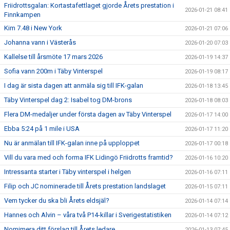
Friidrottsgalan: Kortastafettlaget gjorde Årets prestation i
2026-01-21 08:41
Finnkampen
Kim 7.48 i New York
2026-01-21 07:06
Johanna vann i Västerås
2026-01-20 07:03
Kallelse till årsmöte 17 mars 2026
2026-01-19 14:37
Sofia vann 200m i Täby Vinterspel
2026-01-19 08:17
I dag är sista dagen att anmäla sig till IFK-galan
2026-01-18 13:45
Täby Vinterspel dag 2: Isabel tog DM-brons
2026-01-18 08:03
Flera DM-medaljer under första dagen av Täby Vinterspel
2026-01-17 14:00
Ebba 5:24 på 1 mile i USA
2026-01-17 11:20
Nu är anmälan till IFK-galan inne på upploppet
2026-01-17 00:18
Vill du vara med och forma IFK Lidingö Friidrotts framtid?
2026-01-16 10:20
Intressanta starter i Täby vinterspel i helgen
2026-01-16 07:11
Filip och JC nominerade till Årets prestation landslaget
2026-01-15 07:11
Vem tycker du ska bli Årets eldsjäl?
2026-01-14 07:14
Hannes och Alvin – våra två P14-killar i Sverigestatistiken
2026-01-14 07:12
Nomimera ditt förslag till Årets ledare
2026-01-13 07:45