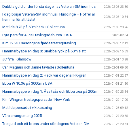
Dubbla guld under första dagen av Veteran-SM inomhus
2026-02-06 23:50
I dag börjar Veteran-SM inomhus i Huddinge – Hoffer är
2026-02-06 10:54
hemma för att tävla!
Matilda 8.73 på 60m häck i Sollentuna
2026-02-05 23:26
Fyra pers för Alice i tävlingsdebuten i USA
2026-02-04
Kim 12.93 i säsongens fjärde trestegstävling
2026-02-03 12:12
Hammarbyspelen dag 3: Snabba ryck på 60m slätt
2026-02-02 15:33
JC fyra i Glasgow
2026-02-01 13:28
Carl Magnus och Janne tävlade i Sollentuna
2026-02-01 09:30
Hammarbyspelen dag 2: Häck var dagens IFK-gren
2026-01-31 22:37
Ebba W 10:36 på 3000m i USA
2026-01-31 21:30
Hammarbyspelen dag 1: Åsa tvåa och Ebba trea på 200m
2026-01-30 23:54
Kim Wingren trestegspersade i New York
2026-01-29 17:00
Matilda persade i viktkastning
2026-01-28 09:12
Våra arrangemang 2025
2026-01-27 20:35
Tre guld och ett brons under söndagens Veteran-DM
2026-01-26 20:34