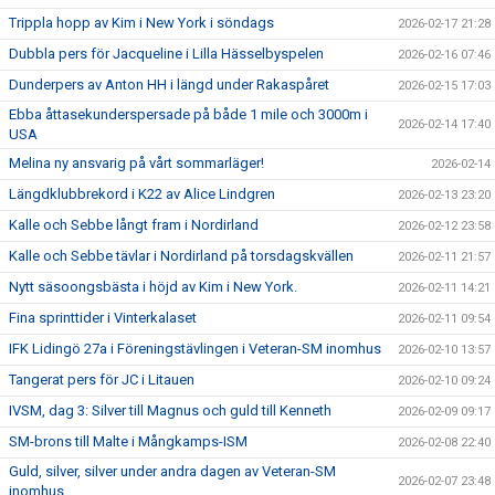
Trippla hopp av Kim i New York i söndags
2026-02-17 21:28
Dubbla pers för Jacqueline i Lilla Hässelbyspelen
2026-02-16 07:46
Dunderpers av Anton HH i längd under Rakaspåret
2026-02-15 17:03
Ebba åttasekunderspersade på både 1 mile och 3000m i
2026-02-14 17:40
USA
Melina ny ansvarig på vårt sommarläger!
2026-02-14
Längdklubbrekord i K22 av Alice Lindgren
2026-02-13 23:20
Kalle och Sebbe långt fram i Nordirland
2026-02-12 23:58
Kalle och Sebbe tävlar i Nordirland på torsdagskvällen
2026-02-11 21:57
Nytt säsoongsbästa i höjd av Kim i New York.
2026-02-11 14:21
Fina sprinttider i Vinterkalaset
2026-02-11 09:54
IFK Lidingö 27a i Föreningstävlingen i Veteran-SM inomhus
2026-02-10 13:57
Tangerat pers för JC i Litauen
2026-02-10 09:24
IVSM, dag 3: Silver till Magnus och guld till Kenneth
2026-02-09 09:17
SM-brons till Malte i Mångkamps-ISM
2026-02-08 22:40
Guld, silver, silver under andra dagen av Veteran-SM
2026-02-07 23:48
inomhus