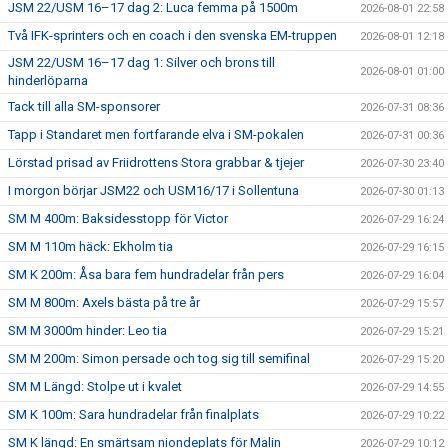
JSM 22/USM 16–17 dag 2: Luca femma på 1500m
2026-08-01 22:58
Två IFK-sprinters och en coach i den svenska EM-truppen
2026-08-01 12:18
JSM 22/USM 16–17 dag 1: Silver och brons till
2026-08-01 01:00
hinderlöparna
Tack till alla SM-sponsorer
2026-07-31 08:36
Tapp i Standaret men fortfarande elva i SM-pokalen
2026-07-31 00:36
Lörstad prisad av Friidrottens Stora grabbar & tjejer
2026-07-30 23:40
I morgon börjar JSM22 och USM16/17 i Sollentuna
2026-07-30 01:13
SM M 400m: Baksidesstopp för Victor
2026-07-29 16:24
SM M 110m häck: Ekholm tia
2026-07-29 16:15
SM K 200m: Åsa bara fem hundradelar från pers
2026-07-29 16:04
SM M 800m: Axels bästa på tre år
2026-07-29 15:57
SM M 3000m hinder: Leo tia
2026-07-29 15:21
SM M 200m: Simon persade och tog sig till semifinal
2026-07-29 15:20
SM M Längd: Stolpe ut i kvalet
2026-07-29 14:55
SM K 100m: Sara hundradelar från finalplats
2026-07-29 10:22
SM K längd: En smärtsam niondeplats för Malin
2026-07-29 10:12