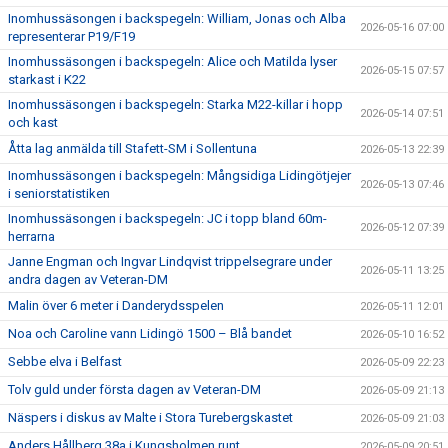
Inomhussäsongen i backspegeln: William, Jonas och Alba
2026-05-16 07:00
representerar P19/F19
Inomhussäsongen i backspegeln: Alice och Matilda lyser
2026-05-15 07:57
starkast i K22
Inomhussäsongen i backspegeln: Starka M22-killar i hopp
2026-05-14 07:51
och kast
Åtta lag anmälda till Stafett-SM i Sollentuna
2026-05-13 22:39
Inomhussäsongen i backspegeln: Mångsidiga Lidingötjejer
2026-05-13 07:46
i seniorstatistiken
Inomhussäsongen i backspegeln: JC i topp bland 60m-
2026-05-12 07:39
herrarna
Janne Engman och Ingvar Lindqvist trippelsegrare under
2026-05-11 13:25
andra dagen av Veteran-DM
Malin över 6 meter i Danderydsspelen
2026-05-11 12:01
Noa och Caroline vann Lidingö 1500 – Blå bandet
2026-05-10 16:52
Sebbe elva i Belfast
2026-05-09 22:23
Tolv guld under första dagen av Veteran-DM
2026-05-09 21:13
Näspers i diskus av Malte i Stora Turebergskastet
2026-05-09 21:03
Anders Hållberg 38a i Kungsholmen runt
2026-05-09 20:51