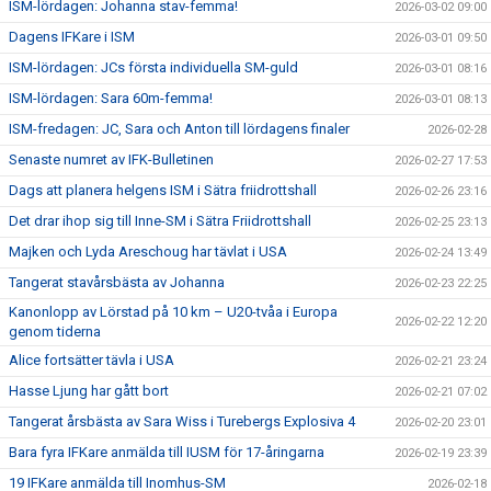
ISM-lördagen: Johanna stav-femma!
2026-03-02 09:00
Dagens IFKare i ISM
2026-03-01 09:50
ISM-lördagen: JCs första individuella SM-guld
2026-03-01 08:16
ISM-lördagen: Sara 60m-femma!
2026-03-01 08:13
ISM-fredagen: JC, Sara och Anton till lördagens finaler
2026-02-28
Senaste numret av IFK-Bulletinen
2026-02-27 17:53
Dags att planera helgens ISM i Sätra friidrottshall
2026-02-26 23:16
Det drar ihop sig till Inne-SM i Sätra Friidrottshall
2026-02-25 23:13
Majken och Lyda Areschoug har tävlat i USA
2026-02-24 13:49
Tangerat stavårsbästa av Johanna
2026-02-23 22:25
Kanonlopp av Lörstad på 10 km – U20-tvåa i Europa
2026-02-22 12:20
genom tiderna
Alice fortsätter tävla i USA
2026-02-21 23:24
Hasse Ljung har gått bort
2026-02-21 07:02
Tangerat årsbästa av Sara Wiss i Turebergs Explosiva 4
2026-02-20 23:01
Bara fyra IFKare anmälda till IUSM för 17-åringarna
2026-02-19 23:39
19 IFKare anmälda till Inomhus-SM
2026-02-18