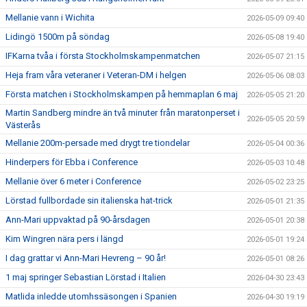
Mellanie vann i Wichita
2026-05-09 09:40
Lidingö 1500m på söndag
2026-05-08 19:40
IFKarna tvåa i första Stockholmskampenmatchen
2026-05-07 21:15
Heja fram våra veteraner i Veteran-DM i helgen
2026-05-06 08:03
Första matchen i Stockholmskampen på hemmaplan 6 maj
2026-05-05 21:20
Martin Sandberg mindre än två minuter från maratonperset i
2026-05-05 20:59
Västerås
Mellanie 200m-persade med drygt tre tiondelar
2026-05-04 00:36
Hinderpers för Ebba i Conference
2026-05-03 10:48
Mellanie över 6 meter i Conference
2026-05-02 23:25
Lörstad fullbordade sin italienska hat-trick
2026-05-01 21:35
Ann-Mari uppvaktad på 90-årsdagen
2026-05-01 20:38
Kim Wingren nära pers i längd
2026-05-01 19:24
I dag grattar vi Ann-Mari Hevreng – 90 år!
2026-05-01 08:26
1 maj springer Sebastian Lörstad i Italien
2026-04-30 23:43
Matlida inledde utomhssäsongen i Spanien
2026-04-30 19:19