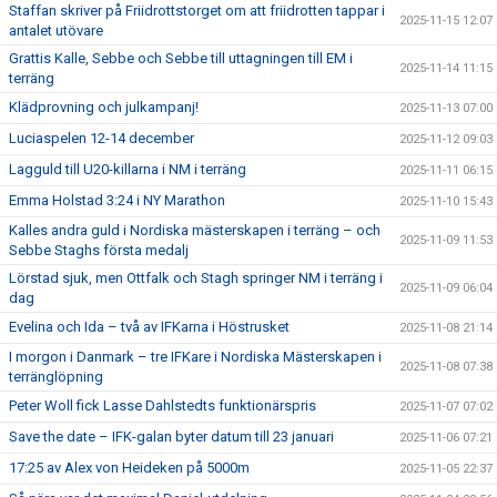
Staffan skriver på Friidrottstorget om att friidrotten tappar i
2025-11-15 12:07
antalet utövare
Grattis Kalle, Sebbe och Sebbe till uttagningen till EM i
2025-11-14 11:15
terräng
Klädprovning och julkampanj!
2025-11-13 07:00
Luciaspelen 12-14 december
2025-11-12 09:03
Lagguld till U20-killarna i NM i terräng
2025-11-11 06:15
Emma Holstad 3:24 i NY Marathon
2025-11-10 15:43
Kalles andra guld i Nordiska mästerskapen i terräng – och
2025-11-09 11:53
Sebbe Staghs första medalj
Lörstad sjuk, men Ottfalk och Stagh springer NM i terräng i
2025-11-09 06:04
dag
Evelina och Ida – två av IFKarna i Höstrusket
2025-11-08 21:14
I morgon i Danmark – tre IFKare i Nordiska Mästerskapen i
2025-11-08 07:38
terränglöpning
Peter Woll fick Lasse Dahlstedts funktionärspris
2025-11-07 07:02
Save the date – IFK-galan byter datum till 23 januari
2025-11-06 07:21
17:25 av Alex von Heideken på 5000m
2025-11-05 22:37