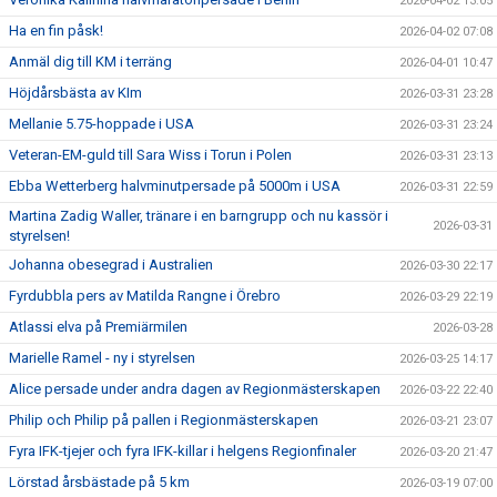
2026-04-02 13:05
Ha en fin påsk!
2026-04-02 07:08
Anmäl dig till KM i terräng
2026-04-01 10:47
Höjdårsbästa av KIm
2026-03-31 23:28
Mellanie 5.75-hoppade i USA
2026-03-31 23:24
Veteran-EM-guld till Sara Wiss i Torun i Polen
2026-03-31 23:13
Ebba Wetterberg halvminutpersade på 5000m i USA
2026-03-31 22:59
Martina Zadig Waller, tränare i en barngrupp och nu kassör i
2026-03-31
styrelsen!
Johanna obesegrad i Australien
2026-03-30 22:17
Fyrdubbla pers av Matilda Rangne i Örebro
2026-03-29 22:19
Atlassi elva på Premiärmilen
2026-03-28
Marielle Ramel - ny i styrelsen
2026-03-25 14:17
Alice persade under andra dagen av Regionmästerskapen
2026-03-22 22:40
Philip och Philip på pallen i Regionmästerskapen
2026-03-21 23:07
Fyra IFK-tjejer och fyra IFK-killar i helgens Regionfinaler
2026-03-20 21:47
Lörstad årsbästade på 5 km
2026-03-19 07:00