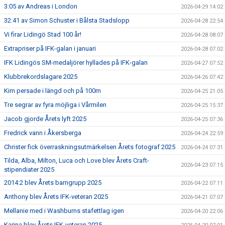
3:05 av Andreas i London
2026-04-29 14:02
32:41 av Simon Schuster i Bålsta Stadslopp
2026-04-28 22:54
Vi firar Lidingö Stad 100 år!
2026-04-28 08:07
Extrapriser på IFK-galan i januari
2026-04-28 07:02
IFK Lidingös SM-medaljörer hyllades på IFK-galan
2026-04-27 07:52
Klubbrekordslagare 2025
2026-04-26 07:42
Kim persade i längd och på 100m
2026-04-25 21:05
Tre segrar av fyra möjliga i Vårmilen
2026-04-25 15:37
Jacob gjorde Årets lyft 2025
2026-04-25 07:36
Fredrick vann i Åkersberga
2026-04-24 22:59
Christer fick överraskningsutmärkelsen Årets fotograf 2025
2026-04-24 07:31
Tilda, Alba, Milton, Luca och Love blev Årets Craft-
2026-04-23 07:15
stipendiater 2025
2014:2 blev Årets barngrupp 2025
2026-04-22 07:11
Anthony blev Årets IFK-veteran 2025
2026-04-21 07:07
Mellanie med i Washburns stafettlag igen
2026-04-20 22:06
Karina blev Årets IFK-veteran 2025