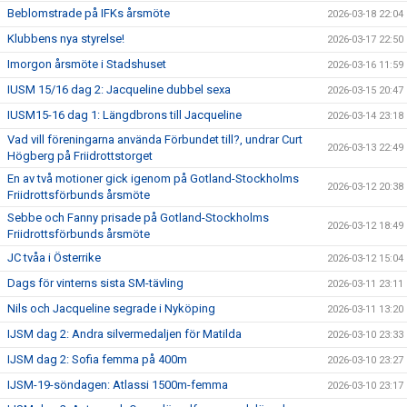
Beblomstrade på IFKs årsmöte
2026-03-18 22:04
Klubbens nya styrelse!
2026-03-17 22:50
Imorgon årsmöte i Stadshuset
2026-03-16 11:59
IUSM 15/16 dag 2: Jacqueline dubbel sexa
2026-03-15 20:47
IUSM15-16 dag 1: Längdbrons till Jacqueline
2026-03-14 23:18
Vad vill föreningarna använda Förbundet till?, undrar Curt
2026-03-13 22:49
Högberg på Friidrottstorget
En av två motioner gick igenom på Gotland-Stockholms
2026-03-12 20:38
Friidrottsförbunds årsmöte
Sebbe och Fanny prisade på Gotland-Stockholms
2026-03-12 18:49
Friidrottsförbunds årsmöte
JC tvåa i Österrike
2026-03-12 15:04
Dags för vinterns sista SM-tävling
2026-03-11 23:11
Nils och Jacqueline segrade i Nyköping
2026-03-11 13:20
IJSM dag 2: Andra silvermedaljen för Matilda
2026-03-10 23:33
IJSM dag 2: Sofia femma på 400m
2026-03-10 23:27
IJSM-19-söndagen: Atlassi 1500m-femma
2026-03-10 23:17