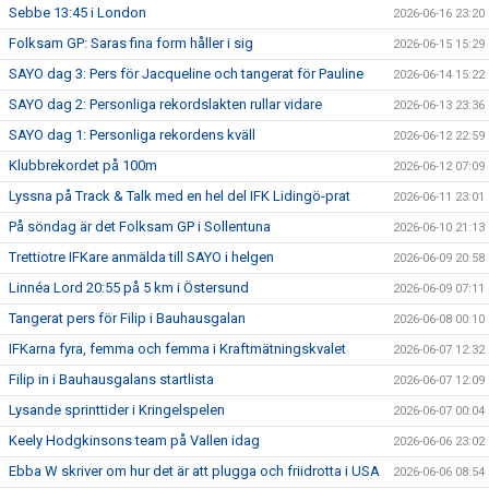
Sebbe 13:45 i London
2026-06-16 23:20
Folksam GP: Saras fina form håller i sig
2026-06-15 15:29
SAYO dag 3: Pers för Jacqueline och tangerat för Pauline
2026-06-14 15:22
SAYO dag 2: Personliga rekordslakten rullar vidare
2026-06-13 23:36
SAYO dag 1: Personliga rekordens kväll
2026-06-12 22:59
Klubbrekordet på 100m
2026-06-12 07:09
Lyssna på Track & Talk med en hel del IFK Lidingö-prat
2026-06-11 23:01
På söndag är det Folksam GP i Sollentuna
2026-06-10 21:13
Trettiotre IFKare anmälda till SAYO i helgen
2026-06-09 20:58
Linnéa Lord 20:55 på 5 km i Östersund
2026-06-09 07:11
Tangerat pers för Filip i Bauhausgalan
2026-06-08 00:10
IFKarna fyra, femma och femma i Kraftmätningskvalet
2026-06-07 12:32
Filip in i Bauhausgalans startlista
2026-06-07 12:09
Lysande sprinttider i Kringelspelen
2026-06-07 00:04
Keely Hodgkinsons team på Vallen idag
2026-06-06 23:02
Ebba W skriver om hur det är att plugga och friidrotta i USA
2026-06-06 08:54