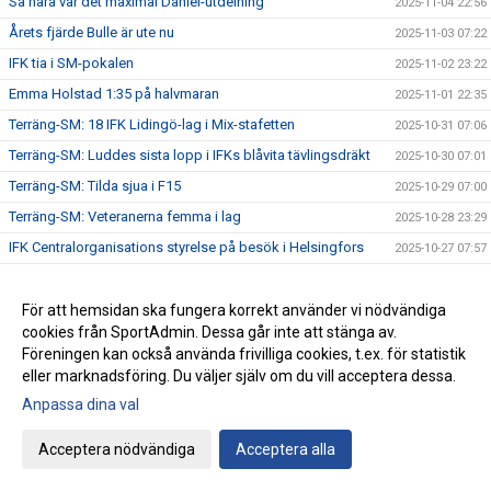
Så nära var det maximal Daniel-utdelning
2025-11-04 22:56
Årets fjärde Bulle är ute nu
2025-11-03 07:22
IFK tia i SM-pokalen
2025-11-02 23:22
Emma Holstad 1:35 på halvmaran
2025-11-01 22:35
Terräng-SM: 18 IFK Lidingö-lag i Mix-stafetten
2025-10-31 07:06
Terräng-SM: Luddes sista lopp i IFKs blåvita tävlingsdräkt
2025-10-30 07:01
Terräng-SM: Tilda sjua i F15
2025-10-29 07:00
Terräng-SM: Veteranerna femma i lag
2025-10-28 23:29
IFK Centralorganisations styrelse på besök i Helsingfors
2025-10-27 07:57
Ebba sprang terräng i Pittsburg
2025-10-26 13:49
Terräng-SM: Bronsmedalj till P19-laget
För att hemsidan ska fungera korrekt använder vi nödvändiga
2025-10-26 09:07
cookies från SportAdmin. Dessa går inte att stänga av.
Janne skriver om skolidrottsplatser
2025-10-25 22:07
Föreningen kan också använda frivilliga cookies, t.ex. för statistik
Terräng-SM: Kassaskåpssäkert P19-guld till Kalle
2025-10-25 22:00
eller marknadsföring. Du väljer själv om du vill acceptera dessa.
Terräng-SM: Silver till Nina i K55
2025-10-24 09:24
Anpassa dina val
Terräng-SM: Veteran-silver till Kenneth Gysing
2025-10-23 08:03
Acceptera nödvändiga
Acceptera alla
Vilka fantastiska funktionärer vi har!
2025-10-22 21:19