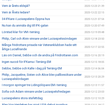
Vem är årets eldsjäl?
2025-12-23 21:39
Vem är Årets ledare?
2025-12-22 22:15
34 IFKare i Luciaspelens Öppna hus
2025-12-21 07:54
Nu kan du anmäla dig till IFK-galan
2025-12-20 07:49
Lörstad klar för VM i terräng
2025-12-19 09:48
Philip, Carl och Alvin vinnare under Luciaspelssöndagen
2025-12-18 23:50
Många friidrottare prisade när Veteranklubben hade sitt
2025-12-17 22:55
årliga Luciafirande
Läs om Daniel, Sebbe och de andra på Friidrottaren.com
2025-12-16 20:19
Ingen succé för IFKarna i Terräng-EM
2025-12-15 18:05
Sebbe, Sebbe och Kalle i dag på Terräng-EM
2025-12-14 06:04
Philip, Jacqueline, Sixten och Alice blev pallbesökare under
2025-12-13 20:29
Luciaspelslördagen
I morgon springer tre Lidingölöpare EM i terräng
2025-12-13 11:57
Sofia och Adam vinnare under Luciaspelsfredagen
2025-12-12 23:03
Luciaspelens stora stafettdag
2025-12-12 10:29
Alex Von Heideken har gjort USA-debut inomhus
2025-12-11 18:17