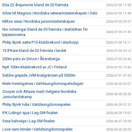
Elva 22-årsjuniorer bland de 20 främsta
2026-07-05 17:30
Silver till Magnus i Nordiska veteranmästerskapen i Oslo
2026-07-05 11:48
Milton sexa i Nordiska juniormästerskapen
2026-07-05 09:37
Nio noteringar bland de 20 främsta i statistiken för
2026-07-04 21:44
tjejseniorerna
Philip Björk satte P13-klubbrekord i stavhopp
2026-07-04 16:11
13 IFKare bland de 20 främsta i landet
2026-07-03 23:12
200m-pers av Simon i Åkersberga
2026-07-03 20:44
Nytt 100m-klubbrekord av JC i Finland
2026-07-02 13:46
Sebbe grejade JVM-kvalgränsen på 3000m
2026-07-01 07:43
Malin trestegstrea i Världsungdomsspelsdagen
2026-06-30 22:07
Cooper och Atlassi med i helgens Nordiska
2026-06-30 20:50
Juniorlandskamp
Philip Björk tvåa i Världsungdomsspelen
2026-06-29 21:37
IFK Lidingö sjua i Lag-SM-finalen
2026-06-28 19:07
Sexa halvvägs i Lag-SM-finalen
2026-06-27 23:09
Love vann hinder i Världsungdomsspelen
2026-06-26 23:53