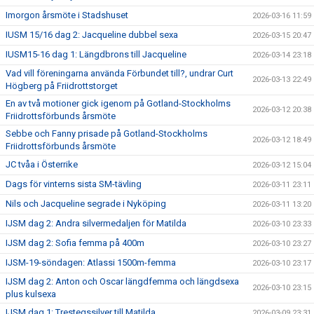
Imorgon årsmöte i Stadshuset
2026-03-16 11:59
IUSM 15/16 dag 2: Jacqueline dubbel sexa
2026-03-15 20:47
IUSM15-16 dag 1: Längdbrons till Jacqueline
2026-03-14 23:18
Vad vill föreningarna använda Förbundet till?, undrar Curt
2026-03-13 22:49
Högberg på Friidrottstorget
En av två motioner gick igenom på Gotland-Stockholms
2026-03-12 20:38
Friidrottsförbunds årsmöte
Sebbe och Fanny prisade på Gotland-Stockholms
2026-03-12 18:49
Friidrottsförbunds årsmöte
JC tvåa i Österrike
2026-03-12 15:04
Dags för vinterns sista SM-tävling
2026-03-11 23:11
Nils och Jacqueline segrade i Nyköping
2026-03-11 13:20
IJSM dag 2: Andra silvermedaljen för Matilda
2026-03-10 23:33
IJSM dag 2: Sofia femma på 400m
2026-03-10 23:27
IJSM-19-söndagen: Atlassi 1500m-femma
2026-03-10 23:17
IJSM dag 2: Anton och Oscar längdfemma och längdsexa
2026-03-10 23:15
plus kulsexa
IJSM dag 1: Trestegssilver till Matilda
2026-03-09 23:31