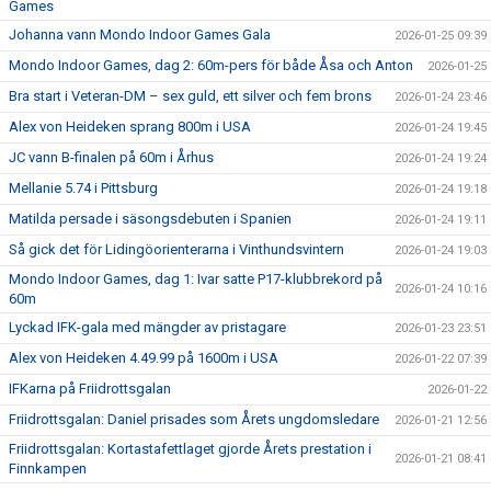
Games
Johanna vann Mondo Indoor Games Gala
2026-01-25 09:39
Mondo Indoor Games, dag 2: 60m-pers för både Åsa och Anton
2026-01-25
Bra start i Veteran-DM – sex guld, ett silver och fem brons
2026-01-24 23:46
Alex von Heideken sprang 800m i USA
2026-01-24 19:45
JC vann B-finalen på 60m i Århus
2026-01-24 19:24
Mellanie 5.74 i Pittsburg
2026-01-24 19:18
Matilda persade i säsongsdebuten i Spanien
2026-01-24 19:11
Så gick det för Lidingöorienterarna i Vinthundsvintern
2026-01-24 19:03
Mondo Indoor Games, dag 1: Ivar satte P17-klubbrekord på
2026-01-24 10:16
60m
Lyckad IFK-gala med mängder av pristagare
2026-01-23 23:51
Alex von Heideken 4.49.99 på 1600m i USA
2026-01-22 07:39
IFKarna på Friidrottsgalan
2026-01-22
Friidrottsgalan: Daniel prisades som Årets ungdomsledare
2026-01-21 12:56
Friidrottsgalan: Kortastafettlaget gjorde Årets prestation i
2026-01-21 08:41
Finnkampen