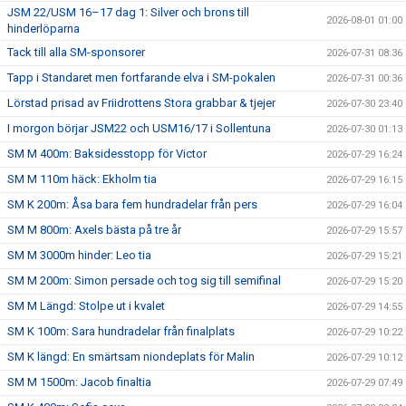
JSM 22/USM 16–17 dag 1: Silver och brons till
2026-08-01 01:00
hinderlöparna
Tack till alla SM-sponsorer
2026-07-31 08:36
Tapp i Standaret men fortfarande elva i SM-pokalen
2026-07-31 00:36
Lörstad prisad av Friidrottens Stora grabbar & tjejer
2026-07-30 23:40
I morgon börjar JSM22 och USM16/17 i Sollentuna
2026-07-30 01:13
SM M 400m: Baksidesstopp för Victor
2026-07-29 16:24
SM M 110m häck: Ekholm tia
2026-07-29 16:15
SM K 200m: Åsa bara fem hundradelar från pers
2026-07-29 16:04
SM M 800m: Axels bästa på tre år
2026-07-29 15:57
SM M 3000m hinder: Leo tia
2026-07-29 15:21
SM M 200m: Simon persade och tog sig till semifinal
2026-07-29 15:20
SM M Längd: Stolpe ut i kvalet
2026-07-29 14:55
SM K 100m: Sara hundradelar från finalplats
2026-07-29 10:22
SM K längd: En smärtsam niondeplats för Malin
2026-07-29 10:12
SM M 1500m: Jacob finaltia
2026-07-29 07:49