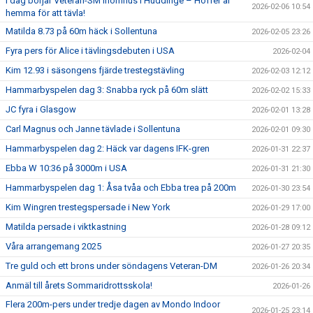
I dag börjar Veteran-SM inomhus i Huddinge – Hoffer är
2026-02-06 10:54
hemma för att tävla!
Matilda 8.73 på 60m häck i Sollentuna
2026-02-05 23:26
Fyra pers för Alice i tävlingsdebuten i USA
2026-02-04
Kim 12.93 i säsongens fjärde trestegstävling
2026-02-03 12:12
Hammarbyspelen dag 3: Snabba ryck på 60m slätt
2026-02-02 15:33
JC fyra i Glasgow
2026-02-01 13:28
Carl Magnus och Janne tävlade i Sollentuna
2026-02-01 09:30
Hammarbyspelen dag 2: Häck var dagens IFK-gren
2026-01-31 22:37
Ebba W 10:36 på 3000m i USA
2026-01-31 21:30
Hammarbyspelen dag 1: Åsa tvåa och Ebba trea på 200m
2026-01-30 23:54
Kim Wingren trestegspersade i New York
2026-01-29 17:00
Matilda persade i viktkastning
2026-01-28 09:12
Våra arrangemang 2025
2026-01-27 20:35
Tre guld och ett brons under söndagens Veteran-DM
2026-01-26 20:34
Anmäl till årets Sommaridrottsskola!
2026-01-26
Flera 200m-pers under tredje dagen av Mondo Indoor
2026-01-25 23:14