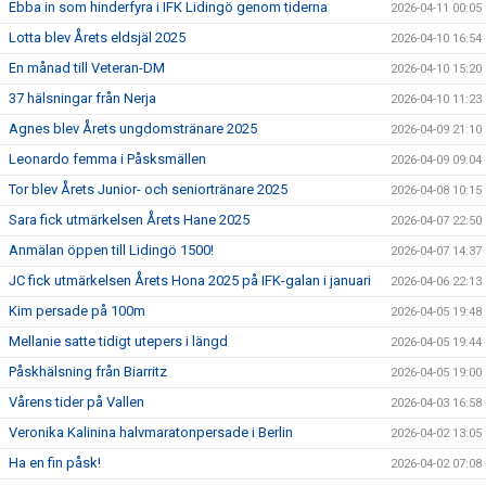
Ebba in som hinderfyra i IFK Lidingö genom tiderna
2026-04-11 00:05
Lotta blev Årets eldsjäl 2025
2026-04-10 16:54
En månad till Veteran-DM
2026-04-10 15:20
37 hälsningar från Nerja
2026-04-10 11:23
Agnes blev Årets ungdomstränare 2025
2026-04-09 21:10
Leonardo femma i Påsksmällen
2026-04-09 09:04
Tor blev Årets Junior- och seniortränare 2025
2026-04-08 10:15
Sara fick utmärkelsen Årets Hane 2025
2026-04-07 22:50
Anmälan öppen till Lidingö 1500!
2026-04-07 14:37
JC fick utmärkelsen Årets Hona 2025 på IFK-galan i januari
2026-04-06 22:13
Kim persade på 100m
2026-04-05 19:48
Mellanie satte tidigt utepers i längd
2026-04-05 19:44
Påskhälsning från Biarritz
2026-04-05 19:00
Vårens tider på Vallen
2026-04-03 16:58
Veronika Kalinina halvmaratonpersade i Berlin
2026-04-02 13:05
Ha en fin påsk!
2026-04-02 07:08