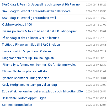
SAYO dag 3: Pers för Jacqueline och tangerat för Pauline
2026-06-14 15:22
SAYO dag 2: Personliga rekordslakten rullar vidare
2026-06-13 23:36
SAYO dag 1: Personliga rekordens kväll
2026-06-12 22:59
Klubbrekordet på 100m
2026-06-12 07:09
Lyssna på Track & Talk med en hel del IFK Lidingö-prat
2026-06-11 23:01
På söndag är det Folksam GP i Sollentuna
2026-06-10 21:13
Trettiotre IFKare anmälda till SAYO i helgen
2026-06-09 20:58
Linnéa Lord 20:55 på 5 km i Östersund
2026-06-09 07:11
Tangerat pers för Filip i Bauhausgalan
2026-06-08 00:10
IFKarna fyra, femma och femma i Kraftmätningskvalet
2026-06-07 12:32
Filip in i Bauhausgalans startlista
2026-06-07 12:09
Lysande sprinttider i Kringelspelen
2026-06-07 00:04
Keely Hodgkinsons team på Vallen idag
2026-06-06 23:02
Ebba W skriver om hur det är att plugga och friidrotta i USA
2026-06-06 08:54
Belle vann Blodomloppet – igen
2026-06-05 23:14
Sommaridrottsskolan
2026-06-05 13:04