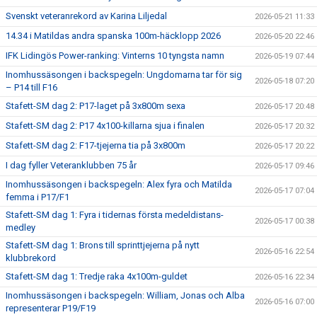
Svenskt veteranrekord av Karina Liljedal
2026-05-21 11:33
14.34 i Matildas andra spanska 100m-häcklopp 2026
2026-05-20 22:46
IFK Lidingös Power-ranking: Vinterns 10 tyngsta namn
2026-05-19 07:44
Inomhussäsongen i backspegeln: Ungdomarna tar för sig
2026-05-18 07:20
– P14 till F16
Stafett-SM dag 2: P17-laget på 3x800m sexa
2026-05-17 20:48
Stafett-SM dag 2: P17 4x100-killarna sjua i finalen
2026-05-17 20:32
Stafett-SM dag 2: F17-tjejerna tia på 3x800m
2026-05-17 20:22
I dag fyller Veteranklubben 75 år
2026-05-17 09:46
Inomhussäsongen i backspegeln: Alex fyra och Matilda
2026-05-17 07:04
femma i P17/F1
Stafett-SM dag 1: Fyra i tidernas första medeldistans-
2026-05-17 00:38
medley
Stafett-SM dag 1: Brons till sprinttjejerna på nytt
2026-05-16 22:54
klubbrekord
Stafett-SM dag 1: Tredje raka 4x100m-guldet
2026-05-16 22:34
Inomhussäsongen i backspegeln: William, Jonas och Alba
2026-05-16 07:00
representerar P19/F19