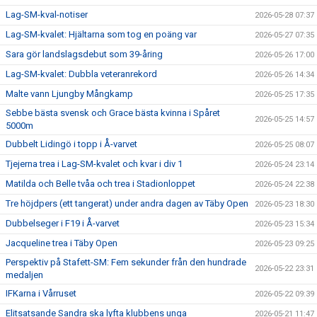
Lag-SM-kval-notiser
2026-05-28 07:37
Lag-SM-kvalet: Hjältarna som tog en poäng var
2026-05-27 07:35
Sara gör landslagsdebut som 39-åring
2026-05-26 17:00
Lag-SM-kvalet: Dubbla veteranrekord
2026-05-26 14:34
Malte vann Ljungby Mångkamp
2026-05-25 17:35
Sebbe bästa svensk och Grace bästa kvinna i Spåret
2026-05-25 14:57
5000m
Dubbelt Lidingö i topp i Å-varvet
2026-05-25 08:07
Tjejerna trea i Lag-SM-kvalet och kvar i div 1
2026-05-24 23:14
Matilda och Belle tvåa och trea i Stadionloppet
2026-05-24 22:38
Tre höjdpers (ett tangerat) under andra dagen av Täby Open
2026-05-23 18:30
Dubbelseger i F19 i Å-varvet
2026-05-23 15:34
Jacqueline trea i Täby Open
2026-05-23 09:25
Perspektiv på Stafett-SM: Fem sekunder från den hundrade
2026-05-22 23:31
medaljen
IFKarna i Vårruset
2026-05-22 09:39
Elitsatsande Sandra ska lyfta klubbens unga
2026-05-21 11:47