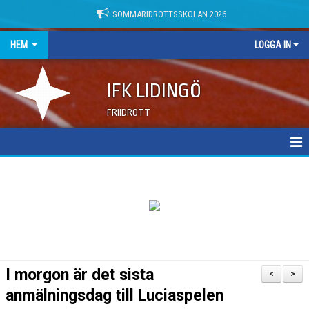
SOMMARIDROTTSSKOLAN 2026
HEM
LOGGA IN
IFK LIDINGÖ
FRIIDROTT
NYHETER
DOKUMENT
I morgon är det sista
<
>
anmälningsdag till Luciaspelen