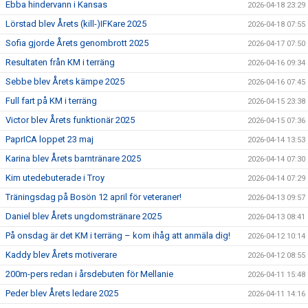
Ebba hindervann i Kansas
2026-04-18 23:29
Lörstad blev Årets (kill-)IFKare 2025
2026-04-18 07:55
Sofia gjorde Årets genombrott 2025
2026-04-17 07:50
Resultaten från KM i terräng
2026-04-16 09:34
Sebbe blev Årets kämpe 2025
2026-04-16 07:45
Full fart på KM i terräng
2026-04-15 23:38
Victor blev Årets funktionär 2025
2026-04-15 07:36
PaprICA loppet 23 maj
2026-04-14 13:53
Karina blev Årets barntränare 2025
2026-04-14 07:30
Kim utedebuterade i Troy
2026-04-14 07:29
Träningsdag på Bosön 12 april för veteraner!
2026-04-13 09:57
Daniel blev Årets ungdomstränare 2025
2026-04-13 08:41
På onsdag är det KM i terräng – kom ihåg att anmäla dig!
2026-04-12 10:14
Kaddy blev Årets motiverare
2026-04-12 08:55
200m-pers redan i årsdebuten för Mellanie
2026-04-11 15:48
Peder blev Årets ledare 2025
2026-04-11 14:16