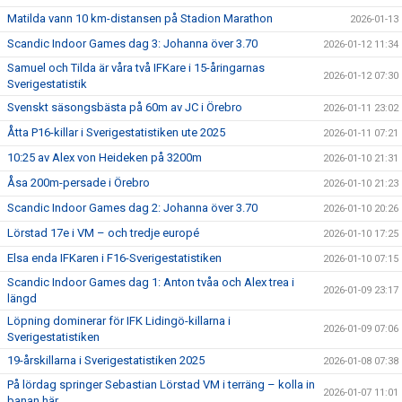
Matilda vann 10 km-distansen på Stadion Marathon
2026-01-13
Scandic Indoor Games dag 3: Johanna över 3.70
2026-01-12 11:34
Samuel och Tilda är våra två IFKare i 15-åringarnas
2026-01-12 07:30
Sverigestatistik
Svenskt säsongsbästa på 60m av JC i Örebro
2026-01-11 23:02
Åtta P16-killar i Sverigestatistiken ute 2025
2026-01-11 07:21
10:25 av Alex von Heideken på 3200m
2026-01-10 21:31
Åsa 200m-persade i Örebro
2026-01-10 21:23
Scandic Indoor Games dag 2: Johanna över 3.70
2026-01-10 20:26
Lörstad 17e i VM – och tredje europé
2026-01-10 17:25
Elsa enda IFKaren i F16-Sverigestatistiken
2026-01-10 07:15
Scandic Indoor Games dag 1: Anton tvåa och Alex trea i
2026-01-09 23:17
längd
Löpning dominerar för IFK Lidingö-killarna i
2026-01-09 07:06
Sverigestatistiken
19-årskillarna i Sverigestatistiken 2025
2026-01-08 07:38
På lördag springer Sebastian Lörstad VM i terräng – kolla in
2026-01-07 11:01
banan här