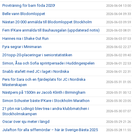
Provträning för barn föda 2020!
2026-06-04 13:00
Belle vann Blodomloppet
2026-06-04 09:33
Nästan 20 000 anmälda till Blodomloppet Stockholm
2026-06-03 09:59
Fem IFKare anmälda till Bauhausgalan (uppdaterad notis)
2026-06-03 08:01
Hannes nia i Shake Out Run
2026-06-03 07:53
Fyra segrar i Minimaran
2026-06-02 22:27
20 topp-20-placeringar i seniorstatistiken
2026-06-02 09:40
Simon, Åsa och Sofia sprintpersade i Huddingespelen
2026-06-01 22:53
Snabb stafett med JC i laget i Nordiska
2026-06-01 22:31
Pers för Sara och en fjärdeplats för JC i Nordiska
2026-05-31 01:05
Mästerskapen
Nästpers på 1500m av Jacob Klinth i Birmingham
2026-05-31 00:12
Simon Schuster bäste IFKare i Stockholm Marathon
2026-05-30 23:05
21 pbn när Lidingö blev trea i andra klubbmatchen i
2026-05-30 07:07
Stockholmskampen
Oscar över sju meter i längd
2026-05-29 21:26
Julafton för alla siffernördar – här är Sverige-Bästa 2025
2026-05-28 11:55