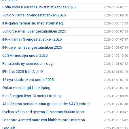
Sofia enda IFKaren i F19-statistiken ute 2025
2026-01-07 07:01
Juniorkillarna i Sverigestatistiken 2025
2026-01-06 08:00
IFK-galan närmar sig med stormsteg!
2026-01-05 17:23
Juniortjejerna i Sverigestatistiken 2025
2026-01-05 07:25
IFK-killarna i Sverigestatistiken 2025
2026-01-04 07:17
IFK-tjejerna i Sverigestatistiken 2025
2026-01-03 07:19
65 SM-medaljer under 2025
2026-01-02 10:20
Förra årets nyheter redan i dag!
2026-01-01 07:52
IFK-året 2025 från A till Ö
2025-12-31 07:09
16 nya klubbrekord under 2025
2025-12-30 07:26
Oskar vann längd i Linköping
2025-12-29 07:00
Kim återigen över 13 meter i tresteg
2025-12-28 08:49
Alla IFKarna persade i sina grenar under SAYO Indoor
2025-12-27 07:48
Evelina tvåa bland tjejerna IF Mantras 5000m-lopp
2025-12-26 08:47
Charlotte Arvered satte nytt klubbrekord i maraton
2025-12-25 16:42
God jul!
2025-12-24 11:15