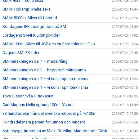
SM K 400m: Sofia sexa
2026-07-28 22:34
SM M Tiokamp: Malte sexa
2026-07-27 19:44
SM M 5000m: Silver till Lörstad
2026-07-26 22:26
Söndagens IFK Lidingö-tider på SM
2026-07-26 08:39
Lördagens SM-IFK Lidingö-tider
2026-07-25 07:02
SM M 100m: Silver till JCZ och en fjärdeplats till Filip
2026-07-25 01:34
Dagens SM-IFK-tider
2026-07-24 09:40
SM-nerräkningen del 4 – medel/lång
2026-07-23 08:35
SM-nerräkningen del 3 – hopp och mångkamp
2026-07-22 08:38
SM-nerräkningen del 2 – vi kollar sprintertjejerna
2026-07-21 12:54
SM-nerräkningen del 1 – vi kollar sprinterkillarna
2026-07-20 20:15
Tove Olsson tvåa i Fridkastet
2026-07-19 18:35
Carl-Magnus Helin sprang 100m i Ystad
2026-07-18 14:49
33 hundradelar från det svenska rekordet på 4x100m
2026-07-17 07:58
Hundradelsnära persen för Simon och Vincent
2026-07-16 07:56
Nytt snyggt årtsbästa av Malin Otterling Marmbrandt i Gävle
2026-07-15 16:45