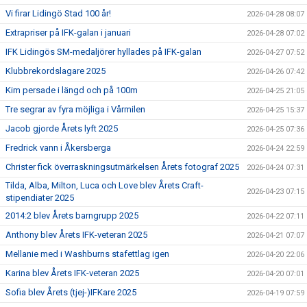
Vi firar Lidingö Stad 100 år!
2026-04-28 08:07
Extrapriser på IFK-galan i januari
2026-04-28 07:02
IFK Lidingös SM-medaljörer hyllades på IFK-galan
2026-04-27 07:52
Klubbrekordslagare 2025
2026-04-26 07:42
Kim persade i längd och på 100m
2026-04-25 21:05
Tre segrar av fyra möjliga i Vårmilen
2026-04-25 15:37
Jacob gjorde Årets lyft 2025
2026-04-25 07:36
Fredrick vann i Åkersberga
2026-04-24 22:59
Christer fick överraskningsutmärkelsen Årets fotograf 2025
2026-04-24 07:31
Tilda, Alba, Milton, Luca och Love blev Årets Craft-
2026-04-23 07:15
stipendiater 2025
2014:2 blev Årets barngrupp 2025
2026-04-22 07:11
Anthony blev Årets IFK-veteran 2025
2026-04-21 07:07
Mellanie med i Washburns stafettlag igen
2026-04-20 22:06
Karina blev Årets IFK-veteran 2025
2026-04-20 07:01
Sofia blev Årets (tjej-)IFKare 2025
2026-04-19 07:59