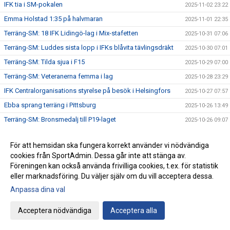
IFK tia i SM-pokalen
2025-11-02 23:22
Emma Holstad 1:35 på halvmaran
2025-11-01 22:35
Terräng-SM: 18 IFK Lidingö-lag i Mix-stafetten
2025-10-31 07:06
Terräng-SM: Luddes sista lopp i IFKs blåvita tävlingsdräkt
2025-10-30 07:01
Terräng-SM: Tilda sjua i F15
2025-10-29 07:00
Terräng-SM: Veteranerna femma i lag
2025-10-28 23:29
IFK Centralorganisations styrelse på besök i Helsingfors
2025-10-27 07:57
Ebba sprang terräng i Pittsburg
2025-10-26 13:49
Terräng-SM: Bronsmedalj till P19-laget
2025-10-26 09:07
Janne skriver om skolidrottsplatser
2025-10-25 22:07
För att hemsidan ska fungera korrekt använder vi nödvändiga
Terräng-SM: Kassaskåpssäkert P19-guld till Kalle
2025-10-25 22:00
cookies från SportAdmin. Dessa går inte att stänga av.
Terräng-SM: Silver till Nina i K55
2025-10-24 09:24
Föreningen kan också använda frivilliga cookies, t.ex. för statistik
eller marknadsföring. Du väljer själv om du vill acceptera dessa.
Terräng-SM: Veteran-silver till Kenneth Gysing
2025-10-23 08:03
Anpassa dina val
Vilka fantastiska funktionärer vi har!
2025-10-22 21:19
Terräng-SM: Dubbelt i lagtävlingen i P17
2025-10-22 12:42
Acceptera nödvändiga
Acceptera alla
Stark trio juniorlöpare från IFK i Nordiska mästerskapen i
2025-10-22 08:33
terräng