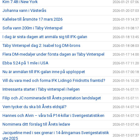
Kim 7.48 i New York
2026-01-21 07:06
Johanna vann i Västerås
2026-01-20 07:03
Kallelse till årsmöte 17 mars 2026
2026-01-19 14:37
Sofia vann 200m i Täby Vinterspel
2026-01-19 08:17
I dag är sista dagen att anmäla sig till IFK-galan
2026-01-18 13:45
Täby Vinterspel dag 2: Isabel tog DM-brons
2026-01-18 08:03
Flera DM-medaljer under första dagen av Täby Vinterspel
2026-01-17 14:00
Ebba 5:24 på 1 mile i USA
2026-01-17 11:20
Nu är anmälan till IFK-galan inne på upploppet
2026-01-17 00:18
Vill du vara med och forma IFK Lidingö Friidrotts framtid?
2026-01-16 10:20
Intressanta starter i Täby vinterspel i helgen
2026-01-16 07:11
Filip och JC nominerade till Årets prestation landslaget
2026-01-15 07:11
Vem tycker du ska bli Årets eldsjäl?
2026-01-14 07:14
Hannes och Alvin – våra två P14-killar i Sverigestatistiken
2026-01-14 07:12
Nomimera ditt förslag till Årets ledare
2026-01-13 07:45
Jacqueline med i sex grenar i 14-åringarnas Sverigestatistik
2026-01-13 07:37
ute 2025