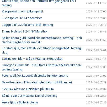
Grattis Kalle, Sebbe och Sebbe till uttagningen till EM i
2025-11-14 11:15
terräng
Klädprovning och julkampanj!
2025-11-13 07:00
Luciaspelen 12-14 december
2025-11-12 09:03
Lagguld till U20-killarna i NM i terräng
2025-11-11 06:15
Emma Holstad 3:24 i NY Marathon
2025-11-10 15:43
Kalles andra guld i Nordiska mästerskapen i terräng – och
2025-11-09 11:53
Sebbe Staghs första medalj
Lörstad sjuk, men Ottfalk och Stagh springer NM i terräng i
2025-11-09 06:04
dag
Evelina och Ida – två av IFKarna i Höstrusket
2025-11-08 21:14
I morgon i Danmark – tre IFKare i Nordiska Mästerskapen i
2025-11-08 07:38
terränglöpning
Peter Woll fick Lasse Dahlstedts funktionärspris
2025-11-07 07:02
Save the date – IFK-galan byter datum till 23 januari
2025-11-06 07:21
17:25 av Alex von Heideken på 5000m
2025-11-05 22:37
Så nära var det maximal Daniel-utdelning
2025-11-04 22:56
Årets fjärde Bulle är ute nu
2025-11-03 07:22