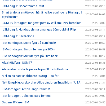
IJSM dag 1: Oscar femma i vikt
2026-03-09 23:15
Snart är det årsmöte och här är valberedningens förslag på
2026-03-09 16:02
styrelse mm
IJSM-19-lördagen: Tangerat pers av William i P19-försöken
2026-03-09
IJSM dag 1: Hundradelsmarginal gav 60m-guld till Filip
2026-03-08 23:14
IJSM dag 1: Silver-Sofia
2026-03-08 23:12
ISM-söndagen: Malte fyra på 60m häck!
2026-03-07 10:52
ISM-söndagen: Simon femma på 200m
2026-03-06 10:51
ISM-söndagen: Matilda fyra på 60m häck!
2026-03-05 10:12
Alex höjdfyra i USM17
2026-03-04 18:33
Alexandre Trindade persade på 60m i Sollentuna
2026-03-04 13:30
Mellanies näst snabbaste 200ing – so far
2026-03-04
Nytt längdklubgrekord av Alice Lindgren Engelblom i USA
2026-03-03 21:34
ISM-lördagen: Anton längd-femma!
2026-03-03 08:14
ISM-lördagen: Johanna stav-femma!
2026-03-02 09:00
Dagens IFKare i ISM
2026-03-01 09:50