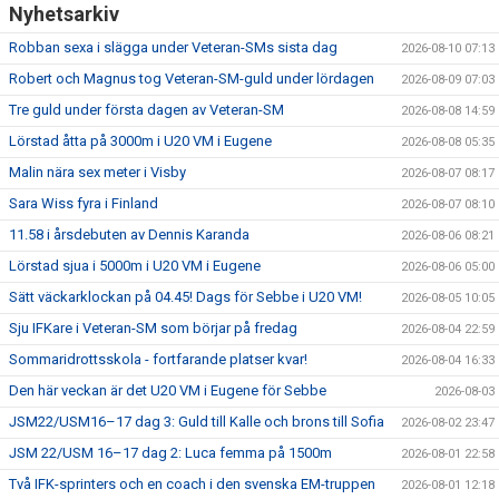
Nyhetsarkiv
Robban sexa i slägga under Veteran-SMs sista dag
2026-08-10 07:13
Robert och Magnus tog Veteran-SM-guld under lördagen
2026-08-09 07:03
Tre guld under första dagen av Veteran-SM
2026-08-08 14:59
Lörstad åtta på 3000m i U20 VM i Eugene
2026-08-08 05:35
Malin nära sex meter i Visby
2026-08-07 08:17
Sara Wiss fyra i Finland
2026-08-07 08:10
11.58 i årsdebuten av Dennis Karanda
2026-08-06 08:21
Lörstad sjua i 5000m i U20 VM i Eugene
2026-08-06 05:00
Sätt väckarklockan på 04.45! Dags för Sebbe i U20 VM!
2026-08-05 10:05
Sju IFKare i Veteran-SM som börjar på fredag
2026-08-04 22:59
Sommaridrottsskola - fortfarande platser kvar!
2026-08-04 16:33
Den här veckan är det U20 VM i Eugene för Sebbe
2026-08-03
JSM22/USM16–17 dag 3: Guld till Kalle och brons till Sofia
2026-08-02 23:47
JSM 22/USM 16–17 dag 2: Luca femma på 1500m
2026-08-01 22:58
Två IFK-sprinters och en coach i den svenska EM-truppen
2026-08-01 12:18