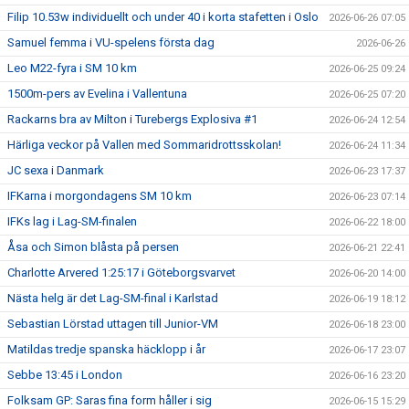
Filip 10.53w individuellt och under 40 i korta stafetten i Oslo
2026-06-26 07:05
Samuel femma i VU-spelens första dag
2026-06-26
Leo M22-fyra i SM 10 km
2026-06-25 09:24
1500m-pers av Evelina i Vallentuna
2026-06-25 07:20
Rackarns bra av Milton i Turebergs Explosiva #1
2026-06-24 12:54
Härliga veckor på Vallen med Sommaridrottsskolan!
2026-06-24 11:34
JC sexa i Danmark
2026-06-23 17:37
IFKarna i morgondagens SM 10 km
2026-06-23 07:14
IFKs lag i Lag-SM-finalen
2026-06-22 18:00
Åsa och Simon blåsta på persen
2026-06-21 22:41
Charlotte Arvered 1:25:17 i Göteborgsvarvet
2026-06-20 14:00
Nästa helg är det Lag-SM-final i Karlstad
2026-06-19 18:12
Sebastian Lörstad uttagen till Junior-VM
2026-06-18 23:00
Matildas tredje spanska häcklopp i år
2026-06-17 23:07
Sebbe 13:45 i London
2026-06-16 23:20
Folksam GP: Saras fina form håller i sig
2026-06-15 15:29