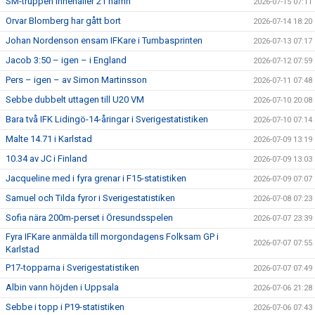
SM-truppen innehåller 21 namn
2026-07-15 07:11
Orvar Blomberg har gått bort
2026-07-14 18:20
Johan Nordenson ensam IFKare i Tumbasprinten
2026-07-13 07:17
Jacob 3:50 – igen – i England
2026-07-12 07:59
Pers – igen – av Simon Martinsson
2026-07-11 07:48
Sebbe dubbelt uttagen till U20 VM
2026-07-10 20:08
Bara två IFK Lidingö-14-åringar i Sverigestatistiken
2026-07-10 07:14
Malte 14.71 i Karlstad
2026-07-09 13:19
10.34 av JC i Finland
2026-07-09 13:03
Jacqueline med i fyra grenar i F15-statistiken
2026-07-09 07:07
Samuel och Tilda fyror i Sverigestatistiken
2026-07-08 07:23
Sofia nära 200m-perset i Öresundsspelen
2026-07-07 23:39
Fyra IFKare anmälda till morgondagens Folksam GP i
2026-07-07 07:55
Karlstad
P17-topparna i Sverigestatistiken
2026-07-07 07:49
Albin vann höjden i Uppsala
2026-07-06 21:28
Sebbe i topp i P19-statistiken
2026-07-06 07:43