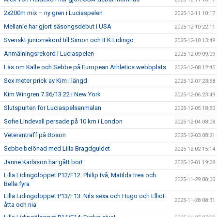
2x200m mix – ny gren i Luciaspelen
2025-12-11 10:17
Mellanie har gjort säsongsdebut i USA
2025-12-10 22:11
Svenskt juniorrekord till Simon och IFK Lidingö
2025-12-10 13:49
Anmälningsrekord i Luciaspelen
2025-12-09 09:09
Läs om Kalle och Sebbe på European Athletics webbplats
2025-12-08 12:45
Sex meter prick av Kim i längd
2025-12-07 23:58
Kim Wingren 7.36/13.22 i New York
2025-12-06 23:49
Slutspurten för Luciaspelsanmälan
2025-12-05 18:50
Sofie Lindevall persade på 10 km i London
2025-12-04 08:08
Veteranträff på Bosön
2025-12-03 08:21
Sebbe belönad med Lilla Bragdguldet
2025-12-02 15:14
Janne Karlsson har gått bort
2025-12-01 19:08
Lilla Lidingöloppet P12/F12: Philip två, Matilda trea och
2025-11-29 08:00
Belle fyra
Lilla Lidingöloppet P13/F13: Nils sexa och Hugo och Elliot
2025-11-28 08:31
åtta och nia