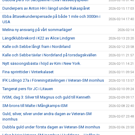
2026-02-16 07:46
Dunderpers av Anton HH i längd under Rakaspåret
2026-02-15 17:03
Ebba åttasekunderspersade på både 1 mile och 3000m i
2026-02-14 17:40
USA
Melina ny ansvarig på vårt sommarläger!
2026-02-14
Längdklubbrekord i K22 av Alice Lindgren
2026-02-13 23:20
Kalle och Sebbe långt fram i Nordirland
2026-02-12 23:58
Kalle och Sebbe tävlar i Nordirland på torsdagskvällen
2026-02-11 21:57
Nytt säsoongsbästa i höjd av Kim i New York.
2026-02-11 14:21
Fina sprinttider i Vinterkalaset
2026-02-11 09:54
IFK Lidingö 27a i Föreningstävlingen i Veteran-SM inomhus
2026-02-10 13:57
Tangerat pers för JC i Litauen
2026-02-10 09:24
IVSM, dag 3: Silver till Magnus och guld till Kenneth
2026-02-09 09:17
SM-brons till Malte i Mångkamps-ISM
2026-02-08 22:40
Guld, silver, silver under andra dagen av Veteran-SM
2026-02-07 23:48
inomhus
Dubbla guld under första dagen av Veteran-SM inomhus
2026-02-06 23:50