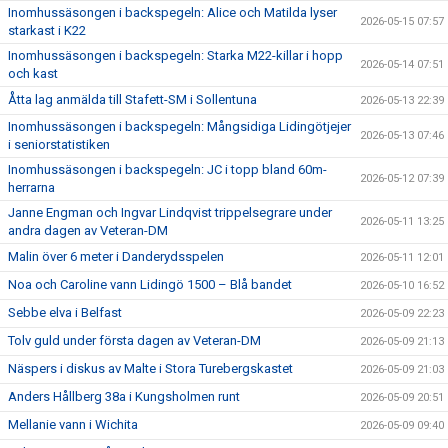
Inomhussäsongen i backspegeln: Alice och Matilda lyser
2026-05-15 07:57
starkast i K22
Inomhussäsongen i backspegeln: Starka M22-killar i hopp
2026-05-14 07:51
och kast
Åtta lag anmälda till Stafett-SM i Sollentuna
2026-05-13 22:39
Inomhussäsongen i backspegeln: Mångsidiga Lidingötjejer
2026-05-13 07:46
i seniorstatistiken
Inomhussäsongen i backspegeln: JC i topp bland 60m-
2026-05-12 07:39
herrarna
Janne Engman och Ingvar Lindqvist trippelsegrare under
2026-05-11 13:25
andra dagen av Veteran-DM
Malin över 6 meter i Danderydsspelen
2026-05-11 12:01
Noa och Caroline vann Lidingö 1500 – Blå bandet
2026-05-10 16:52
Sebbe elva i Belfast
2026-05-09 22:23
Tolv guld under första dagen av Veteran-DM
2026-05-09 21:13
Näspers i diskus av Malte i Stora Turebergskastet
2026-05-09 21:03
Anders Hållberg 38a i Kungsholmen runt
2026-05-09 20:51
Mellanie vann i Wichita
2026-05-09 09:40