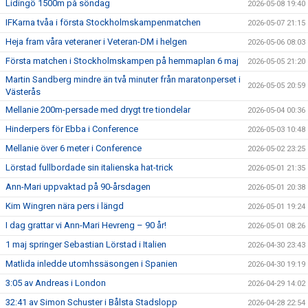
Lidingö 1500m på söndag
2026-05-08 19:40
IFKarna tvåa i första Stockholmskampenmatchen
2026-05-07 21:15
Heja fram våra veteraner i Veteran-DM i helgen
2026-05-06 08:03
Första matchen i Stockholmskampen på hemmaplan 6 maj
2026-05-05 21:20
Martin Sandberg mindre än två minuter från maratonperset i
2026-05-05 20:59
Västerås
Mellanie 200m-persade med drygt tre tiondelar
2026-05-04 00:36
Hinderpers för Ebba i Conference
2026-05-03 10:48
Mellanie över 6 meter i Conference
2026-05-02 23:25
Lörstad fullbordade sin italienska hat-trick
2026-05-01 21:35
Ann-Mari uppvaktad på 90-årsdagen
2026-05-01 20:38
Kim Wingren nära pers i längd
2026-05-01 19:24
I dag grattar vi Ann-Mari Hevreng – 90 år!
2026-05-01 08:26
1 maj springer Sebastian Lörstad i Italien
2026-04-30 23:43
Matlida inledde utomhssäsongen i Spanien
2026-04-30 19:19
3:05 av Andreas i London
2026-04-29 14:02
32:41 av Simon Schuster i Bålsta Stadslopp
2026-04-28 22:54