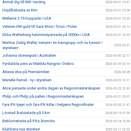
Anmäl dig till KM i terräng
2026-04-01 10:47
Höjdårsbästa av KIm
2026-03-31 23:28
Mellanie 5.75-hoppade i USA
2026-03-31 23:24
Veteran-EM-guld till Sara Wiss i Torun i Polen
2026-03-31 23:13
Ebba Wetterberg halvminutpersade på 5000m i USA
2026-03-31 22:59
Martina Zadig Waller, tränare i en barngrupp och nu kassör i
2026-03-31
styrelsen!
Johanna obesegrad i Australien
2026-03-30 22:17
Fyrdubbla pers av Matilda Rangne i Örebro
2026-03-29 22:19
Atlassi elva på Premiärmilen
2026-03-28
Marielle Ramel - ny i styrelsen
2026-03-25 14:17
Alice persade under andra dagen av Regionmästerskapen
2026-03-22 22:40
Philip och Philip på pallen i Regionmästerskapen
2026-03-21 23:07
Fyra IFK-tjejer och fyra IFK-killar i helgens Regionfinaler
2026-03-20 21:47
Lörstad årsbästade på 5 km
2026-03-19 07:00
Beblomstrade på IFKs årsmöte
2026-03-18 22:04
Klubbens nya styrelse!
2026-03-17 22:50