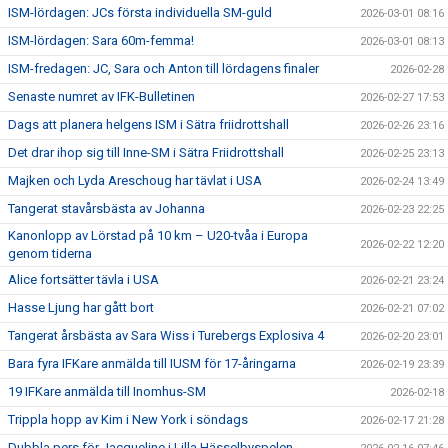
ISM-lördagen: JCs första individuella SM-guld
2026-03-01 08:16
ISM-lördagen: Sara 60m-femma!
2026-03-01 08:13
ISM-fredagen: JC, Sara och Anton till lördagens finaler
2026-02-28
Senaste numret av IFK-Bulletinen
2026-02-27 17:53
Dags att planera helgens ISM i Sätra friidrottshall
2026-02-26 23:16
Det drar ihop sig till Inne-SM i Sätra Friidrottshall
2026-02-25 23:13
Majken och Lyda Areschoug har tävlat i USA
2026-02-24 13:49
Tangerat stavårsbästa av Johanna
2026-02-23 22:25
Kanonlopp av Lörstad på 10 km – U20-tvåa i Europa
2026-02-22 12:20
genom tiderna
Alice fortsätter tävla i USA
2026-02-21 23:24
Hasse Ljung har gått bort
2026-02-21 07:02
Tangerat årsbästa av Sara Wiss i Turebergs Explosiva 4
2026-02-20 23:01
Bara fyra IFKare anmälda till IUSM för 17-åringarna
2026-02-19 23:39
19 IFKare anmälda till Inomhus-SM
2026-02-18
Trippla hopp av Kim i New York i söndags
2026-02-17 21:28
Dubbla pers för Jacqueline i Lilla Hässelbyspelen