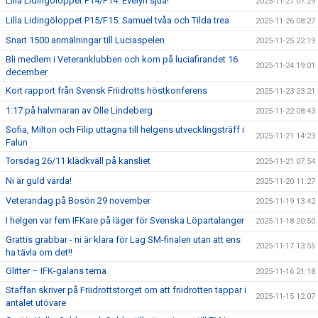
Lilla Lidingöloppet P14/F14: Evelyn sjua!
2025-11-27 07:29
Lilla Lidingöloppet P15/F15: Samuel tvåa och Tilda trea
2025-11-26 08:27
Snart 1500 anmälningar till Luciaspelen
2025-11-25 22:19
Bli medlem i Veteranklubben och kom på luciafirandet 16
2025-11-24 19:01
december
Kort rapport från Svensk Friidrotts höstkonferens
2025-11-23 23:21
1:17 på halvmaran av Olle Lindeberg
2025-11-22 08:43
Sofia, Milton och Filip uttagna till helgens utvecklingsträff i
2025-11-21 14:23
Falun
Torsdag 26/11 klädkväll på kansliet
2025-11-21 07:54
Ni är guld värda!
2025-11-20 11:27
Veterandag på Bosön 29 november
2025-11-19 13:42
I helgen var fem IFKare på läger för Svenska Löpartalanger
2025-11-18 20:50
Grattis grabbar - ni är klara för Lag SM-finalen utan att ens
2025-11-17 13:55
ha tävla om det!!
Glitter – IFK-galans tema
2025-11-16 21:18
Staffan skriver på Friidrottstorget om att friidrotten tappar i
2025-11-15 12:07
antalet utövare