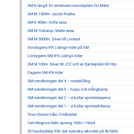
SM K längd: En smärtsam niondeplats för Malin
SM M 1500m: Jacob finaltia
SM K 400m: Sofia sexa
SM M Tiokamp: Malte sexa
SM M 5000m: Silver till Lörstad
Söndagens IFK Lidingö-tider på SM
Lördagens SM-IFK Lidingö-tider
SM M 100m: Silver till JCZ och en fjärdeplats till Filip
Dagens SM-IFK-tider
SM-nerräkningen del 4 – medel/lång
SM-nerräkningen del 3 – hopp och mångkamp
SM-nerräkningen del 2 – vi kollar sprintertjejerna
SM-nerräkningen del 1 – vi kollar sprinterkillarna
Tove Olsson tvåa i Fridkastet
Carl-Magnus Helin sprang 100m i Ystad
33 hundradelar från det svenska rekordet på 4x100m