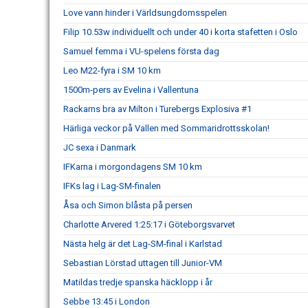
Love vann hinder i Världsungdomsspelen
Filip 10.53w individuellt och under 40 i korta stafetten i Oslo
Samuel femma i VU-spelens första dag
Leo M22-fyra i SM 10 km
1500m-pers av Evelina i Vallentuna
Rackarns bra av Milton i Turebergs Explosiva #1
Härliga veckor på Vallen med Sommaridrottsskolan!
JC sexa i Danmark
IFKarna i morgondagens SM 10 km
IFKs lag i Lag-SM-finalen
Åsa och Simon blåsta på persen
Charlotte Arvered 1:25:17 i Göteborgsvarvet
Nästa helg är det Lag-SM-final i Karlstad
Sebastian Lörstad uttagen till Junior-VM
Matildas tredje spanska häcklopp i år
Sebbe 13:45 i London