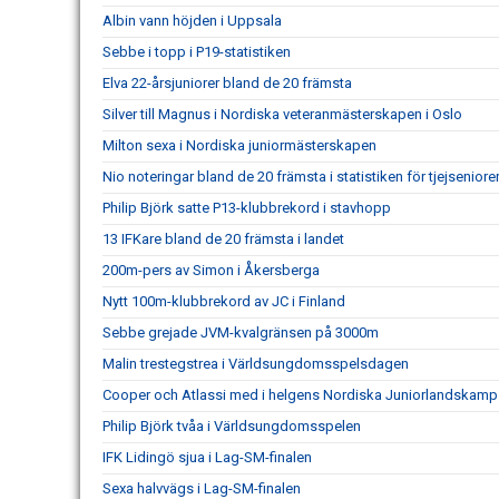
Albin vann höjden i Uppsala
Sebbe i topp i P19-statistiken
Elva 22-årsjuniorer bland de 20 främsta
Silver till Magnus i Nordiska veteranmästerskapen i Oslo
Milton sexa i Nordiska juniormästerskapen
Nio noteringar bland de 20 främsta i statistiken för tjejseniore
Philip Björk satte P13-klubbrekord i stavhopp
13 IFKare bland de 20 främsta i landet
200m-pers av Simon i Åkersberga
Nytt 100m-klubbrekord av JC i Finland
Sebbe grejade JVM-kvalgränsen på 3000m
Malin trestegstrea i Världsungdomsspelsdagen
Cooper och Atlassi med i helgens Nordiska Juniorlandskamp
Philip Björk tvåa i Världsungdomsspelen
IFK Lidingö sjua i Lag-SM-finalen
Sexa halvvägs i Lag-SM-finalen