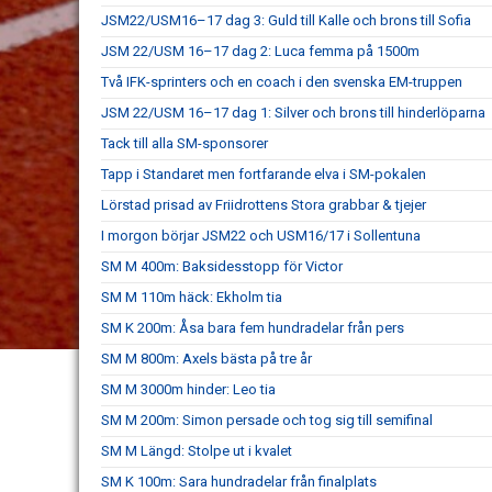
JSM22/USM16–17 dag 3: Guld till Kalle och brons till Sofia
JSM 22/USM 16–17 dag 2: Luca femma på 1500m
Två IFK-sprinters och en coach i den svenska EM-truppen
JSM 22/USM 16–17 dag 1: Silver och brons till hinderlöparna
Tack till alla SM-sponsorer
Tapp i Standaret men fortfarande elva i SM-pokalen
Lörstad prisad av Friidrottens Stora grabbar & tjejer
I morgon börjar JSM22 och USM16/17 i Sollentuna
SM M 400m: Baksidesstopp för Victor
SM M 110m häck: Ekholm tia
SM K 200m: Åsa bara fem hundradelar från pers
SM M 800m: Axels bästa på tre år
SM M 3000m hinder: Leo tia
SM M 200m: Simon persade och tog sig till semifinal
SM M Längd: Stolpe ut i kvalet
SM K 100m: Sara hundradelar från finalplats