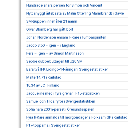
Hundradelsnära persen för Simon och Vincent
Nytt snyggt årtsbästa av Malin Otterling Marmbrandt i Gävle
SM-truppen innehåller 21 namn
Orvar Blomberg har gått bort
Johan Nordenson ensam IFKare i Tumbasprinten
Jacob 3:50 – igen – i England
Pers – igen – av Simon Martinsson
Sebbe dubbelt uttagen till U20 VM
Bara två IFK Lidingö-14-åringar i Sverigestatistiken
Malte 14.71 i Karlstad
10.34 av JC i Finland
Jacqueline med i fyra grenar i F15-statistiken
Samuel och Tilda fyror i Sverigestatistiken
Sofia nära 200m-perset i Öresundsspelen
Fyra IFKare anmälda till morgondagens Folksam GP i Karlstad
P17-topparna i Sverigestatistiken