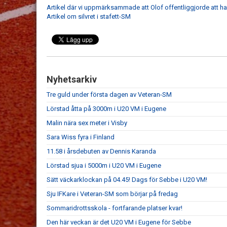
Artikel där vi uppmärksammade att Olof offentliggjorde att han 
Artikel om silvret i stafett-SM
Nyhetsarkiv
Tre guld under första dagen av Veteran-SM
Lörstad åtta på 3000m i U20 VM i Eugene
Malin nära sex meter i Visby
Sara Wiss fyra i Finland
11.58 i årsdebuten av Dennis Karanda
Lörstad sjua i 5000m i U20 VM i Eugene
Sätt väckarklockan på 04.45! Dags för Sebbe i U20 VM!
Sju IFKare i Veteran-SM som börjar på fredag
Sommaridrottsskola - fortfarande platser kvar!
Den här veckan är det U20 VM i Eugene för Sebbe