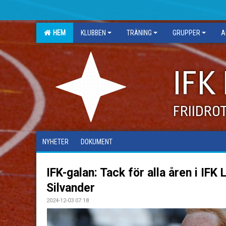
HEM
KLUBBEN
TRÄNING
GRUPPER
A
IFK
FRIIDRO
NYHETER
DOKUMENT
IFK-galan: Tack för alla åren i IFK 
Silvander
2024-12-03 07:18