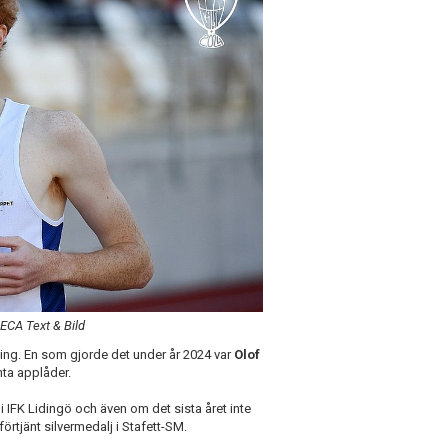
DECA Text & Bild
sning. En som gjorde det under år 2024 var
Olof
nta applåder.
i IFK Lidingö och även om det sista året inte
örtjänt silvermedalj i Stafett-SM.