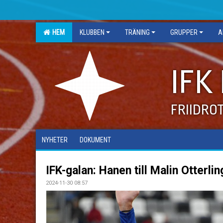
HEM
KLUBBEN
TRÄNING
GRUPPER
A
IFK
FRIIDRO
NYHETER
DOKUMENT
IFK-galan: Hanen till Malin Otterl
2024-11-30 08:57