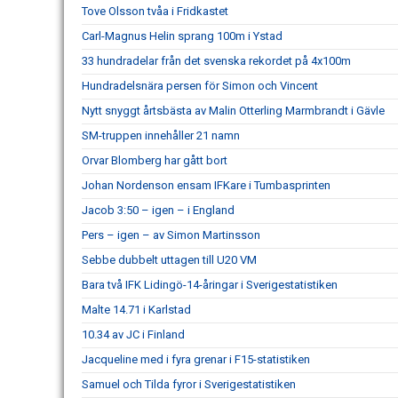
Tove Olsson tvåa i Fridkastet
Carl-Magnus Helin sprang 100m i Ystad
33 hundradelar från det svenska rekordet på 4x100m
Hundradelsnära persen för Simon och Vincent
Nytt snyggt årtsbästa av Malin Otterling Marmbrandt i Gävle
SM-truppen innehåller 21 namn
Orvar Blomberg har gått bort
Johan Nordenson ensam IFKare i Tumbasprinten
Jacob 3:50 – igen – i England
Pers – igen – av Simon Martinsson
Sebbe dubbelt uttagen till U20 VM
Bara två IFK Lidingö-14-åringar i Sverigestatistiken
Malte 14.71 i Karlstad
10.34 av JC i Finland
Jacqueline med i fyra grenar i F15-statistiken
Samuel och Tilda fyror i Sverigestatistiken