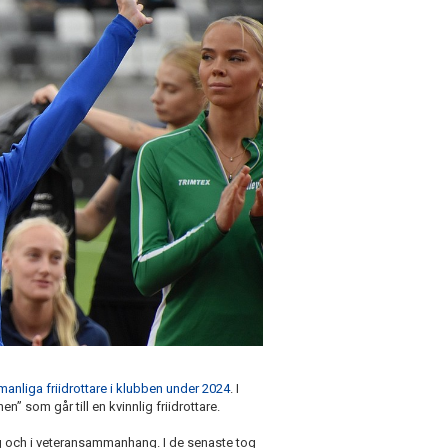
manliga friidrottare i klubben under 2024
. I
 som går till en kvinnlig friidrottare.
ng och i veteransammanhang. I de senaste tog