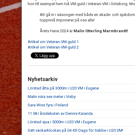
hon till exempel hem två VM-guld i Veteran-VM i Göteborg. Mot
Att gå in i säsongen med både en skade- och sjukdoms
toppnivå imponerar på oss alla!
Årets Hane 2024 är
Malin Otterling Marmbrandt!
Artikel om Veteran-VM-guld 1
Artikel om Veteran-VM-guld 2
Nyhetsarkiv
Lörstad åtta på 3000m i U20 VM i Eugene
Malin nära sex meter i Visby
Sara Wiss fyra i Finland
11.58 i årsdebuten av Dennis Karanda
Lörstad sjua i 5000m i U20 VM i Eugene
Sätt väckarklockan på 04.45! Dags för Sebbe i U20 VM!