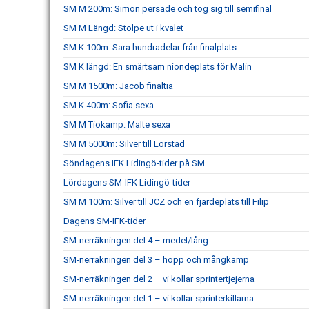
SM M 200m: Simon persade och tog sig till semifinal
SM M Längd: Stolpe ut i kvalet
SM K 100m: Sara hundradelar från finalplats
SM K längd: En smärtsam niondeplats för Malin
SM M 1500m: Jacob finaltia
SM K 400m: Sofia sexa
SM M Tiokamp: Malte sexa
SM M 5000m: Silver till Lörstad
Söndagens IFK Lidingö-tider på SM
Lördagens SM-IFK Lidingö-tider
SM M 100m: Silver till JCZ och en fjärdeplats till Filip
Dagens SM-IFK-tider
SM-nerräkningen del 4 – medel/lång
SM-nerräkningen del 3 – hopp och mångkamp
SM-nerräkningen del 2 – vi kollar sprintertjejerna
SM-nerräkningen del 1 – vi kollar sprinterkillarna