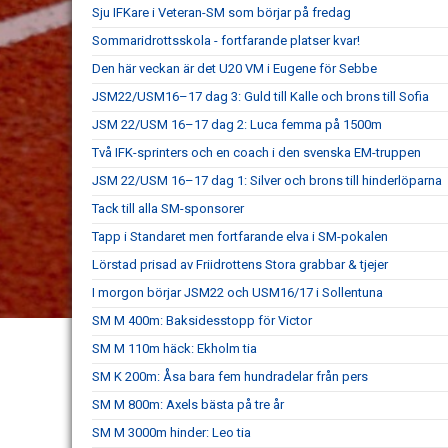
Sju IFKare i Veteran-SM som börjar på fredag
Sommaridrottsskola - fortfarande platser kvar!
Den här veckan är det U20 VM i Eugene för Sebbe
JSM22/USM16–17 dag 3: Guld till Kalle och brons till Sofia
JSM 22/USM 16–17 dag 2: Luca femma på 1500m
Två IFK-sprinters och en coach i den svenska EM-truppen
JSM 22/USM 16–17 dag 1: Silver och brons till hinderlöparna
Tack till alla SM-sponsorer
Tapp i Standaret men fortfarande elva i SM-pokalen
Lörstad prisad av Friidrottens Stora grabbar & tjejer
I morgon börjar JSM22 och USM16/17 i Sollentuna
SM M 400m: Baksidesstopp för Victor
SM M 110m häck: Ekholm tia
SM K 200m: Åsa bara fem hundradelar från pers
SM M 800m: Axels bästa på tre år
SM M 3000m hinder: Leo tia