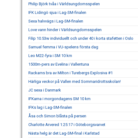
Philip Björk tvåa i Världsungdomsspelen
IFK Lidingö sjua i Lag-SM-finalen
Sexa halvvägs i Lag-SM-finalen
Love vann hinder i Världsungdomsspelen
Filip 10.53w individuellt och under 40 i korta stafetten i Oslo
Samuel femma i VU-spelens första dag
Leo M22-fyra i SM 10 km
1500m-pers av Evelina i Vallentuna
Rackarns bra av Milton i Turebergs Explosiva #1
Härliga veckor på Vallen med Sommaridrottsskolan!
JC sexa i Danmark
IFKarna i morgondagens SM 10 km
IFKs lag i Lag-SM-finalen
Åsa och Simon blåsta på persen
Charlotte Arvered 1:25:17 i Göteborgsvarvet
Nästa helg är det Lag-SM-final i Karlstad