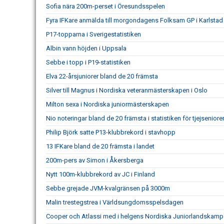
Sofia nära 200m-perset i Öresundsspelen
Fyra IFKare anmälda till morgondagens Folksam GP i Karlstad
P17-topparna i Sverigestatistiken
Albin vann höjden i Uppsala
Sebbe i topp i P19-statistiken
Elva 22-årsjuniorer bland de 20 främsta
Silver till Magnus i Nordiska veteranmästerskapen i Oslo
Milton sexa i Nordiska juniormästerskapen
Nio noteringar bland de 20 främsta i statistiken för tjejseniore
Philip Björk satte P13-klubbrekord i stavhopp
13 IFKare bland de 20 främsta i landet
200m-pers av Simon i Åkersberga
Nytt 100m-klubbrekord av JC i Finland
Sebbe grejade JVM-kvalgränsen på 3000m
Malin trestegstrea i Världsungdomsspelsdagen
Cooper och Atlassi med i helgens Nordiska Juniorlandskamp