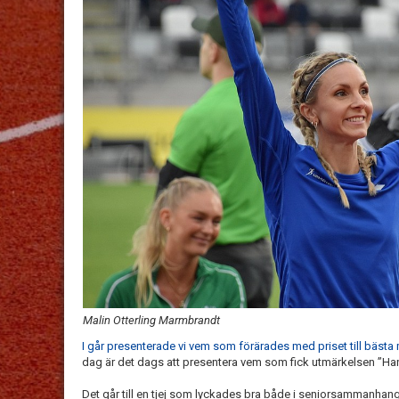
Malin Otterling Marmbrandt
I går presenterade vi vem som förärades med priset till bästa 
dag är det dags att presentera vem som fick utmärkelsen ”Hanen”
Det går till en tjej som lyckades bra både i seniorsammanha