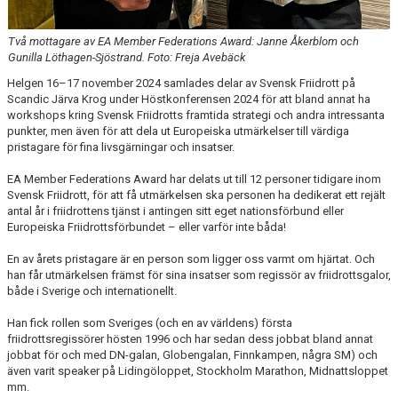
Två mottagare av EA Member Federations Award: Janne Åkerblom och
Gunilla Löthagen-Sjöstrand. Foto: Freja Avebäck
Helgen 16–17 november 2024 samlades delar av Svensk Friidrott på
Scandic Järva Krog under Höstkonferensen 2024 för att bland annat ha
workshops kring Svensk Friidrotts framtida strategi och andra intressanta
punkter, men även för att dela ut Europeiska utmärkelser till värdiga
pristagare för fina livsgärningar och insatser.
EA Member Federations Award har delats ut till 12 personer tidigare inom
Svensk Friidrott, för att få utmärkelsen ska personen ha dedikerat ett rejält
antal år i friidrottens tjänst i antingen sitt eget nationsförbund eller
Europeiska Friidrottsförbundet – eller varför inte båda!
En av årets pristagare är en person som ligger oss varmt om hjärtat. Och
han får utmärkelsen främst för sina insatser som regissör av friidrottsgalor,
både i Sverige och internationellt.
Han fick rollen som Sveriges (och en av världens) första
friidrottsregissörer hösten 1996 och har sedan dess jobbat bland annat
jobbat för och med DN-galan, Globengalan, Finnkampen, några SM) och
även varit speaker på Lidingöloppet, Stockholm Marathon, Midnattsloppet
mm.