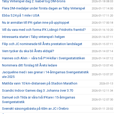
Täby Vinterspel dag 2: Isabel tog DM-brons
2026-01-18 08:03
Flera DM-medaljer under första dagen av Täby Vinterspel
2026-01-17 14:00
Ebba 5:24 på 1 mile i USA
2026-01-17 11:20
Nu är anmälan till IFK-galan inne på upploppet
2026-01-17 00:18
Vill du vara med och forma IFK Lidingö Friidrotts framtid?
2026-01-16 10:20
Intressanta starter i Täby vinterspel i helgen
2026-01-16 07:11
Filip och JC nominerade till Årets prestation landslaget
2026-01-15 07:11
Vem tycker du ska bli Årets eldsjäl?
2026-01-14 07:14
Hannes och Alvin – våra två P14-killar i Sverigestatistiken
2026-01-14 07:12
Nomimera ditt förslag till Årets ledare
2026-01-13 07:45
Jacqueline med i sex grenar i 14-åringarnas Sverigestatistik
2026-01-13 07:37
ute 2025
Matilda vann 10 km-distansen på Stadion Marathon
2026-01-13
Scandic Indoor Games dag 3: Johanna över 3.70
2026-01-12 11:34
Samuel och Tilda är våra två IFKare i 15-åringarnas
2026-01-12 07:30
Sverigestatistik
Svenskt säsongsbästa på 60m av JC i Örebro
2026-01-11 23:02