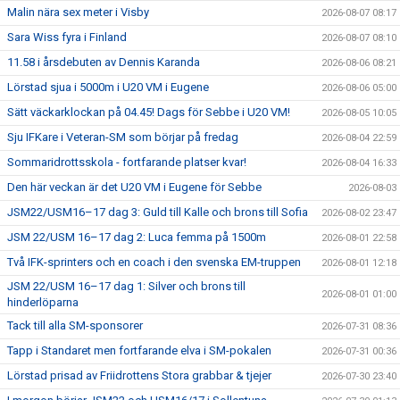
Malin nära sex meter i Visby
2026-08-07 08:17
Sara Wiss fyra i Finland
2026-08-07 08:10
11.58 i årsdebuten av Dennis Karanda
2026-08-06 08:21
Lörstad sjua i 5000m i U20 VM i Eugene
2026-08-06 05:00
Sätt väckarklockan på 04.45! Dags för Sebbe i U20 VM!
2026-08-05 10:05
Sju IFKare i Veteran-SM som börjar på fredag
2026-08-04 22:59
Sommaridrottsskola - fortfarande platser kvar!
2026-08-04 16:33
Den här veckan är det U20 VM i Eugene för Sebbe
2026-08-03
JSM22/USM16–17 dag 3: Guld till Kalle och brons till Sofia
2026-08-02 23:47
JSM 22/USM 16–17 dag 2: Luca femma på 1500m
2026-08-01 22:58
Två IFK-sprinters och en coach i den svenska EM-truppen
2026-08-01 12:18
JSM 22/USM 16–17 dag 1: Silver och brons till
2026-08-01 01:00
hinderlöparna
Tack till alla SM-sponsorer
2026-07-31 08:36
Tapp i Standaret men fortfarande elva i SM-pokalen
2026-07-31 00:36
Lörstad prisad av Friidrottens Stora grabbar & tjejer
2026-07-30 23:40