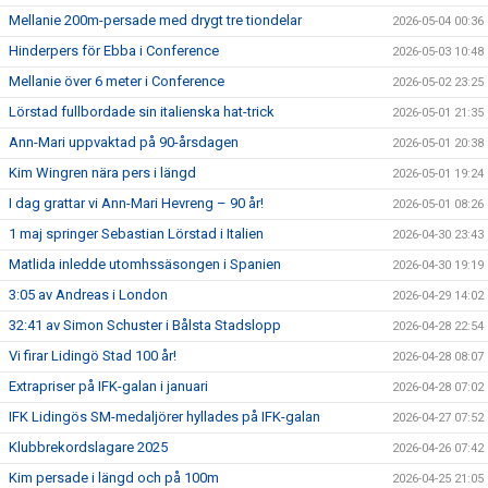
Mellanie 200m-persade med drygt tre tiondelar
2026-05-04 00:36
Hinderpers för Ebba i Conference
2026-05-03 10:48
Mellanie över 6 meter i Conference
2026-05-02 23:25
Lörstad fullbordade sin italienska hat-trick
2026-05-01 21:35
Ann-Mari uppvaktad på 90-årsdagen
2026-05-01 20:38
Kim Wingren nära pers i längd
2026-05-01 19:24
I dag grattar vi Ann-Mari Hevreng – 90 år!
2026-05-01 08:26
1 maj springer Sebastian Lörstad i Italien
2026-04-30 23:43
Matlida inledde utomhssäsongen i Spanien
2026-04-30 19:19
3:05 av Andreas i London
2026-04-29 14:02
32:41 av Simon Schuster i Bålsta Stadslopp
2026-04-28 22:54
Vi firar Lidingö Stad 100 år!
2026-04-28 08:07
Extrapriser på IFK-galan i januari
2026-04-28 07:02
IFK Lidingös SM-medaljörer hyllades på IFK-galan
2026-04-27 07:52
Klubbrekordslagare 2025
2026-04-26 07:42
Kim persade i längd och på 100m
2026-04-25 21:05