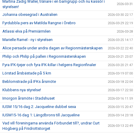
Martina Zadig Waller, tränare i en barngrupp och nu kassör i
2026-03-31
styrelsen!
Johanna obesegrad i Australien
2026-03-30 22:17
Fyrdubbla pers av Matilda Rangne i Örebro
2026-03-29 22:19
Atlassi elva på Premiärmilen
2026-03-28
Marielle Ramel - ny i styrelsen
2026-03-25 14:17
Alice persade under andra dagen av Regionmästerskapen
2026-03-22 22:40
Philip och Philip på pallen i Regionmästerskapen
2026-03-21 23:07
Fyra IFK-tjejer och fyra IFK-killar i helgens Regionfinaler
2026-03-20 21:47
Lörstad årsbästade på 5 km
2026-03-19 07:00
Beblomstrade på IFKs årsmöte
2026-03-18 22:04
Klubbens nya styrelse!
2026-03-17 22:50
Imorgon årsmöte i Stadshuset
2026-03-16 11:59
IUSM 15/16 dag 2: Jacqueline dubbel sexa
2026-03-15 20:47
IUSM15-16 dag 1: Längdbrons till Jacqueline
2026-03-14 23:18
Vad vill föreningarna använda Förbundet till?, undrar Curt
2026-03-13 22:49
Högberg på Friidrottstorget