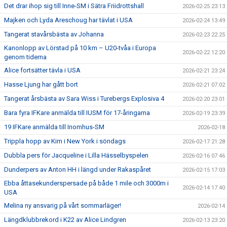
Det drar ihop sig till Inne-SM i Sätra Friidrottshall
2026-02-25 23:13
Majken och Lyda Areschoug har tävlat i USA
2026-02-24 13:49
Tangerat stavårsbästa av Johanna
2026-02-23 22:25
Kanonlopp av Lörstad på 10 km – U20-tvåa i Europa
2026-02-22 12:20
genom tiderna
Alice fortsätter tävla i USA
2026-02-21 23:24
Hasse Ljung har gått bort
2026-02-21 07:02
Tangerat årsbästa av Sara Wiss i Turebergs Explosiva 4
2026-02-20 23:01
Bara fyra IFKare anmälda till IUSM för 17-åringarna
2026-02-19 23:39
19 IFKare anmälda till Inomhus-SM
2026-02-18
Trippla hopp av Kim i New York i söndags
2026-02-17 21:28
Dubbla pers för Jacqueline i Lilla Hässelbyspelen
2026-02-16 07:46
Dunderpers av Anton HH i längd under Rakaspåret
2026-02-15 17:03
Ebba åttasekunderspersade på både 1 mile och 3000m i
2026-02-14 17:40
USA
Melina ny ansvarig på vårt sommarläger!
2026-02-14
Längdklubbrekord i K22 av Alice Lindgren
2026-02-13 23:20