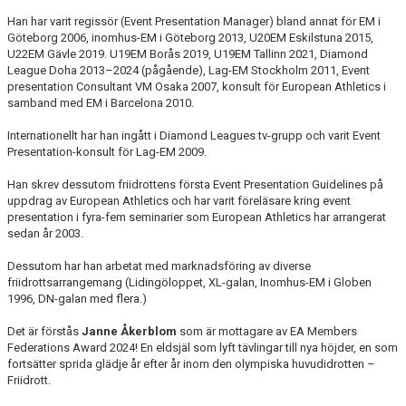
Han har varit regissör (Event Presentation Manager) bland annat för EM i
Göteborg 2006, inomhus-EM i Göteborg 2013, U20EM Eskilstuna 2015,
U22EM Gävle 2019. U19EM Borås 2019, U19EM Tallinn 2021, Diamond
League Doha 2013–2024 (pågående), Lag-EM Stockholm 2011, Event
presentation Consultant VM Osaka 2007, konsult för European Athletics i
samband med EM i Barcelona 2010.
Internationellt har han ingått i Diamond Leagues tv-grupp och varit Event
Presentation-konsult för Lag-EM 2009.
Han skrev dessutom friidrottens första Event Presentation Guidelines på
uppdrag av European Athletics och har varit föreläsare kring event
presentation i fyra-fem seminarier som European Athletics har arrangerat
sedan år 2003.
Dessutom har han arbetat med marknadsföring av diverse
friidrottsarrangemang (Lidingöloppet, XL-galan, Inomhus-EM i Globen
1996, DN-galan med flera.)
Det är förstås
Janne Åkerblom
som är mottagare av EA Members
Federations Award 2024! En eldsjäl som lyft tävlingar till nya höjder, en som
fortsätter sprida glädje år efter år inom den olympiska huvudidrotten –
Friidrott.