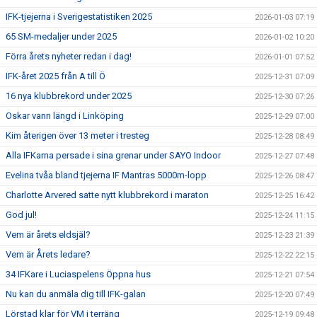
IFK-tjejerna i Sverigestatistiken 2025
2026-01-03 07:19
65 SM-medaljer under 2025
2026-01-02 10:20
Förra årets nyheter redan i dag!
2026-01-01 07:52
IFK-året 2025 från A till Ö
2025-12-31 07:09
16 nya klubbrekord under 2025
2025-12-30 07:26
Oskar vann längd i Linköping
2025-12-29 07:00
Kim återigen över 13 meter i tresteg
2025-12-28 08:49
Alla IFKarna persade i sina grenar under SAYO Indoor
2025-12-27 07:48
Evelina tvåa bland tjejerna IF Mantras 5000m-lopp
2025-12-26 08:47
Charlotte Arvered satte nytt klubbrekord i maraton
2025-12-25 16:42
God jul!
2025-12-24 11:15
Vem är årets eldsjäl?
2025-12-23 21:39
Vem är Årets ledare?
2025-12-22 22:15
34 IFKare i Luciaspelens Öppna hus
2025-12-21 07:54
Nu kan du anmäla dig till IFK-galan
2025-12-20 07:49
Lörstad klar för VM i terräng
2025-12-19 09:48