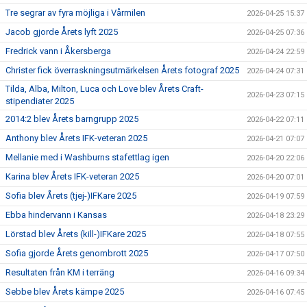
Tre segrar av fyra möjliga i Vårmilen
2026-04-25 15:37
Jacob gjorde Årets lyft 2025
2026-04-25 07:36
Fredrick vann i Åkersberga
2026-04-24 22:59
Christer fick överraskningsutmärkelsen Årets fotograf 2025
2026-04-24 07:31
Tilda, Alba, Milton, Luca och Love blev Årets Craft-
2026-04-23 07:15
stipendiater 2025
2014:2 blev Årets barngrupp 2025
2026-04-22 07:11
Anthony blev Årets IFK-veteran 2025
2026-04-21 07:07
Mellanie med i Washburns stafettlag igen
2026-04-20 22:06
Karina blev Årets IFK-veteran 2025
2026-04-20 07:01
Sofia blev Årets (tjej-)IFKare 2025
2026-04-19 07:59
Ebba hindervann i Kansas
2026-04-18 23:29
Lörstad blev Årets (kill-)IFKare 2025
2026-04-18 07:55
Sofia gjorde Årets genombrott 2025
2026-04-17 07:50
Resultaten från KM i terräng
2026-04-16 09:34
Sebbe blev Årets kämpe 2025
2026-04-16 07:45