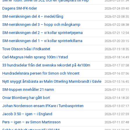
SM M 100m: Silver till JCZ och en fjärdeplats till Filip
2026-07-25 01:34
Dagens SM-IFK-tider
2026-07-24 09:40
SM-nerräkningen del 4 – medel/lång
2026-07-23 08:35
SM-nerräkningen del 3 – hopp och mångkamp
2026-07-22 08:38
SM-nerräkningen del 2 – vi kollar sprintertjejerna
2026-07-21 12:54
SM-nerräkningen del 1 – vi kollar sprinterkillarna
2026-07-20 20:15
Tove Olsson tvåa i Fridkastet
2026-07-19 18:35
Carl-Magnus Helin sprang 100m i Ystad
2026-07-18 14:49
33 hundradelar från det svenska rekordet på 4x100m
2026-07-17 07:58
Hundradelsnära persen för Simon och Vincent
2026-07-16 07:56
Nytt snyggt årtsbästa av Malin Otterling Marmbrandt i Gävle
2026-07-15 16:45
SM-truppen innehåller 21 namn
2026-07-15 07:11
Orvar Blomberg har gått bort
2026-07-14 18:20
Johan Nordenson ensam IFKare i Tumbasprinten
2026-07-13 07:17
Jacob 3:50 – igen – i England
2026-07-12 07:59
Pers – igen – av Simon Martinsson
2026-07-11 07:48