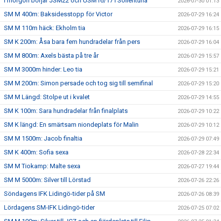
I morgon börjar JSM22 och USM16/17 i Sollentuna
2026-07-30 01:13
SM M 400m: Baksidesstopp för Victor
2026-07-29 16:24
SM M 110m häck: Ekholm tia
2026-07-29 16:15
SM K 200m: Åsa bara fem hundradelar från pers
2026-07-29 16:04
SM M 800m: Axels bästa på tre år
2026-07-29 15:57
SM M 3000m hinder: Leo tia
2026-07-29 15:21
SM M 200m: Simon persade och tog sig till semifinal
2026-07-29 15:20
SM M Längd: Stolpe ut i kvalet
2026-07-29 14:55
SM K 100m: Sara hundradelar från finalplats
2026-07-29 10:22
SM K längd: En smärtsam niondeplats för Malin
2026-07-29 10:12
SM M 1500m: Jacob finaltia
2026-07-29 07:49
SM K 400m: Sofia sexa
2026-07-28 22:34
SM M Tiokamp: Malte sexa
2026-07-27 19:44
SM M 5000m: Silver till Lörstad
2026-07-26 22:26
Söndagens IFK Lidingö-tider på SM
2026-07-26 08:39
Lördagens SM-IFK Lidingö-tider
2026-07-25 07:02