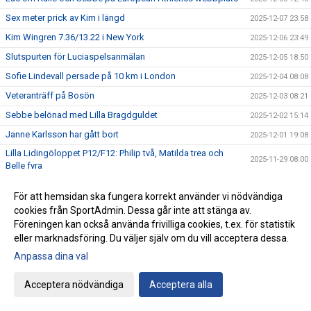
Sex meter prick av Kim i längd
2025-12-07 23:58
Kim Wingren 7.36/13.22 i New York
2025-12-06 23:49
Slutspurten för Luciaspelsanmälan
2025-12-05 18:50
Sofie Lindevall persade på 10 km i London
2025-12-04 08:08
Veteranträff på Bosön
2025-12-03 08:21
Sebbe belönad med Lilla Bragdguldet
2025-12-02 15:14
Janne Karlsson har gått bort
2025-12-01 19:08
Lilla Lidingöloppet P12/F12: Philip två, Matilda trea och
2025-11-29 08:00
Belle fyra
Lilla Lidingöloppet P13/F13: Nils sexa och Hugo och Elliot
2025-11-28 08:31
åtta och nia
För att hemsidan ska fungera korrekt använder vi nödvändiga
cookies från SportAdmin. Dessa går inte att stänga av.
Lilla Lidingöloppet P14/F14: Evelyn sjua!
2025-11-27 07:29
Föreningen kan också använda frivilliga cookies, t.ex. för statistik
Lilla Lidingöloppet P15/F15: Samuel tvåa och Tilda trea
2025-11-26 08:27
eller marknadsföring. Du väljer själv om du vill acceptera dessa.
Snart 1500 anmälningar till Luciaspelen
2025-11-25 22:19
Anpassa dina val
Bli medlem i Veteranklubben och kom på luciafirandet 16
2025-11-24 19:01
december
Acceptera nödvändiga
Acceptera alla
Kort rapport från Svensk Friidrotts höstkonferens
2025-11-23 23:21