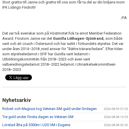
Stort grattis till Janne och grattis till oss som får ta del av din briljans inom
IFK Lidingö Friidrott!
/FA
Det var två svenskar som på Höstmötet fick ta emot Member Federation
Award. Förutom Janne var det
Gunilla Löthagen-Sjöstrand,
som både
varit och ärt coach i Östersund och har suttit i förbundets styrelse. Det var
under åren 2014–2018 ,med ansvar för ”Bättre tränare/ledare”. Efter tiden
som styrelseledamot i SFIF har Gunilla varit ledamot i
Utbildningskommittén från 2018–2023 och även varit
valberedningsledamot 2018–2022 ledamot i Utmärkelsekommitteen
2018–2023.
Nyhetsarkiv
Robert och Magnus tog Veteran-SM-guld under lördagen
2026-08-09 07:03
Tre guld under första dagen av Veteran-SM
2026-08-08 14:59
Lörstad åtta på 3000m i U20 VM i Eugene
2026-08-08 05:35