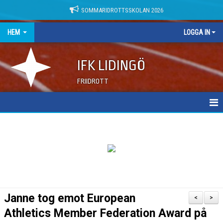
SOMMARIDROTTSSKOLAN 2026
HEM
LOGGA IN
IFK LIDINGÖ
FRIIDROTT
NYHETER
DOKUMENT
Janne tog emot European
<
>
Athletics Member Federation Award på