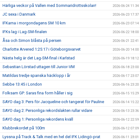
Härliga veckor på Vallen med Sommaridrottsskolan!
2026-06-24 11:34
JC sexa i Danmark
2026-06-23 17:37
IFKarna i morgondagens SM 10 km
2026-06-23 07:14
IFKs lag i Lag-SM-finalen
2026-06-22 18:00
Åsa och Simon blåsta på persen
2026-06-21 22:41
Charlotte Arvered 1:25:17 i Göteborgsvarvet
2026-06-20 14:00
Nästa helg är det Lag-SM-final i Karlstad
2026-06-19 18:12
Sebastian Lörstad uttagen till Junior-VM
2026-06-18 23:00
Matildas tredje spanska häcklopp i år
2026-06-17 23:07
Sebbe 13:45 i London
2026-06-16 23:20
Folksam GP: Saras fina form håller i sig
2026-06-15 15:29
SAYO dag 3: Pers för Jacqueline och tangerat för Pauline
2026-06-14 15:22
SAYO dag 2: Personliga rekordslakten rullar vidare
2026-06-13 23:36
SAYO dag 1: Personliga rekordens kväll
2026-06-12 22:59
Klubbrekordet på 100m
2026-06-12 07:09
Lyssna på Track & Talk med en hel del IFK Lidingö-prat
2026-06-11 23:01