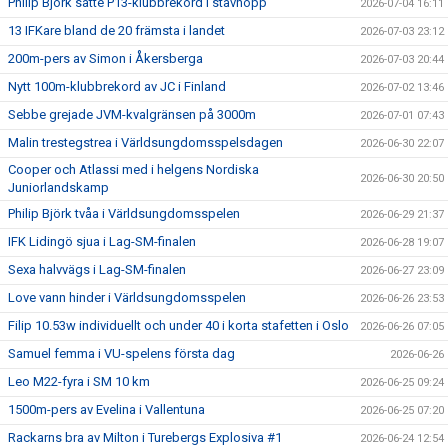
Philip Björk satte P13-klubbrekord i stavhopp
2026-07-04 16:11
13 IFKare bland de 20 främsta i landet
2026-07-03 23:12
200m-pers av Simon i Åkersberga
2026-07-03 20:44
Nytt 100m-klubbrekord av JC i Finland
2026-07-02 13:46
Sebbe grejade JVM-kvalgränsen på 3000m
2026-07-01 07:43
Malin trestegstrea i Världsungdomsspelsdagen
2026-06-30 22:07
Cooper och Atlassi med i helgens Nordiska
2026-06-30 20:50
Juniorlandskamp
Philip Björk tvåa i Världsungdomsspelen
2026-06-29 21:37
IFK Lidingö sjua i Lag-SM-finalen
2026-06-28 19:07
Sexa halvvägs i Lag-SM-finalen
2026-06-27 23:09
Love vann hinder i Världsungdomsspelen
2026-06-26 23:53
Filip 10.53w individuellt och under 40 i korta stafetten i Oslo
2026-06-26 07:05
Samuel femma i VU-spelens första dag
2026-06-26
Leo M22-fyra i SM 10 km
2026-06-25 09:24
1500m-pers av Evelina i Vallentuna
2026-06-25 07:20
Rackarns bra av Milton i Turebergs Explosiva #1
2026-06-24 12:54