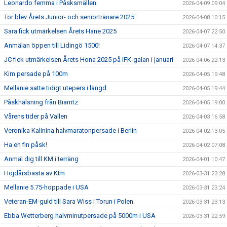
Leonardo femma i Påsksmällen
2026-04-09 09:04
Tor blev Årets Junior- och seniortränare 2025
2026-04-08 10:15
Sara fick utmärkelsen Årets Hane 2025
2026-04-07 22:50
Anmälan öppen till Lidingö 1500!
2026-04-07 14:37
JC fick utmärkelsen Årets Hona 2025 på IFK-galan i januari
2026-04-06 22:13
Kim persade på 100m
2026-04-05 19:48
Mellanie satte tidigt utepers i längd
2026-04-05 19:44
Påskhälsning från Biarritz
2026-04-05 19:00
Vårens tider på Vallen
2026-04-03 16:58
Veronika Kalinina halvmaratonpersade i Berlin
2026-04-02 13:05
Ha en fin påsk!
2026-04-02 07:08
Anmäl dig till KM i terräng
2026-04-01 10:47
Höjdårsbästa av KIm
2026-03-31 23:28
Mellanie 5.75-hoppade i USA
2026-03-31 23:24
Veteran-EM-guld till Sara Wiss i Torun i Polen
2026-03-31 23:13
Ebba Wetterberg halvminutpersade på 5000m i USA
2026-03-31 22:59