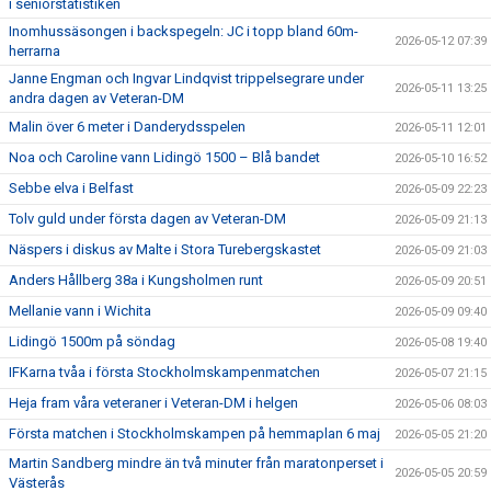
i seniorstatistiken
Inomhussäsongen i backspegeln: JC i topp bland 60m-
2026-05-12 07:39
herrarna
Janne Engman och Ingvar Lindqvist trippelsegrare under
2026-05-11 13:25
andra dagen av Veteran-DM
Malin över 6 meter i Danderydsspelen
2026-05-11 12:01
Noa och Caroline vann Lidingö 1500 – Blå bandet
2026-05-10 16:52
Sebbe elva i Belfast
2026-05-09 22:23
Tolv guld under första dagen av Veteran-DM
2026-05-09 21:13
Näspers i diskus av Malte i Stora Turebergskastet
2026-05-09 21:03
Anders Hållberg 38a i Kungsholmen runt
2026-05-09 20:51
Mellanie vann i Wichita
2026-05-09 09:40
Lidingö 1500m på söndag
2026-05-08 19:40
IFKarna tvåa i första Stockholmskampenmatchen
2026-05-07 21:15
Heja fram våra veteraner i Veteran-DM i helgen
2026-05-06 08:03
Första matchen i Stockholmskampen på hemmaplan 6 maj
2026-05-05 21:20
Martin Sandberg mindre än två minuter från maratonperset i
2026-05-05 20:59
Västerås