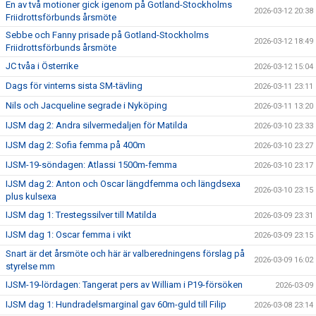
En av två motioner gick igenom på Gotland-Stockholms
2026-03-12 20:38
Friidrottsförbunds årsmöte
Sebbe och Fanny prisade på Gotland-Stockholms
2026-03-12 18:49
Friidrottsförbunds årsmöte
JC tvåa i Österrike
2026-03-12 15:04
Dags för vinterns sista SM-tävling
2026-03-11 23:11
Nils och Jacqueline segrade i Nyköping
2026-03-11 13:20
IJSM dag 2: Andra silvermedaljen för Matilda
2026-03-10 23:33
IJSM dag 2: Sofia femma på 400m
2026-03-10 23:27
IJSM-19-söndagen: Atlassi 1500m-femma
2026-03-10 23:17
IJSM dag 2: Anton och Oscar längdfemma och längdsexa
2026-03-10 23:15
plus kulsexa
IJSM dag 1: Trestegssilver till Matilda
2026-03-09 23:31
IJSM dag 1: Oscar femma i vikt
2026-03-09 23:15
Snart är det årsmöte och här är valberedningens förslag på
2026-03-09 16:02
styrelse mm
IJSM-19-lördagen: Tangerat pers av William i P19-försöken
2026-03-09
IJSM dag 1: Hundradelsmarginal gav 60m-guld till Filip
2026-03-08 23:14