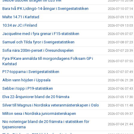
Sebbe dubbelt uttagen till U20 VM
2026-07-10 20:08
Bara två IFK Lidingö-14-åringar i Sverigestatistiken
2026-07-10 07:14
Malte 14.71 i Karlstad
2026-07-09 13:19
10.34 av JC i Finland
2026-07-09 13:03
Jacqueline med i fyra grenar i F15-statistiken
2026-07-09 07:07
Samuel och Tilda fyror i Sverigestatistiken
2026-07-08 07:23
Sofia nära 200m-perset i Öresundsspelen
2026-07-07 23:39
Fyra IFKare anmälda till morgondagens Folksam GP i
2026-07-07 07:55
Karlstad
P17-topparna i Sverigestatistiken
2026-07-07 07:49
Albin vann höjden i Uppsala
2026-07-06 21:28
Sebbe i topp i P19-statistiken
2026-07-06 07:43
Elva 22-årsjuniorer bland de 20 främsta
2026-07-05 17:30
Silver till Magnus i Nordiska veteranmästerskapen i Oslo
2026-07-05 11:48
Milton sexa i Nordiska juniormästerskapen
2026-07-05 09:37
Nio noteringar bland de 20 främsta i statistiken för
2026-07-04 21:44
tjejseniorerna