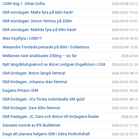
IJSM dag 1: Silver-Sofia
2026-03-08 23:12
ISM-söndagen: Malte fyra på 60m häck!
2026-03-07 10:52
ISM-söndagen: Simon femma på 200m
2026-03-06 10:51
ISM-söndagen: Matilda fyra på 60m häck!
2026-03-05 10:12
Alex höjdfyra i USM17
2026-03-04 18:33
Alexandre Trindade persade på 60m i Sollentuna
2026-03-04 13:30
Mellanies näst snabbaste 200ing – so far
2026-03-04
Nytt längdklubgrekord av Alice Lindgren Engelblom i USA
2026-03-03 21:34
ISM-lördagen: Anton längd-femma!
2026-03-03 08:14
ISM-lördagen: Johanna stav-femma!
2026-03-02 09:00
Dagens IFKare i ISM
2026-03-01 09:50
ISM-lördagen: JCs första individuella SM-guld
2026-03-01 08:16
ISM-lördagen: Sara 60m-femma!
2026-03-01 08:13
ISM-fredagen: JC, Sara och Anton till lördagens finaler
2026-02-28
Senaste numret av IFK-Bulletinen
2026-02-27 17:53
Dags att planera helgens ISM i Sätra friidrottshall
2026-02-26 23:16