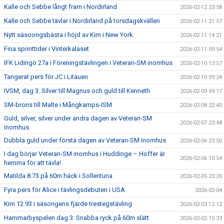
Kalle och Sebbe långt fram i Nordirland
2026-02-12 23:58
Kalle och Sebbe tävlar i Nordirland på torsdagskvällen
2026-02-11 21:57
Nytt säsoongsbästa i höjd av Kim i New York.
2026-02-11 14:21
Fina sprinttider i Vinterkalaset
2026-02-11 09:54
IFK Lidingö 27a i Föreningstävlingen i Veteran-SM inomhus
2026-02-10 13:57
Tangerat pers för JC i Litauen
2026-02-10 09:24
IVSM, dag 3: Silver till Magnus och guld till Kenneth
2026-02-09 09:17
SM-brons till Malte i Mångkamps-ISM
2026-02-08 22:40
Guld, silver, silver under andra dagen av Veteran-SM
2026-02-07 23:48
inomhus
Dubbla guld under första dagen av Veteran-SM inomhus
2026-02-06 23:50
I dag börjar Veteran-SM inomhus i Huddinge – Hoffer är
2026-02-06 10:54
hemma för att tävla!
Matilda 8.73 på 60m häck i Sollentuna
2026-02-05 23:26
Fyra pers för Alice i tävlingsdebuten i USA
2026-02-04
Kim 12.93 i säsongens fjärde trestegstävling
2026-02-03 12:12
Hammarbyspelen dag 3: Snabba ryck på 60m slätt
2026-02-02 15:33