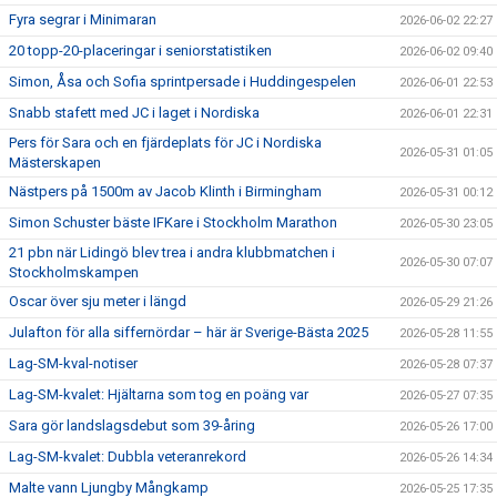
Fyra segrar i Minimaran
2026-06-02 22:27
20 topp-20-placeringar i seniorstatistiken
2026-06-02 09:40
Simon, Åsa och Sofia sprintpersade i Huddingespelen
2026-06-01 22:53
Snabb stafett med JC i laget i Nordiska
2026-06-01 22:31
Pers för Sara och en fjärdeplats för JC i Nordiska
2026-05-31 01:05
Mästerskapen
Nästpers på 1500m av Jacob Klinth i Birmingham
2026-05-31 00:12
Simon Schuster bäste IFKare i Stockholm Marathon
2026-05-30 23:05
21 pbn när Lidingö blev trea i andra klubbmatchen i
2026-05-30 07:07
Stockholmskampen
Oscar över sju meter i längd
2026-05-29 21:26
Julafton för alla siffernördar – här är Sverige-Bästa 2025
2026-05-28 11:55
Lag-SM-kval-notiser
2026-05-28 07:37
Lag-SM-kvalet: Hjältarna som tog en poäng var
2026-05-27 07:35
Sara gör landslagsdebut som 39-åring
2026-05-26 17:00
Lag-SM-kvalet: Dubbla veteranrekord
2026-05-26 14:34
Malte vann Ljungby Mångkamp
2026-05-25 17:35