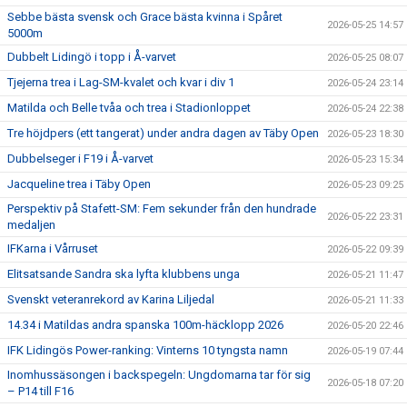
Sebbe bästa svensk och Grace bästa kvinna i Spåret
2026-05-25 14:57
5000m
Dubbelt Lidingö i topp i Å-varvet
2026-05-25 08:07
Tjejerna trea i Lag-SM-kvalet och kvar i div 1
2026-05-24 23:14
Matilda och Belle tvåa och trea i Stadionloppet
2026-05-24 22:38
Tre höjdpers (ett tangerat) under andra dagen av Täby Open
2026-05-23 18:30
Dubbelseger i F19 i Å-varvet
2026-05-23 15:34
Jacqueline trea i Täby Open
2026-05-23 09:25
Perspektiv på Stafett-SM: Fem sekunder från den hundrade
2026-05-22 23:31
medaljen
IFKarna i Vårruset
2026-05-22 09:39
Elitsatsande Sandra ska lyfta klubbens unga
2026-05-21 11:47
Svenskt veteranrekord av Karina Liljedal
2026-05-21 11:33
14.34 i Matildas andra spanska 100m-häcklopp 2026
2026-05-20 22:46
IFK Lidingös Power-ranking: Vinterns 10 tyngsta namn
2026-05-19 07:44
Inomhussäsongen i backspegeln: Ungdomarna tar för sig
2026-05-18 07:20
– P14 till F16