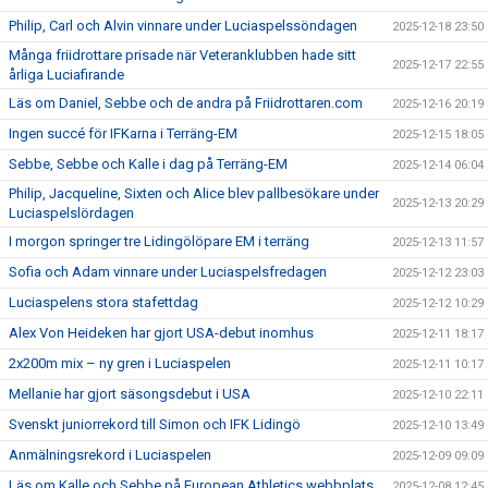
Philip, Carl och Alvin vinnare under Luciaspelssöndagen
2025-12-18 23:50
Många friidrottare prisade när Veteranklubben hade sitt
2025-12-17 22:55
årliga Luciafirande
Läs om Daniel, Sebbe och de andra på Friidrottaren.com
2025-12-16 20:19
Ingen succé för IFKarna i Terräng-EM
2025-12-15 18:05
Sebbe, Sebbe och Kalle i dag på Terräng-EM
2025-12-14 06:04
Philip, Jacqueline, Sixten och Alice blev pallbesökare under
2025-12-13 20:29
Luciaspelslördagen
I morgon springer tre Lidingölöpare EM i terräng
2025-12-13 11:57
Sofia och Adam vinnare under Luciaspelsfredagen
2025-12-12 23:03
Luciaspelens stora stafettdag
2025-12-12 10:29
Alex Von Heideken har gjort USA-debut inomhus
2025-12-11 18:17
2x200m mix – ny gren i Luciaspelen
2025-12-11 10:17
Mellanie har gjort säsongsdebut i USA
2025-12-10 22:11
Svenskt juniorrekord till Simon och IFK Lidingö
2025-12-10 13:49
Anmälningsrekord i Luciaspelen
2025-12-09 09:09
Läs om Kalle och Sebbe på European Athletics webbplats
2025-12-08 12:45