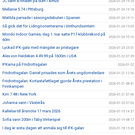
JC vann B-finalen på 60m i Århus
2026-01-24 19:24
Mellanie 5.74 i Pittsburg
2026-01-24 19:18
Matilda persade i säsongsdebuten i Spanien
2026-01-24 19:11
Så gick det för Lidingöorienterarna i Vinthundsvintern
2026-01-24 19:03
Mondo Indoor Games, dag 1: Ivar satte P17-klubbrekord på
2026-01-24 10:16
60m
Lyckad IFK-gala med mängder av pristagare
2026-01-23 23:51
Alex von Heideken 4.49.99 på 1600m i USA
2026-01-22 07:39
IFKarna på Friidrottsgalan
2026-01-22
Friidrottsgalan: Daniel prisades som Årets ungdomsledare
2026-01-21 12:56
Friidrottsgalan: Kortastafettlaget gjorde Årets prestation i
2026-01-21 08:41
Finnkampen
Kim 7.48 i New York
2026-01-21 07:06
Johanna vann i Västerås
2026-01-20 07:03
Kallelse till årsmöte 17 mars 2026
2026-01-19 14:37
Sofia vann 200m i Täby Vinterspel
2026-01-19 08:17
I dag är sista dagen att anmäla sig till IFK-galan
2026-01-18 13:45