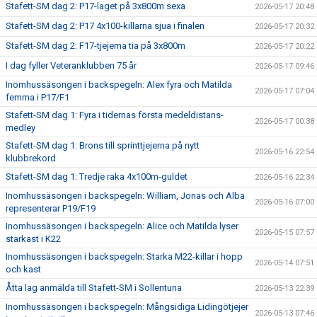
Stafett-SM dag 2: P17-laget på 3x800m sexa
2026-05-17 20:48
Stafett-SM dag 2: P17 4x100-killarna sjua i finalen
2026-05-17 20:32
Stafett-SM dag 2: F17-tjejerna tia på 3x800m
2026-05-17 20:22
I dag fyller Veteranklubben 75 år
2026-05-17 09:46
Inomhussäsongen i backspegeln: Alex fyra och Matilda
2026-05-17 07:04
femma i P17/F1
Stafett-SM dag 1: Fyra i tidernas första medeldistans-
2026-05-17 00:38
medley
Stafett-SM dag 1: Brons till sprinttjejerna på nytt
2026-05-16 22:54
klubbrekord
Stafett-SM dag 1: Tredje raka 4x100m-guldet
2026-05-16 22:34
Inomhussäsongen i backspegeln: William, Jonas och Alba
2026-05-16 07:00
representerar P19/F19
Inomhussäsongen i backspegeln: Alice och Matilda lyser
2026-05-15 07:57
starkast i K22
Inomhussäsongen i backspegeln: Starka M22-killar i hopp
2026-05-14 07:51
och kast
Åtta lag anmälda till Stafett-SM i Sollentuna
2026-05-13 22:39
Inomhussäsongen i backspegeln: Mångsidiga Lidingötjejer
2026-05-13 07:46