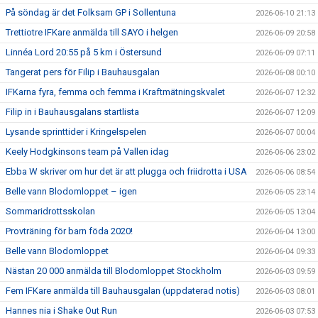
På söndag är det Folksam GP i Sollentuna
2026-06-10 21:13
Trettiotre IFKare anmälda till SAYO i helgen
2026-06-09 20:58
Linnéa Lord 20:55 på 5 km i Östersund
2026-06-09 07:11
Tangerat pers för Filip i Bauhausgalan
2026-06-08 00:10
IFKarna fyra, femma och femma i Kraftmätningskvalet
2026-06-07 12:32
Filip in i Bauhausgalans startlista
2026-06-07 12:09
Lysande sprinttider i Kringelspelen
2026-06-07 00:04
Keely Hodgkinsons team på Vallen idag
2026-06-06 23:02
Ebba W skriver om hur det är att plugga och friidrotta i USA
2026-06-06 08:54
Belle vann Blodomloppet – igen
2026-06-05 23:14
Sommaridrottsskolan
2026-06-05 13:04
Provträning för barn föda 2020!
2026-06-04 13:00
Belle vann Blodomloppet
2026-06-04 09:33
Nästan 20 000 anmälda till Blodomloppet Stockholm
2026-06-03 09:59
Fem IFKare anmälda till Bauhausgalan (uppdaterad notis)
2026-06-03 08:01
Hannes nia i Shake Out Run
2026-06-03 07:53