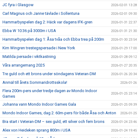
JC fyra i Glasgow
2026-02-01 13:28
Carl Magnus och Janne tävlade i Sollentuna
2026-02-01 09:30
Hammarbyspelen dag 2: Häck var dagens IFK-gren
2026-01-31 22:37
Ebba W 10:36 på 3000m i USA
2026-01-31 21:30
Hammarbyspelen dag 1: Åsa tvåa och Ebba trea på 200m
2026-01-30 23:54
Kim Wingren trestegspersade i New York
2026-01-29 17:00
Matilda persade i viktkastning
2026-01-28 09:12
Våra arrangemang 2025
2026-01-27 20:35
Tre guld och ett brons under söndagens Veteran-DM
2026-01-26 20:34
Anmäl till årets Sommaridrottsskola!
2026-01-26
Flera 200m-pers under tredje dagen av Mondo Indoor
2026-01-25 23:14
Games
Johanna vann Mondo Indoor Games Gala
2026-01-25 09:39
Mondo Indoor Games, dag 2: 60m-pers för både Åsa och Anton
2026-01-25
Bra start i Veteran-DM – sex guld, ett silver och fem brons
2026-01-24 23:46
Alex von Heideken sprang 800m i USA
2026-01-24 19:45