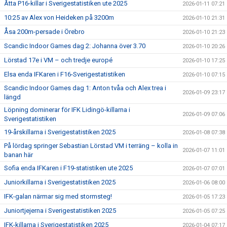
Åtta P16-killar i Sverigestatistiken ute 2025
2026-01-11 07:21
10:25 av Alex von Heideken på 3200m
2026-01-10 21:31
Åsa 200m-persade i Örebro
2026-01-10 21:23
Scandic Indoor Games dag 2: Johanna över 3.70
2026-01-10 20:26
Lörstad 17e i VM – och tredje europé
2026-01-10 17:25
Elsa enda IFKaren i F16-Sverigestatistiken
2026-01-10 07:15
Scandic Indoor Games dag 1: Anton tvåa och Alex trea i
2026-01-09 23:17
längd
Löpning dominerar för IFK Lidingö-killarna i
2026-01-09 07:06
Sverigestatistiken
19-årskillarna i Sverigestatistiken 2025
2026-01-08 07:38
På lördag springer Sebastian Lörstad VM i terräng – kolla in
2026-01-07 11:01
banan här
Sofia enda IFKaren i F19-statistiken ute 2025
2026-01-07 07:01
Juniorkillarna i Sverigestatistiken 2025
2026-01-06 08:00
IFK-galan närmar sig med stormsteg!
2026-01-05 17:23
Juniortjejerna i Sverigestatistiken 2025
2026-01-05 07:25
IFK-killarna i Sverigestatistiken 2025
2026-01-04 07:17