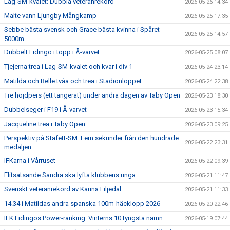
Lag-SM-kvalet: Dubbla veteranrekord
2026-05-26 14:34
Malte vann Ljungby Mångkamp
2026-05-25 17:35
Sebbe bästa svensk och Grace bästa kvinna i Spåret
2026-05-25 14:57
5000m
Dubbelt Lidingö i topp i Å-varvet
2026-05-25 08:07
Tjejerna trea i Lag-SM-kvalet och kvar i div 1
2026-05-24 23:14
Matilda och Belle tvåa och trea i Stadionloppet
2026-05-24 22:38
Tre höjdpers (ett tangerat) under andra dagen av Täby Open
2026-05-23 18:30
Dubbelseger i F19 i Å-varvet
2026-05-23 15:34
Jacqueline trea i Täby Open
2026-05-23 09:25
Perspektiv på Stafett-SM: Fem sekunder från den hundrade
2026-05-22 23:31
medaljen
IFKarna i Vårruset
2026-05-22 09:39
Elitsatsande Sandra ska lyfta klubbens unga
2026-05-21 11:47
Svenskt veteranrekord av Karina Liljedal
2026-05-21 11:33
14.34 i Matildas andra spanska 100m-häcklopp 2026
2026-05-20 22:46
IFK Lidingös Power-ranking: Vinterns 10 tyngsta namn
2026-05-19 07:44