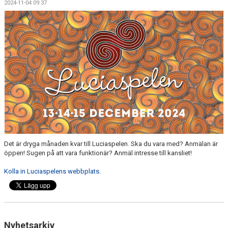
2024-11-04 09:37
Det är dryga månaden kvar till Luciaspelen. Ska du vara med? Anmälan är
öppen! Sugen på att vara funktionär? Anmäl intresse till kansliet!
Kolla in Luciaspelens webbplats.
Nyhetsarkiv