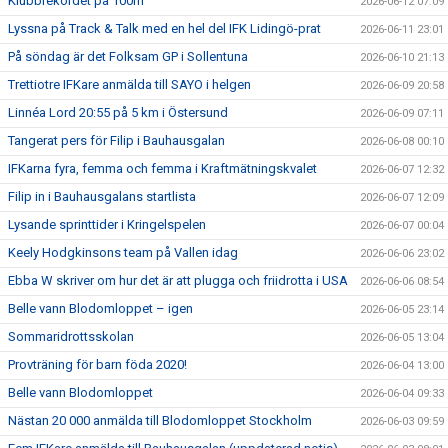
Klubbrekordet på 100m
2026-06-12 07:09
Lyssna på Track & Talk med en hel del IFK Lidingö-prat
2026-06-11 23:01
På söndag är det Folksam GP i Sollentuna
2026-06-10 21:13
Trettiotre IFKare anmälda till SAYO i helgen
2026-06-09 20:58
Linnéa Lord 20:55 på 5 km i Östersund
2026-06-09 07:11
Tangerat pers för Filip i Bauhausgalan
2026-06-08 00:10
IFKarna fyra, femma och femma i Kraftmätningskvalet
2026-06-07 12:32
Filip in i Bauhausgalans startlista
2026-06-07 12:09
Lysande sprinttider i Kringelspelen
2026-06-07 00:04
Keely Hodgkinsons team på Vallen idag
2026-06-06 23:02
Ebba W skriver om hur det är att plugga och friidrotta i USA
2026-06-06 08:54
Belle vann Blodomloppet – igen
2026-06-05 23:14
Sommaridrottsskolan
2026-06-05 13:04
Provträning för barn föda 2020!
2026-06-04 13:00
Belle vann Blodomloppet
2026-06-04 09:33
Nästan 20 000 anmälda till Blodomloppet Stockholm
2026-06-03 09:59