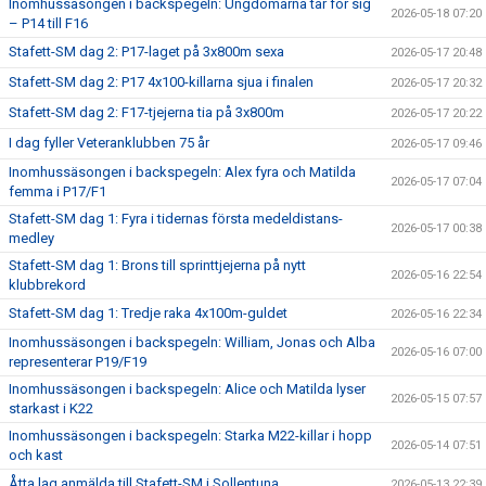
Inomhussäsongen i backspegeln: Ungdomarna tar för sig
2026-05-18 07:20
– P14 till F16
Stafett-SM dag 2: P17-laget på 3x800m sexa
2026-05-17 20:48
Stafett-SM dag 2: P17 4x100-killarna sjua i finalen
2026-05-17 20:32
Stafett-SM dag 2: F17-tjejerna tia på 3x800m
2026-05-17 20:22
I dag fyller Veteranklubben 75 år
2026-05-17 09:46
Inomhussäsongen i backspegeln: Alex fyra och Matilda
2026-05-17 07:04
femma i P17/F1
Stafett-SM dag 1: Fyra i tidernas första medeldistans-
2026-05-17 00:38
medley
Stafett-SM dag 1: Brons till sprinttjejerna på nytt
2026-05-16 22:54
klubbrekord
Stafett-SM dag 1: Tredje raka 4x100m-guldet
2026-05-16 22:34
Inomhussäsongen i backspegeln: William, Jonas och Alba
2026-05-16 07:00
representerar P19/F19
Inomhussäsongen i backspegeln: Alice och Matilda lyser
2026-05-15 07:57
starkast i K22
Inomhussäsongen i backspegeln: Starka M22-killar i hopp
2026-05-14 07:51
och kast
Åtta lag anmälda till Stafett-SM i Sollentuna
2026-05-13 22:39