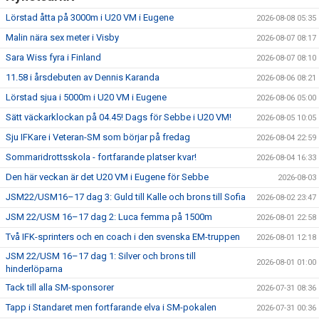
Lörstad åtta på 3000m i U20 VM i Eugene
2026-08-08 05:35
Malin nära sex meter i Visby
2026-08-07 08:17
Sara Wiss fyra i Finland
2026-08-07 08:10
11.58 i årsdebuten av Dennis Karanda
2026-08-06 08:21
Lörstad sjua i 5000m i U20 VM i Eugene
2026-08-06 05:00
Sätt väckarklockan på 04.45! Dags för Sebbe i U20 VM!
2026-08-05 10:05
Sju IFKare i Veteran-SM som börjar på fredag
2026-08-04 22:59
Sommaridrottsskola - fortfarande platser kvar!
2026-08-04 16:33
Den här veckan är det U20 VM i Eugene för Sebbe
2026-08-03
JSM22/USM16–17 dag 3: Guld till Kalle och brons till Sofia
2026-08-02 23:47
JSM 22/USM 16–17 dag 2: Luca femma på 1500m
2026-08-01 22:58
Två IFK-sprinters och en coach i den svenska EM-truppen
2026-08-01 12:18
JSM 22/USM 16–17 dag 1: Silver och brons till
2026-08-01 01:00
hinderlöparna
Tack till alla SM-sponsorer
2026-07-31 08:36
Tapp i Standaret men fortfarande elva i SM-pokalen
2026-07-31 00:36