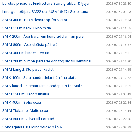
Lörstad prisad av Friidrottens Stora grabbar & tjejer
2026-07-30 23:40
I morgon börjar JSM22 och USM16/17 i Sollentuna
2026-07-30 01:13
SM M 400m: Baksidesstopp för Victor
2026-07-29 16:24
SM M 110m häck: Ekholm tia
2026-07-29 16:15
SM K 200m: Åsa bara fem hundradelar från pers
2026-07-29 16:04
SM M 800m: Axels bästa på tre år
2026-07-29 15:57
SM M 3000m hinder: Leo tia
2026-07-29 15:21
SM M 200m: Simon persade och tog sig till semifinal
2026-07-29 15:20
SM M Längd: Stolpe ut i kvalet
2026-07-29 14:55
SM K 100m: Sara hundradelar från finalplats
2026-07-29 10:22
SM K längd: En smärtsam niondeplats för Malin
2026-07-29 10:12
SM M 1500m: Jacob finaltia
2026-07-29 07:49
SM K 400m: Sofia sexa
2026-07-28 22:34
SM M Tiokamp: Malte sexa
2026-07-27 19:44
SM M 5000m: Silver till Lörstad
2026-07-26 22:26
Söndagens IFK Lidingö-tider på SM
2026-07-26 08:39