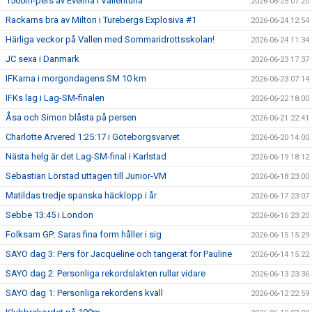
1500m-pers av Evelina i Vallentuna
2026-06-25 07:20
Rackarns bra av Milton i Turebergs Explosiva #1
2026-06-24 12:54
Härliga veckor på Vallen med Sommaridrottsskolan!
2026-06-24 11:34
JC sexa i Danmark
2026-06-23 17:37
IFKarna i morgondagens SM 10 km
2026-06-23 07:14
IFKs lag i Lag-SM-finalen
2026-06-22 18:00
Åsa och Simon blåsta på persen
2026-06-21 22:41
Charlotte Arvered 1:25:17 i Göteborgsvarvet
2026-06-20 14:00
Nästa helg är det Lag-SM-final i Karlstad
2026-06-19 18:12
Sebastian Lörstad uttagen till Junior-VM
2026-06-18 23:00
Matildas tredje spanska häcklopp i år
2026-06-17 23:07
Sebbe 13:45 i London
2026-06-16 23:20
Folksam GP: Saras fina form håller i sig
2026-06-15 15:29
SAYO dag 3: Pers för Jacqueline och tangerat för Pauline
2026-06-14 15:22
SAYO dag 2: Personliga rekordslakten rullar vidare
2026-06-13 23:36
SAYO dag 1: Personliga rekordens kväll
2026-06-12 22:59