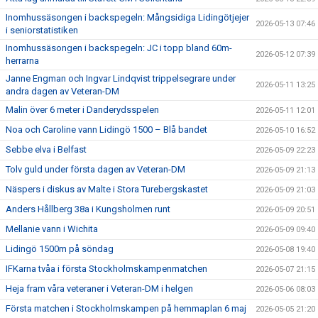
Inomhussäsongen i backspegeln: Mångsidiga Lidingötjejer
2026-05-13 07:46
i seniorstatistiken
Inomhussäsongen i backspegeln: JC i topp bland 60m-
2026-05-12 07:39
herrarna
Janne Engman och Ingvar Lindqvist trippelsegrare under
2026-05-11 13:25
andra dagen av Veteran-DM
Malin över 6 meter i Danderydsspelen
2026-05-11 12:01
Noa och Caroline vann Lidingö 1500 – Blå bandet
2026-05-10 16:52
Sebbe elva i Belfast
2026-05-09 22:23
Tolv guld under första dagen av Veteran-DM
2026-05-09 21:13
Näspers i diskus av Malte i Stora Turebergskastet
2026-05-09 21:03
Anders Hållberg 38a i Kungsholmen runt
2026-05-09 20:51
Mellanie vann i Wichita
2026-05-09 09:40
Lidingö 1500m på söndag
2026-05-08 19:40
IFKarna tvåa i första Stockholmskampenmatchen
2026-05-07 21:15
Heja fram våra veteraner i Veteran-DM i helgen
2026-05-06 08:03
Första matchen i Stockholmskampen på hemmaplan 6 maj
2026-05-05 21:20