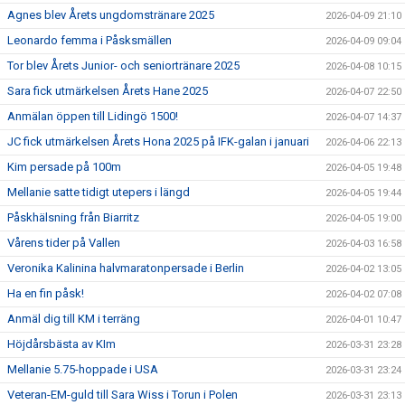
Agnes blev Årets ungdomstränare 2025
2026-04-09 21:10
Leonardo femma i Påsksmällen
2026-04-09 09:04
Tor blev Årets Junior- och seniortränare 2025
2026-04-08 10:15
Sara fick utmärkelsen Årets Hane 2025
2026-04-07 22:50
Anmälan öppen till Lidingö 1500!
2026-04-07 14:37
JC fick utmärkelsen Årets Hona 2025 på IFK-galan i januari
2026-04-06 22:13
Kim persade på 100m
2026-04-05 19:48
Mellanie satte tidigt utepers i längd
2026-04-05 19:44
Påskhälsning från Biarritz
2026-04-05 19:00
Vårens tider på Vallen
2026-04-03 16:58
Veronika Kalinina halvmaratonpersade i Berlin
2026-04-02 13:05
Ha en fin påsk!
2026-04-02 07:08
Anmäl dig till KM i terräng
2026-04-01 10:47
Höjdårsbästa av KIm
2026-03-31 23:28
Mellanie 5.75-hoppade i USA
2026-03-31 23:24
Veteran-EM-guld till Sara Wiss i Torun i Polen
2026-03-31 23:13