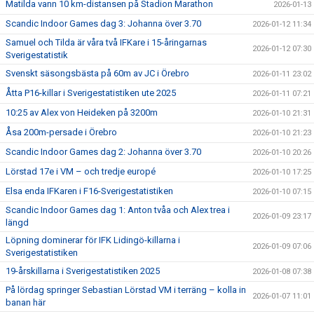
Matilda vann 10 km-distansen på Stadion Marathon
2026-01-13
Scandic Indoor Games dag 3: Johanna över 3.70
2026-01-12 11:34
Samuel och Tilda är våra två IFKare i 15-åringarnas
2026-01-12 07:30
Sverigestatistik
Svenskt säsongsbästa på 60m av JC i Örebro
2026-01-11 23:02
Åtta P16-killar i Sverigestatistiken ute 2025
2026-01-11 07:21
10:25 av Alex von Heideken på 3200m
2026-01-10 21:31
Åsa 200m-persade i Örebro
2026-01-10 21:23
Scandic Indoor Games dag 2: Johanna över 3.70
2026-01-10 20:26
Lörstad 17e i VM – och tredje europé
2026-01-10 17:25
Elsa enda IFKaren i F16-Sverigestatistiken
2026-01-10 07:15
Scandic Indoor Games dag 1: Anton tvåa och Alex trea i
2026-01-09 23:17
längd
Löpning dominerar för IFK Lidingö-killarna i
2026-01-09 07:06
Sverigestatistiken
19-årskillarna i Sverigestatistiken 2025
2026-01-08 07:38
På lördag springer Sebastian Lörstad VM i terräng – kolla in
2026-01-07 11:01
banan här