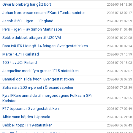
Orvar Blomberg har gått bort
2026-07-14 18:20
Johan Nordenson ensam IFKare i Tumbasprinten
2026-07-13 07:17
Jacob 3:50 – igen – i England
2026-07-12 07:59
Pers – igen – av Simon Martinsson
2026-07-11 07:48
Sebbe dubbelt uttagen till U20 VM
2026-07-10 20:08
Bara två IFK Lidingö-14-åringar i Sverigestatistiken
2026-07-10 07:14
Malte 14.71 i Karlstad
2026-07-09 13:19
10.34 av JC i Finland
2026-07-09 13:03
Jacqueline med i fyra grenar i F15-statistiken
2026-07-09 07:07
Samuel och Tilda fyror i Sverigestatistiken
2026-07-08 07:23
Sofia nära 200m-perset i Öresundsspelen
2026-07-07 23:39
Fyra IFKare anmälda till morgondagens Folksam GP i
2026-07-07 07:55
Karlstad
P17-topparna i Sverigestatistiken
2026-07-07 07:49
Albin vann höjden i Uppsala
2026-07-06 21:28
Sebbe i topp i P19-statistiken
2026-07-06 07:43