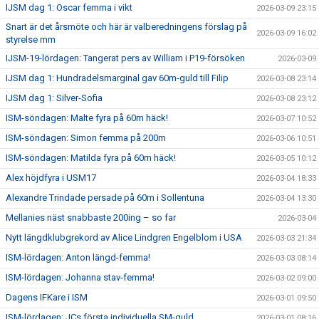
IJSM dag 1: Oscar femma i vikt
2026-03-09 23:15
Snart är det årsmöte och här är valberedningens förslag på
2026-03-09 16:02
styrelse mm
IJSM-19-lördagen: Tangerat pers av William i P19-försöken
2026-03-09
IJSM dag 1: Hundradelsmarginal gav 60m-guld till Filip
2026-03-08 23:14
IJSM dag 1: Silver-Sofia
2026-03-08 23:12
ISM-söndagen: Malte fyra på 60m häck!
2026-03-07 10:52
ISM-söndagen: Simon femma på 200m
2026-03-06 10:51
ISM-söndagen: Matilda fyra på 60m häck!
2026-03-05 10:12
Alex höjdfyra i USM17
2026-03-04 18:33
Alexandre Trindade persade på 60m i Sollentuna
2026-03-04 13:30
Mellanies näst snabbaste 200ing – so far
2026-03-04
Nytt längdklubgrekord av Alice Lindgren Engelblom i USA
2026-03-03 21:34
ISM-lördagen: Anton längd-femma!
2026-03-03 08:14
ISM-lördagen: Johanna stav-femma!
2026-03-02 09:00
Dagens IFKare i ISM
2026-03-01 09:50
ISM-lördagen: JCs första individuella SM-guld
2026-03-01 08:16