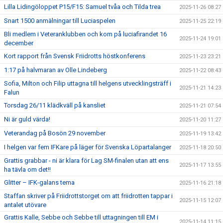
Lilla Lidingöloppet P15/F15: Samuel tvåa och Tilda trea
2025-11-26 08:27
Snart 1500 anmälningar till Luciaspelen
2025-11-25 22:19
Bli medlem i Veteranklubben och kom på luciafirandet 16
2025-11-24 19:01
december
Kort rapport från Svensk Friidrotts höstkonferens
2025-11-23 23:21
1:17 på halvmaran av Olle Lindeberg
2025-11-22 08:43
Sofia, Milton och Filip uttagna till helgens utvecklingsträff i
2025-11-21 14:23
Falun
Torsdag 26/11 klädkväll på kansliet
2025-11-21 07:54
Ni är guld värda!
2025-11-20 11:27
Veterandag på Bosön 29 november
2025-11-19 13:42
I helgen var fem IFKare på läger för Svenska Löpartalanger
2025-11-18 20:50
Grattis grabbar - ni är klara för Lag SM-finalen utan att ens
2025-11-17 13:55
ha tävla om det!!
Glitter – IFK-galans tema
2025-11-16 21:18
Staffan skriver på Friidrottstorget om att friidrotten tappar i
2025-11-15 12:07
antalet utövare
Grattis Kalle, Sebbe och Sebbe till uttagningen till EM i
2025-11-14 11:15