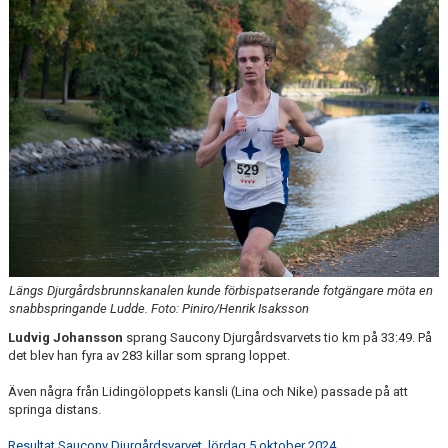
Längs Djurgårdsbrunnskanalen kunde förbispatserande fotgängare möta en
snabbspringande Ludde. Foto: Piniro/Henrik Isaksson
Ludvig Johansson
sprang Saucony Djurgårdsvarvets tio km på 33:49. På
det blev han fyra av 283 killar som sprang loppet.
Även några från Lidingöloppets kansli (Lina och Nike) passade på att
springa distans.
Resultat Saucony Djurgårdsvarvet, lördag 5 oktober 2024