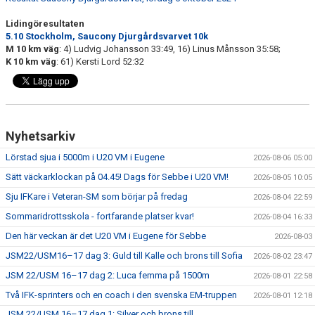
Lidingöresultaten
5.10 Stockholm, Saucony Djurgårdsvarvet 10k
M 10 km väg
: 4) Ludvig Johansson 33:49, 16) Linus Månsson 35:58;
K 10 km väg
: 61) Kersti Lord 52:32
Nyhetsarkiv
Lörstad sjua i 5000m i U20 VM i Eugene
2026-08-06 05:00
Sätt väckarklockan på 04.45! Dags för Sebbe i U20 VM!
2026-08-05 10:05
Sju IFKare i Veteran-SM som börjar på fredag
2026-08-04 22:59
Sommaridrottsskola - fortfarande platser kvar!
2026-08-04 16:33
Den här veckan är det U20 VM i Eugene för Sebbe
2026-08-03
JSM22/USM16–17 dag 3: Guld till Kalle och brons till Sofia
2026-08-02 23:47
JSM 22/USM 16–17 dag 2: Luca femma på 1500m
2026-08-01 22:58
Två IFK-sprinters och en coach i den svenska EM-truppen
2026-08-01 12:18
JSM 22/USM 16–17 dag 1: Silver och brons till