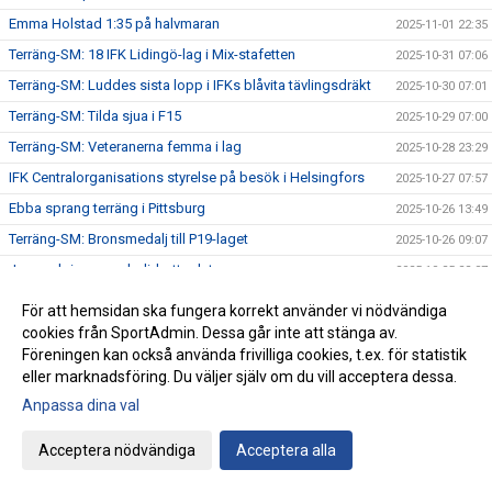
Emma Holstad 1:35 på halvmaran
2025-11-01 22:35
Terräng-SM: 18 IFK Lidingö-lag i Mix-stafetten
2025-10-31 07:06
Terräng-SM: Luddes sista lopp i IFKs blåvita tävlingsdräkt
2025-10-30 07:01
Terräng-SM: Tilda sjua i F15
2025-10-29 07:00
Terräng-SM: Veteranerna femma i lag
2025-10-28 23:29
IFK Centralorganisations styrelse på besök i Helsingfors
2025-10-27 07:57
Ebba sprang terräng i Pittsburg
2025-10-26 13:49
Terräng-SM: Bronsmedalj till P19-laget
2025-10-26 09:07
Janne skriver om skolidrottsplatser
2025-10-25 22:07
Terräng-SM: Kassaskåpssäkert P19-guld till Kalle
2025-10-25 22:00
För att hemsidan ska fungera korrekt använder vi nödvändiga
Terräng-SM: Silver till Nina i K55
cookies från SportAdmin. Dessa går inte att stänga av.
2025-10-24 09:24
Föreningen kan också använda frivilliga cookies, t.ex. för statistik
Terräng-SM: Veteran-silver till Kenneth Gysing
2025-10-23 08:03
eller marknadsföring. Du väljer själv om du vill acceptera dessa.
Vilka fantastiska funktionärer vi har!
2025-10-22 21:19
Anpassa dina val
Terräng-SM: Dubbelt i lagtävlingen i P17
2025-10-22 12:42
Acceptera nödvändiga
Acceptera alla
Stark trio juniorlöpare från IFK i Nordiska mästerskapen i
2025-10-22 08:33
terräng