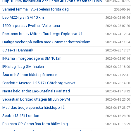
Filip 10.53w individuellt och under 40 i korta stafetten i Oslo
2026-06-26 07:05
Samuel femma i VU-spelens första dag
2026-06-26
Leo M22-fyra i SM 10 km
2026-06-25 09:24
1500m-pers av Evelina i Vallentuna
2026-06-25 07:20
Rackarns bra av Milton i Turebergs Explosiva #1
2026-06-24 12:54
Härliga veckor på Vallen med Sommaridrottsskolan!
2026-06-24 11:34
JC sexa i Danmark
2026-06-23 17:37
IFKarna i morgondagens SM 10 km
2026-06-23 07:14
IFKs lag i Lag-SM-finalen
2026-06-22 18:00
Åsa och Simon blåsta på persen
2026-06-21 22:41
Charlotte Arvered 1:25:17 i Göteborgsvarvet
2026-06-20 14:00
Nästa helg är det Lag-SM-final i Karlstad
2026-06-19 18:12
Sebastian Lörstad uttagen till Junior-VM
2026-06-18 23:00
Matildas tredje spanska häcklopp i år
2026-06-17 23:07
Sebbe 13:45 i London
2026-06-16 23:20
Folksam GP: Saras fina form håller i sig
2026-06-15 15:29