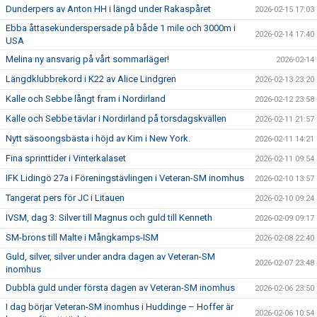
Dunderpers av Anton HH i längd under Rakaspåret
2026-02-15 17:03
Ebba åttasekunderspersade på både 1 mile och 3000m i
2026-02-14 17:40
USA
Melina ny ansvarig på vårt sommarläger!
2026-02-14
Längdklubbrekord i K22 av Alice Lindgren
2026-02-13 23:20
Kalle och Sebbe långt fram i Nordirland
2026-02-12 23:58
Kalle och Sebbe tävlar i Nordirland på torsdagskvällen
2026-02-11 21:57
Nytt säsoongsbästa i höjd av Kim i New York.
2026-02-11 14:21
Fina sprinttider i Vinterkalaset
2026-02-11 09:54
IFK Lidingö 27a i Föreningstävlingen i Veteran-SM inomhus
2026-02-10 13:57
Tangerat pers för JC i Litauen
2026-02-10 09:24
IVSM, dag 3: Silver till Magnus och guld till Kenneth
2026-02-09 09:17
SM-brons till Malte i Mångkamps-ISM
2026-02-08 22:40
Guld, silver, silver under andra dagen av Veteran-SM
2026-02-07 23:48
inomhus
Dubbla guld under första dagen av Veteran-SM inomhus
2026-02-06 23:50
I dag börjar Veteran-SM inomhus i Huddinge – Hoffer är
2026-02-06 10:54