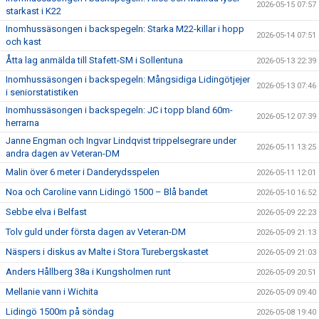
2026-05-15 07:57
starkast i K22
Inomhussäsongen i backspegeln: Starka M22-killar i hopp
2026-05-14 07:51
och kast
Åtta lag anmälda till Stafett-SM i Sollentuna
2026-05-13 22:39
Inomhussäsongen i backspegeln: Mångsidiga Lidingötjejer
2026-05-13 07:46
i seniorstatistiken
Inomhussäsongen i backspegeln: JC i topp bland 60m-
2026-05-12 07:39
herrarna
Janne Engman och Ingvar Lindqvist trippelsegrare under
2026-05-11 13:25
andra dagen av Veteran-DM
Malin över 6 meter i Danderydsspelen
2026-05-11 12:01
Noa och Caroline vann Lidingö 1500 – Blå bandet
2026-05-10 16:52
Sebbe elva i Belfast
2026-05-09 22:23
Tolv guld under första dagen av Veteran-DM
2026-05-09 21:13
Näspers i diskus av Malte i Stora Turebergskastet
2026-05-09 21:03
Anders Hållberg 38a i Kungsholmen runt
2026-05-09 20:51
Mellanie vann i Wichita
2026-05-09 09:40
Lidingö 1500m på söndag
2026-05-08 19:40