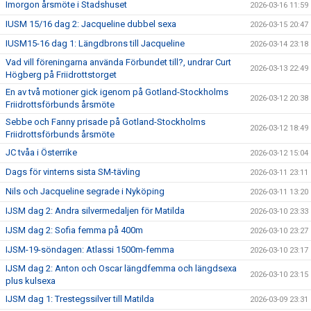
Imorgon årsmöte i Stadshuset
2026-03-16 11:59
IUSM 15/16 dag 2: Jacqueline dubbel sexa
2026-03-15 20:47
IUSM15-16 dag 1: Längdbrons till Jacqueline
2026-03-14 23:18
Vad vill föreningarna använda Förbundet till?, undrar Curt
2026-03-13 22:49
Högberg på Friidrottstorget
En av två motioner gick igenom på Gotland-Stockholms
2026-03-12 20:38
Friidrottsförbunds årsmöte
Sebbe och Fanny prisade på Gotland-Stockholms
2026-03-12 18:49
Friidrottsförbunds årsmöte
JC tvåa i Österrike
2026-03-12 15:04
Dags för vinterns sista SM-tävling
2026-03-11 23:11
Nils och Jacqueline segrade i Nyköping
2026-03-11 13:20
IJSM dag 2: Andra silvermedaljen för Matilda
2026-03-10 23:33
IJSM dag 2: Sofia femma på 400m
2026-03-10 23:27
IJSM-19-söndagen: Atlassi 1500m-femma
2026-03-10 23:17
IJSM dag 2: Anton och Oscar längdfemma och längdsexa
2026-03-10 23:15
plus kulsexa
IJSM dag 1: Trestegssilver till Matilda
2026-03-09 23:31