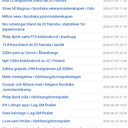
Elva 22-årsjuniorer bland de 20 främsta
2026-07-05 17:30
Silver till Magnus i Nordiska veteranmästerskapen i Oslo
2026-07-05 11:48
Milton sexa i Nordiska juniormästerskapen
2026-07-05 09:37
Nio noteringar bland de 20 främsta i statistiken för
2026-07-04 21:44
tjejseniorerna
Philip Björk satte P13-klubbrekord i stavhopp
2026-07-04 16:11
13 IFKare bland de 20 främsta i landet
2026-07-03 23:12
200m-pers av Simon i Åkersberga
2026-07-03 20:44
Nytt 100m-klubbrekord av JC i Finland
2026-07-02 13:46
Sebbe grejade JVM-kvalgränsen på 3000m
2026-07-01 07:43
Malin trestegstrea i Världsungdomsspelsdagen
2026-06-30 22:07
Cooper och Atlassi med i helgens Nordiska
2026-06-30 20:50
Juniorlandskamp
Philip Björk tvåa i Världsungdomsspelen
2026-06-29 21:37
IFK Lidingö sjua i Lag-SM-finalen
2026-06-28 19:07
Sexa halvvägs i Lag-SM-finalen
2026-06-27 23:09
Love vann hinder i Världsungdomsspelen
2026-06-26 23:53