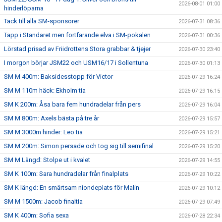
2026-08-01 01:00
hinderlöparna
Tack till alla SM-sponsorer
2026-07-31 08:36
Tapp i Standaret men fortfarande elva i SM-pokalen
2026-07-31 00:36
Lörstad prisad av Friidrottens Stora grabbar & tjejer
2026-07-30 23:40
I morgon börjar JSM22 och USM16/17 i Sollentuna
2026-07-30 01:13
SM M 400m: Baksidesstopp för Victor
2026-07-29 16:24
SM M 110m häck: Ekholm tia
2026-07-29 16:15
SM K 200m: Åsa bara fem hundradelar från pers
2026-07-29 16:04
SM M 800m: Axels bästa på tre år
2026-07-29 15:57
SM M 3000m hinder: Leo tia
2026-07-29 15:21
SM M 200m: Simon persade och tog sig till semifinal
2026-07-29 15:20
SM M Längd: Stolpe ut i kvalet
2026-07-29 14:55
SM K 100m: Sara hundradelar från finalplats
2026-07-29 10:22
SM K längd: En smärtsam niondeplats för Malin
2026-07-29 10:12
SM M 1500m: Jacob finaltia
2026-07-29 07:49
SM K 400m: Sofia sexa
2026-07-28 22:34