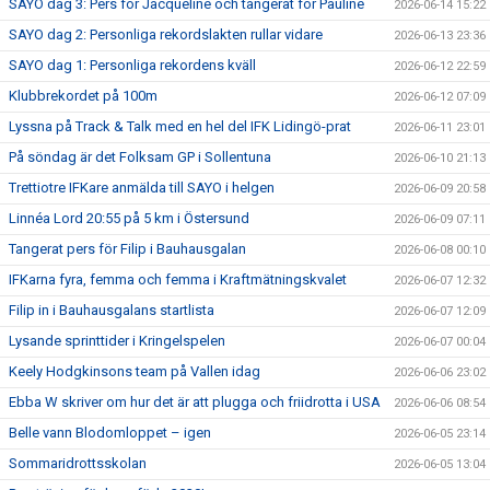
SAYO dag 3: Pers för Jacqueline och tangerat för Pauline
2026-06-14 15:22
SAYO dag 2: Personliga rekordslakten rullar vidare
2026-06-13 23:36
SAYO dag 1: Personliga rekordens kväll
2026-06-12 22:59
Klubbrekordet på 100m
2026-06-12 07:09
Lyssna på Track & Talk med en hel del IFK Lidingö-prat
2026-06-11 23:01
På söndag är det Folksam GP i Sollentuna
2026-06-10 21:13
Trettiotre IFKare anmälda till SAYO i helgen
2026-06-09 20:58
Linnéa Lord 20:55 på 5 km i Östersund
2026-06-09 07:11
Tangerat pers för Filip i Bauhausgalan
2026-06-08 00:10
IFKarna fyra, femma och femma i Kraftmätningskvalet
2026-06-07 12:32
Filip in i Bauhausgalans startlista
2026-06-07 12:09
Lysande sprinttider i Kringelspelen
2026-06-07 00:04
Keely Hodgkinsons team på Vallen idag
2026-06-06 23:02
Ebba W skriver om hur det är att plugga och friidrotta i USA
2026-06-06 08:54
Belle vann Blodomloppet – igen
2026-06-05 23:14
Sommaridrottsskolan
2026-06-05 13:04