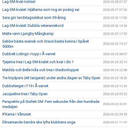
Lag-SM-kval-notiser
2026-05-28 07:37
Lag-SM-kvalet: Hjältarna som tog en poäng var
2026-05-27 07:35
Sara gör landslagsdebut som 39-åring
2026-05-26 17:00
Lag-SM-kvalet: Dubbla veteranrekord
2026-05-26 14:34
Malte vann Ljungby Mångkamp
2026-05-25 17:35
Sebbe bästa svensk och Grace bästa kvinna i Spåret
2026-05-25 14:57
5000m
Dubbelt Lidingö i topp i Å-varvet
2026-05-25 08:07
Tjejerna trea i Lag-SM-kvalet och kvar i div 1
2026-05-24 23:14
Matilda och Belle tvåa och trea i Stadionloppet
2026-05-24 22:38
Tre höjdpers (ett tangerat) under andra dagen av Täby Open
2026-05-23 18:30
Dubbelseger i F19 i Å-varvet
2026-05-23 15:34
Jacqueline trea i Täby Open
2026-05-23 09:25
Perspektiv på Stafett-SM: Fem sekunder från den hundrade
2026-05-22 23:31
medaljen
IFKarna i Vårruset
2026-05-22 09:39
Elitsatsande Sandra ska lyfta klubbens unga
2026-05-21 11:47