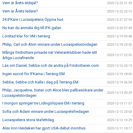
Vem är årets eldsjäl?
2025-12-23 21:39
Vem är Årets ledare?
2025-12-22 22:15
34 IFKare i Luciaspelens Öppna hus
2025-12-21 07:54
Nu kan du anmäla dig till IFK-galan
2025-12-20 07:49
Lörstad klar för VM i terräng
2025-12-19 09:48
Philip, Carl och Alvin vinnare under Luciaspelssöndagen
2025-12-18 23:50
Många friidrottare prisade när Veteranklubben hade sitt
2025-12-17 22:55
årliga Luciafirande
Läs om Daniel, Sebbe och de andra på Friidrottaren.com
2025-12-16 20:19
Ingen succé för IFKarna i Terräng-EM
2025-12-15 18:05
Sebbe, Sebbe och Kalle i dag på Terräng-EM
2025-12-14 06:04
Philip, Jacqueline, Sixten och Alice blev pallbesökare under
2025-12-13 20:29
Luciaspelslördagen
I morgon springer tre Lidingölöpare EM i terräng
2025-12-13 11:57
Sofia och Adam vinnare under Luciaspelsfredagen
2025-12-12 23:03
Luciaspelens stora stafettdag
2025-12-12 10:29
Alex Von Heideken har gjort USA-debut inomhus
2025-12-11 18:17