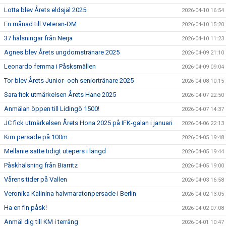
Lotta blev Årets eldsjäl 2025
2026-04-10 16:54
En månad till Veteran-DM
2026-04-10 15:20
37 hälsningar från Nerja
2026-04-10 11:23
Agnes blev Årets ungdomstränare 2025
2026-04-09 21:10
Leonardo femma i Påsksmällen
2026-04-09 09:04
Tor blev Årets Junior- och seniortränare 2025
2026-04-08 10:15
Sara fick utmärkelsen Årets Hane 2025
2026-04-07 22:50
Anmälan öppen till Lidingö 1500!
2026-04-07 14:37
JC fick utmärkelsen Årets Hona 2025 på IFK-galan i januari
2026-04-06 22:13
Kim persade på 100m
2026-04-05 19:48
Mellanie satte tidigt utepers i längd
2026-04-05 19:44
Påskhälsning från Biarritz
2026-04-05 19:00
Vårens tider på Vallen
2026-04-03 16:58
Veronika Kalinina halvmaratonpersade i Berlin
2026-04-02 13:05
Ha en fin påsk!
2026-04-02 07:08
Anmäl dig till KM i terräng
2026-04-01 10:47