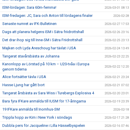
ISM-lördagen: Sara 60m-femma!
2026-03-01 08:13
ISM-fredagen: JC, Sara och Anton till lördagens finaler
2026-02-28
Senaste numret av IFK-Bulletinen
2026-02-27 17:53
Dags att planera helgens ISM i Sätra friidrottshall
2026-02-26 23:16
Det drar ihop sig till Inne-SM i Sätra Friidrottshall
2026-02-25 23:13
Majken och Lyda Areschoug har tävlat i USA
2026-02-24 13:49
Tangerat stavårsbästa av Johanna
2026-02-23 22:25
Kanonlopp av Lörstad på 10 km – U20-tvåa i Europa
2026-02-22 12:20
genom tiderna
Alice fortsätter tävla i USA
2026-02-21 23:24
Hasse Ljung har gått bort
2026-02-21 07:02
Tangerat årsbästa av Sara Wiss i Turebergs Explosiva 4
2026-02-20 23:01
Bara fyra IFKare anmälda till IUSM för 17-åringarna
2026-02-19 23:39
19 IFKare anmälda till Inomhus-SM
2026-02-18
Trippla hopp av Kim i New York i söndags
2026-02-17 21:28
Dubbla pers för Jacqueline i Lilla Hässelbyspelen
2026-02-16 07:46