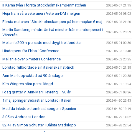
IFKarna tvåa i första Stockholmskampenmatchen
2026-05-07 21:15
Heja fram våra veteraner i Veteran-DM i helgen
2026-05-06 08:03
Första matchen i Stockholmskampen på hemmaplan 6 maj
2026-05-05 21:20
Martin Sandberg mindre än två minuter från maratonperset i
2026-05-05 20:59
Västerås
Mellanie 200m-persade med drygt tre tiondelar
2026-05-04 00:36
Hinderpers för Ebba i Conference
2026-05-03 10:48
Mellanie över 6 meter i Conference
2026-05-02 23:25
Lörstad fullbordade sin italienska hat-trick
2026-05-01 21:35
Ann-Mari uppvaktad på 90-årsdagen
2026-05-01 20:38
Kim Wingren nära pers i längd
2026-05-01 19:24
I dag grattar vi Ann-Mari Hevreng – 90 år!
2026-05-01 08:26
1 maj springer Sebastian Lörstad i Italien
2026-04-30 23:43
Matlida inledde utomhssäsongen i Spanien
2026-04-30 19:19
3:05 av Andreas i London
2026-04-29 14:02
32:41 av Simon Schuster i Bålsta Stadslopp
2026-04-28 22:54