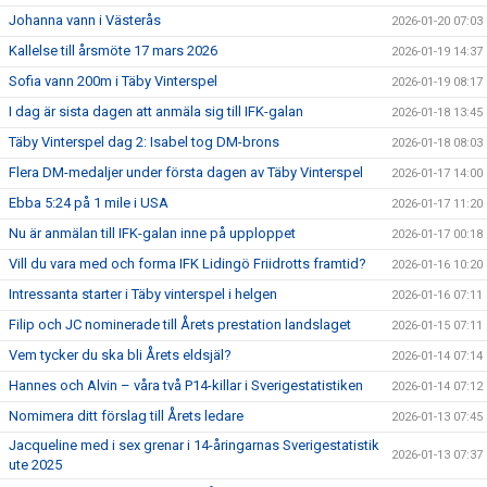
Johanna vann i Västerås
2026-01-20 07:03
Kallelse till årsmöte 17 mars 2026
2026-01-19 14:37
Sofia vann 200m i Täby Vinterspel
2026-01-19 08:17
I dag är sista dagen att anmäla sig till IFK-galan
2026-01-18 13:45
Täby Vinterspel dag 2: Isabel tog DM-brons
2026-01-18 08:03
Flera DM-medaljer under första dagen av Täby Vinterspel
2026-01-17 14:00
Ebba 5:24 på 1 mile i USA
2026-01-17 11:20
Nu är anmälan till IFK-galan inne på upploppet
2026-01-17 00:18
Vill du vara med och forma IFK Lidingö Friidrotts framtid?
2026-01-16 10:20
Intressanta starter i Täby vinterspel i helgen
2026-01-16 07:11
Filip och JC nominerade till Årets prestation landslaget
2026-01-15 07:11
Vem tycker du ska bli Årets eldsjäl?
2026-01-14 07:14
Hannes och Alvin – våra två P14-killar i Sverigestatistiken
2026-01-14 07:12
Nomimera ditt förslag till Årets ledare
2026-01-13 07:45
Jacqueline med i sex grenar i 14-åringarnas Sverigestatistik
2026-01-13 07:37
ute 2025