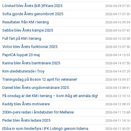
Lörstad blev Årets (kill-)IFKare 2025
2026-04-18 07:55
Sofia gjorde Årets genombrott 2025
2026-04-17 07:50
Resultaten från KM i terräng
2026-04-16 09:34
Sebbe blev Årets kämpe 2025
2026-04-16 07:45
Full fart på KM i terräng
2026-04-15 23:38
Victor blev Årets funktionär 2025
2026-04-15 07:36
PaprICA loppet 23 maj
2026-04-14 13:53
Karina blev Årets barntränare 2025
2026-04-14 07:30
Kim utedebuterade i Troy
2026-04-14 07:29
Träningsdag på Bosön 12 april för veteraner!
2026-04-13 09:57
Daniel blev Årets ungdomstränare 2025
2026-04-13 08:41
På onsdag är det KM i terräng – kom ihåg att anmäla dig!
2026-04-12 10:14
Kaddy blev Årets motiverare
2026-04-12 08:55
200m-pers redan i årsdebuten för Mellanie
2026-04-11 15:48
Peder blev Årets ledare 2025
2026-04-11 14:16
Ebba in som hinderfyra i IFK Lidingö genom tiderna
2026-04-11 00:05