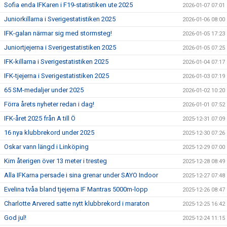
Sofia enda IFKaren i F19-statistiken ute 2025
2026-01-07 07:01
Juniorkillarna i Sverigestatistiken 2025
2026-01-06 08:00
IFK-galan närmar sig med stormsteg!
2026-01-05 17:23
Juniortjejerna i Sverigestatistiken 2025
2026-01-05 07:25
IFK-killarna i Sverigestatistiken 2025
2026-01-04 07:17
IFK-tjejerna i Sverigestatistiken 2025
2026-01-03 07:19
65 SM-medaljer under 2025
2026-01-02 10:20
Förra årets nyheter redan i dag!
2026-01-01 07:52
IFK-året 2025 från A till Ö
2025-12-31 07:09
16 nya klubbrekord under 2025
2025-12-30 07:26
Oskar vann längd i Linköping
2025-12-29 07:00
Kim återigen över 13 meter i tresteg
2025-12-28 08:49
Alla IFKarna persade i sina grenar under SAYO Indoor
2025-12-27 07:48
Evelina tvåa bland tjejerna IF Mantras 5000m-lopp
2025-12-26 08:47
Charlotte Arvered satte nytt klubbrekord i maraton
2025-12-25 16:42
God jul!
2025-12-24 11:15