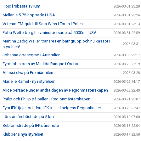
Höjdårsbästa av KIm
2026-03-31 23:28
Mellanie 5.75-hoppade i USA
2026-03-31 23:24
Veteran-EM-guld till Sara Wiss i Torun i Polen
2026-03-31 23:13
Ebba Wetterberg halvminutpersade på 5000m i USA
2026-03-31 22:59
Martina Zadig Waller, tränare i en barngrupp och nu kassör i
2026-03-31
styrelsen!
Johanna obesegrad i Australien
2026-03-30 22:17
Fyrdubbla pers av Matilda Rangne i Örebro
2026-03-29 22:19
Atlassi elva på Premiärmilen
2026-03-28
Marielle Ramel - ny i styrelsen
2026-03-25 14:17
Alice persade under andra dagen av Regionmästerskapen
2026-03-22 22:40
Philip och Philip på pallen i Regionmästerskapen
2026-03-21 23:07
Fyra IFK-tjejer och fyra IFK-killar i helgens Regionfinaler
2026-03-20 21:47
Lörstad årsbästade på 5 km
2026-03-19 07:00
Beblomstrade på IFKs årsmöte
2026-03-18 22:04
Klubbens nya styrelse!
2026-03-17 22:50