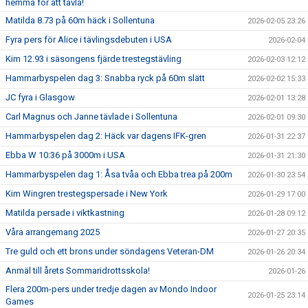
hemma för att tävla!
Matilda 8.73 på 60m häck i Sollentuna
2026-02-05 23:26
Fyra pers för Alice i tävlingsdebuten i USA
2026-02-04
Kim 12.93 i säsongens fjärde trestegstävling
2026-02-03 12:12
Hammarbyspelen dag 3: Snabba ryck på 60m slätt
2026-02-02 15:33
JC fyra i Glasgow
2026-02-01 13:28
Carl Magnus och Janne tävlade i Sollentuna
2026-02-01 09:30
Hammarbyspelen dag 2: Häck var dagens IFK-gren
2026-01-31 22:37
Ebba W 10:36 på 3000m i USA
2026-01-31 21:30
Hammarbyspelen dag 1: Åsa tvåa och Ebba trea på 200m
2026-01-30 23:54
Kim Wingren trestegspersade i New York
2026-01-29 17:00
Matilda persade i viktkastning
2026-01-28 09:12
Våra arrangemang 2025
2026-01-27 20:35
Tre guld och ett brons under söndagens Veteran-DM
2026-01-26 20:34
Anmäl till årets Sommaridrottsskola!
2026-01-26
Flera 200m-pers under tredje dagen av Mondo Indoor
2026-01-25 23:14
Games