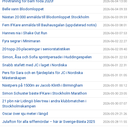
Provträning för barn föda 2020!
2026-06-04 13:00
Belle vann Blodomloppet
2026-06-04 09:33
Nästan 20 000 anmälda till Blodomloppet Stockholm
2026-06-03 09:59
Fem IFKare anmälda till Bauhausgalan (uppdaterad notis)
2026-06-03 08:01
Hannes nia i Shake Out Run
2026-06-03 07:53
Fyra segrar i Minimaran
2026-06-02 22:27
20 topp-20-placeringar i seniorstatistiken
2026-06-02 09:40
Simon, Åsa och Sofia sprintpersade i Huddingespelen
2026-06-01 22:53
Snabb stafett med JC i laget i Nordiska
2026-06-01 22:31
Pers för Sara och en fjärdeplats för JC i Nordiska
2026-05-31 01:05
Mästerskapen
Nästpers på 1500m av Jacob Klinth i Birmingham
2026-05-31 00:12
Simon Schuster bäste IFKare i Stockholm Marathon
2026-05-30 23:05
21 pbn när Lidingö blev trea i andra klubbmatchen i
2026-05-30 07:07
Stockholmskampen
Oscar över sju meter i längd
2026-05-29 21:26
Julafton för alla siffernördar – här är Sverige-Bästa 2025
2026-05-28 11:55