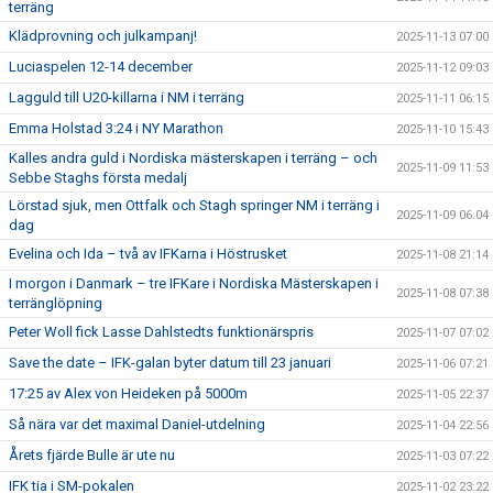
terräng
Klädprovning och julkampanj!
2025-11-13 07:00
Luciaspelen 12-14 december
2025-11-12 09:03
Lagguld till U20-killarna i NM i terräng
2025-11-11 06:15
Emma Holstad 3:24 i NY Marathon
2025-11-10 15:43
Kalles andra guld i Nordiska mästerskapen i terräng – och
2025-11-09 11:53
Sebbe Staghs första medalj
Lörstad sjuk, men Ottfalk och Stagh springer NM i terräng i
2025-11-09 06:04
dag
Evelina och Ida – två av IFKarna i Höstrusket
2025-11-08 21:14
I morgon i Danmark – tre IFKare i Nordiska Mästerskapen i
2025-11-08 07:38
terränglöpning
Peter Woll fick Lasse Dahlstedts funktionärspris
2025-11-07 07:02
Save the date – IFK-galan byter datum till 23 januari
2025-11-06 07:21
17:25 av Alex von Heideken på 5000m
2025-11-05 22:37
Så nära var det maximal Daniel-utdelning
2025-11-04 22:56
Årets fjärde Bulle är ute nu
2025-11-03 07:22
IFK tia i SM-pokalen
2025-11-02 23:22