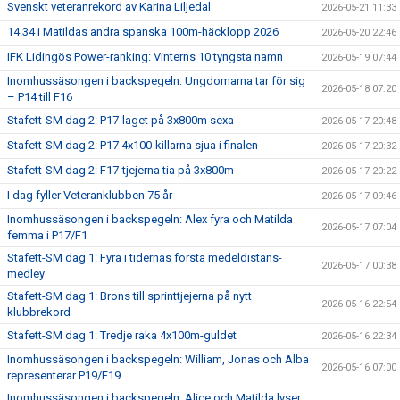
Svenskt veteranrekord av Karina Liljedal
2026-05-21 11:33
14.34 i Matildas andra spanska 100m-häcklopp 2026
2026-05-20 22:46
IFK Lidingös Power-ranking: Vinterns 10 tyngsta namn
2026-05-19 07:44
Inomhussäsongen i backspegeln: Ungdomarna tar för sig
2026-05-18 07:20
– P14 till F16
Stafett-SM dag 2: P17-laget på 3x800m sexa
2026-05-17 20:48
Stafett-SM dag 2: P17 4x100-killarna sjua i finalen
2026-05-17 20:32
Stafett-SM dag 2: F17-tjejerna tia på 3x800m
2026-05-17 20:22
I dag fyller Veteranklubben 75 år
2026-05-17 09:46
Inomhussäsongen i backspegeln: Alex fyra och Matilda
2026-05-17 07:04
femma i P17/F1
Stafett-SM dag 1: Fyra i tidernas första medeldistans-
2026-05-17 00:38
medley
Stafett-SM dag 1: Brons till sprinttjejerna på nytt
2026-05-16 22:54
klubbrekord
Stafett-SM dag 1: Tredje raka 4x100m-guldet
2026-05-16 22:34
Inomhussäsongen i backspegeln: William, Jonas och Alba
2026-05-16 07:00
representerar P19/F19
Inomhussäsongen i backspegeln: Alice och Matilda lyser