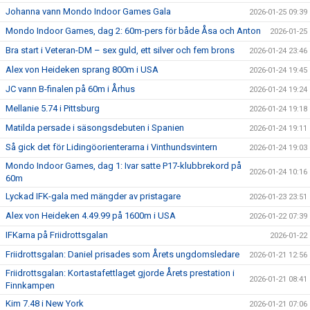
Johanna vann Mondo Indoor Games Gala
2026-01-25 09:39
Mondo Indoor Games, dag 2: 60m-pers för både Åsa och Anton
2026-01-25
Bra start i Veteran-DM – sex guld, ett silver och fem brons
2026-01-24 23:46
Alex von Heideken sprang 800m i USA
2026-01-24 19:45
JC vann B-finalen på 60m i Århus
2026-01-24 19:24
Mellanie 5.74 i Pittsburg
2026-01-24 19:18
Matilda persade i säsongsdebuten i Spanien
2026-01-24 19:11
Så gick det för Lidingöorienterarna i Vinthundsvintern
2026-01-24 19:03
Mondo Indoor Games, dag 1: Ivar satte P17-klubbrekord på
2026-01-24 10:16
60m
Lyckad IFK-gala med mängder av pristagare
2026-01-23 23:51
Alex von Heideken 4.49.99 på 1600m i USA
2026-01-22 07:39
IFKarna på Friidrottsgalan
2026-01-22
Friidrottsgalan: Daniel prisades som Årets ungdomsledare
2026-01-21 12:56
Friidrottsgalan: Kortastafettlaget gjorde Årets prestation i
2026-01-21 08:41
Finnkampen
Kim 7.48 i New York
2026-01-21 07:06