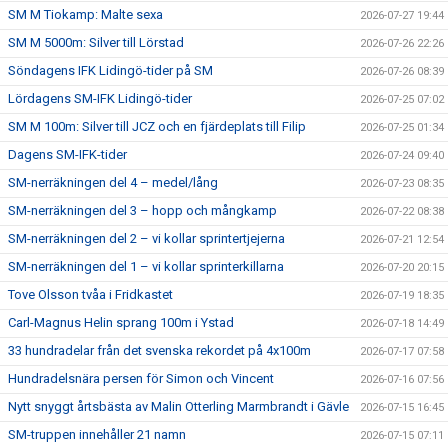
SM M Tiokamp: Malte sexa
2026-07-27 19:44
SM M 5000m: Silver till Lörstad
2026-07-26 22:26
Söndagens IFK Lidingö-tider på SM
2026-07-26 08:39
Lördagens SM-IFK Lidingö-tider
2026-07-25 07:02
SM M 100m: Silver till JCZ och en fjärdeplats till Filip
2026-07-25 01:34
Dagens SM-IFK-tider
2026-07-24 09:40
SM-nerräkningen del 4 – medel/lång
2026-07-23 08:35
SM-nerräkningen del 3 – hopp och mångkamp
2026-07-22 08:38
SM-nerräkningen del 2 – vi kollar sprintertjejerna
2026-07-21 12:54
SM-nerräkningen del 1 – vi kollar sprinterkillarna
2026-07-20 20:15
Tove Olsson tvåa i Fridkastet
2026-07-19 18:35
Carl-Magnus Helin sprang 100m i Ystad
2026-07-18 14:49
33 hundradelar från det svenska rekordet på 4x100m
2026-07-17 07:58
Hundradelsnära persen för Simon och Vincent
2026-07-16 07:56
Nytt snyggt årtsbästa av Malin Otterling Marmbrandt i Gävle
2026-07-15 16:45
SM-truppen innehåller 21 namn
2026-07-15 07:11