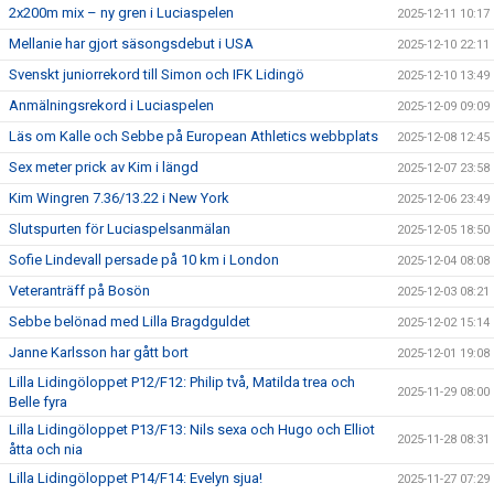
2x200m mix – ny gren i Luciaspelen
2025-12-11 10:17
Mellanie har gjort säsongsdebut i USA
2025-12-10 22:11
Svenskt juniorrekord till Simon och IFK Lidingö
2025-12-10 13:49
Anmälningsrekord i Luciaspelen
2025-12-09 09:09
Läs om Kalle och Sebbe på European Athletics webbplats
2025-12-08 12:45
Sex meter prick av Kim i längd
2025-12-07 23:58
Kim Wingren 7.36/13.22 i New York
2025-12-06 23:49
Slutspurten för Luciaspelsanmälan
2025-12-05 18:50
Sofie Lindevall persade på 10 km i London
2025-12-04 08:08
Veteranträff på Bosön
2025-12-03 08:21
Sebbe belönad med Lilla Bragdguldet
2025-12-02 15:14
Janne Karlsson har gått bort
2025-12-01 19:08
Lilla Lidingöloppet P12/F12: Philip två, Matilda trea och
2025-11-29 08:00
Belle fyra
Lilla Lidingöloppet P13/F13: Nils sexa och Hugo och Elliot
2025-11-28 08:31
åtta och nia
Lilla Lidingöloppet P14/F14: Evelyn sjua!
2025-11-27 07:29