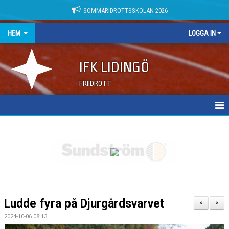
SOMMARIDROTTSSKOLAN 2026
HEM
LOGGA IN
IFK LIDINGÖ
FRIIDROTT
NYHETER
DOKUMENT
Ludde fyra på Djurgårdsvarvet
<
>
2024-10-06 08:13