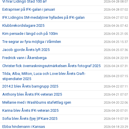
Vi firar Lidingö Stad 100 år!
2026-04-28 08:07
Extrapriser på IFK-galan i januari
2026-04-28 07:02
IFK Lidingös SM-medaljörer hyllades på IFK-galan
2026-04-27 07:52
Klubbrekordslagare 2025
2026-04-26 07:42
Kim persade i längd och på 100m
2026-04-25 21:05
Tre segrar av fyra möjliga i Vårmilen
2026-04-25 15:37
Jacob gjorde Årets lyft 2025
2026-04-25 07:36
Fredrick vann i Åkersberga
2026-04-24 22:59
Christer fick överraskningsutmärkelsen Årets fotograf 2025
2026-04-24 07:31
Tilda, Alba, Milton, Luca och Love blev Årets Craft-
2026-04-23 07:15
stipendiater 2025
2014:2 blev Årets barngrupp 2025
2026-04-22 07:11
Anthony blev Årets IFK-veteran 2025
2026-04-21 07:07
Mellanie med i Washburns stafettlag igen
2026-04-20 22:06
Karina blev Årets IFK-veteran 2025
2026-04-20 07:01
Sofia blev Årets (tjej-)IFKare 2025
2026-04-19 07:59
Ebba hindervann i Kansas
2026-04-18 23:29