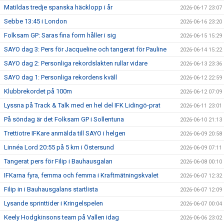
Matildas tredje spanska häcklopp i år
2026-06-17 23:07
Sebbe 13:45 i London
2026-06-16 23:20
Folksam GP: Saras fina form håller i sig
2026-06-15 15:29
SAYO dag 3: Pers för Jacqueline och tangerat för Pauline
2026-06-14 15:22
SAYO dag 2: Personliga rekordslakten rullar vidare
2026-06-13 23:36
SAYO dag 1: Personliga rekordens kväll
2026-06-12 22:59
Klubbrekordet på 100m
2026-06-12 07:09
Lyssna på Track & Talk med en hel del IFK Lidingö-prat
2026-06-11 23:01
På söndag är det Folksam GP i Sollentuna
2026-06-10 21:13
Trettiotre IFKare anmälda till SAYO i helgen
2026-06-09 20:58
Linnéa Lord 20:55 på 5 km i Östersund
2026-06-09 07:11
Tangerat pers för Filip i Bauhausgalan
2026-06-08 00:10
IFKarna fyra, femma och femma i Kraftmätningskvalet
2026-06-07 12:32
Filip in i Bauhausgalans startlista
2026-06-07 12:09
Lysande sprinttider i Kringelspelen
2026-06-07 00:04
Keely Hodgkinsons team på Vallen idag
2026-06-06 23:02