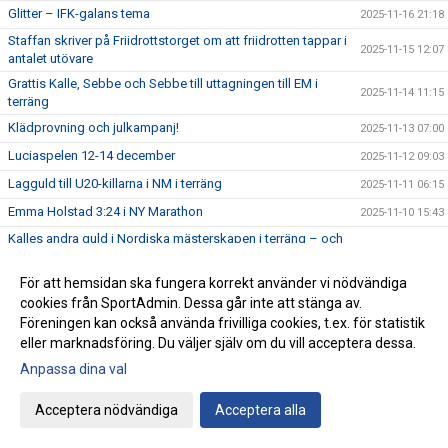
Glitter – IFK-galans tema
2025-11-16 21:18
Staffan skriver på Friidrottstorget om att friidrotten tappar i
2025-11-15 12:07
antalet utövare
Grattis Kalle, Sebbe och Sebbe till uttagningen till EM i
2025-11-14 11:15
terräng
Klädprovning och julkampanj!
2025-11-13 07:00
Luciaspelen 12-14 december
2025-11-12 09:03
Lagguld till U20-killarna i NM i terräng
2025-11-11 06:15
Emma Holstad 3:24 i NY Marathon
2025-11-10 15:43
Kalles andra guld i Nordiska mästerskapen i terräng – och
2025-11-09 11:53
Sebbe Staghs första medalj
Lörstad sjuk, men Ottfalk och Stagh springer NM i terräng i
För att hemsidan ska fungera korrekt använder vi nödvändiga
2025-11-09 06:04
dag
cookies från SportAdmin. Dessa går inte att stänga av.
Föreningen kan också använda frivilliga cookies, t.ex. för statistik
Evelina och Ida – två av IFKarna i Höstrusket
2025-11-08 21:14
eller marknadsföring. Du väljer själv om du vill acceptera dessa.
I morgon i Danmark – tre IFKare i Nordiska Mästerskapen i
2025-11-08 07:38
Anpassa dina val
terränglöpning
Peter Woll fick Lasse Dahlstedts funktionärspris
2025-11-07 07:02
Acceptera nödvändiga
Acceptera alla
Save the date – IFK-galan byter datum till 23 januari
2025-11-06 07:21