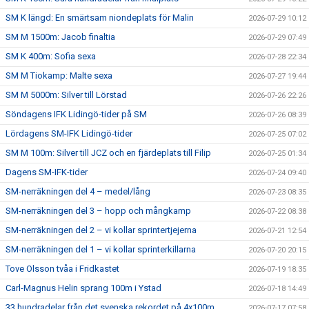
SM K längd: En smärtsam niondeplats för Malin
2026-07-29 10:12
SM M 1500m: Jacob finaltia
2026-07-29 07:49
SM K 400m: Sofia sexa
2026-07-28 22:34
SM M Tiokamp: Malte sexa
2026-07-27 19:44
SM M 5000m: Silver till Lörstad
2026-07-26 22:26
Söndagens IFK Lidingö-tider på SM
2026-07-26 08:39
Lördagens SM-IFK Lidingö-tider
2026-07-25 07:02
SM M 100m: Silver till JCZ och en fjärdeplats till Filip
2026-07-25 01:34
Dagens SM-IFK-tider
2026-07-24 09:40
SM-nerräkningen del 4 – medel/lång
2026-07-23 08:35
SM-nerräkningen del 3 – hopp och mångkamp
2026-07-22 08:38
SM-nerräkningen del 2 – vi kollar sprintertjejerna
2026-07-21 12:54
SM-nerräkningen del 1 – vi kollar sprinterkillarna
2026-07-20 20:15
Tove Olsson tvåa i Fridkastet
2026-07-19 18:35
Carl-Magnus Helin sprang 100m i Ystad
2026-07-18 14:49
33 hundradelar från det svenska rekordet på 4x100m
2026-07-17 07:58