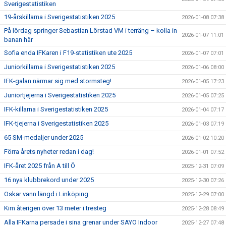
Sverigestatistiken
19-årskillarna i Sverigestatistiken 2025
2026-01-08 07:38
På lördag springer Sebastian Lörstad VM i terräng – kolla in
2026-01-07 11:01
banan här
Sofia enda IFKaren i F19-statistiken ute 2025
2026-01-07 07:01
Juniorkillarna i Sverigestatistiken 2025
2026-01-06 08:00
IFK-galan närmar sig med stormsteg!
2026-01-05 17:23
Juniortjejerna i Sverigestatistiken 2025
2026-01-05 07:25
IFK-killarna i Sverigestatistiken 2025
2026-01-04 07:17
IFK-tjejerna i Sverigestatistiken 2025
2026-01-03 07:19
65 SM-medaljer under 2025
2026-01-02 10:20
Förra årets nyheter redan i dag!
2026-01-01 07:52
IFK-året 2025 från A till Ö
2025-12-31 07:09
16 nya klubbrekord under 2025
2025-12-30 07:26
Oskar vann längd i Linköping
2025-12-29 07:00
Kim återigen över 13 meter i tresteg
2025-12-28 08:49
Alla IFKarna persade i sina grenar under SAYO Indoor
2025-12-27 07:48