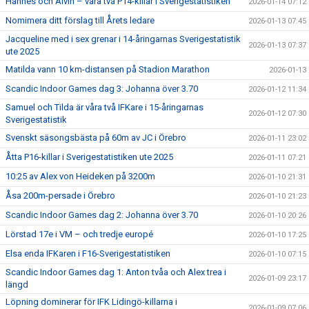
Hannes och Alvin – våra två P14-killar i Sverigestatistiken
2026-01-14 07:12
Nomimera ditt förslag till Årets ledare
2026-01-13 07:45
Jacqueline med i sex grenar i 14-åringarnas Sverigestatistik
2026-01-13 07:37
ute 2025
Matilda vann 10 km-distansen på Stadion Marathon
2026-01-13
Scandic Indoor Games dag 3: Johanna över 3.70
2026-01-12 11:34
Samuel och Tilda är våra två IFKare i 15-åringarnas
2026-01-12 07:30
Sverigestatistik
Svenskt säsongsbästa på 60m av JC i Örebro
2026-01-11 23:02
Åtta P16-killar i Sverigestatistiken ute 2025
2026-01-11 07:21
10:25 av Alex von Heideken på 3200m
2026-01-10 21:31
Åsa 200m-persade i Örebro
2026-01-10 21:23
Scandic Indoor Games dag 2: Johanna över 3.70
2026-01-10 20:26
Lörstad 17e i VM – och tredje europé
2026-01-10 17:25
Elsa enda IFKaren i F16-Sverigestatistiken
2026-01-10 07:15
Scandic Indoor Games dag 1: Anton tvåa och Alex trea i
2026-01-09 23:17
längd
Löpning dominerar för IFK Lidingö-killarna i
2026-01-09 07:06