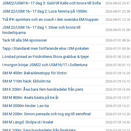
JSM22/USM16–17 dag 3: Guld till Kalle och brons till Sofia
2026-08-02 23:47
JSM 22/USM 16–17 dag 2: Luca femma på 1500m
2026-08-01 22:58
Två IFK-sprinters och en coach i den svenska EM-truppen
2026-08-01 12:18
JSM 22/USM 16–17 dag 1: Silver och brons till
2026-08-01 01:00
hinderlöparna
Tack till alla SM-sponsorer
2026-07-31 08:36
Tapp i Standaret men fortfarande elva i SM-pokalen
2026-07-31 00:36
Lörstad prisad av Friidrottens Stora grabbar & tjejer
2026-07-30 23:40
I morgon börjar JSM22 och USM16/17 i Sollentuna
2026-07-30 01:13
SM M 400m: Baksidesstopp för Victor
2026-07-29 16:24
SM M 110m häck: Ekholm tia
2026-07-29 16:15
SM K 200m: Åsa bara fem hundradelar från pers
2026-07-29 16:04
SM M 800m: Axels bästa på tre år
2026-07-29 15:57
SM M 3000m hinder: Leo tia
2026-07-29 15:21
SM M 200m: Simon persade och tog sig till semifinal
2026-07-29 15:20
SM M Längd: Stolpe ut i kvalet
2026-07-29 14:55
SM K 100m: Sara hundradelar från finalplats
2026-07-29 10:22