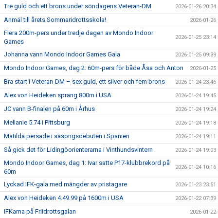
Tre guld och ett brons under söndagens Veteran-DM
2026-01-26 20:34
Anmäl till årets Sommaridrottsskola!
2026-01-26
Flera 200m-pers under tredje dagen av Mondo Indoor
2026-01-25 23:14
Games
Johanna vann Mondo Indoor Games Gala
2026-01-25 09:39
Mondo Indoor Games, dag 2: 60m-pers för både Åsa och Anton
2026-01-25
Bra start i Veteran-DM – sex guld, ett silver och fem brons
2026-01-24 23:46
Alex von Heideken sprang 800m i USA
2026-01-24 19:45
JC vann B-finalen på 60m i Århus
2026-01-24 19:24
Mellanie 5.74 i Pittsburg
2026-01-24 19:18
Matilda persade i säsongsdebuten i Spanien
2026-01-24 19:11
Så gick det för Lidingöorienterarna i Vinthundsvintern
2026-01-24 19:03
Mondo Indoor Games, dag 1: Ivar satte P17-klubbrekord på
2026-01-24 10:16
60m
Lyckad IFK-gala med mängder av pristagare
2026-01-23 23:51
Alex von Heideken 4.49.99 på 1600m i USA
2026-01-22 07:39
IFKarna på Friidrottsgalan
2026-01-22