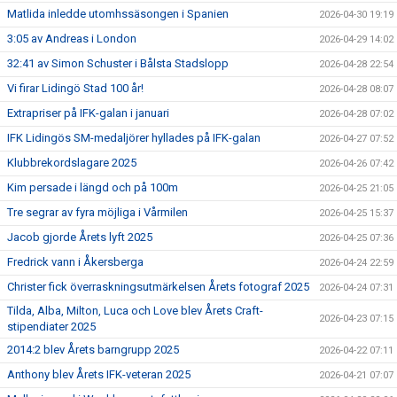
Matlida inledde utomhssäsongen i Spanien
2026-04-30 19:19
3:05 av Andreas i London
2026-04-29 14:02
32:41 av Simon Schuster i Bålsta Stadslopp
2026-04-28 22:54
Vi firar Lidingö Stad 100 år!
2026-04-28 08:07
Extrapriser på IFK-galan i januari
2026-04-28 07:02
IFK Lidingös SM-medaljörer hyllades på IFK-galan
2026-04-27 07:52
Klubbrekordslagare 2025
2026-04-26 07:42
Kim persade i längd och på 100m
2026-04-25 21:05
Tre segrar av fyra möjliga i Vårmilen
2026-04-25 15:37
Jacob gjorde Årets lyft 2025
2026-04-25 07:36
Fredrick vann i Åkersberga
2026-04-24 22:59
Christer fick överraskningsutmärkelsen Årets fotograf 2025
2026-04-24 07:31
Tilda, Alba, Milton, Luca och Love blev Årets Craft-
2026-04-23 07:15
stipendiater 2025
2014:2 blev Årets barngrupp 2025
2026-04-22 07:11
Anthony blev Årets IFK-veteran 2025
2026-04-21 07:07