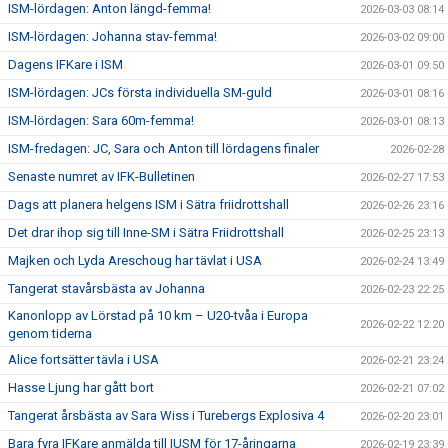
ISM-lördagen: Anton längd-femma!
2026-03-03 08:14
ISM-lördagen: Johanna stav-femma!
2026-03-02 09:00
Dagens IFKare i ISM
2026-03-01 09:50
ISM-lördagen: JCs första individuella SM-guld
2026-03-01 08:16
ISM-lördagen: Sara 60m-femma!
2026-03-01 08:13
ISM-fredagen: JC, Sara och Anton till lördagens finaler
2026-02-28
Senaste numret av IFK-Bulletinen
2026-02-27 17:53
Dags att planera helgens ISM i Sätra friidrottshall
2026-02-26 23:16
Det drar ihop sig till Inne-SM i Sätra Friidrottshall
2026-02-25 23:13
Majken och Lyda Areschoug har tävlat i USA
2026-02-24 13:49
Tangerat stavårsbästa av Johanna
2026-02-23 22:25
Kanonlopp av Lörstad på 10 km – U20-tvåa i Europa
2026-02-22 12:20
genom tiderna
Alice fortsätter tävla i USA
2026-02-21 23:24
Hasse Ljung har gått bort
2026-02-21 07:02
Tangerat årsbästa av Sara Wiss i Turebergs Explosiva 4
2026-02-20 23:01
Bara fyra IFKare anmälda till IUSM för 17-åringarna
2026-02-19 23:39