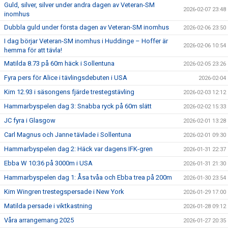
Guld, silver, silver under andra dagen av Veteran-SM
2026-02-07 23:48
inomhus
Dubbla guld under första dagen av Veteran-SM inomhus
2026-02-06 23:50
I dag börjar Veteran-SM inomhus i Huddinge – Hoffer är
2026-02-06 10:54
hemma för att tävla!
Matilda 8.73 på 60m häck i Sollentuna
2026-02-05 23:26
Fyra pers för Alice i tävlingsdebuten i USA
2026-02-04
Kim 12.93 i säsongens fjärde trestegstävling
2026-02-03 12:12
Hammarbyspelen dag 3: Snabba ryck på 60m slätt
2026-02-02 15:33
JC fyra i Glasgow
2026-02-01 13:28
Carl Magnus och Janne tävlade i Sollentuna
2026-02-01 09:30
Hammarbyspelen dag 2: Häck var dagens IFK-gren
2026-01-31 22:37
Ebba W 10:36 på 3000m i USA
2026-01-31 21:30
Hammarbyspelen dag 1: Åsa tvåa och Ebba trea på 200m
2026-01-30 23:54
Kim Wingren trestegspersade i New York
2026-01-29 17:00
Matilda persade i viktkastning
2026-01-28 09:12
Våra arrangemang 2025
2026-01-27 20:35