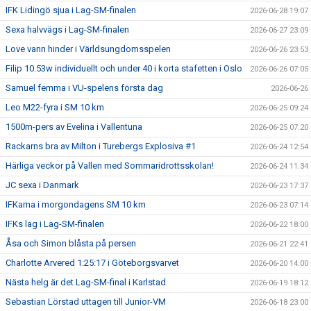
IFK Lidingö sjua i Lag-SM-finalen
2026-06-28 19:07
Sexa halvvägs i Lag-SM-finalen
2026-06-27 23:09
Love vann hinder i Världsungdomsspelen
2026-06-26 23:53
Filip 10.53w individuellt och under 40 i korta stafetten i Oslo
2026-06-26 07:05
Samuel femma i VU-spelens första dag
2026-06-26
Leo M22-fyra i SM 10 km
2026-06-25 09:24
1500m-pers av Evelina i Vallentuna
2026-06-25 07:20
Rackarns bra av Milton i Turebergs Explosiva #1
2026-06-24 12:54
Härliga veckor på Vallen med Sommaridrottsskolan!
2026-06-24 11:34
JC sexa i Danmark
2026-06-23 17:37
IFKarna i morgondagens SM 10 km
2026-06-23 07:14
IFKs lag i Lag-SM-finalen
2026-06-22 18:00
Åsa och Simon blåsta på persen
2026-06-21 22:41
Charlotte Arvered 1:25:17 i Göteborgsvarvet
2026-06-20 14:00
Nästa helg är det Lag-SM-final i Karlstad
2026-06-19 18:12
Sebastian Lörstad uttagen till Junior-VM
2026-06-18 23:00