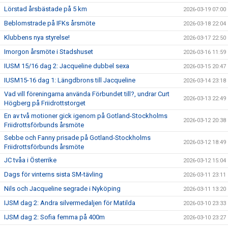
Lörstad årsbästade på 5 km
2026-03-19 07:00
Beblomstrade på IFKs årsmöte
2026-03-18 22:04
Klubbens nya styrelse!
2026-03-17 22:50
Imorgon årsmöte i Stadshuset
2026-03-16 11:59
IUSM 15/16 dag 2: Jacqueline dubbel sexa
2026-03-15 20:47
IUSM15-16 dag 1: Längdbrons till Jacqueline
2026-03-14 23:18
Vad vill föreningarna använda Förbundet till?, undrar Curt
2026-03-13 22:49
Högberg på Friidrottstorget
En av två motioner gick igenom på Gotland-Stockholms
2026-03-12 20:38
Friidrottsförbunds årsmöte
Sebbe och Fanny prisade på Gotland-Stockholms
2026-03-12 18:49
Friidrottsförbunds årsmöte
JC tvåa i Österrike
2026-03-12 15:04
Dags för vinterns sista SM-tävling
2026-03-11 23:11
Nils och Jacqueline segrade i Nyköping
2026-03-11 13:20
IJSM dag 2: Andra silvermedaljen för Matilda
2026-03-10 23:33
IJSM dag 2: Sofia femma på 400m
2026-03-10 23:27