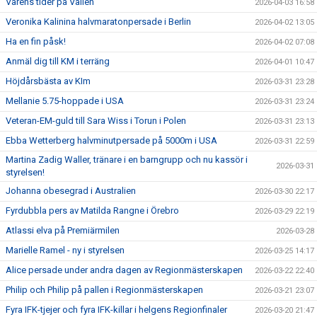
Vårens tider på Vallen
2026-04-03 16:58
Veronika Kalinina halvmaratonpersade i Berlin
2026-04-02 13:05
Ha en fin påsk!
2026-04-02 07:08
Anmäl dig till KM i terräng
2026-04-01 10:47
Höjdårsbästa av KIm
2026-03-31 23:28
Mellanie 5.75-hoppade i USA
2026-03-31 23:24
Veteran-EM-guld till Sara Wiss i Torun i Polen
2026-03-31 23:13
Ebba Wetterberg halvminutpersade på 5000m i USA
2026-03-31 22:59
Martina Zadig Waller, tränare i en barngrupp och nu kassör i
2026-03-31
styrelsen!
Johanna obesegrad i Australien
2026-03-30 22:17
Fyrdubbla pers av Matilda Rangne i Örebro
2026-03-29 22:19
Atlassi elva på Premiärmilen
2026-03-28
Marielle Ramel - ny i styrelsen
2026-03-25 14:17
Alice persade under andra dagen av Regionmästerskapen
2026-03-22 22:40
Philip och Philip på pallen i Regionmästerskapen
2026-03-21 23:07
Fyra IFK-tjejer och fyra IFK-killar i helgens Regionfinaler
2026-03-20 21:47