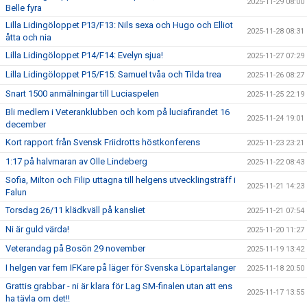
2025-11-29 08:00
Belle fyra
Lilla Lidingöloppet P13/F13: Nils sexa och Hugo och Elliot
2025-11-28 08:31
åtta och nia
Lilla Lidingöloppet P14/F14: Evelyn sjua!
2025-11-27 07:29
Lilla Lidingöloppet P15/F15: Samuel tvåa och Tilda trea
2025-11-26 08:27
Snart 1500 anmälningar till Luciaspelen
2025-11-25 22:19
Bli medlem i Veteranklubben och kom på luciafirandet 16
2025-11-24 19:01
december
Kort rapport från Svensk Friidrotts höstkonferens
2025-11-23 23:21
1:17 på halvmaran av Olle Lindeberg
2025-11-22 08:43
Sofia, Milton och Filip uttagna till helgens utvecklingsträff i
2025-11-21 14:23
Falun
Torsdag 26/11 klädkväll på kansliet
2025-11-21 07:54
Ni är guld värda!
2025-11-20 11:27
Veterandag på Bosön 29 november
2025-11-19 13:42
I helgen var fem IFKare på läger för Svenska Löpartalanger
2025-11-18 20:50
Grattis grabbar - ni är klara för Lag SM-finalen utan att ens
2025-11-17 13:55
ha tävla om det!!