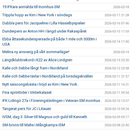
19 IFKare anmälda till Inomhus-SM
2026-02-18
Trippla hopp av Kim i New York i söndags
2026-02-17 21:28
Dubbla pers för Jacqueline i Lilla Hässelbyspelen
2026-02-16 07:46
Dunderpers av Anton HH i längd under Rakaspåret
2026-02-15 17:03
Ebba åttasekunderspersade på både 1 mile och 3000m i
2026-02-14 17:40
USA
Melina ny ansvarig på vårt sommarläger!
2026-02-14
Längdklubbrekord i K22 av Alice Lindgren
2026-02-13 23:20
Kalle och Sebbe långt fram i Nordirland
2026-02-12 23:58
Kalle och Sebbe tävlar i Nordirland på torsdagskvällen
2026-02-11 21:57
Nytt säsoongsbästa i höjd av Kim i New York.
2026-02-11 14:21
Fina sprinttider i Vinterkalaset
2026-02-11 09:54
IFK Lidingö 27a i Föreningstävlingen i Veteran-SM inomhus
2026-02-10 13:57
Tangerat pers för JC i Litauen
2026-02-10 09:24
IVSM, dag 3: Silver till Magnus och guld till Kenneth
2026-02-09 09:17
SM-brons till Malte i Mångkamps-ISM
2026-02-08 22:40