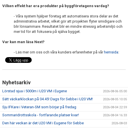
Vilken effekt har era produkter på byggföretagens vardag?
- Våra system hjälper företag att automatisera stora delar av det
administrativa arbetet, vilket gör att projekten flyter smidigare och
blir lönsammare. Resultatet blir en mindre stressig arbetsmiljö och
mer tid för att fokusera på själva bygget.
Var kan man läsa Next?
- Läs mer om oss och våra kunders erfarenheter på vår
hemsida
:
Nyhetsarkiv
Lörstad sjua i 5000m i U20 VM i Eugene
2026-08-06 05:00
Sätt väckarklockan på 04.45! Dags för Sebbe i U20 VM!
2026-08-05 10:05
Sju IFKare i Veteran-SM som börjar på fredag
2026-08-04 22:59
Sommaridrottsskola - fortfarande platser kvar!
2026-08-04 16:33
Den här veckan är det U20 VM i Eugene för Sebbe
2026-08-03