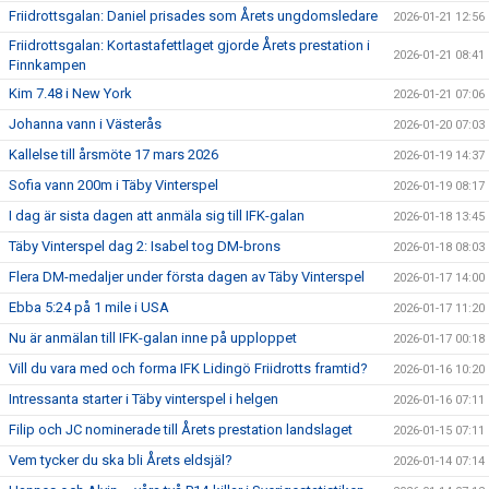
Friidrottsgalan: Daniel prisades som Årets ungdomsledare
2026-01-21 12:56
Friidrottsgalan: Kortastafettlaget gjorde Årets prestation i
2026-01-21 08:41
Finnkampen
Kim 7.48 i New York
2026-01-21 07:06
Johanna vann i Västerås
2026-01-20 07:03
Kallelse till årsmöte 17 mars 2026
2026-01-19 14:37
Sofia vann 200m i Täby Vinterspel
2026-01-19 08:17
I dag är sista dagen att anmäla sig till IFK-galan
2026-01-18 13:45
Täby Vinterspel dag 2: Isabel tog DM-brons
2026-01-18 08:03
Flera DM-medaljer under första dagen av Täby Vinterspel
2026-01-17 14:00
Ebba 5:24 på 1 mile i USA
2026-01-17 11:20
Nu är anmälan till IFK-galan inne på upploppet
2026-01-17 00:18
Vill du vara med och forma IFK Lidingö Friidrotts framtid?
2026-01-16 10:20
Intressanta starter i Täby vinterspel i helgen
2026-01-16 07:11
Filip och JC nominerade till Årets prestation landslaget
2026-01-15 07:11
Vem tycker du ska bli Årets eldsjäl?
2026-01-14 07:14