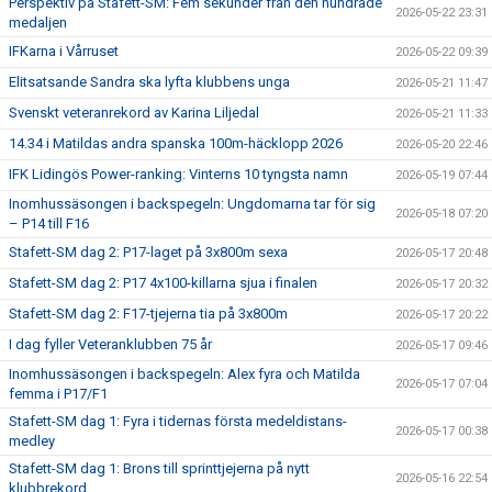
Perspektiv på Stafett-SM: Fem sekunder från den hundrade
2026-05-22 23:31
medaljen
IFKarna i Vårruset
2026-05-22 09:39
Elitsatsande Sandra ska lyfta klubbens unga
2026-05-21 11:47
Svenskt veteranrekord av Karina Liljedal
2026-05-21 11:33
14.34 i Matildas andra spanska 100m-häcklopp 2026
2026-05-20 22:46
IFK Lidingös Power-ranking: Vinterns 10 tyngsta namn
2026-05-19 07:44
Inomhussäsongen i backspegeln: Ungdomarna tar för sig
2026-05-18 07:20
– P14 till F16
Stafett-SM dag 2: P17-laget på 3x800m sexa
2026-05-17 20:48
Stafett-SM dag 2: P17 4x100-killarna sjua i finalen
2026-05-17 20:32
Stafett-SM dag 2: F17-tjejerna tia på 3x800m
2026-05-17 20:22
I dag fyller Veteranklubben 75 år
2026-05-17 09:46
Inomhussäsongen i backspegeln: Alex fyra och Matilda
2026-05-17 07:04
femma i P17/F1
Stafett-SM dag 1: Fyra i tidernas första medeldistans-
2026-05-17 00:38
medley
Stafett-SM dag 1: Brons till sprinttjejerna på nytt
2026-05-16 22:54
klubbrekord