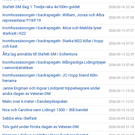
Stafett-SM dag 1: Tredje raka 4x100m-guldet
2026-05-16 22:34
Inomhussäsongen i backspegeln: William, Jonas och Alba
2026-05-16 07:00
representerar P19/F19
Inomhussäsongen i backspegeln: Alice och Matilda lyser
2026-05-15 07:57
starkast i K22
Inomhussäsongen i backspegeln: Starka M22-killar i hopp
2026-05-14 07:51
och kast
Åtta lag anmälda till Stafett-SM i Sollentuna
2026-05-13 22:39
Inomhussäsongen i backspegeln: Mångsidiga Lidingötjejer
2026-05-13 07:46
i seniorstatistiken
Inomhussäsongen i backspegeln: JC i topp bland 60m-
2026-05-12 07:39
herrarna
Janne Engman och Ingvar Lindqvist trippelsegrare under
2026-05-11 13:25
andra dagen av Veteran-DM
Malin över 6 meter i Danderydsspelen
2026-05-11 12:01
Noa och Caroline vann Lidingö 1500 – Blå bandet
2026-05-10 16:52
Sebbe elva i Belfast
2026-05-09 22:23
Tolv guld under första dagen av Veteran-DM
2026-05-09 21:13