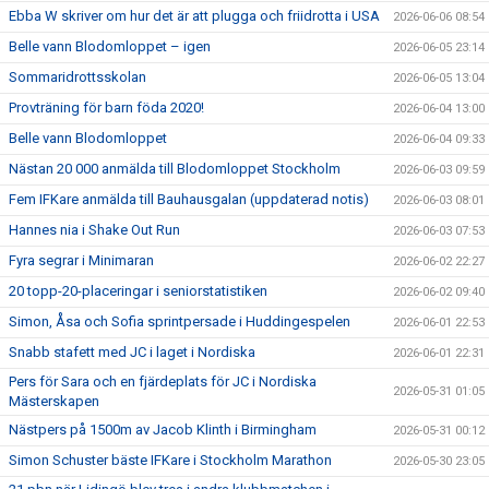
Ebba W skriver om hur det är att plugga och friidrotta i USA
2026-06-06 08:54
Belle vann Blodomloppet – igen
2026-06-05 23:14
Sommaridrottsskolan
2026-06-05 13:04
Provträning för barn föda 2020!
2026-06-04 13:00
Belle vann Blodomloppet
2026-06-04 09:33
Nästan 20 000 anmälda till Blodomloppet Stockholm
2026-06-03 09:59
Fem IFKare anmälda till Bauhausgalan (uppdaterad notis)
2026-06-03 08:01
Hannes nia i Shake Out Run
2026-06-03 07:53
Fyra segrar i Minimaran
2026-06-02 22:27
20 topp-20-placeringar i seniorstatistiken
2026-06-02 09:40
Simon, Åsa och Sofia sprintpersade i Huddingespelen
2026-06-01 22:53
Snabb stafett med JC i laget i Nordiska
2026-06-01 22:31
Pers för Sara och en fjärdeplats för JC i Nordiska
2026-05-31 01:05
Mästerskapen
Nästpers på 1500m av Jacob Klinth i Birmingham
2026-05-31 00:12
Simon Schuster bäste IFKare i Stockholm Marathon
2026-05-30 23:05