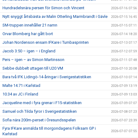
Hundradelsnära persen för Simon och Vincent
2026-07-16 07:56
Nytt snyggt årtsbästa av Malin Otterling Marmbrandt i Gävle
2026-07-15 16:45
SM-truppen innehåller 21 namn
2026-07-15 07:11
Orvar Blomberg har gått bort
2026-07-14 18:20
Johan Nordenson ensam IFKare i Tumbasprinten
2026-07-13 07:17
Jacob 3:50 – igen – i England
2026-07-12 07:59
Pers – igen – av Simon Martinsson
2026-07-11 07:48
Sebbe dubbelt uttagen till U20 VM
2026-07-10 20:08
Bara två IFK Lidingö-14-åringar i Sverigestatistiken
2026-07-10 07:14
Malte 14.71 i Karlstad
2026-07-09 13:19
10.34 av JC i Finland
2026-07-09 13:03
Jacqueline med i fyra grenar i F15-statistiken
2026-07-09 07:07
Samuel och Tilda fyror i Sverigestatistiken
2026-07-08 07:23
Sofia nära 200m-perset i Öresundsspelen
2026-07-07 23:39
Fyra IFKare anmälda till morgondagens Folksam GP i
2026-07-07 07:55
Karlstad