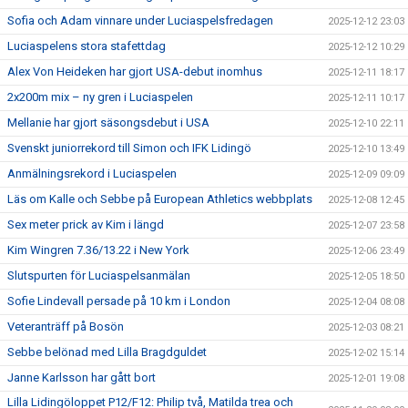
Sofia och Adam vinnare under Luciaspelsfredagen
2025-12-12 23:03
Luciaspelens stora stafettdag
2025-12-12 10:29
Alex Von Heideken har gjort USA-debut inomhus
2025-12-11 18:17
2x200m mix – ny gren i Luciaspelen
2025-12-11 10:17
Mellanie har gjort säsongsdebut i USA
2025-12-10 22:11
Svenskt juniorrekord till Simon och IFK Lidingö
2025-12-10 13:49
Anmälningsrekord i Luciaspelen
2025-12-09 09:09
Läs om Kalle och Sebbe på European Athletics webbplats
2025-12-08 12:45
Sex meter prick av Kim i längd
2025-12-07 23:58
Kim Wingren 7.36/13.22 i New York
2025-12-06 23:49
Slutspurten för Luciaspelsanmälan
2025-12-05 18:50
Sofie Lindevall persade på 10 km i London
2025-12-04 08:08
Veteranträff på Bosön
2025-12-03 08:21
Sebbe belönad med Lilla Bragdguldet
2025-12-02 15:14
Janne Karlsson har gått bort
2025-12-01 19:08
Lilla Lidingöloppet P12/F12: Philip två, Matilda trea och