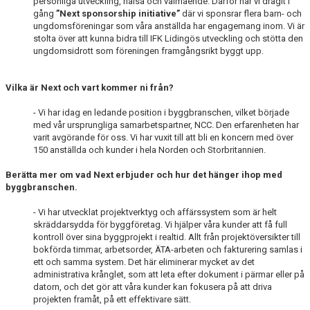
personliga utveckling, hälsa och välmående. Därför har vi dragit i
gång
”Next sponsorship initiative”
där vi sponsrar flera barn- och
ungdomsföreningar som våra anställda har engagemang inom. Vi är
stolta över att kunna bidra till IFK Lidingös utveckling och stötta den
ungdomsidrott som föreningen framgångsrikt byggt upp.
Vilka är Next och vart kommer ni från?
- Vi har idag en ledande position i byggbranschen, vilket började
med vår ursprungliga samarbetspartner, NCC. Den erfarenheten har
varit avgörande för oss. Vi har vuxit till att bli en koncern med över
150 anställda och kunder i hela Norden och Storbritannien.
Berätta mer om vad Next erbjuder och hur det hänger ihop med
byggbranschen.
- Vi har utvecklat projektverktyg och affärssystem som är helt
skräddarsydda för byggföretag. Vi hjälper våra kunder att få full
kontroll över sina byggprojekt i realtid. Allt från projektöversikter till
bokförda timmar, arbetsorder, ÄTA-arbeten och fakturering samlas i
ett och samma system. Det här eliminerar mycket av det
administrativa krånglet, som att leta efter dokument i pärmar eller på
datorn, och det gör att våra kunder kan fokusera på att driva
projekten framåt, på ett effektivare sätt.