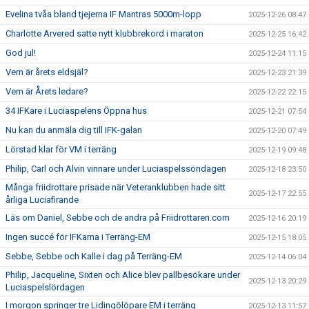
Evelina tvåa bland tjejerna IF Mantras 5000m-lopp
2025-12-26 08:47
Charlotte Arvered satte nytt klubbrekord i maraton
2025-12-25 16:42
God jul!
2025-12-24 11:15
Vem är årets eldsjäl?
2025-12-23 21:39
Vem är Årets ledare?
2025-12-22 22:15
34 IFKare i Luciaspelens Öppna hus
2025-12-21 07:54
Nu kan du anmäla dig till IFK-galan
2025-12-20 07:49
Lörstad klar för VM i terräng
2025-12-19 09:48
Philip, Carl och Alvin vinnare under Luciaspelssöndagen
2025-12-18 23:50
Många friidrottare prisade när Veteranklubben hade sitt
2025-12-17 22:55
årliga Luciafirande
Läs om Daniel, Sebbe och de andra på Friidrottaren.com
2025-12-16 20:19
Ingen succé för IFKarna i Terräng-EM
2025-12-15 18:05
Sebbe, Sebbe och Kalle i dag på Terräng-EM
2025-12-14 06:04
Philip, Jacqueline, Sixten och Alice blev pallbesökare under
2025-12-13 20:29
Luciaspelslördagen
I morgon springer tre Lidingölöpare EM i terräng
2025-12-13 11:57