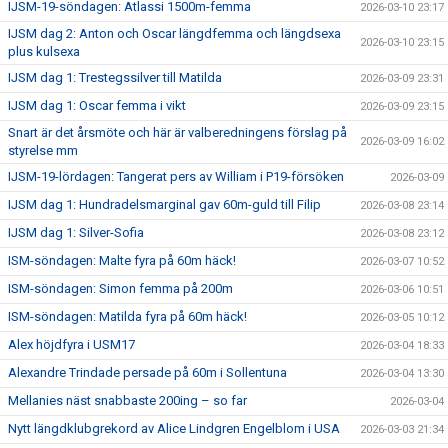
IJSM-19-söndagen: Atlassi 1500m-femma
2026-03-10 23:17
IJSM dag 2: Anton och Oscar längdfemma och längdsexa
2026-03-10 23:15
plus kulsexa
IJSM dag 1: Trestegssilver till Matilda
2026-03-09 23:31
IJSM dag 1: Oscar femma i vikt
2026-03-09 23:15
Snart är det årsmöte och här är valberedningens förslag på
2026-03-09 16:02
styrelse mm
IJSM-19-lördagen: Tangerat pers av William i P19-försöken
2026-03-09
IJSM dag 1: Hundradelsmarginal gav 60m-guld till Filip
2026-03-08 23:14
IJSM dag 1: Silver-Sofia
2026-03-08 23:12
ISM-söndagen: Malte fyra på 60m häck!
2026-03-07 10:52
ISM-söndagen: Simon femma på 200m
2026-03-06 10:51
ISM-söndagen: Matilda fyra på 60m häck!
2026-03-05 10:12
Alex höjdfyra i USM17
2026-03-04 18:33
Alexandre Trindade persade på 60m i Sollentuna
2026-03-04 13:30
Mellanies näst snabbaste 200ing – so far
2026-03-04
Nytt längdklubgrekord av Alice Lindgren Engelblom i USA
2026-03-03 21:34