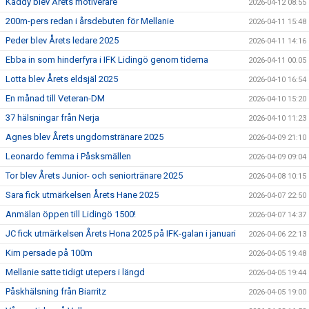
Kaddy blev Årets motiverare
2026-04-12 08:55
200m-pers redan i årsdebuten för Mellanie
2026-04-11 15:48
Peder blev Årets ledare 2025
2026-04-11 14:16
Ebba in som hinderfyra i IFK Lidingö genom tiderna
2026-04-11 00:05
Lotta blev Årets eldsjäl 2025
2026-04-10 16:54
En månad till Veteran-DM
2026-04-10 15:20
37 hälsningar från Nerja
2026-04-10 11:23
Agnes blev Årets ungdomstränare 2025
2026-04-09 21:10
Leonardo femma i Påsksmällen
2026-04-09 09:04
Tor blev Årets Junior- och seniortränare 2025
2026-04-08 10:15
Sara fick utmärkelsen Årets Hane 2025
2026-04-07 22:50
Anmälan öppen till Lidingö 1500!
2026-04-07 14:37
JC fick utmärkelsen Årets Hona 2025 på IFK-galan i januari
2026-04-06 22:13
Kim persade på 100m
2026-04-05 19:48
Mellanie satte tidigt utepers i längd
2026-04-05 19:44
Påskhälsning från Biarritz
2026-04-05 19:00