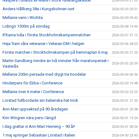
Näspers i diskus av Malte i Stora Turebergskastet
2026-05-09 21:03
Anders Hållberg 38a i Kungsholmen runt
2026-05-09 20:51
Mellanie vann i Wichita
2026-05-09 09:40
Lidingö 1500m på söndag
2026-05-08 19:40
IFKarna tvåa i första Stockholmskampenmatchen
2026-05-07 21:15
Heja fram våra veteraner i Veteran-DM i helgen
2026-05-06 08:03
Första matchen i Stockholmskampen på hemmaplan 6 maj
2026-05-05 21:20
Martin Sandberg mindre än två minuter från maratonperset i
2026-05-05 20:59
Västerås
Mellanie 200m-persade med drygt tre tiondelar
2026-05-04 00:36
Hinderpers för Ebba i Conference
2026-05-03 10:48
Mellanie över 6 meter i Conference
2026-05-02 23:25
Lörstad fullbordade sin italienska hat-trick
2026-05-01 21:35
Ann-Mari uppvaktad på 90-årsdagen
2026-05-01 20:38
Kim Wingren nära pers i längd
2026-05-01 19:24
I dag grattar vi Ann-Mari Hevreng – 90 år!
2026-05-01 08:26
1 maj springer Sebastian Lörstad i Italien
2026-04-30 23:43