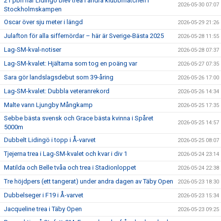
21 pbn när Lidingö blev trea i andra klubbmatchen i
2026-05-30 07:07
Stockholmskampen
Oscar över sju meter i längd
2026-05-29 21:26
Julafton för alla siffernördar – här är Sverige-Bästa 2025
2026-05-28 11:55
Lag-SM-kval-notiser
2026-05-28 07:37
Lag-SM-kvalet: Hjältarna som tog en poäng var
2026-05-27 07:35
Sara gör landslagsdebut som 39-åring
2026-05-26 17:00
Lag-SM-kvalet: Dubbla veteranrekord
2026-05-26 14:34
Malte vann Ljungby Mångkamp
2026-05-25 17:35
Sebbe bästa svensk och Grace bästa kvinna i Spåret
2026-05-25 14:57
5000m
Dubbelt Lidingö i topp i Å-varvet
2026-05-25 08:07
Tjejerna trea i Lag-SM-kvalet och kvar i div 1
2026-05-24 23:14
Matilda och Belle tvåa och trea i Stadionloppet
2026-05-24 22:38
Tre höjdpers (ett tangerat) under andra dagen av Täby Open
2026-05-23 18:30
Dubbelseger i F19 i Å-varvet
2026-05-23 15:34
Jacqueline trea i Täby Open
2026-05-23 09:25