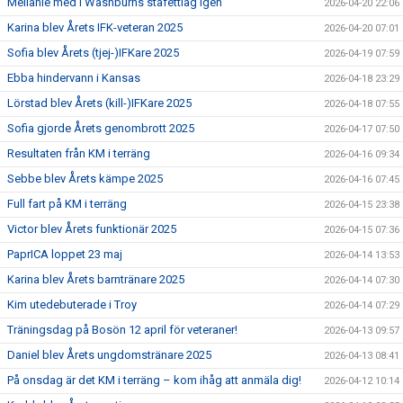
Mellanie med i Washburns stafettlag igen
2026-04-20 22:06
Karina blev Årets IFK-veteran 2025
2026-04-20 07:01
Sofia blev Årets (tjej-)IFKare 2025
2026-04-19 07:59
Ebba hindervann i Kansas
2026-04-18 23:29
Lörstad blev Årets (kill-)IFKare 2025
2026-04-18 07:55
Sofia gjorde Årets genombrott 2025
2026-04-17 07:50
Resultaten från KM i terräng
2026-04-16 09:34
Sebbe blev Årets kämpe 2025
2026-04-16 07:45
Full fart på KM i terräng
2026-04-15 23:38
Victor blev Årets funktionär 2025
2026-04-15 07:36
PaprICA loppet 23 maj
2026-04-14 13:53
Karina blev Årets barntränare 2025
2026-04-14 07:30
Kim utedebuterade i Troy
2026-04-14 07:29
Träningsdag på Bosön 12 april för veteraner!
2026-04-13 09:57
Daniel blev Årets ungdomstränare 2025
2026-04-13 08:41
På onsdag är det KM i terräng – kom ihåg att anmäla dig!
2026-04-12 10:14