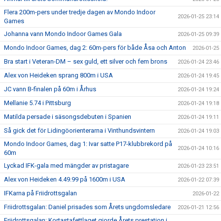
Flera 200m-pers under tredje dagen av Mondo Indoor
2026-01-25 23:14
Games
Johanna vann Mondo Indoor Games Gala
2026-01-25 09:39
Mondo Indoor Games, dag 2: 60m-pers för både Åsa och Anton
2026-01-25
Bra start i Veteran-DM – sex guld, ett silver och fem brons
2026-01-24 23:46
Alex von Heideken sprang 800m i USA
2026-01-24 19:45
JC vann B-finalen på 60m i Århus
2026-01-24 19:24
Mellanie 5.74 i Pittsburg
2026-01-24 19:18
Matilda persade i säsongsdebuten i Spanien
2026-01-24 19:11
Så gick det för Lidingöorienterarna i Vinthundsvintern
2026-01-24 19:03
Mondo Indoor Games, dag 1: Ivar satte P17-klubbrekord på
2026-01-24 10:16
60m
Lyckad IFK-gala med mängder av pristagare
2026-01-23 23:51
Alex von Heideken 4.49.99 på 1600m i USA
2026-01-22 07:39
IFKarna på Friidrottsgalan
2026-01-22
Friidrottsgalan: Daniel prisades som Årets ungdomsledare
2026-01-21 12:56
Friidrottsgalan: Kortastafettlaget gjorde Årets prestation i