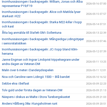
Inomhussäsongen i backspegeln: William, Jonas och Alba
2026-05-16 07:00
representerar P19/F19
Inomhussäsongen i backspegeln: Alice och Matilda lyser
2026-05-15 07:57
starkast i K22
Inomhussäsongen i backspegeln: Starka M22-killar i hopp
2026-05-14 07:51
och kast
Åtta lag anmälda till Stafett-SM i Sollentuna
2026-05-13 22:39
Inomhussäsongen i backspegeln: Mångsidiga Lidingötjejer
2026-05-13 07:46
i seniorstatistiken
Inomhussäsongen i backspegeln: JC i topp bland 60m-
2026-05-12 07:39
herrarna
Janne Engman och Ingvar Lindqvist trippelsegrare under
2026-05-11 13:25
andra dagen av Veteran-DM
Malin över 6 meter i Danderydsspelen
2026-05-11 12:01
Noa och Caroline vann Lidingö 1500 – Blå bandet
2026-05-10 16:52
Sebbe elva i Belfast
2026-05-09 22:23
Tolv guld under första dagen av Veteran-DM
2026-05-09 21:13
Näspers i diskus av Malte i Stora Turebergskastet
2026-05-09 21:03
Anders Hållberg 38a i Kungsholmen runt
2026-05-09 20:51