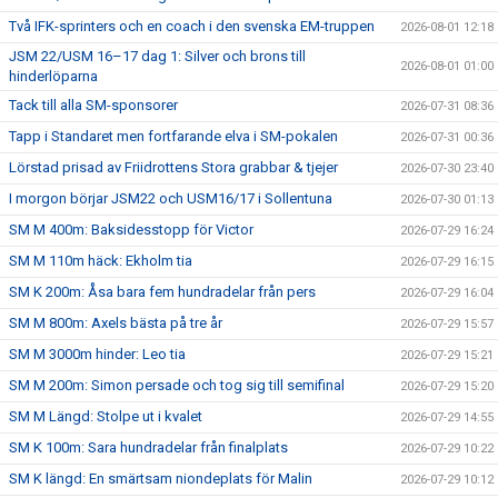
Två IFK-sprinters och en coach i den svenska EM-truppen
2026-08-01 12:18
JSM 22/USM 16–17 dag 1: Silver och brons till
2026-08-01 01:00
hinderlöparna
Tack till alla SM-sponsorer
2026-07-31 08:36
Tapp i Standaret men fortfarande elva i SM-pokalen
2026-07-31 00:36
Lörstad prisad av Friidrottens Stora grabbar & tjejer
2026-07-30 23:40
I morgon börjar JSM22 och USM16/17 i Sollentuna
2026-07-30 01:13
SM M 400m: Baksidesstopp för Victor
2026-07-29 16:24
SM M 110m häck: Ekholm tia
2026-07-29 16:15
SM K 200m: Åsa bara fem hundradelar från pers
2026-07-29 16:04
SM M 800m: Axels bästa på tre år
2026-07-29 15:57
SM M 3000m hinder: Leo tia
2026-07-29 15:21
SM M 200m: Simon persade och tog sig till semifinal
2026-07-29 15:20
SM M Längd: Stolpe ut i kvalet
2026-07-29 14:55
SM K 100m: Sara hundradelar från finalplats
2026-07-29 10:22
SM K längd: En smärtsam niondeplats för Malin
2026-07-29 10:12