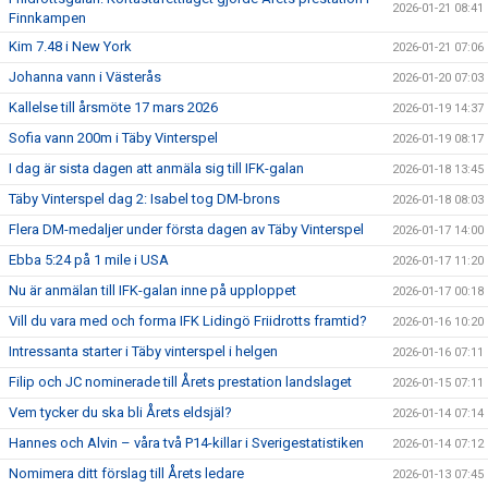
2026-01-21 08:41
Finnkampen
Kim 7.48 i New York
2026-01-21 07:06
Johanna vann i Västerås
2026-01-20 07:03
Kallelse till årsmöte 17 mars 2026
2026-01-19 14:37
Sofia vann 200m i Täby Vinterspel
2026-01-19 08:17
I dag är sista dagen att anmäla sig till IFK-galan
2026-01-18 13:45
Täby Vinterspel dag 2: Isabel tog DM-brons
2026-01-18 08:03
Flera DM-medaljer under första dagen av Täby Vinterspel
2026-01-17 14:00
Ebba 5:24 på 1 mile i USA
2026-01-17 11:20
Nu är anmälan till IFK-galan inne på upploppet
2026-01-17 00:18
Vill du vara med och forma IFK Lidingö Friidrotts framtid?
2026-01-16 10:20
Intressanta starter i Täby vinterspel i helgen
2026-01-16 07:11
Filip och JC nominerade till Årets prestation landslaget
2026-01-15 07:11
Vem tycker du ska bli Årets eldsjäl?
2026-01-14 07:14
Hannes och Alvin – våra två P14-killar i Sverigestatistiken
2026-01-14 07:12
Nomimera ditt förslag till Årets ledare
2026-01-13 07:45