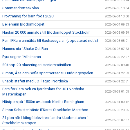
2026-06-05 23:14
Sommaridrottsskolan
2026-06-05 13:04
Provträning för barn föda 2020!
2026-06-04 13:00
Belle vann Blodomloppet
2026-06-04 09:33
Nästan 20 000 anmälda till Blodomloppet Stockholm
2026-06-03 09:59
Fem IFKare anmälda till Bauhausgalan (uppdaterad notis)
2026-06-03 08:01
Hannes nia i Shake Out Run
2026-06-03 07:53
Fyra segrar i Minimaran
2026-06-02 22:27
20 topp-20-placeringar i seniorstatistiken
2026-06-02 09:40
Simon, Åsa och Sofia sprintpersade i Huddingespelen
2026-06-01 22:53
Snabb stafett med JC i laget i Nordiska
2026-06-01 22:31
Pers för Sara och en fjärdeplats för JC i Nordiska
2026-05-31 01:05
Mästerskapen
Nästpers på 1500m av Jacob Klinth i Birmingham
2026-05-31 00:12
Simon Schuster bäste IFKare i Stockholm Marathon
2026-05-30 23:05
21 pbn när Lidingö blev trea i andra klubbmatchen i
2026-05-30 07:07
Stockholmskampen