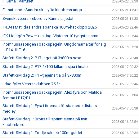
IFKarna i Vårruset
2026-05-22 09:39
Elitsatsande Sandra ska lyfta klubbens unga
2026-05-21 11:47
Svenskt veteranrekord av Karina Liljedal
2026-05-21 11:33
14.34 i Matildas andra spanska 100m-häcklopp 2026
2026-05-20 22:46
IFK Lidingös Power-ranking: Vinterns 10 tyngsta namn
2026-05-19 07:44
Inomhussäsongen i backspegeln: Ungdomarna tar för sig
2026-05-18 07:20
– P14 till F16
Stafett-SM dag 2: P17-laget på 3x800m sexa
2026-05-17 20:48
Stafett-SM dag 2: P17 4x100-killarna sjua i finalen
2026-05-17 20:32
Stafett-SM dag 2: F17-tjejerna tia på 3x800m
2026-05-17 20:22
I dag fyller Veteranklubben 75 år
2026-05-17 09:46
Inomhussäsongen i backspegeln: Alex fyra och Matilda
2026-05-17 07:04
femma i P17/F1
Stafett-SM dag 1: Fyra i tidernas första medeldistans-
2026-05-17 00:38
medley
Stafett-SM dag 1: Brons till sprinttjejerna på nytt
2026-05-16 22:54
klubbrekord
Stafett-SM dag 1: Tredje raka 4x100m-guldet
2026-05-16 22:34