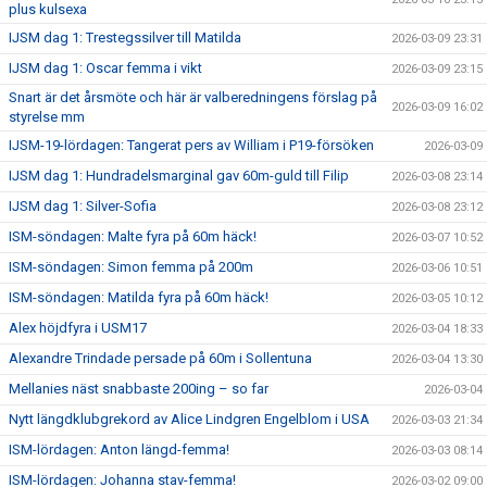
plus kulsexa
IJSM dag 1: Trestegssilver till Matilda
2026-03-09 23:31
IJSM dag 1: Oscar femma i vikt
2026-03-09 23:15
Snart är det årsmöte och här är valberedningens förslag på
2026-03-09 16:02
styrelse mm
IJSM-19-lördagen: Tangerat pers av William i P19-försöken
2026-03-09
IJSM dag 1: Hundradelsmarginal gav 60m-guld till Filip
2026-03-08 23:14
IJSM dag 1: Silver-Sofia
2026-03-08 23:12
ISM-söndagen: Malte fyra på 60m häck!
2026-03-07 10:52
ISM-söndagen: Simon femma på 200m
2026-03-06 10:51
ISM-söndagen: Matilda fyra på 60m häck!
2026-03-05 10:12
Alex höjdfyra i USM17
2026-03-04 18:33
Alexandre Trindade persade på 60m i Sollentuna
2026-03-04 13:30
Mellanies näst snabbaste 200ing – so far
2026-03-04
Nytt längdklubgrekord av Alice Lindgren Engelblom i USA
2026-03-03 21:34
ISM-lördagen: Anton längd-femma!
2026-03-03 08:14
ISM-lördagen: Johanna stav-femma!
2026-03-02 09:00