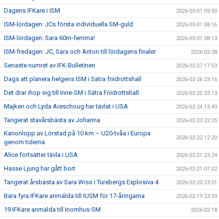
Dagens IFKare i ISM
2026-03-01 09:50
ISM-lördagen: JCs första individuella SM-guld
2026-03-01 08:16
ISM-lördagen: Sara 60m-femma!
2026-03-01 08:13
ISM-fredagen: JC, Sara och Anton till lördagens finaler
2026-02-28
Senaste numret av IFK-Bulletinen
2026-02-27 17:53
Dags att planera helgens ISM i Sätra friidrottshall
2026-02-26 23:16
Det drar ihop sig till Inne-SM i Sätra Friidrottshall
2026-02-25 23:13
Majken och Lyda Areschoug har tävlat i USA
2026-02-24 13:49
Tangerat stavårsbästa av Johanna
2026-02-23 22:25
Kanonlopp av Lörstad på 10 km – U20-tvåa i Europa
2026-02-22 12:20
genom tiderna
Alice fortsätter tävla i USA
2026-02-21 23:24
Hasse Ljung har gått bort
2026-02-21 07:02
Tangerat årsbästa av Sara Wiss i Turebergs Explosiva 4
2026-02-20 23:01
Bara fyra IFKare anmälda till IUSM för 17-åringarna
2026-02-19 23:39
19 IFKare anmälda till Inomhus-SM
2026-02-18