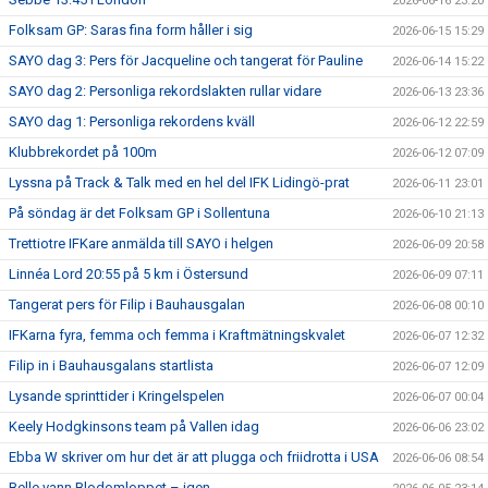
2026-06-16 23:20
Folksam GP: Saras fina form håller i sig
2026-06-15 15:29
SAYO dag 3: Pers för Jacqueline och tangerat för Pauline
2026-06-14 15:22
SAYO dag 2: Personliga rekordslakten rullar vidare
2026-06-13 23:36
SAYO dag 1: Personliga rekordens kväll
2026-06-12 22:59
Klubbrekordet på 100m
2026-06-12 07:09
Lyssna på Track & Talk med en hel del IFK Lidingö-prat
2026-06-11 23:01
På söndag är det Folksam GP i Sollentuna
2026-06-10 21:13
Trettiotre IFKare anmälda till SAYO i helgen
2026-06-09 20:58
Linnéa Lord 20:55 på 5 km i Östersund
2026-06-09 07:11
Tangerat pers för Filip i Bauhausgalan
2026-06-08 00:10
IFKarna fyra, femma och femma i Kraftmätningskvalet
2026-06-07 12:32
Filip in i Bauhausgalans startlista
2026-06-07 12:09
Lysande sprinttider i Kringelspelen
2026-06-07 00:04
Keely Hodgkinsons team på Vallen idag
2026-06-06 23:02
Ebba W skriver om hur det är att plugga och friidrotta i USA
2026-06-06 08:54
Belle vann Blodomloppet – igen