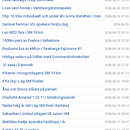
2026-06-27 23:09
Love vann hinder i Världsungdomsspelen
2026-06-26 23:53
Filip 10.53w individuellt och under 40 i korta stafetten i Oslo
2026-06-26 07:05
Samuel femma i VU-spelens första dag
2026-06-26
Leo M22-fyra i SM 10 km
2026-06-25 09:24
1500m-pers av Evelina i Vallentuna
2026-06-25 07:20
Rackarns bra av Milton i Turebergs Explosiva #1
2026-06-24 12:54
Härliga veckor på Vallen med Sommaridrottsskolan!
2026-06-24 11:34
JC sexa i Danmark
2026-06-23 17:37
IFKarna i morgondagens SM 10 km
2026-06-23 07:14
IFKs lag i Lag-SM-finalen
2026-06-22 18:00
Åsa och Simon blåsta på persen
2026-06-21 22:41
Charlotte Arvered 1:25:17 i Göteborgsvarvet
2026-06-20 14:00
Nästa helg är det Lag-SM-final i Karlstad
2026-06-19 18:12
Sebastian Lörstad uttagen till Junior-VM
2026-06-18 23:00
Matildas tredje spanska häcklopp i år
2026-06-17 23:07
Sebbe 13:45 i London