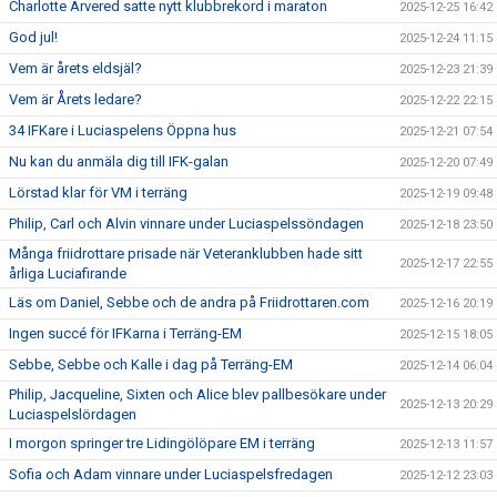
Charlotte Arvered satte nytt klubbrekord i maraton
2025-12-25 16:42
God jul!
2025-12-24 11:15
Vem är årets eldsjäl?
2025-12-23 21:39
Vem är Årets ledare?
2025-12-22 22:15
34 IFKare i Luciaspelens Öppna hus
2025-12-21 07:54
Nu kan du anmäla dig till IFK-galan
2025-12-20 07:49
Lörstad klar för VM i terräng
2025-12-19 09:48
Philip, Carl och Alvin vinnare under Luciaspelssöndagen
2025-12-18 23:50
Många friidrottare prisade när Veteranklubben hade sitt
2025-12-17 22:55
årliga Luciafirande
Läs om Daniel, Sebbe och de andra på Friidrottaren.com
2025-12-16 20:19
Ingen succé för IFKarna i Terräng-EM
2025-12-15 18:05
Sebbe, Sebbe och Kalle i dag på Terräng-EM
2025-12-14 06:04
Philip, Jacqueline, Sixten och Alice blev pallbesökare under
2025-12-13 20:29
Luciaspelslördagen
I morgon springer tre Lidingölöpare EM i terräng
2025-12-13 11:57
Sofia och Adam vinnare under Luciaspelsfredagen
2025-12-12 23:03