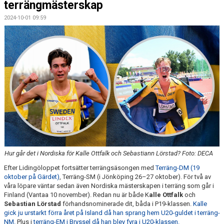
terrängmästerskap
2024-10-01 09:59
Hur går det i Nordiska för Kalle Ottfalk och Sebastiann Lörstad? Foto: DECA
Efter Lidingöloppet fortsätter terrängsäsongen med
Terräng-DM (19
oktober på Gärdet)
, Terräng-SM (i Jönköping 26–27 oktober). För två av
våra löpare väntar sedan även Nordiska mästerskapen i terräng som går i
Finland (Vantaa 10 november). Redan nu är både K
alle Ottfalk
och
Sebastian Lörstad
förhandsnominerade dit, båda i P19-klassen.
Kalle
gick ju urstarkt förra året på Island då han sprang hem U20-guldet i terräng-
NM.
Plus i
terräng-EM i Bryssel då han blev fyra i U20-klassen.