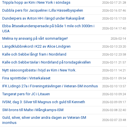
Trippla hopp av Kim i New York i söndags
2026-02-17 21:28
Dubbla pers för Jacqueline i Lilla Hässelbyspelen
2026-02-16 07:46
Dunderpers av Anton HH i längd under Rakaspåret
2026-02-15 17:03
Ebba åttasekunderspersade på både 1 mile och 3000m i
2026-02-14 17:40
USA
Melina ny ansvarig på vårt sommarläger!
2026-02-14
Längdklubbrekord i K22 av Alice Lindgren
2026-02-13 23:20
Kalle och Sebbe långt fram i Nordirland
2026-02-12 23:58
Kalle och Sebbe tävlar i Nordirland på torsdagskvällen
2026-02-11 21:57
Nytt säsoongsbästa i höjd av Kim i New York.
2026-02-11 14:21
Fina sprinttider i Vinterkalaset
2026-02-11 09:54
IFK Lidingö 27a i Föreningstävlingen i Veteran-SM inomhus
2026-02-10 13:57
Tangerat pers för JC i Litauen
2026-02-10 09:24
IVSM, dag 3: Silver till Magnus och guld till Kenneth
2026-02-09 09:17
SM-brons till Malte i Mångkamps-ISM
2026-02-08 22:40
Guld, silver, silver under andra dagen av Veteran-SM
2026-02-07 23:48
inomhus