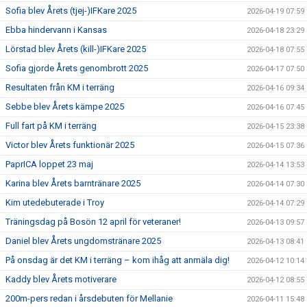
Sofia blev Årets (tjej-)IFKare 2025
2026-04-19 07:59
Ebba hindervann i Kansas
2026-04-18 23:29
Lörstad blev Årets (kill-)IFKare 2025
2026-04-18 07:55
Sofia gjorde Årets genombrott 2025
2026-04-17 07:50
Resultaten från KM i terräng
2026-04-16 09:34
Sebbe blev Årets kämpe 2025
2026-04-16 07:45
Full fart på KM i terräng
2026-04-15 23:38
Victor blev Årets funktionär 2025
2026-04-15 07:36
PaprICA loppet 23 maj
2026-04-14 13:53
Karina blev Årets barntränare 2025
2026-04-14 07:30
Kim utedebuterade i Troy
2026-04-14 07:29
Träningsdag på Bosön 12 april för veteraner!
2026-04-13 09:57
Daniel blev Årets ungdomstränare 2025
2026-04-13 08:41
På onsdag är det KM i terräng – kom ihåg att anmäla dig!
2026-04-12 10:14
Kaddy blev Årets motiverare
2026-04-12 08:55
200m-pers redan i årsdebuten för Mellanie
2026-04-11 15:48