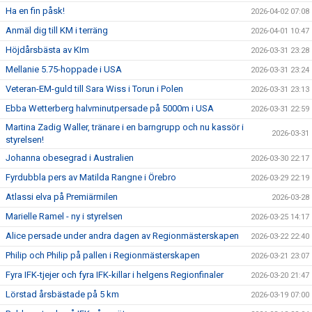
Ha en fin påsk!
2026-04-02 07:08
Anmäl dig till KM i terräng
2026-04-01 10:47
Höjdårsbästa av KIm
2026-03-31 23:28
Mellanie 5.75-hoppade i USA
2026-03-31 23:24
Veteran-EM-guld till Sara Wiss i Torun i Polen
2026-03-31 23:13
Ebba Wetterberg halvminutpersade på 5000m i USA
2026-03-31 22:59
Martina Zadig Waller, tränare i en barngrupp och nu kassör i
2026-03-31
styrelsen!
Johanna obesegrad i Australien
2026-03-30 22:17
Fyrdubbla pers av Matilda Rangne i Örebro
2026-03-29 22:19
Atlassi elva på Premiärmilen
2026-03-28
Marielle Ramel - ny i styrelsen
2026-03-25 14:17
Alice persade under andra dagen av Regionmästerskapen
2026-03-22 22:40
Philip och Philip på pallen i Regionmästerskapen
2026-03-21 23:07
Fyra IFK-tjejer och fyra IFK-killar i helgens Regionfinaler
2026-03-20 21:47
Lörstad årsbästade på 5 km
2026-03-19 07:00