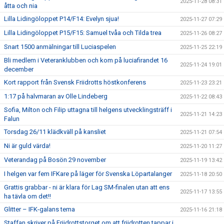
2025-11-28 08:31
åtta och nia
Lilla Lidingöloppet P14/F14: Evelyn sjua!
2025-11-27 07:29
Lilla Lidingöloppet P15/F15: Samuel tvåa och Tilda trea
2025-11-26 08:27
Snart 1500 anmälningar till Luciaspelen
2025-11-25 22:19
Bli medlem i Veteranklubben och kom på luciafirandet 16
2025-11-24 19:01
december
Kort rapport från Svensk Friidrotts höstkonferens
2025-11-23 23:21
1:17 på halvmaran av Olle Lindeberg
2025-11-22 08:43
Sofia, Milton och Filip uttagna till helgens utvecklingsträff i
2025-11-21 14:23
Falun
Torsdag 26/11 klädkväll på kansliet
2025-11-21 07:54
Ni är guld värda!
2025-11-20 11:27
Veterandag på Bosön 29 november
2025-11-19 13:42
I helgen var fem IFKare på läger för Svenska Löpartalanger
2025-11-18 20:50
Grattis grabbar - ni är klara för Lag SM-finalen utan att ens
2025-11-17 13:55
ha tävla om det!!
Glitter – IFK-galans tema
2025-11-16 21:18
Staffan skriver på Friidrottstorget om att friidrotten tappar i