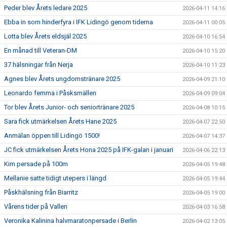
Peder blev Årets ledare 2025
2026-04-11 14:16
Ebba in som hinderfyra i IFK Lidingö genom tiderna
2026-04-11 00:05
Lotta blev Årets eldsjäl 2025
2026-04-10 16:54
En månad till Veteran-DM
2026-04-10 15:20
37 hälsningar från Nerja
2026-04-10 11:23
Agnes blev Årets ungdomstränare 2025
2026-04-09 21:10
Leonardo femma i Påsksmällen
2026-04-09 09:04
Tor blev Årets Junior- och seniortränare 2025
2026-04-08 10:15
Sara fick utmärkelsen Årets Hane 2025
2026-04-07 22:50
Anmälan öppen till Lidingö 1500!
2026-04-07 14:37
JC fick utmärkelsen Årets Hona 2025 på IFK-galan i januari
2026-04-06 22:13
Kim persade på 100m
2026-04-05 19:48
Mellanie satte tidigt utepers i längd
2026-04-05 19:44
Påskhälsning från Biarritz
2026-04-05 19:00
Vårens tider på Vallen
2026-04-03 16:58
Veronika Kalinina halvmaratonpersade i Berlin
2026-04-02 13:05