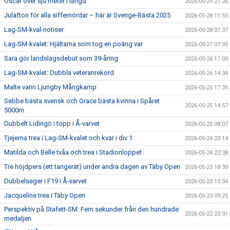
Oscar över sju meter i längd
2026-05-29 21:26
Julafton för alla siffernördar – här är Sverige-Bästa 2025
2026-05-28 11:55
Lag-SM-kval-notiser
2026-05-28 07:37
Lag-SM-kvalet: Hjältarna som tog en poäng var
2026-05-27 07:35
Sara gör landslagsdebut som 39-åring
2026-05-26 17:00
Lag-SM-kvalet: Dubbla veteranrekord
2026-05-26 14:34
Malte vann Ljungby Mångkamp
2026-05-25 17:35
Sebbe bästa svensk och Grace bästa kvinna i Spåret
2026-05-25 14:57
5000m
Dubbelt Lidingö i topp i Å-varvet
2026-05-25 08:07
Tjejerna trea i Lag-SM-kvalet och kvar i div 1
2026-05-24 23:14
Matilda och Belle tvåa och trea i Stadionloppet
2026-05-24 22:38
Tre höjdpers (ett tangerat) under andra dagen av Täby Open
2026-05-23 18:30
Dubbelseger i F19 i Å-varvet
2026-05-23 15:34
Jacqueline trea i Täby Open
2026-05-23 09:25
Perspektiv på Stafett-SM: Fem sekunder från den hundrade
2026-05-22 23:31
medaljen