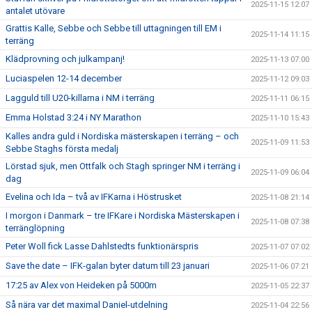
2025-11-15 12:07
antalet utövare
Grattis Kalle, Sebbe och Sebbe till uttagningen till EM i
2025-11-14 11:15
terräng
Klädprovning och julkampanj!
2025-11-13 07:00
Luciaspelen 12-14 december
2025-11-12 09:03
Lagguld till U20-killarna i NM i terräng
2025-11-11 06:15
Emma Holstad 3:24 i NY Marathon
2025-11-10 15:43
Kalles andra guld i Nordiska mästerskapen i terräng – och
2025-11-09 11:53
Sebbe Staghs första medalj
Lörstad sjuk, men Ottfalk och Stagh springer NM i terräng i
2025-11-09 06:04
dag
Evelina och Ida – två av IFKarna i Höstrusket
2025-11-08 21:14
I morgon i Danmark – tre IFKare i Nordiska Mästerskapen i
2025-11-08 07:38
terränglöpning
Peter Woll fick Lasse Dahlstedts funktionärspris
2025-11-07 07:02
Save the date – IFK-galan byter datum till 23 januari
2025-11-06 07:21
17:25 av Alex von Heideken på 5000m
2025-11-05 22:37
Så nära var det maximal Daniel-utdelning
2025-11-04 22:56