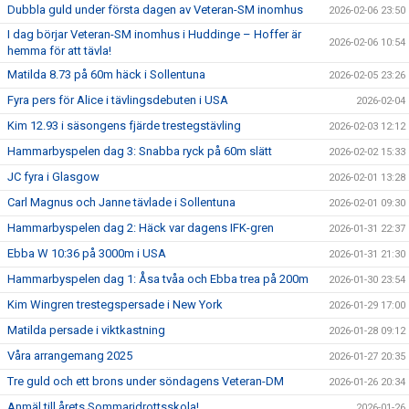
Dubbla guld under första dagen av Veteran-SM inomhus
2026-02-06 23:50
I dag börjar Veteran-SM inomhus i Huddinge – Hoffer är
2026-02-06 10:54
hemma för att tävla!
Matilda 8.73 på 60m häck i Sollentuna
2026-02-05 23:26
Fyra pers för Alice i tävlingsdebuten i USA
2026-02-04
Kim 12.93 i säsongens fjärde trestegstävling
2026-02-03 12:12
Hammarbyspelen dag 3: Snabba ryck på 60m slätt
2026-02-02 15:33
JC fyra i Glasgow
2026-02-01 13:28
Carl Magnus och Janne tävlade i Sollentuna
2026-02-01 09:30
Hammarbyspelen dag 2: Häck var dagens IFK-gren
2026-01-31 22:37
Ebba W 10:36 på 3000m i USA
2026-01-31 21:30
Hammarbyspelen dag 1: Åsa tvåa och Ebba trea på 200m
2026-01-30 23:54
Kim Wingren trestegspersade i New York
2026-01-29 17:00
Matilda persade i viktkastning
2026-01-28 09:12
Våra arrangemang 2025
2026-01-27 20:35
Tre guld och ett brons under söndagens Veteran-DM
2026-01-26 20:34
Anmäl till årets Sommaridrottsskola!
2026-01-26