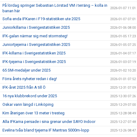
På lördag springer Sebastian Lörstad VM i terräng – kolla in
2026-01-07 11:01
banan här
Sofia enda IFKaren i F19-statistiken ute 2025
2026-01-07 07:01
Juniorkillarna i Sverigestatistiken 2025
2026-01-06 08:00
IFK-galan närmar sig med stormsteg!
2026-01-05 17:23
Juniortjejerna i Sverigestatistiken 2025
2026-01-05 07:25
IFK-killarna i Sverigestatistiken 2025
2026-01-04 07:17
IFK-tjejerna i Sverigestatistiken 2025
2026-01-03 07:19
65 SM-medaljer under 2025
2026-01-02 10:20
Förra årets nyheter redan i dag!
2026-01-01 07:52
IFK-året 2025 från A till Ö
2025-12-31 07:09
16 nya klubbrekord under 2025
2025-12-30 07:26
Oskar vann längd i Linköping
2025-12-29 07:00
Kim återigen över 13 meter i tresteg
2025-12-28 08:49
Alla IFKarna persade i sina grenar under SAYO Indoor
2025-12-27 07:48
Evelina tvåa bland tjejerna IF Mantras 5000m-lopp
2025-12-26 08:47