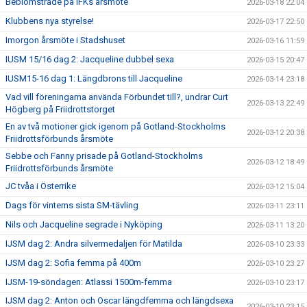
Beblomstrade på IFKs årsmöte
2026-03-18 22:04
Klubbens nya styrelse!
2026-03-17 22:50
Imorgon årsmöte i Stadshuset
2026-03-16 11:59
IUSM 15/16 dag 2: Jacqueline dubbel sexa
2026-03-15 20:47
IUSM15-16 dag 1: Längdbrons till Jacqueline
2026-03-14 23:18
Vad vill föreningarna använda Förbundet till?, undrar Curt
2026-03-13 22:49
Högberg på Friidrottstorget
En av två motioner gick igenom på Gotland-Stockholms
2026-03-12 20:38
Friidrottsförbunds årsmöte
Sebbe och Fanny prisade på Gotland-Stockholms
2026-03-12 18:49
Friidrottsförbunds årsmöte
JC tvåa i Österrike
2026-03-12 15:04
Dags för vinterns sista SM-tävling
2026-03-11 23:11
Nils och Jacqueline segrade i Nyköping
2026-03-11 13:20
IJSM dag 2: Andra silvermedaljen för Matilda
2026-03-10 23:33
IJSM dag 2: Sofia femma på 400m
2026-03-10 23:27
IJSM-19-söndagen: Atlassi 1500m-femma
2026-03-10 23:17
IJSM dag 2: Anton och Oscar längdfemma och längdsexa
2026-03-10 23:15