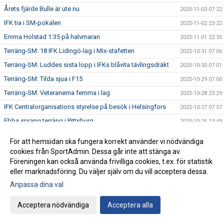
Årets fjärde Bulle är ute nu
2025-11-03 07:22
IFK tia i SM-pokalen
2025-11-02 23:22
Emma Holstad 1:35 på halvmaran
2025-11-01 22:35
Terräng-SM: 18 IFK Lidingö-lag i Mix-stafetten
2025-10-31 07:06
Terräng-SM: Luddes sista lopp i IFKs blåvita tävlingsdräkt
2025-10-30 07:01
Terräng-SM: Tilda sjua i F15
2025-10-29 07:00
Terräng-SM: Veteranerna femma i lag
2025-10-28 23:29
IFK Centralorganisations styrelse på besök i Helsingfors
2025-10-27 07:57
Ebba sprang terräng i Pittsburg
2025-10-26 13:49
Terräng-SM: Bronsmedalj till P19-laget
2025-10-26 09:07
För att hemsidan ska fungera korrekt använder vi nödvändiga
Janne skriver om skolidrottsplatser
2025-10-25 22:07
cookies från SportAdmin. Dessa går inte att stänga av.
Föreningen kan också använda frivilliga cookies, t.ex. för statistik
Terräng-SM: Kassaskåpssäkert P19-guld till Kalle
2025-10-25 22:00
eller marknadsföring. Du väljer själv om du vill acceptera dessa.
Terräng-SM: Silver till Nina i K55
2025-10-24 09:24
Anpassa dina val
Terräng-SM: Veteran-silver till Kenneth Gysing
2025-10-23 08:03
Vilka fantastiska funktionärer vi har!
Acceptera nödvändiga
Acceptera alla
2025-10-22 21:19
Terräng-SM: Dubbelt i lagtävlingen i P17
2025-10-22 12:42