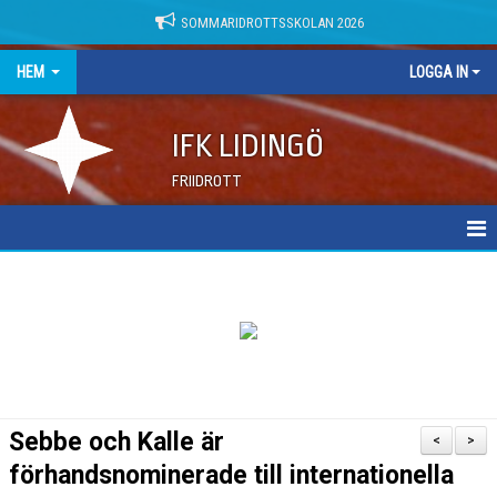
SOMMARIDROTTSSKOLAN 2026
HEM
LOGGA IN
IFK LIDINGÖ
FRIIDROTT
NYHETER
DOKUMENT
Sebbe och Kalle är
<
>
förhandsnominerade till internationella