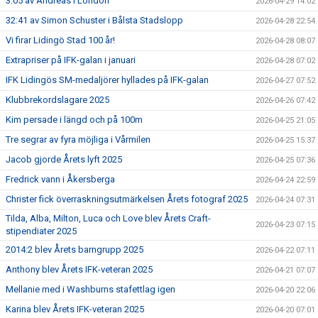
3:05 av Andreas i London
2026-04-29 14:02
32:41 av Simon Schuster i Bålsta Stadslopp
2026-04-28 22:54
Vi firar Lidingö Stad 100 år!
2026-04-28 08:07
Extrapriser på IFK-galan i januari
2026-04-28 07:02
IFK Lidingös SM-medaljörer hyllades på IFK-galan
2026-04-27 07:52
Klubbrekordslagare 2025
2026-04-26 07:42
Kim persade i längd och på 100m
2026-04-25 21:05
Tre segrar av fyra möjliga i Vårmilen
2026-04-25 15:37
Jacob gjorde Årets lyft 2025
2026-04-25 07:36
Fredrick vann i Åkersberga
2026-04-24 22:59
Christer fick överraskningsutmärkelsen Årets fotograf 2025
2026-04-24 07:31
Tilda, Alba, Milton, Luca och Love blev Årets Craft-
2026-04-23 07:15
stipendiater 2025
2014:2 blev Årets barngrupp 2025
2026-04-22 07:11
Anthony blev Årets IFK-veteran 2025
2026-04-21 07:07
Mellanie med i Washburns stafettlag igen
2026-04-20 22:06
Karina blev Årets IFK-veteran 2025
2026-04-20 07:01