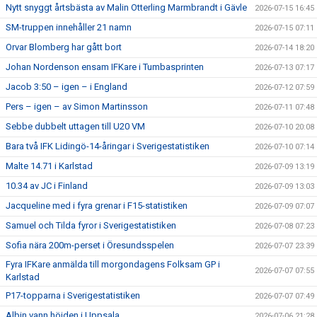
Nytt snyggt årtsbästa av Malin Otterling Marmbrandt i Gävle
2026-07-15 16:45
SM-truppen innehåller 21 namn
2026-07-15 07:11
Orvar Blomberg har gått bort
2026-07-14 18:20
Johan Nordenson ensam IFKare i Tumbasprinten
2026-07-13 07:17
Jacob 3:50 – igen – i England
2026-07-12 07:59
Pers – igen – av Simon Martinsson
2026-07-11 07:48
Sebbe dubbelt uttagen till U20 VM
2026-07-10 20:08
Bara två IFK Lidingö-14-åringar i Sverigestatistiken
2026-07-10 07:14
Malte 14.71 i Karlstad
2026-07-09 13:19
10.34 av JC i Finland
2026-07-09 13:03
Jacqueline med i fyra grenar i F15-statistiken
2026-07-09 07:07
Samuel och Tilda fyror i Sverigestatistiken
2026-07-08 07:23
Sofia nära 200m-perset i Öresundsspelen
2026-07-07 23:39
Fyra IFKare anmälda till morgondagens Folksam GP i
2026-07-07 07:55
Karlstad
P17-topparna i Sverigestatistiken
2026-07-07 07:49
Albin vann höjden i Uppsala
2026-07-06 21:28