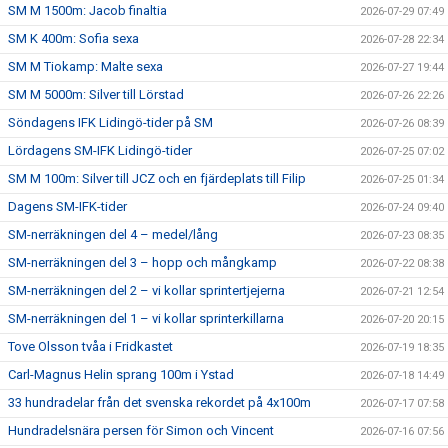
SM M 1500m: Jacob finaltia
2026-07-29 07:49
SM K 400m: Sofia sexa
2026-07-28 22:34
SM M Tiokamp: Malte sexa
2026-07-27 19:44
SM M 5000m: Silver till Lörstad
2026-07-26 22:26
Söndagens IFK Lidingö-tider på SM
2026-07-26 08:39
Lördagens SM-IFK Lidingö-tider
2026-07-25 07:02
SM M 100m: Silver till JCZ och en fjärdeplats till Filip
2026-07-25 01:34
Dagens SM-IFK-tider
2026-07-24 09:40
SM-nerräkningen del 4 – medel/lång
2026-07-23 08:35
SM-nerräkningen del 3 – hopp och mångkamp
2026-07-22 08:38
SM-nerräkningen del 2 – vi kollar sprintertjejerna
2026-07-21 12:54
SM-nerräkningen del 1 – vi kollar sprinterkillarna
2026-07-20 20:15
Tove Olsson tvåa i Fridkastet
2026-07-19 18:35
Carl-Magnus Helin sprang 100m i Ystad
2026-07-18 14:49
33 hundradelar från det svenska rekordet på 4x100m
2026-07-17 07:58
Hundradelsnära persen för Simon och Vincent
2026-07-16 07:56