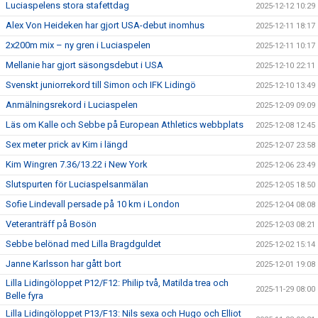
Luciaspelens stora stafettdag
2025-12-12 10:29
Alex Von Heideken har gjort USA-debut inomhus
2025-12-11 18:17
2x200m mix – ny gren i Luciaspelen
2025-12-11 10:17
Mellanie har gjort säsongsdebut i USA
2025-12-10 22:11
Svenskt juniorrekord till Simon och IFK Lidingö
2025-12-10 13:49
Anmälningsrekord i Luciaspelen
2025-12-09 09:09
Läs om Kalle och Sebbe på European Athletics webbplats
2025-12-08 12:45
Sex meter prick av Kim i längd
2025-12-07 23:58
Kim Wingren 7.36/13.22 i New York
2025-12-06 23:49
Slutspurten för Luciaspelsanmälan
2025-12-05 18:50
Sofie Lindevall persade på 10 km i London
2025-12-04 08:08
Veteranträff på Bosön
2025-12-03 08:21
Sebbe belönad med Lilla Bragdguldet
2025-12-02 15:14
Janne Karlsson har gått bort
2025-12-01 19:08
Lilla Lidingöloppet P12/F12: Philip två, Matilda trea och
2025-11-29 08:00
Belle fyra
Lilla Lidingöloppet P13/F13: Nils sexa och Hugo och Elliot