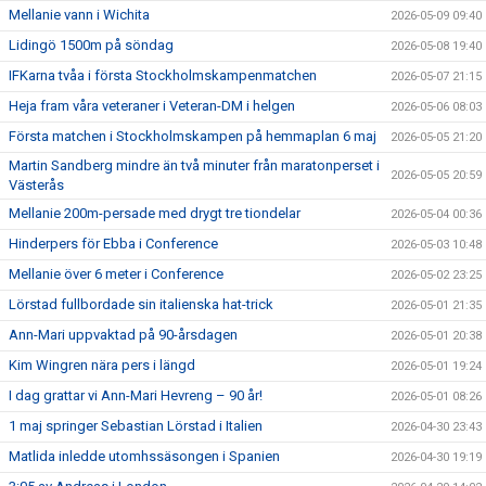
Mellanie vann i Wichita
2026-05-09 09:40
Lidingö 1500m på söndag
2026-05-08 19:40
IFKarna tvåa i första Stockholmskampenmatchen
2026-05-07 21:15
Heja fram våra veteraner i Veteran-DM i helgen
2026-05-06 08:03
Första matchen i Stockholmskampen på hemmaplan 6 maj
2026-05-05 21:20
Martin Sandberg mindre än två minuter från maratonperset i
2026-05-05 20:59
Västerås
Mellanie 200m-persade med drygt tre tiondelar
2026-05-04 00:36
Hinderpers för Ebba i Conference
2026-05-03 10:48
Mellanie över 6 meter i Conference
2026-05-02 23:25
Lörstad fullbordade sin italienska hat-trick
2026-05-01 21:35
Ann-Mari uppvaktad på 90-årsdagen
2026-05-01 20:38
Kim Wingren nära pers i längd
2026-05-01 19:24
I dag grattar vi Ann-Mari Hevreng – 90 år!
2026-05-01 08:26
1 maj springer Sebastian Lörstad i Italien
2026-04-30 23:43
Matlida inledde utomhssäsongen i Spanien
2026-04-30 19:19