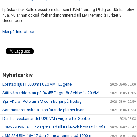
I påskas fick Kalle dessutom chansen i JVM i terräng i Belgrad där han blev
43a. Nu är han också förhandsnominerad till EM i terräng (i Turkiet 8
december).
Mer på friidrott.se
Nyhetsarkiv
Lörstad sjua i 5000m i U20 VM i Eugene
2026-08-06 05:00
Sätt väckarklockan på 04.45! Dags för Sebbe i U20 VM!
2026-08-05 10:05
Sju IFKare i Veteran-SM som börjar på fredag
2026-08-04 22:59
Sommaridrottsskola - fortfarande platser kvar!
2026-08-04 16:33
Den här veckan är det U20 VM i Eugene för Sebbe
2026-08-03
JSM22/USM16–17 dag 3: Guld till Kalle och brons till Sofia
2026-08-02 23:47
JSM 22/USM 16–17 dag 2: Luca femma på 1500m
2026-08-01 22:58