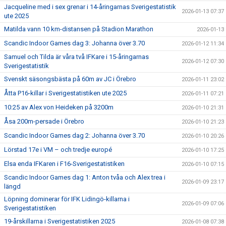
Jacqueline med i sex grenar i 14-åringarnas Sverigestatistik
2026-01-13 07:37
ute 2025
Matilda vann 10 km-distansen på Stadion Marathon
2026-01-13
Scandic Indoor Games dag 3: Johanna över 3.70
2026-01-12 11:34
Samuel och Tilda är våra två IFKare i 15-åringarnas
2026-01-12 07:30
Sverigestatistik
Svenskt säsongsbästa på 60m av JC i Örebro
2026-01-11 23:02
Åtta P16-killar i Sverigestatistiken ute 2025
2026-01-11 07:21
10:25 av Alex von Heideken på 3200m
2026-01-10 21:31
Åsa 200m-persade i Örebro
2026-01-10 21:23
Scandic Indoor Games dag 2: Johanna över 3.70
2026-01-10 20:26
Lörstad 17e i VM – och tredje europé
2026-01-10 17:25
Elsa enda IFKaren i F16-Sverigestatistiken
2026-01-10 07:15
Scandic Indoor Games dag 1: Anton tvåa och Alex trea i
2026-01-09 23:17
längd
Löpning dominerar för IFK Lidingö-killarna i
2026-01-09 07:06
Sverigestatistiken
19-årskillarna i Sverigestatistiken 2025
2026-01-08 07:38