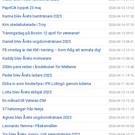
PaprICA loppet 23 maj
2026-04-14 13:53
Karina blev Årets barntränare 2025
2026-04-14 07:30
Kim utedebuterade i Troy
2026-04-14 07:29
Träningsdag på Bosön 12 april för veteraner!
2026-04-13 09:57
Daniel blev Årets ungdomstränare 2025
2026-04-13 08:41
På onsdag är det KM i terräng – kom ihåg att anmäla dig!
2026-04-12 10:14
Kaddy blev Årets motiverare
2026-04-12 08:55
200m-pers redan i årsdebuten för Mellanie
2026-04-11 15:48
Peder blev Årets ledare 2025
2026-04-11 14:16
Ebba in som hinderfyra i IFK Lidingö genom tiderna
2026-04-11 00:05
Lotta blev Årets eldsjäl 2025
2026-04-10 16:54
En månad till Veteran-DM
2026-04-10 15:20
37 hälsningar från Nerja
2026-04-10 11:23
Agnes blev Årets ungdomstränare 2025
2026-04-09 21:10
Leonardo femma i Påsksmällen
2026-04-09 09:04
Tor blev Årets Junior- och seniortränare 2025
2026-04-08 10:15