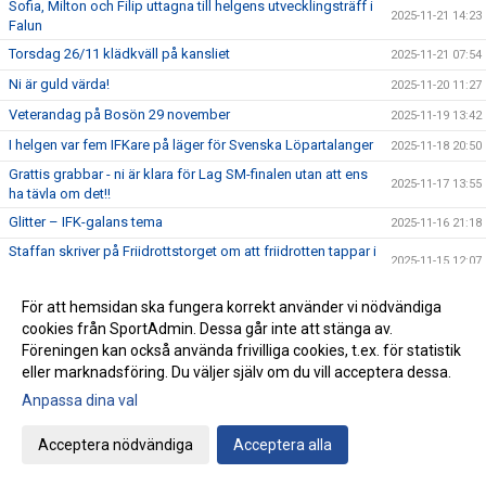
Sofia, Milton och Filip uttagna till helgens utvecklingsträff i
2025-11-21 14:23
Falun
Torsdag 26/11 klädkväll på kansliet
2025-11-21 07:54
Ni är guld värda!
2025-11-20 11:27
Veterandag på Bosön 29 november
2025-11-19 13:42
I helgen var fem IFKare på läger för Svenska Löpartalanger
2025-11-18 20:50
Grattis grabbar - ni är klara för Lag SM-finalen utan att ens
2025-11-17 13:55
ha tävla om det!!
Glitter – IFK-galans tema
2025-11-16 21:18
Staffan skriver på Friidrottstorget om att friidrotten tappar i
2025-11-15 12:07
antalet utövare
Grattis Kalle, Sebbe och Sebbe till uttagningen till EM i
För att hemsidan ska fungera korrekt använder vi nödvändiga
2025-11-14 11:15
terräng
cookies från SportAdmin. Dessa går inte att stänga av.
Klädprovning och julkampanj!
2025-11-13 07:00
Föreningen kan också använda frivilliga cookies, t.ex. för statistik
eller marknadsföring. Du väljer själv om du vill acceptera dessa.
Luciaspelen 12-14 december
2025-11-12 09:03
Anpassa dina val
Lagguld till U20-killarna i NM i terräng
2025-11-11 06:15
Emma Holstad 3:24 i NY Marathon
2025-11-10 15:43
Acceptera nödvändiga
Acceptera alla
Kalles andra guld i Nordiska mästerskapen i terräng – och
2025-11-09 11:53
Sebbe Staghs första medalj