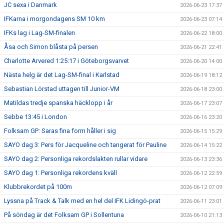
JC sexa i Danmark
2026-06-23 17:37
IFKarna i morgondagens SM 10 km
2026-06-23 07:14
IFKs lag i Lag-SM-finalen
2026-06-22 18:00
Åsa och Simon blåsta på persen
2026-06-21 22:41
Charlotte Arvered 1:25:17 i Göteborgsvarvet
2026-06-20 14:00
Nästa helg är det Lag-SM-final i Karlstad
2026-06-19 18:12
Sebastian Lörstad uttagen till Junior-VM
2026-06-18 23:00
Matildas tredje spanska häcklopp i år
2026-06-17 23:07
Sebbe 13:45 i London
2026-06-16 23:20
Folksam GP: Saras fina form håller i sig
2026-06-15 15:29
SAYO dag 3: Pers för Jacqueline och tangerat för Pauline
2026-06-14 15:22
SAYO dag 2: Personliga rekordslakten rullar vidare
2026-06-13 23:36
SAYO dag 1: Personliga rekordens kväll
2026-06-12 22:59
Klubbrekordet på 100m
2026-06-12 07:09
Lyssna på Track & Talk med en hel del IFK Lidingö-prat
2026-06-11 23:01
På söndag är det Folksam GP i Sollentuna
2026-06-10 21:13