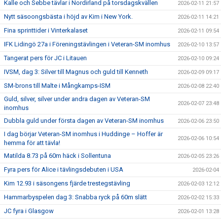
Kalle och Sebbe tävlar i Nordirland på torsdagskvällen
2026-02-11 21:57
Nytt säsoongsbästa i höjd av Kim i New York.
2026-02-11 14:21
Fina sprinttider i Vinterkalaset
2026-02-11 09:54
IFK Lidingö 27a i Föreningstävlingen i Veteran-SM inomhus
2026-02-10 13:57
Tangerat pers för JC i Litauen
2026-02-10 09:24
IVSM, dag 3: Silver till Magnus och guld till Kenneth
2026-02-09 09:17
SM-brons till Malte i Mångkamps-ISM
2026-02-08 22:40
Guld, silver, silver under andra dagen av Veteran-SM
2026-02-07 23:48
inomhus
Dubbla guld under första dagen av Veteran-SM inomhus
2026-02-06 23:50
I dag börjar Veteran-SM inomhus i Huddinge – Hoffer är
2026-02-06 10:54
hemma för att tävla!
Matilda 8.73 på 60m häck i Sollentuna
2026-02-05 23:26
Fyra pers för Alice i tävlingsdebuten i USA
2026-02-04
Kim 12.93 i säsongens fjärde trestegstävling
2026-02-03 12:12
Hammarbyspelen dag 3: Snabba ryck på 60m slätt
2026-02-02 15:33
JC fyra i Glasgow
2026-02-01 13:28