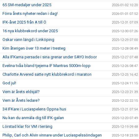
65 SM-medaljer under 2025
2026-01-02 10:20
Förra årets nyheter redan i dag!
2026-01-01 07:52
IFK-året 2025 från A till Ö
2025-12-31 07:09
16 nya klubbrekord under 2025
2025-12-30 07:26
Oskar vann längd i Linköping
2025-12-29 07:00
Kim återigen över 13 meter i tresteg
2025-12-28 08:49
Alla IFKarna persade i sina grenar under SAYO Indoor
2025-12-27 07:48
Evelina tvåa bland tjejerna IF Mantras 5000m-lopp
2025-12-26 08:47
Charlotte Arvered satte nytt klubbrekord i maraton
2025-12-25 16:42
God jul!
2025-12-24 11:15
Vem är årets eldsjäl?
2025-12-23 21:39
Vem är Årets ledare?
2025-12-22 22:15
34 IFKare i Luciaspelens Öppna hus
2025-12-21 07:54
Nu kan du anmäla dig till IFK-galan
2025-12-20 07:49
Lörstad klar för VM i terräng
2025-12-19 09:48
Philip, Carl och Alvin vinnare under Luciaspelssöndagen
2025-12-18 23:50