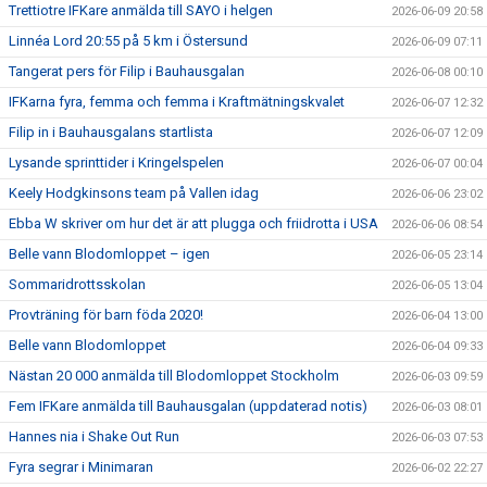
Trettiotre IFKare anmälda till SAYO i helgen
2026-06-09 20:58
Linnéa Lord 20:55 på 5 km i Östersund
2026-06-09 07:11
Tangerat pers för Filip i Bauhausgalan
2026-06-08 00:10
IFKarna fyra, femma och femma i Kraftmätningskvalet
2026-06-07 12:32
Filip in i Bauhausgalans startlista
2026-06-07 12:09
Lysande sprinttider i Kringelspelen
2026-06-07 00:04
Keely Hodgkinsons team på Vallen idag
2026-06-06 23:02
Ebba W skriver om hur det är att plugga och friidrotta i USA
2026-06-06 08:54
Belle vann Blodomloppet – igen
2026-06-05 23:14
Sommaridrottsskolan
2026-06-05 13:04
Provträning för barn föda 2020!
2026-06-04 13:00
Belle vann Blodomloppet
2026-06-04 09:33
Nästan 20 000 anmälda till Blodomloppet Stockholm
2026-06-03 09:59
Fem IFKare anmälda till Bauhausgalan (uppdaterad notis)
2026-06-03 08:01
Hannes nia i Shake Out Run
2026-06-03 07:53
Fyra segrar i Minimaran
2026-06-02 22:27