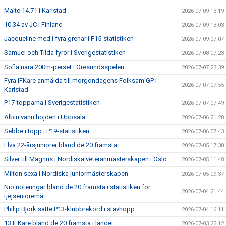
Malte 14.71 i Karlstad
2026-07-09 13:19
10.34 av JC i Finland
2026-07-09 13:03
Jacqueline med i fyra grenar i F15-statistiken
2026-07-09 07:07
Samuel och Tilda fyror i Sverigestatistiken
2026-07-08 07:23
Sofia nära 200m-perset i Öresundsspelen
2026-07-07 23:39
Fyra IFKare anmälda till morgondagens Folksam GP i
2026-07-07 07:55
Karlstad
P17-topparna i Sverigestatistiken
2026-07-07 07:49
Albin vann höjden i Uppsala
2026-07-06 21:28
Sebbe i topp i P19-statistiken
2026-07-06 07:43
Elva 22-årsjuniorer bland de 20 främsta
2026-07-05 17:30
Silver till Magnus i Nordiska veteranmästerskapen i Oslo
2026-07-05 11:48
Milton sexa i Nordiska juniormästerskapen
2026-07-05 09:37
Nio noteringar bland de 20 främsta i statistiken för
2026-07-04 21:44
tjejseniorerna
Philip Björk satte P13-klubbrekord i stavhopp
2026-07-04 16:11
13 IFKare bland de 20 främsta i landet
2026-07-03 23:12