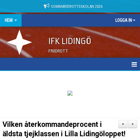
SOMMARIDROTTSSKOLAN 2026
HEM
LOGGA IN
IFK LIDINGÖ
FRIIDROTT
NYHETER
DOKUMENT
Vilken återkommandeprocent i
<
>
äldsta tjejklassen i Lilla Lidingöloppet!