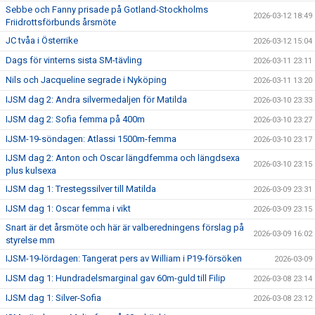
Sebbe och Fanny prisade på Gotland-Stockholms
2026-03-12 18:49
Friidrottsförbunds årsmöte
JC tvåa i Österrike
2026-03-12 15:04
Dags för vinterns sista SM-tävling
2026-03-11 23:11
Nils och Jacqueline segrade i Nyköping
2026-03-11 13:20
IJSM dag 2: Andra silvermedaljen för Matilda
2026-03-10 23:33
IJSM dag 2: Sofia femma på 400m
2026-03-10 23:27
IJSM-19-söndagen: Atlassi 1500m-femma
2026-03-10 23:17
IJSM dag 2: Anton och Oscar längdfemma och längdsexa
2026-03-10 23:15
plus kulsexa
IJSM dag 1: Trestegssilver till Matilda
2026-03-09 23:31
IJSM dag 1: Oscar femma i vikt
2026-03-09 23:15
Snart är det årsmöte och här är valberedningens förslag på
2026-03-09 16:02
styrelse mm
IJSM-19-lördagen: Tangerat pers av William i P19-försöken
2026-03-09
IJSM dag 1: Hundradelsmarginal gav 60m-guld till Filip
2026-03-08 23:14
IJSM dag 1: Silver-Sofia
2026-03-08 23:12