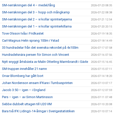
SM-nerräkningen del 4 – medel/lång
2026-07-23 08:35
SM-nerräkningen del 3 – hopp och mångkamp
2026-07-22 08:38
SM-nerräkningen del 2 – vi kollar sprintertjejerna
2026-07-21 12:54
SM-nerräkningen del 1 – vi kollar sprinterkillarna
2026-07-20 20:15
Tove Olsson tvåa i Fridkastet
2026-07-19 18:35
Carl-Magnus Helin sprang 100m i Ystad
2026-07-18 14:49
33 hundradelar från det svenska rekordet på 4x100m
2026-07-17 07:58
Hundradelsnära persen för Simon och Vincent
2026-07-16 07:56
Nytt snyggt årtsbästa av Malin Otterling Marmbrandt i Gävle
2026-07-15 16:45
SM-truppen innehåller 21 namn
2026-07-15 07:11
Orvar Blomberg har gått bort
2026-07-14 18:20
Johan Nordenson ensam IFKare i Tumbasprinten
2026-07-13 07:17
Jacob 3:50 – igen – i England
2026-07-12 07:59
Pers – igen – av Simon Martinsson
2026-07-11 07:48
Sebbe dubbelt uttagen till U20 VM
2026-07-10 20:08
Bara två IFK Lidingö-14-åringar i Sverigestatistiken
2026-07-10 07:14