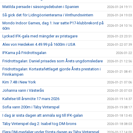
Matilda persade i säsongsdebuten i Spanien
2026-01-24 19:11
Så gick det för Lidingöorienterarna i Vinthundsvintern
2026-01-24 19:03
Mondo Indoor Games, dag 1: Ivar satte P17-klubbrekord på
2026-01-24 10:16
60m
Lyckad IFK-gala med mängder av pristagare
2026-01-23 23:51
Alex von Heideken 4.49.99 på 1600m i USA
2026-01-22 07:39
IFKarna på Friidrottsgalan
2026-01-22
Friidrottsgalan: Daniel prisades som Årets ungdomsledare
2026-01-21 12:56
Friidrottsgalan: Kortastafettlaget gjorde Årets prestation i
2026-01-21 08:41
Finnkampen
Kim 7.48 i New York
2026-01-21 07:06
Johanna vann i Västerås
2026-01-20 07:03
Kallelse till årsmöte 17 mars 2026
2026-01-19 14:37
Sofia vann 200m i Täby Vinterspel
2026-01-19 08:17
I dag är sista dagen att anmäla sig till IFK-galan
2026-01-18 13:45
Täby Vinterspel dag 2: Isabel tog DM-brons
2026-01-18 08:03
Flera DM-medaljer under första dagen av Täby Vinterspel
2026-01-17 14:00