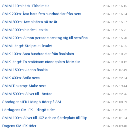
SM M 110m häck: Ekholm tia
2026-07-29 16:15
SM K 200m: Åsa bara fem hundradelar från pers
2026-07-29 16:04
SM M 800m: Axels bästa på tre år
2026-07-29 15:57
SM M 3000m hinder: Leo tia
2026-07-29 15:21
SM M 200m: Simon persade och tog sig till semifinal
2026-07-29 15:20
SM M Längd: Stolpe ut i kvalet
2026-07-29 14:55
SM K 100m: Sara hundradelar från finalplats
2026-07-29 10:22
SM K längd: En smärtsam niondeplats för Malin
2026-07-29 10:12
SM M 1500m: Jacob finaltia
2026-07-29 07:49
SM K 400m: Sofia sexa
2026-07-28 22:34
SM M Tiokamp: Malte sexa
2026-07-27 19:44
SM M 5000m: Silver till Lörstad
2026-07-26 22:26
Söndagens IFK Lidingö-tider på SM
2026-07-26 08:39
Lördagens SM-IFK Lidingö-tider
2026-07-25 07:02
SM M 100m: Silver till JCZ och en fjärdeplats till Filip
2026-07-25 01:34
Dagens SM-IFK-tider
2026-07-24 09:40