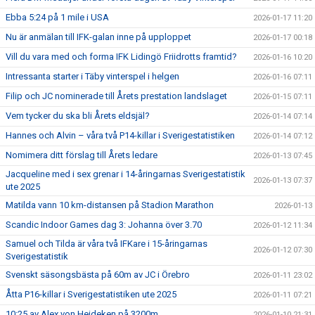
Ebba 5:24 på 1 mile i USA
2026-01-17 11:20
Nu är anmälan till IFK-galan inne på upploppet
2026-01-17 00:18
Vill du vara med och forma IFK Lidingö Friidrotts framtid?
2026-01-16 10:20
Intressanta starter i Täby vinterspel i helgen
2026-01-16 07:11
Filip och JC nominerade till Årets prestation landslaget
2026-01-15 07:11
Vem tycker du ska bli Årets eldsjäl?
2026-01-14 07:14
Hannes och Alvin – våra två P14-killar i Sverigestatistiken
2026-01-14 07:12
Nomimera ditt förslag till Årets ledare
2026-01-13 07:45
Jacqueline med i sex grenar i 14-åringarnas Sverigestatistik
2026-01-13 07:37
ute 2025
Matilda vann 10 km-distansen på Stadion Marathon
2026-01-13
Scandic Indoor Games dag 3: Johanna över 3.70
2026-01-12 11:34
Samuel och Tilda är våra två IFKare i 15-åringarnas
2026-01-12 07:30
Sverigestatistik
Svenskt säsongsbästa på 60m av JC i Örebro
2026-01-11 23:02
Åtta P16-killar i Sverigestatistiken ute 2025
2026-01-11 07:21
10:25 av Alex von Heideken på 3200m
2026-01-10 21:31