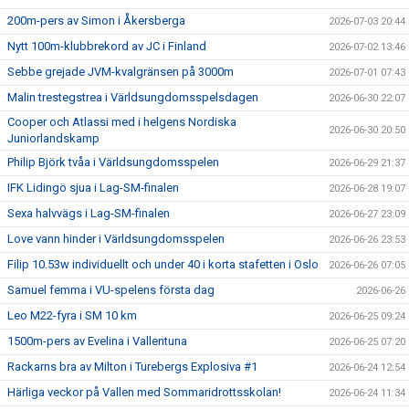
200m-pers av Simon i Åkersberga
2026-07-03 20:44
Nytt 100m-klubbrekord av JC i Finland
2026-07-02 13:46
Sebbe grejade JVM-kvalgränsen på 3000m
2026-07-01 07:43
Malin trestegstrea i Världsungdomsspelsdagen
2026-06-30 22:07
Cooper och Atlassi med i helgens Nordiska
2026-06-30 20:50
Juniorlandskamp
Philip Björk tvåa i Världsungdomsspelen
2026-06-29 21:37
IFK Lidingö sjua i Lag-SM-finalen
2026-06-28 19:07
Sexa halvvägs i Lag-SM-finalen
2026-06-27 23:09
Love vann hinder i Världsungdomsspelen
2026-06-26 23:53
Filip 10.53w individuellt och under 40 i korta stafetten i Oslo
2026-06-26 07:05
Samuel femma i VU-spelens första dag
2026-06-26
Leo M22-fyra i SM 10 km
2026-06-25 09:24
1500m-pers av Evelina i Vallentuna
2026-06-25 07:20
Rackarns bra av Milton i Turebergs Explosiva #1
2026-06-24 12:54
Härliga veckor på Vallen med Sommaridrottsskolan!
2026-06-24 11:34