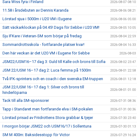
Sara Wiss fyra i Finland
2026-08-07 08:10
11.58 i årsdebuten av Dennis Karanda
2026-08-06 08:21
Lörstad sjua i 5000m i U20 VM i Eugene
2026-08-06 05:00
Sätt väckarklockan på 04.45! Dags för Sebbe i U20 VM!
2026-08-05 10:05
Sju IFKare i Veteran-SM som börjar på fredag
2026-08-04 22:59
Sommaridrottsskola - fortfarande platser kvar!
2026-08-04 16:33
Den här veckan är det U20 VM i Eugene för Sebbe
2026-08-03
JSM22/USM16–17 dag 3: Guld till Kalle och brons till Sofia
2026-08-02 23:47
JSM 22/USM 16–17 dag 2: Luca femma på 1500m
2026-08-01 22:58
Två IFK-sprinters och en coach i den svenska EM-truppen
2026-08-01 12:18
JSM 22/USM 16–17 dag 1: Silver och brons till
2026-08-01 01:00
hinderlöparna
Tack till alla SM-sponsorer
2026-07-31 08:36
Tapp i Standaret men fortfarande elva i SM-pokalen
2026-07-31 00:36
Lörstad prisad av Friidrottens Stora grabbar & tjejer
2026-07-30 23:40
I morgon börjar JSM22 och USM16/17 i Sollentuna
2026-07-30 01:13
SM M 400m: Baksidesstopp för Victor
2026-07-29 16:24