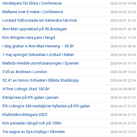
Hinderpers för Ebba i Conference
2026-05-03 10:48
Mellanie över 6 meter i Conference
2026-05-02 23:25
Lörstad fullbordade sin italienska hat-trick
2026-05-01 21:35
Ann-Mari uppvaktad på 90-årsdagen
2026-05-01 20:38
Kim Wingren nära pers i längd
2026-05-01 19:24
I dag grattar vi Ann-Mari Hevreng – 90 år!
2026-05-01 08:26
1 maj springer Sebastian Lörstad i Italien
2026-04-30 23:43
Matlida inledde utomhssäsongen i Spanien
2026-04-30 19:19
3:05 av Andreas i London
2026-04-29 14:02
32:41 av Simon Schuster i Bålsta Stadslopp
2026-04-28 22:54
Vi firar Lidingö Stad 100 år!
2026-04-28 08:07
Extrapriser på IFK-galan i januari
2026-04-28 07:02
IFK Lidingös SM-medaljörer hyllades på IFK-galan
2026-04-27 07:52
Klubbrekordslagare 2025
2026-04-26 07:42
Kim persade i längd och på 100m
2026-04-25 21:05
Tre segrar av fyra möjliga i Vårmilen
2026-04-25 15:37