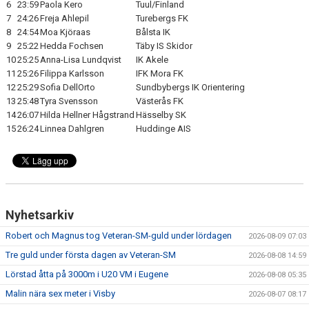
6
23:59
Paola Kero
Tuul/Finland
7
24:26
Freja Ahlepil
Turebergs FK
8
24:54
Moa Kjöraas
Bålsta IK
9
25:22
Hedda Fochsen
Täby IS Skidor
10
25:25
Anna-Lisa Lundqvist
IK Akele
11
25:26
Filippa Karlsson
IFK Mora FK
12
25:29
Sofia DellOrto
Sundbybergs IK Orientering
13
25:48
Tyra Svensson
Västerås FK
14
26:07
Hilda Hellner Hågstrand
Hässelby SK
15
26:24
Linnea Dahlgren
Huddinge AIS
Nyhetsarkiv
Robert och Magnus tog Veteran-SM-guld under lördagen
2026-08-09 07:03
Tre guld under första dagen av Veteran-SM
2026-08-08 14:59
Lörstad åtta på 3000m i U20 VM i Eugene
2026-08-08 05:35
Malin nära sex meter i Visby
2026-08-07 08:17