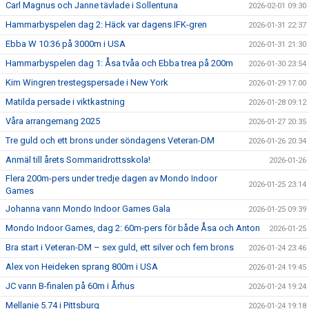
Carl Magnus och Janne tävlade i Sollentuna
2026-02-01 09:30
Hammarbyspelen dag 2: Häck var dagens IFK-gren
2026-01-31 22:37
Ebba W 10:36 på 3000m i USA
2026-01-31 21:30
Hammarbyspelen dag 1: Åsa tvåa och Ebba trea på 200m
2026-01-30 23:54
Kim Wingren trestegspersade i New York
2026-01-29 17:00
Matilda persade i viktkastning
2026-01-28 09:12
Våra arrangemang 2025
2026-01-27 20:35
Tre guld och ett brons under söndagens Veteran-DM
2026-01-26 20:34
Anmäl till årets Sommaridrottsskola!
2026-01-26
Flera 200m-pers under tredje dagen av Mondo Indoor
2026-01-25 23:14
Games
Johanna vann Mondo Indoor Games Gala
2026-01-25 09:39
Mondo Indoor Games, dag 2: 60m-pers för både Åsa och Anton
2026-01-25
Bra start i Veteran-DM – sex guld, ett silver och fem brons
2026-01-24 23:46
Alex von Heideken sprang 800m i USA
2026-01-24 19:45
JC vann B-finalen på 60m i Århus
2026-01-24 19:24
Mellanie 5.74 i Pittsburg
2026-01-24 19:18