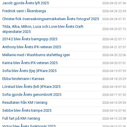
Jacob gjorde Årets lyft 2025
2026-04-25 07:36
Fredrick vann i Åkersberga
2026-04-24 22:59
Christer fick överraskningsutmärkelsen Årets fotograf 2025
2026-04-24 07:31
Tilda, Alba, Milton, Luca och Love blev Årets Craft-
2026-04-23 07:15
stipendiater 2025
2014:2 blev Årets barngrupp 2025
2026-04-22 07:11
Anthony blev Årets IFK-veteran 2025
2026-04-21 07:07
Mellanie med i Washburns stafettlag igen
2026-04-20 22:06
Karina blev Årets IFK-veteran 2025
2026-04-20 07:01
Sofia blev Årets (tjej-)IFKare 2025
2026-04-19 07:59
Ebba hindervann i Kansas
2026-04-18 23:29
Lörstad blev Årets (kill-)IFKare 2025
2026-04-18 07:55
Sofia gjorde Årets genombrott 2025
2026-04-17 07:50
Resultaten från KM i terräng
2026-04-16 09:34
Sebbe blev Årets kämpe 2025
2026-04-16 07:45
Full fart på KM i terräng
2026-04-15 23:38
Victor blev Årets funktionär 2025
2026-04-15 07:36