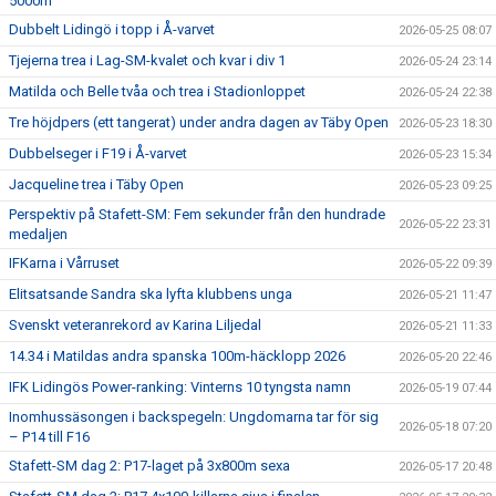
5000m
Dubbelt Lidingö i topp i Å-varvet
2026-05-25 08:07
Tjejerna trea i Lag-SM-kvalet och kvar i div 1
2026-05-24 23:14
Matilda och Belle tvåa och trea i Stadionloppet
2026-05-24 22:38
Tre höjdpers (ett tangerat) under andra dagen av Täby Open
2026-05-23 18:30
Dubbelseger i F19 i Å-varvet
2026-05-23 15:34
Jacqueline trea i Täby Open
2026-05-23 09:25
Perspektiv på Stafett-SM: Fem sekunder från den hundrade
2026-05-22 23:31
medaljen
IFKarna i Vårruset
2026-05-22 09:39
Elitsatsande Sandra ska lyfta klubbens unga
2026-05-21 11:47
Svenskt veteranrekord av Karina Liljedal
2026-05-21 11:33
14.34 i Matildas andra spanska 100m-häcklopp 2026
2026-05-20 22:46
IFK Lidingös Power-ranking: Vinterns 10 tyngsta namn
2026-05-19 07:44
Inomhussäsongen i backspegeln: Ungdomarna tar för sig
2026-05-18 07:20
– P14 till F16
Stafett-SM dag 2: P17-laget på 3x800m sexa
2026-05-17 20:48