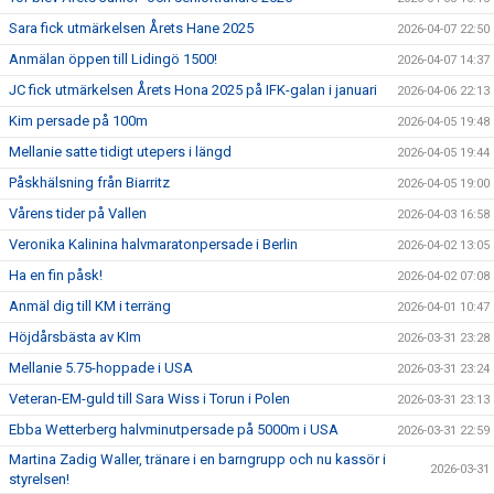
Sara fick utmärkelsen Årets Hane 2025
2026-04-07 22:50
Anmälan öppen till Lidingö 1500!
2026-04-07 14:37
JC fick utmärkelsen Årets Hona 2025 på IFK-galan i januari
2026-04-06 22:13
Kim persade på 100m
2026-04-05 19:48
Mellanie satte tidigt utepers i längd
2026-04-05 19:44
Påskhälsning från Biarritz
2026-04-05 19:00
Vårens tider på Vallen
2026-04-03 16:58
Veronika Kalinina halvmaratonpersade i Berlin
2026-04-02 13:05
Ha en fin påsk!
2026-04-02 07:08
Anmäl dig till KM i terräng
2026-04-01 10:47
Höjdårsbästa av KIm
2026-03-31 23:28
Mellanie 5.75-hoppade i USA
2026-03-31 23:24
Veteran-EM-guld till Sara Wiss i Torun i Polen
2026-03-31 23:13
Ebba Wetterberg halvminutpersade på 5000m i USA
2026-03-31 22:59
Martina Zadig Waller, tränare i en barngrupp och nu kassör i
2026-03-31
styrelsen!