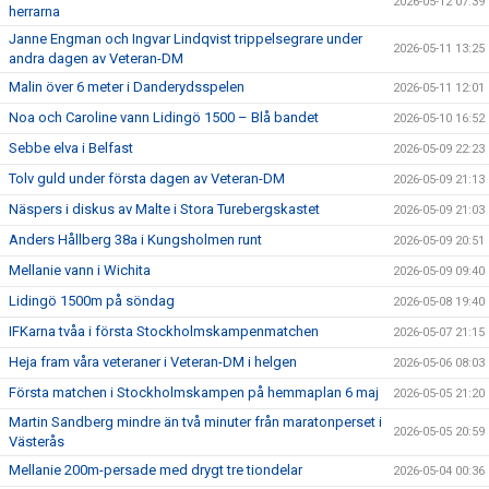
2026-05-12 07:39
herrarna
Janne Engman och Ingvar Lindqvist trippelsegrare under
2026-05-11 13:25
andra dagen av Veteran-DM
Malin över 6 meter i Danderydsspelen
2026-05-11 12:01
Noa och Caroline vann Lidingö 1500 – Blå bandet
2026-05-10 16:52
Sebbe elva i Belfast
2026-05-09 22:23
Tolv guld under första dagen av Veteran-DM
2026-05-09 21:13
Näspers i diskus av Malte i Stora Turebergskastet
2026-05-09 21:03
Anders Hållberg 38a i Kungsholmen runt
2026-05-09 20:51
Mellanie vann i Wichita
2026-05-09 09:40
Lidingö 1500m på söndag
2026-05-08 19:40
IFKarna tvåa i första Stockholmskampenmatchen
2026-05-07 21:15
Heja fram våra veteraner i Veteran-DM i helgen
2026-05-06 08:03
Första matchen i Stockholmskampen på hemmaplan 6 maj
2026-05-05 21:20
Martin Sandberg mindre än två minuter från maratonperset i
2026-05-05 20:59
Västerås
Mellanie 200m-persade med drygt tre tiondelar
2026-05-04 00:36