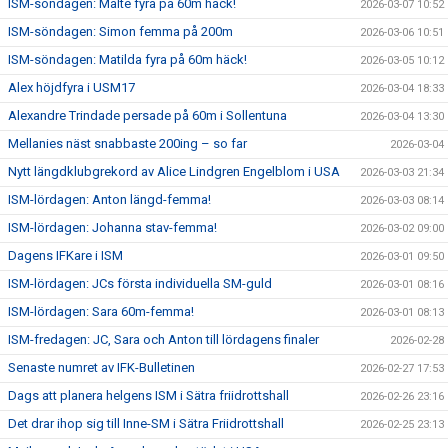
ISM-söndagen: Malte fyra på 60m häck!
2026-03-07 10:52
ISM-söndagen: Simon femma på 200m
2026-03-06 10:51
ISM-söndagen: Matilda fyra på 60m häck!
2026-03-05 10:12
Alex höjdfyra i USM17
2026-03-04 18:33
Alexandre Trindade persade på 60m i Sollentuna
2026-03-04 13:30
Mellanies näst snabbaste 200ing – so far
2026-03-04
Nytt längdklubgrekord av Alice Lindgren Engelblom i USA
2026-03-03 21:34
ISM-lördagen: Anton längd-femma!
2026-03-03 08:14
ISM-lördagen: Johanna stav-femma!
2026-03-02 09:00
Dagens IFKare i ISM
2026-03-01 09:50
ISM-lördagen: JCs första individuella SM-guld
2026-03-01 08:16
ISM-lördagen: Sara 60m-femma!
2026-03-01 08:13
ISM-fredagen: JC, Sara och Anton till lördagens finaler
2026-02-28
Senaste numret av IFK-Bulletinen
2026-02-27 17:53
Dags att planera helgens ISM i Sätra friidrottshall
2026-02-26 23:16
Det drar ihop sig till Inne-SM i Sätra Friidrottshall
2026-02-25 23:13