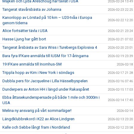
Majken och Lyda Areschoug har tävlat i USA
2026-02-24 13:49
Tangerat stavårsbästa av Johanna
2026-02-23 22:25
Kanonlopp av Lörstad på 10 km – U20-tvåa i Europa
2026-02-22 12:20
genom tiderna
Alice fortsätter tävla i USA
2026-02-21 23:24
Hasse Ljung har gått bort
2026-02-21 07:02
Tangerat årsbästa av Sara Wiss i Turebergs Explosiva 4
2026-02-20 23:01
Bara fyra IFKare anmälda till IUSM för 17-åringarna
2026-02-19 23:39
19 IFKare anmälda till Inomhus-SM
2026-02-18
Trippla hopp av Kim i New York i söndags
2026-02-17 21:28
Dubbla pers för Jacqueline i Lilla Hässelbyspelen
2026-02-16 07:46
Dunderpers av Anton HH i längd under Rakaspåret
2026-02-15 17:03
Ebba åttasekunderspersade på både 1 mile och 3000m i
2026-02-14 17:40
USA
Melina ny ansvarig på vårt sommarläger!
2026-02-14
Längdklubbrekord i K22 av Alice Lindgren
2026-02-13 23:20
Kalle och Sebbe långt fram i Nordirland
2026-02-12 23:58