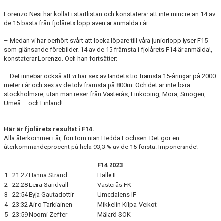
Lorenzo Nesi har kollat i startlistan och konstaterar att inte mindre än 14 av
de 15 bästa från fjolårets lopp även är anmälda i år.
– Medan vi har oerhört svårt att locka löpare till våra juniorlopp lyser F15
som glänsande förebilder. 14 av de 15 främsta i fjolårets F14 är anmälda!,
konstaterar Lorenzo. Och han fortsätter:
– Det innebär också att vi har sex av landets tio främsta 15-åringar på 2000
meter i år och sex av de tolv främsta på 800m. Och det är inte bara
stockholmare, utan man reser från Västerås, Linköping, Mora, Smögen,
Umeå – och Finland!
Här är fjolårets resultat i F14.
Alla återkommer i år, förutom nian Hedda Fochsen. Det gör en
återkommandeprocent på hela 93,3 % av de 15 första. Imponerande!
F14 2023
1
21:27
Hanna Strand
Hälle IF
2
22:28
Leira Sandvall
Västerås FK
3
22:54
Eyja Gautadottir
Umedalens IF
4
23:32
Aino Tarkiainen
Mikkelin Kilpa-Veikot
5
23:59
Noomi Zeffer
Mälarö SOK