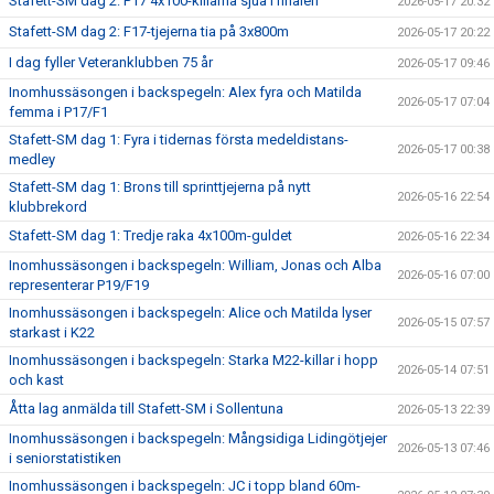
Stafett-SM dag 2: P17 4x100-killarna sjua i finalen
2026-05-17 20:32
Stafett-SM dag 2: F17-tjejerna tia på 3x800m
2026-05-17 20:22
I dag fyller Veteranklubben 75 år
2026-05-17 09:46
Inomhussäsongen i backspegeln: Alex fyra och Matilda
2026-05-17 07:04
femma i P17/F1
Stafett-SM dag 1: Fyra i tidernas första medeldistans-
2026-05-17 00:38
medley
Stafett-SM dag 1: Brons till sprinttjejerna på nytt
2026-05-16 22:54
klubbrekord
Stafett-SM dag 1: Tredje raka 4x100m-guldet
2026-05-16 22:34
Inomhussäsongen i backspegeln: William, Jonas och Alba
2026-05-16 07:00
representerar P19/F19
Inomhussäsongen i backspegeln: Alice och Matilda lyser
2026-05-15 07:57
starkast i K22
Inomhussäsongen i backspegeln: Starka M22-killar i hopp
2026-05-14 07:51
och kast
Åtta lag anmälda till Stafett-SM i Sollentuna
2026-05-13 22:39
Inomhussäsongen i backspegeln: Mångsidiga Lidingötjejer
2026-05-13 07:46
i seniorstatistiken
Inomhussäsongen i backspegeln: JC i topp bland 60m-