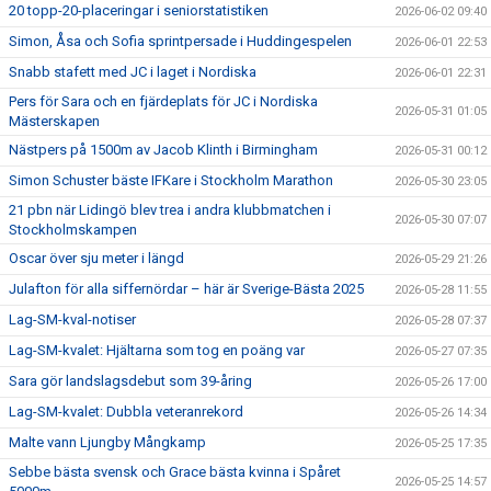
20 topp-20-placeringar i seniorstatistiken
2026-06-02 09:40
Simon, Åsa och Sofia sprintpersade i Huddingespelen
2026-06-01 22:53
Snabb stafett med JC i laget i Nordiska
2026-06-01 22:31
Pers för Sara och en fjärdeplats för JC i Nordiska
2026-05-31 01:05
Mästerskapen
Nästpers på 1500m av Jacob Klinth i Birmingham
2026-05-31 00:12
Simon Schuster bäste IFKare i Stockholm Marathon
2026-05-30 23:05
21 pbn när Lidingö blev trea i andra klubbmatchen i
2026-05-30 07:07
Stockholmskampen
Oscar över sju meter i längd
2026-05-29 21:26
Julafton för alla siffernördar – här är Sverige-Bästa 2025
2026-05-28 11:55
Lag-SM-kval-notiser
2026-05-28 07:37
Lag-SM-kvalet: Hjältarna som tog en poäng var
2026-05-27 07:35
Sara gör landslagsdebut som 39-åring
2026-05-26 17:00
Lag-SM-kvalet: Dubbla veteranrekord
2026-05-26 14:34
Malte vann Ljungby Mångkamp
2026-05-25 17:35
Sebbe bästa svensk och Grace bästa kvinna i Spåret
2026-05-25 14:57