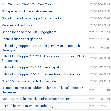
Kim Wingren 7.36/13.22 i New York
2025-12-06 23:49
Slutspurten för Luciaspelsanmälan
2025-12-05 18:50
Sofie Lindevall persade på 10 km i London
2025-12-04 08:08
Veteranträff på Bosön
2025-12-03 08:21
Sebbe belönad med Lilla Bragdguldet
2025-12-02 15:14
Janne Karlsson har gått bort
2025-12-01 19:08
Lilla Lidingöloppet P12/F12: Philip två, Matilda trea och
2025-11-29 08:00
Belle fyra
Lilla Lidingöloppet P13/F13: Nils sexa och Hugo och Elliot
2025-11-28 08:31
åtta och nia
Lilla Lidingöloppet P14/F14: Evelyn sjua!
2025-11-27 07:29
Lilla Lidingöloppet P15/F15: Samuel tvåa och Tilda trea
2025-11-26 08:27
Snart 1500 anmälningar till Luciaspelen
2025-11-25 22:19
Bli medlem i Veteranklubben och kom på luciafirandet 16
2025-11-24 19:01
december
Kort rapport från Svensk Friidrotts höstkonferens
2025-11-23 23:21
1:17 på halvmaran av Olle Lindeberg
2025-11-22 08:43