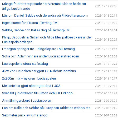
Många friidrottare prisade när Veteranklubben hade sitt
2025-12-17 22:55
årliga Luciafirande
Läs om Daniel, Sebbe och de andra på Friidrottaren.com
2025-12-16 20:19
Ingen succé för IFKarna i Terräng-EM
2025-12-15 18:05
Sebbe, Sebbe och Kalle i dag på Terräng-EM
2025-12-14 06:04
Philip, Jacqueline, Sixten och Alice blev pallbesökare under
2025-12-13 20:29
Luciaspelslördagen
I morgon springer tre Lidingölöpare EM i terräng
2025-12-13 11:57
Sofia och Adam vinnare under Luciaspelsfredagen
2025-12-12 23:03
Luciaspelens stora stafettdag
2025-12-12 10:29
Alex Von Heideken har gjort USA-debut inomhus
2025-12-11 18:17
2x200m mix – ny gren i Luciaspelen
2025-12-11 10:17
Mellanie har gjort säsongsdebut i USA
2025-12-10 22:11
Svenskt juniorrekord till Simon och IFK Lidingö
2025-12-10 13:49
Anmälningsrekord i Luciaspelen
2025-12-09 09:09
Läs om Kalle och Sebbe på European Athletics webbplats
2025-12-08 12:45
Sex meter prick av Kim i längd
2025-12-07 23:58