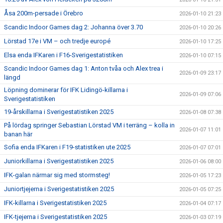
Åsa 200m-persade i Örebro
2026-01-10 21:23
Scandic Indoor Games dag 2: Johanna över 3.70
2026-01-10 20:26
Lörstad 17e i VM – och tredje europé
2026-01-10 17:25
Elsa enda IFKaren i F16-Sverigestatistiken
2026-01-10 07:15
Scandic Indoor Games dag 1: Anton tvåa och Alex trea i
2026-01-09 23:17
längd
Löpning dominerar för IFK Lidingö-killarna i
2026-01-09 07:06
Sverigestatistiken
19-årskillarna i Sverigestatistiken 2025
2026-01-08 07:38
På lördag springer Sebastian Lörstad VM i terräng – kolla in
2026-01-07 11:01
banan här
Sofia enda IFKaren i F19-statistiken ute 2025
2026-01-07 07:01
Juniorkillarna i Sverigestatistiken 2025
2026-01-06 08:00
IFK-galan närmar sig med stormsteg!
2026-01-05 17:23
Juniortjejerna i Sverigestatistiken 2025
2026-01-05 07:25
IFK-killarna i Sverigestatistiken 2025
2026-01-04 07:17
IFK-tjejerna i Sverigestatistiken 2025
2026-01-03 07:19