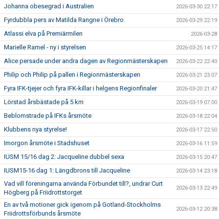
Johanna obesegrad i Australien
2026-03-30 22:17
Fyrdubbla pers av Matilda Rangne i Örebro
2026-03-29 22:19
Atlassi elva på Premiärmilen
2026-03-28
Marielle Ramel - ny i styrelsen
2026-03-25 14:17
Alice persade under andra dagen av Regionmästerskapen
2026-03-22 22:40
Philip och Philip på pallen i Regionmästerskapen
2026-03-21 23:07
Fyra IFK-tjejer och fyra IFK-killar i helgens Regionfinaler
2026-03-20 21:47
Lörstad årsbästade på 5 km
2026-03-19 07:00
Beblomstrade på IFKs årsmöte
2026-03-18 22:04
Klubbens nya styrelse!
2026-03-17 22:50
Imorgon årsmöte i Stadshuset
2026-03-16 11:59
IUSM 15/16 dag 2: Jacqueline dubbel sexa
2026-03-15 20:47
IUSM15-16 dag 1: Längdbrons till Jacqueline
2026-03-14 23:18
Vad vill föreningarna använda Förbundet till?, undrar Curt
2026-03-13 22:49
Högberg på Friidrottstorget
En av två motioner gick igenom på Gotland-Stockholms
2026-03-12 20:38
Friidrottsförbunds årsmöte