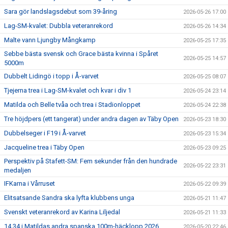
Sara gör landslagsdebut som 39-åring
2026-05-26 17:00
Lag-SM-kvalet: Dubbla veteranrekord
2026-05-26 14:34
Malte vann Ljungby Mångkamp
2026-05-25 17:35
Sebbe bästa svensk och Grace bästa kvinna i Spåret
2026-05-25 14:57
5000m
Dubbelt Lidingö i topp i Å-varvet
2026-05-25 08:07
Tjejerna trea i Lag-SM-kvalet och kvar i div 1
2026-05-24 23:14
Matilda och Belle tvåa och trea i Stadionloppet
2026-05-24 22:38
Tre höjdpers (ett tangerat) under andra dagen av Täby Open
2026-05-23 18:30
Dubbelseger i F19 i Å-varvet
2026-05-23 15:34
Jacqueline trea i Täby Open
2026-05-23 09:25
Perspektiv på Stafett-SM: Fem sekunder från den hundrade
2026-05-22 23:31
medaljen
IFKarna i Vårruset
2026-05-22 09:39
Elitsatsande Sandra ska lyfta klubbens unga
2026-05-21 11:47
Svenskt veteranrekord av Karina Liljedal
2026-05-21 11:33
14.34 i Matildas andra spanska 100m-häcklopp 2026
2026-05-20 22:46