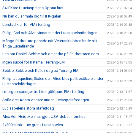
34 IFKare i Luciaspelens Öppna hus
2025-12-21 07:54
Nu kan du anmäla dig till IFK-galan
2025-12-20 07:49
Lörstad klar för VM i terräng
2025-12-19 09:48
Philip, Carl och Alvin vinnare under Luciaspelssöndagen
2025-12-18 23:50
Många friidrottare prisade när Veteranklubben hade sitt
2025-12-17 22:55
årliga Luciafirande
Läs om Daniel, Sebbe och de andra på Friidrottaren.com
2025-12-16 20:19
Ingen succé för IFKarna i Terräng-EM
2025-12-15 18:05
Sebbe, Sebbe och Kalle i dag på Terräng-EM
2025-12-14 06:04
Philip, Jacqueline, Sixten och Alice blev pallbesökare under
2025-12-13 20:29
Luciaspelslördagen
I morgon springer tre Lidingölöpare EM i terräng
2025-12-13 11:57
Sofia och Adam vinnare under Luciaspelsfredagen
2025-12-12 23:03
Luciaspelens stora stafettdag
2025-12-12 10:29
Alex Von Heideken har gjort USA-debut inomhus
2025-12-11 18:17
2x200m mix – ny gren i Luciaspelen
2025-12-11 10:17