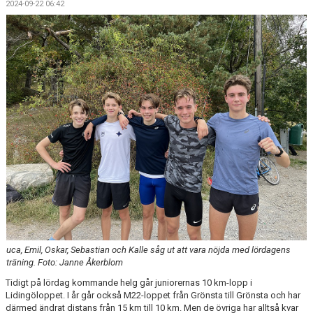
2024-09-22 06:42
uca, Emil, Oskar, Sebastian och Kalle såg ut att vara nöjda med lördagens
träning. Foto: Janne Åkerblom
Tidigt på lördag kommande helg går juniorernas 10 km-lopp i
Lidingöloppet. I år går också M22-loppet från Grönsta till Grönsta och har
därmed ändrat distans från 15 km till 10 km. Men de övriga har alltså kvar