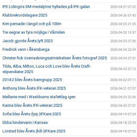
IFK Lidingös SM-medaljörer hyllades på IFK-galan
2026-04-27 07:52
Klubbrekordslagare 2025
2026-04-26 07:42
Kim persade i längd och på 100m
2026-04-25 21:05
Tre segrar av fyra möjliga i Vårmilen
2026-04-25 15:37
Jacob gjorde Årets lyft 2025
2026-04-25 07:36
Fredrick vann i Åkersberga
2026-04-24 22:59
Christer fick överraskningsutmärkelsen Årets fotograf 2025
2026-04-24 07:31
Tilda, Alba, Milton, Luca och Love blev Årets Craft-
2026-04-23 07:15
stipendiater 2025
2014:2 blev Årets barngrupp 2025
2026-04-22 07:11
Anthony blev Årets IFK-veteran 2025
2026-04-21 07:07
Mellanie med i Washburns stafettlag igen
2026-04-20 22:06
Karina blev Årets IFK-veteran 2025
2026-04-20 07:01
Sofia blev Årets (tjej-)IFKare 2025
2026-04-19 07:59
Ebba hindervann i Kansas
2026-04-18 23:29
Lörstad blev Årets (kill-)IFKare 2025
2026-04-18 07:55