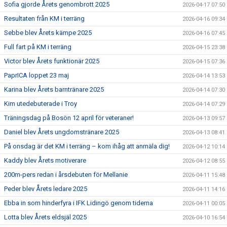
Sofia gjorde Årets genombrott 2025
2026-04-17 07:50
Resultaten från KM i terräng
2026-04-16 09:34
Sebbe blev Årets kämpe 2025
2026-04-16 07:45
Full fart på KM i terräng
2026-04-15 23:38
Victor blev Årets funktionär 2025
2026-04-15 07:36
PaprICA loppet 23 maj
2026-04-14 13:53
Karina blev Årets barntränare 2025
2026-04-14 07:30
Kim utedebuterade i Troy
2026-04-14 07:29
Träningsdag på Bosön 12 april för veteraner!
2026-04-13 09:57
Daniel blev Årets ungdomstränare 2025
2026-04-13 08:41
På onsdag är det KM i terräng – kom ihåg att anmäla dig!
2026-04-12 10:14
Kaddy blev Årets motiverare
2026-04-12 08:55
200m-pers redan i årsdebuten för Mellanie
2026-04-11 15:48
Peder blev Årets ledare 2025
2026-04-11 14:16
Ebba in som hinderfyra i IFK Lidingö genom tiderna
2026-04-11 00:05
Lotta blev Årets eldsjäl 2025
2026-04-10 16:54