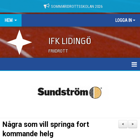
SOMMARIDROTTSSKOLAN 2026
HEM
LOGGA IN
IFK LIDINGÖ
FRIIDROTT
NYHETER
DOKUMENT
Några som vill springa fort
<
>
kommande helg