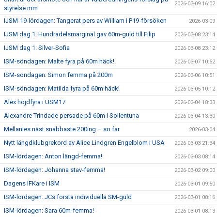
2026-03-09 16:02
styrelse mm
IJSM-19-lördagen: Tangerat pers av William i P19-försöken
2026-03-09
IJSM dag 1: Hundradelsmarginal gav 60m-guld till Filip
2026-03-08 23:14
IJSM dag 1: Silver-Sofia
2026-03-08 23:12
ISM-söndagen: Malte fyra på 60m häck!
2026-03-07 10:52
ISM-söndagen: Simon femma på 200m
2026-03-06 10:51
ISM-söndagen: Matilda fyra på 60m häck!
2026-03-05 10:12
Alex höjdfyra i USM17
2026-03-04 18:33
Alexandre Trindade persade på 60m i Sollentuna
2026-03-04 13:30
Mellanies näst snabbaste 200ing – so far
2026-03-04
Nytt längdklubgrekord av Alice Lindgren Engelblom i USA
2026-03-03 21:34
ISM-lördagen: Anton längd-femma!
2026-03-03 08:14
ISM-lördagen: Johanna stav-femma!
2026-03-02 09:00
Dagens IFKare i ISM
2026-03-01 09:50
ISM-lördagen: JCs första individuella SM-guld
2026-03-01 08:16
ISM-lördagen: Sara 60m-femma!
2026-03-01 08:13