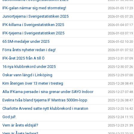
IFK-galan närmar sig med stormsteg!
2026-01-05 17:23
Juniortjejerna i Sverigestatistiken 2025
2026-01-05 07:25
IFK-killarna i Sverigestatistiken 2025
2026-01-04 07:17
IFK-tjejerna i Sverigestatistiken 2025
2026-01-03 07:19
65 SM-medaljer under 2025
2026-01-02 10:20
Förra årets nyheter redan i dag!
2026-01-01 07:52
IFK-året 2025 från A till Ö
2025-12-31 07:09
16 nya klubbrekord under 2025
2025-12-30 07:26
Oskar vann längd i Linköping
2025-12-29 07:00
Kim återigen över 13 meter i tresteg
2025-12-28 08:49
Alla IFKarna persade i sina grenar under SAYO Indoor
2025-12-27 07:48
Evelina tvåa bland tjejerna IF Mantras 5000m-lopp
2025-12-26 08:47
Charlotte Arvered satte nytt klubbrekord i maraton
2025-12-25 16:42
God jul!
2025-12-24 11:15
Vem är årets eldsjäl?
2025-12-23 21:39
Vem är Årets ledare?
2025-12-22 22:15