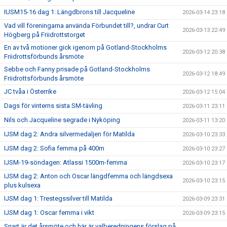
IUSM15-16 dag 1: Längdbrons till Jacqueline
2026-03-14 23:18
Vad vill föreningarna använda Förbundet till?, undrar Curt
2026-03-13 22:49
Högberg på Friidrottstorget
En av två motioner gick igenom på Gotland-Stockholms
2026-03-12 20:38
Friidrottsförbunds årsmöte
Sebbe och Fanny prisade på Gotland-Stockholms
2026-03-12 18:49
Friidrottsförbunds årsmöte
JC tvåa i Österrike
2026-03-12 15:04
Dags för vinterns sista SM-tävling
2026-03-11 23:11
Nils och Jacqueline segrade i Nyköping
2026-03-11 13:20
IJSM dag 2: Andra silvermedaljen för Matilda
2026-03-10 23:33
IJSM dag 2: Sofia femma på 400m
2026-03-10 23:27
IJSM-19-söndagen: Atlassi 1500m-femma
2026-03-10 23:17
IJSM dag 2: Anton och Oscar längdfemma och längdsexa
2026-03-10 23:15
plus kulsexa
IJSM dag 1: Trestegssilver till Matilda
2026-03-09 23:31
IJSM dag 1: Oscar femma i vikt
2026-03-09 23:15
Snart är det årsmöte och här är valberedningens förslag på