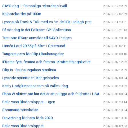
SAYO dag 1: Personliga rekordens kväll
2026-06-12 22:59
Klubbrekordet på 100m
2026-06-12 07:09
Lyssna på Track & Talk med en hel del IFK Lidingö-prat
2026-06-11 23:01
På söndag är det Folksam GP i Sollentuna
2026-06-10 21:13
Trettiotre IFKare anmälda till SAYO i helgen
2026-06-09 20:58
Linnéa Lord 20:55 på 5 km i Östersund
2026-06-09 07:11
Tangerat pers för Filip i Bauhausgalan
2026-06-08 00:10
IFKarna fyra, femma och femma i Kraftmätningskvalet
2026-06-07 12:32
Filip in i Bauhausgalans startlista
2026-06-07 12:09
Lysande sprinttider i Kringelspelen
2026-06-07 00:04
Keely Hodgkinsons team på Vallen idag
2026-06-06 23:02
Ebba W skriver om hur det är att plugga och friidrotta i USA
2026-06-06 08:54
Belle vann Blodomloppet – igen
2026-06-05 23:14
Sommaridrottsskolan
2026-06-05 13:04
Provträning för barn föda 2020!
2026-06-04 13:00
Belle vann Blodomloppet
2026-06-04 09:33