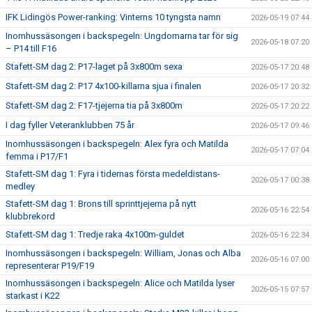
IFK Lidingös Power-ranking: Vinterns 10 tyngsta namn
2026-05-19 07:44
Inomhussäsongen i backspegeln: Ungdomarna tar för sig
2026-05-18 07:20
– P14 till F16
Stafett-SM dag 2: P17-laget på 3x800m sexa
2026-05-17 20:48
Stafett-SM dag 2: P17 4x100-killarna sjua i finalen
2026-05-17 20:32
Stafett-SM dag 2: F17-tjejerna tia på 3x800m
2026-05-17 20:22
I dag fyller Veteranklubben 75 år
2026-05-17 09:46
Inomhussäsongen i backspegeln: Alex fyra och Matilda
2026-05-17 07:04
femma i P17/F1
Stafett-SM dag 1: Fyra i tidernas första medeldistans-
2026-05-17 00:38
medley
Stafett-SM dag 1: Brons till sprinttjejerna på nytt
2026-05-16 22:54
klubbrekord
Stafett-SM dag 1: Tredje raka 4x100m-guldet
2026-05-16 22:34
Inomhussäsongen i backspegeln: William, Jonas och Alba
2026-05-16 07:00
representerar P19/F19
Inomhussäsongen i backspegeln: Alice och Matilda lyser
2026-05-15 07:57
starkast i K22