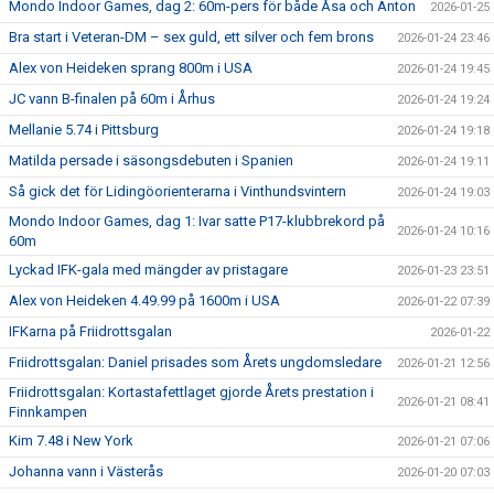
Mondo Indoor Games, dag 2: 60m-pers för både Åsa och Anton
2026-01-25
Bra start i Veteran-DM – sex guld, ett silver och fem brons
2026-01-24 23:46
Alex von Heideken sprang 800m i USA
2026-01-24 19:45
JC vann B-finalen på 60m i Århus
2026-01-24 19:24
Mellanie 5.74 i Pittsburg
2026-01-24 19:18
Matilda persade i säsongsdebuten i Spanien
2026-01-24 19:11
Så gick det för Lidingöorienterarna i Vinthundsvintern
2026-01-24 19:03
Mondo Indoor Games, dag 1: Ivar satte P17-klubbrekord på
2026-01-24 10:16
60m
Lyckad IFK-gala med mängder av pristagare
2026-01-23 23:51
Alex von Heideken 4.49.99 på 1600m i USA
2026-01-22 07:39
IFKarna på Friidrottsgalan
2026-01-22
Friidrottsgalan: Daniel prisades som Årets ungdomsledare
2026-01-21 12:56
Friidrottsgalan: Kortastafettlaget gjorde Årets prestation i
2026-01-21 08:41
Finnkampen
Kim 7.48 i New York
2026-01-21 07:06
Johanna vann i Västerås
2026-01-20 07:03