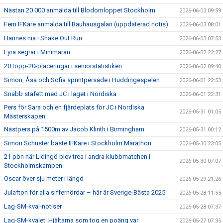
Nästan 20 000 anmälda till Blodomloppet Stockholm
2026-06-03 09:59
Fem IFKare anmälda till Bauhausgalan (uppdaterad notis)
2026-06-03 08:01
Hannes nia i Shake Out Run
2026-06-03 07:53
Fyra segrar i Minimaran
2026-06-02 22:27
20 topp-20-placeringar i seniorstatistiken
2026-06-02 09:40
Simon, Åsa och Sofia sprintpersade i Huddingespelen
2026-06-01 22:53
Snabb stafett med JC i laget i Nordiska
2026-06-01 22:31
Pers för Sara och en fjärdeplats för JC i Nordiska
2026-05-31 01:05
Mästerskapen
Nästpers på 1500m av Jacob Klinth i Birmingham
2026-05-31 00:12
Simon Schuster bäste IFKare i Stockholm Marathon
2026-05-30 23:05
21 pbn när Lidingö blev trea i andra klubbmatchen i
2026-05-30 07:07
Stockholmskampen
Oscar över sju meter i längd
2026-05-29 21:26
Julafton för alla siffernördar – här är Sverige-Bästa 2025
2026-05-28 11:55
Lag-SM-kval-notiser
2026-05-28 07:37
Lag-SM-kvalet: Hjältarna som tog en poäng var
2026-05-27 07:35