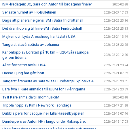
ISM-fredagen: JC, Sara och Anton till lördagens finaler
2026-02-28
Senaste numret av IFK-Bulletinen
2026-02-27 17:53
Dags att planera helgens ISM i Sätra friidrottshall
2026-02-26 23:16
Det drar ihop sig till Inne-SM i Sätra Friidrottshall
2026-02-25 23:13
Majken och Lyda Areschoug har tävlat i USA
2026-02-24 13:49
Tangerat stavårsbästa av Johanna
2026-02-23 22:25
Kanonlopp av Lörstad på 10 km – U20-tvåa i Europa
2026-02-22 12:20
genom tiderna
Alice fortsätter tävla i USA
2026-02-21 23:24
Hasse Ljung har gått bort
2026-02-21 07:02
Tangerat årsbästa av Sara Wiss i Turebergs Explosiva 4
2026-02-20 23:01
Bara fyra IFKare anmälda till IUSM för 17-åringarna
2026-02-19 23:39
19 IFKare anmälda till Inomhus-SM
2026-02-18
Trippla hopp av Kim i New York i söndags
2026-02-17 21:28
Dubbla pers för Jacqueline i Lilla Hässelbyspelen
2026-02-16 07:46
Dunderpers av Anton HH i längd under Rakaspåret
2026-02-15 17:03