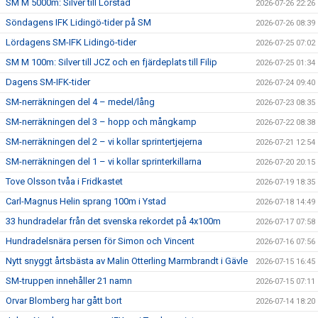
SM M 5000m: Silver till Lörstad
2026-07-26 22:26
Söndagens IFK Lidingö-tider på SM
2026-07-26 08:39
Lördagens SM-IFK Lidingö-tider
2026-07-25 07:02
SM M 100m: Silver till JCZ och en fjärdeplats till Filip
2026-07-25 01:34
Dagens SM-IFK-tider
2026-07-24 09:40
SM-nerräkningen del 4 – medel/lång
2026-07-23 08:35
SM-nerräkningen del 3 – hopp och mångkamp
2026-07-22 08:38
SM-nerräkningen del 2 – vi kollar sprintertjejerna
2026-07-21 12:54
SM-nerräkningen del 1 – vi kollar sprinterkillarna
2026-07-20 20:15
Tove Olsson tvåa i Fridkastet
2026-07-19 18:35
Carl-Magnus Helin sprang 100m i Ystad
2026-07-18 14:49
33 hundradelar från det svenska rekordet på 4x100m
2026-07-17 07:58
Hundradelsnära persen för Simon och Vincent
2026-07-16 07:56
Nytt snyggt årtsbästa av Malin Otterling Marmbrandt i Gävle
2026-07-15 16:45
SM-truppen innehåller 21 namn
2026-07-15 07:11
Orvar Blomberg har gått bort
2026-07-14 18:20