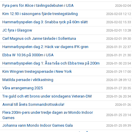
Fyra pers för Alice i tävlingsdebuten i USA
2026-02-04
Kim 12.93 i säsongens fjärde trestegstävling
2026-02-03 12:12
Hammarbyspelen dag 3: Snabba ryck på 60m slätt
2026-02-02 15:33
JC fyra i Glasgow
2026-02-01 13:28
Carl Magnus och Janne tävlade i Sollentuna
2026-02-01 09:30
Hammarbyspelen dag 2: Häck var dagens IFK-gren
2026-01-31 22:37
Ebba W 10:36 på 3000m i USA
2026-01-31 21:30
Hammarbyspelen dag 1: Åsa tvåa och Ebba trea på 200m
2026-01-30 23:54
Kim Wingren trestegspersade i New York
2026-01-29 17:00
Matilda persade i viktkastning
2026-01-28 09:12
Våra arrangemang 2025
2026-01-27 20:35
Tre guld och ett brons under söndagens Veteran-DM
2026-01-26 20:34
Anmäl till årets Sommaridrottsskola!
2026-01-26
Flera 200m-pers under tredje dagen av Mondo Indoor
2026-01-25 23:14
Games
Johanna vann Mondo Indoor Games Gala
2026-01-25 09:39