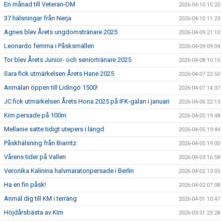
En månad till Veteran-DM
2026-04-10 15:20
37 hälsningar från Nerja
2026-04-10 11:23
Agnes blev Årets ungdomstränare 2025
2026-04-09 21:10
Leonardo femma i Påsksmällen
2026-04-09 09:04
Tor blev Årets Junior- och seniortränare 2025
2026-04-08 10:15
Sara fick utmärkelsen Årets Hane 2025
2026-04-07 22:50
Anmälan öppen till Lidingö 1500!
2026-04-07 14:37
JC fick utmärkelsen Årets Hona 2025 på IFK-galan i januari
2026-04-06 22:13
Kim persade på 100m
2026-04-05 19:48
Mellanie satte tidigt utepers i längd
2026-04-05 19:44
Påskhälsning från Biarritz
2026-04-05 19:00
Vårens tider på Vallen
2026-04-03 16:58
Veronika Kalinina halvmaratonpersade i Berlin
2026-04-02 13:05
Ha en fin påsk!
2026-04-02 07:08
Anmäl dig till KM i terräng
2026-04-01 10:47
Höjdårsbästa av KIm
2026-03-31 23:28