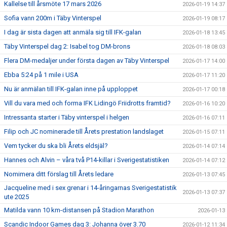
Kallelse till årsmöte 17 mars 2026
2026-01-19 14:37
Sofia vann 200m i Täby Vinterspel
2026-01-19 08:17
I dag är sista dagen att anmäla sig till IFK-galan
2026-01-18 13:45
Täby Vinterspel dag 2: Isabel tog DM-brons
2026-01-18 08:03
Flera DM-medaljer under första dagen av Täby Vinterspel
2026-01-17 14:00
Ebba 5:24 på 1 mile i USA
2026-01-17 11:20
Nu är anmälan till IFK-galan inne på upploppet
2026-01-17 00:18
Vill du vara med och forma IFK Lidingö Friidrotts framtid?
2026-01-16 10:20
Intressanta starter i Täby vinterspel i helgen
2026-01-16 07:11
Filip och JC nominerade till Årets prestation landslaget
2026-01-15 07:11
Vem tycker du ska bli Årets eldsjäl?
2026-01-14 07:14
Hannes och Alvin – våra två P14-killar i Sverigestatistiken
2026-01-14 07:12
Nomimera ditt förslag till Årets ledare
2026-01-13 07:45
Jacqueline med i sex grenar i 14-åringarnas Sverigestatistik
2026-01-13 07:37
ute 2025
Matilda vann 10 km-distansen på Stadion Marathon
2026-01-13
Scandic Indoor Games dag 3: Johanna över 3.70
2026-01-12 11:34