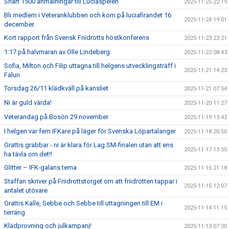
Snart 1500 anmälningar till Luciaspelen
2025-11-25 22:19
Bli medlem i Veteranklubben och kom på luciafirandet 16
2025-11-24 19:01
december
Kort rapport från Svensk Friidrotts höstkonferens
2025-11-23 23:21
1:17 på halvmaran av Olle Lindeberg
2025-11-22 08:43
Sofia, Milton och Filip uttagna till helgens utvecklingsträff i
2025-11-21 14:23
Falun
Torsdag 26/11 klädkväll på kansliet
2025-11-21 07:54
Ni är guld värda!
2025-11-20 11:27
Veterandag på Bosön 29 november
2025-11-19 13:42
I helgen var fem IFKare på läger för Svenska Löpartalanger
2025-11-18 20:50
Grattis grabbar - ni är klara för Lag SM-finalen utan att ens
2025-11-17 13:55
ha tävla om det!!
Glitter – IFK-galans tema
2025-11-16 21:18
Staffan skriver på Friidrottstorget om att friidrotten tappar i
2025-11-15 12:07
antalet utövare
Grattis Kalle, Sebbe och Sebbe till uttagningen till EM i
2025-11-14 11:15
terräng
Klädprovning och julkampanj!
2025-11-13 07:00