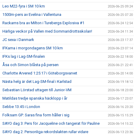
Leo M22-fyra i SM 10 km
2026-06-25 09:24
1500m-pers av Evelina i Vallentuna
2026-06-25 07:20
Rackarns bra av Milton i Turebergs Explosiva #1
2026-06-24 12:54
Härliga veckor på Vallen med Sommaridrottsskolan!
2026-06-24 11:34
JC sexa i Danmark
2026-06-23 17:37
IFKarna i morgondagens SM 10 km
2026-06-23 07:14
IFKs lag i Lag-SM-finalen
2026-06-22 18:00
Åsa och Simon blåsta på persen
2026-06-21 22:41
Charlotte Arvered 1:25:17 i Göteborgsvarvet
2026-06-20 14:00
Nästa helg är det Lag-SM-final i Karlstad
2026-06-19 18:12
Sebastian Lörstad uttagen till Junior-VM
2026-06-18 23:00
Matildas tredje spanska häcklopp i år
2026-06-17 23:07
Sebbe 13:45 i London
2026-06-16 23:20
Folksam GP: Saras fina form håller i sig
2026-06-15 15:29
SAYO dag 3: Pers för Jacqueline och tangerat för Pauline
2026-06-14 15:22
SAYO dag 2: Personliga rekordslakten rullar vidare
2026-06-13 23:36