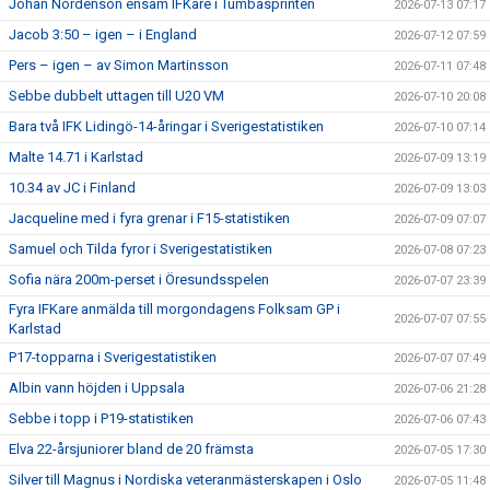
Johan Nordenson ensam IFKare i Tumbasprinten
2026-07-13 07:17
Jacob 3:50 – igen – i England
2026-07-12 07:59
Pers – igen – av Simon Martinsson
2026-07-11 07:48
Sebbe dubbelt uttagen till U20 VM
2026-07-10 20:08
Bara två IFK Lidingö-14-åringar i Sverigestatistiken
2026-07-10 07:14
Malte 14.71 i Karlstad
2026-07-09 13:19
10.34 av JC i Finland
2026-07-09 13:03
Jacqueline med i fyra grenar i F15-statistiken
2026-07-09 07:07
Samuel och Tilda fyror i Sverigestatistiken
2026-07-08 07:23
Sofia nära 200m-perset i Öresundsspelen
2026-07-07 23:39
Fyra IFKare anmälda till morgondagens Folksam GP i
2026-07-07 07:55
Karlstad
P17-topparna i Sverigestatistiken
2026-07-07 07:49
Albin vann höjden i Uppsala
2026-07-06 21:28
Sebbe i topp i P19-statistiken
2026-07-06 07:43
Elva 22-årsjuniorer bland de 20 främsta
2026-07-05 17:30
Silver till Magnus i Nordiska veteranmästerskapen i Oslo
2026-07-05 11:48