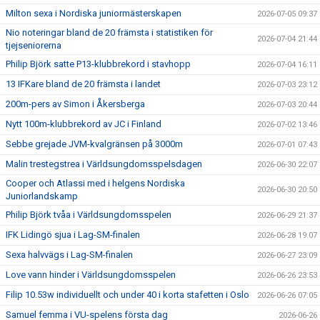
Milton sexa i Nordiska juniormästerskapen
2026-07-05 09:37
Nio noteringar bland de 20 främsta i statistiken för
2026-07-04 21:44
tjejseniorerna
Philip Björk satte P13-klubbrekord i stavhopp
2026-07-04 16:11
13 IFKare bland de 20 främsta i landet
2026-07-03 23:12
200m-pers av Simon i Åkersberga
2026-07-03 20:44
Nytt 100m-klubbrekord av JC i Finland
2026-07-02 13:46
Sebbe grejade JVM-kvalgränsen på 3000m
2026-07-01 07:43
Malin trestegstrea i Världsungdomsspelsdagen
2026-06-30 22:07
Cooper och Atlassi med i helgens Nordiska
2026-06-30 20:50
Juniorlandskamp
Philip Björk tvåa i Världsungdomsspelen
2026-06-29 21:37
IFK Lidingö sjua i Lag-SM-finalen
2026-06-28 19:07
Sexa halvvägs i Lag-SM-finalen
2026-06-27 23:09
Love vann hinder i Världsungdomsspelen
2026-06-26 23:53
Filip 10.53w individuellt och under 40 i korta stafetten i Oslo
2026-06-26 07:05
Samuel femma i VU-spelens första dag
2026-06-26