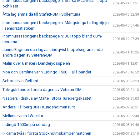
Inomhussäsongen i backspegeln: Starka M22-killar i hopp
2026-05-14 07:51
och kast
Åtta lag anmälda till Stafett-SM i Sollentuna
2026-05-13 22:39
Inomhussäsongen i backspegeln: Mångsidiga Lidingötjejer
2026-05-13 07:46
i seniorstatistiken
Inomhussäsongen i backspegeln: JC i topp bland 60m-
2026-05-12 07:39
herrarna
Janne Engman och Ingvar Lindqvist trippelsegrare under
2026-05-11 13:25
andra dagen av Veteran-DM
Malin över 6 meter i Danderydsspelen
2026-05-11 12:01
Noa och Caroline vann Lidingö 1500 – Blå bandet
2026-05-10 16:52
Sebbe elva i Belfast
2026-05-09 22:23
Tolv guld under första dagen av Veteran-DM
2026-05-09 21:13
Näspers i diskus av Malte i Stora Turebergskastet
2026-05-09 21:03
Anders Hållberg 38a i Kungsholmen runt
2026-05-09 20:51
Mellanie vann i Wichita
2026-05-09 09:40
Lidingö 1500m på söndag
2026-05-08 19:40
IFKarna tvåa i första Stockholmskampenmatchen
2026-05-07 21:15