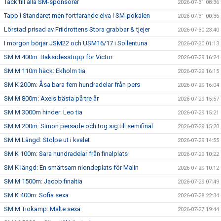
Tack till alla SM-sponsorer
2026-07-31 08:36
Tapp i Standaret men fortfarande elva i SM-pokalen
2026-07-31 00:36
Lörstad prisad av Friidrottens Stora grabbar & tjejer
2026-07-30 23:40
I morgon börjar JSM22 och USM16/17 i Sollentuna
2026-07-30 01:13
SM M 400m: Baksidesstopp för Victor
2026-07-29 16:24
SM M 110m häck: Ekholm tia
2026-07-29 16:15
SM K 200m: Åsa bara fem hundradelar från pers
2026-07-29 16:04
SM M 800m: Axels bästa på tre år
2026-07-29 15:57
SM M 3000m hinder: Leo tia
2026-07-29 15:21
SM M 200m: Simon persade och tog sig till semifinal
2026-07-29 15:20
SM M Längd: Stolpe ut i kvalet
2026-07-29 14:55
SM K 100m: Sara hundradelar från finalplats
2026-07-29 10:22
SM K längd: En smärtsam niondeplats för Malin
2026-07-29 10:12
SM M 1500m: Jacob finaltia
2026-07-29 07:49
SM K 400m: Sofia sexa
2026-07-28 22:34
SM M Tiokamp: Malte sexa
2026-07-27 19:44