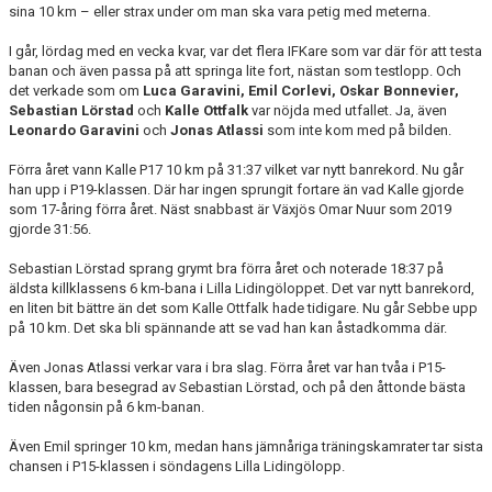
sina 10 km – eller strax under om man ska vara petig med meterna.
I går, lördag med en vecka kvar, var det flera IFKare som var där för att testa
banan och även passa på att springa lite fort, nästan som testlopp. Och
det verkade som om
Luca Garavini, Emil Corlevi, Oskar Bonnevier,
Sebastian Lörstad
och
Kalle Ottfalk
var nöjda med utfallet. Ja, även
Leonardo Garavini
och
Jonas Atlassi
som inte kom med på bilden.
Förra året vann Kalle P17 10 km på 31:37 vilket var nytt banrekord. Nu går
han upp i P19-klassen. Där har ingen sprungit fortare än vad Kalle gjorde
som 17-åring förra året. Näst snabbast är Växjös Omar Nuur som 2019
gjorde 31:56.
Sebastian Lörstad sprang grymt bra förra året och noterade 18:37 på
äldsta killklassens 6 km-bana i Lilla Lidingöloppet. Det var nytt banrekord,
en liten bit bättre än det som Kalle Ottfalk hade tidigare. Nu går Sebbe upp
på 10 km. Det ska bli spännande att se vad han kan åstadkomma där.
Även Jonas Atlassi verkar vara i bra slag. Förra året var han tvåa i P15-
klassen, bara besegrad av Sebastian Lörstad, och på den åttonde bästa
tiden någonsin på 6 km-banan.
Även Emil springer 10 km, medan hans jämnåriga träningskamrater tar sista
chansen i P15-klassen i söndagens Lilla Lidingölopp.