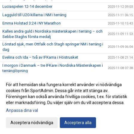
Luciaspelen 12-14 december
2025-11-12 09:03
Lagguld till U20-killarna i NM i terräng
2025-11-11 06:15
Emma Holstad 3:24 i NY Marathon
2025-11-10 15:43
Kalles andra guld i Nordiska mästerskapen i terräng – och
2025-11-09 11:53
Sebbe Staghs första medalj
Lörstad sjuk, men Ottfalk och Stagh springer NM i terräng i
2025-11-09 06:04
dag
Evelina och Ida – två av IFKarna i Höstrusket
2025-11-08 21:14
I morgon i Danmark – tre IFKare i Nordiska Mästerskapen i
2025-11-08 07:38
terränglöpning
Peter Woll fick Lasse Dahlstedts funktionärspris
2025-11-07 07:02
För att hemsidan ska fungera korrekt använder vi nödvändiga
Save the date – IFK-galan byter datum till 23 januari
2025-11-06 07:21
cookies från SportAdmin. Dessa går inte att stänga av.
17:25 av Alex von Heideken på 5000m
2025-11-05 22:37
Föreningen kan också använda frivilliga cookies, t.ex. för statistik
eller marknadsföring. Du väljer själv om du vill acceptera dessa.
Så nära var det maximal Daniel-utdelning
2025-11-04 22:56
Anpassa dina val
Årets fjärde Bulle är ute nu
2025-11-03 07:22
IFK tia i SM-pokalen
2025-11-02 23:22
Acceptera nödvändiga
Acceptera alla
Emma Holstad 1:35 på halvmaran
2025-11-01 22:35