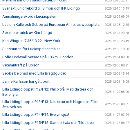
Mellanie har gjort säsongsdebut i USA
2025-12-10 22:11
Svenskt juniorrekord till Simon och IFK Lidingö
2025-12-10 13:49
Anmälningsrekord i Luciaspelen
2025-12-09 09:09
Läs om Kalle och Sebbe på European Athletics webbplats
2025-12-08 12:45
Sex meter prick av Kim i längd
2025-12-07 23:58
Kim Wingren 7.36/13.22 i New York
2025-12-06 23:49
Slutspurten för Luciaspelsanmälan
2025-12-05 18:50
Sofie Lindevall persade på 10 km i London
2025-12-04 08:08
Veteranträff på Bosön
2025-12-03 08:21
Sebbe belönad med Lilla Bragdguldet
2025-12-02 15:14
Janne Karlsson har gått bort
2025-12-01 19:08
Lilla Lidingöloppet P12/F12: Philip två, Matilda trea och
2025-11-29 08:00
Belle fyra
Lilla Lidingöloppet P13/F13: Nils sexa och Hugo och Elliot
2025-11-28 08:31
åtta och nia
Lilla Lidingöloppet P14/F14: Evelyn sjua!
2025-11-27 07:29
Lilla Lidingöloppet P15/F15: Samuel tvåa och Tilda trea
2025-11-26 08:27