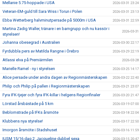
Mellanie 5.75-hoppade i USA
2026-03-31 23:24
Veteran-EM-guld till Sara Wiss i Torun i Polen
2026-03-31 23:13
Ebba Wetterberg halvminutpersade på 5000m i USA
2026-03-31 22:59
Martina Zadig Waller, tränare i en barngrupp och nu kassör i
2026-03-31
styrelsen!
Johanna obesegrad i Australien
2026-03-30 22:17
Fyrdubbla pers av Matilda Rangne i Örebro
2026-03-29 22:19
Atlassi elva på Premiärmilen
2026-03-28
Marielle Ramel - ny i styrelsen
2026-03-25 14:17
Alice persade under andra dagen av Regionmästerskapen
2026-03-22 22:40
Philip och Philip på pallen i Regionmästerskapen
2026-03-21 23:07
Fyra IFK-tjejer och fyra IFK-killar i helgens Regionfinaler
2026-03-20 21:47
Lörstad årsbästade på 5 km
2026-03-19 07:00
Beblomstrade på IFKs årsmöte
2026-03-18 22:04
Klubbens nya styrelse!
2026-03-17 22:50
Imorgon årsmöte i Stadshuset
2026-03-16 11:59
IUSM 15/16 dag 2: Jacqueline dubbel sexa
2026-03-15 20:47