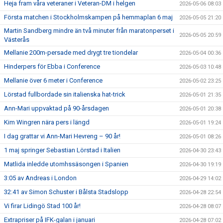
Heja fram våra veteraner i Veteran-DM i helgen
2026-05-06 08:03
Första matchen i Stockholmskampen på hemmaplan 6 maj
2026-05-05 21:20
Martin Sandberg mindre än två minuter från maratonperset i
2026-05-05 20:59
Västerås
Mellanie 200m-persade med drygt tre tiondelar
2026-05-04 00:36
Hinderpers för Ebba i Conference
2026-05-03 10:48
Mellanie över 6 meter i Conference
2026-05-02 23:25
Lörstad fullbordade sin italienska hat-trick
2026-05-01 21:35
Ann-Mari uppvaktad på 90-årsdagen
2026-05-01 20:38
Kim Wingren nära pers i längd
2026-05-01 19:24
I dag grattar vi Ann-Mari Hevreng – 90 år!
2026-05-01 08:26
1 maj springer Sebastian Lörstad i Italien
2026-04-30 23:43
Matlida inledde utomhssäsongen i Spanien
2026-04-30 19:19
3:05 av Andreas i London
2026-04-29 14:02
32:41 av Simon Schuster i Bålsta Stadslopp
2026-04-28 22:54
Vi firar Lidingö Stad 100 år!
2026-04-28 08:07
Extrapriser på IFK-galan i januari
2026-04-28 07:02