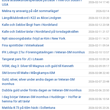
Ebba åttasekunderspersade på både 1 mile och 3000m i
2026-02-14 17:40
USA
Melina ny ansvarig på vårt sommarläger!
2026-02-14
Längdklubbrekord i K22 av Alice Lindgren
2026-02-13 23:20
Kalle och Sebbe långt fram i Nordirland
2026-02-12 23:58
Kalle och Sebbe tävlar i Nordirland på torsdagskvällen
2026-02-11 21:57
Nytt säsoongsbästa i höjd av Kim i New York.
2026-02-11 14:21
Fina sprinttider i Vinterkalaset
2026-02-11 09:54
IFK Lidingö 27a i Föreningstävlingen i Veteran-SM inomhus
2026-02-10 13:57
Tangerat pers för JC i Litauen
2026-02-10 09:24
IVSM, dag 3: Silver till Magnus och guld till Kenneth
2026-02-09 09:17
SM-brons till Malte i Mångkamps-ISM
2026-02-08 22:40
Guld, silver, silver under andra dagen av Veteran-SM
2026-02-07 23:48
inomhus
Dubbla guld under första dagen av Veteran-SM inomhus
2026-02-06 23:50
I dag börjar Veteran-SM inomhus i Huddinge – Hoffer är
2026-02-06 10:54
hemma för att tävla!
Matilda 8.73 på 60m häck i Sollentuna
2026-02-05 23:26