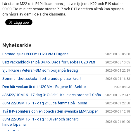
I år startar M22 och P19 tillsammans, ja även tjejerna K22 och F19 startar
09.00. Tio minuter senare startar P17 och F17 där täten alltså kan springa
om några av dem i de äldre klasserna.
Nyhetsarkiv
Lörstad sjua i 5000m i U20 VM i Eugene
2026-08-06 05:00
Sätt väckarklockan på 04.45! Dags för Sebbe i U20 VM!
2026-08-05 10:05
Sju IFKare i Veteran-SM som börjar på fredag
2026-08-04 22:59
Sommaridrottsskola - fortfarande platser kvar!
2026-08-04 16:33
Den här veckan är det U20 VM i Eugene för Sebbe
2026-08-03
JSM22/USM16–17 dag 3: Guld till Kalle och brons till Sofia
2026-08-02 23:47
JSM 22/USM 16–17 dag 2: Luca femma på 1500m
2026-08-01 22:58
Två IFK-sprinters och en coach i den svenska EM-truppen
2026-08-01 12:18
JSM 22/USM 16–17 dag 1: Silver och brons till
2026-08-01 01:00
hinderlöparna