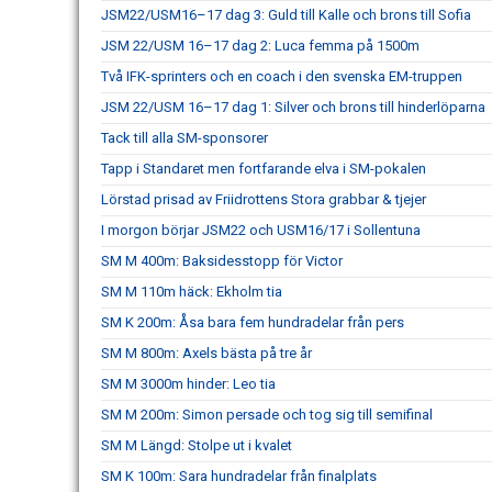
JSM22/USM16–17 dag 3: Guld till Kalle och brons till Sofia
JSM 22/USM 16–17 dag 2: Luca femma på 1500m
Två IFK-sprinters och en coach i den svenska EM-truppen
JSM 22/USM 16–17 dag 1: Silver och brons till hinderlöparna
Tack till alla SM-sponsorer
Tapp i Standaret men fortfarande elva i SM-pokalen
Lörstad prisad av Friidrottens Stora grabbar & tjejer
I morgon börjar JSM22 och USM16/17 i Sollentuna
SM M 400m: Baksidesstopp för Victor
SM M 110m häck: Ekholm tia
SM K 200m: Åsa bara fem hundradelar från pers
SM M 800m: Axels bästa på tre år
SM M 3000m hinder: Leo tia
SM M 200m: Simon persade och tog sig till semifinal
SM M Längd: Stolpe ut i kvalet
SM K 100m: Sara hundradelar från finalplats