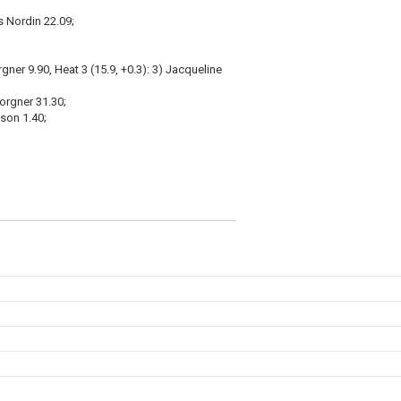
s Nordin 22.09;
rgner 9.90, Heat 3 (15.9, +0.3): 3) Jacqueline
Torgner 31.30;
sson 1.40;