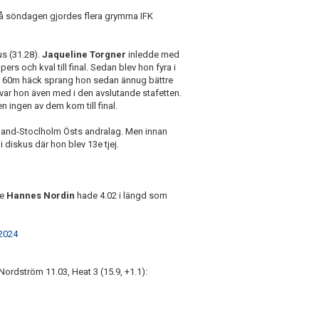
å söndagen gjordes flera grymma IFK
us (31.28).
Jaqueline Torgner
inledde med
ers och kval till final. Sedan blev hon fyra i
en på 60m häck sprang hon sedan ännug bättre
 var hon även med i den avslutande stafetten.
ingen av dem kom till final.
otland-Stoclholm Östs andralag. Men innan
diskus där hon blev 13e tjej.
ne
Hannes Nordin
hade 4.02 i längd som
 2024
 Nordström 11.03, Heat 3 (15.9, +1.1):