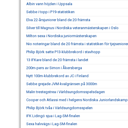
Albin vann höjden i Uppsala
Sebbe i topp i P19-statistiken
Elva 22-årsjuniorer bland de 20 främsta
Silver till Magnus i Nordiska veteranmästerskapen i Oslo
Milton sexa i Nordiska juniormästerskapen
Nio noteringar bland de 20 främsta i statistiken för tjejseniore
Philip Björk satte P13-klubbrekord i stavhopp
13 IFKare bland de 20 främsta i landet
200m-pers av Simon i Åkersberga
Nytt 100m-klubbrekord av JC i Finland
Sebbe grejade JVM-kvalgränsen på 3000m
Malin trestegstrea i Världsungdomsspelsdagen
Cooper och Atlassi med i helgens Nordiska Juniorlandskamp
Philip Björk tvåa i Världsungdomsspelen
IFK Lidingö sjua i Lag-SM-finalen
Sexa halvvägs i Lag-SM-finalen