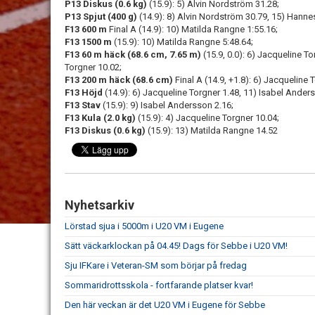
P13 Diskus (0.6 kg)
(15.9): 5) Alvin Nordström 31.28;
P13 Spjut (400 g)
(14.9): 8) Alvin Nordström 30.79, 15) Hanne
F13 600 m
Final A (14.9): 10) Matilda Rangne 1:55.16;
F13 1500 m
(15.9): 10) Matilda Rangne 5:48.64;
F13 60 m häck (68.6 cm, 7.65 m)
(15.9, 0.0): 6) Jacqueline To
Torgner 10.02;
F13 200 m häck (68.6 cm)
Final A (14.9, +1.8): 6) Jacqueline 
F13 Höjd
(14.9): 6) Jacqueline Torgner 1.48, 11) Isabel Ander
F13 Stav
(15.9): 9) Isabel Andersson 2.16;
F13 Kula (2.0 kg)
(15.9): 4) Jacqueline Torgner 10.04;
F13 Diskus (0.6 kg)
(15.9): 13) Matilda Rangne 14.52
Nyhetsarkiv
Lörstad sjua i 5000m i U20 VM i Eugene
Sätt väckarklockan på 04.45! Dags för Sebbe i U20 VM!
Sju IFKare i Veteran-SM som börjar på fredag
Sommaridrottsskola - fortfarande platser kvar!
Den här veckan är det U20 VM i Eugene för Sebbe