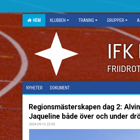
HEM
KLUBBEN
TRÄNING
GRUPPER
A
IFK
FRIIDRO
NYHETER
DOKUMENT
Regionsmästerskapen dag 2: Alvi
Jaqueline både över och under dr
2024-09-15 22:05