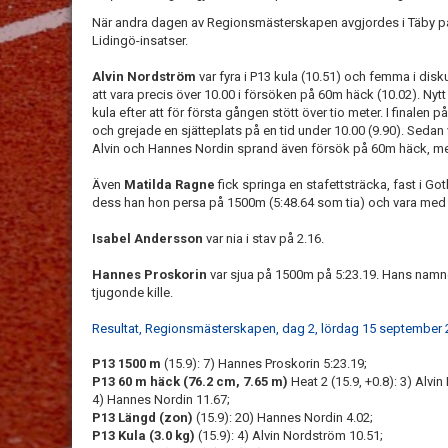
När andra dagen av Regionsmästerskapen avgjordes i Täby p
Lidingö-insatser.
Alvin Nordström
var fyra i P13 kula (10.51) och femma i disk
att vara precis över 10.00 i försöken på 60m häck (10.02). Nytt p
kula efter att för första gången stött över tio meter. I final
och grejade en sjätteplats på en tid under 10.00 (9.90). Sedan
Alvin och Hannes Nordin sprand även försök på 60m häck, men 
Även
Matilda Ragne
fick springa en stafettsträcka, fast i G
dess han hon persa på 1500m (5:48.64 som tia) och vara med i 
Isabel Andersson
var nia i stav på 2.16.
Hannes Proskorin
var sjua på 1500m på 5:23.19. Hans nam
tjugonde kille.
Resultat, Regionsmästerskapen, dag 2, lördag 15 september
P13 1500 m
(15.9): 7) Hannes Proskorin 5:23.19;
P13 60 m häck (76.2 cm, 7.65 m)
Heat 2 (15.9, +0.8): 3) Alvin
4) Hannes Nordin 11.67;
P13 Längd (zon)
(15.9): 20) Hannes Nordin 4.02;
P13 Kula (3.0 kg)
(15.9): 4) Alvin Nordström 10.51;