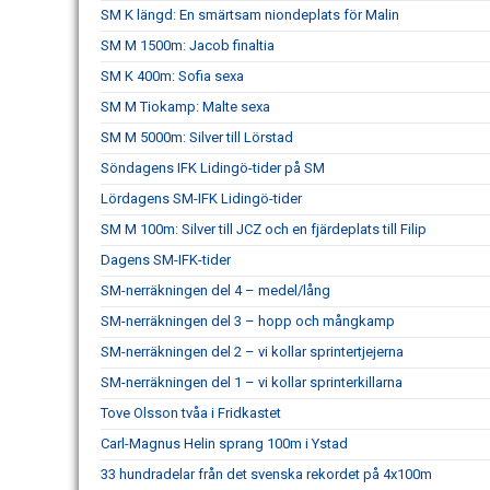
SM K längd: En smärtsam niondeplats för Malin
SM M 1500m: Jacob finaltia
SM K 400m: Sofia sexa
SM M Tiokamp: Malte sexa
SM M 5000m: Silver till Lörstad
Söndagens IFK Lidingö-tider på SM
Lördagens SM-IFK Lidingö-tider
SM M 100m: Silver till JCZ och en fjärdeplats till Filip
Dagens SM-IFK-tider
SM-nerräkningen del 4 – medel/lång
SM-nerräkningen del 3 – hopp och mångkamp
SM-nerräkningen del 2 – vi kollar sprintertjejerna
SM-nerräkningen del 1 – vi kollar sprinterkillarna
Tove Olsson tvåa i Fridkastet
Carl-Magnus Helin sprang 100m i Ystad
33 hundradelar från det svenska rekordet på 4x100m