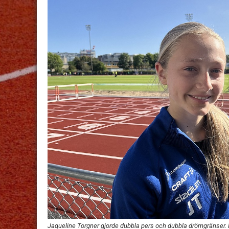
Jaqueline Torgner gjorde dubbla pers och dubbla drömgränser.