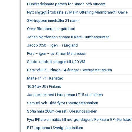
Hundradelsnära persen för Simon och Vincent
Nytt snyggt årtsbästa av Malin Otterling Marmbrandt i Gävle
SM-truppen innehåller 21 namn
Orvar Blomberg har gått bort
Johan Nordenson ensam IFKare i Tumbasprinten
Jacob 3:50 – igen – i England
Pers – igen – av Simon Martinsson
Sebbe dubbelt uttagen till U20 VM
Bara två IFK Lidingö-14-åringar i Sverigestatistiken
Malte 14.71 i Karlstad
10.34 av JC i Finland
Jacqueline med i fyra grenar i F15-statistiken
Samuel och Tilda fyror i Sverigestatistiken
Sofia nära 200m-perset i Öresundsspelen
Fyra IFKare anmälda till morgondagens Folksam GP i Karlstad
P17-topparna i Sverigestatistiken