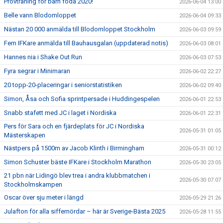
Provträning för barn föda 2020!
2026-06-04 13:00
Belle vann Blodomloppet
2026-06-04 09:33
Nästan 20 000 anmälda till Blodomloppet Stockholm
2026-06-03 09:59
Fem IFKare anmälda till Bauhausgalan (uppdaterad notis)
2026-06-03 08:01
Hannes nia i Shake Out Run
2026-06-03 07:53
Fyra segrar i Minimaran
2026-06-02 22:27
20 topp-20-placeringar i seniorstatistiken
2026-06-02 09:40
Simon, Åsa och Sofia sprintpersade i Huddingespelen
2026-06-01 22:53
Snabb stafett med JC i laget i Nordiska
2026-06-01 22:31
Pers för Sara och en fjärdeplats för JC i Nordiska
2026-05-31 01:05
Mästerskapen
Nästpers på 1500m av Jacob Klinth i Birmingham
2026-05-31 00:12
Simon Schuster bäste IFKare i Stockholm Marathon
2026-05-30 23:05
21 pbn när Lidingö blev trea i andra klubbmatchen i
2026-05-30 07:07
Stockholmskampen
Oscar över sju meter i längd
2026-05-29 21:26
Julafton för alla siffernördar – här är Sverige-Bästa 2025
2026-05-28 11:55