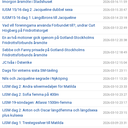
Imorgon årsmöte i Stadshuset
2026-03-16 11:59
IUSM 15/16 dag 2: Jacqueline dubbel sexa
2026-03-15 20:47
IUSM15-16 dag 1: Längdbrons till Jacqueline
2026-03-14 23:18
Vad vill föreningarna använda Förbundet till?, undrar Curt
2026-03-13 22:49
Högberg på Friidrottstorget
En av två motioner gick igenom på Gotland-Stockholms
2026-03-12 20:38
Friidrottsförbunds årsmöte
Sebbe och Fanny prisade på Gotland-Stockholms
2026-03-12 18:49
Friidrottsförbunds årsmöte
JC tvåa i Österrike
2026-03-12 15:04
Dags för vinterns sista SM-tävling
2026-03-11 23:11
Nils och Jacqueline segrade i Nyköping
2026-03-11 13:20
IJSM dag 2: Andra silvermedaljen för Matilda
2026-03-10 23:33
IJSM dag 2: Sofia femma på 400m
2026-03-10 23:27
IJSM-19-söndagen: Atlassi 1500m-femma
2026-03-10 23:17
IJSM dag 2: Anton och Oscar längdfemma och längdsexa
2026-03-10 23:15
plus kulsexa
IJSM dag 1: Trestegssilver till Matilda
2026-03-09 23:31