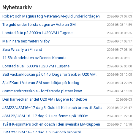
Nyhetsarkiv
Robert och Magnus tog Veteran-SM-guld under lördagen
2026-08-09 07:03
Tre guld under första dagen av Veteran-SM
2026-08-08 14:59
Lörstad åtta på 3000m i U20 VM i Eugene
2026-08-08 05:35
Malin nära sex meter i Visby
2026-08-07 08:17
Sara Wiss fyra i Finland
2026-08-07 08:10
11.58 i årsdebuten av Dennis Karanda
2026-08-06 08:21
Lörstad sjua i 5000m i U20 VM i Eugene
2026-08-06 05:00
Sätt väckarklockan på 04.45! Dags för Sebbe i U20 VM!
2026-08-05 10:05
Sju IFKare i Veteran-SM som börjar på fredag
2026-08-04 22:59
Sommaridrottsskola - fortfarande platser kvar!
2026-08-04 16:33
Den här veckan är det U20 VM i Eugene för Sebbe
2026-08-03
JSM22/USM16–17 dag 3: Guld till Kalle och brons till Sofia
2026-08-02 23:47
JSM 22/USM 16–17 dag 2: Luca femma på 1500m
2026-08-01 22:58
Två IFK-sprinters och en coach i den svenska EM-truppen
2026-08-01 12:18
JSM 22/USM 16–17 dag 1: Silver och brons till