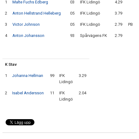
1
Malte Fuchs Edberg
03
IFK Lidingö
4.
29
2
Anton Hellstrand Helleberg
05
IFK Lidingö
3.
79
3
Victor Johnson
05
IFK Lidingö
2.
79
PB
4
Anton Johansson
93
Spårvägens FK
2.
79
K Stav
1
Johanna Hellman
99
IFK
3.
29
Lidingö
2
Isabel Andersson
11
IFK
2.
04
Lidingö