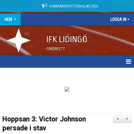
SOMMARIDROTTSSKOLAN 2026
HEM
LOGGA IN
IFK LIDINGÖ
FRIIDROTT
NYHETER
DOKUMENT
Hoppsan 3: Victor Johnson
<
>
persade i stav