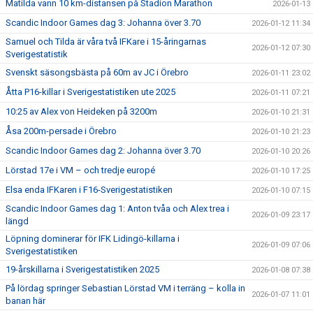
Matilda vann 10 km-distansen på Stadion Marathon
2026-01-13
Scandic Indoor Games dag 3: Johanna över 3.70
2026-01-12 11:34
Samuel och Tilda är våra två IFKare i 15-åringarnas
2026-01-12 07:30
Sverigestatistik
Svenskt säsongsbästa på 60m av JC i Örebro
2026-01-11 23:02
Åtta P16-killar i Sverigestatistiken ute 2025
2026-01-11 07:21
10:25 av Alex von Heideken på 3200m
2026-01-10 21:31
Åsa 200m-persade i Örebro
2026-01-10 21:23
Scandic Indoor Games dag 2: Johanna över 3.70
2026-01-10 20:26
Lörstad 17e i VM – och tredje europé
2026-01-10 17:25
Elsa enda IFKaren i F16-Sverigestatistiken
2026-01-10 07:15
Scandic Indoor Games dag 1: Anton tvåa och Alex trea i
2026-01-09 23:17
längd
Löpning dominerar för IFK Lidingö-killarna i
2026-01-09 07:06
Sverigestatistiken
19-årskillarna i Sverigestatistiken 2025
2026-01-08 07:38
På lördag springer Sebastian Lörstad VM i terräng – kolla in
2026-01-07 11:01
banan här