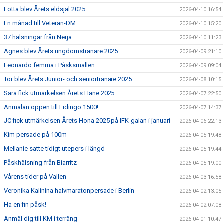
Lotta blev Årets eldsjäl 2025
2026-04-10 16:54
En månad till Veteran-DM
2026-04-10 15:20
37 hälsningar från Nerja
2026-04-10 11:23
Agnes blev Årets ungdomstränare 2025
2026-04-09 21:10
Leonardo femma i Påsksmällen
2026-04-09 09:04
Tor blev Årets Junior- och seniortränare 2025
2026-04-08 10:15
Sara fick utmärkelsen Årets Hane 2025
2026-04-07 22:50
Anmälan öppen till Lidingö 1500!
2026-04-07 14:37
JC fick utmärkelsen Årets Hona 2025 på IFK-galan i januari
2026-04-06 22:13
Kim persade på 100m
2026-04-05 19:48
Mellanie satte tidigt utepers i längd
2026-04-05 19:44
Påskhälsning från Biarritz
2026-04-05 19:00
Vårens tider på Vallen
2026-04-03 16:58
Veronika Kalinina halvmaratonpersade i Berlin
2026-04-02 13:05
Ha en fin påsk!
2026-04-02 07:08
Anmäl dig till KM i terräng
2026-04-01 10:47