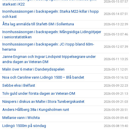
2026-05-15 07:57
starkast i K22
Inomhussäsongen i backspegeln: Starka M22-killar i hopp
2026-05-14 07:51
och kast
Åtta lag anmälda till Stafett-SM i Sollentuna
2026-05-13 22:39
Inomhussäsongen i backspegeln: Mångsidiga Lidingötjejer
2026-05-13 07:46
i seniorstatistiken
Inomhussäsongen i backspegeln: JC i topp bland 60m-
2026-05-12 07:39
herrarna
Janne Engman och Ingvar Lindqvist trippelsegrare under
2026-05-11 13:25
andra dagen av Veteran-DM
Malin över 6 meter i Danderydsspelen
2026-05-11 12:01
Noa och Caroline vann Lidingö 1500 – Blå bandet
2026-05-10 16:52
Sebbe elva i Belfast
2026-05-09 22:23
Tolv guld under första dagen av Veteran-DM
2026-05-09 21:13
Näspers i diskus av Malte i Stora Turebergskastet
2026-05-09 21:03
Anders Hållberg 38a i Kungsholmen runt
2026-05-09 20:51
Mellanie vann i Wichita
2026-05-09 09:40
Lidingö 1500m på söndag
2026-05-08 19:40