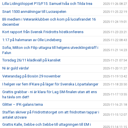
Lilla Lidingöloppet P15/F15: Samuel tvåa och Tilda trea
2025-11-26 08:27
Snart 1500 anmälningar till Luciaspelen
2025-11-25 22:19
Bli medlem i Veteranklubben och kom på luciafirandet 16
2025-11-24 19:01
december
Kort rapport från Svensk Friidrotts höstkonferens
2025-11-23 23:21
1:17 på halvmaran av Olle Lindeberg
2025-11-22 08:43
Sofia, Milton och Filip uttagna till helgens utvecklingsträff i
2025-11-21 14:23
Falun
Torsdag 26/11 klädkväll på kansliet
2025-11-21 07:54
Ni är guld värda!
2025-11-20 11:27
Veterandag på Bosön 29 november
2025-11-19 13:42
I helgen var fem IFKare på läger för Svenska Löpartalanger
2025-11-18 20:50
Grattis grabbar - ni är klara för Lag SM-finalen utan att ens
2025-11-17 13:55
ha tävla om det!!
Glitter – IFK-galans tema
2025-11-16 21:18
Staffan skriver på Friidrottstorget om att friidrotten tappar i
2025-11-15 12:07
antalet utövare
Grattis Kalle, Sebbe och Sebbe till uttagningen till EM i
2025-11-14 11:15