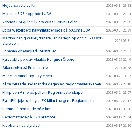
Höjdårsbästa av KIm
2026-03-31 23:28
Mellanie 5.75-hoppade i USA
2026-03-31 23:24
Veteran-EM-guld till Sara Wiss i Torun i Polen
2026-03-31 23:13
Ebba Wetterberg halvminutpersade på 5000m i USA
2026-03-31 22:59
Martina Zadig Waller, tränare i en barngrupp och nu kassör i
2026-03-31
styrelsen!
Johanna obesegrad i Australien
2026-03-30 22:17
Fyrdubbla pers av Matilda Rangne i Örebro
2026-03-29 22:19
Atlassi elva på Premiärmilen
2026-03-28
Marielle Ramel - ny i styrelsen
2026-03-25 14:17
Alice persade under andra dagen av Regionmästerskapen
2026-03-22 22:40
Philip och Philip på pallen i Regionmästerskapen
2026-03-21 23:07
Fyra IFK-tjejer och fyra IFK-killar i helgens Regionfinaler
2026-03-20 21:47
Lörstad årsbästade på 5 km
2026-03-19 07:00
Beblomstrade på IFKs årsmöte
2026-03-18 22:04
Klubbens nya styrelse!
2026-03-17 22:50