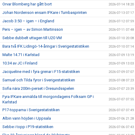
Orvar Blomberg har gått bort
2026-07-14 18:20
Johan Nordenson ensam IFKare i Tumbasprinten
2026-07-13 07:17
Jacob 3:50 – igen – i England
2026-07-12 07:59
Pers – igen – av Simon Martinsson
2026-07-11 07:48
Sebbe dubbelt uttagen till U20 VM
2026-07-10 20:08
Bara två IFK Lidingö-14-åringar i Sverigestatistiken
2026-07-10 07:14
Malte 14.71 i Karlstad
2026-07-09 13:19
10.34 av JC i Finland
2026-07-09 13:03
Jacqueline med i fyra grenar i F15-statistiken
2026-07-09 07:07
Samuel och Tilda fyror i Sverigestatistiken
2026-07-08 07:23
Sofia nära 200m-perset i Öresundsspelen
2026-07-07 23:39
Fyra IFKare anmälda till morgondagens Folksam GP i
2026-07-07 07:55
Karlstad
P17-topparna i Sverigestatistiken
2026-07-07 07:49
Albin vann höjden i Uppsala
2026-07-06 21:28
Sebbe i topp i P19-statistiken
2026-07-06 07:43