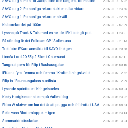
SAYO dag 3: Pers för Jacqueline och tangerat för Pauline
2026-06-14 15:22
SAYO dag 2: Personliga rekordslakten rullar vidare
2026-06-13 23:36
SAYO dag 1: Personliga rekordens kväll
2026-06-12 22:59
Klubbrekordet på 100m
2026-06-12 07:09
Lyssna på Track & Talk med en hel del IFK Lidingö-prat
2026-06-11 23:01
På söndag är det Folksam GP i Sollentuna
2026-06-10 21:13
Trettiotre IFKare anmälda till SAYO i helgen
2026-06-09 20:58
Linnéa Lord 20:55 på 5 km i Östersund
2026-06-09 07:11
Tangerat pers för Filip i Bauhausgalan
2026-06-08 00:10
IFKarna fyra, femma och femma i Kraftmätningskvalet
2026-06-07 12:32
Filip in i Bauhausgalans startlista
2026-06-07 12:09
Lysande sprinttider i Kringelspelen
2026-06-07 00:04
Keely Hodgkinsons team på Vallen idag
2026-06-06 23:02
Ebba W skriver om hur det är att plugga och friidrotta i USA
2026-06-06 08:54
Belle vann Blodomloppet – igen
2026-06-05 23:14
Sommaridrottsskolan
2026-06-05 13:04