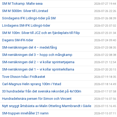
SM M Tiokamp: Malte sexa
2026-07-27 19:44
SM M 5000m: Silver till Lörstad
2026-07-26 22:26
Söndagens IFK Lidingö-tider på SM
2026-07-26 08:39
Lördagens SM-IFK Lidingö-tider
2026-07-25 07:02
SM M 100m: Silver till JCZ och en fjärdeplats till Filip
2026-07-25 01:34
Dagens SM-IFK-tider
2026-07-24 09:40
SM-nerräkningen del 4 – medel/lång
2026-07-23 08:35
SM-nerräkningen del 3 – hopp och mångkamp
2026-07-22 08:38
SM-nerräkningen del 2 – vi kollar sprintertjejerna
2026-07-21 12:54
SM-nerräkningen del 1 – vi kollar sprinterkillarna
2026-07-20 20:15
Tove Olsson tvåa i Fridkastet
2026-07-19 18:35
Carl-Magnus Helin sprang 100m i Ystad
2026-07-18 14:49
33 hundradelar från det svenska rekordet på 4x100m
2026-07-17 07:58
Hundradelsnära persen för Simon och Vincent
2026-07-16 07:56
Nytt snyggt årtsbästa av Malin Otterling Marmbrandt i Gävle
2026-07-15 16:45
SM-truppen innehåller 21 namn
2026-07-15 07:11