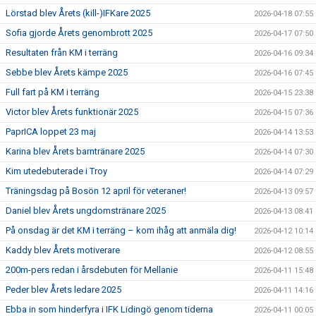
Lörstad blev Årets (kill-)IFKare 2025
2026-04-18 07:55
Sofia gjorde Årets genombrott 2025
2026-04-17 07:50
Resultaten från KM i terräng
2026-04-16 09:34
Sebbe blev Årets kämpe 2025
2026-04-16 07:45
Full fart på KM i terräng
2026-04-15 23:38
Victor blev Årets funktionär 2025
2026-04-15 07:36
PaprICA loppet 23 maj
2026-04-14 13:53
Karina blev Årets barntränare 2025
2026-04-14 07:30
Kim utedebuterade i Troy
2026-04-14 07:29
Träningsdag på Bosön 12 april för veteraner!
2026-04-13 09:57
Daniel blev Årets ungdomstränare 2025
2026-04-13 08:41
På onsdag är det KM i terräng – kom ihåg att anmäla dig!
2026-04-12 10:14
Kaddy blev Årets motiverare
2026-04-12 08:55
200m-pers redan i årsdebuten för Mellanie
2026-04-11 15:48
Peder blev Årets ledare 2025
2026-04-11 14:16
Ebba in som hinderfyra i IFK Lidingö genom tiderna
2026-04-11 00:05