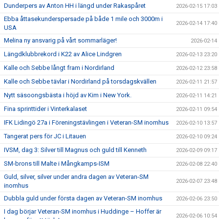
Dunderpers av Anton HH i längd under Rakaspåret
2026-02-15 17:03
Ebba åttasekunderspersade på både 1 mile och 3000m i
2026-02-14 17:40
USA
Melina ny ansvarig på vårt sommarläger!
2026-02-14
Längdklubbrekord i K22 av Alice Lindgren
2026-02-13 23:20
Kalle och Sebbe långt fram i Nordirland
2026-02-12 23:58
Kalle och Sebbe tävlar i Nordirland på torsdagskvällen
2026-02-11 21:57
Nytt säsoongsbästa i höjd av Kim i New York.
2026-02-11 14:21
Fina sprinttider i Vinterkalaset
2026-02-11 09:54
IFK Lidingö 27a i Föreningstävlingen i Veteran-SM inomhus
2026-02-10 13:57
Tangerat pers för JC i Litauen
2026-02-10 09:24
IVSM, dag 3: Silver till Magnus och guld till Kenneth
2026-02-09 09:17
SM-brons till Malte i Mångkamps-ISM
2026-02-08 22:40
Guld, silver, silver under andra dagen av Veteran-SM
2026-02-07 23:48
inomhus
Dubbla guld under första dagen av Veteran-SM inomhus
2026-02-06 23:50
I dag börjar Veteran-SM inomhus i Huddinge – Hoffer är
2026-02-06 10:54