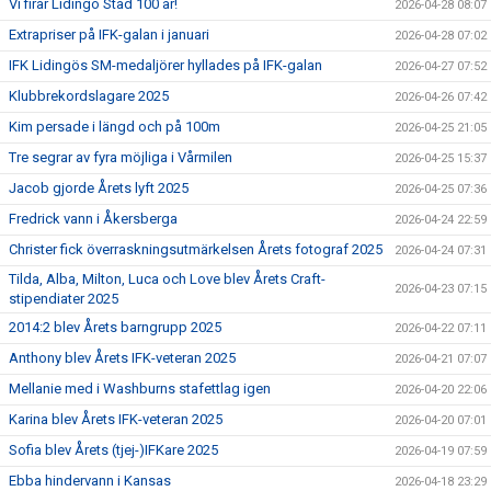
Vi firar Lidingö Stad 100 år!
2026-04-28 08:07
Extrapriser på IFK-galan i januari
2026-04-28 07:02
IFK Lidingös SM-medaljörer hyllades på IFK-galan
2026-04-27 07:52
Klubbrekordslagare 2025
2026-04-26 07:42
Kim persade i längd och på 100m
2026-04-25 21:05
Tre segrar av fyra möjliga i Vårmilen
2026-04-25 15:37
Jacob gjorde Årets lyft 2025
2026-04-25 07:36
Fredrick vann i Åkersberga
2026-04-24 22:59
Christer fick överraskningsutmärkelsen Årets fotograf 2025
2026-04-24 07:31
Tilda, Alba, Milton, Luca och Love blev Årets Craft-
2026-04-23 07:15
stipendiater 2025
2014:2 blev Årets barngrupp 2025
2026-04-22 07:11
Anthony blev Årets IFK-veteran 2025
2026-04-21 07:07
Mellanie med i Washburns stafettlag igen
2026-04-20 22:06
Karina blev Årets IFK-veteran 2025
2026-04-20 07:01
Sofia blev Årets (tjej-)IFKare 2025
2026-04-19 07:59
Ebba hindervann i Kansas
2026-04-18 23:29