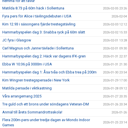
hemma för att tävla!
Matilda 8.73 på 60m häck i Sollentuna
2026-02-05 23:26
Fyra pers för Alice i tävlingsdebuten i USA
2026-02-04
Kim 12.93 i säsongens fjärde trestegstävling
2026-02-03 12:12
Hammarbyspelen dag 3: Snabba ryck på 60m slätt
2026-02-02 15:33
JC fyra i Glasgow
2026-02-01 13:28
Carl Magnus och Janne tävlade i Sollentuna
2026-02-01 09:30
Hammarbyspelen dag 2: Häck var dagens IFK-gren
2026-01-31 22:37
Ebba W 10:36 på 3000m i USA
2026-01-31 21:30
Hammarbyspelen dag 1: Åsa tvåa och Ebba trea på 200m
2026-01-30 23:54
Kim Wingren trestegspersade i New York
2026-01-29 17:00
Matilda persade i viktkastning
2026-01-28 09:12
Våra arrangemang 2025
2026-01-27 20:35
Tre guld och ett brons under söndagens Veteran-DM
2026-01-26 20:34
Anmäl till årets Sommaridrottsskola!
2026-01-26
Flera 200m-pers under tredje dagen av Mondo Indoor
2026-01-25 23:14
Games