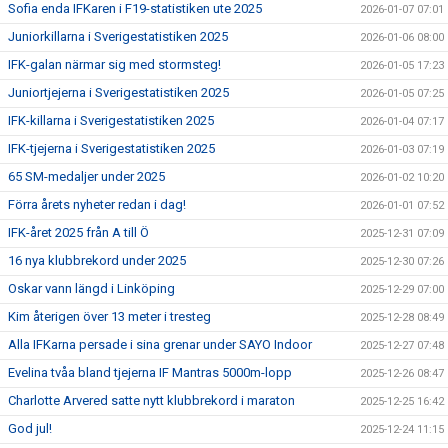
Sofia enda IFKaren i F19-statistiken ute 2025
2026-01-07 07:01
Juniorkillarna i Sverigestatistiken 2025
2026-01-06 08:00
IFK-galan närmar sig med stormsteg!
2026-01-05 17:23
Juniortjejerna i Sverigestatistiken 2025
2026-01-05 07:25
IFK-killarna i Sverigestatistiken 2025
2026-01-04 07:17
IFK-tjejerna i Sverigestatistiken 2025
2026-01-03 07:19
65 SM-medaljer under 2025
2026-01-02 10:20
Förra årets nyheter redan i dag!
2026-01-01 07:52
IFK-året 2025 från A till Ö
2025-12-31 07:09
16 nya klubbrekord under 2025
2025-12-30 07:26
Oskar vann längd i Linköping
2025-12-29 07:00
Kim återigen över 13 meter i tresteg
2025-12-28 08:49
Alla IFKarna persade i sina grenar under SAYO Indoor
2025-12-27 07:48
Evelina tvåa bland tjejerna IF Mantras 5000m-lopp
2025-12-26 08:47
Charlotte Arvered satte nytt klubbrekord i maraton
2025-12-25 16:42
God jul!
2025-12-24 11:15