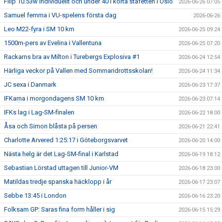
Filip 10.53w individuellt och under 40 i korta stafetten i Oslo
2026-06-26 07:05
Samuel femma i VU-spelens första dag
2026-06-26
Leo M22-fyra i SM 10 km
2026-06-25 09:24
1500m-pers av Evelina i Vallentuna
2026-06-25 07:20
Rackarns bra av Milton i Turebergs Explosiva #1
2026-06-24 12:54
Härliga veckor på Vallen med Sommaridrottsskolan!
2026-06-24 11:34
JC sexa i Danmark
2026-06-23 17:37
IFKarna i morgondagens SM 10 km
2026-06-23 07:14
IFKs lag i Lag-SM-finalen
2026-06-22 18:00
Åsa och Simon blåsta på persen
2026-06-21 22:41
Charlotte Arvered 1:25:17 i Göteborgsvarvet
2026-06-20 14:00
Nästa helg är det Lag-SM-final i Karlstad
2026-06-19 18:12
Sebastian Lörstad uttagen till Junior-VM
2026-06-18 23:00
Matildas tredje spanska häcklopp i år
2026-06-17 23:07
Sebbe 13:45 i London
2026-06-16 23:20
Folksam GP: Saras fina form håller i sig
2026-06-15 15:29