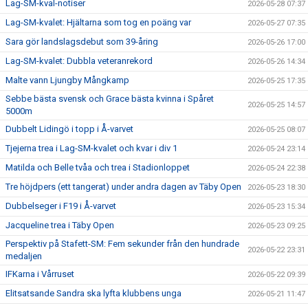
Lag-SM-kval-notiser
2026-05-28 07:37
Lag-SM-kvalet: Hjältarna som tog en poäng var
2026-05-27 07:35
Sara gör landslagsdebut som 39-åring
2026-05-26 17:00
Lag-SM-kvalet: Dubbla veteranrekord
2026-05-26 14:34
Malte vann Ljungby Mångkamp
2026-05-25 17:35
Sebbe bästa svensk och Grace bästa kvinna i Spåret
2026-05-25 14:57
5000m
Dubbelt Lidingö i topp i Å-varvet
2026-05-25 08:07
Tjejerna trea i Lag-SM-kvalet och kvar i div 1
2026-05-24 23:14
Matilda och Belle tvåa och trea i Stadionloppet
2026-05-24 22:38
Tre höjdpers (ett tangerat) under andra dagen av Täby Open
2026-05-23 18:30
Dubbelseger i F19 i Å-varvet
2026-05-23 15:34
Jacqueline trea i Täby Open
2026-05-23 09:25
Perspektiv på Stafett-SM: Fem sekunder från den hundrade
2026-05-22 23:31
medaljen
IFKarna i Vårruset
2026-05-22 09:39
Elitsatsande Sandra ska lyfta klubbens unga
2026-05-21 11:47