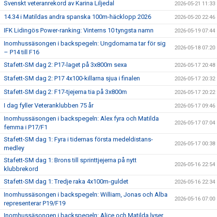
Svenskt veteranrekord av Karina Liljedal
2026-05-21 11:33
14.34 i Matildas andra spanska 100m-häcklopp 2026
2026-05-20 22:46
IFK Lidingös Power-ranking: Vinterns 10 tyngsta namn
2026-05-19 07:44
Inomhussäsongen i backspegeln: Ungdomarna tar för sig
2026-05-18 07:20
– P14 till F16
Stafett-SM dag 2: P17-laget på 3x800m sexa
2026-05-17 20:48
Stafett-SM dag 2: P17 4x100-killarna sjua i finalen
2026-05-17 20:32
Stafett-SM dag 2: F17-tjejerna tia på 3x800m
2026-05-17 20:22
I dag fyller Veteranklubben 75 år
2026-05-17 09:46
Inomhussäsongen i backspegeln: Alex fyra och Matilda
2026-05-17 07:04
femma i P17/F1
Stafett-SM dag 1: Fyra i tidernas första medeldistans-
2026-05-17 00:38
medley
Stafett-SM dag 1: Brons till sprinttjejerna på nytt
2026-05-16 22:54
klubbrekord
Stafett-SM dag 1: Tredje raka 4x100m-guldet
2026-05-16 22:34
Inomhussäsongen i backspegeln: William, Jonas och Alba
2026-05-16 07:00
representerar P19/F19
Inomhussäsongen i backspegeln: Alice och Matilda lyser