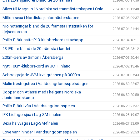
Elva 22-årsjuniorer bland de 20 främsta
2026-07-05 17:30
Silver till Magnus i Nordiska veteranmästerskapen i Oslo
2026-07-05 11:48
Milton sexa i Nordiska juniormästerskapen
2026-07-05 09:37
Nio noteringar bland de 20 främsta i statistiken för
2026-07-04 21:44
tjejseniorerna
Philip Björk satte P13-klubbrekord i stavhopp
2026-07-04 16:11
13 IFKare bland de 20 främsta i landet
2026-07-03 23:12
200m-pers av Simon i Åkersberga
2026-07-03 20:44
Nytt 100m-klubbrekord av JC i Finland
2026-07-02 13:46
Sebbe grejade JVM-kvalgränsen på 3000m
2026-07-01 07:43
Malin trestegstrea i Världsungdomsspelsdagen
2026-06-30 22:07
Cooper och Atlassi med i helgens Nordiska
2026-06-30 20:50
Juniorlandskamp
Philip Björk tvåa i Världsungdomsspelen
2026-06-29 21:37
IFK Lidingö sjua i Lag-SM-finalen
2026-06-28 19:07
Sexa halvvägs i Lag-SM-finalen
2026-06-27 23:09
Love vann hinder i Världsungdomsspelen
2026-06-26 23:53