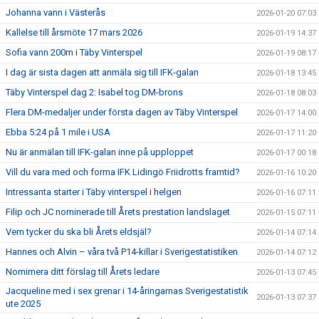
Johanna vann i Västerås
2026-01-20 07:03
Kallelse till årsmöte 17 mars 2026
2026-01-19 14:37
Sofia vann 200m i Täby Vinterspel
2026-01-19 08:17
I dag är sista dagen att anmäla sig till IFK-galan
2026-01-18 13:45
Täby Vinterspel dag 2: Isabel tog DM-brons
2026-01-18 08:03
Flera DM-medaljer under första dagen av Täby Vinterspel
2026-01-17 14:00
Ebba 5:24 på 1 mile i USA
2026-01-17 11:20
Nu är anmälan till IFK-galan inne på upploppet
2026-01-17 00:18
Vill du vara med och forma IFK Lidingö Friidrotts framtid?
2026-01-16 10:20
Intressanta starter i Täby vinterspel i helgen
2026-01-16 07:11
Filip och JC nominerade till Årets prestation landslaget
2026-01-15 07:11
Vem tycker du ska bli Årets eldsjäl?
2026-01-14 07:14
Hannes och Alvin – våra två P14-killar i Sverigestatistiken
2026-01-14 07:12
Nomimera ditt förslag till Årets ledare
2026-01-13 07:45
Jacqueline med i sex grenar i 14-åringarnas Sverigestatistik
2026-01-13 07:37
ute 2025