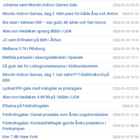
Johanna vann Mondo Indoor Games Gala
2026-01-25 09:39
Mondo Indoor Games, dag 2: 60m-pers för både Åsa och Anton
2026-01-25
Bra start i Veteran-DM – sex guld, ett silver och fem brons
2026-01-24 23:46
Alex von Heideken sprang 800m i USA
2026-01-24 19:45
JC vann B-finalen på 60m i Århus
2026-01-24 19:24
Mellanie 5.74 i Pittsburg
2026-01-24 19:18
Matilda persade i säsongsdebuten i Spanien
2026-01-24 19:11
Så gick det för Lidingöorienterarna i Vinthundsvintern
2026-01-24 19:03
Mondo Indoor Games, dag 1: Ivar satte P17-klubbrekord på
2026-01-24 10:16
60m
Lyckad IFK-gala med mängder av pristagare
2026-01-23 23:51
Alex von Heideken 4.49.99 på 1600m i USA
2026-01-22 07:39
IFKarna på Friidrottsgalan
2026-01-22
Friidrottsgalan: Daniel prisades som Årets ungdomsledare
2026-01-21 12:56
Friidrottsgalan: Kortastafettlaget gjorde Årets prestation i
2026-01-21 08:41
Finnkampen
Kim 7.48 i New York
2026-01-21 07:06