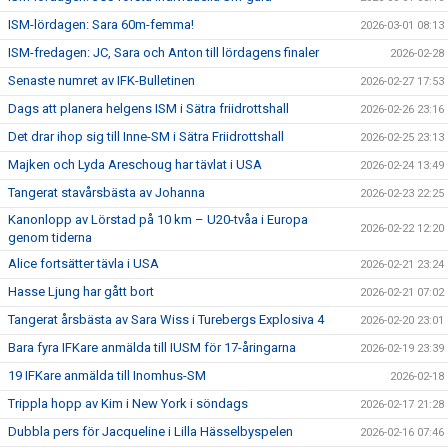
ISM-lördagen: Sara 60m-femma!
2026-03-01 08:13
ISM-fredagen: JC, Sara och Anton till lördagens finaler
2026-02-28
Senaste numret av IFK-Bulletinen
2026-02-27 17:53
Dags att planera helgens ISM i Sätra friidrottshall
2026-02-26 23:16
Det drar ihop sig till Inne-SM i Sätra Friidrottshall
2026-02-25 23:13
Majken och Lyda Areschoug har tävlat i USA
2026-02-24 13:49
Tangerat stavårsbästa av Johanna
2026-02-23 22:25
Kanonlopp av Lörstad på 10 km – U20-tvåa i Europa
2026-02-22 12:20
genom tiderna
Alice fortsätter tävla i USA
2026-02-21 23:24
Hasse Ljung har gått bort
2026-02-21 07:02
Tangerat årsbästa av Sara Wiss i Turebergs Explosiva 4
2026-02-20 23:01
Bara fyra IFKare anmälda till IUSM för 17-åringarna
2026-02-19 23:39
19 IFKare anmälda till Inomhus-SM
2026-02-18
Trippla hopp av Kim i New York i söndags
2026-02-17 21:28
Dubbla pers för Jacqueline i Lilla Hässelbyspelen
2026-02-16 07:46