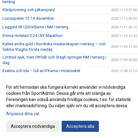
terräng
Klädprovning och julkampanj!
2025-11-13 07:00
Luciaspelen 12-14 december
2025-11-12 09:03
Lagguld till U20-killarna i NM i terräng
2025-11-11 06:15
Emma Holstad 3:24 i NY Marathon
2025-11-10 15:43
Kalles andra guld i Nordiska mästerskapen i terräng – och
2025-11-09 11:53
Sebbe Staghs första medalj
Lörstad sjuk, men Ottfalk och Stagh springer NM i terräng i
2025-11-09 06:04
dag
Evelina och Ida – två av IFKarna i Höstrusket
2025-11-08 21:14
I morgon i Danmark – tre IFKare i Nordiska Mästerskapen i
2025-11-08 07:38
terränglöpning
För att hemsidan ska fungera korrekt använder vi nödvändiga
Peter Woll fick Lasse Dahlstedts funktionärspris
cookies från SportAdmin. Dessa går inte att stänga av.
2025-11-07 07:02
Föreningen kan också använda frivilliga cookies, t.ex. för statistik
Save the date – IFK-galan byter datum till 23 januari
2025-11-06 07:21
eller marknadsföring. Du väljer själv om du vill acceptera dessa.
17:25 av Alex von Heideken på 5000m
2025-11-05 22:37
Anpassa dina val
Så nära var det maximal Daniel-utdelning
2025-11-04 22:56
Acceptera nödvändiga
Acceptera alla
Årets fjärde Bulle är ute nu
2025-11-03 07:22
IFK tia i SM-pokalen
2025-11-02 23:22