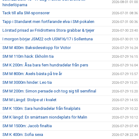
2026-08-01 01:00
hinderlöparna
Tack till alla SM-sponsorer
2026-07-31 08:36
Tapp i Standaret men fortfarande elva i SM-pokalen
2026-07-31 00:36
Lörstad prisad av Friidrottens Stora grabbar & tjejer
2026-07-30 23:40
I morgon börjar JSM22 och USM16/17 i Sollentuna
2026-07-30 01:13
SM M 400m: Baksidesstopp för Victor
2026-07-29 16:24
SM M 110m häck: Ekholm tia
2026-07-29 16:15
SM K 200m: Åsa bara fem hundradelar från pers
2026-07-29 16:04
SM M 800m: Axels bästa på tre år
2026-07-29 15:57
SM M 3000m hinder: Leo tia
2026-07-29 15:21
SM M 200m: Simon persade och tog sig till semifinal
2026-07-29 15:20
SM M Längd: Stolpe ut i kvalet
2026-07-29 14:55
SM K 100m: Sara hundradelar från finalplats
2026-07-29 10:22
SM K längd: En smärtsam niondeplats för Malin
2026-07-29 10:12
SM M 1500m: Jacob finaltia
2026-07-29 07:49
SM K 400m: Sofia sexa
2026-07-28 22:34