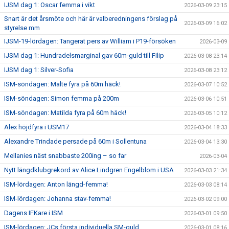
IJSM dag 1: Oscar femma i vikt
2026-03-09 23:15
Snart är det årsmöte och här är valberedningens förslag på
2026-03-09 16:02
styrelse mm
IJSM-19-lördagen: Tangerat pers av William i P19-försöken
2026-03-09
IJSM dag 1: Hundradelsmarginal gav 60m-guld till Filip
2026-03-08 23:14
IJSM dag 1: Silver-Sofia
2026-03-08 23:12
ISM-söndagen: Malte fyra på 60m häck!
2026-03-07 10:52
ISM-söndagen: Simon femma på 200m
2026-03-06 10:51
ISM-söndagen: Matilda fyra på 60m häck!
2026-03-05 10:12
Alex höjdfyra i USM17
2026-03-04 18:33
Alexandre Trindade persade på 60m i Sollentuna
2026-03-04 13:30
Mellanies näst snabbaste 200ing – so far
2026-03-04
Nytt längdklubgrekord av Alice Lindgren Engelblom i USA
2026-03-03 21:34
ISM-lördagen: Anton längd-femma!
2026-03-03 08:14
ISM-lördagen: Johanna stav-femma!
2026-03-02 09:00
Dagens IFKare i ISM
2026-03-01 09:50
ISM-lördagen: JCs första individuella SM-guld
2026-03-01 08:16