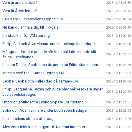
Vem är årets eldsjäl?
2025-12-23 21:39
Vem är Årets ledare?
2025-12-22 22:15
34 IFKare i Luciaspelens Öppna hus
2025-12-21 07:54
Nu kan du anmäla dig till IFK-galan
2025-12-20 07:49
Lörstad klar för VM i terräng
2025-12-19 09:48
Philip, Carl och Alvin vinnare under Luciaspelssöndagen
2025-12-18 23:50
Många friidrottare prisade när Veteranklubben hade sitt
2025-12-17 22:55
årliga Luciafirande
Läs om Daniel, Sebbe och de andra på Friidrottaren.com
2025-12-16 20:19
Ingen succé för IFKarna i Terräng-EM
2025-12-15 18:05
Sebbe, Sebbe och Kalle i dag på Terräng-EM
2025-12-14 06:04
Philip, Jacqueline, Sixten och Alice blev pallbesökare under
2025-12-13 20:29
Luciaspelslördagen
I morgon springer tre Lidingölöpare EM i terräng
2025-12-13 11:57
Sofia och Adam vinnare under Luciaspelsfredagen
2025-12-12 23:03
Luciaspelens stora stafettdag
2025-12-12 10:29
Alex Von Heideken har gjort USA-debut inomhus
2025-12-11 18:17