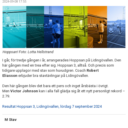
2024-09-08 17:55
Hoppsan! Foto: Lotta Hellstrand
I går, för tredje gången i år, arrangerades Hoppsan på Lidingövallen. Den
här gången med en trea efter sig. Hoppsan 3, alltså. Och precis som
tidigare upplagor med stav som huvudgren. Coach
Robert
Eliasson
erbjuder bra stavtävlingar på Lidingövallen.
Den här gången blev det bara ett pers och inget årsbästa i övrigt.
Men
Victor Johnson
kan i alla fall glädja sig åt ett nytt personligt rekord –
2.79.
Resultat Hoppsan 3, Lidingövallen, lördag 7 september 2024
M Stav