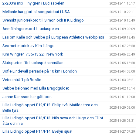
2x200m mix – ny gren i Luciaspelen
2025-12-11 10:17
Mellanie har gjort säsongsdebut i USA
2025-12-10 22:11
Svenskt juniorrekord till Simon och IFK Lidingö
2025-12-10 13:49
Anmälningsrekord i Luciaspelen
2025-12-09 09:09
Läs om Kalle och Sebbe på European Athletics webbplats
2025-12-08 12:45
Sex meter prick av Kim i längd
2025-12-07 23:58
Kim Wingren 7.36/13.22 i New York
2025-12-06 23:49
Slutspurten för Luciaspelsanmälan
2025-12-05 18:50
Sofie Lindevall persade på 10 km i London
2025-12-04 08:08
Veteranträff på Bosön
2025-12-03 08:21
Sebbe belönad med Lilla Bragdguldet
2025-12-02 15:14
Janne Karlsson har gått bort
2025-12-01 19:08
Lilla Lidingöloppet P12/F12: Philip två, Matilda trea och
2025-11-29 08:00
Belle fyra
Lilla Lidingöloppet P13/F13: Nils sexa och Hugo och Elliot
2025-11-28 08:31
åtta och nia
Lilla Lidingöloppet P14/F14: Evelyn sjua!
2025-11-27 07:29