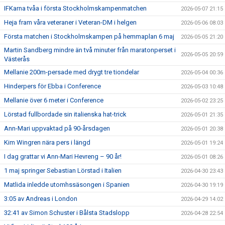
IFKarna tvåa i första Stockholmskampenmatchen
2026-05-07 21:15
Heja fram våra veteraner i Veteran-DM i helgen
2026-05-06 08:03
Första matchen i Stockholmskampen på hemmaplan 6 maj
2026-05-05 21:20
Martin Sandberg mindre än två minuter från maratonperset i
2026-05-05 20:59
Västerås
Mellanie 200m-persade med drygt tre tiondelar
2026-05-04 00:36
Hinderpers för Ebba i Conference
2026-05-03 10:48
Mellanie över 6 meter i Conference
2026-05-02 23:25
Lörstad fullbordade sin italienska hat-trick
2026-05-01 21:35
Ann-Mari uppvaktad på 90-årsdagen
2026-05-01 20:38
Kim Wingren nära pers i längd
2026-05-01 19:24
I dag grattar vi Ann-Mari Hevreng – 90 år!
2026-05-01 08:26
1 maj springer Sebastian Lörstad i Italien
2026-04-30 23:43
Matlida inledde utomhssäsongen i Spanien
2026-04-30 19:19
3:05 av Andreas i London
2026-04-29 14:02
32:41 av Simon Schuster i Bålsta Stadslopp
2026-04-28 22:54