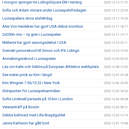
I morgon springer tre Lidingölöpare EM i terräng
2025-12-13 11:57
Sofia och Adam vinnare under Luciaspelsfredagen
2025-12-12 23:03
Luciaspelens stora stafettdag
2025-12-12 10:29
Alex Von Heideken har gjort USA-debut inomhus
2025-12-11 18:17
2x200m mix – ny gren i Luciaspelen
2025-12-11 10:17
Mellanie har gjort säsongsdebut i USA
2025-12-10 22:11
Svenskt juniorrekord till Simon och IFK Lidingö
2025-12-10 13:49
Anmälningsrekord i Luciaspelen
2025-12-09 09:09
Läs om Kalle och Sebbe på European Athletics webbplats
2025-12-08 12:45
Sex meter prick av Kim i längd
2025-12-07 23:58
Kim Wingren 7.36/13.22 i New York
2025-12-06 23:49
Slutspurten för Luciaspelsanmälan
2025-12-05 18:50
Sofie Lindevall persade på 10 km i London
2025-12-04 08:08
Veteranträff på Bosön
2025-12-03 08:21
Sebbe belönad med Lilla Bragdguldet
2025-12-02 15:14
Janne Karlsson har gått bort
2025-12-01 19:08