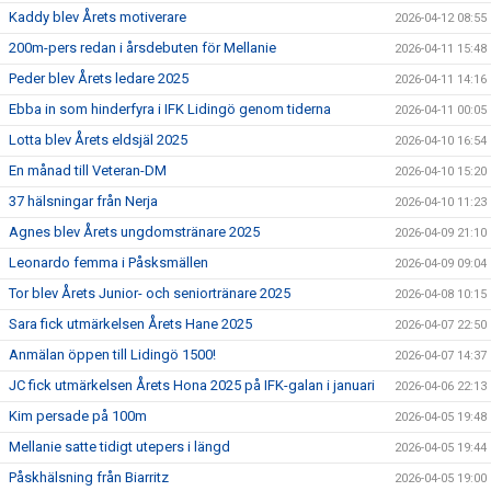
Kaddy blev Årets motiverare
2026-04-12 08:55
200m-pers redan i årsdebuten för Mellanie
2026-04-11 15:48
Peder blev Årets ledare 2025
2026-04-11 14:16
Ebba in som hinderfyra i IFK Lidingö genom tiderna
2026-04-11 00:05
Lotta blev Årets eldsjäl 2025
2026-04-10 16:54
En månad till Veteran-DM
2026-04-10 15:20
37 hälsningar från Nerja
2026-04-10 11:23
Agnes blev Årets ungdomstränare 2025
2026-04-09 21:10
Leonardo femma i Påsksmällen
2026-04-09 09:04
Tor blev Årets Junior- och seniortränare 2025
2026-04-08 10:15
Sara fick utmärkelsen Årets Hane 2025
2026-04-07 22:50
Anmälan öppen till Lidingö 1500!
2026-04-07 14:37
JC fick utmärkelsen Årets Hona 2025 på IFK-galan i januari
2026-04-06 22:13
Kim persade på 100m
2026-04-05 19:48
Mellanie satte tidigt utepers i längd
2026-04-05 19:44
Påskhälsning från Biarritz
2026-04-05 19:00