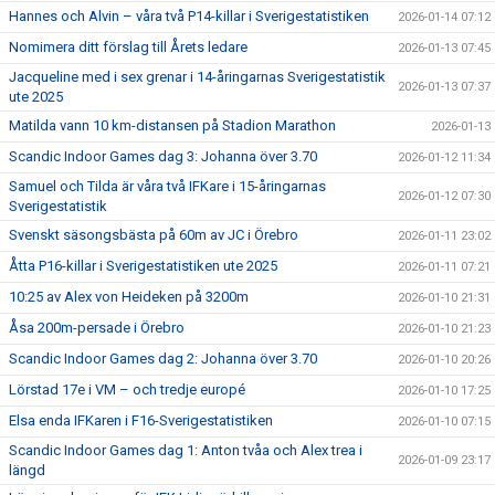
Hannes och Alvin – våra två P14-killar i Sverigestatistiken
2026-01-14 07:12
Nomimera ditt förslag till Årets ledare
2026-01-13 07:45
Jacqueline med i sex grenar i 14-åringarnas Sverigestatistik
2026-01-13 07:37
ute 2025
Matilda vann 10 km-distansen på Stadion Marathon
2026-01-13
Scandic Indoor Games dag 3: Johanna över 3.70
2026-01-12 11:34
Samuel och Tilda är våra två IFKare i 15-åringarnas
2026-01-12 07:30
Sverigestatistik
Svenskt säsongsbästa på 60m av JC i Örebro
2026-01-11 23:02
Åtta P16-killar i Sverigestatistiken ute 2025
2026-01-11 07:21
10:25 av Alex von Heideken på 3200m
2026-01-10 21:31
Åsa 200m-persade i Örebro
2026-01-10 21:23
Scandic Indoor Games dag 2: Johanna över 3.70
2026-01-10 20:26
Lörstad 17e i VM – och tredje europé
2026-01-10 17:25
Elsa enda IFKaren i F16-Sverigestatistiken
2026-01-10 07:15
Scandic Indoor Games dag 1: Anton tvåa och Alex trea i
2026-01-09 23:17
längd