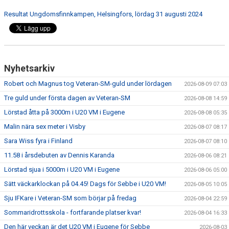
Resultat Ungdomsfinnkampen, Helsingfors, lördag 31 augusti 2024
Nyhetsarkiv
Robert och Magnus tog Veteran-SM-guld under lördagen
2026-08-09 07:03
Tre guld under första dagen av Veteran-SM
2026-08-08 14:59
Lörstad åtta på 3000m i U20 VM i Eugene
2026-08-08 05:35
Malin nära sex meter i Visby
2026-08-07 08:17
Sara Wiss fyra i Finland
2026-08-07 08:10
11.58 i årsdebuten av Dennis Karanda
2026-08-06 08:21
Lörstad sjua i 5000m i U20 VM i Eugene
2026-08-06 05:00
Sätt väckarklockan på 04.45! Dags för Sebbe i U20 VM!
2026-08-05 10:05
Sju IFKare i Veteran-SM som börjar på fredag
2026-08-04 22:59
Sommaridrottsskola - fortfarande platser kvar!
2026-08-04 16:33
Den här veckan är det U20 VM i Eugene för Sebbe
2026-08-03