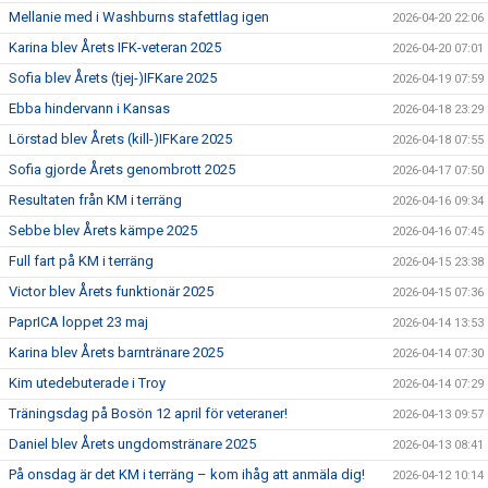
Mellanie med i Washburns stafettlag igen
2026-04-20 22:06
Karina blev Årets IFK-veteran 2025
2026-04-20 07:01
Sofia blev Årets (tjej-)IFKare 2025
2026-04-19 07:59
Ebba hindervann i Kansas
2026-04-18 23:29
Lörstad blev Årets (kill-)IFKare 2025
2026-04-18 07:55
Sofia gjorde Årets genombrott 2025
2026-04-17 07:50
Resultaten från KM i terräng
2026-04-16 09:34
Sebbe blev Årets kämpe 2025
2026-04-16 07:45
Full fart på KM i terräng
2026-04-15 23:38
Victor blev Årets funktionär 2025
2026-04-15 07:36
PaprICA loppet 23 maj
2026-04-14 13:53
Karina blev Årets barntränare 2025
2026-04-14 07:30
Kim utedebuterade i Troy
2026-04-14 07:29
Träningsdag på Bosön 12 april för veteraner!
2026-04-13 09:57
Daniel blev Årets ungdomstränare 2025
2026-04-13 08:41
På onsdag är det KM i terräng – kom ihåg att anmäla dig!
2026-04-12 10:14