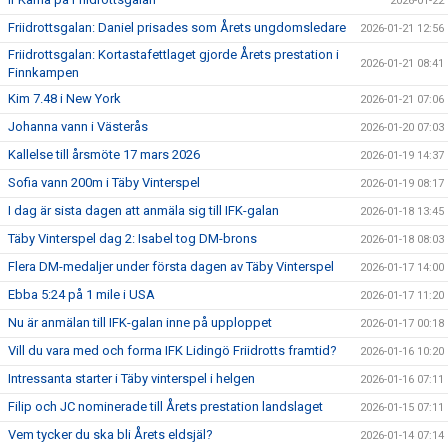
2026-01-22
Friidrottsgalan: Daniel prisades som Årets ungdomsledare
2026-01-21 12:56
Friidrottsgalan: Kortastafettlaget gjorde Årets prestation i
2026-01-21 08:41
Finnkampen
Kim 7.48 i New York
2026-01-21 07:06
Johanna vann i Västerås
2026-01-20 07:03
Kallelse till årsmöte 17 mars 2026
2026-01-19 14:37
Sofia vann 200m i Täby Vinterspel
2026-01-19 08:17
I dag är sista dagen att anmäla sig till IFK-galan
2026-01-18 13:45
Täby Vinterspel dag 2: Isabel tog DM-brons
2026-01-18 08:03
Flera DM-medaljer under första dagen av Täby Vinterspel
2026-01-17 14:00
Ebba 5:24 på 1 mile i USA
2026-01-17 11:20
Nu är anmälan till IFK-galan inne på upploppet
2026-01-17 00:18
Vill du vara med och forma IFK Lidingö Friidrotts framtid?
2026-01-16 10:20
Intressanta starter i Täby vinterspel i helgen
2026-01-16 07:11
Filip och JC nominerade till Årets prestation landslaget
2026-01-15 07:11
Vem tycker du ska bli Årets eldsjäl?
2026-01-14 07:14