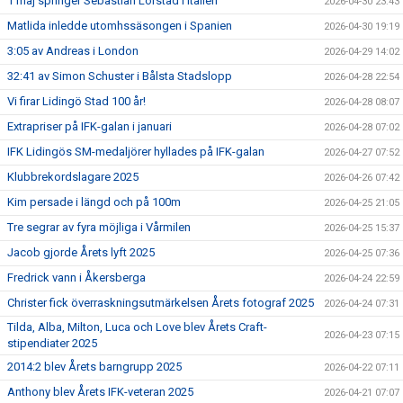
1 maj springer Sebastian Lörstad i Italien
2026-04-30 23:43
Matlida inledde utomhssäsongen i Spanien
2026-04-30 19:19
3:05 av Andreas i London
2026-04-29 14:02
32:41 av Simon Schuster i Bålsta Stadslopp
2026-04-28 22:54
Vi firar Lidingö Stad 100 år!
2026-04-28 08:07
Extrapriser på IFK-galan i januari
2026-04-28 07:02
IFK Lidingös SM-medaljörer hyllades på IFK-galan
2026-04-27 07:52
Klubbrekordslagare 2025
2026-04-26 07:42
Kim persade i längd och på 100m
2026-04-25 21:05
Tre segrar av fyra möjliga i Vårmilen
2026-04-25 15:37
Jacob gjorde Årets lyft 2025
2026-04-25 07:36
Fredrick vann i Åkersberga
2026-04-24 22:59
Christer fick överraskningsutmärkelsen Årets fotograf 2025
2026-04-24 07:31
Tilda, Alba, Milton, Luca och Love blev Årets Craft-
2026-04-23 07:15
stipendiater 2025
2014:2 blev Årets barngrupp 2025
2026-04-22 07:11
Anthony blev Årets IFK-veteran 2025
2026-04-21 07:07