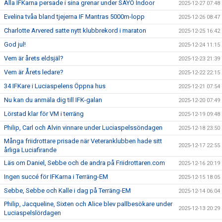
Alla IFKarna persade i sina grenar under SAYO Indoor
2025-12-27 07:48
Evelina tvåa bland tjejerna IF Mantras 5000m-lopp
2025-12-26 08:47
Charlotte Arvered satte nytt klubbrekord i maraton
2025-12-25 16:42
God jul!
2025-12-24 11:15
Vem är årets eldsjäl?
2025-12-23 21:39
Vem är Årets ledare?
2025-12-22 22:15
34 IFKare i Luciaspelens Öppna hus
2025-12-21 07:54
Nu kan du anmäla dig till IFK-galan
2025-12-20 07:49
Lörstad klar för VM i terräng
2025-12-19 09:48
Philip, Carl och Alvin vinnare under Luciaspelssöndagen
2025-12-18 23:50
Många friidrottare prisade när Veteranklubben hade sitt
2025-12-17 22:55
årliga Luciafirande
Läs om Daniel, Sebbe och de andra på Friidrottaren.com
2025-12-16 20:19
Ingen succé för IFKarna i Terräng-EM
2025-12-15 18:05
Sebbe, Sebbe och Kalle i dag på Terräng-EM
2025-12-14 06:04
Philip, Jacqueline, Sixten och Alice blev pallbesökare under
2025-12-13 20:29
Luciaspelslördagen