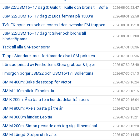
JSM22/USM16–17 dag 3: Guld till Kalle och brons till Sofia
2026-08-02 23:47
JSM 22/USM 16–17 dag 2: Luca femma på 1500m
2026-08-01 22:58
Två IFK-sprinters och en coach i den svenska EM-truppen
2026-08-01 12:18
JSM 22/USM 16–17 dag 1: Silver och brons till
2026-08-01 01:00
hinderlöparna
Tack till alla SM-sponsorer
2026-07-31 08:36
Tapp i Standaret men fortfarande elva i SM-pokalen
2026-07-31 00:36
Lörstad prisad av Friidrottens Stora grabbar & tjejer
2026-07-30 23:40
I morgon börjar JSM22 och USM16/17 i Sollentuna
2026-07-30 01:13
SM M 400m: Baksidesstopp för Victor
2026-07-29 16:24
SM M 110m häck: Ekholm tia
2026-07-29 16:15
SM K 200m: Åsa bara fem hundradelar från pers
2026-07-29 16:04
SM M 800m: Axels bästa på tre år
2026-07-29 15:57
SM M 3000m hinder: Leo tia
2026-07-29 15:21
SM M 200m: Simon persade och tog sig till semifinal
2026-07-29 15:20
SM M Längd: Stolpe ut i kvalet
2026-07-29 14:55