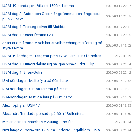
IJSM-19-söndagen: Atlassi 1500m-femma
2026-03-10 23:17
IJSM dag 2: Anton och Oscar längdfemma och längdsexa
2026-03-10 23:15
plus kulsexa
IJSM dag 1: Trestegssilver till Matilda
2026-03-09 23:31
IJSM dag 1: Oscar femma i vikt
2026-03-09 23:15
Snart är det årsmöte och här är valberedningens förslag på
2026-03-09 16:02
styrelse mm
IJSM-19-lördagen: Tangerat pers av William i P19-försöken
2026-03-09
IJSM dag 1: Hundradelsmarginal gav 60m-guld till Filip
2026-03-08 23:14
IJSM dag 1: Silver-Sofia
2026-03-08 23:12
ISM-söndagen: Malte fyra på 60m häck!
2026-03-07 10:52
ISM-söndagen: Simon femma på 200m
2026-03-06 10:51
ISM-söndagen: Matilda fyra på 60m häck!
2026-03-05 10:12
Alex höjdfyra i USM17
2026-03-04 18:33
Alexandre Trindade persade på 60m i Sollentuna
2026-03-04 13:30
Mellanies näst snabbaste 200ing – so far
2026-03-04
Nytt längdklubgrekord av Alice Lindgren Engelblom i USA
2026-03-03 21:34