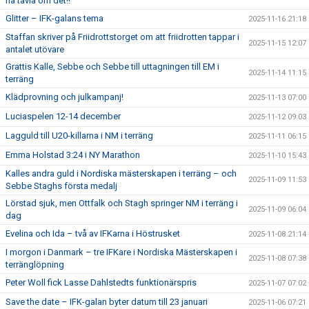
ha tävla om det!!
Glitter – IFK-galans tema
2025-11-16 21:18
Staffan skriver på Friidrottstorget om att friidrotten tappar i
2025-11-15 12:07
antalet utövare
Grattis Kalle, Sebbe och Sebbe till uttagningen till EM i
2025-11-14 11:15
terräng
Klädprovning och julkampanj!
2025-11-13 07:00
Luciaspelen 12-14 december
2025-11-12 09:03
Lagguld till U20-killarna i NM i terräng
2025-11-11 06:15
Emma Holstad 3:24 i NY Marathon
2025-11-10 15:43
Kalles andra guld i Nordiska mästerskapen i terräng – och
2025-11-09 11:53
Sebbe Staghs första medalj
Lörstad sjuk, men Ottfalk och Stagh springer NM i terräng i
2025-11-09 06:04
dag
Evelina och Ida – två av IFKarna i Höstrusket
2025-11-08 21:14
I morgon i Danmark – tre IFKare i Nordiska Mästerskapen i
2025-11-08 07:38
terränglöpning
Peter Woll fick Lasse Dahlstedts funktionärspris
2025-11-07 07:02
Save the date – IFK-galan byter datum till 23 januari
2025-11-06 07:21