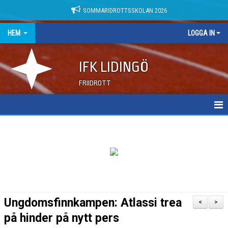
SOMMARIDROTTSSKOLAN 2026
HEM
LOGGA IN
IFK LIDINGÖ
FRIIDROTT
NYHETER
DOKUMENT
Ungdomsfinnkampen: Atlassi trea
<
>
på hinder på nytt pers