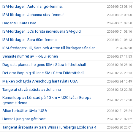
ISM-lördagen: Anton längd-femma!
2026-03-03 08:14
ISM-lördagen: Johanna stav-femma!
2026-03-02 09:00
Dagens IFKare i ISM
2026-03-01 09:50
ISM-lördagen: JCs första individuella SM-guld
2026-03-01 08:16
ISM-lördagen: Sara 60m-femma!
2026-03-01 08:13
ISM-fredagen: JC, Sara och Anton till lördagens finaler
2026-02-28
Senaste numret av IFK-Bulletinen
2026-02-27 17:53
Dags att planera helgens ISM i Sätra friidrottshall
2026-02-26 23:16
Det drar ihop sig till Inne-SM i Sätra Friidrottshall
2026-02-25 23:13
Majken och Lyda Areschoug har tävlat i USA
2026-02-24 13:49
Tangerat stavårsbästa av Johanna
2026-02-23 22:25
Kanonlopp av Lörstad på 10 km – U20-tvåa i Europa
2026-02-22 12:20
genom tiderna
Alice fortsätter tävla i USA
2026-02-21 23:24
Hasse Ljung har gått bort
2026-02-21 07:02
Tangerat årsbästa av Sara Wiss i Turebergs Explosiva 4
2026-02-20 23:01