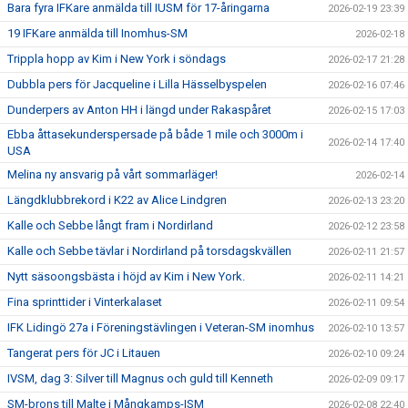
Bara fyra IFKare anmälda till IUSM för 17-åringarna
2026-02-19 23:39
19 IFKare anmälda till Inomhus-SM
2026-02-18
Trippla hopp av Kim i New York i söndags
2026-02-17 21:28
Dubbla pers för Jacqueline i Lilla Hässelbyspelen
2026-02-16 07:46
Dunderpers av Anton HH i längd under Rakaspåret
2026-02-15 17:03
Ebba åttasekunderspersade på både 1 mile och 3000m i
2026-02-14 17:40
USA
Melina ny ansvarig på vårt sommarläger!
2026-02-14
Längdklubbrekord i K22 av Alice Lindgren
2026-02-13 23:20
Kalle och Sebbe långt fram i Nordirland
2026-02-12 23:58
Kalle och Sebbe tävlar i Nordirland på torsdagskvällen
2026-02-11 21:57
Nytt säsoongsbästa i höjd av Kim i New York.
2026-02-11 14:21
Fina sprinttider i Vinterkalaset
2026-02-11 09:54
IFK Lidingö 27a i Föreningstävlingen i Veteran-SM inomhus
2026-02-10 13:57
Tangerat pers för JC i Litauen
2026-02-10 09:24
IVSM, dag 3: Silver till Magnus och guld till Kenneth
2026-02-09 09:17
SM-brons till Malte i Mångkamps-ISM
2026-02-08 22:40