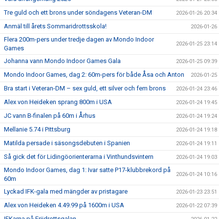
Tre guld och ett brons under söndagens Veteran-DM
2026-01-26 20:34
Anmäl till årets Sommaridrottsskola!
2026-01-26
Flera 200m-pers under tredje dagen av Mondo Indoor
2026-01-25 23:14
Games
Johanna vann Mondo Indoor Games Gala
2026-01-25 09:39
Mondo Indoor Games, dag 2: 60m-pers för både Åsa och Anton
2026-01-25
Bra start i Veteran-DM – sex guld, ett silver och fem brons
2026-01-24 23:46
Alex von Heideken sprang 800m i USA
2026-01-24 19:45
JC vann B-finalen på 60m i Århus
2026-01-24 19:24
Mellanie 5.74 i Pittsburg
2026-01-24 19:18
Matilda persade i säsongsdebuten i Spanien
2026-01-24 19:11
Så gick det för Lidingöorienterarna i Vinthundsvintern
2026-01-24 19:03
Mondo Indoor Games, dag 1: Ivar satte P17-klubbrekord på
2026-01-24 10:16
60m
Lyckad IFK-gala med mängder av pristagare
2026-01-23 23:51
Alex von Heideken 4.49.99 på 1600m i USA
2026-01-22 07:39
IFKarna på Friidrottsgalan