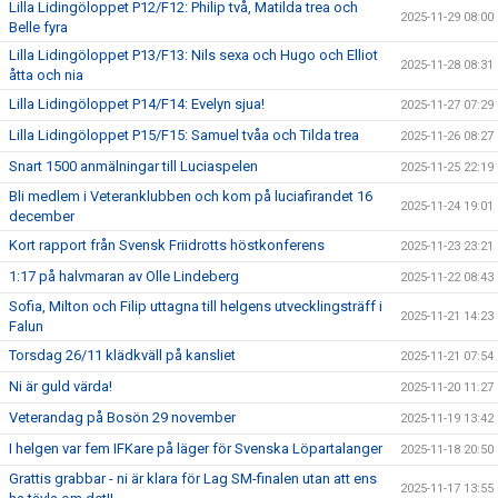
Lilla Lidingöloppet P12/F12: Philip två, Matilda trea och
2025-11-29 08:00
Belle fyra
Lilla Lidingöloppet P13/F13: Nils sexa och Hugo och Elliot
2025-11-28 08:31
åtta och nia
Lilla Lidingöloppet P14/F14: Evelyn sjua!
2025-11-27 07:29
Lilla Lidingöloppet P15/F15: Samuel tvåa och Tilda trea
2025-11-26 08:27
Snart 1500 anmälningar till Luciaspelen
2025-11-25 22:19
Bli medlem i Veteranklubben och kom på luciafirandet 16
2025-11-24 19:01
december
Kort rapport från Svensk Friidrotts höstkonferens
2025-11-23 23:21
1:17 på halvmaran av Olle Lindeberg
2025-11-22 08:43
Sofia, Milton och Filip uttagna till helgens utvecklingsträff i
2025-11-21 14:23
Falun
Torsdag 26/11 klädkväll på kansliet
2025-11-21 07:54
Ni är guld värda!
2025-11-20 11:27
Veterandag på Bosön 29 november
2025-11-19 13:42
I helgen var fem IFKare på läger för Svenska Löpartalanger
2025-11-18 20:50
Grattis grabbar - ni är klara för Lag SM-finalen utan att ens
2025-11-17 13:55