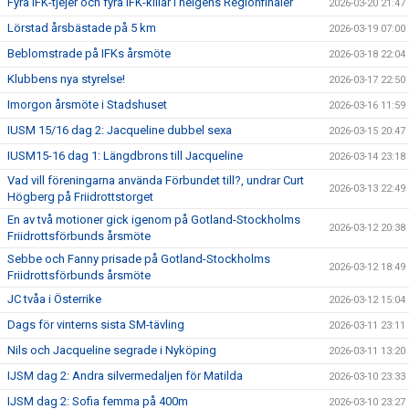
Fyra IFK-tjejer och fyra IFK-killar i helgens Regionfinaler
2026-03-20 21:47
Lörstad årsbästade på 5 km
2026-03-19 07:00
Beblomstrade på IFKs årsmöte
2026-03-18 22:04
Klubbens nya styrelse!
2026-03-17 22:50
Imorgon årsmöte i Stadshuset
2026-03-16 11:59
IUSM 15/16 dag 2: Jacqueline dubbel sexa
2026-03-15 20:47
IUSM15-16 dag 1: Längdbrons till Jacqueline
2026-03-14 23:18
Vad vill föreningarna använda Förbundet till?, undrar Curt
2026-03-13 22:49
Högberg på Friidrottstorget
En av två motioner gick igenom på Gotland-Stockholms
2026-03-12 20:38
Friidrottsförbunds årsmöte
Sebbe och Fanny prisade på Gotland-Stockholms
2026-03-12 18:49
Friidrottsförbunds årsmöte
JC tvåa i Österrike
2026-03-12 15:04
Dags för vinterns sista SM-tävling
2026-03-11 23:11
Nils och Jacqueline segrade i Nyköping
2026-03-11 13:20
IJSM dag 2: Andra silvermedaljen för Matilda
2026-03-10 23:33
IJSM dag 2: Sofia femma på 400m
2026-03-10 23:27