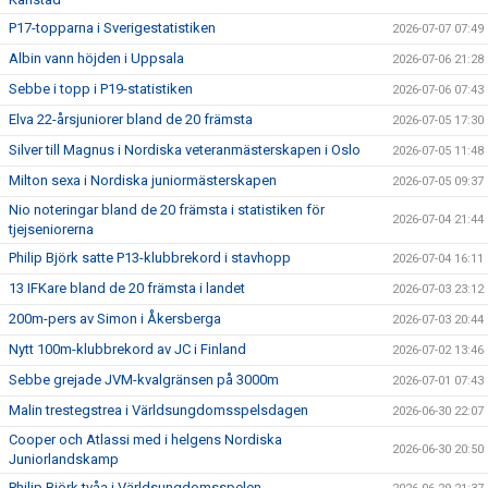
P17-topparna i Sverigestatistiken
2026-07-07 07:49
Albin vann höjden i Uppsala
2026-07-06 21:28
Sebbe i topp i P19-statistiken
2026-07-06 07:43
Elva 22-årsjuniorer bland de 20 främsta
2026-07-05 17:30
Silver till Magnus i Nordiska veteranmästerskapen i Oslo
2026-07-05 11:48
Milton sexa i Nordiska juniormästerskapen
2026-07-05 09:37
Nio noteringar bland de 20 främsta i statistiken för
2026-07-04 21:44
tjejseniorerna
Philip Björk satte P13-klubbrekord i stavhopp
2026-07-04 16:11
13 IFKare bland de 20 främsta i landet
2026-07-03 23:12
200m-pers av Simon i Åkersberga
2026-07-03 20:44
Nytt 100m-klubbrekord av JC i Finland
2026-07-02 13:46
Sebbe grejade JVM-kvalgränsen på 3000m
2026-07-01 07:43
Malin trestegstrea i Världsungdomsspelsdagen
2026-06-30 22:07
Cooper och Atlassi med i helgens Nordiska
2026-06-30 20:50
Juniorlandskamp
Philip Björk tvåa i Världsungdomsspelen