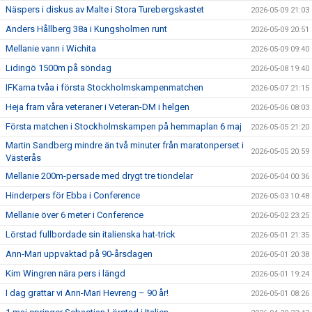
Näspers i diskus av Malte i Stora Turebergskastet
2026-05-09 21:03
Anders Hållberg 38a i Kungsholmen runt
2026-05-09 20:51
Mellanie vann i Wichita
2026-05-09 09:40
Lidingö 1500m på söndag
2026-05-08 19:40
IFKarna tvåa i första Stockholmskampenmatchen
2026-05-07 21:15
Heja fram våra veteraner i Veteran-DM i helgen
2026-05-06 08:03
Första matchen i Stockholmskampen på hemmaplan 6 maj
2026-05-05 21:20
Martin Sandberg mindre än två minuter från maratonperset i
2026-05-05 20:59
Västerås
Mellanie 200m-persade med drygt tre tiondelar
2026-05-04 00:36
Hinderpers för Ebba i Conference
2026-05-03 10:48
Mellanie över 6 meter i Conference
2026-05-02 23:25
Lörstad fullbordade sin italienska hat-trick
2026-05-01 21:35
Ann-Mari uppvaktad på 90-årsdagen
2026-05-01 20:38
Kim Wingren nära pers i längd
2026-05-01 19:24
I dag grattar vi Ann-Mari Hevreng – 90 år!
2026-05-01 08:26