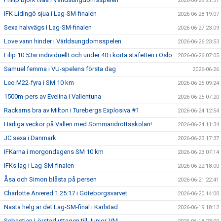
2026-06-29 21:37
IFK Lidingö sjua i Lag-SM-finalen
2026-06-28 19:07
Sexa halvvägs i Lag-SM-finalen
2026-06-27 23:09
Love vann hinder i Världsungdomsspelen
2026-06-26 23:53
Filip 10.53w individuellt och under 40 i korta stafetten i Oslo
2026-06-26 07:05
Samuel femma i VU-spelens första dag
2026-06-26
Leo M22-fyra i SM 10 km
2026-06-25 09:24
1500m-pers av Evelina i Vallentuna
2026-06-25 07:20
Rackarns bra av Milton i Turebergs Explosiva #1
2026-06-24 12:54
Härliga veckor på Vallen med Sommaridrottsskolan!
2026-06-24 11:34
JC sexa i Danmark
2026-06-23 17:37
IFKarna i morgondagens SM 10 km
2026-06-23 07:14
IFKs lag i Lag-SM-finalen
2026-06-22 18:00
Åsa och Simon blåsta på persen
2026-06-21 22:41
Charlotte Arvered 1:25:17 i Göteborgsvarvet
2026-06-20 14:00
Nästa helg är det Lag-SM-final i Karlstad
2026-06-19 18:12
Sebastian Lörstad uttagen till Junior-VM