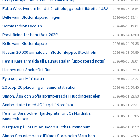
2026-06-06 23:02
Ebba W skriver om hur det är att plugga och friidrotta i USA
2026-06-06 08:54
Belle vann Blodomloppet – igen
2026-06-05 23:14
Sommaridrottsskolan
2026-06-05 13:04
Provträning för barn föda 2020!
2026-06-04 13:00
Belle vann Blodomloppet
2026-06-04 09:33
Nästan 20 000 anmälda till Blodomloppet Stockholm
2026-06-03 09:59
Fem IFKare anmälda till Bauhausgalan (uppdaterad notis)
2026-06-03 08:01
Hannes nia i Shake Out Run
2026-06-03 07:53
Fyra segrar i Minimaran
2026-06-02 22:27
20 topp-20-placeringar i seniorstatistiken
2026-06-02 09:40
Simon, Åsa och Sofia sprintpersade i Huddingespelen
2026-06-01 22:53
Snabb stafett med JC i laget i Nordiska
2026-06-01 22:31
Pers för Sara och en fjärdeplats för JC i Nordiska
2026-05-31 01:05
Mästerskapen
Nästpers på 1500m av Jacob Klinth i Birmingham
2026-05-31 00:12
Simon Schuster bäste IFKare i Stockholm Marathon
2026-05-30 23:05