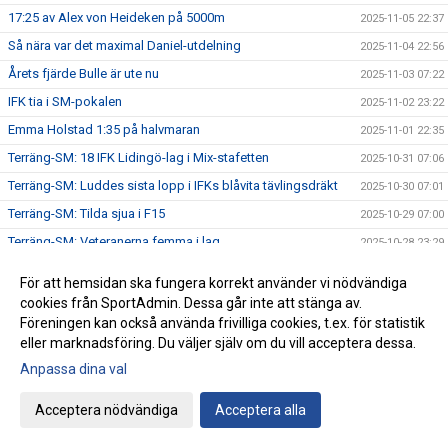
17:25 av Alex von Heideken på 5000m
2025-11-05 22:37
Så nära var det maximal Daniel-utdelning
2025-11-04 22:56
Årets fjärde Bulle är ute nu
2025-11-03 07:22
IFK tia i SM-pokalen
2025-11-02 23:22
Emma Holstad 1:35 på halvmaran
2025-11-01 22:35
Terräng-SM: 18 IFK Lidingö-lag i Mix-stafetten
2025-10-31 07:06
Terräng-SM: Luddes sista lopp i IFKs blåvita tävlingsdräkt
2025-10-30 07:01
Terräng-SM: Tilda sjua i F15
2025-10-29 07:00
Terräng-SM: Veteranerna femma i lag
2025-10-28 23:29
IFK Centralorganisations styrelse på besök i Helsingfors
2025-10-27 07:57
För att hemsidan ska fungera korrekt använder vi nödvändiga
Ebba sprang terräng i Pittsburg
2025-10-26 13:49
cookies från SportAdmin. Dessa går inte att stänga av.
Föreningen kan också använda frivilliga cookies, t.ex. för statistik
Terräng-SM: Bronsmedalj till P19-laget
2025-10-26 09:07
eller marknadsföring. Du väljer själv om du vill acceptera dessa.
Janne skriver om skolidrottsplatser
2025-10-25 22:07
Anpassa dina val
Terräng-SM: Kassaskåpssäkert P19-guld till Kalle
2025-10-25 22:00
Acceptera nödvändiga
Acceptera alla
Terräng-SM: Silver till Nina i K55
2025-10-24 09:24
Terräng-SM: Veteran-silver till Kenneth Gysing
2025-10-23 08:03