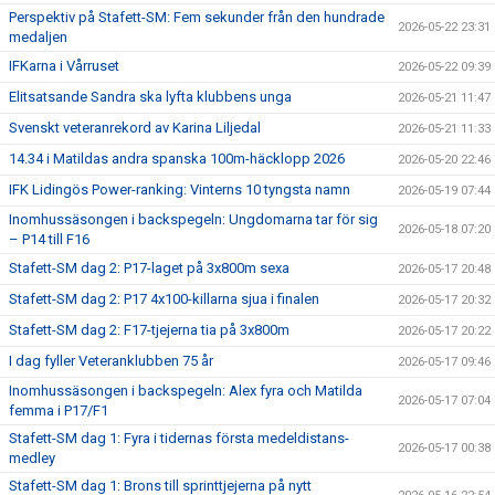
Perspektiv på Stafett-SM: Fem sekunder från den hundrade
2026-05-22 23:31
medaljen
IFKarna i Vårruset
2026-05-22 09:39
Elitsatsande Sandra ska lyfta klubbens unga
2026-05-21 11:47
Svenskt veteranrekord av Karina Liljedal
2026-05-21 11:33
14.34 i Matildas andra spanska 100m-häcklopp 2026
2026-05-20 22:46
IFK Lidingös Power-ranking: Vinterns 10 tyngsta namn
2026-05-19 07:44
Inomhussäsongen i backspegeln: Ungdomarna tar för sig
2026-05-18 07:20
– P14 till F16
Stafett-SM dag 2: P17-laget på 3x800m sexa
2026-05-17 20:48
Stafett-SM dag 2: P17 4x100-killarna sjua i finalen
2026-05-17 20:32
Stafett-SM dag 2: F17-tjejerna tia på 3x800m
2026-05-17 20:22
I dag fyller Veteranklubben 75 år
2026-05-17 09:46
Inomhussäsongen i backspegeln: Alex fyra och Matilda
2026-05-17 07:04
femma i P17/F1
Stafett-SM dag 1: Fyra i tidernas första medeldistans-
2026-05-17 00:38
medley
Stafett-SM dag 1: Brons till sprinttjejerna på nytt