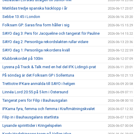
2026-06-18 23:00
Matildas tredje spanska häcklopp i år
2026-06-17 23:07
Sebbe 13:45 i London
2026-06-16 23:20
Folksam GP: Saras fina form håller i sig
2026-06-15 15:29
SAYO dag 3: Pers för Jacqueline och tangerat för Pauline
2026-06-14 15:22
SAYO dag 2: Personliga rekordslakten rullar vidare
2026-06-13 23:36
SAYO dag 1: Personliga rekordens kväll
2026-06-12 22:59
Klubbrekordet på 100m
2026-06-12 07:09
Lyssna på Track & Talk med en hel del IFK Lidingö-prat
2026-06-11 23:01
På söndag är det Folksam GP i Sollentuna
2026-06-10 21:13
Trettiotre IFKare anmälda till SAYO i helgen
2026-06-09 20:58
Linnéa Lord 20:55 på 5 km i Östersund
2026-06-09 07:11
Tangerat pers för Filip i Bauhausgalan
2026-06-08 00:10
IFKarna fyra, femma och femma i Kraftmätningskvalet
2026-06-07 12:32
Filip in i Bauhausgalans startlista
2026-06-07 12:09
Lysande sprinttider i Kringelspelen
2026-06-07 00:04
Keely Hodgkinsons team på Vallen idag