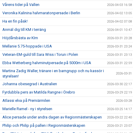
Vårens tider på Vallen
2026-04-03 16:58
Veronika Kalinina halvmaratonpersade i Berlin
2026-04-02 13:05
Ha en fin påsk!
2026-04-02 07:08
Anmäl dig till KM i terräng
2026-04-01 10:47
Höjdårsbästa av KIm
2026-03-31 23:28
Mellanie 5.75-hoppade i USA
2026-03-31 23:24
Veteran-EM-guld till Sara Wiss i Torun i Polen
2026-03-31 23:13
Ebba Wetterberg halvminutpersade på 5000m i USA
2026-03-31 22:59
Martina Zadig Waller, tränare i en barngrupp och nu kassör i
2026-03-31
styrelsen!
Johanna obesegrad i Australien
2026-03-30 22:17
Fyrdubbla pers av Matilda Rangne i Örebro
2026-03-29 22:19
Atlassi elva på Premiärmilen
2026-03-28
Marielle Ramel - ny i styrelsen
2026-03-25 14:17
Alice persade under andra dagen av Regionmästerskapen
2026-03-22 22:40
Philip och Philip på pallen i Regionmästerskapen
2026-03-21 23:07