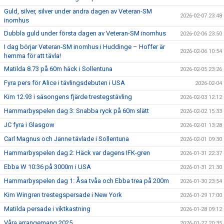
Guld, silver, silver under andra dagen av Veteran-SM
2026-02-07 23:48
inomhus
Dubbla guld under första dagen av Veteran-SM inomhus
2026-02-06 23:50
I dag börjar Veteran-SM inomhus i Huddinge – Hoffer är
2026-02-06 10:54
hemma för att tävla!
Matilda 8.73 på 60m häck i Sollentuna
2026-02-05 23:26
Fyra pers för Alice i tävlingsdebuten i USA
2026-02-04
Kim 12.93 i säsongens fjärde trestegstävling
2026-02-03 12:12
Hammarbyspelen dag 3: Snabba ryck på 60m slätt
2026-02-02 15:33
JC fyra i Glasgow
2026-02-01 13:28
Carl Magnus och Janne tävlade i Sollentuna
2026-02-01 09:30
Hammarbyspelen dag 2: Häck var dagens IFK-gren
2026-01-31 22:37
Ebba W 10:36 på 3000m i USA
2026-01-31 21:30
Hammarbyspelen dag 1: Åsa tvåa och Ebba trea på 200m
2026-01-30 23:54
Kim Wingren trestegspersade i New York
2026-01-29 17:00
Matilda persade i viktkastning
2026-01-28 09:12
Våra arrangemang 2025
2026-01-27 20:35