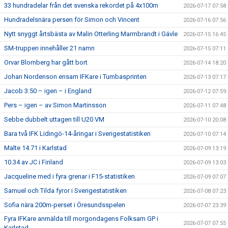
33 hundradelar från det svenska rekordet på 4x100m
2026-07-17 07:58
Hundradelsnära persen för Simon och Vincent
2026-07-16 07:56
Nytt snyggt årtsbästa av Malin Otterling Marmbrandt i Gävle
2026-07-15 16:45
SM-truppen innehåller 21 namn
2026-07-15 07:11
Orvar Blomberg har gått bort
2026-07-14 18:20
Johan Nordenson ensam IFKare i Tumbasprinten
2026-07-13 07:17
Jacob 3:50 – igen – i England
2026-07-12 07:59
Pers – igen – av Simon Martinsson
2026-07-11 07:48
Sebbe dubbelt uttagen till U20 VM
2026-07-10 20:08
Bara två IFK Lidingö-14-åringar i Sverigestatistiken
2026-07-10 07:14
Malte 14.71 i Karlstad
2026-07-09 13:19
10.34 av JC i Finland
2026-07-09 13:03
Jacqueline med i fyra grenar i F15-statistiken
2026-07-09 07:07
Samuel och Tilda fyror i Sverigestatistiken
2026-07-08 07:23
Sofia nära 200m-perset i Öresundsspelen
2026-07-07 23:39
Fyra IFKare anmälda till morgondagens Folksam GP i
2026-07-07 07:55
Karlstad