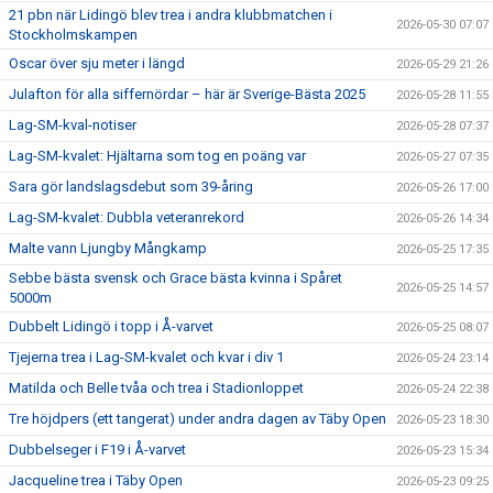
21 pbn när Lidingö blev trea i andra klubbmatchen i
2026-05-30 07:07
Stockholmskampen
Oscar över sju meter i längd
2026-05-29 21:26
Julafton för alla siffernördar – här är Sverige-Bästa 2025
2026-05-28 11:55
Lag-SM-kval-notiser
2026-05-28 07:37
Lag-SM-kvalet: Hjältarna som tog en poäng var
2026-05-27 07:35
Sara gör landslagsdebut som 39-åring
2026-05-26 17:00
Lag-SM-kvalet: Dubbla veteranrekord
2026-05-26 14:34
Malte vann Ljungby Mångkamp
2026-05-25 17:35
Sebbe bästa svensk och Grace bästa kvinna i Spåret
2026-05-25 14:57
5000m
Dubbelt Lidingö i topp i Å-varvet
2026-05-25 08:07
Tjejerna trea i Lag-SM-kvalet och kvar i div 1
2026-05-24 23:14
Matilda och Belle tvåa och trea i Stadionloppet
2026-05-24 22:38
Tre höjdpers (ett tangerat) under andra dagen av Täby Open
2026-05-23 18:30
Dubbelseger i F19 i Å-varvet
2026-05-23 15:34
Jacqueline trea i Täby Open
2026-05-23 09:25