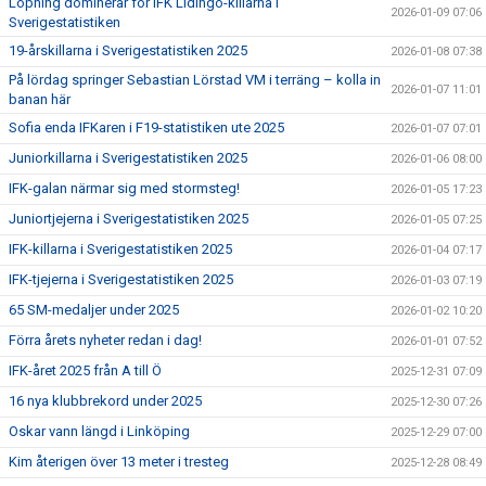
Löpning dominerar för IFK Lidingö-killarna i
2026-01-09 07:06
Sverigestatistiken
19-årskillarna i Sverigestatistiken 2025
2026-01-08 07:38
På lördag springer Sebastian Lörstad VM i terräng – kolla in
2026-01-07 11:01
banan här
Sofia enda IFKaren i F19-statistiken ute 2025
2026-01-07 07:01
Juniorkillarna i Sverigestatistiken 2025
2026-01-06 08:00
IFK-galan närmar sig med stormsteg!
2026-01-05 17:23
Juniortjejerna i Sverigestatistiken 2025
2026-01-05 07:25
IFK-killarna i Sverigestatistiken 2025
2026-01-04 07:17
IFK-tjejerna i Sverigestatistiken 2025
2026-01-03 07:19
65 SM-medaljer under 2025
2026-01-02 10:20
Förra årets nyheter redan i dag!
2026-01-01 07:52
IFK-året 2025 från A till Ö
2025-12-31 07:09
16 nya klubbrekord under 2025
2025-12-30 07:26
Oskar vann längd i Linköping
2025-12-29 07:00
Kim återigen över 13 meter i tresteg
2025-12-28 08:49