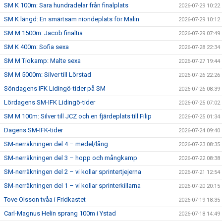
SM K 100m: Sara hundradelar från finalplats
2026-07-29 10:22
SM K längd: En smärtsam niondeplats för Malin
2026-07-29 10:12
SM M 1500m: Jacob finaltia
2026-07-29 07:49
SM K 400m: Sofia sexa
2026-07-28 22:34
SM M Tiokamp: Malte sexa
2026-07-27 19:44
SM M 5000m: Silver till Lörstad
2026-07-26 22:26
Söndagens IFK Lidingö-tider på SM
2026-07-26 08:39
Lördagens SM-IFK Lidingö-tider
2026-07-25 07:02
SM M 100m: Silver till JCZ och en fjärdeplats till Filip
2026-07-25 01:34
Dagens SM-IFK-tider
2026-07-24 09:40
SM-nerräkningen del 4 – medel/lång
2026-07-23 08:35
SM-nerräkningen del 3 – hopp och mångkamp
2026-07-22 08:38
SM-nerräkningen del 2 – vi kollar sprintertjejerna
2026-07-21 12:54
SM-nerräkningen del 1 – vi kollar sprinterkillarna
2026-07-20 20:15
Tove Olsson tvåa i Fridkastet
2026-07-19 18:35
Carl-Magnus Helin sprang 100m i Ystad
2026-07-18 14:49