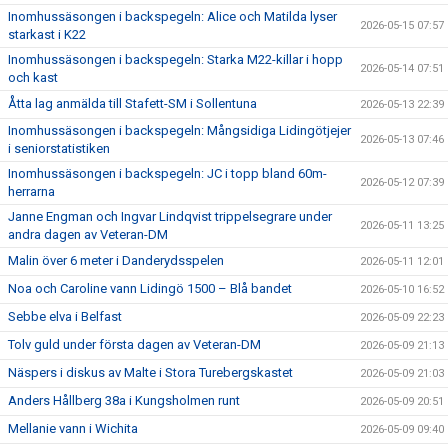
Inomhussäsongen i backspegeln: Alice och Matilda lyser
2026-05-15 07:57
starkast i K22
Inomhussäsongen i backspegeln: Starka M22-killar i hopp
2026-05-14 07:51
och kast
Åtta lag anmälda till Stafett-SM i Sollentuna
2026-05-13 22:39
Inomhussäsongen i backspegeln: Mångsidiga Lidingötjejer
2026-05-13 07:46
i seniorstatistiken
Inomhussäsongen i backspegeln: JC i topp bland 60m-
2026-05-12 07:39
herrarna
Janne Engman och Ingvar Lindqvist trippelsegrare under
2026-05-11 13:25
andra dagen av Veteran-DM
Malin över 6 meter i Danderydsspelen
2026-05-11 12:01
Noa och Caroline vann Lidingö 1500 – Blå bandet
2026-05-10 16:52
Sebbe elva i Belfast
2026-05-09 22:23
Tolv guld under första dagen av Veteran-DM
2026-05-09 21:13
Näspers i diskus av Malte i Stora Turebergskastet
2026-05-09 21:03
Anders Hållberg 38a i Kungsholmen runt
2026-05-09 20:51
Mellanie vann i Wichita
2026-05-09 09:40