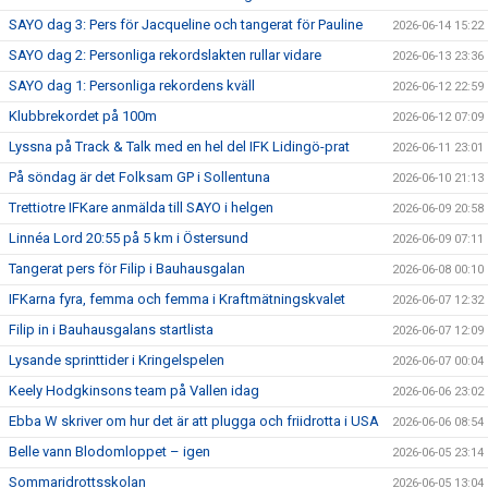
SAYO dag 3: Pers för Jacqueline och tangerat för Pauline
2026-06-14 15:22
SAYO dag 2: Personliga rekordslakten rullar vidare
2026-06-13 23:36
SAYO dag 1: Personliga rekordens kväll
2026-06-12 22:59
Klubbrekordet på 100m
2026-06-12 07:09
Lyssna på Track & Talk med en hel del IFK Lidingö-prat
2026-06-11 23:01
På söndag är det Folksam GP i Sollentuna
2026-06-10 21:13
Trettiotre IFKare anmälda till SAYO i helgen
2026-06-09 20:58
Linnéa Lord 20:55 på 5 km i Östersund
2026-06-09 07:11
Tangerat pers för Filip i Bauhausgalan
2026-06-08 00:10
IFKarna fyra, femma och femma i Kraftmätningskvalet
2026-06-07 12:32
Filip in i Bauhausgalans startlista
2026-06-07 12:09
Lysande sprinttider i Kringelspelen
2026-06-07 00:04
Keely Hodgkinsons team på Vallen idag
2026-06-06 23:02
Ebba W skriver om hur det är att plugga och friidrotta i USA
2026-06-06 08:54
Belle vann Blodomloppet – igen
2026-06-05 23:14
Sommaridrottsskolan
2026-06-05 13:04