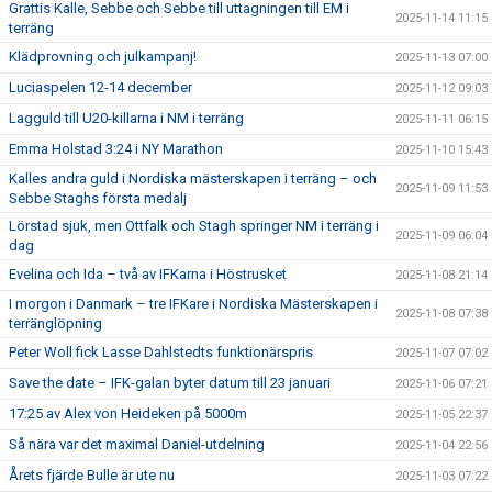
Grattis Kalle, Sebbe och Sebbe till uttagningen till EM i
2025-11-14 11:15
terräng
Klädprovning och julkampanj!
2025-11-13 07:00
Luciaspelen 12-14 december
2025-11-12 09:03
Lagguld till U20-killarna i NM i terräng
2025-11-11 06:15
Emma Holstad 3:24 i NY Marathon
2025-11-10 15:43
Kalles andra guld i Nordiska mästerskapen i terräng – och
2025-11-09 11:53
Sebbe Staghs första medalj
Lörstad sjuk, men Ottfalk och Stagh springer NM i terräng i
2025-11-09 06:04
dag
Evelina och Ida – två av IFKarna i Höstrusket
2025-11-08 21:14
I morgon i Danmark – tre IFKare i Nordiska Mästerskapen i
2025-11-08 07:38
terränglöpning
Peter Woll fick Lasse Dahlstedts funktionärspris
2025-11-07 07:02
Save the date – IFK-galan byter datum till 23 januari
2025-11-06 07:21
17:25 av Alex von Heideken på 5000m
2025-11-05 22:37
Så nära var det maximal Daniel-utdelning
2025-11-04 22:56
Årets fjärde Bulle är ute nu
2025-11-03 07:22