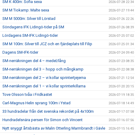
SM K 400m: Sofia sexa
2026-07-28 22:34
SM M Tiokamp: Malte sexa
2026-07-27 19:44
SM M 5000m: Silver till Lörstad
2026-07-26 22:26
Söndagens IFK Lidingö-tider på SM
2026-07-26 08:39
Lördagens SM-IFK Lidingö-tider
2026-07-25 07:02
SM M 100m: Silver till JCZ och en fjärdeplats till Filip
2026-07-25 01:34
Dagens SM-IFK-tider
2026-07-24 09:40
SM-nerräkningen del 4 – medel/lång
2026-07-23 08:35
SM-nerräkningen del 3 – hopp och mångkamp
2026-07-22 08:38
SM-nerräkningen del 2 – vi kollar sprintertjejerna
2026-07-21 12:54
SM-nerräkningen del 1 – vi kollar sprinterkillarna
2026-07-20 20:15
Tove Olsson tvåa i Fridkastet
2026-07-19 18:35
Carl-Magnus Helin sprang 100m i Ystad
2026-07-18 14:49
33 hundradelar från det svenska rekordet på 4x100m
2026-07-17 07:58
Hundradelsnära persen för Simon och Vincent
2026-07-16 07:56
Nytt snyggt årtsbästa av Malin Otterling Marmbrandt i Gävle
2026-07-15 16:45