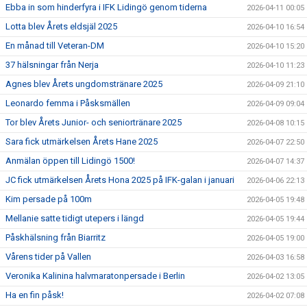
Ebba in som hinderfyra i IFK Lidingö genom tiderna
2026-04-11 00:05
Lotta blev Årets eldsjäl 2025
2026-04-10 16:54
En månad till Veteran-DM
2026-04-10 15:20
37 hälsningar från Nerja
2026-04-10 11:23
Agnes blev Årets ungdomstränare 2025
2026-04-09 21:10
Leonardo femma i Påsksmällen
2026-04-09 09:04
Tor blev Årets Junior- och seniortränare 2025
2026-04-08 10:15
Sara fick utmärkelsen Årets Hane 2025
2026-04-07 22:50
Anmälan öppen till Lidingö 1500!
2026-04-07 14:37
JC fick utmärkelsen Årets Hona 2025 på IFK-galan i januari
2026-04-06 22:13
Kim persade på 100m
2026-04-05 19:48
Mellanie satte tidigt utepers i längd
2026-04-05 19:44
Påskhälsning från Biarritz
2026-04-05 19:00
Vårens tider på Vallen
2026-04-03 16:58
Veronika Kalinina halvmaratonpersade i Berlin
2026-04-02 13:05
Ha en fin påsk!
2026-04-02 07:08