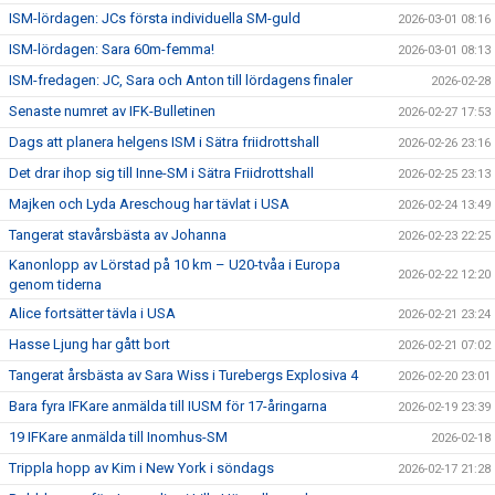
ISM-lördagen: JCs första individuella SM-guld
2026-03-01 08:16
ISM-lördagen: Sara 60m-femma!
2026-03-01 08:13
ISM-fredagen: JC, Sara och Anton till lördagens finaler
2026-02-28
Senaste numret av IFK-Bulletinen
2026-02-27 17:53
Dags att planera helgens ISM i Sätra friidrottshall
2026-02-26 23:16
Det drar ihop sig till Inne-SM i Sätra Friidrottshall
2026-02-25 23:13
Majken och Lyda Areschoug har tävlat i USA
2026-02-24 13:49
Tangerat stavårsbästa av Johanna
2026-02-23 22:25
Kanonlopp av Lörstad på 10 km – U20-tvåa i Europa
2026-02-22 12:20
genom tiderna
Alice fortsätter tävla i USA
2026-02-21 23:24
Hasse Ljung har gått bort
2026-02-21 07:02
Tangerat årsbästa av Sara Wiss i Turebergs Explosiva 4
2026-02-20 23:01
Bara fyra IFKare anmälda till IUSM för 17-åringarna
2026-02-19 23:39
19 IFKare anmälda till Inomhus-SM
2026-02-18
Trippla hopp av Kim i New York i söndags
2026-02-17 21:28