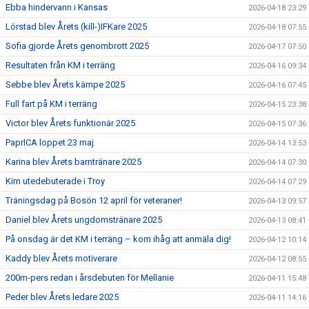
Ebba hindervann i Kansas
2026-04-18 23:29
Lörstad blev Årets (kill-)IFKare 2025
2026-04-18 07:55
Sofia gjorde Årets genombrott 2025
2026-04-17 07:50
Resultaten från KM i terräng
2026-04-16 09:34
Sebbe blev Årets kämpe 2025
2026-04-16 07:45
Full fart på KM i terräng
2026-04-15 23:38
Victor blev Årets funktionär 2025
2026-04-15 07:36
PaprICA loppet 23 maj
2026-04-14 13:53
Karina blev Årets barntränare 2025
2026-04-14 07:30
Kim utedebuterade i Troy
2026-04-14 07:29
Träningsdag på Bosön 12 april för veteraner!
2026-04-13 09:57
Daniel blev Årets ungdomstränare 2025
2026-04-13 08:41
På onsdag är det KM i terräng – kom ihåg att anmäla dig!
2026-04-12 10:14
Kaddy blev Årets motiverare
2026-04-12 08:55
200m-pers redan i årsdebuten för Mellanie
2026-04-11 15:48
Peder blev Årets ledare 2025
2026-04-11 14:16