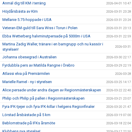
Anmäl dig till KM i terräng
2026-04-01 10:47
Höjdårsbästa av KIm
2026-03-31 23:28
Mellanie 5.75-hoppade i USA
2026-03-31 23:24
Veteran-EM-guld till Sara Wiss i Torun i Polen
2026-03-31 23:13
Ebba Wetterberg halvminutpersade på 5000m i USA
2026-03-31 22:59
Martina Zadig Waller, tränare i en barngrupp och nu kassör i
2026-03-31
styrelsen!
Johanna obesegrad i Australien
2026-03-30 22:17
Fyrdubbla pers av Matilda Rangne i Örebro
2026-03-29 22:19
Atlassi elva på Premiärmilen
2026-03-28
Marielle Ramel - ny i styrelsen
2026-03-25 14:17
Alice persade under andra dagen av Regionmästerskapen
2026-03-22 22:40
Philip och Philip på pallen i Regionmästerskapen
2026-03-21 23:07
Fyra IFK-tjejer och fyra IFK-killar i helgens Regionfinaler
2026-03-20 21:47
Lörstad årsbästade på 5 km
2026-03-19 07:00
Beblomstrade på IFKs årsmöte
2026-03-18 22:04
Klubbens nya styrelse!
2026-03-17 22:50