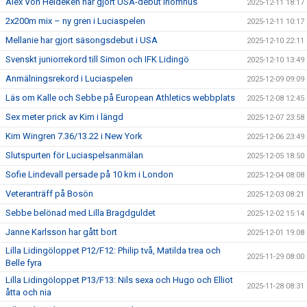
Alex Von Heideken har gjort USA-debut inomhus
2025-12-11 18:17
2x200m mix – ny gren i Luciaspelen
2025-12-11 10:17
Mellanie har gjort säsongsdebut i USA
2025-12-10 22:11
Svenskt juniorrekord till Simon och IFK Lidingö
2025-12-10 13:49
Anmälningsrekord i Luciaspelen
2025-12-09 09:09
Läs om Kalle och Sebbe på European Athletics webbplats
2025-12-08 12:45
Sex meter prick av Kim i längd
2025-12-07 23:58
Kim Wingren 7.36/13.22 i New York
2025-12-06 23:49
Slutspurten för Luciaspelsanmälan
2025-12-05 18:50
Sofie Lindevall persade på 10 km i London
2025-12-04 08:08
Veteranträff på Bosön
2025-12-03 08:21
Sebbe belönad med Lilla Bragdguldet
2025-12-02 15:14
Janne Karlsson har gått bort
2025-12-01 19:08
Lilla Lidingöloppet P12/F12: Philip två, Matilda trea och
2025-11-29 08:00
Belle fyra
Lilla Lidingöloppet P13/F13: Nils sexa och Hugo och Elliot
2025-11-28 08:31
åtta och nia