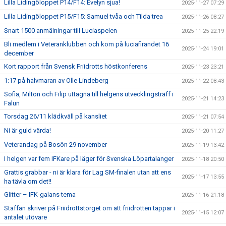
Lilla Lidingöloppet P14/F14: Evelyn sjua!
2025-11-27 07:29
Lilla Lidingöloppet P15/F15: Samuel tvåa och Tilda trea
2025-11-26 08:27
Snart 1500 anmälningar till Luciaspelen
2025-11-25 22:19
Bli medlem i Veteranklubben och kom på luciafirandet 16
2025-11-24 19:01
december
Kort rapport från Svensk Friidrotts höstkonferens
2025-11-23 23:21
1:17 på halvmaran av Olle Lindeberg
2025-11-22 08:43
Sofia, Milton och Filip uttagna till helgens utvecklingsträff i
2025-11-21 14:23
Falun
Torsdag 26/11 klädkväll på kansliet
2025-11-21 07:54
Ni är guld värda!
2025-11-20 11:27
Veterandag på Bosön 29 november
2025-11-19 13:42
I helgen var fem IFKare på läger för Svenska Löpartalanger
2025-11-18 20:50
Grattis grabbar - ni är klara för Lag SM-finalen utan att ens
2025-11-17 13:55
ha tävla om det!!
Glitter – IFK-galans tema
2025-11-16 21:18
Staffan skriver på Friidrottstorget om att friidrotten tappar i
2025-11-15 12:07
antalet utövare