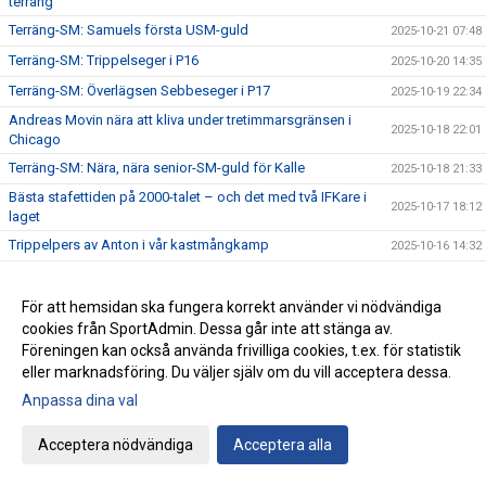
terräng
Terräng-SM: Samuels första USM-guld
2025-10-21 07:48
Terräng-SM: Trippelseger i P16
2025-10-20 14:35
Terräng-SM: Överlägsen Sebbeseger i P17
2025-10-19 22:34
Andreas Movin nära att kliva under tretimmarsgränsen i
2025-10-18 22:01
Chicago
Terräng-SM: Nära, nära senior-SM-guld för Kalle
2025-10-18 21:33
Bästa stafettiden på 2000-talet – och det med två IFKare i
2025-10-17 18:12
laget
Trippelpers av Anton i vår kastmångkamp
2025-10-16 14:32
Ebba 19:02 i 5 km-loppet i Fort Worth i Texas
2025-10-15 08:09
Lidingö trea i Klubbkampen
För att hemsidan ska fungera korrekt använder vi nödvändiga
2025-10-14 09:31
cookies från SportAdmin. Dessa går inte att stänga av.
Årets medlemsdag genomförd Lördagen den 11:e oktober
2025-10-13 09:10
Föreningen kan också använda frivilliga cookies, t.ex. för statistik
på Bosön!
eller marknadsföring. Du väljer själv om du vill acceptera dessa.
Fyra guld i Terräng-DM
2025-10-12 09:06
Anpassa dina val
Låt oss presentera vår nya - Elitkommitté!
2025-10-11 21:25
Staffan Movin skriver om klubbarnas roll i svensk friidrott
Acceptera nödvändiga
Acceptera alla
2025-10-10 09:48
på Friidrottstorget