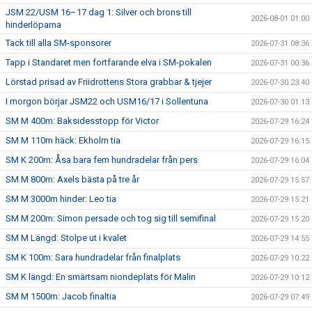
JSM 22/USM 16–17 dag 1: Silver och brons till
2026-08-01 01:00
hinderlöparna
Tack till alla SM-sponsorer
2026-07-31 08:36
Tapp i Standaret men fortfarande elva i SM-pokalen
2026-07-31 00:36
Lörstad prisad av Friidrottens Stora grabbar & tjejer
2026-07-30 23:40
I morgon börjar JSM22 och USM16/17 i Sollentuna
2026-07-30 01:13
SM M 400m: Baksidesstopp för Victor
2026-07-29 16:24
SM M 110m häck: Ekholm tia
2026-07-29 16:15
SM K 200m: Åsa bara fem hundradelar från pers
2026-07-29 16:04
SM M 800m: Axels bästa på tre år
2026-07-29 15:57
SM M 3000m hinder: Leo tia
2026-07-29 15:21
SM M 200m: Simon persade och tog sig till semifinal
2026-07-29 15:20
SM M Längd: Stolpe ut i kvalet
2026-07-29 14:55
SM K 100m: Sara hundradelar från finalplats
2026-07-29 10:22
SM K längd: En smärtsam niondeplats för Malin
2026-07-29 10:12
SM M 1500m: Jacob finaltia
2026-07-29 07:49