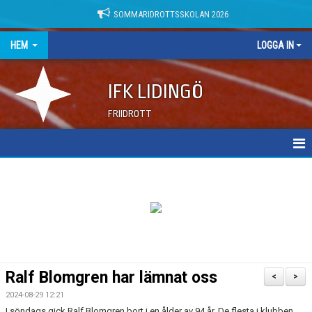
SOMMARIDROTTSSKOLAN 2026
HEM
LOGGA IN
IFK LIDINGÖ
FRIIDROTT
NYHETER
DOKUMENT
Ralf Blomgren har lämnat oss
<
>
2024-08-29 12:21
I söndags gick Ralf Blomgren bort i en ålder av 94 år. De flesta i klubben