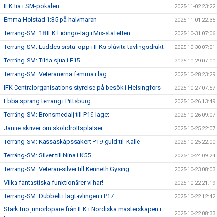
IFK tia i SM-pokalen
2025-11-02 23:22
Emma Holstad 1:35 på halvmaran
2025-11-01 22:35
Terräng-SM: 18 IFK Lidingö-lag i Mix-stafetten
2025-10-31 07:06
Terräng-SM: Luddes sista lopp i IFKs blåvita tävlingsdräkt
2025-10-30 07:01
Terräng-SM: Tilda sjua i F15
2025-10-29 07:00
Terräng-SM: Veteranerna femma i lag
2025-10-28 23:29
IFK Centralorganisations styrelse på besök i Helsingfors
2025-10-27 07:57
Ebba sprang terräng i Pittsburg
2025-10-26 13:49
Terräng-SM: Bronsmedalj till P19-laget
2025-10-26 09:07
Janne skriver om skolidrottsplatser
2025-10-25 22:07
Terräng-SM: Kassaskåpssäkert P19-guld till Kalle
2025-10-25 22:00
Terräng-SM: Silver till Nina i K55
2025-10-24 09:24
Terräng-SM: Veteran-silver till Kenneth Gysing
2025-10-23 08:03
Vilka fantastiska funktionärer vi har!
2025-10-22 21:19
Terräng-SM: Dubbelt i lagtävlingen i P17
2025-10-22 12:42
Stark trio juniorlöpare från IFK i Nordiska mästerskapen i
2025-10-22 08:33