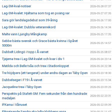
Lag-SM-kval-notiser
2026-05-28 07:37
Lag-SM-kvalet: Hjältarna som tog en poäng var
2026-05-27 07:35
Sara gör landslagsdebut som 39-åring
2026-05-26 17:00
Lag-SM-kvalet: Dubbla veteranrekord
2026-05-26 14:34
Malte vann Ljungby Mångkamp
2026-05-25 17:35
Sebbe bästa svensk och Grace bästa kvinna i Spåret
2026-05-25 14:57
5000m
Dubbelt Lidingö i topp i Å-varvet
2026-05-25 08:07
Tjejerna trea i Lag-SM-kvalet och kvar i div 1
2026-05-24 23:14
Matilda och Belle tvåa och trea i Stadionloppet
2026-05-24 22:38
Tre höjdpers (ett tangerat) under andra dagen av Täby Open
2026-05-23 18:30
Dubbelseger i F19 i Å-varvet
2026-05-23 15:34
Jacqueline trea i Täby Open
2026-05-23 09:25
Perspektiv på Stafett-SM: Fem sekunder från den hundrade
2026-05-22 23:31
medaljen
IFKarna i Vårruset
2026-05-22 09:39
Elitsatsande Sandra ska lyfta klubbens unga
2026-05-21 11:47