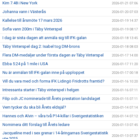
Kim 7.48 i New York
2026-01-21 07:06
Johanna vann i Västerås
2026-01-20 07:03
Kallelse till årsmöte 17 mars 2026
2026-01-19 14:37
Sofia vann 200m i Täby Vinterspel
2026-01-19 08:17
I dag är sista dagen att anmäla sig till IFK-galan
2026-01-18 13:45
Täby Vinterspel dag 2: Isabel tog DM-brons
2026-01-18 08:03
Flera DM-medaljer under första dagen av Täby Vinterspel
2026-01-17 14:00
Ebba 5:24 på 1 mile i USA
2026-01-17 11:20
Nu är anmälan till IFK-galan inne på upploppet
2026-01-17 00:18
Vill du vara med och forma IFK Lidingö Friidrotts framtid?
2026-01-16 10:20
Intressanta starter i Täby vinterspel i helgen
2026-01-16 07:11
Filip och JC nominerade till Årets prestation landslaget
2026-01-15 07:11
Vem tycker du ska bli Årets eldsjäl?
2026-01-14 07:14
Hannes och Alvin – våra två P14-killar i Sverigestatistiken
2026-01-14 07:12
Nomimera ditt förslag till Årets ledare
2026-01-13 07:45
Jacqueline med i sex grenar i 14-åringarnas Sverigestatistik
2026-01-13 07:37
ute 2025