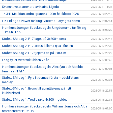
Svenskt veteranrekord av Karina Liljedal
2026-05-21 11:33
14.34 i Matildas andra spanska 100m-häcklopp 2026
2026-05-20 22:46
IFK Lidingös Power-ranking: Vinterns 10 tyngsta namn
2026-05-19 07:44
Inomhussäsongen i backspegeln: Ungdomarna tar för sig
2026-05-18 07:20
– P14 till F16
Stafett-SM dag 2: P17-laget på 3x800m sexa
2026-05-17 20:48
Stafett-SM dag 2: P17 4x100-killarna sjua i finalen
2026-05-17 20:32
Stafett-SM dag 2: F17-tjejerna tia på 3x800m
2026-05-17 20:22
I dag fyller Veteranklubben 75 år
2026-05-17 09:46
Inomhussäsongen i backspegeln: Alex fyra och Matilda
2026-05-17 07:04
femma i P17/F1
Stafett-SM dag 1: Fyra i tidernas första medeldistans-
2026-05-17 00:38
medley
Stafett-SM dag 1: Brons till sprinttjejerna på nytt
2026-05-16 22:54
klubbrekord
Stafett-SM dag 1: Tredje raka 4x100m-guldet
2026-05-16 22:34
Inomhussäsongen i backspegeln: William, Jonas och Alba
2026-05-16 07:00
representerar P19/F19