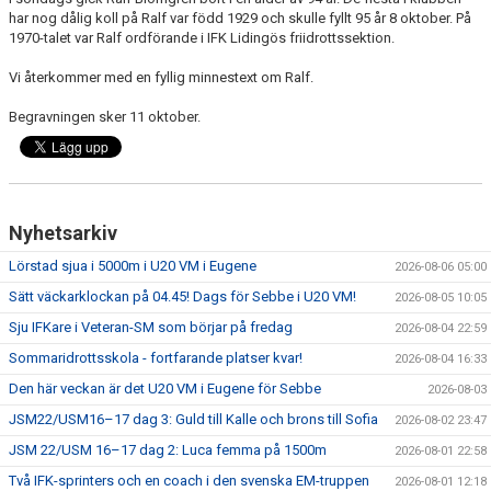
har nog dålig koll på Ralf var född 1929 och skulle fyllt 95 år 8 oktober. På
1970-talet var Ralf ordförande i IFK Lidingös friidrottssektion.
Vi återkommer med en fyllig minnestext om Ralf.
Begravningen sker 11 oktober.
Nyhetsarkiv
Lörstad sjua i 5000m i U20 VM i Eugene
2026-08-06 05:00
Sätt väckarklockan på 04.45! Dags för Sebbe i U20 VM!
2026-08-05 10:05
Sju IFKare i Veteran-SM som börjar på fredag
2026-08-04 22:59
Sommaridrottsskola - fortfarande platser kvar!
2026-08-04 16:33
Den här veckan är det U20 VM i Eugene för Sebbe
2026-08-03
JSM22/USM16–17 dag 3: Guld till Kalle och brons till Sofia
2026-08-02 23:47
JSM 22/USM 16–17 dag 2: Luca femma på 1500m
2026-08-01 22:58
Två IFK-sprinters och en coach i den svenska EM-truppen
2026-08-01 12:18