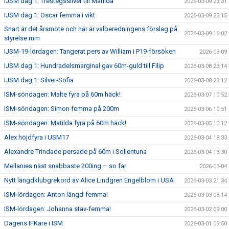
IJSM dag 1: Trestegssilver till Matilda
2026-03-09 23:31
IJSM dag 1: Oscar femma i vikt
2026-03-09 23:15
Snart är det årsmöte och här är valberedningens förslag på
2026-03-09 16:02
styrelse mm
IJSM-19-lördagen: Tangerat pers av William i P19-försöken
2026-03-09
IJSM dag 1: Hundradelsmarginal gav 60m-guld till Filip
2026-03-08 23:14
IJSM dag 1: Silver-Sofia
2026-03-08 23:12
ISM-söndagen: Malte fyra på 60m häck!
2026-03-07 10:52
ISM-söndagen: Simon femma på 200m
2026-03-06 10:51
ISM-söndagen: Matilda fyra på 60m häck!
2026-03-05 10:12
Alex höjdfyra i USM17
2026-03-04 18:33
Alexandre Trindade persade på 60m i Sollentuna
2026-03-04 13:30
Mellanies näst snabbaste 200ing – so far
2026-03-04
Nytt längdklubgrekord av Alice Lindgren Engelblom i USA
2026-03-03 21:34
ISM-lördagen: Anton längd-femma!
2026-03-03 08:14
ISM-lördagen: Johanna stav-femma!
2026-03-02 09:00
Dagens IFKare i ISM
2026-03-01 09:50