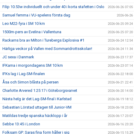
Filip 10.53w individuellt och under 40 i korta stafetten i Oslo
2026-06-26 07:05
Samuel femma i VU-spelens första dag
2026-06-26
Leo M22-fyra i SM 10 km
2026-06-25 09:24
1500m-pers av Evelina i Vallentuna
2026-06-25 07:20
Rackarns bra av Milton i Turebergs Explosiva #1
2026-06-24 12:54
Härliga veckor på Vallen med Sommaridrottsskolan!
2026-06-24 11:34
JC sexa i Danmark
2026-06-23 17:37
IFKarna i morgondagens SM 10 km
2026-06-23 07:14
IFKs lag i Lag-SM-finalen
2026-06-22 18:00
Åsa och Simon blåsta på persen
2026-06-21 22:41
Charlotte Arvered 1:25:17 i Göteborgsvarvet
2026-06-20 14:00
Nästa helg är det Lag-SM-final i Karlstad
2026-06-19 18:12
Sebastian Lörstad uttagen till Junior-VM
2026-06-18 23:00
Matildas tredje spanska häcklopp i år
2026-06-17 23:07
Sebbe 13:45 i London
2026-06-16 23:20
Folksam GP: Saras fina form håller i sig
2026-06-15 15:29