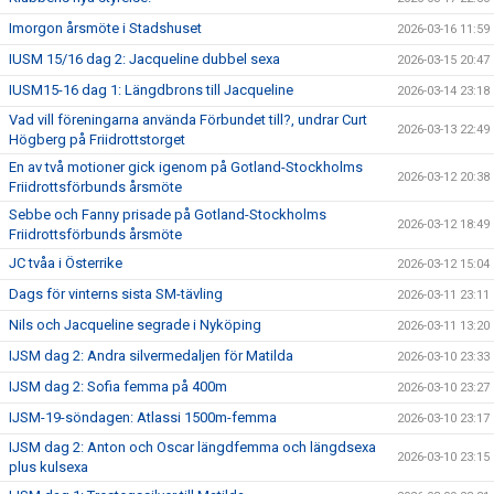
Imorgon årsmöte i Stadshuset
2026-03-16 11:59
IUSM 15/16 dag 2: Jacqueline dubbel sexa
2026-03-15 20:47
IUSM15-16 dag 1: Längdbrons till Jacqueline
2026-03-14 23:18
Vad vill föreningarna använda Förbundet till?, undrar Curt
2026-03-13 22:49
Högberg på Friidrottstorget
En av två motioner gick igenom på Gotland-Stockholms
2026-03-12 20:38
Friidrottsförbunds årsmöte
Sebbe och Fanny prisade på Gotland-Stockholms
2026-03-12 18:49
Friidrottsförbunds årsmöte
JC tvåa i Österrike
2026-03-12 15:04
Dags för vinterns sista SM-tävling
2026-03-11 23:11
Nils och Jacqueline segrade i Nyköping
2026-03-11 13:20
IJSM dag 2: Andra silvermedaljen för Matilda
2026-03-10 23:33
IJSM dag 2: Sofia femma på 400m
2026-03-10 23:27
IJSM-19-söndagen: Atlassi 1500m-femma
2026-03-10 23:17
IJSM dag 2: Anton och Oscar längdfemma och längdsexa
2026-03-10 23:15
plus kulsexa