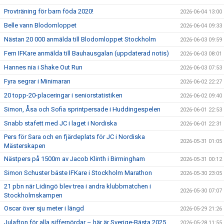
Provträning för barn föda 2020!
2026-06-04 13:00
Belle vann Blodomloppet
2026-06-04 09:33
Nästan 20 000 anmälda till Blodomloppet Stockholm
2026-06-03 09:59
Fem IFKare anmälda till Bauhausgalan (uppdaterad notis)
2026-06-03 08:01
Hannes nia i Shake Out Run
2026-06-03 07:53
Fyra segrar i Minimaran
2026-06-02 22:27
20 topp-20-placeringar i seniorstatistiken
2026-06-02 09:40
Simon, Åsa och Sofia sprintpersade i Huddingespelen
2026-06-01 22:53
Snabb stafett med JC i laget i Nordiska
2026-06-01 22:31
Pers för Sara och en fjärdeplats för JC i Nordiska
2026-05-31 01:05
Mästerskapen
Nästpers på 1500m av Jacob Klinth i Birmingham
2026-05-31 00:12
Simon Schuster bäste IFKare i Stockholm Marathon
2026-05-30 23:05
21 pbn när Lidingö blev trea i andra klubbmatchen i
2026-05-30 07:07
Stockholmskampen
Oscar över sju meter i längd
2026-05-29 21:26
Julafton för alla siffernördar – här är Sverige-Bästa 2025
2026-05-28 11:55