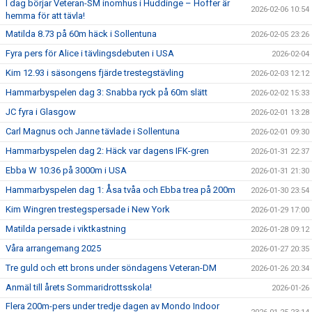
I dag börjar Veteran-SM inomhus i Huddinge – Hoffer är
2026-02-06 10:54
hemma för att tävla!
Matilda 8.73 på 60m häck i Sollentuna
2026-02-05 23:26
Fyra pers för Alice i tävlingsdebuten i USA
2026-02-04
Kim 12.93 i säsongens fjärde trestegstävling
2026-02-03 12:12
Hammarbyspelen dag 3: Snabba ryck på 60m slätt
2026-02-02 15:33
JC fyra i Glasgow
2026-02-01 13:28
Carl Magnus och Janne tävlade i Sollentuna
2026-02-01 09:30
Hammarbyspelen dag 2: Häck var dagens IFK-gren
2026-01-31 22:37
Ebba W 10:36 på 3000m i USA
2026-01-31 21:30
Hammarbyspelen dag 1: Åsa tvåa och Ebba trea på 200m
2026-01-30 23:54
Kim Wingren trestegspersade i New York
2026-01-29 17:00
Matilda persade i viktkastning
2026-01-28 09:12
Våra arrangemang 2025
2026-01-27 20:35
Tre guld och ett brons under söndagens Veteran-DM
2026-01-26 20:34
Anmäl till årets Sommaridrottsskola!
2026-01-26
Flera 200m-pers under tredje dagen av Mondo Indoor