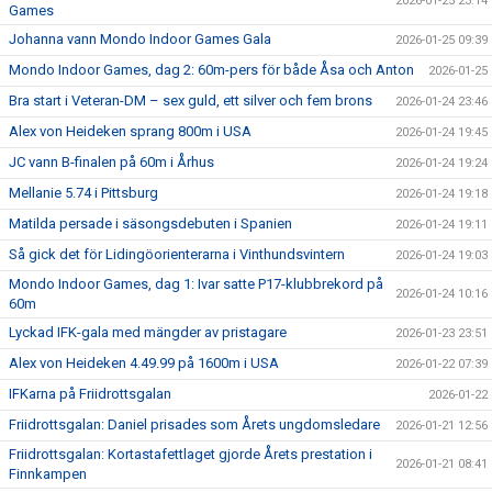
2026-01-25 23:14
Games
Johanna vann Mondo Indoor Games Gala
2026-01-25 09:39
Mondo Indoor Games, dag 2: 60m-pers för både Åsa och Anton
2026-01-25
Bra start i Veteran-DM – sex guld, ett silver och fem brons
2026-01-24 23:46
Alex von Heideken sprang 800m i USA
2026-01-24 19:45
JC vann B-finalen på 60m i Århus
2026-01-24 19:24
Mellanie 5.74 i Pittsburg
2026-01-24 19:18
Matilda persade i säsongsdebuten i Spanien
2026-01-24 19:11
Så gick det för Lidingöorienterarna i Vinthundsvintern
2026-01-24 19:03
Mondo Indoor Games, dag 1: Ivar satte P17-klubbrekord på
2026-01-24 10:16
60m
Lyckad IFK-gala med mängder av pristagare
2026-01-23 23:51
Alex von Heideken 4.49.99 på 1600m i USA
2026-01-22 07:39
IFKarna på Friidrottsgalan
2026-01-22
Friidrottsgalan: Daniel prisades som Årets ungdomsledare
2026-01-21 12:56
Friidrottsgalan: Kortastafettlaget gjorde Årets prestation i
2026-01-21 08:41
Finnkampen