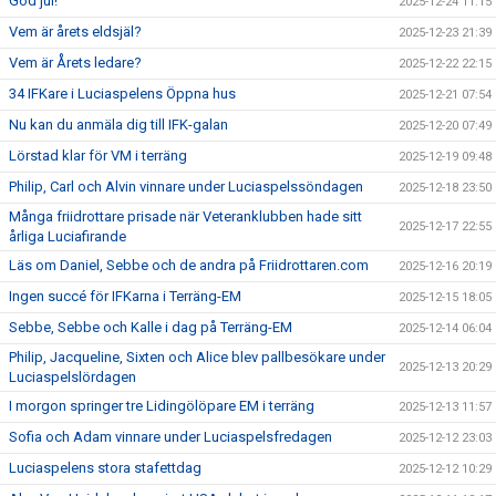
God jul!
2025-12-24 11:15
Vem är årets eldsjäl?
2025-12-23 21:39
Vem är Årets ledare?
2025-12-22 22:15
34 IFKare i Luciaspelens Öppna hus
2025-12-21 07:54
Nu kan du anmäla dig till IFK-galan
2025-12-20 07:49
Lörstad klar för VM i terräng
2025-12-19 09:48
Philip, Carl och Alvin vinnare under Luciaspelssöndagen
2025-12-18 23:50
Många friidrottare prisade när Veteranklubben hade sitt
2025-12-17 22:55
årliga Luciafirande
Läs om Daniel, Sebbe och de andra på Friidrottaren.com
2025-12-16 20:19
Ingen succé för IFKarna i Terräng-EM
2025-12-15 18:05
Sebbe, Sebbe och Kalle i dag på Terräng-EM
2025-12-14 06:04
Philip, Jacqueline, Sixten och Alice blev pallbesökare under
2025-12-13 20:29
Luciaspelslördagen
I morgon springer tre Lidingölöpare EM i terräng
2025-12-13 11:57
Sofia och Adam vinnare under Luciaspelsfredagen
2025-12-12 23:03
Luciaspelens stora stafettdag
2025-12-12 10:29