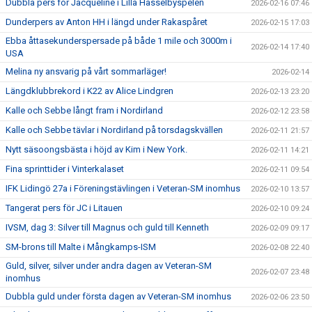
Dubbla pers för Jacqueline i Lilla Hässelbyspelen
2026-02-16 07:46
Dunderpers av Anton HH i längd under Rakaspåret
2026-02-15 17:03
Ebba åttasekunderspersade på både 1 mile och 3000m i
2026-02-14 17:40
USA
Melina ny ansvarig på vårt sommarläger!
2026-02-14
Längdklubbrekord i K22 av Alice Lindgren
2026-02-13 23:20
Kalle och Sebbe långt fram i Nordirland
2026-02-12 23:58
Kalle och Sebbe tävlar i Nordirland på torsdagskvällen
2026-02-11 21:57
Nytt säsoongsbästa i höjd av Kim i New York.
2026-02-11 14:21
Fina sprinttider i Vinterkalaset
2026-02-11 09:54
IFK Lidingö 27a i Föreningstävlingen i Veteran-SM inomhus
2026-02-10 13:57
Tangerat pers för JC i Litauen
2026-02-10 09:24
IVSM, dag 3: Silver till Magnus och guld till Kenneth
2026-02-09 09:17
SM-brons till Malte i Mångkamps-ISM
2026-02-08 22:40
Guld, silver, silver under andra dagen av Veteran-SM
2026-02-07 23:48
inomhus
Dubbla guld under första dagen av Veteran-SM inomhus
2026-02-06 23:50