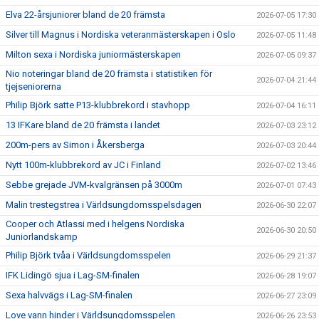
Elva 22-årsjuniorer bland de 20 främsta
2026-07-05 17:30
Silver till Magnus i Nordiska veteranmästerskapen i Oslo
2026-07-05 11:48
Milton sexa i Nordiska juniormästerskapen
2026-07-05 09:37
Nio noteringar bland de 20 främsta i statistiken för
2026-07-04 21:44
tjejseniorerna
Philip Björk satte P13-klubbrekord i stavhopp
2026-07-04 16:11
13 IFKare bland de 20 främsta i landet
2026-07-03 23:12
200m-pers av Simon i Åkersberga
2026-07-03 20:44
Nytt 100m-klubbrekord av JC i Finland
2026-07-02 13:46
Sebbe grejade JVM-kvalgränsen på 3000m
2026-07-01 07:43
Malin trestegstrea i Världsungdomsspelsdagen
2026-06-30 22:07
Cooper och Atlassi med i helgens Nordiska
2026-06-30 20:50
Juniorlandskamp
Philip Björk tvåa i Världsungdomsspelen
2026-06-29 21:37
IFK Lidingö sjua i Lag-SM-finalen
2026-06-28 19:07
Sexa halvvägs i Lag-SM-finalen
2026-06-27 23:09
Love vann hinder i Världsungdomsspelen
2026-06-26 23:53