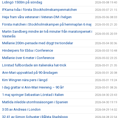
Lidingö 1500m på söndag
2026-05-08 19:40
IFKarna tvåa i första Stockholmskampenmatchen
2026-05-07 21:15
Heja fram våra veteraner i Veteran-DM i helgen
2026-05-06 08:03
Första matchen i Stockholmskampen på hemmaplan 6 maj
2026-05-05 21:20
Martin Sandberg mindre än två minuter från maratonperset i
2026-05-05 20:59
Västerås
Mellanie 200m-persade med drygt tre tiondelar
2026-05-04 00:36
Hinderpers för Ebba i Conference
2026-05-03 10:48
Mellanie över 6 meter i Conference
2026-05-02 23:25
Lörstad fullbordade sin italienska hat-trick
2026-05-01 21:35
Ann-Mari uppvaktad på 90-årsdagen
2026-05-01 20:38
Kim Wingren nära pers i längd
2026-05-01 19:24
I dag grattar vi Ann-Mari Hevreng – 90 år!
2026-05-01 08:26
1 maj springer Sebastian Lörstad i Italien
2026-04-30 23:43
Matlida inledde utomhssäsongen i Spanien
2026-04-30 19:19
3:05 av Andreas i London
2026-04-29 14:02
32:41 av Simon Schuster i Bålsta Stadslopp
2026-04-28 22:54