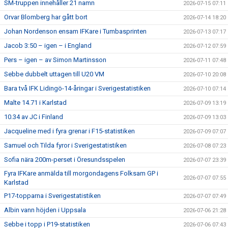
SM-truppen innehåller 21 namn
2026-07-15 07:11
Orvar Blomberg har gått bort
2026-07-14 18:20
Johan Nordenson ensam IFKare i Tumbasprinten
2026-07-13 07:17
Jacob 3:50 – igen – i England
2026-07-12 07:59
Pers – igen – av Simon Martinsson
2026-07-11 07:48
Sebbe dubbelt uttagen till U20 VM
2026-07-10 20:08
Bara två IFK Lidingö-14-åringar i Sverigestatistiken
2026-07-10 07:14
Malte 14.71 i Karlstad
2026-07-09 13:19
10.34 av JC i Finland
2026-07-09 13:03
Jacqueline med i fyra grenar i F15-statistiken
2026-07-09 07:07
Samuel och Tilda fyror i Sverigestatistiken
2026-07-08 07:23
Sofia nära 200m-perset i Öresundsspelen
2026-07-07 23:39
Fyra IFKare anmälda till morgondagens Folksam GP i
2026-07-07 07:55
Karlstad
P17-topparna i Sverigestatistiken
2026-07-07 07:49
Albin vann höjden i Uppsala
2026-07-06 21:28
Sebbe i topp i P19-statistiken
2026-07-06 07:43