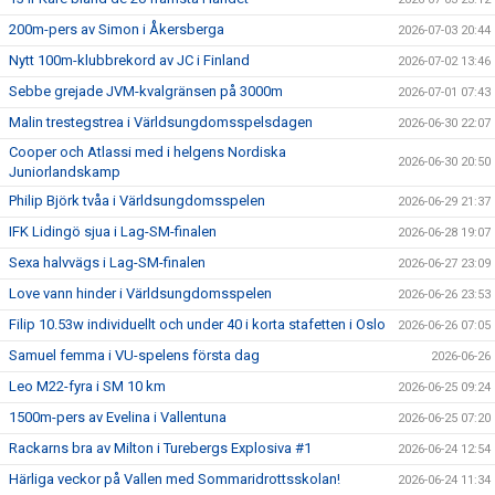
200m-pers av Simon i Åkersberga
2026-07-03 20:44
Nytt 100m-klubbrekord av JC i Finland
2026-07-02 13:46
Sebbe grejade JVM-kvalgränsen på 3000m
2026-07-01 07:43
Malin trestegstrea i Världsungdomsspelsdagen
2026-06-30 22:07
Cooper och Atlassi med i helgens Nordiska
2026-06-30 20:50
Juniorlandskamp
Philip Björk tvåa i Världsungdomsspelen
2026-06-29 21:37
IFK Lidingö sjua i Lag-SM-finalen
2026-06-28 19:07
Sexa halvvägs i Lag-SM-finalen
2026-06-27 23:09
Love vann hinder i Världsungdomsspelen
2026-06-26 23:53
Filip 10.53w individuellt och under 40 i korta stafetten i Oslo
2026-06-26 07:05
Samuel femma i VU-spelens första dag
2026-06-26
Leo M22-fyra i SM 10 km
2026-06-25 09:24
1500m-pers av Evelina i Vallentuna
2026-06-25 07:20
Rackarns bra av Milton i Turebergs Explosiva #1
2026-06-24 12:54
Härliga veckor på Vallen med Sommaridrottsskolan!
2026-06-24 11:34