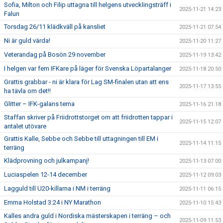
Sofia, Milton och Filip uttagna till helgens utvecklingsträff i
2025-11-21 14:23
Falun
Torsdag 26/11 klädkväll på kansliet
2025-11-21 07:54
Ni är guld värda!
2025-11-20 11:27
Veterandag på Bosön 29 november
2025-11-19 13:42
I helgen var fem IFKare på läger för Svenska Löpartalanger
2025-11-18 20:50
Grattis grabbar - ni är klara för Lag SM-finalen utan att ens
2025-11-17 13:55
ha tävla om det!!
Glitter – IFK-galans tema
2025-11-16 21:18
Staffan skriver på Friidrottstorget om att friidrotten tappar i
2025-11-15 12:07
antalet utövare
Grattis Kalle, Sebbe och Sebbe till uttagningen till EM i
2025-11-14 11:15
terräng
Klädprovning och julkampanj!
2025-11-13 07:00
Luciaspelen 12-14 december
2025-11-12 09:03
Lagguld till U20-killarna i NM i terräng
2025-11-11 06:15
Emma Holstad 3:24 i NY Marathon
2025-11-10 15:43
Kalles andra guld i Nordiska mästerskapen i terräng – och
2025-11-09 11:53