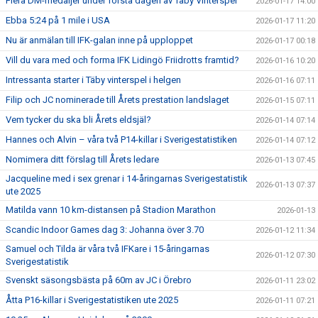
Flera DM-medaljer under första dagen av Täby Vinterspel
2026-01-17 14:00
Ebba 5:24 på 1 mile i USA
2026-01-17 11:20
Nu är anmälan till IFK-galan inne på upploppet
2026-01-17 00:18
Vill du vara med och forma IFK Lidingö Friidrotts framtid?
2026-01-16 10:20
Intressanta starter i Täby vinterspel i helgen
2026-01-16 07:11
Filip och JC nominerade till Årets prestation landslaget
2026-01-15 07:11
Vem tycker du ska bli Årets eldsjäl?
2026-01-14 07:14
Hannes och Alvin – våra två P14-killar i Sverigestatistiken
2026-01-14 07:12
Nomimera ditt förslag till Årets ledare
2026-01-13 07:45
Jacqueline med i sex grenar i 14-åringarnas Sverigestatistik
2026-01-13 07:37
ute 2025
Matilda vann 10 km-distansen på Stadion Marathon
2026-01-13
Scandic Indoor Games dag 3: Johanna över 3.70
2026-01-12 11:34
Samuel och Tilda är våra två IFKare i 15-åringarnas
2026-01-12 07:30
Sverigestatistik
Svenskt säsongsbästa på 60m av JC i Örebro
2026-01-11 23:02
Åtta P16-killar i Sverigestatistiken ute 2025
2026-01-11 07:21