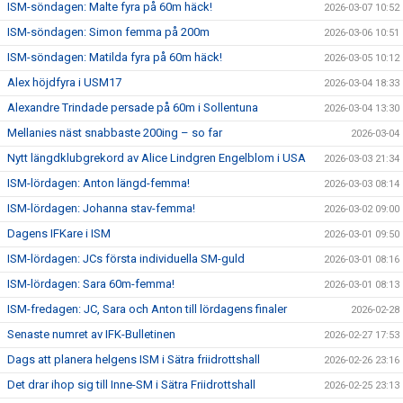
ISM-söndagen: Malte fyra på 60m häck!
2026-03-07 10:52
ISM-söndagen: Simon femma på 200m
2026-03-06 10:51
ISM-söndagen: Matilda fyra på 60m häck!
2026-03-05 10:12
Alex höjdfyra i USM17
2026-03-04 18:33
Alexandre Trindade persade på 60m i Sollentuna
2026-03-04 13:30
Mellanies näst snabbaste 200ing – so far
2026-03-04
Nytt längdklubgrekord av Alice Lindgren Engelblom i USA
2026-03-03 21:34
ISM-lördagen: Anton längd-femma!
2026-03-03 08:14
ISM-lördagen: Johanna stav-femma!
2026-03-02 09:00
Dagens IFKare i ISM
2026-03-01 09:50
ISM-lördagen: JCs första individuella SM-guld
2026-03-01 08:16
ISM-lördagen: Sara 60m-femma!
2026-03-01 08:13
ISM-fredagen: JC, Sara och Anton till lördagens finaler
2026-02-28
Senaste numret av IFK-Bulletinen
2026-02-27 17:53
Dags att planera helgens ISM i Sätra friidrottshall
2026-02-26 23:16
Det drar ihop sig till Inne-SM i Sätra Friidrottshall
2026-02-25 23:13