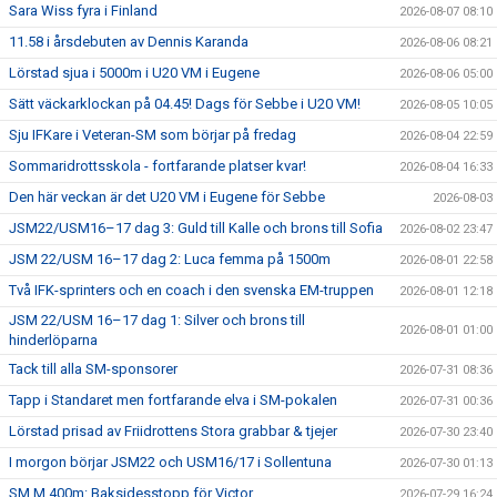
Sara Wiss fyra i Finland
2026-08-07 08:10
11.58 i årsdebuten av Dennis Karanda
2026-08-06 08:21
Lörstad sjua i 5000m i U20 VM i Eugene
2026-08-06 05:00
Sätt väckarklockan på 04.45! Dags för Sebbe i U20 VM!
2026-08-05 10:05
Sju IFKare i Veteran-SM som börjar på fredag
2026-08-04 22:59
Sommaridrottsskola - fortfarande platser kvar!
2026-08-04 16:33
Den här veckan är det U20 VM i Eugene för Sebbe
2026-08-03
JSM22/USM16–17 dag 3: Guld till Kalle och brons till Sofia
2026-08-02 23:47
JSM 22/USM 16–17 dag 2: Luca femma på 1500m
2026-08-01 22:58
Två IFK-sprinters och en coach i den svenska EM-truppen
2026-08-01 12:18
JSM 22/USM 16–17 dag 1: Silver och brons till
2026-08-01 01:00
hinderlöparna
Tack till alla SM-sponsorer
2026-07-31 08:36
Tapp i Standaret men fortfarande elva i SM-pokalen
2026-07-31 00:36
Lörstad prisad av Friidrottens Stora grabbar & tjejer
2026-07-30 23:40
I morgon börjar JSM22 och USM16/17 i Sollentuna
2026-07-30 01:13
SM M 400m: Baksidesstopp för Victor
2026-07-29 16:24