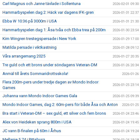
Carl Magnus och Janne tävlade i Sollentuna
2026-02-01 09:30
Hammarbyspelen dag 2: Häck var dagens IFK-gren
2026-01-31 22:37
Ebba W 10:36 på 3000m i USA
2026-01-31 21:30
Hammarbyspelen dag 1: Åsa tvåa och Ebba trea på 200m
2026-01-30 23:54
Kim Wingren trestegspersade i New York
2026-01-29 17:00
Matilda persade i viktkastning
2026-01-28 09:12
Våra arrangemang 2025
2026-01-27 20:35
Tre guld och ett brons under söndagens Veteran-DM
2026-01-26 20:34
Anmäl till årets Sommaridrottsskola!
2026-01-26
Flera 200m-pers under tredje dagen av Mondo Indoor
2026-01-25 23:14
Games
Johanna vann Mondo Indoor Games Gala
2026-01-25 09:39
Mondo Indoor Games, dag 2: 60m-pers för både Åsa och Anton
2026-01-25
Bra start i Veteran-DM – sex guld, ett silver och fem brons
2026-01-24 23:46
Alex von Heideken sprang 800m i USA
2026-01-24 19:45
JC vann B-finalen på 60m i Århus
2026-01-24 19:24
Mellanie 5.74 i Pittsburg
2026-01-24 19:18