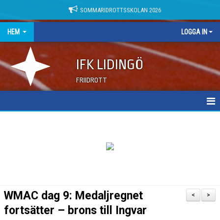
SOMMARIDROTTSSKOLAN 2026
HEM
LOGGA IN
IFK LIDINGÖ
FRIIDROTT
NYHETER
DOKUMENT
WMAC dag 9: Medaljregnet
<
>
fortsätter – brons till Ingvar