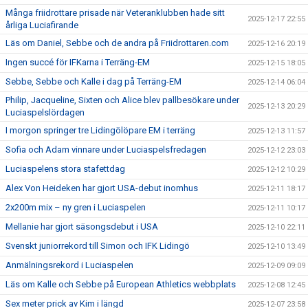
Många friidrottare prisade när Veteranklubben hade sitt
2025-12-17 22:55
årliga Luciafirande
Läs om Daniel, Sebbe och de andra på Friidrottaren.com
2025-12-16 20:19
Ingen succé för IFKarna i Terräng-EM
2025-12-15 18:05
Sebbe, Sebbe och Kalle i dag på Terräng-EM
2025-12-14 06:04
Philip, Jacqueline, Sixten och Alice blev pallbesökare under
2025-12-13 20:29
Luciaspelslördagen
I morgon springer tre Lidingölöpare EM i terräng
2025-12-13 11:57
Sofia och Adam vinnare under Luciaspelsfredagen
2025-12-12 23:03
Luciaspelens stora stafettdag
2025-12-12 10:29
Alex Von Heideken har gjort USA-debut inomhus
2025-12-11 18:17
2x200m mix – ny gren i Luciaspelen
2025-12-11 10:17
Mellanie har gjort säsongsdebut i USA
2025-12-10 22:11
Svenskt juniorrekord till Simon och IFK Lidingö
2025-12-10 13:49
Anmälningsrekord i Luciaspelen
2025-12-09 09:09
Läs om Kalle och Sebbe på European Athletics webbplats
2025-12-08 12:45
Sex meter prick av Kim i längd
2025-12-07 23:58