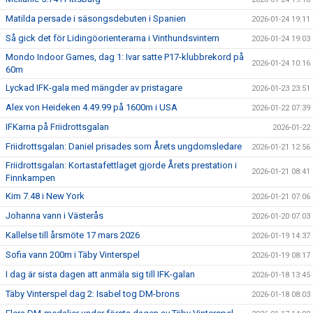
Matilda persade i säsongsdebuten i Spanien
2026-01-24 19:11
Så gick det för Lidingöorienterarna i Vinthundsvintern
2026-01-24 19:03
Mondo Indoor Games, dag 1: Ivar satte P17-klubbrekord på
2026-01-24 10:16
60m
Lyckad IFK-gala med mängder av pristagare
2026-01-23 23:51
Alex von Heideken 4.49.99 på 1600m i USA
2026-01-22 07:39
IFKarna på Friidrottsgalan
2026-01-22
Friidrottsgalan: Daniel prisades som Årets ungdomsledare
2026-01-21 12:56
Friidrottsgalan: Kortastafettlaget gjorde Årets prestation i
2026-01-21 08:41
Finnkampen
Kim 7.48 i New York
2026-01-21 07:06
Johanna vann i Västerås
2026-01-20 07:03
Kallelse till årsmöte 17 mars 2026
2026-01-19 14:37
Sofia vann 200m i Täby Vinterspel
2026-01-19 08:17
I dag är sista dagen att anmäla sig till IFK-galan
2026-01-18 13:45
Täby Vinterspel dag 2: Isabel tog DM-brons
2026-01-18 08:03