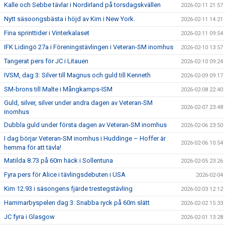
Kalle och Sebbe tävlar i Nordirland på torsdagskvällen
2026-02-11 21:57
Nytt säsoongsbästa i höjd av Kim i New York.
2026-02-11 14:21
Fina sprinttider i Vinterkalaset
2026-02-11 09:54
IFK Lidingö 27a i Föreningstävlingen i Veteran-SM inomhus
2026-02-10 13:57
Tangerat pers för JC i Litauen
2026-02-10 09:24
IVSM, dag 3: Silver till Magnus och guld till Kenneth
2026-02-09 09:17
SM-brons till Malte i Mångkamps-ISM
2026-02-08 22:40
Guld, silver, silver under andra dagen av Veteran-SM
2026-02-07 23:48
inomhus
Dubbla guld under första dagen av Veteran-SM inomhus
2026-02-06 23:50
I dag börjar Veteran-SM inomhus i Huddinge – Hoffer är
2026-02-06 10:54
hemma för att tävla!
Matilda 8.73 på 60m häck i Sollentuna
2026-02-05 23:26
Fyra pers för Alice i tävlingsdebuten i USA
2026-02-04
Kim 12.93 i säsongens fjärde trestegstävling
2026-02-03 12:12
Hammarbyspelen dag 3: Snabba ryck på 60m slätt
2026-02-02 15:33
JC fyra i Glasgow
2026-02-01 13:28