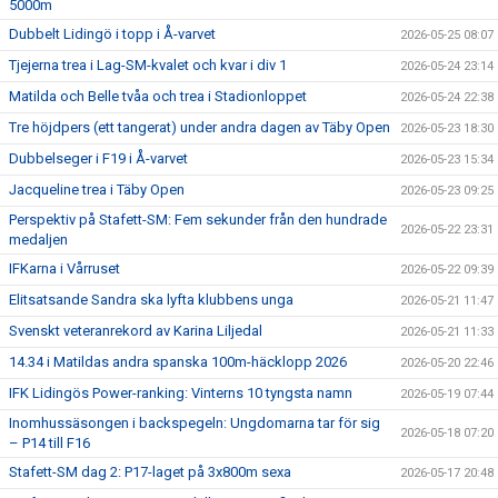
5000m
Dubbelt Lidingö i topp i Å-varvet
2026-05-25 08:07
Tjejerna trea i Lag-SM-kvalet och kvar i div 1
2026-05-24 23:14
Matilda och Belle tvåa och trea i Stadionloppet
2026-05-24 22:38
Tre höjdpers (ett tangerat) under andra dagen av Täby Open
2026-05-23 18:30
Dubbelseger i F19 i Å-varvet
2026-05-23 15:34
Jacqueline trea i Täby Open
2026-05-23 09:25
Perspektiv på Stafett-SM: Fem sekunder från den hundrade
2026-05-22 23:31
medaljen
IFKarna i Vårruset
2026-05-22 09:39
Elitsatsande Sandra ska lyfta klubbens unga
2026-05-21 11:47
Svenskt veteranrekord av Karina Liljedal
2026-05-21 11:33
14.34 i Matildas andra spanska 100m-häcklopp 2026
2026-05-20 22:46
IFK Lidingös Power-ranking: Vinterns 10 tyngsta namn
2026-05-19 07:44
Inomhussäsongen i backspegeln: Ungdomarna tar för sig
2026-05-18 07:20
– P14 till F16
Stafett-SM dag 2: P17-laget på 3x800m sexa
2026-05-17 20:48