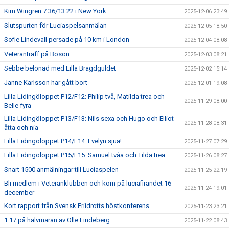
Kim Wingren 7.36/13.22 i New York
2025-12-06 23:49
Slutspurten för Luciaspelsanmälan
2025-12-05 18:50
Sofie Lindevall persade på 10 km i London
2025-12-04 08:08
Veteranträff på Bosön
2025-12-03 08:21
Sebbe belönad med Lilla Bragdguldet
2025-12-02 15:14
Janne Karlsson har gått bort
2025-12-01 19:08
Lilla Lidingöloppet P12/F12: Philip två, Matilda trea och
2025-11-29 08:00
Belle fyra
Lilla Lidingöloppet P13/F13: Nils sexa och Hugo och Elliot
2025-11-28 08:31
åtta och nia
Lilla Lidingöloppet P14/F14: Evelyn sjua!
2025-11-27 07:29
Lilla Lidingöloppet P15/F15: Samuel tvåa och Tilda trea
2025-11-26 08:27
Snart 1500 anmälningar till Luciaspelen
2025-11-25 22:19
Bli medlem i Veteranklubben och kom på luciafirandet 16
2025-11-24 19:01
december
Kort rapport från Svensk Friidrotts höstkonferens
2025-11-23 23:21
1:17 på halvmaran av Olle Lindeberg
2025-11-22 08:43