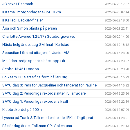
JC sexa i Danmark
2026-06-23 17:37
IFKarna i morgondagens SM 10 km
2026-06-23 07:14
IFKs lag i Lag-SM-finalen
2026-06-22 18:00
Åsa och Simon blåsta på persen
2026-06-21 22:41
Charlotte Arvered 1:25:17 i Göteborgsvarvet
2026-06-20 14:00
Nästa helg är det Lag-SM-final i Karlstad
2026-06-19 18:12
Sebastian Lörstad uttagen till Junior-VM
2026-06-18 23:00
Matildas tredje spanska häcklopp i år
2026-06-17 23:07
Sebbe 13:45 i London
2026-06-16 23:20
Folksam GP: Saras fina form håller i sig
2026-06-15 15:29
SAYO dag 3: Pers för Jacqueline och tangerat för Pauline
2026-06-14 15:22
SAYO dag 2: Personliga rekordslakten rullar vidare
2026-06-13 23:36
SAYO dag 1: Personliga rekordens kväll
2026-06-12 22:59
Klubbrekordet på 100m
2026-06-12 07:09
Lyssna på Track & Talk med en hel del IFK Lidingö-prat
2026-06-11 23:01
På söndag är det Folksam GP i Sollentuna
2026-06-10 21:13