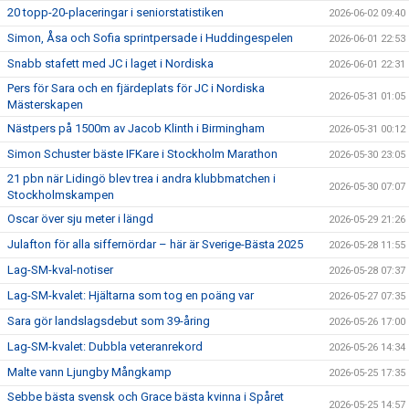
20 topp-20-placeringar i seniorstatistiken
2026-06-02 09:40
Simon, Åsa och Sofia sprintpersade i Huddingespelen
2026-06-01 22:53
Snabb stafett med JC i laget i Nordiska
2026-06-01 22:31
Pers för Sara och en fjärdeplats för JC i Nordiska
2026-05-31 01:05
Mästerskapen
Nästpers på 1500m av Jacob Klinth i Birmingham
2026-05-31 00:12
Simon Schuster bäste IFKare i Stockholm Marathon
2026-05-30 23:05
21 pbn när Lidingö blev trea i andra klubbmatchen i
2026-05-30 07:07
Stockholmskampen
Oscar över sju meter i längd
2026-05-29 21:26
Julafton för alla siffernördar – här är Sverige-Bästa 2025
2026-05-28 11:55
Lag-SM-kval-notiser
2026-05-28 07:37
Lag-SM-kvalet: Hjältarna som tog en poäng var
2026-05-27 07:35
Sara gör landslagsdebut som 39-åring
2026-05-26 17:00
Lag-SM-kvalet: Dubbla veteranrekord
2026-05-26 14:34
Malte vann Ljungby Mångkamp
2026-05-25 17:35
Sebbe bästa svensk och Grace bästa kvinna i Spåret
2026-05-25 14:57