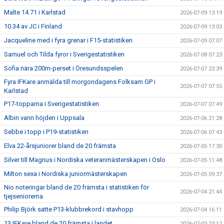
Malte 14.71 i Karlstad
2026-07-09 13:19
10.34 av JC i Finland
2026-07-09 13:03
Jacqueline med i fyra grenar i F15-statistiken
2026-07-09 07:07
Samuel och Tilda fyror i Sverigestatistiken
2026-07-08 07:23
Sofia nära 200m-perset i Öresundsspelen
2026-07-07 23:39
Fyra IFKare anmälda till morgondagens Folksam GP i
2026-07-07 07:55
Karlstad
P17-topparna i Sverigestatistiken
2026-07-07 07:49
Albin vann höjden i Uppsala
2026-07-06 21:28
Sebbe i topp i P19-statistiken
2026-07-06 07:43
Elva 22-årsjuniorer bland de 20 främsta
2026-07-05 17:30
Silver till Magnus i Nordiska veteranmästerskapen i Oslo
2026-07-05 11:48
Milton sexa i Nordiska juniormästerskapen
2026-07-05 09:37
Nio noteringar bland de 20 främsta i statistiken för
2026-07-04 21:44
tjejseniorerna
Philip Björk satte P13-klubbrekord i stavhopp
2026-07-04 16:11
13 IFKare bland de 20 främsta i landet
2026-07-03 23:12