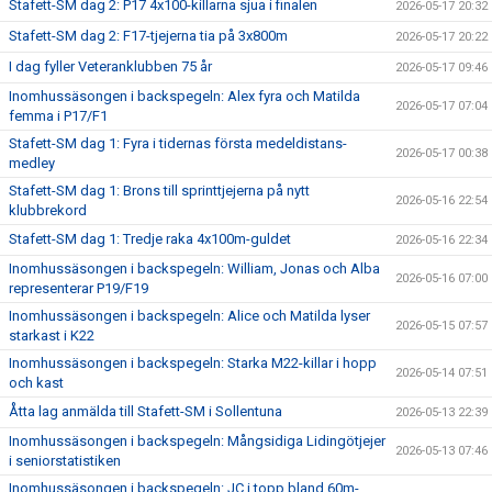
Stafett-SM dag 2: P17 4x100-killarna sjua i finalen
2026-05-17 20:32
Stafett-SM dag 2: F17-tjejerna tia på 3x800m
2026-05-17 20:22
I dag fyller Veteranklubben 75 år
2026-05-17 09:46
Inomhussäsongen i backspegeln: Alex fyra och Matilda
2026-05-17 07:04
femma i P17/F1
Stafett-SM dag 1: Fyra i tidernas första medeldistans-
2026-05-17 00:38
medley
Stafett-SM dag 1: Brons till sprinttjejerna på nytt
2026-05-16 22:54
klubbrekord
Stafett-SM dag 1: Tredje raka 4x100m-guldet
2026-05-16 22:34
Inomhussäsongen i backspegeln: William, Jonas och Alba
2026-05-16 07:00
representerar P19/F19
Inomhussäsongen i backspegeln: Alice och Matilda lyser
2026-05-15 07:57
starkast i K22
Inomhussäsongen i backspegeln: Starka M22-killar i hopp
2026-05-14 07:51
och kast
Åtta lag anmälda till Stafett-SM i Sollentuna
2026-05-13 22:39
Inomhussäsongen i backspegeln: Mångsidiga Lidingötjejer
2026-05-13 07:46
i seniorstatistiken
Inomhussäsongen i backspegeln: JC i topp bland 60m-