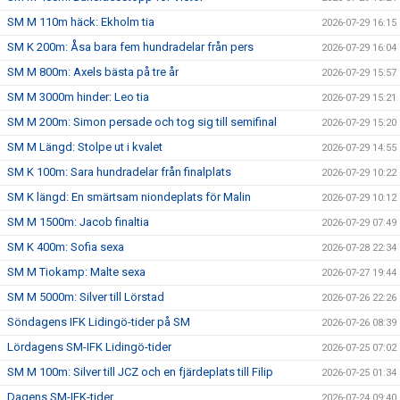
SM M 110m häck: Ekholm tia
2026-07-29 16:15
SM K 200m: Åsa bara fem hundradelar från pers
2026-07-29 16:04
SM M 800m: Axels bästa på tre år
2026-07-29 15:57
SM M 3000m hinder: Leo tia
2026-07-29 15:21
SM M 200m: Simon persade och tog sig till semifinal
2026-07-29 15:20
SM M Längd: Stolpe ut i kvalet
2026-07-29 14:55
SM K 100m: Sara hundradelar från finalplats
2026-07-29 10:22
SM K längd: En smärtsam niondeplats för Malin
2026-07-29 10:12
SM M 1500m: Jacob finaltia
2026-07-29 07:49
SM K 400m: Sofia sexa
2026-07-28 22:34
SM M Tiokamp: Malte sexa
2026-07-27 19:44
SM M 5000m: Silver till Lörstad
2026-07-26 22:26
Söndagens IFK Lidingö-tider på SM
2026-07-26 08:39
Lördagens SM-IFK Lidingö-tider
2026-07-25 07:02
SM M 100m: Silver till JCZ och en fjärdeplats till Filip
2026-07-25 01:34
Dagens SM-IFK-tider
2026-07-24 09:40