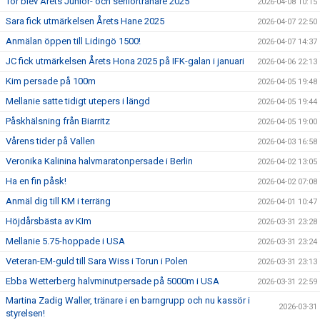
Tor blev Årets Junior- och seniortränare 2025
2026-04-08 10:15
Sara fick utmärkelsen Årets Hane 2025
2026-04-07 22:50
Anmälan öppen till Lidingö 1500!
2026-04-07 14:37
JC fick utmärkelsen Årets Hona 2025 på IFK-galan i januari
2026-04-06 22:13
Kim persade på 100m
2026-04-05 19:48
Mellanie satte tidigt utepers i längd
2026-04-05 19:44
Påskhälsning från Biarritz
2026-04-05 19:00
Vårens tider på Vallen
2026-04-03 16:58
Veronika Kalinina halvmaratonpersade i Berlin
2026-04-02 13:05
Ha en fin påsk!
2026-04-02 07:08
Anmäl dig till KM i terräng
2026-04-01 10:47
Höjdårsbästa av KIm
2026-03-31 23:28
Mellanie 5.75-hoppade i USA
2026-03-31 23:24
Veteran-EM-guld till Sara Wiss i Torun i Polen
2026-03-31 23:13
Ebba Wetterberg halvminutpersade på 5000m i USA
2026-03-31 22:59
Martina Zadig Waller, tränare i en barngrupp och nu kassör i
2026-03-31
styrelsen!