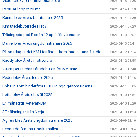
Victor blev Årets funktionär 2025
2026-04-15 07:36
PaprICA loppet 23 maj
2026-04-14 13:53
Karina blev Årets barntränare 2025
2026-04-14 07:30
Kim utedebuterade i Troy
2026-04-14 07:29
Träningsdag på Bosön 12 april för veteraner!
2026-04-13 09:57
Daniel blev Årets ungdomstränare 2025
2026-04-13 08:41
På onsdag är det KM i terräng – kom ihåg att anmäla dig!
2026-04-12 10:14
Kaddy blev Årets motiverare
2026-04-12 08:55
200m-pers redan i årsdebuten för Mellanie
2026-04-11 15:48
Peder blev Årets ledare 2025
2026-04-11 14:16
Ebba in som hinderfyra i IFK Lidingö genom tiderna
2026-04-11 00:05
Lotta blev Årets eldsjäl 2025
2026-04-10 16:54
En månad till Veteran-DM
2026-04-10 15:20
37 hälsningar från Nerja
2026-04-10 11:23
Agnes blev Årets ungdomstränare 2025
2026-04-09 21:10
Leonardo femma i Påsksmällen
2026-04-09 09:04