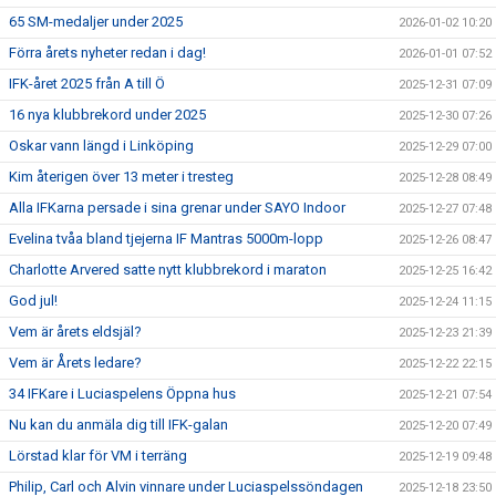
65 SM-medaljer under 2025
2026-01-02 10:20
Förra årets nyheter redan i dag!
2026-01-01 07:52
IFK-året 2025 från A till Ö
2025-12-31 07:09
16 nya klubbrekord under 2025
2025-12-30 07:26
Oskar vann längd i Linköping
2025-12-29 07:00
Kim återigen över 13 meter i tresteg
2025-12-28 08:49
Alla IFKarna persade i sina grenar under SAYO Indoor
2025-12-27 07:48
Evelina tvåa bland tjejerna IF Mantras 5000m-lopp
2025-12-26 08:47
Charlotte Arvered satte nytt klubbrekord i maraton
2025-12-25 16:42
God jul!
2025-12-24 11:15
Vem är årets eldsjäl?
2025-12-23 21:39
Vem är Årets ledare?
2025-12-22 22:15
34 IFKare i Luciaspelens Öppna hus
2025-12-21 07:54
Nu kan du anmäla dig till IFK-galan
2025-12-20 07:49
Lörstad klar för VM i terräng
2025-12-19 09:48
Philip, Carl och Alvin vinnare under Luciaspelssöndagen
2025-12-18 23:50