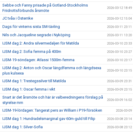
Sebbe och Fanny prisade på Gotland-Stockholms
2026-03-12 18:49
Friidrottsförbunds årsmöte
JC tvåa i Österrike
2026-03-12 15:04
Dags för vinterns sista SM-tävling
2026-03-11 23:11
Nils och Jacqueline segrade i Nyköping
2026-03-11 13:20
IJSM dag 2: Andra silvermedaljen för Matilda
2026-03-10 23:33
IJSM dag 2: Sofia femma på 400m
2026-03-10 23:27
IJSM-19-söndagen: Atlassi 1500m-femma
2026-03-10 23:17
IJSM dag 2: Anton och Oscar längdfemma och längdsexa
2026-03-10 23:15
plus kulsexa
IJSM dag 1: Trestegssilver till Matilda
2026-03-09 23:31
IJSM dag 1: Oscar femma i vikt
2026-03-09 23:15
Snart är det årsmöte och här är valberedningens förslag på
2026-03-09 16:02
styrelse mm
IJSM-19-lördagen: Tangerat pers av William i P19-försöken
2026-03-09
IJSM dag 1: Hundradelsmarginal gav 60m-guld till Filip
2026-03-08 23:14
IJSM dag 1: Silver-Sofia
2026-03-08 23:12