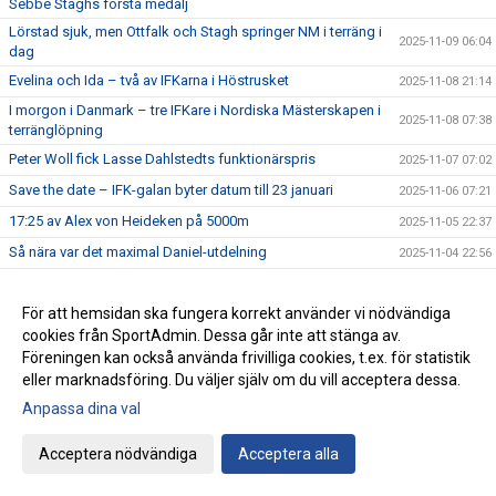
Sebbe Staghs första medalj
Lörstad sjuk, men Ottfalk och Stagh springer NM i terräng i
2025-11-09 06:04
dag
Evelina och Ida – två av IFKarna i Höstrusket
2025-11-08 21:14
I morgon i Danmark – tre IFKare i Nordiska Mästerskapen i
2025-11-08 07:38
terränglöpning
Peter Woll fick Lasse Dahlstedts funktionärspris
2025-11-07 07:02
Save the date – IFK-galan byter datum till 23 januari
2025-11-06 07:21
17:25 av Alex von Heideken på 5000m
2025-11-05 22:37
Så nära var det maximal Daniel-utdelning
2025-11-04 22:56
Årets fjärde Bulle är ute nu
2025-11-03 07:22
För att hemsidan ska fungera korrekt använder vi nödvändiga
IFK tia i SM-pokalen
2025-11-02 23:22
cookies från SportAdmin. Dessa går inte att stänga av.
Emma Holstad 1:35 på halvmaran
2025-11-01 22:35
Föreningen kan också använda frivilliga cookies, t.ex. för statistik
Terräng-SM: 18 IFK Lidingö-lag i Mix-stafetten
2025-10-31 07:06
eller marknadsföring. Du väljer själv om du vill acceptera dessa.
Terräng-SM: Luddes sista lopp i IFKs blåvita tävlingsdräkt
Anpassa dina val
2025-10-30 07:01
Terräng-SM: Tilda sjua i F15
2025-10-29 07:00
Acceptera nödvändiga
Acceptera alla
Terräng-SM: Veteranerna femma i lag
2025-10-28 23:29