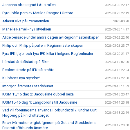
Johanna obesegrad i Australien
2026-03-30 22:17
Fyrdubbla pers av Matilda Rangne i Örebro
2026-03-29 22:19
Atlassi elva på Premiärmilen
2026-03-28
Marielle Ramel - ny i styrelsen
2026-03-25 14:17
Alice persade under andra dagen av Regionmästerskapen
2026-03-22 22:40
Philip och Philip på pallen i Regionmästerskapen
2026-03-21 23:07
Fyra IFK-tjejer och fyra IFK-killar i helgens Regionfinaler
2026-03-20 21:47
Lörstad årsbästade på 5 km
2026-03-19 07:00
Beblomstrade på IFKs årsmöte
2026-03-18 22:04
Klubbens nya styrelse!
2026-03-17 22:50
Imorgon årsmöte i Stadshuset
2026-03-16 11:59
IUSM 15/16 dag 2: Jacqueline dubbel sexa
2026-03-15 20:47
IUSM15-16 dag 1: Längdbrons till Jacqueline
2026-03-14 23:18
Vad vill föreningarna använda Förbundet till?, undrar Curt
2026-03-13 22:49
Högberg på Friidrottstorget
En av två motioner gick igenom på Gotland-Stockholms
2026-03-12 20:38
Friidrottsförbunds årsmöte