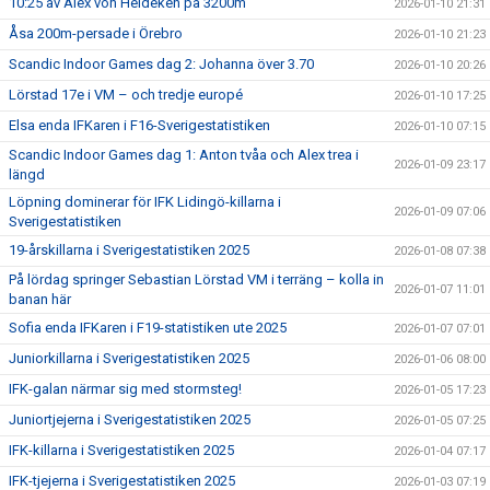
10:25 av Alex von Heideken på 3200m
2026-01-10 21:31
Åsa 200m-persade i Örebro
2026-01-10 21:23
Scandic Indoor Games dag 2: Johanna över 3.70
2026-01-10 20:26
Lörstad 17e i VM – och tredje europé
2026-01-10 17:25
Elsa enda IFKaren i F16-Sverigestatistiken
2026-01-10 07:15
Scandic Indoor Games dag 1: Anton tvåa och Alex trea i
2026-01-09 23:17
längd
Löpning dominerar för IFK Lidingö-killarna i
2026-01-09 07:06
Sverigestatistiken
19-årskillarna i Sverigestatistiken 2025
2026-01-08 07:38
På lördag springer Sebastian Lörstad VM i terräng – kolla in
2026-01-07 11:01
banan här
Sofia enda IFKaren i F19-statistiken ute 2025
2026-01-07 07:01
Juniorkillarna i Sverigestatistiken 2025
2026-01-06 08:00
IFK-galan närmar sig med stormsteg!
2026-01-05 17:23
Juniortjejerna i Sverigestatistiken 2025
2026-01-05 07:25
IFK-killarna i Sverigestatistiken 2025
2026-01-04 07:17
IFK-tjejerna i Sverigestatistiken 2025
2026-01-03 07:19