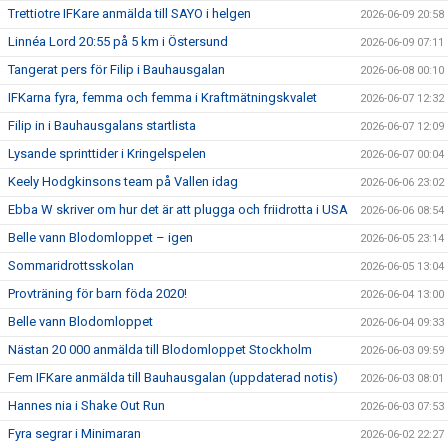
Trettiotre IFKare anmälda till SAYO i helgen
2026-06-09 20:58
Linnéa Lord 20:55 på 5 km i Östersund
2026-06-09 07:11
Tangerat pers för Filip i Bauhausgalan
2026-06-08 00:10
IFKarna fyra, femma och femma i Kraftmätningskvalet
2026-06-07 12:32
Filip in i Bauhausgalans startlista
2026-06-07 12:09
Lysande sprinttider i Kringelspelen
2026-06-07 00:04
Keely Hodgkinsons team på Vallen idag
2026-06-06 23:02
Ebba W skriver om hur det är att plugga och friidrotta i USA
2026-06-06 08:54
Belle vann Blodomloppet – igen
2026-06-05 23:14
Sommaridrottsskolan
2026-06-05 13:04
Provträning för barn föda 2020!
2026-06-04 13:00
Belle vann Blodomloppet
2026-06-04 09:33
Nästan 20 000 anmälda till Blodomloppet Stockholm
2026-06-03 09:59
Fem IFKare anmälda till Bauhausgalan (uppdaterad notis)
2026-06-03 08:01
Hannes nia i Shake Out Run
2026-06-03 07:53
Fyra segrar i Minimaran
2026-06-02 22:27