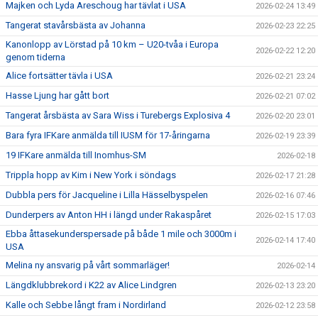
Majken och Lyda Areschoug har tävlat i USA
2026-02-24 13:49
Tangerat stavårsbästa av Johanna
2026-02-23 22:25
Kanonlopp av Lörstad på 10 km – U20-tvåa i Europa
2026-02-22 12:20
genom tiderna
Alice fortsätter tävla i USA
2026-02-21 23:24
Hasse Ljung har gått bort
2026-02-21 07:02
Tangerat årsbästa av Sara Wiss i Turebergs Explosiva 4
2026-02-20 23:01
Bara fyra IFKare anmälda till IUSM för 17-åringarna
2026-02-19 23:39
19 IFKare anmälda till Inomhus-SM
2026-02-18
Trippla hopp av Kim i New York i söndags
2026-02-17 21:28
Dubbla pers för Jacqueline i Lilla Hässelbyspelen
2026-02-16 07:46
Dunderpers av Anton HH i längd under Rakaspåret
2026-02-15 17:03
Ebba åttasekunderspersade på både 1 mile och 3000m i
2026-02-14 17:40
USA
Melina ny ansvarig på vårt sommarläger!
2026-02-14
Längdklubbrekord i K22 av Alice Lindgren
2026-02-13 23:20
Kalle och Sebbe långt fram i Nordirland
2026-02-12 23:58