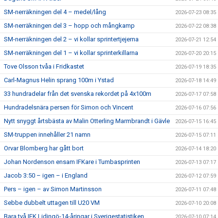
SM-nerräkningen del 4 – medel/lång
2026-07-23 08:35
SM-nerräkningen del 3 – hopp och mångkamp
2026-07-22 08:38
SM-nerräkningen del 2 – vi kollar sprintertjejerna
2026-07-21 12:54
SM-nerräkningen del 1 – vi kollar sprinterkillarna
2026-07-20 20:15
Tove Olsson tvåa i Fridkastet
2026-07-19 18:35
Carl-Magnus Helin sprang 100m i Ystad
2026-07-18 14:49
33 hundradelar från det svenska rekordet på 4x100m
2026-07-17 07:58
Hundradelsnära persen för Simon och Vincent
2026-07-16 07:56
Nytt snyggt årtsbästa av Malin Otterling Marmbrandt i Gävle
2026-07-15 16:45
SM-truppen innehåller 21 namn
2026-07-15 07:11
Orvar Blomberg har gått bort
2026-07-14 18:20
Johan Nordenson ensam IFKare i Tumbasprinten
2026-07-13 07:17
Jacob 3:50 – igen – i England
2026-07-12 07:59
Pers – igen – av Simon Martinsson
2026-07-11 07:48
Sebbe dubbelt uttagen till U20 VM
2026-07-10 20:08
Bara två IFK Lidingö-14-åringar i Sverigestatistiken
2026-07-10 07:14