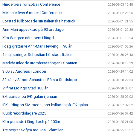
Hinderpers för Ebba i Conference
2026-05-03 10:48
Mellanie över 6 meter i Conference
2026-05-02 23:25
Lörstad fullbordade sin italienska hat-trick
2026-05-01 21:35
Ann-Mari uppvaktad på 90-årsdagen
2026-05-01 20:38
Kim Wingren nära pers i längd
2026-05-01 19:24
I dag grattar vi Ann-Mari Hevreng – 90 år!
2026-05-01 08:26
1 maj springer Sebastian Lörstad i Italien
2026-04-30 23:43
Matlida inledde utomhssäsongen i Spanien
2026-04-30 19:19
3:05 av Andreas i London
2026-04-29 14:02
32:41 av Simon Schuster i Bålsta Stadslopp
2026-04-28 22:54
Vi firar Lidingö Stad 100 år!
2026-04-28 08:07
Extrapriser på IFK-galan i januari
2026-04-28 07:02
IFK Lidingös SM-medaljörer hyllades på IFK-galan
2026-04-27 07:52
Klubbrekordslagare 2025
2026-04-26 07:42
Kim persade i längd och på 100m
2026-04-25 21:05
Tre segrar av fyra möjliga i Vårmilen
2026-04-25 15:37