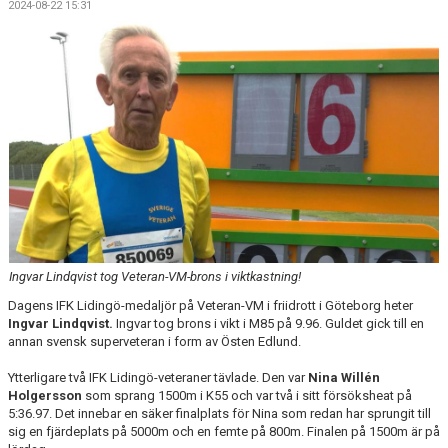
2024-08-22 15:31
Ingvar Lindqvist tog Veteran-VM-brons i viktkastning!
Dagens IFK Lidingö-medaljör på Veteran-VM i friidrott i Göteborg heter
Ingvar Lindqvist.
Ingvar tog brons i vikt i M85 på 9.96. Guldet gick till en
annan svensk superveteran i form av Östen Edlund.
Ytterligare två IFK Lidingö-veteraner tävlade. Den var
Nina Willén
Holgersson
som sprang 1500m i K55 och var två i sitt försöksheat på
5:36.97. Det innebar en säker finalplats för Nina som redan har sprungit till
sig en fjärdeplats på 5000m och en femte på 800m. Finalen på 1500m är på