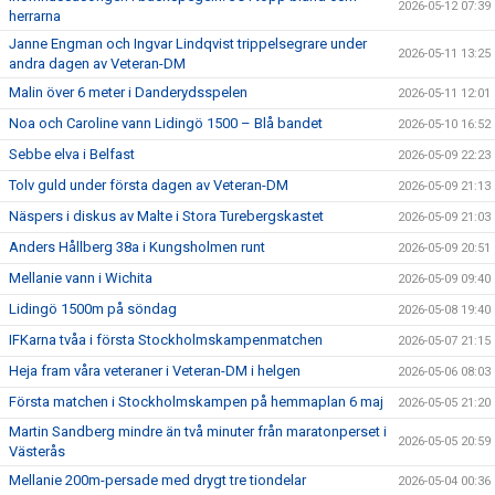
2026-05-12 07:39
herrarna
Janne Engman och Ingvar Lindqvist trippelsegrare under
2026-05-11 13:25
andra dagen av Veteran-DM
Malin över 6 meter i Danderydsspelen
2026-05-11 12:01
Noa och Caroline vann Lidingö 1500 – Blå bandet
2026-05-10 16:52
Sebbe elva i Belfast
2026-05-09 22:23
Tolv guld under första dagen av Veteran-DM
2026-05-09 21:13
Näspers i diskus av Malte i Stora Turebergskastet
2026-05-09 21:03
Anders Hållberg 38a i Kungsholmen runt
2026-05-09 20:51
Mellanie vann i Wichita
2026-05-09 09:40
Lidingö 1500m på söndag
2026-05-08 19:40
IFKarna tvåa i första Stockholmskampenmatchen
2026-05-07 21:15
Heja fram våra veteraner i Veteran-DM i helgen
2026-05-06 08:03
Första matchen i Stockholmskampen på hemmaplan 6 maj
2026-05-05 21:20
Martin Sandberg mindre än två minuter från maratonperset i
2026-05-05 20:59
Västerås
Mellanie 200m-persade med drygt tre tiondelar
2026-05-04 00:36