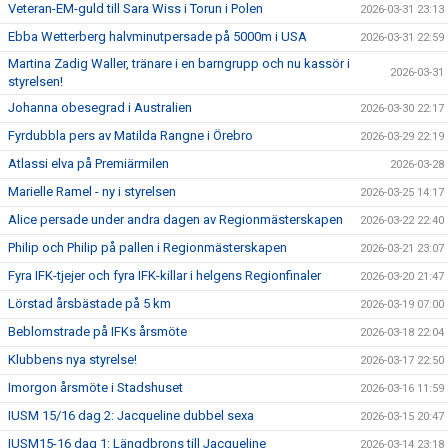
Veteran-EM-guld till Sara Wiss i Torun i Polen
2026-03-31 23:13
Ebba Wetterberg halvminutpersade på 5000m i USA
2026-03-31 22:59
Martina Zadig Waller, tränare i en barngrupp och nu kassör i
2026-03-31
styrelsen!
Johanna obesegrad i Australien
2026-03-30 22:17
Fyrdubbla pers av Matilda Rangne i Örebro
2026-03-29 22:19
Atlassi elva på Premiärmilen
2026-03-28
Marielle Ramel - ny i styrelsen
2026-03-25 14:17
Alice persade under andra dagen av Regionmästerskapen
2026-03-22 22:40
Philip och Philip på pallen i Regionmästerskapen
2026-03-21 23:07
Fyra IFK-tjejer och fyra IFK-killar i helgens Regionfinaler
2026-03-20 21:47
Lörstad årsbästade på 5 km
2026-03-19 07:00
Beblomstrade på IFKs årsmöte
2026-03-18 22:04
Klubbens nya styrelse!
2026-03-17 22:50
Imorgon årsmöte i Stadshuset
2026-03-16 11:59
IUSM 15/16 dag 2: Jacqueline dubbel sexa
2026-03-15 20:47
IUSM15-16 dag 1: Längdbrons till Jacqueline
2026-03-14 23:18