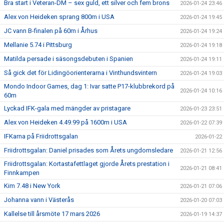
Bra start i Veteran-DM – sex guld, ett silver och fem brons
2026-01-24 23:46
Alex von Heideken sprang 800m i USA
2026-01-24 19:45
JC vann B-finalen på 60m i Århus
2026-01-24 19:24
Mellanie 5.74 i Pittsburg
2026-01-24 19:18
Matilda persade i säsongsdebuten i Spanien
2026-01-24 19:11
Så gick det för Lidingöorienterarna i Vinthundsvintern
2026-01-24 19:03
Mondo Indoor Games, dag 1: Ivar satte P17-klubbrekord på
2026-01-24 10:16
60m
Lyckad IFK-gala med mängder av pristagare
2026-01-23 23:51
Alex von Heideken 4.49.99 på 1600m i USA
2026-01-22 07:39
IFKarna på Friidrottsgalan
2026-01-22
Friidrottsgalan: Daniel prisades som Årets ungdomsledare
2026-01-21 12:56
Friidrottsgalan: Kortastafettlaget gjorde Årets prestation i
2026-01-21 08:41
Finnkampen
Kim 7.48 i New York
2026-01-21 07:06
Johanna vann i Västerås
2026-01-20 07:03
Kallelse till årsmöte 17 mars 2026
2026-01-19 14:37