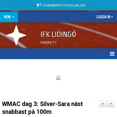
SOMMARIDROTTSSKOLAN 2026
HEM
LOGGA IN
IFK LIDINGÖ
FRIIDROTT
NYHETER
DOKUMENT
WMAC dag 3: Silver-Sara näst
<
>
snabbast på 100m