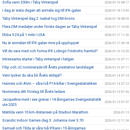
Sofia vann 200m i Täby Vinterspel
2026-01-19 08:17
I dag är sista dagen att anmäla sig till IFK-galan
2026-01-18 13:45
Täby Vinterspel dag 2: Isabel tog DM-brons
2026-01-18 08:03
Flera DM-medaljer under första dagen av Täby Vinterspel
2026-01-17 14:00
Ebba 5:24 på 1 mile i USA
2026-01-17 11:20
Nu är anmälan till IFK-galan inne på upploppet
2026-01-17 00:18
Vill du vara med och forma IFK Lidingö Friidrotts framtid?
2026-01-16 10:20
Intressanta starter i Täby vinterspel i helgen
2026-01-16 07:11
Filip och JC nominerade till Årets prestation landslaget
2026-01-15 07:11
Vem tycker du ska bli Årets eldsjäl?
2026-01-14 07:14
Hannes och Alvin – våra två P14-killar i Sverigestatistiken
2026-01-14 07:12
Nomimera ditt förslag till Årets ledare
2026-01-13 07:45
Jacqueline med i sex grenar i 14-åringarnas Sverigestatistik
2026-01-13 07:37
ute 2025
Matilda vann 10 km-distansen på Stadion Marathon
2026-01-13
Scandic Indoor Games dag 3: Johanna över 3.70
2026-01-12 11:34
Samuel och Tilda är våra två IFKare i 15-åringarnas