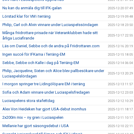
Nu kan du anmäla dig till IFK-galan
2025-12-20 07:49
Lörstad klar för VM i terräng
2025-12-19 09:48
Philip, Carl och Alvin vinnare under Luciaspelssöndagen
2025-12-18 23:50
Många friidrottare prisade när Veteranklubben hade sitt
2025-12-17 22:55
årliga Luciafirande
Läs om Daniel, Sebbe och de andra på Friidrottaren.com
2025-12-16 20:19
Ingen succé för IFKarna i Terräng-EM
2025-12-15 18:05
Sebbe, Sebbe och Kalle i dag på Terräng-EM
2025-12-14 06:04
Philip, Jacqueline, Sixten och Alice blev pallbesökare under
2025-12-13 20:29
Luciaspelslördagen
I morgon springer tre Lidingölöpare EM i terräng
2025-12-13 11:57
Sofia och Adam vinnare under Luciaspelsfredagen
2025-12-12 23:03
Luciaspelens stora stafettdag
2025-12-12 10:29
Alex Von Heideken har gjort USA-debut inomhus
2025-12-11 18:17
2x200m mix – ny gren i Luciaspelen
2025-12-11 10:17
Mellanie har gjort säsongsdebut i USA
2025-12-10 22:11