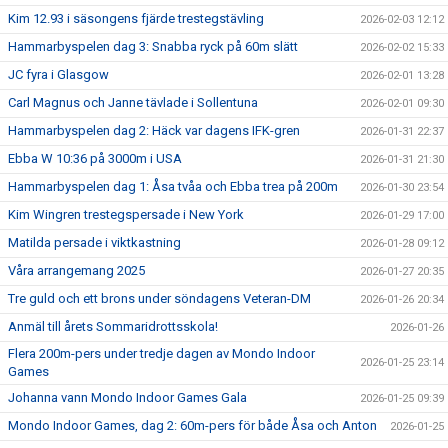
Kim 12.93 i säsongens fjärde trestegstävling
2026-02-03 12:12
Hammarbyspelen dag 3: Snabba ryck på 60m slätt
2026-02-02 15:33
JC fyra i Glasgow
2026-02-01 13:28
Carl Magnus och Janne tävlade i Sollentuna
2026-02-01 09:30
Hammarbyspelen dag 2: Häck var dagens IFK-gren
2026-01-31 22:37
Ebba W 10:36 på 3000m i USA
2026-01-31 21:30
Hammarbyspelen dag 1: Åsa tvåa och Ebba trea på 200m
2026-01-30 23:54
Kim Wingren trestegspersade i New York
2026-01-29 17:00
Matilda persade i viktkastning
2026-01-28 09:12
Våra arrangemang 2025
2026-01-27 20:35
Tre guld och ett brons under söndagens Veteran-DM
2026-01-26 20:34
Anmäl till årets Sommaridrottsskola!
2026-01-26
Flera 200m-pers under tredje dagen av Mondo Indoor
2026-01-25 23:14
Games
Johanna vann Mondo Indoor Games Gala
2026-01-25 09:39
Mondo Indoor Games, dag 2: 60m-pers för både Åsa och Anton
2026-01-25