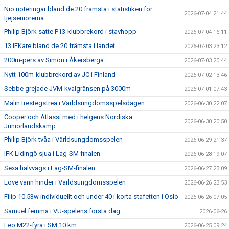
Nio noteringar bland de 20 främsta i statistiken för
2026-07-04 21:44
tjejseniorerna
Philip Björk satte P13-klubbrekord i stavhopp
2026-07-04 16:11
13 IFKare bland de 20 främsta i landet
2026-07-03 23:12
200m-pers av Simon i Åkersberga
2026-07-03 20:44
Nytt 100m-klubbrekord av JC i Finland
2026-07-02 13:46
Sebbe grejade JVM-kvalgränsen på 3000m
2026-07-01 07:43
Malin trestegstrea i Världsungdomsspelsdagen
2026-06-30 22:07
Cooper och Atlassi med i helgens Nordiska
2026-06-30 20:50
Juniorlandskamp
Philip Björk tvåa i Världsungdomsspelen
2026-06-29 21:37
IFK Lidingö sjua i Lag-SM-finalen
2026-06-28 19:07
Sexa halvvägs i Lag-SM-finalen
2026-06-27 23:09
Love vann hinder i Världsungdomsspelen
2026-06-26 23:53
Filip 10.53w individuellt och under 40 i korta stafetten i Oslo
2026-06-26 07:05
Samuel femma i VU-spelens första dag
2026-06-26
Leo M22-fyra i SM 10 km
2026-06-25 09:24