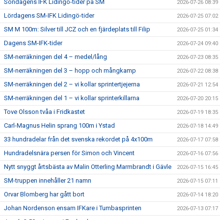
Söndagens IFK Lidingö-tider på SM
2026-07-26 08:39
Lördagens SM-IFK Lidingö-tider
2026-07-25 07:02
SM M 100m: Silver till JCZ och en fjärdeplats till Filip
2026-07-25 01:34
Dagens SM-IFK-tider
2026-07-24 09:40
SM-nerräkningen del 4 – medel/lång
2026-07-23 08:35
SM-nerräkningen del 3 – hopp och mångkamp
2026-07-22 08:38
SM-nerräkningen del 2 – vi kollar sprintertjejerna
2026-07-21 12:54
SM-nerräkningen del 1 – vi kollar sprinterkillarna
2026-07-20 20:15
Tove Olsson tvåa i Fridkastet
2026-07-19 18:35
Carl-Magnus Helin sprang 100m i Ystad
2026-07-18 14:49
33 hundradelar från det svenska rekordet på 4x100m
2026-07-17 07:58
Hundradelsnära persen för Simon och Vincent
2026-07-16 07:56
Nytt snyggt årtsbästa av Malin Otterling Marmbrandt i Gävle
2026-07-15 16:45
SM-truppen innehåller 21 namn
2026-07-15 07:11
Orvar Blomberg har gått bort
2026-07-14 18:20
Johan Nordenson ensam IFKare i Tumbasprinten
2026-07-13 07:17