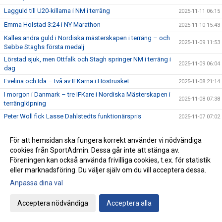
Lagguld till U20-killarna i NM i terräng
2025-11-11 06:15
Emma Holstad 3:24 i NY Marathon
2025-11-10 15:43
Kalles andra guld i Nordiska mästerskapen i terräng – och
2025-11-09 11:53
Sebbe Staghs första medalj
Lörstad sjuk, men Ottfalk och Stagh springer NM i terräng i
2025-11-09 06:04
dag
Evelina och Ida – två av IFKarna i Höstrusket
2025-11-08 21:14
I morgon i Danmark – tre IFKare i Nordiska Mästerskapen i
2025-11-08 07:38
terränglöpning
Peter Woll fick Lasse Dahlstedts funktionärspris
2025-11-07 07:02
Save the date – IFK-galan byter datum till 23 januari
2025-11-06 07:21
För att hemsidan ska fungera korrekt använder vi nödvändiga
17:25 av Alex von Heideken på 5000m
2025-11-05 22:37
cookies från SportAdmin. Dessa går inte att stänga av.
Så nära var det maximal Daniel-utdelning
2025-11-04 22:56
Föreningen kan också använda frivilliga cookies, t.ex. för statistik
eller marknadsföring. Du väljer själv om du vill acceptera dessa.
Årets fjärde Bulle är ute nu
2025-11-03 07:22
Anpassa dina val
IFK tia i SM-pokalen
2025-11-02 23:22
Emma Holstad 1:35 på halvmaran
2025-11-01 22:35
Acceptera nödvändiga
Acceptera alla
Terräng-SM: 18 IFK Lidingö-lag i Mix-stafetten
2025-10-31 07:06