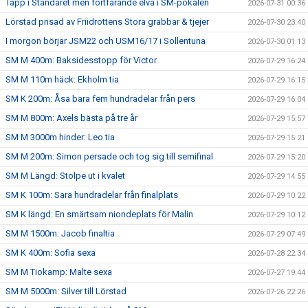
Tapp i Standaret men fortfarande elva i SM-pokalen
2026-07-31 00:36
Lörstad prisad av Friidrottens Stora grabbar & tjejer
2026-07-30 23:40
I morgon börjar JSM22 och USM16/17 i Sollentuna
2026-07-30 01:13
SM M 400m: Baksidesstopp för Victor
2026-07-29 16:24
SM M 110m häck: Ekholm tia
2026-07-29 16:15
SM K 200m: Åsa bara fem hundradelar från pers
2026-07-29 16:04
SM M 800m: Axels bästa på tre år
2026-07-29 15:57
SM M 3000m hinder: Leo tia
2026-07-29 15:21
SM M 200m: Simon persade och tog sig till semifinal
2026-07-29 15:20
SM M Längd: Stolpe ut i kvalet
2026-07-29 14:55
SM K 100m: Sara hundradelar från finalplats
2026-07-29 10:22
SM K längd: En smärtsam niondeplats för Malin
2026-07-29 10:12
SM M 1500m: Jacob finaltia
2026-07-29 07:49
SM K 400m: Sofia sexa
2026-07-28 22:34
SM M Tiokamp: Malte sexa
2026-07-27 19:44
SM M 5000m: Silver till Lörstad
2026-07-26 22:26