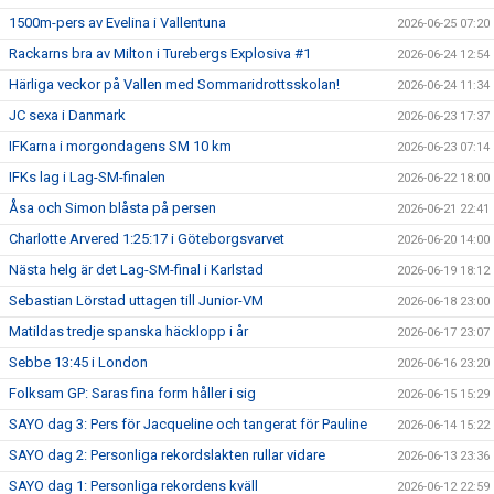
1500m-pers av Evelina i Vallentuna
2026-06-25 07:20
Rackarns bra av Milton i Turebergs Explosiva #1
2026-06-24 12:54
Härliga veckor på Vallen med Sommaridrottsskolan!
2026-06-24 11:34
JC sexa i Danmark
2026-06-23 17:37
IFKarna i morgondagens SM 10 km
2026-06-23 07:14
IFKs lag i Lag-SM-finalen
2026-06-22 18:00
Åsa och Simon blåsta på persen
2026-06-21 22:41
Charlotte Arvered 1:25:17 i Göteborgsvarvet
2026-06-20 14:00
Nästa helg är det Lag-SM-final i Karlstad
2026-06-19 18:12
Sebastian Lörstad uttagen till Junior-VM
2026-06-18 23:00
Matildas tredje spanska häcklopp i år
2026-06-17 23:07
Sebbe 13:45 i London
2026-06-16 23:20
Folksam GP: Saras fina form håller i sig
2026-06-15 15:29
SAYO dag 3: Pers för Jacqueline och tangerat för Pauline
2026-06-14 15:22
SAYO dag 2: Personliga rekordslakten rullar vidare
2026-06-13 23:36
SAYO dag 1: Personliga rekordens kväll
2026-06-12 22:59