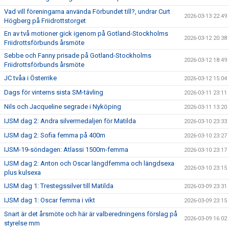
Vad vill föreningarna använda Förbundet till?, undrar Curt
2026-03-13 22:49
Högberg på Friidrottstorget
En av två motioner gick igenom på Gotland-Stockholms
2026-03-12 20:38
Friidrottsförbunds årsmöte
Sebbe och Fanny prisade på Gotland-Stockholms
2026-03-12 18:49
Friidrottsförbunds årsmöte
JC tvåa i Österrike
2026-03-12 15:04
Dags för vinterns sista SM-tävling
2026-03-11 23:11
Nils och Jacqueline segrade i Nyköping
2026-03-11 13:20
IJSM dag 2: Andra silvermedaljen för Matilda
2026-03-10 23:33
IJSM dag 2: Sofia femma på 400m
2026-03-10 23:27
IJSM-19-söndagen: Atlassi 1500m-femma
2026-03-10 23:17
IJSM dag 2: Anton och Oscar längdfemma och längdsexa
2026-03-10 23:15
plus kulsexa
IJSM dag 1: Trestegssilver till Matilda
2026-03-09 23:31
IJSM dag 1: Oscar femma i vikt
2026-03-09 23:15
Snart är det årsmöte och här är valberedningens förslag på
2026-03-09 16:02
styrelse mm