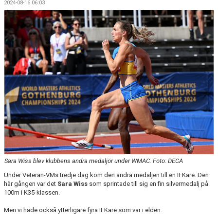
2024-08-16 06:03
Sara Wiss blev klubbens andra medaljör under WMAC. Foto: DECA
Under Veteran-VMs tredje dag kom den andra medaljen till en IFKare. Den
här gången var det
Sara Wiss
som sprintade till sig en fin silvermedalj på
100m i K35-klassen.
Men vi hade också ytterligare fyra IFKare som var i elden.