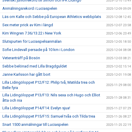
Svenskt juniorrekord till Simon och IFK Lidingö
2025-12-10 13:49
Anmälningsrekord i Luciaspelen
2025-12-09 09:09
Läs om Kalle och Sebbe på European Athletics webbplats
2025-12-08 12:45
Sex meter prick av Kim i längd
2025-12-07 23:58
Kim Wingren 7.36/13.22 i New York
2025-12-06 23:49
Slutspurten för Luciaspelsanmälan
2025-12-05 18:50
Sofie Lindevall persade på 10 km i London
2025-12-04 08:08
Veteranträff på Bosön
2025-12-03 08:21
Sebbe belönad med Lilla Bragdguldet
2025-12-02 15:14
Janne Karlsson har gått bort
2025-12-01 19:08
Lilla Lidingöloppet P12/F12: Philip två, Matilda trea och
2025-11-29 08:00
Belle fyra
Lilla Lidingöloppet P13/F13: Nils sexa och Hugo och Elliot
2025-11-28 08:31
åtta och nia
Lilla Lidingöloppet P14/F14: Evelyn sjua!
2025-11-27 07:29
Lilla Lidingöloppet P15/F15: Samuel tvåa och Tilda trea
2025-11-26 08:27
Snart 1500 anmälningar till Luciaspelen
2025-11-25 22:19