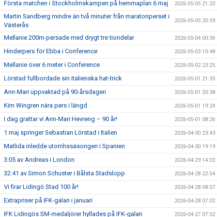
Första matchen i Stockholmskampen på hemmaplan 6 maj
2026-05-05 21:20
Martin Sandberg mindre än två minuter från maratonperset i
2026-05-05 20:59
Västerås
Mellanie 200m-persade med drygt tre tiondelar
2026-05-04 00:36
Hinderpers för Ebba i Conference
2026-05-03 10:48
Mellanie över 6 meter i Conference
2026-05-02 23:25
Lörstad fullbordade sin italienska hat-trick
2026-05-01 21:35
Ann-Mari uppvaktad på 90-årsdagen
2026-05-01 20:38
Kim Wingren nära pers i längd
2026-05-01 19:24
I dag grattar vi Ann-Mari Hevreng – 90 år!
2026-05-01 08:26
1 maj springer Sebastian Lörstad i Italien
2026-04-30 23:43
Matlida inledde utomhssäsongen i Spanien
2026-04-30 19:19
3:05 av Andreas i London
2026-04-29 14:02
32:41 av Simon Schuster i Bålsta Stadslopp
2026-04-28 22:54
Vi firar Lidingö Stad 100 år!
2026-04-28 08:07
Extrapriser på IFK-galan i januari
2026-04-28 07:02
IFK Lidingös SM-medaljörer hyllades på IFK-galan
2026-04-27 07:52