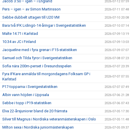
Jacob 3:50 – igen – i England
2026-07-12 07:59
Pers – igen – av Simon Martinsson
2026-07-11 07:48
Sebbe dubbelt uttagen till U20 VM
2026-07-10 20:08
Bara två IFK Lidingö-14-åringar i Sverigestatistiken
2026-07-10 07:14
Malte 14.71 i Karlstad
2026-07-09 13:19
10.34 av JC i Finland
2026-07-09 13:03
Jacqueline med i fyra grenar i F15-statistiken
2026-07-09 07:07
Samuel och Tilda fyror i Sverigestatistiken
2026-07-08 07:23
Sofia nära 200m-perset i Öresundsspelen
2026-07-07 23:39
Fyra IFKare anmälda till morgondagens Folksam GP i
2026-07-07 07:55
Karlstad
P17-topparna i Sverigestatistiken
2026-07-07 07:49
Albin vann höjden i Uppsala
2026-07-06 21:28
Sebbe i topp i P19-statistiken
2026-07-06 07:43
Elva 22-årsjuniorer bland de 20 främsta
2026-07-05 17:30
Silver till Magnus i Nordiska veteranmästerskapen i Oslo
2026-07-05 11:48
Milton sexa i Nordiska juniormästerskapen
2026-07-05 09:37