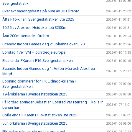
2026-01-12 07:30
Sverigestatistik
Svenskt säsongsbästa på 60m av JC i Örebro
2026-01-11 23:02
Åtta P16-killar i Sverigestatistiken ute 2025
2026-01-11 07:21
10:25 av Alex von Heideken på 3200m
2026-01-10 21:31
Åsa 200m-persade i Örebro
2026-01-10 21:23
Scandic Indoor Games dag 2: Johanna över 3.70
2026-01-10 20:26
Lörstad 17e i VM – och tredje europé
2026-01-10 17:25
Elsa enda IFKaren i F16-Sverigestatistiken
2026-01-10 07:15
Scandic Indoor Games dag 1: Anton tvåa och Alex trea i
2026-01-09 23:17
längd
Löpning dominerar för IFK Lidingö-killarna i
2026-01-09 07:06
Sverigestatistiken
19-årskillarna i Sverigestatistiken 2025
2026-01-08 07:38
På lördag springer Sebastian Lörstad VM i terräng – kolla in
2026-01-07 11:01
banan här
Sofia enda IFKaren i F19-statistiken ute 2025
2026-01-07 07:01
Juniorkillarna i Sverigestatistiken 2025
2026-01-06 08:00
IFK-galan närmar sig med stormsteg!
2026-01-05 17:23