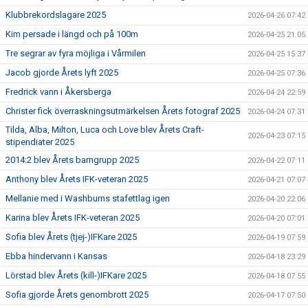
Klubbrekordslagare 2025
2026-04-26 07:42
Kim persade i längd och på 100m
2026-04-25 21:05
Tre segrar av fyra möjliga i Vårmilen
2026-04-25 15:37
Jacob gjorde Årets lyft 2025
2026-04-25 07:36
Fredrick vann i Åkersberga
2026-04-24 22:59
Christer fick överraskningsutmärkelsen Årets fotograf 2025
2026-04-24 07:31
Tilda, Alba, Milton, Luca och Love blev Årets Craft-
2026-04-23 07:15
stipendiater 2025
2014:2 blev Årets barngrupp 2025
2026-04-22 07:11
Anthony blev Årets IFK-veteran 2025
2026-04-21 07:07
Mellanie med i Washburns stafettlag igen
2026-04-20 22:06
Karina blev Årets IFK-veteran 2025
2026-04-20 07:01
Sofia blev Årets (tjej-)IFKare 2025
2026-04-19 07:59
Ebba hindervann i Kansas
2026-04-18 23:29
Lörstad blev Årets (kill-)IFKare 2025
2026-04-18 07:55
Sofia gjorde Årets genombrott 2025
2026-04-17 07:50