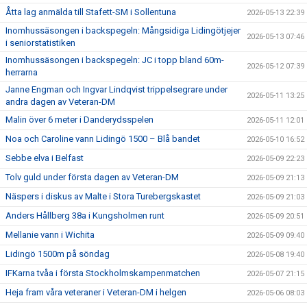
Åtta lag anmälda till Stafett-SM i Sollentuna
2026-05-13 22:39
Inomhussäsongen i backspegeln: Mångsidiga Lidingötjejer
2026-05-13 07:46
i seniorstatistiken
Inomhussäsongen i backspegeln: JC i topp bland 60m-
2026-05-12 07:39
herrarna
Janne Engman och Ingvar Lindqvist trippelsegrare under
2026-05-11 13:25
andra dagen av Veteran-DM
Malin över 6 meter i Danderydsspelen
2026-05-11 12:01
Noa och Caroline vann Lidingö 1500 – Blå bandet
2026-05-10 16:52
Sebbe elva i Belfast
2026-05-09 22:23
Tolv guld under första dagen av Veteran-DM
2026-05-09 21:13
Näspers i diskus av Malte i Stora Turebergskastet
2026-05-09 21:03
Anders Hållberg 38a i Kungsholmen runt
2026-05-09 20:51
Mellanie vann i Wichita
2026-05-09 09:40
Lidingö 1500m på söndag
2026-05-08 19:40
IFKarna tvåa i första Stockholmskampenmatchen
2026-05-07 21:15
Heja fram våra veteraner i Veteran-DM i helgen
2026-05-06 08:03