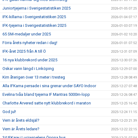
Juniortjejerna i Sverigestatistiken 2025
2026-01-05 07:25
IFK-killarna i Sverigestatistiken 2025
2026-01-04 07:17
IFK-tjejerna i Sverigestatistiken 2025
2026-01-03 07:19
65 SM-medaljer under 2025
2026-01-02 10:20
Förra årets nyheter redan i dag!
2026-01-01 07:52
IFK-året 2025 från A till Ö
2025-12-31 07:09
16 nya klubbrekord under 2025
2025-12-30 07:26
Oskar vann längd i Linköping
2025-12-29 07:00
Kim återigen över 13 meter i tresteg
2025-12-28 08:49
Alla IFKarna persade i sina grenar under SAYO Indoor
2025-12-27 07:48
Evelina tvåa bland tjejerna IF Mantras 5000m-lopp
2025-12-26 08:47
Charlotte Arvered satte nytt klubbrekord i maraton
2025-12-25 16:42
God jul!
2025-12-24 11:15
Vem är årets eldsjäl?
2025-12-23 21:39
Vem är Årets ledare?
2025-12-22 22:15
34 IFKare i Luciaspelens Öppna hus
2025-12-21 07:54