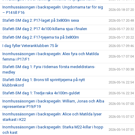
Inomhussäsongen i backspegeln: Ungdomarna tar för sig
2026-05-18 07:20
– P14 till F16
Stafett-SM dag 2: P17-laget på 3x800m sexa
2026-05-17 20:48
Stafett-SM dag 2: P17 4x100-killarna sjua i finalen
2026-05-17 20:32
Stafett-SM dag 2: F17-tjejerna tia på 3x800m
2026-05-17 20:22
I dag fyller Veteranklubben 75 år
2026-05-17 09:46
Inomhussäsongen i backspegeln: Alex fyra och Matilda
2026-05-17 07:04
femma i P17/F1
Stafett-SM dag 1: Fyra i tidernas första medeldistans-
2026-05-17 00:38
medley
Stafett-SM dag 1: Brons till sprinttjejerna på nytt
2026-05-16 22:54
klubbrekord
Stafett-SM dag 1: Tredje raka 4x100m-guldet
2026-05-16 22:34
Inomhussäsongen i backspegeln: William, Jonas och Alba
2026-05-16 07:00
representerar P19/F19
Inomhussäsongen i backspegeln: Alice och Matilda lyser
2026-05-15 07:57
starkast i K22
Inomhussäsongen i backspegeln: Starka M22-killar i hopp
2026-05-14 07:51
och kast