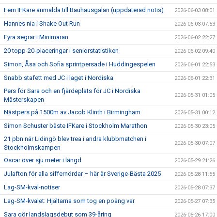
Fem IFKare anmälda till Bauhausgalan (uppdaterad notis)
2026-06-03 08:01
Hannes nia i Shake Out Run
2026-06-03 07:53
Fyra segrar i Minimaran
2026-06-02 22:27
20 topp-20-placeringar i seniorstatistiken
2026-06-02 09:40
Simon, Åsa och Sofia sprintpersade i Huddingespelen
2026-06-01 22:53
Snabb stafett med JC i laget i Nordiska
2026-06-01 22:31
Pers för Sara och en fjärdeplats för JC i Nordiska
2026-05-31 01:05
Mästerskapen
Nästpers på 1500m av Jacob Klinth i Birmingham
2026-05-31 00:12
Simon Schuster bäste IFKare i Stockholm Marathon
2026-05-30 23:05
21 pbn när Lidingö blev trea i andra klubbmatchen i
2026-05-30 07:07
Stockholmskampen
Oscar över sju meter i längd
2026-05-29 21:26
Julafton för alla siffernördar – här är Sverige-Bästa 2025
2026-05-28 11:55
Lag-SM-kval-notiser
2026-05-28 07:37
Lag-SM-kvalet: Hjältarna som tog en poäng var
2026-05-27 07:35
Sara gör landslagsdebut som 39-åring
2026-05-26 17:00