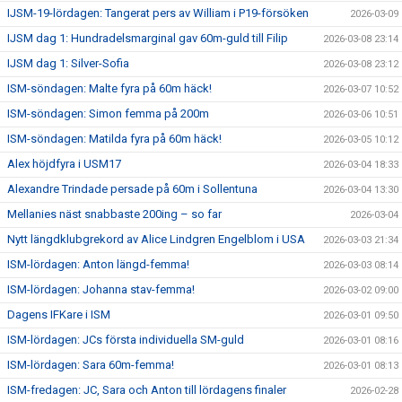
IJSM-19-lördagen: Tangerat pers av William i P19-försöken
2026-03-09
IJSM dag 1: Hundradelsmarginal gav 60m-guld till Filip
2026-03-08 23:14
IJSM dag 1: Silver-Sofia
2026-03-08 23:12
ISM-söndagen: Malte fyra på 60m häck!
2026-03-07 10:52
ISM-söndagen: Simon femma på 200m
2026-03-06 10:51
ISM-söndagen: Matilda fyra på 60m häck!
2026-03-05 10:12
Alex höjdfyra i USM17
2026-03-04 18:33
Alexandre Trindade persade på 60m i Sollentuna
2026-03-04 13:30
Mellanies näst snabbaste 200ing – so far
2026-03-04
Nytt längdklubgrekord av Alice Lindgren Engelblom i USA
2026-03-03 21:34
ISM-lördagen: Anton längd-femma!
2026-03-03 08:14
ISM-lördagen: Johanna stav-femma!
2026-03-02 09:00
Dagens IFKare i ISM
2026-03-01 09:50
ISM-lördagen: JCs första individuella SM-guld
2026-03-01 08:16
ISM-lördagen: Sara 60m-femma!
2026-03-01 08:13
ISM-fredagen: JC, Sara och Anton till lördagens finaler
2026-02-28