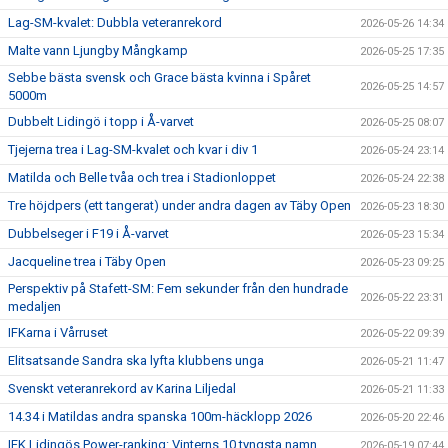
Lag-SM-kvalet: Dubbla veteranrekord
2026-05-26 14:34
Malte vann Ljungby Mångkamp
2026-05-25 17:35
Sebbe bästa svensk och Grace bästa kvinna i Spåret
2026-05-25 14:57
5000m
Dubbelt Lidingö i topp i Å-varvet
2026-05-25 08:07
Tjejerna trea i Lag-SM-kvalet och kvar i div 1
2026-05-24 23:14
Matilda och Belle tvåa och trea i Stadionloppet
2026-05-24 22:38
Tre höjdpers (ett tangerat) under andra dagen av Täby Open
2026-05-23 18:30
Dubbelseger i F19 i Å-varvet
2026-05-23 15:34
Jacqueline trea i Täby Open
2026-05-23 09:25
Perspektiv på Stafett-SM: Fem sekunder från den hundrade
2026-05-22 23:31
medaljen
IFKarna i Vårruset
2026-05-22 09:39
Elitsatsande Sandra ska lyfta klubbens unga
2026-05-21 11:47
Svenskt veteranrekord av Karina Liljedal
2026-05-21 11:33
14.34 i Matildas andra spanska 100m-häcklopp 2026
2026-05-20 22:46
IFK Lidingös Power-ranking: Vinterns 10 tyngsta namn
2026-05-19 07:44