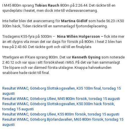
I M45 800m sprang
Tobias Rauch
800m på 2:26.44. Det räckte till en
sjundeplats i heatet, men dock inte till vidareavancemang.
Inte heller blev det avancemang för
Martina Gidlöf
som hade 56.23 i
K50
300m häck, Tiden räckte till en sammanlagd fjortondeplacering.
Tisdagens K55-fyra på 5000m –
Nina Willén Holgersson –
fick inte mer
än ett dygns vila innan det var dags för försök på 800m. I heat 2 blev han
trea på
2:43.60. Det räckte gott och väl till en finalplats
Ytterligare en IFKare sprang 800m. Det var
Kenneth Gysing
som noterade
2:40.12 och var sjua i sitt försöksheat i
M65. På det var han sammanlagt
13e löpare och var därmed första utslagne. Knappa halvsekunden
snabbare hade räckt till final.
Resultat WMAC, Göteborg
Slottskogsvallen
, K35 100m final, torsdag 15
augusti
Resultat WMAC, Göteborg
Ullevi
, M45 800m försök, torsdag 15 augusti
Resultat WMAC, Göteborg
Slottskogsvallen
, K50
300m häck
försök,
torsdag 15 augusti
Resultat WMAC, Göteborg
Ullevi
, K55 800m försök, torsdag 15 augusti
Resultat WMAC, Göteborg
Björlandavallen
, M65 800m försök, torsdag 15
augusti