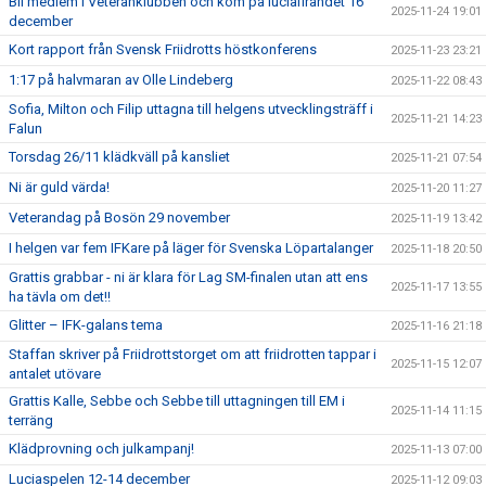
Bli medlem i Veteranklubben och kom på luciafirandet 16
2025-11-24 19:01
december
Kort rapport från Svensk Friidrotts höstkonferens
2025-11-23 23:21
1:17 på halvmaran av Olle Lindeberg
2025-11-22 08:43
Sofia, Milton och Filip uttagna till helgens utvecklingsträff i
2025-11-21 14:23
Falun
Torsdag 26/11 klädkväll på kansliet
2025-11-21 07:54
Ni är guld värda!
2025-11-20 11:27
Veterandag på Bosön 29 november
2025-11-19 13:42
I helgen var fem IFKare på läger för Svenska Löpartalanger
2025-11-18 20:50
Grattis grabbar - ni är klara för Lag SM-finalen utan att ens
2025-11-17 13:55
ha tävla om det!!
Glitter – IFK-galans tema
2025-11-16 21:18
Staffan skriver på Friidrottstorget om att friidrotten tappar i
2025-11-15 12:07
antalet utövare
Grattis Kalle, Sebbe och Sebbe till uttagningen till EM i
2025-11-14 11:15
terräng
Klädprovning och julkampanj!
2025-11-13 07:00
Luciaspelen 12-14 december
2025-11-12 09:03