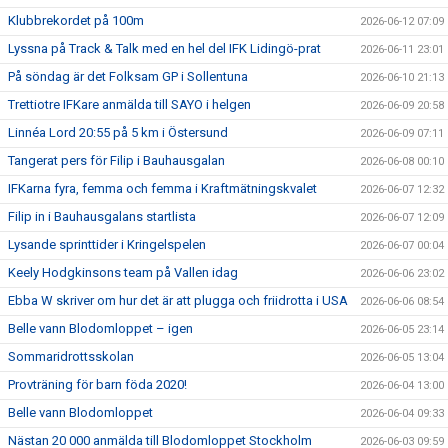
Klubbrekordet på 100m
2026-06-12 07:09
Lyssna på Track & Talk med en hel del IFK Lidingö-prat
2026-06-11 23:01
På söndag är det Folksam GP i Sollentuna
2026-06-10 21:13
Trettiotre IFKare anmälda till SAYO i helgen
2026-06-09 20:58
Linnéa Lord 20:55 på 5 km i Östersund
2026-06-09 07:11
Tangerat pers för Filip i Bauhausgalan
2026-06-08 00:10
IFKarna fyra, femma och femma i Kraftmätningskvalet
2026-06-07 12:32
Filip in i Bauhausgalans startlista
2026-06-07 12:09
Lysande sprinttider i Kringelspelen
2026-06-07 00:04
Keely Hodgkinsons team på Vallen idag
2026-06-06 23:02
Ebba W skriver om hur det är att plugga och friidrotta i USA
2026-06-06 08:54
Belle vann Blodomloppet – igen
2026-06-05 23:14
Sommaridrottsskolan
2026-06-05 13:04
Provträning för barn föda 2020!
2026-06-04 13:00
Belle vann Blodomloppet
2026-06-04 09:33
Nästan 20 000 anmälda till Blodomloppet Stockholm
2026-06-03 09:59