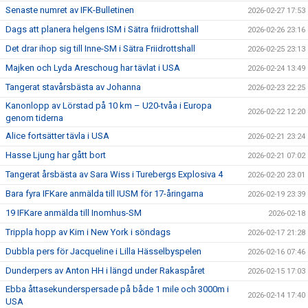
Senaste numret av IFK-Bulletinen
2026-02-27 17:53
Dags att planera helgens ISM i Sätra friidrottshall
2026-02-26 23:16
Det drar ihop sig till Inne-SM i Sätra Friidrottshall
2026-02-25 23:13
Majken och Lyda Areschoug har tävlat i USA
2026-02-24 13:49
Tangerat stavårsbästa av Johanna
2026-02-23 22:25
Kanonlopp av Lörstad på 10 km – U20-tvåa i Europa
2026-02-22 12:20
genom tiderna
Alice fortsätter tävla i USA
2026-02-21 23:24
Hasse Ljung har gått bort
2026-02-21 07:02
Tangerat årsbästa av Sara Wiss i Turebergs Explosiva 4
2026-02-20 23:01
Bara fyra IFKare anmälda till IUSM för 17-åringarna
2026-02-19 23:39
19 IFKare anmälda till Inomhus-SM
2026-02-18
Trippla hopp av Kim i New York i söndags
2026-02-17 21:28
Dubbla pers för Jacqueline i Lilla Hässelbyspelen
2026-02-16 07:46
Dunderpers av Anton HH i längd under Rakaspåret
2026-02-15 17:03
Ebba åttasekunderspersade på både 1 mile och 3000m i
2026-02-14 17:40
USA