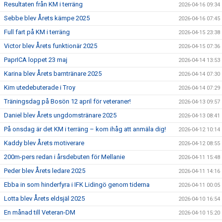
Resultaten från KM i terräng
2026-04-16 09:34
Sebbe blev Årets kämpe 2025
2026-04-16 07:45
Full fart på KM i terräng
2026-04-15 23:38
Victor blev Årets funktionär 2025
2026-04-15 07:36
PaprICA loppet 23 maj
2026-04-14 13:53
Karina blev Årets barntränare 2025
2026-04-14 07:30
Kim utedebuterade i Troy
2026-04-14 07:29
Träningsdag på Bosön 12 april för veteraner!
2026-04-13 09:57
Daniel blev Årets ungdomstränare 2025
2026-04-13 08:41
På onsdag är det KM i terräng – kom ihåg att anmäla dig!
2026-04-12 10:14
Kaddy blev Årets motiverare
2026-04-12 08:55
200m-pers redan i årsdebuten för Mellanie
2026-04-11 15:48
Peder blev Årets ledare 2025
2026-04-11 14:16
Ebba in som hinderfyra i IFK Lidingö genom tiderna
2026-04-11 00:05
Lotta blev Årets eldsjäl 2025
2026-04-10 16:54
En månad till Veteran-DM
2026-04-10 15:20