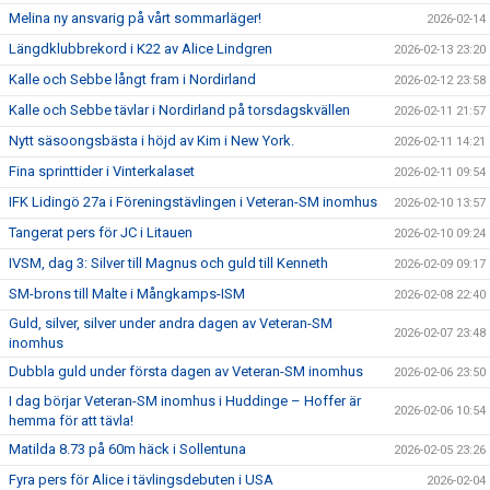
Melina ny ansvarig på vårt sommarläger!
2026-02-14
Längdklubbrekord i K22 av Alice Lindgren
2026-02-13 23:20
Kalle och Sebbe långt fram i Nordirland
2026-02-12 23:58
Kalle och Sebbe tävlar i Nordirland på torsdagskvällen
2026-02-11 21:57
Nytt säsoongsbästa i höjd av Kim i New York.
2026-02-11 14:21
Fina sprinttider i Vinterkalaset
2026-02-11 09:54
IFK Lidingö 27a i Föreningstävlingen i Veteran-SM inomhus
2026-02-10 13:57
Tangerat pers för JC i Litauen
2026-02-10 09:24
IVSM, dag 3: Silver till Magnus och guld till Kenneth
2026-02-09 09:17
SM-brons till Malte i Mångkamps-ISM
2026-02-08 22:40
Guld, silver, silver under andra dagen av Veteran-SM
2026-02-07 23:48
inomhus
Dubbla guld under första dagen av Veteran-SM inomhus
2026-02-06 23:50
I dag börjar Veteran-SM inomhus i Huddinge – Hoffer är
2026-02-06 10:54
hemma för att tävla!
Matilda 8.73 på 60m häck i Sollentuna
2026-02-05 23:26
Fyra pers för Alice i tävlingsdebuten i USA
2026-02-04