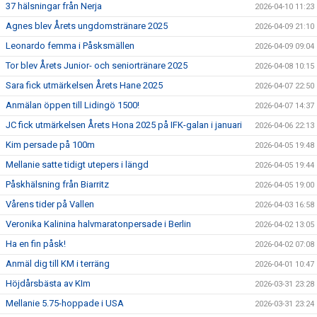
37 hälsningar från Nerja
2026-04-10 11:23
Agnes blev Årets ungdomstränare 2025
2026-04-09 21:10
Leonardo femma i Påsksmällen
2026-04-09 09:04
Tor blev Årets Junior- och seniortränare 2025
2026-04-08 10:15
Sara fick utmärkelsen Årets Hane 2025
2026-04-07 22:50
Anmälan öppen till Lidingö 1500!
2026-04-07 14:37
JC fick utmärkelsen Årets Hona 2025 på IFK-galan i januari
2026-04-06 22:13
Kim persade på 100m
2026-04-05 19:48
Mellanie satte tidigt utepers i längd
2026-04-05 19:44
Påskhälsning från Biarritz
2026-04-05 19:00
Vårens tider på Vallen
2026-04-03 16:58
Veronika Kalinina halvmaratonpersade i Berlin
2026-04-02 13:05
Ha en fin påsk!
2026-04-02 07:08
Anmäl dig till KM i terräng
2026-04-01 10:47
Höjdårsbästa av KIm
2026-03-31 23:28
Mellanie 5.75-hoppade i USA
2026-03-31 23:24