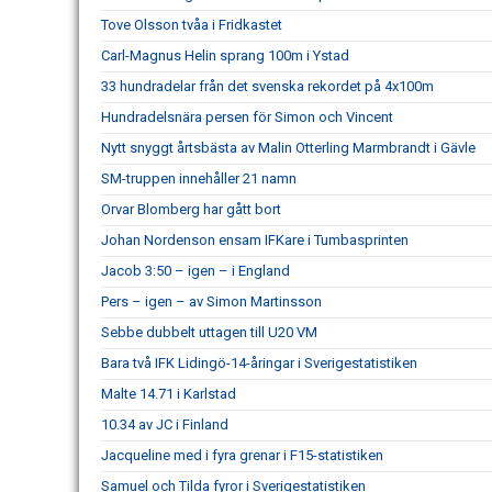
Tove Olsson tvåa i Fridkastet
Carl-Magnus Helin sprang 100m i Ystad
33 hundradelar från det svenska rekordet på 4x100m
Hundradelsnära persen för Simon och Vincent
Nytt snyggt årtsbästa av Malin Otterling Marmbrandt i Gävle
SM-truppen innehåller 21 namn
Orvar Blomberg har gått bort
Johan Nordenson ensam IFKare i Tumbasprinten
Jacob 3:50 – igen – i England
Pers – igen – av Simon Martinsson
Sebbe dubbelt uttagen till U20 VM
Bara två IFK Lidingö-14-åringar i Sverigestatistiken
Malte 14.71 i Karlstad
10.34 av JC i Finland
Jacqueline med i fyra grenar i F15-statistiken
Samuel och Tilda fyror i Sverigestatistiken