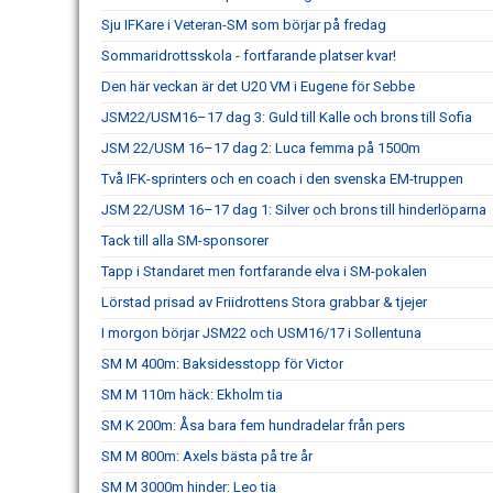
Sju IFKare i Veteran-SM som börjar på fredag
Sommaridrottsskola - fortfarande platser kvar!
Den här veckan är det U20 VM i Eugene för Sebbe
JSM22/USM16–17 dag 3: Guld till Kalle och brons till Sofia
JSM 22/USM 16–17 dag 2: Luca femma på 1500m
Två IFK-sprinters och en coach i den svenska EM-truppen
JSM 22/USM 16–17 dag 1: Silver och brons till hinderlöparna
Tack till alla SM-sponsorer
Tapp i Standaret men fortfarande elva i SM-pokalen
Lörstad prisad av Friidrottens Stora grabbar & tjejer
I morgon börjar JSM22 och USM16/17 i Sollentuna
SM M 400m: Baksidesstopp för Victor
SM M 110m häck: Ekholm tia
SM K 200m: Åsa bara fem hundradelar från pers
SM M 800m: Axels bästa på tre år
SM M 3000m hinder: Leo tia