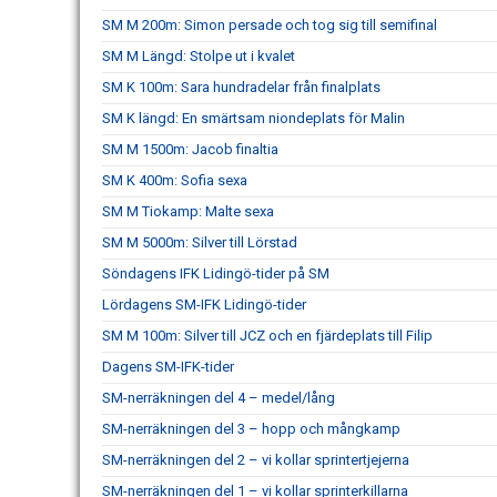
SM M 200m: Simon persade och tog sig till semifinal
SM M Längd: Stolpe ut i kvalet
SM K 100m: Sara hundradelar från finalplats
SM K längd: En smärtsam niondeplats för Malin
SM M 1500m: Jacob finaltia
SM K 400m: Sofia sexa
SM M Tiokamp: Malte sexa
SM M 5000m: Silver till Lörstad
Söndagens IFK Lidingö-tider på SM
Lördagens SM-IFK Lidingö-tider
SM M 100m: Silver till JCZ och en fjärdeplats till Filip
Dagens SM-IFK-tider
SM-nerräkningen del 4 – medel/lång
SM-nerräkningen del 3 – hopp och mångkamp
SM-nerräkningen del 2 – vi kollar sprintertjejerna
SM-nerräkningen del 1 – vi kollar sprinterkillarna