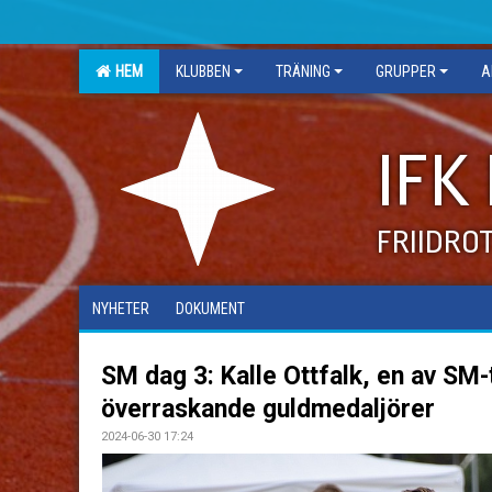
HEM
KLUBBEN
TRÄNING
GRUPPER
A
IFK
FRIIDRO
NYHETER
DOKUMENT
SM dag 3: Kalle Ottfalk, en av SM
överraskande guldmedaljörer
2024-06-30 17:24