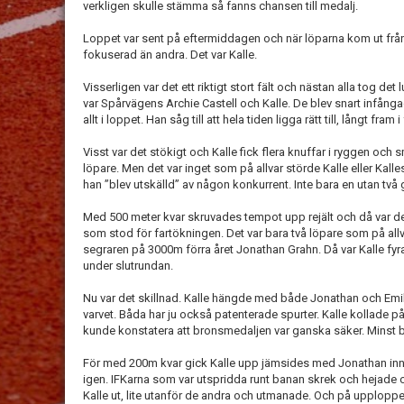
verkligen skulle stämma så fanns chansen till medalj.
Loppet var sent på eftermiddagen och när löparna kom ut från
fokuserad än andra. Det var Kalle.
Visserligen var det ett riktigt stort fält och nästan alla tog de
var Spårvägens Archie Castell och Kalle. De blev snart infånga
allt i loppet. Han såg till att hela tiden ligga rätt till, långt fram i
Visst var det stökigt och Kalle fick flera knuffar i ryggen och 
löpare. Men det var inget som på allvar störde Kalle eller Kalle
han ”blev utskälld” av någon konkurrent. Inte bara en utan två 
Med 500 meter kvar skruvades tempot upp rejält och då var d
som stod för fartökningen. Det var bara två löpare som på a
segraren på 3000m förra året Jonathan Grahn. Då var Kalle 
under slutrundan.
Nu var det skillnad. Kalle hängde med både Jonathan och Emi
varvet. Båda har ju också patenterade spurter. Kalle kollade
kunde konstatera att bronsmedaljen var ganska säker. Minst 
För med 200m kvar gick Kalle upp jämsides med Jonathan in
igen. IFKarna som var utspridda runt banan skrek och hejade 
Kalle ut, lite utanför de andra och utmanade. Och på upploppe