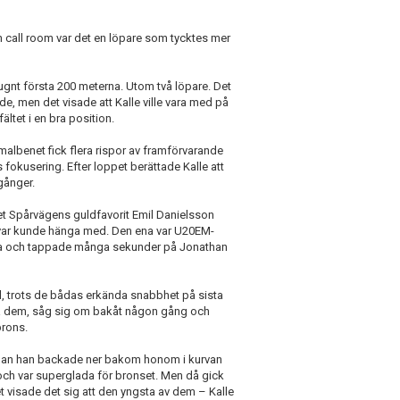
 call room var det en löpare som tycktes mer
t lugnt första 200 meterna. Utom två löpare. Det
de, men det visade att Kalle ville vara med på
 fältet i en bra position.
smalbenet fick flera rispor av framförvarande
s fokusering. Efter loppet berättade Kalle att
gånger.
et Spårvägens guldfavorit Emil Danielsson
llvar kunde hänga med. Den ena var U20EM-
fyra och tappade många sekunder på Jonathan
l, trots de bådas erkända snabbhet på sista
 på dem, såg sig om bakåt någon gång och
brons.
nan han backade ner bakom honom i kurvan
och var superglada för bronset. Men då gick
t visade det sig att den yngsta av dem – Kalle