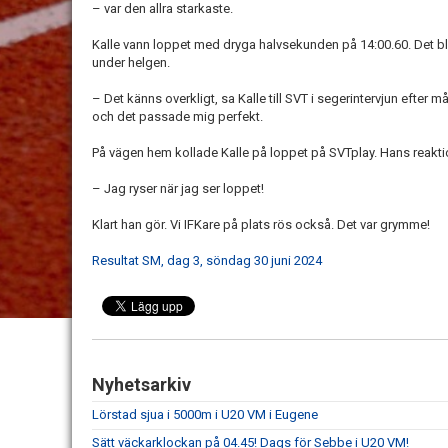
– var den allra starkaste.
Kalle vann loppet med dryga halvsekunden på 14:00.60. Det b
under helgen.
– Det känns overkligt, sa Kalle till SVT i segerintervjun efter 
och det passade mig perfekt.
På vägen hem kollade Kalle på loppet på SVTplay. Hans reakti
– Jag ryser när jag ser loppet!
Klart han gör. Vi IFKare på plats rös också. Det var grymme!
Resultat SM, dag 3, söndag 30 juni 2024
Nyhetsarkiv
Lörstad sjua i 5000m i U20 VM i Eugene
Sätt väckarklockan på 04.45! Dags för Sebbe i U20 VM!