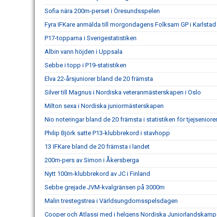
Sofia nära 200m-perset i Öresundsspelen
Fyra IFKare anmälda till morgondagens Folksam GP i Karlstad
P17-topparna i Sverigestatistiken
Albin vann höjden i Uppsala
Sebbe i topp i P19-statistiken
Elva 22-årsjuniorer bland de 20 främsta
Silver till Magnus i Nordiska veteranmästerskapen i Oslo
Milton sexa i Nordiska juniormästerskapen
Nio noteringar bland de 20 främsta i statistiken för tjejseniore
Philip Björk satte P13-klubbrekord i stavhopp
13 IFKare bland de 20 främsta i landet
200m-pers av Simon i Åkersberga
Nytt 100m-klubbrekord av JC i Finland
Sebbe grejade JVM-kvalgränsen på 3000m
Malin trestegstrea i Världsungdomsspelsdagen
Cooper och Atlassi med i helgens Nordiska Juniorlandskamp