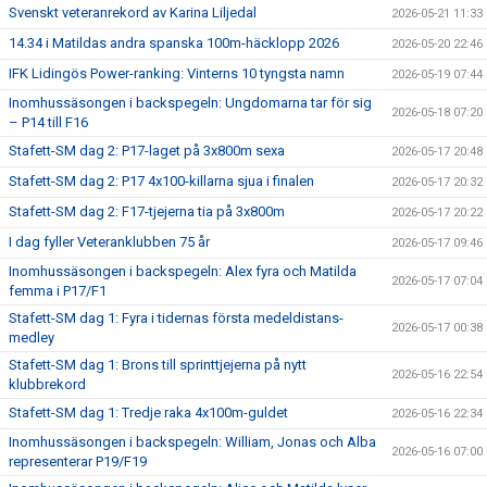
Svenskt veteranrekord av Karina Liljedal
2026-05-21 11:33
14.34 i Matildas andra spanska 100m-häcklopp 2026
2026-05-20 22:46
IFK Lidingös Power-ranking: Vinterns 10 tyngsta namn
2026-05-19 07:44
Inomhussäsongen i backspegeln: Ungdomarna tar för sig
2026-05-18 07:20
– P14 till F16
Stafett-SM dag 2: P17-laget på 3x800m sexa
2026-05-17 20:48
Stafett-SM dag 2: P17 4x100-killarna sjua i finalen
2026-05-17 20:32
Stafett-SM dag 2: F17-tjejerna tia på 3x800m
2026-05-17 20:22
I dag fyller Veteranklubben 75 år
2026-05-17 09:46
Inomhussäsongen i backspegeln: Alex fyra och Matilda
2026-05-17 07:04
femma i P17/F1
Stafett-SM dag 1: Fyra i tidernas första medeldistans-
2026-05-17 00:38
medley
Stafett-SM dag 1: Brons till sprinttjejerna på nytt
2026-05-16 22:54
klubbrekord
Stafett-SM dag 1: Tredje raka 4x100m-guldet
2026-05-16 22:34
Inomhussäsongen i backspegeln: William, Jonas och Alba
2026-05-16 07:00
representerar P19/F19