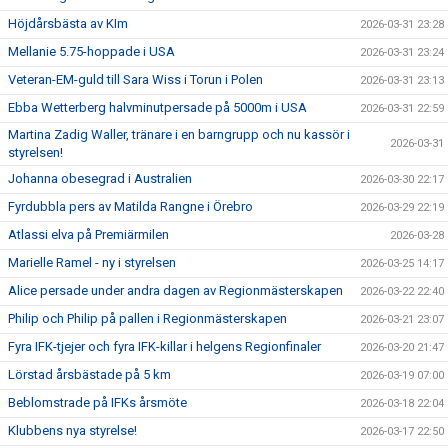
Höjdårsbästa av KIm
2026-03-31 23:28
Mellanie 5.75-hoppade i USA
2026-03-31 23:24
Veteran-EM-guld till Sara Wiss i Torun i Polen
2026-03-31 23:13
Ebba Wetterberg halvminutpersade på 5000m i USA
2026-03-31 22:59
Martina Zadig Waller, tränare i en barngrupp och nu kassör i
2026-03-31
styrelsen!
Johanna obesegrad i Australien
2026-03-30 22:17
Fyrdubbla pers av Matilda Rangne i Örebro
2026-03-29 22:19
Atlassi elva på Premiärmilen
2026-03-28
Marielle Ramel - ny i styrelsen
2026-03-25 14:17
Alice persade under andra dagen av Regionmästerskapen
2026-03-22 22:40
Philip och Philip på pallen i Regionmästerskapen
2026-03-21 23:07
Fyra IFK-tjejer och fyra IFK-killar i helgens Regionfinaler
2026-03-20 21:47
Lörstad årsbästade på 5 km
2026-03-19 07:00
Beblomstrade på IFKs årsmöte
2026-03-18 22:04
Klubbens nya styrelse!
2026-03-17 22:50