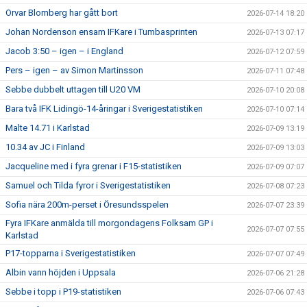
Orvar Blomberg har gått bort
2026-07-14 18:20
Johan Nordenson ensam IFKare i Tumbasprinten
2026-07-13 07:17
Jacob 3:50 – igen – i England
2026-07-12 07:59
Pers – igen – av Simon Martinsson
2026-07-11 07:48
Sebbe dubbelt uttagen till U20 VM
2026-07-10 20:08
Bara två IFK Lidingö-14-åringar i Sverigestatistiken
2026-07-10 07:14
Malte 14.71 i Karlstad
2026-07-09 13:19
10.34 av JC i Finland
2026-07-09 13:03
Jacqueline med i fyra grenar i F15-statistiken
2026-07-09 07:07
Samuel och Tilda fyror i Sverigestatistiken
2026-07-08 07:23
Sofia nära 200m-perset i Öresundsspelen
2026-07-07 23:39
Fyra IFKare anmälda till morgondagens Folksam GP i
2026-07-07 07:55
Karlstad
P17-topparna i Sverigestatistiken
2026-07-07 07:49
Albin vann höjden i Uppsala
2026-07-06 21:28
Sebbe i topp i P19-statistiken
2026-07-06 07:43