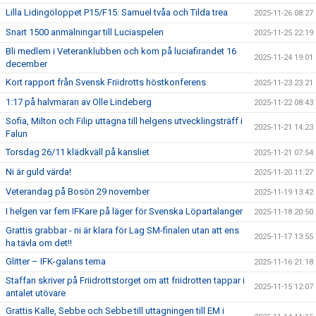
Lilla Lidingöloppet P15/F15: Samuel tvåa och Tilda trea
2025-11-26 08:27
Snart 1500 anmälningar till Luciaspelen
2025-11-25 22:19
Bli medlem i Veteranklubben och kom på luciafirandet 16
2025-11-24 19:01
december
Kort rapport från Svensk Friidrotts höstkonferens
2025-11-23 23:21
1:17 på halvmaran av Olle Lindeberg
2025-11-22 08:43
Sofia, Milton och Filip uttagna till helgens utvecklingsträff i
2025-11-21 14:23
Falun
Torsdag 26/11 klädkväll på kansliet
2025-11-21 07:54
Ni är guld värda!
2025-11-20 11:27
Veterandag på Bosön 29 november
2025-11-19 13:42
I helgen var fem IFKare på läger för Svenska Löpartalanger
2025-11-18 20:50
Grattis grabbar - ni är klara för Lag SM-finalen utan att ens
2025-11-17 13:55
ha tävla om det!!
Glitter – IFK-galans tema
2025-11-16 21:18
Staffan skriver på Friidrottstorget om att friidrotten tappar i
2025-11-15 12:07
antalet utövare
Grattis Kalle, Sebbe och Sebbe till uttagningen till EM i