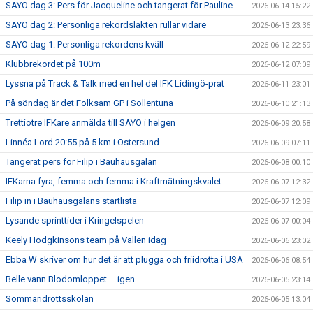
SAYO dag 3: Pers för Jacqueline och tangerat för Pauline
2026-06-14 15:22
SAYO dag 2: Personliga rekordslakten rullar vidare
2026-06-13 23:36
SAYO dag 1: Personliga rekordens kväll
2026-06-12 22:59
Klubbrekordet på 100m
2026-06-12 07:09
Lyssna på Track & Talk med en hel del IFK Lidingö-prat
2026-06-11 23:01
På söndag är det Folksam GP i Sollentuna
2026-06-10 21:13
Trettiotre IFKare anmälda till SAYO i helgen
2026-06-09 20:58
Linnéa Lord 20:55 på 5 km i Östersund
2026-06-09 07:11
Tangerat pers för Filip i Bauhausgalan
2026-06-08 00:10
IFKarna fyra, femma och femma i Kraftmätningskvalet
2026-06-07 12:32
Filip in i Bauhausgalans startlista
2026-06-07 12:09
Lysande sprinttider i Kringelspelen
2026-06-07 00:04
Keely Hodgkinsons team på Vallen idag
2026-06-06 23:02
Ebba W skriver om hur det är att plugga och friidrotta i USA
2026-06-06 08:54
Belle vann Blodomloppet – igen
2026-06-05 23:14
Sommaridrottsskolan
2026-06-05 13:04