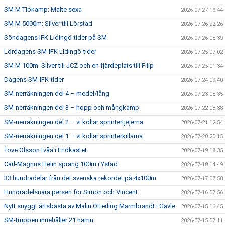
SM M Tiokamp: Malte sexa
2026-07-27 19:44
SM M 5000m: Silver till Lörstad
2026-07-26 22:26
Söndagens IFK Lidingö-tider på SM
2026-07-26 08:39
Lördagens SM-IFK Lidingö-tider
2026-07-25 07:02
SM M 100m: Silver till JCZ och en fjärdeplats till Filip
2026-07-25 01:34
Dagens SM-IFK-tider
2026-07-24 09:40
SM-nerräkningen del 4 – medel/lång
2026-07-23 08:35
SM-nerräkningen del 3 – hopp och mångkamp
2026-07-22 08:38
SM-nerräkningen del 2 – vi kollar sprintertjejerna
2026-07-21 12:54
SM-nerräkningen del 1 – vi kollar sprinterkillarna
2026-07-20 20:15
Tove Olsson tvåa i Fridkastet
2026-07-19 18:35
Carl-Magnus Helin sprang 100m i Ystad
2026-07-18 14:49
33 hundradelar från det svenska rekordet på 4x100m
2026-07-17 07:58
Hundradelsnära persen för Simon och Vincent
2026-07-16 07:56
Nytt snyggt årtsbästa av Malin Otterling Marmbrandt i Gävle
2026-07-15 16:45
SM-truppen innehåller 21 namn
2026-07-15 07:11