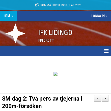
SOMMARIDROTTSSKOLAN 2026
HEM
LOGGA IN
IFK LIDINGÖ
FRIIDROTT
NYHETER
DOKUMENT
SM dag 2: Två pers av tjejerna i
<
>
200m-försöken