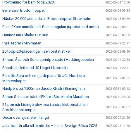
Provträning för barn föda 2020!
2026-06-04 13:00
Belle vann Blodomloppet
2026-06-04 09:33
Nästan 20 000 anmälda till Blodomloppet Stockholm
2026-06-03 09:59
Fem IFKare anmälda till Bauhausgalan (uppdaterad notis)
2026-06-03 08:01
Hannes nia i Shake Out Run
2026-06-03 07:53
Fyra segrar i Minimaran
2026-06-02 22:27
20 topp-20-placeringar i seniorstatistiken
2026-06-02 09:40
Simon, Åsa och Sofia sprintpersade i Huddingespelen
2026-06-01 22:53
Snabb stafett med JC i laget i Nordiska
2026-06-01 22:31
Pers för Sara och en fjärdeplats för JC i Nordiska
2026-05-31 01:05
Mästerskapen
Nästpers på 1500m av Jacob Klinth i Birmingham
2026-05-31 00:12
Simon Schuster bäste IFKare i Stockholm Marathon
2026-05-30 23:05
21 pbn när Lidingö blev trea i andra klubbmatchen i
2026-05-30 07:07
Stockholmskampen
Oscar över sju meter i längd
2026-05-29 21:26
Julafton för alla siffernördar – här är Sverige-Bästa 2025
2026-05-28 11:55