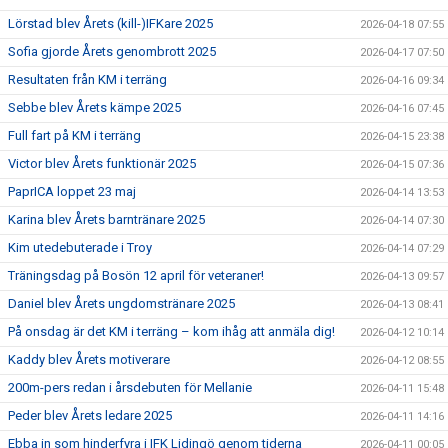
Lörstad blev Årets (kill-)IFKare 2025
2026-04-18 07:55
Sofia gjorde Årets genombrott 2025
2026-04-17 07:50
Resultaten från KM i terräng
2026-04-16 09:34
Sebbe blev Årets kämpe 2025
2026-04-16 07:45
Full fart på KM i terräng
2026-04-15 23:38
Victor blev Årets funktionär 2025
2026-04-15 07:36
PaprICA loppet 23 maj
2026-04-14 13:53
Karina blev Årets barntränare 2025
2026-04-14 07:30
Kim utedebuterade i Troy
2026-04-14 07:29
Träningsdag på Bosön 12 april för veteraner!
2026-04-13 09:57
Daniel blev Årets ungdomstränare 2025
2026-04-13 08:41
På onsdag är det KM i terräng – kom ihåg att anmäla dig!
2026-04-12 10:14
Kaddy blev Årets motiverare
2026-04-12 08:55
200m-pers redan i årsdebuten för Mellanie
2026-04-11 15:48
Peder blev Årets ledare 2025
2026-04-11 14:16
Ebba in som hinderfyra i IFK Lidingö genom tiderna
2026-04-11 00:05