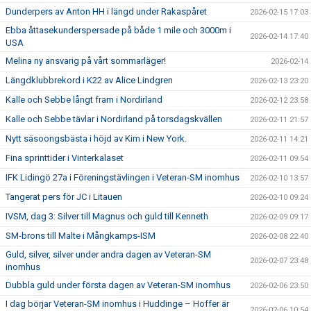
Dunderpers av Anton HH i längd under Rakaspåret
2026-02-15 17:03
Ebba åttasekunderspersade på både 1 mile och 3000m i
2026-02-14 17:40
USA
Melina ny ansvarig på vårt sommarläger!
2026-02-14
Längdklubbrekord i K22 av Alice Lindgren
2026-02-13 23:20
Kalle och Sebbe långt fram i Nordirland
2026-02-12 23:58
Kalle och Sebbe tävlar i Nordirland på torsdagskvällen
2026-02-11 21:57
Nytt säsoongsbästa i höjd av Kim i New York.
2026-02-11 14:21
Fina sprinttider i Vinterkalaset
2026-02-11 09:54
IFK Lidingö 27a i Föreningstävlingen i Veteran-SM inomhus
2026-02-10 13:57
Tangerat pers för JC i Litauen
2026-02-10 09:24
IVSM, dag 3: Silver till Magnus och guld till Kenneth
2026-02-09 09:17
SM-brons till Malte i Mångkamps-ISM
2026-02-08 22:40
Guld, silver, silver under andra dagen av Veteran-SM
2026-02-07 23:48
inomhus
Dubbla guld under första dagen av Veteran-SM inomhus
2026-02-06 23:50
I dag börjar Veteran-SM inomhus i Huddinge – Hoffer är
2026-02-06 10:54