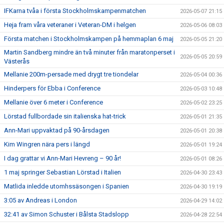
IFKarna tvåa i första Stockholmskampenmatchen
2026-05-07 21:15
Heja fram våra veteraner i Veteran-DM i helgen
2026-05-06 08:03
Första matchen i Stockholmskampen på hemmaplan 6 maj
2026-05-05 21:20
Martin Sandberg mindre än två minuter från maratonperset i
2026-05-05 20:59
Västerås
Mellanie 200m-persade med drygt tre tiondelar
2026-05-04 00:36
Hinderpers för Ebba i Conference
2026-05-03 10:48
Mellanie över 6 meter i Conference
2026-05-02 23:25
Lörstad fullbordade sin italienska hat-trick
2026-05-01 21:35
Ann-Mari uppvaktad på 90-årsdagen
2026-05-01 20:38
Kim Wingren nära pers i längd
2026-05-01 19:24
I dag grattar vi Ann-Mari Hevreng – 90 år!
2026-05-01 08:26
1 maj springer Sebastian Lörstad i Italien
2026-04-30 23:43
Matlida inledde utomhssäsongen i Spanien
2026-04-30 19:19
3:05 av Andreas i London
2026-04-29 14:02
32:41 av Simon Schuster i Bålsta Stadslopp
2026-04-28 22:54