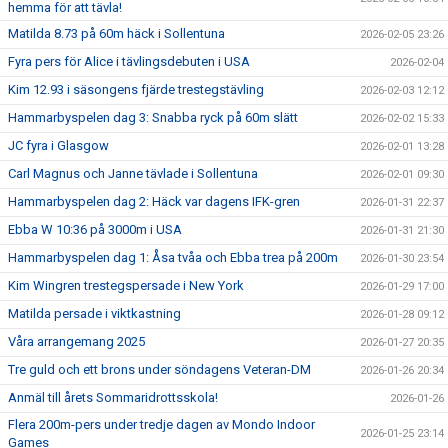
hemma för att tävla!
Matilda 8.73 på 60m häck i Sollentuna
2026-02-05 23:26
Fyra pers för Alice i tävlingsdebuten i USA
2026-02-04
Kim 12.93 i säsongens fjärde trestegstävling
2026-02-03 12:12
Hammarbyspelen dag 3: Snabba ryck på 60m slätt
2026-02-02 15:33
JC fyra i Glasgow
2026-02-01 13:28
Carl Magnus och Janne tävlade i Sollentuna
2026-02-01 09:30
Hammarbyspelen dag 2: Häck var dagens IFK-gren
2026-01-31 22:37
Ebba W 10:36 på 3000m i USA
2026-01-31 21:30
Hammarbyspelen dag 1: Åsa tvåa och Ebba trea på 200m
2026-01-30 23:54
Kim Wingren trestegspersade i New York
2026-01-29 17:00
Matilda persade i viktkastning
2026-01-28 09:12
Våra arrangemang 2025
2026-01-27 20:35
Tre guld och ett brons under söndagens Veteran-DM
2026-01-26 20:34
Anmäl till årets Sommaridrottsskola!
2026-01-26
Flera 200m-pers under tredje dagen av Mondo Indoor
2026-01-25 23:14
Games