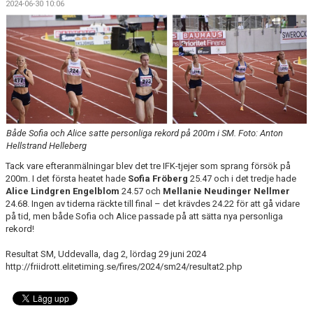
2024-06-30 10:06
Både Sofia och Alice satte personliga rekord på 200m i SM. Foto: Anton
Hellstrand Helleberg
Tack vare efteranmälningar blev det tre IFK-tjejer som sprang försök på
200m. I det första heatet hade
Sofia Fröberg
25.47 och i det tredje hade
Alice Lindgren Engelblom
24.57 och
Mellanie Neudinger Nellmer
24.68. Ingen av tiderna räckte till final – det krävdes 24.22 för att gå vidare
på tid, men både Sofia och Alice passade på att sätta nya personliga
rekord!
Resultat SM, Uddevalla, dag 2, lördag 29 juni 2024
http://friidrott.elitetiming.se/fires/2024/sm24/resultat2.php