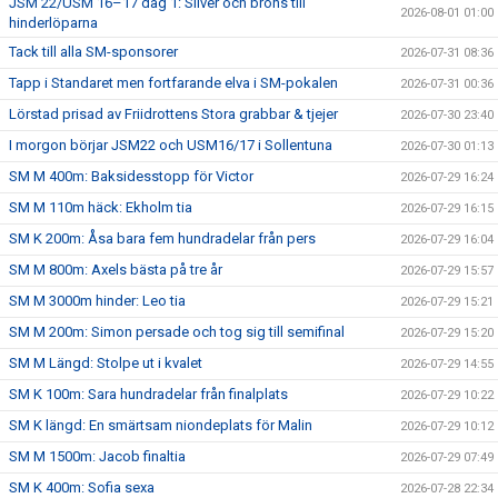
JSM 22/USM 16–17 dag 1: Silver och brons till
2026-08-01 01:00
hinderlöparna
Tack till alla SM-sponsorer
2026-07-31 08:36
Tapp i Standaret men fortfarande elva i SM-pokalen
2026-07-31 00:36
Lörstad prisad av Friidrottens Stora grabbar & tjejer
2026-07-30 23:40
I morgon börjar JSM22 och USM16/17 i Sollentuna
2026-07-30 01:13
SM M 400m: Baksidesstopp för Victor
2026-07-29 16:24
SM M 110m häck: Ekholm tia
2026-07-29 16:15
SM K 200m: Åsa bara fem hundradelar från pers
2026-07-29 16:04
SM M 800m: Axels bästa på tre år
2026-07-29 15:57
SM M 3000m hinder: Leo tia
2026-07-29 15:21
SM M 200m: Simon persade och tog sig till semifinal
2026-07-29 15:20
SM M Längd: Stolpe ut i kvalet
2026-07-29 14:55
SM K 100m: Sara hundradelar från finalplats
2026-07-29 10:22
SM K längd: En smärtsam niondeplats för Malin
2026-07-29 10:12
SM M 1500m: Jacob finaltia
2026-07-29 07:49
SM K 400m: Sofia sexa
2026-07-28 22:34