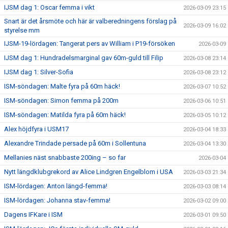
IJSM dag 1: Oscar femma i vikt
2026-03-09 23:15
Snart är det årsmöte och här är valberedningens förslag på
2026-03-09 16:02
styrelse mm
IJSM-19-lördagen: Tangerat pers av William i P19-försöken
2026-03-09
IJSM dag 1: Hundradelsmarginal gav 60m-guld till Filip
2026-03-08 23:14
IJSM dag 1: Silver-Sofia
2026-03-08 23:12
ISM-söndagen: Malte fyra på 60m häck!
2026-03-07 10:52
ISM-söndagen: Simon femma på 200m
2026-03-06 10:51
ISM-söndagen: Matilda fyra på 60m häck!
2026-03-05 10:12
Alex höjdfyra i USM17
2026-03-04 18:33
Alexandre Trindade persade på 60m i Sollentuna
2026-03-04 13:30
Mellanies näst snabbaste 200ing – so far
2026-03-04
Nytt längdklubgrekord av Alice Lindgren Engelblom i USA
2026-03-03 21:34
ISM-lördagen: Anton längd-femma!
2026-03-03 08:14
ISM-lördagen: Johanna stav-femma!
2026-03-02 09:00
Dagens IFKare i ISM
2026-03-01 09:50