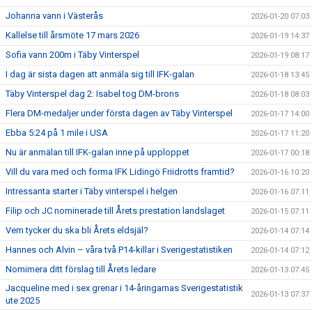
Johanna vann i Västerås
2026-01-20 07:03
Kallelse till årsmöte 17 mars 2026
2026-01-19 14:37
Sofia vann 200m i Täby Vinterspel
2026-01-19 08:17
I dag är sista dagen att anmäla sig till IFK-galan
2026-01-18 13:45
Täby Vinterspel dag 2: Isabel tog DM-brons
2026-01-18 08:03
Flera DM-medaljer under första dagen av Täby Vinterspel
2026-01-17 14:00
Ebba 5:24 på 1 mile i USA
2026-01-17 11:20
Nu är anmälan till IFK-galan inne på upploppet
2026-01-17 00:18
Vill du vara med och forma IFK Lidingö Friidrotts framtid?
2026-01-16 10:20
Intressanta starter i Täby vinterspel i helgen
2026-01-16 07:11
Filip och JC nominerade till Årets prestation landslaget
2026-01-15 07:11
Vem tycker du ska bli Årets eldsjäl?
2026-01-14 07:14
Hannes och Alvin – våra två P14-killar i Sverigestatistiken
2026-01-14 07:12
Nomimera ditt förslag till Årets ledare
2026-01-13 07:45
Jacqueline med i sex grenar i 14-åringarnas Sverigestatistik
2026-01-13 07:37
ute 2025