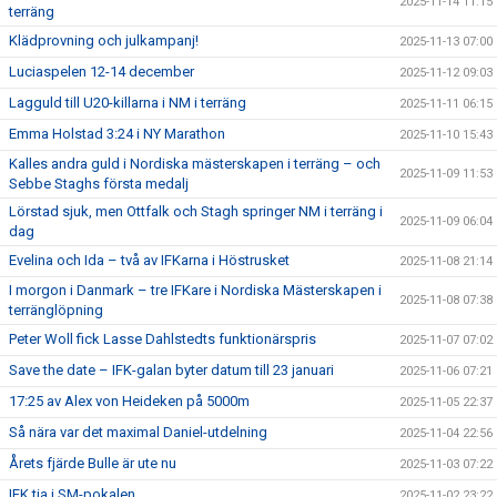
2025-11-14 11:15
terräng
Klädprovning och julkampanj!
2025-11-13 07:00
Luciaspelen 12-14 december
2025-11-12 09:03
Lagguld till U20-killarna i NM i terräng
2025-11-11 06:15
Emma Holstad 3:24 i NY Marathon
2025-11-10 15:43
Kalles andra guld i Nordiska mästerskapen i terräng – och
2025-11-09 11:53
Sebbe Staghs första medalj
Lörstad sjuk, men Ottfalk och Stagh springer NM i terräng i
2025-11-09 06:04
dag
Evelina och Ida – två av IFKarna i Höstrusket
2025-11-08 21:14
I morgon i Danmark – tre IFKare i Nordiska Mästerskapen i
2025-11-08 07:38
terränglöpning
Peter Woll fick Lasse Dahlstedts funktionärspris
2025-11-07 07:02
Save the date – IFK-galan byter datum till 23 januari
2025-11-06 07:21
17:25 av Alex von Heideken på 5000m
2025-11-05 22:37
Så nära var det maximal Daniel-utdelning
2025-11-04 22:56
Årets fjärde Bulle är ute nu
2025-11-03 07:22
IFK tia i SM-pokalen
2025-11-02 23:22