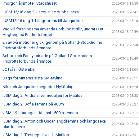
Imorgon årsmöte i Stadshuset
2026-03-16 11:59
IUSM 15/16 dag 2: Jacqueline dubbel sexa
2026-03-15 20:47
IUSM15-16 dag 1: Längdbrons till Jacqueline
2026-03-14 23:18
Vad vill föreningarna använda Förbundet till?, undrar Curt
2026-03-13 22:49
Högberg på Friidrottstorget
En av två motioner gick igenom på Gotland-Stockholms
2026-03-12 20:38
Friidrottsförbunds årsmöte
Sebbe och Fanny prisade på Gotland-Stockholms
2026-03-12 18:49
Friidrottsförbunds årsmöte
JC tvåa i Österrike
2026-03-12 15:04
Dags för vinterns sista SM-tävling
2026-03-11 23:11
Nils och Jacqueline segrade i Nyköping
2026-03-11 13:20
IJSM dag 2: Andra silvermedaljen för Matilda
2026-03-10 23:33
IJSM dag 2: Sofia femma på 400m
2026-03-10 23:27
IJSM-19-söndagen: Atlassi 1500m-femma
2026-03-10 23:17
IJSM dag 2: Anton och Oscar längdfemma och längdsexa
2026-03-10 23:15
plus kulsexa
IJSM dag 1: Trestegssilver till Matilda
2026-03-09 23:31