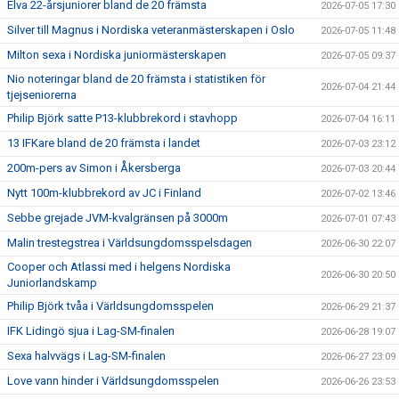
Elva 22-årsjuniorer bland de 20 främsta
2026-07-05 17:30
Silver till Magnus i Nordiska veteranmästerskapen i Oslo
2026-07-05 11:48
Milton sexa i Nordiska juniormästerskapen
2026-07-05 09:37
Nio noteringar bland de 20 främsta i statistiken för
2026-07-04 21:44
tjejseniorerna
Philip Björk satte P13-klubbrekord i stavhopp
2026-07-04 16:11
13 IFKare bland de 20 främsta i landet
2026-07-03 23:12
200m-pers av Simon i Åkersberga
2026-07-03 20:44
Nytt 100m-klubbrekord av JC i Finland
2026-07-02 13:46
Sebbe grejade JVM-kvalgränsen på 3000m
2026-07-01 07:43
Malin trestegstrea i Världsungdomsspelsdagen
2026-06-30 22:07
Cooper och Atlassi med i helgens Nordiska
2026-06-30 20:50
Juniorlandskamp
Philip Björk tvåa i Världsungdomsspelen
2026-06-29 21:37
IFK Lidingö sjua i Lag-SM-finalen
2026-06-28 19:07
Sexa halvvägs i Lag-SM-finalen
2026-06-27 23:09
Love vann hinder i Världsungdomsspelen
2026-06-26 23:53