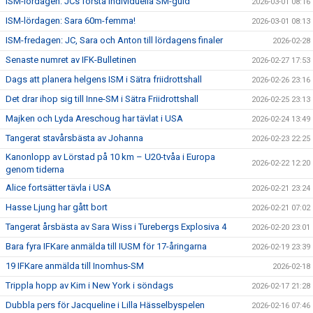
ISM-lördagen: JCs första individuella SM-guld
2026-03-01 08:16
ISM-lördagen: Sara 60m-femma!
2026-03-01 08:13
ISM-fredagen: JC, Sara och Anton till lördagens finaler
2026-02-28
Senaste numret av IFK-Bulletinen
2026-02-27 17:53
Dags att planera helgens ISM i Sätra friidrottshall
2026-02-26 23:16
Det drar ihop sig till Inne-SM i Sätra Friidrottshall
2026-02-25 23:13
Majken och Lyda Areschoug har tävlat i USA
2026-02-24 13:49
Tangerat stavårsbästa av Johanna
2026-02-23 22:25
Kanonlopp av Lörstad på 10 km – U20-tvåa i Europa
2026-02-22 12:20
genom tiderna
Alice fortsätter tävla i USA
2026-02-21 23:24
Hasse Ljung har gått bort
2026-02-21 07:02
Tangerat årsbästa av Sara Wiss i Turebergs Explosiva 4
2026-02-20 23:01
Bara fyra IFKare anmälda till IUSM för 17-åringarna
2026-02-19 23:39
19 IFKare anmälda till Inomhus-SM
2026-02-18
Trippla hopp av Kim i New York i söndags
2026-02-17 21:28
Dubbla pers för Jacqueline i Lilla Hässelbyspelen
2026-02-16 07:46