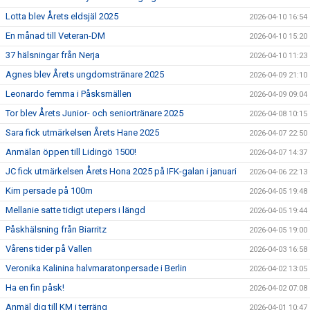
Lotta blev Årets eldsjäl 2025
2026-04-10 16:54
En månad till Veteran-DM
2026-04-10 15:20
37 hälsningar från Nerja
2026-04-10 11:23
Agnes blev Årets ungdomstränare 2025
2026-04-09 21:10
Leonardo femma i Påsksmällen
2026-04-09 09:04
Tor blev Årets Junior- och seniortränare 2025
2026-04-08 10:15
Sara fick utmärkelsen Årets Hane 2025
2026-04-07 22:50
Anmälan öppen till Lidingö 1500!
2026-04-07 14:37
JC fick utmärkelsen Årets Hona 2025 på IFK-galan i januari
2026-04-06 22:13
Kim persade på 100m
2026-04-05 19:48
Mellanie satte tidigt utepers i längd
2026-04-05 19:44
Påskhälsning från Biarritz
2026-04-05 19:00
Vårens tider på Vallen
2026-04-03 16:58
Veronika Kalinina halvmaratonpersade i Berlin
2026-04-02 13:05
Ha en fin påsk!
2026-04-02 07:08
Anmäl dig till KM i terräng
2026-04-01 10:47