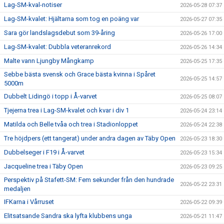
Lag-SM-kval-notiser
2026-05-28 07:37
Lag-SM-kvalet: Hjältarna som tog en poäng var
2026-05-27 07:35
Sara gör landslagsdebut som 39-åring
2026-05-26 17:00
Lag-SM-kvalet: Dubbla veteranrekord
2026-05-26 14:34
Malte vann Ljungby Mångkamp
2026-05-25 17:35
Sebbe bästa svensk och Grace bästa kvinna i Spåret
2026-05-25 14:57
5000m
Dubbelt Lidingö i topp i Å-varvet
2026-05-25 08:07
Tjejerna trea i Lag-SM-kvalet och kvar i div 1
2026-05-24 23:14
Matilda och Belle tvåa och trea i Stadionloppet
2026-05-24 22:38
Tre höjdpers (ett tangerat) under andra dagen av Täby Open
2026-05-23 18:30
Dubbelseger i F19 i Å-varvet
2026-05-23 15:34
Jacqueline trea i Täby Open
2026-05-23 09:25
Perspektiv på Stafett-SM: Fem sekunder från den hundrade
2026-05-22 23:31
medaljen
IFKarna i Vårruset
2026-05-22 09:39
Elitsatsande Sandra ska lyfta klubbens unga
2026-05-21 11:47