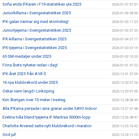
Sofia enda IFKaren i F19-statistiken ute 2025
2026-01-07 07:01
Juniorkillarna i Sverigestatistiken 2025
2026-01-06 08:00
IFK-galan närmar sig med stormsteg!
2026-01-05 17:23
Juniortjejerna i Sverigestatistiken 2025
2026-01-05 07:25
IFK-killarna i Sverigestatistiken 2025
2026-01-04 07:17
IFK-tjejerna i Sverigestatistiken 2025
2026-01-03 07:19
65 SM-medaljer under 2025
2026-01-02 10:20
Förra årets nyheter redan i dag!
2026-01-01 07:52
IFK-året 2025 från A till Ö
2025-12-31 07:09
16 nya klubbrekord under 2025
2025-12-30 07:26
Oskar vann längd i Linköping
2025-12-29 07:00
Kim återigen över 13 meter i tresteg
2025-12-28 08:49
Alla IFKarna persade i sina grenar under SAYO Indoor
2025-12-27 07:48
Evelina tvåa bland tjejerna IF Mantras 5000m-lopp
2025-12-26 08:47
Charlotte Arvered satte nytt klubbrekord i maraton
2025-12-25 16:42
God jul!
2025-12-24 11:15