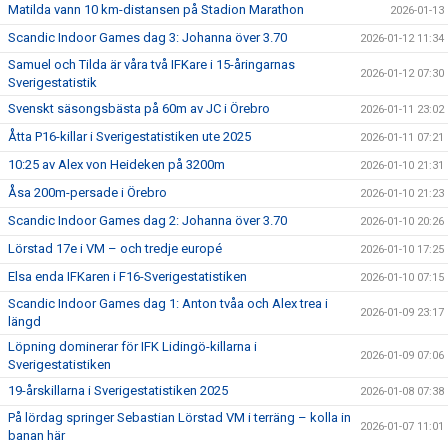
Matilda vann 10 km-distansen på Stadion Marathon
2026-01-13
Scandic Indoor Games dag 3: Johanna över 3.70
2026-01-12 11:34
Samuel och Tilda är våra två IFKare i 15-åringarnas
2026-01-12 07:30
Sverigestatistik
Svenskt säsongsbästa på 60m av JC i Örebro
2026-01-11 23:02
Åtta P16-killar i Sverigestatistiken ute 2025
2026-01-11 07:21
10:25 av Alex von Heideken på 3200m
2026-01-10 21:31
Åsa 200m-persade i Örebro
2026-01-10 21:23
Scandic Indoor Games dag 2: Johanna över 3.70
2026-01-10 20:26
Lörstad 17e i VM – och tredje europé
2026-01-10 17:25
Elsa enda IFKaren i F16-Sverigestatistiken
2026-01-10 07:15
Scandic Indoor Games dag 1: Anton tvåa och Alex trea i
2026-01-09 23:17
längd
Löpning dominerar för IFK Lidingö-killarna i
2026-01-09 07:06
Sverigestatistiken
19-årskillarna i Sverigestatistiken 2025
2026-01-08 07:38
På lördag springer Sebastian Lörstad VM i terräng – kolla in
2026-01-07 11:01
banan här