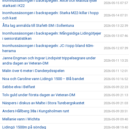
Inomhussäsongen i backspegeln: Alice och Matilda lyser
2026-05-15 07:57
starkast i K22
Inomhussäsongen i backspegeln: Starka M22-killar i hopp
2026-05-14 07:51
och kast
Åtta lag anmälda till Stafett-SM i Sollentuna
2026-05-13 22:39
Inomhussäsongen i backspegeln: Mångsidiga Lidingötjejer
2026-05-13 07:46
i seniorstatistiken
Inomhussäsongen i backspegeln: JC i topp bland 60m-
2026-05-12 07:39
herrarna
Janne Engman och Ingvar Lindqvist trippelsegrare under
2026-05-11 13:25
andra dagen av Veteran-DM
Malin över 6 meter i Danderydsspelen
2026-05-11 12:01
Noa och Caroline vann Lidingö 1500 – Blå bandet
2026-05-10 16:52
Sebbe elva i Belfast
2026-05-09 22:23
Tolv guld under första dagen av Veteran-DM
2026-05-09 21:13
Näspers i diskus av Malte i Stora Turebergskastet
2026-05-09 21:03
Anders Hållberg 38a i Kungsholmen runt
2026-05-09 20:51
Mellanie vann i Wichita
2026-05-09 09:40
Lidingö 1500m på söndag
2026-05-08 19:40