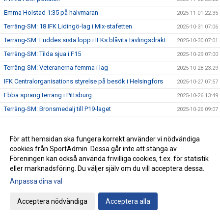
Emma Holstad 1:35 på halvmaran
2025-11-01 22:35
Terräng-SM: 18 IFK Lidingö-lag i Mix-stafetten
2025-10-31 07:06
Terräng-SM: Luddes sista lopp i IFKs blåvita tävlingsdräkt
2025-10-30 07:01
Terräng-SM: Tilda sjua i F15
2025-10-29 07:00
Terräng-SM: Veteranerna femma i lag
2025-10-28 23:29
IFK Centralorganisations styrelse på besök i Helsingfors
2025-10-27 07:57
Ebba sprang terräng i Pittsburg
2025-10-26 13:49
Terräng-SM: Bronsmedalj till P19-laget
2025-10-26 09:07
Janne skriver om skolidrottsplatser
2025-10-25 22:07
Terräng-SM: Kassaskåpssäkert P19-guld till Kalle
2025-10-25 22:00
För att hemsidan ska fungera korrekt använder vi nödvändiga
cookies från SportAdmin. Dessa går inte att stänga av.
Terräng-SM: Silver till Nina i K55
2025-10-24 09:24
Föreningen kan också använda frivilliga cookies, t.ex. för statistik
Terräng-SM: Veteran-silver till Kenneth Gysing
2025-10-23 08:03
eller marknadsföring. Du väljer själv om du vill acceptera dessa.
Vilka fantastiska funktionärer vi har!
2025-10-22 21:19
Anpassa dina val
Terräng-SM: Dubbelt i lagtävlingen i P17
2025-10-22 12:42
Acceptera nödvändiga
Acceptera alla
Stark trio juniorlöpare från IFK i Nordiska mästerskapen i
2025-10-22 08:33
terräng