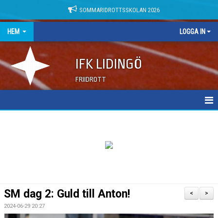
SOMMARIDROTTSSKOLAN 2026
HEM
LOGGA IN
IFK LIDINGÖ
FRIIDROTT
NYHETER
DOKUMENT
SM dag 2: Guld till Anton!
<
>
2024-06-29 20:27