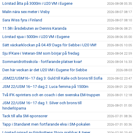
Lörstad åtta på 3000m i U20 VM i Eugene
2026-08-08 05:35
Malin nära sex meter i Visby
2026-08-07 08:17
Sara Wiss fyra i Finland
2026-08-07 08:10
11.58 i årsdebuten av Dennis Karanda
2026-08-06 08:21
Lörstad sjua i 5000m i U20 VM i Eugene
2026-08-06 05:00
Sätt väckarklockan på 04.45! Dags för Sebbe i U20 VM!
2026-08-05 10:05
Sju IFKare i Veteran-SM som börjar på fredag
2026-08-04 22:59
Sommaridrottsskola - fortfarande platser kvar!
2026-08-04 16:33
Den här veckan är det U20 VM i Eugene för Sebbe
2026-08-03
JSM22/USM16–17 dag 3: Guld till Kalle och brons till Sofia
2026-08-02 23:47
JSM 22/USM 16–17 dag 2: Luca femma på 1500m
2026-08-01 22:58
Två IFK-sprinters och en coach i den svenska EM-truppen
2026-08-01 12:18
JSM 22/USM 16–17 dag 1: Silver och brons till
2026-08-01 01:00
hinderlöparna
Tack till alla SM-sponsorer
2026-07-31 08:36
Tapp i Standaret men fortfarande elva i SM-pokalen
2026-07-31 00:36
Lörstad prisad av Friidrottens Stora grabbar & tjejer
2026-07-30 23:40