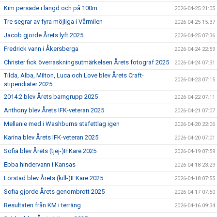
Kim persade i längd och på 100m
2026-04-25 21:05
Tre segrar av fyra möjliga i Vårmilen
2026-04-25 15:37
Jacob gjorde Årets lyft 2025
2026-04-25 07:36
Fredrick vann i Åkersberga
2026-04-24 22:59
Christer fick överraskningsutmärkelsen Årets fotograf 2025
2026-04-24 07:31
Tilda, Alba, Milton, Luca och Love blev Årets Craft-
2026-04-23 07:15
stipendiater 2025
2014:2 blev Årets barngrupp 2025
2026-04-22 07:11
Anthony blev Årets IFK-veteran 2025
2026-04-21 07:07
Mellanie med i Washburns stafettlag igen
2026-04-20 22:06
Karina blev Årets IFK-veteran 2025
2026-04-20 07:01
Sofia blev Årets (tjej-)IFKare 2025
2026-04-19 07:59
Ebba hindervann i Kansas
2026-04-18 23:29
Lörstad blev Årets (kill-)IFKare 2025
2026-04-18 07:55
Sofia gjorde Årets genombrott 2025
2026-04-17 07:50
Resultaten från KM i terräng
2026-04-16 09:34