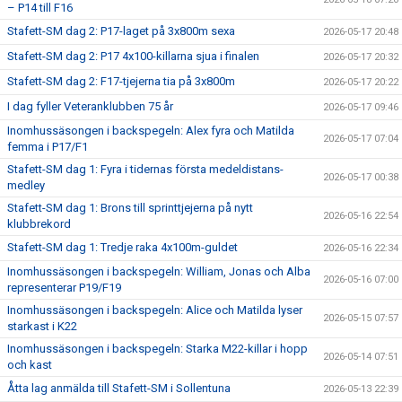
– P14 till F16
Stafett-SM dag 2: P17-laget på 3x800m sexa
2026-05-17 20:48
Stafett-SM dag 2: P17 4x100-killarna sjua i finalen
2026-05-17 20:32
Stafett-SM dag 2: F17-tjejerna tia på 3x800m
2026-05-17 20:22
I dag fyller Veteranklubben 75 år
2026-05-17 09:46
Inomhussäsongen i backspegeln: Alex fyra och Matilda
2026-05-17 07:04
femma i P17/F1
Stafett-SM dag 1: Fyra i tidernas första medeldistans-
2026-05-17 00:38
medley
Stafett-SM dag 1: Brons till sprinttjejerna på nytt
2026-05-16 22:54
klubbrekord
Stafett-SM dag 1: Tredje raka 4x100m-guldet
2026-05-16 22:34
Inomhussäsongen i backspegeln: William, Jonas och Alba
2026-05-16 07:00
representerar P19/F19
Inomhussäsongen i backspegeln: Alice och Matilda lyser
2026-05-15 07:57
starkast i K22
Inomhussäsongen i backspegeln: Starka M22-killar i hopp
2026-05-14 07:51
och kast
Åtta lag anmälda till Stafett-SM i Sollentuna
2026-05-13 22:39