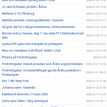
Alex von Heideken sprang 800m i USA
2026-01-24 19:45
JC vann B-finalen på 60m i Århus
2026-01-24 19:24
Mellanie 5.74 i Pittsburg
2026-01-24 19:18
Matilda persade i säsongsdebuten i Spanien
2026-01-24 19:11
Så gick det för Lidingöorienterarna i Vinthundsvintern
2026-01-24 19:03
Mondo Indoor Games, dag 1: Ivar satte P17-klubbrekord på
2026-01-24 10:16
60m
Lyckad IFK-gala med mängder av pristagare
2026-01-23 23:51
Alex von Heideken 4.49.99 på 1600m i USA
2026-01-22 07:39
IFKarna på Friidrottsgalan
2026-01-22
Friidrottsgalan: Daniel prisades som Årets ungdomsledare
2026-01-21 12:56
Friidrottsgalan: Kortastafettlaget gjorde Årets prestation i
2026-01-21 08:41
Finnkampen
Kim 7.48 i New York
2026-01-21 07:06
Johanna vann i Västerås
2026-01-20 07:03
Kallelse till årsmöte 17 mars 2026
2026-01-19 14:37
Sofia vann 200m i Täby Vinterspel
2026-01-19 08:17