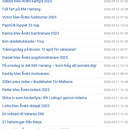
Sebbe blev Årets kämpe 2025
2026-04-16 07:45
Full fart på KM i terräng
2026-04-15 23:38
Victor blev Årets funktionär 2025
2026-04-15 07:36
PaprICA loppet 23 maj
2026-04-14 13:53
Karina blev Årets barntränare 2025
2026-04-14 07:30
Kim utedebuterade i Troy
2026-04-14 07:29
Träningsdag på Bosön 12 april för veteraner!
2026-04-13 09:57
Daniel blev Årets ungdomstränare 2025
2026-04-13 08:41
På onsdag är det KM i terräng – kom ihåg att anmäla dig!
2026-04-12 10:14
Kaddy blev Årets motiverare
2026-04-12 08:55
200m-pers redan i årsdebuten för Mellanie
2026-04-11 15:48
Peder blev Årets ledare 2025
2026-04-11 14:16
Ebba in som hinderfyra i IFK Lidingö genom tiderna
2026-04-11 00:05
Lotta blev Årets eldsjäl 2025
2026-04-10 16:54
En månad till Veteran-DM
2026-04-10 15:20
37 hälsningar från Nerja
2026-04-10 11:23