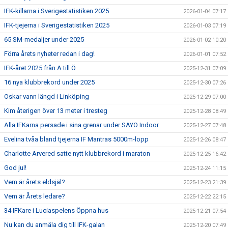
IFK-killarna i Sverigestatistiken 2025
2026-01-04 07:17
IFK-tjejerna i Sverigestatistiken 2025
2026-01-03 07:19
65 SM-medaljer under 2025
2026-01-02 10:20
Förra årets nyheter redan i dag!
2026-01-01 07:52
IFK-året 2025 från A till Ö
2025-12-31 07:09
16 nya klubbrekord under 2025
2025-12-30 07:26
Oskar vann längd i Linköping
2025-12-29 07:00
Kim återigen över 13 meter i tresteg
2025-12-28 08:49
Alla IFKarna persade i sina grenar under SAYO Indoor
2025-12-27 07:48
Evelina tvåa bland tjejerna IF Mantras 5000m-lopp
2025-12-26 08:47
Charlotte Arvered satte nytt klubbrekord i maraton
2025-12-25 16:42
God jul!
2025-12-24 11:15
Vem är årets eldsjäl?
2025-12-23 21:39
Vem är Årets ledare?
2025-12-22 22:15
34 IFKare i Luciaspelens Öppna hus
2025-12-21 07:54
Nu kan du anmäla dig till IFK-galan
2025-12-20 07:49