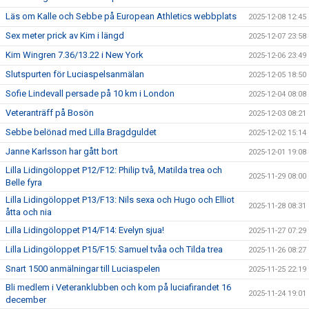
Läs om Kalle och Sebbe på European Athletics webbplats
2025-12-08 12:45
Sex meter prick av Kim i längd
2025-12-07 23:58
Kim Wingren 7.36/13.22 i New York
2025-12-06 23:49
Slutspurten för Luciaspelsanmälan
2025-12-05 18:50
Sofie Lindevall persade på 10 km i London
2025-12-04 08:08
Veteranträff på Bosön
2025-12-03 08:21
Sebbe belönad med Lilla Bragdguldet
2025-12-02 15:14
Janne Karlsson har gått bort
2025-12-01 19:08
Lilla Lidingöloppet P12/F12: Philip två, Matilda trea och
2025-11-29 08:00
Belle fyra
Lilla Lidingöloppet P13/F13: Nils sexa och Hugo och Elliot
2025-11-28 08:31
åtta och nia
Lilla Lidingöloppet P14/F14: Evelyn sjua!
2025-11-27 07:29
Lilla Lidingöloppet P15/F15: Samuel tvåa och Tilda trea
2025-11-26 08:27
Snart 1500 anmälningar till Luciaspelen
2025-11-25 22:19
Bli medlem i Veteranklubben och kom på luciafirandet 16
2025-11-24 19:01
december