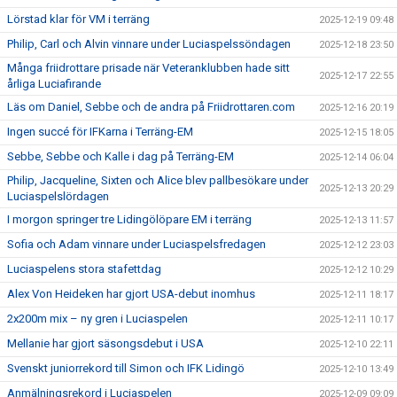
Lörstad klar för VM i terräng
2025-12-19 09:48
Philip, Carl och Alvin vinnare under Luciaspelssöndagen
2025-12-18 23:50
Många friidrottare prisade när Veteranklubben hade sitt
2025-12-17 22:55
årliga Luciafirande
Läs om Daniel, Sebbe och de andra på Friidrottaren.com
2025-12-16 20:19
Ingen succé för IFKarna i Terräng-EM
2025-12-15 18:05
Sebbe, Sebbe och Kalle i dag på Terräng-EM
2025-12-14 06:04
Philip, Jacqueline, Sixten och Alice blev pallbesökare under
2025-12-13 20:29
Luciaspelslördagen
I morgon springer tre Lidingölöpare EM i terräng
2025-12-13 11:57
Sofia och Adam vinnare under Luciaspelsfredagen
2025-12-12 23:03
Luciaspelens stora stafettdag
2025-12-12 10:29
Alex Von Heideken har gjort USA-debut inomhus
2025-12-11 18:17
2x200m mix – ny gren i Luciaspelen
2025-12-11 10:17
Mellanie har gjort säsongsdebut i USA
2025-12-10 22:11
Svenskt juniorrekord till Simon och IFK Lidingö
2025-12-10 13:49
Anmälningsrekord i Luciaspelen
2025-12-09 09:09