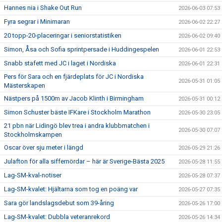
Hannes nia i Shake Out Run
2026-06-03 07:53
Fyra segrar i Minimaran
2026-06-02 22:27
20 topp-20-placeringar i seniorstatistiken
2026-06-02 09:40
Simon, Åsa och Sofia sprintpersade i Huddingespelen
2026-06-01 22:53
Snabb stafett med JC i laget i Nordiska
2026-06-01 22:31
Pers för Sara och en fjärdeplats för JC i Nordiska
2026-05-31 01:05
Mästerskapen
Nästpers på 1500m av Jacob Klinth i Birmingham
2026-05-31 00:12
Simon Schuster bäste IFKare i Stockholm Marathon
2026-05-30 23:05
21 pbn när Lidingö blev trea i andra klubbmatchen i
2026-05-30 07:07
Stockholmskampen
Oscar över sju meter i längd
2026-05-29 21:26
Julafton för alla siffernördar – här är Sverige-Bästa 2025
2026-05-28 11:55
Lag-SM-kval-notiser
2026-05-28 07:37
Lag-SM-kvalet: Hjältarna som tog en poäng var
2026-05-27 07:35
Sara gör landslagsdebut som 39-åring
2026-05-26 17:00
Lag-SM-kvalet: Dubbla veteranrekord
2026-05-26 14:34