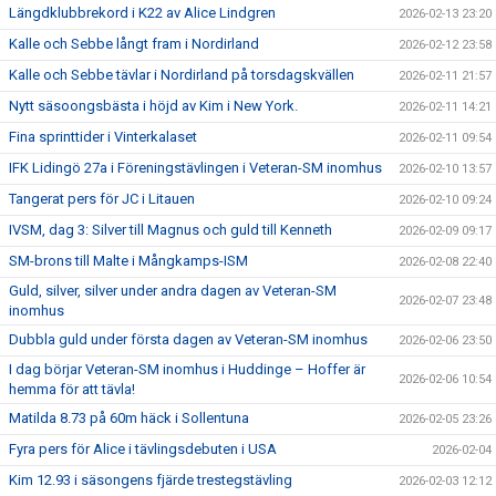
Längdklubbrekord i K22 av Alice Lindgren
2026-02-13 23:20
Kalle och Sebbe långt fram i Nordirland
2026-02-12 23:58
Kalle och Sebbe tävlar i Nordirland på torsdagskvällen
2026-02-11 21:57
Nytt säsoongsbästa i höjd av Kim i New York.
2026-02-11 14:21
Fina sprinttider i Vinterkalaset
2026-02-11 09:54
IFK Lidingö 27a i Föreningstävlingen i Veteran-SM inomhus
2026-02-10 13:57
Tangerat pers för JC i Litauen
2026-02-10 09:24
IVSM, dag 3: Silver till Magnus och guld till Kenneth
2026-02-09 09:17
SM-brons till Malte i Mångkamps-ISM
2026-02-08 22:40
Guld, silver, silver under andra dagen av Veteran-SM
2026-02-07 23:48
inomhus
Dubbla guld under första dagen av Veteran-SM inomhus
2026-02-06 23:50
I dag börjar Veteran-SM inomhus i Huddinge – Hoffer är
2026-02-06 10:54
hemma för att tävla!
Matilda 8.73 på 60m häck i Sollentuna
2026-02-05 23:26
Fyra pers för Alice i tävlingsdebuten i USA
2026-02-04
Kim 12.93 i säsongens fjärde trestegstävling
2026-02-03 12:12