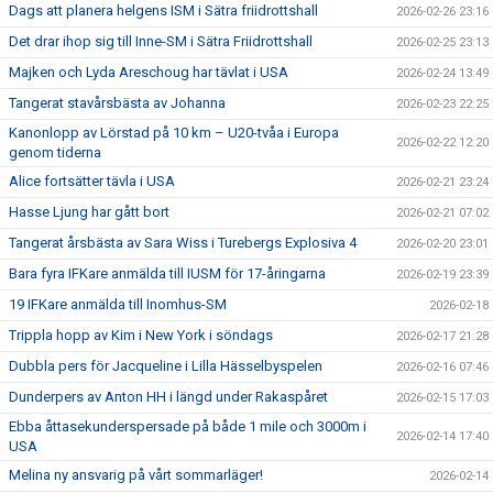
Dags att planera helgens ISM i Sätra friidrottshall
2026-02-26 23:16
Det drar ihop sig till Inne-SM i Sätra Friidrottshall
2026-02-25 23:13
Majken och Lyda Areschoug har tävlat i USA
2026-02-24 13:49
Tangerat stavårsbästa av Johanna
2026-02-23 22:25
Kanonlopp av Lörstad på 10 km – U20-tvåa i Europa
2026-02-22 12:20
genom tiderna
Alice fortsätter tävla i USA
2026-02-21 23:24
Hasse Ljung har gått bort
2026-02-21 07:02
Tangerat årsbästa av Sara Wiss i Turebergs Explosiva 4
2026-02-20 23:01
Bara fyra IFKare anmälda till IUSM för 17-åringarna
2026-02-19 23:39
19 IFKare anmälda till Inomhus-SM
2026-02-18
Trippla hopp av Kim i New York i söndags
2026-02-17 21:28
Dubbla pers för Jacqueline i Lilla Hässelbyspelen
2026-02-16 07:46
Dunderpers av Anton HH i längd under Rakaspåret
2026-02-15 17:03
Ebba åttasekunderspersade på både 1 mile och 3000m i
2026-02-14 17:40
USA
Melina ny ansvarig på vårt sommarläger!
2026-02-14