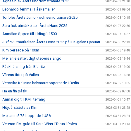
Agnes blev Årets ungdomstränare 2025
2026-04-09 21:10
Leonardo femma i Påsksmällen
2026-04-09 09:04
Tor blev Årets Junior- och seniortränare 2025
2026-04-08 10:15
Sara fick utmärkelsen Årets Hane 2025
2026-04-07 22:50
Anmälan öppen till Lidingö 1500!
2026-04-07 14:37
JC fick utmärkelsen Årets Hona 2025 på IFK-galan i januari
2026-04-06 22:13
Kim persade på 100m
2026-04-05 19:48
Mellanie satte tidigt utepers i längd
2026-04-05 19:44
Påskhälsning från Biarritz
2026-04-05 19:00
Vårens tider på Vallen
2026-04-03 16:58
Veronika Kalinina halvmaratonpersade i Berlin
2026-04-02 13:05
Ha en fin påsk!
2026-04-02 07:08
Anmäl dig till KM i terräng
2026-04-01 10:47
Höjdårsbästa av KIm
2026-03-31 23:28
Mellanie 5.75-hoppade i USA
2026-03-31 23:24
Veteran-EM-guld till Sara Wiss i Torun i Polen
2026-03-31 23:13