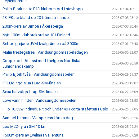
tjejseniorerna
Philip Björk satte P13-klubbrekord i stavhopp
2026-07-04 16:11
13 IFKare bland de 20 främsta i landet
2026-07-03 23:12
200m-pers av Simon i Åkersberga
2026-07-03 20:44
Nytt 100m-klubbrekord av JC i Finland
2026-07-02 13:46
Sebbe grejade JVM-kvalgränsen på 3000m
2026-07-01 07:43
Malin trestegstrea i Världsungdomsspelsdagen
2026-06-30 22:07
Cooper och Atlassi med i helgens Nordiska
2026-06-30 20:50
Juniorlandskamp
Philip Björk tvåa i Världsungdomsspelen
2026-06-29 21:37
IFK Lidingö sjua i Lag-SM-finalen
2026-06-28 19:07
Sexa halvvägs i Lag-SM-finalen
2026-06-27 23:09
Love vann hinder i Världsungdomsspelen
2026-06-26 23:53
Filip 10.53w individuellt och under 40 i korta stafetten i Oslo
2026-06-26 07:05
Samuel femma i VU-spelens första dag
2026-06-26
Leo M22-fyra i SM 10 km
2026-06-25 09:24
1500m-pers av Evelina i Vallentuna
2026-06-25 07:20