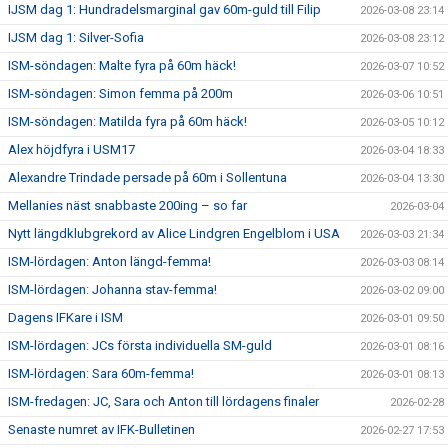
IJSM dag 1: Hundradelsmarginal gav 60m-guld till Filip
2026-03-08 23:14
IJSM dag 1: Silver-Sofia
2026-03-08 23:12
ISM-söndagen: Malte fyra på 60m häck!
2026-03-07 10:52
ISM-söndagen: Simon femma på 200m
2026-03-06 10:51
ISM-söndagen: Matilda fyra på 60m häck!
2026-03-05 10:12
Alex höjdfyra i USM17
2026-03-04 18:33
Alexandre Trindade persade på 60m i Sollentuna
2026-03-04 13:30
Mellanies näst snabbaste 200ing – so far
2026-03-04
Nytt längdklubgrekord av Alice Lindgren Engelblom i USA
2026-03-03 21:34
ISM-lördagen: Anton längd-femma!
2026-03-03 08:14
ISM-lördagen: Johanna stav-femma!
2026-03-02 09:00
Dagens IFKare i ISM
2026-03-01 09:50
ISM-lördagen: JCs första individuella SM-guld
2026-03-01 08:16
ISM-lördagen: Sara 60m-femma!
2026-03-01 08:13
ISM-fredagen: JC, Sara och Anton till lördagens finaler
2026-02-28
Senaste numret av IFK-Bulletinen
2026-02-27 17:53