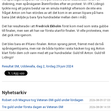
diskning, men spårvägaren återinfördes efter en protest. Vi i IFK Lidingö
tyckte nog att juryns beslut var en smula märkligt eftersom de inte ens
frågat Anton om han stördes av att det kom in en annan löpare på hans
bana (det skiljde ju bara fyra hundradelar mellan dem i mål).
Det här resulterade i att
Fredrick Ekholm
först kom med som sista gubbe
till finalen, men sen att han var första utanför finalen. Vi ville protestera, men
det gick inte igenom.
Det blev bara en IFKare i finalen. Anton sprang jämnt, främst med de två
spårvägenlöparna, men när de båda tryckte i sista häcken tog sig Anton
klart förbi dem och vann med ett par hundradelar. Guld till Anton. Guld till
Lidingö!
Resultat SM, Uddevalla, dag 2, lördag 29 juni 2024
Nyhetsarkiv
Robert och Magnus tog Veteran-SM-guld under lördagen
2026-08-09 07:03
Tre guld under första dagen av Veteran-SM
2026-08-08 14:59