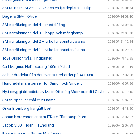
SM M 100m: Silver till JCZ och en fjärdeplats till Filip
2026-07-25 01:34
Dagens SM-IFK-tider
2026-07-24 09:40
SM-nerräkningen del 4 – medel/lång
2026-07-23 08:35
SM-nerräkningen del 3 – hopp och mångkamp
2026-07-22 08:38
SM-nerräkningen del 2 – vi kollar sprintertjejerna
2026-07-21 12:54
SM-nerräkningen del 1 – vi kollar sprinterkillarna
2026-07-20 20:15
Tove Olsson tvåa i Fridkastet
2026-07-19 18:35
Carl-Magnus Helin sprang 100m i Ystad
2026-07-18 14:49
33 hundradelar från det svenska rekordet på 4x100m
2026-07-17 07:58
Hundradelsnära persen för Simon och Vincent
2026-07-16 07:56
Nytt snyggt årtsbästa av Malin Otterling Marmbrandt i Gävle
2026-07-15 16:45
SM-truppen innehåller 21 namn
2026-07-15 07:11
Orvar Blomberg har gått bort
2026-07-14 18:20
Johan Nordenson ensam IFKare i Tumbasprinten
2026-07-13 07:17
Jacob 3:50 – igen – i England
2026-07-12 07:59
Pers – igen – av Simon Martinsson
2026-07-11 07:48