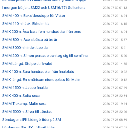
I morgon börjar JSM22 och USM16/17 i Sollentuna
2026-07-30 01:13
SM M 400m: Baksidesstopp för Victor
2026-07-29 16:24
SM M 110m häck: Ekholm tia
2026-07-29 16:15
SM K 200m: Åsa bara fem hundradelar från pers
2026-07-29 16:04
SM M 800m: Axels bästa på tre år
2026-07-29 15:57
SM M 3000m hinder: Leo tia
2026-07-29 15:21
SM M 200m: Simon persade och tog sig till semifinal
2026-07-29 15:20
SM M Längd: Stolpe ut i kvalet
2026-07-29 14:55
SM K 100m: Sara hundradelar från finalplats
2026-07-29 10:22
SM K längd: En smärtsam niondeplats för Malin
2026-07-29 10:12
SM M 1500m: Jacob finaltia
2026-07-29 07:49
SM K 400m: Sofia sexa
2026-07-28 22:34
SM M Tiokamp: Malte sexa
2026-07-27 19:44
SM M 5000m: Silver till Lörstad
2026-07-26 22:26
Söndagens IFK Lidingö-tider på SM
2026-07-26 08:39
Lördagens SM-IFK Lidingö-tider
2026-07-25 07:02