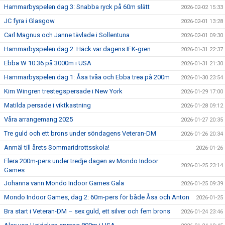
Hammarbyspelen dag 3: Snabba ryck på 60m slätt
2026-02-02 15:33
JC fyra i Glasgow
2026-02-01 13:28
Carl Magnus och Janne tävlade i Sollentuna
2026-02-01 09:30
Hammarbyspelen dag 2: Häck var dagens IFK-gren
2026-01-31 22:37
Ebba W 10:36 på 3000m i USA
2026-01-31 21:30
Hammarbyspelen dag 1: Åsa tvåa och Ebba trea på 200m
2026-01-30 23:54
Kim Wingren trestegspersade i New York
2026-01-29 17:00
Matilda persade i viktkastning
2026-01-28 09:12
Våra arrangemang 2025
2026-01-27 20:35
Tre guld och ett brons under söndagens Veteran-DM
2026-01-26 20:34
Anmäl till årets Sommaridrottsskola!
2026-01-26
Flera 200m-pers under tredje dagen av Mondo Indoor
2026-01-25 23:14
Games
Johanna vann Mondo Indoor Games Gala
2026-01-25 09:39
Mondo Indoor Games, dag 2: 60m-pers för både Åsa och Anton
2026-01-25
Bra start i Veteran-DM – sex guld, ett silver och fem brons
2026-01-24 23:46