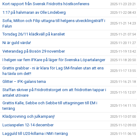
Kort rapport från Svensk Friidrotts höstkonferens
2025-11-23 23:21
1:17 på halvmaran av Olle Lindeberg
2025-11-22 08:43
Sofia, Milton och Filip uttagna till helgens utvecklingsträff i
2025-11-21 14:23
Falun
Torsdag 26/11 klädkväll på kansliet
2025-11-21 07:54
Ni är guld värda!
2025-11-20 11:27
Veterandag på Bosön 29 november
2025-11-19 13:42
I helgen var fem IFKare på läger för Svenska Löpartalanger
2025-11-18 20:50
Grattis grabbar - ni är klara för Lag SM-finalen utan att ens
2025-11-17 13:55
ha tävla om det!!
Glitter – IFK-galans tema
2025-11-16 21:18
Staffan skriver på Friidrottstorget om att friidrotten tappar i
2025-11-15 12:07
antalet utövare
Grattis Kalle, Sebbe och Sebbe till uttagningen till EM i
2025-11-14 11:15
terräng
Klädprovning och julkampanj!
2025-11-13 07:00
Luciaspelen 12-14 december
2025-11-12 09:03
Lagguld till U20-killarna i NM i terräng
2025-11-11 06:15