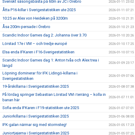
Svenskt säsongsbästa på 60m av JC i Örebro
2026-01-11 23:02
Åtta P16-killar i Sverigestatistiken ute 2025
2026-01-11 07:21
10:25 av Alex von Heideken på 3200m
2026-01-10 21:31
Åsa 200m-persade i Örebro
2026-01-10 21:23
Scandic Indoor Games dag 2: Johanna över 3.70
2026-01-10 20:26
Lörstad 17e i VM – och tredje europé
2026-01-10 17:25
Elsa enda IFKaren i F16-Sverigestatistiken
2026-01-10 07:15
Scandic Indoor Games dag 1: Anton tvåa och Alex trea i
2026-01-09 23:17
längd
Löpning dominerar för IFK Lidingö-killarna i
2026-01-09 07:06
Sverigestatistiken
19-årskillarna i Sverigestatistiken 2025
2026-01-08 07:38
På lördag springer Sebastian Lörstad VM i terräng – kolla in
2026-01-07 11:01
banan här
Sofia enda IFKaren i F19-statistiken ute 2025
2026-01-07 07:01
Juniorkillarna i Sverigestatistiken 2025
2026-01-06 08:00
IFK-galan närmar sig med stormsteg!
2026-01-05 17:23
Juniortjejerna i Sverigestatistiken 2025
2026-01-05 07:25