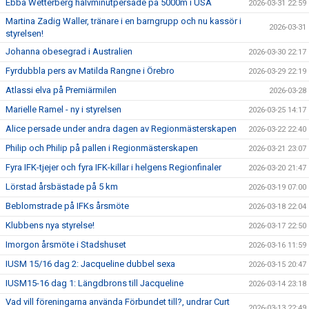
Ebba Wetterberg halvminutpersade på 5000m i USA
2026-03-31 22:59
Martina Zadig Waller, tränare i en barngrupp och nu kassör i
2026-03-31
styrelsen!
Johanna obesegrad i Australien
2026-03-30 22:17
Fyrdubbla pers av Matilda Rangne i Örebro
2026-03-29 22:19
Atlassi elva på Premiärmilen
2026-03-28
Marielle Ramel - ny i styrelsen
2026-03-25 14:17
Alice persade under andra dagen av Regionmästerskapen
2026-03-22 22:40
Philip och Philip på pallen i Regionmästerskapen
2026-03-21 23:07
Fyra IFK-tjejer och fyra IFK-killar i helgens Regionfinaler
2026-03-20 21:47
Lörstad årsbästade på 5 km
2026-03-19 07:00
Beblomstrade på IFKs årsmöte
2026-03-18 22:04
Klubbens nya styrelse!
2026-03-17 22:50
Imorgon årsmöte i Stadshuset
2026-03-16 11:59
IUSM 15/16 dag 2: Jacqueline dubbel sexa
2026-03-15 20:47
IUSM15-16 dag 1: Längdbrons till Jacqueline
2026-03-14 23:18
Vad vill föreningarna använda Förbundet till?, undrar Curt
2026-03-13 22:49