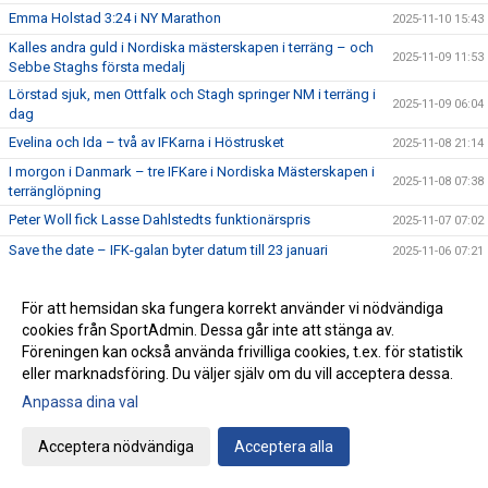
Emma Holstad 3:24 i NY Marathon
2025-11-10 15:43
Kalles andra guld i Nordiska mästerskapen i terräng – och
2025-11-09 11:53
Sebbe Staghs första medalj
Lörstad sjuk, men Ottfalk och Stagh springer NM i terräng i
2025-11-09 06:04
dag
Evelina och Ida – två av IFKarna i Höstrusket
2025-11-08 21:14
I morgon i Danmark – tre IFKare i Nordiska Mästerskapen i
2025-11-08 07:38
terränglöpning
Peter Woll fick Lasse Dahlstedts funktionärspris
2025-11-07 07:02
Save the date – IFK-galan byter datum till 23 januari
2025-11-06 07:21
17:25 av Alex von Heideken på 5000m
2025-11-05 22:37
För att hemsidan ska fungera korrekt använder vi nödvändiga
Så nära var det maximal Daniel-utdelning
2025-11-04 22:56
cookies från SportAdmin. Dessa går inte att stänga av.
Årets fjärde Bulle är ute nu
2025-11-03 07:22
Föreningen kan också använda frivilliga cookies, t.ex. för statistik
IFK tia i SM-pokalen
eller marknadsföring. Du väljer själv om du vill acceptera dessa.
2025-11-02 23:22
Anpassa dina val
Emma Holstad 1:35 på halvmaran
2025-11-01 22:35
Terräng-SM: 18 IFK Lidingö-lag i Mix-stafetten
2025-10-31 07:06
Acceptera nödvändiga
Acceptera alla
Terräng-SM: Luddes sista lopp i IFKs blåvita tävlingsdräkt
2025-10-30 07:01