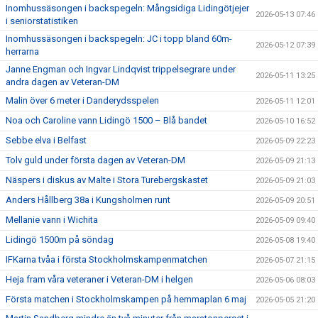
Inomhussäsongen i backspegeln: Mångsidiga Lidingötjejer
2026-05-13 07:46
i seniorstatistiken
Inomhussäsongen i backspegeln: JC i topp bland 60m-
2026-05-12 07:39
herrarna
Janne Engman och Ingvar Lindqvist trippelsegrare under
2026-05-11 13:25
andra dagen av Veteran-DM
Malin över 6 meter i Danderydsspelen
2026-05-11 12:01
Noa och Caroline vann Lidingö 1500 – Blå bandet
2026-05-10 16:52
Sebbe elva i Belfast
2026-05-09 22:23
Tolv guld under första dagen av Veteran-DM
2026-05-09 21:13
Näspers i diskus av Malte i Stora Turebergskastet
2026-05-09 21:03
Anders Hållberg 38a i Kungsholmen runt
2026-05-09 20:51
Mellanie vann i Wichita
2026-05-09 09:40
Lidingö 1500m på söndag
2026-05-08 19:40
IFKarna tvåa i första Stockholmskampenmatchen
2026-05-07 21:15
Heja fram våra veteraner i Veteran-DM i helgen
2026-05-06 08:03
Första matchen i Stockholmskampen på hemmaplan 6 maj
2026-05-05 21:20