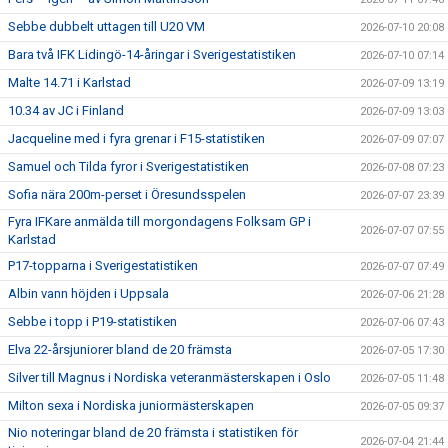
Sebbe dubbelt uttagen till U20 VM
2026-07-10 20:08
Bara två IFK Lidingö-14-åringar i Sverigestatistiken
2026-07-10 07:14
Malte 14.71 i Karlstad
2026-07-09 13:19
10.34 av JC i Finland
2026-07-09 13:03
Jacqueline med i fyra grenar i F15-statistiken
2026-07-09 07:07
Samuel och Tilda fyror i Sverigestatistiken
2026-07-08 07:23
Sofia nära 200m-perset i Öresundsspelen
2026-07-07 23:39
Fyra IFKare anmälda till morgondagens Folksam GP i
2026-07-07 07:55
Karlstad
P17-topparna i Sverigestatistiken
2026-07-07 07:49
Albin vann höjden i Uppsala
2026-07-06 21:28
Sebbe i topp i P19-statistiken
2026-07-06 07:43
Elva 22-årsjuniorer bland de 20 främsta
2026-07-05 17:30
Silver till Magnus i Nordiska veteranmästerskapen i Oslo
2026-07-05 11:48
Milton sexa i Nordiska juniormästerskapen
2026-07-05 09:37
Nio noteringar bland de 20 främsta i statistiken för
2026-07-04 21:44