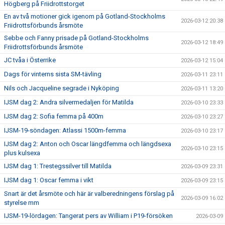
Högberg på Friidrottstorget
En av två motioner gick igenom på Gotland-Stockholms
2026-03-12 20:38
Friidrottsförbunds årsmöte
Sebbe och Fanny prisade på Gotland-Stockholms
2026-03-12 18:49
Friidrottsförbunds årsmöte
JC tvåa i Österrike
2026-03-12 15:04
Dags för vinterns sista SM-tävling
2026-03-11 23:11
Nils och Jacqueline segrade i Nyköping
2026-03-11 13:20
IJSM dag 2: Andra silvermedaljen för Matilda
2026-03-10 23:33
IJSM dag 2: Sofia femma på 400m
2026-03-10 23:27
IJSM-19-söndagen: Atlassi 1500m-femma
2026-03-10 23:17
IJSM dag 2: Anton och Oscar längdfemma och längdsexa
2026-03-10 23:15
plus kulsexa
IJSM dag 1: Trestegssilver till Matilda
2026-03-09 23:31
IJSM dag 1: Oscar femma i vikt
2026-03-09 23:15
Snart är det årsmöte och här är valberedningens förslag på
2026-03-09 16:02
styrelse mm
IJSM-19-lördagen: Tangerat pers av William i P19-försöken
2026-03-09