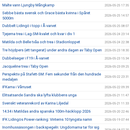
Malte vann Ljungby Mångkamp
2026-05-25 17:35
Sebbe bästa svensk och Grace bästa kvinna i Spåret
2026-05-25 14:57
5000m
Dubbelt Lidingö i topp i Å-varvet
2026-05-25 08:07
Tjejerna trea i Lag-SM-kvalet och kvar i div 1
2026-05-24 23:14
Matilda och Belle tvåa och trea i Stadionloppet
2026-05-24 22:38
Tre höjdpers (ett tangerat) under andra dagen av Täby Open
2026-05-23 18:30
Dubbelseger i F19 i Å-varvet
2026-05-23 15:34
Jacqueline trea i Täby Open
2026-05-23 09:25
Perspektiv på Stafett-SM: Fem sekunder från den hundrade
2026-05-22 23:31
medaljen
IFKarna i Vårruset
2026-05-22 09:39
Elitsatsande Sandra ska lyfta klubbens unga
2026-05-21 11:47
Svenskt veteranrekord av Karina Liljedal
2026-05-21 11:33
14.34 i Matildas andra spanska 100m-häcklopp 2026
2026-05-20 22:46
IFK Lidingös Power-ranking: Vinterns 10 tyngsta namn
2026-05-19 07:44
Inomhussäsongen i backspegeln: Ungdomarna tar för sig
2026-05-18 07:20