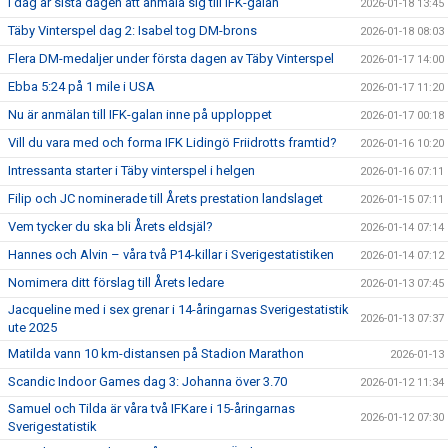
I dag är sista dagen att anmäla sig till IFK-galan
2026-01-18 13:45
Täby Vinterspel dag 2: Isabel tog DM-brons
2026-01-18 08:03
Flera DM-medaljer under första dagen av Täby Vinterspel
2026-01-17 14:00
Ebba 5:24 på 1 mile i USA
2026-01-17 11:20
Nu är anmälan till IFK-galan inne på upploppet
2026-01-17 00:18
Vill du vara med och forma IFK Lidingö Friidrotts framtid?
2026-01-16 10:20
Intressanta starter i Täby vinterspel i helgen
2026-01-16 07:11
Filip och JC nominerade till Årets prestation landslaget
2026-01-15 07:11
Vem tycker du ska bli Årets eldsjäl?
2026-01-14 07:14
Hannes och Alvin – våra två P14-killar i Sverigestatistiken
2026-01-14 07:12
Nomimera ditt förslag till Årets ledare
2026-01-13 07:45
Jacqueline med i sex grenar i 14-åringarnas Sverigestatistik
2026-01-13 07:37
ute 2025
Matilda vann 10 km-distansen på Stadion Marathon
2026-01-13
Scandic Indoor Games dag 3: Johanna över 3.70
2026-01-12 11:34
Samuel och Tilda är våra två IFKare i 15-åringarnas
2026-01-12 07:30
Sverigestatistik