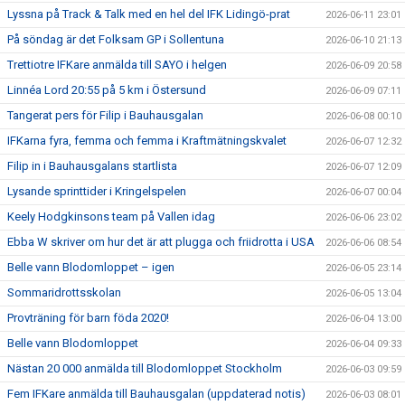
Lyssna på Track & Talk med en hel del IFK Lidingö-prat
2026-06-11 23:01
På söndag är det Folksam GP i Sollentuna
2026-06-10 21:13
Trettiotre IFKare anmälda till SAYO i helgen
2026-06-09 20:58
Linnéa Lord 20:55 på 5 km i Östersund
2026-06-09 07:11
Tangerat pers för Filip i Bauhausgalan
2026-06-08 00:10
IFKarna fyra, femma och femma i Kraftmätningskvalet
2026-06-07 12:32
Filip in i Bauhausgalans startlista
2026-06-07 12:09
Lysande sprinttider i Kringelspelen
2026-06-07 00:04
Keely Hodgkinsons team på Vallen idag
2026-06-06 23:02
Ebba W skriver om hur det är att plugga och friidrotta i USA
2026-06-06 08:54
Belle vann Blodomloppet – igen
2026-06-05 23:14
Sommaridrottsskolan
2026-06-05 13:04
Provträning för barn föda 2020!
2026-06-04 13:00
Belle vann Blodomloppet
2026-06-04 09:33
Nästan 20 000 anmälda till Blodomloppet Stockholm
2026-06-03 09:59
Fem IFKare anmälda till Bauhausgalan (uppdaterad notis)
2026-06-03 08:01