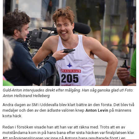
Guld-Anton intervjuades direkt efter målgång. Han såg ganska glad ut! Foto:
Anton Hellstrand Helleberg
Andra dagen av SM i Uddevalla blev klart bättre än den första. Det blev två
medaljer och den av den ädlaste valören knep
Anton Levin
på männens
korta häck.
Redan i försöken visade han att han var att räkna med. Trots att en av
motståndarna kom in på hans bana efter sista häcken var finalplatsen klar.
Att spårvägenslöparen var inne på Antons bana resulterade först i en