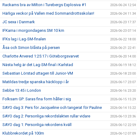
Rackarns bra av Milton i Turebergs Explosiva #1
2026-06-24 12:54
Härliga veckor på Vallen med Sommaridrottsskolan!
2026-06-24 11:34
JC sexa i Danmark
2026-06-23 17:37
IFKarna i morgondagens SM 10 km
2026-06-23 07:14
IFKs lag i Lag-SM-finalen
2026-06-22 18:00
Åsa och Simon blåsta på persen
2026-06-21 22:41
Charlotte Arvered 1:25:17 i Göteborgsvarvet
2026-06-20 14:00
Nästa helg är det Lag-SM-final i Karlstad
2026-06-19 18:12
Sebastian Lörstad uttagen till Junior-VM
2026-06-18 23:00
Matildas tredje spanska häcklopp i år
2026-06-17 23:07
Sebbe 13:45 i London
2026-06-16 23:20
Folksam GP: Saras fina form håller i sig
2026-06-15 15:29
SAYO dag 3: Pers för Jacqueline och tangerat för Pauline
2026-06-14 15:22
SAYO dag 2: Personliga rekordslakten rullar vidare
2026-06-13 23:36
SAYO dag 1: Personliga rekordens kväll
2026-06-12 22:59
Klubbrekordet på 100m
2026-06-12 07:09