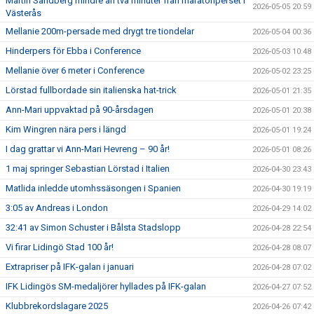
Martin Sandberg mindre än två minuter från maratonperset i
2026-05-05 20:59
Västerås
Mellanie 200m-persade med drygt tre tiondelar
2026-05-04 00:36
Hinderpers för Ebba i Conference
2026-05-03 10:48
Mellanie över 6 meter i Conference
2026-05-02 23:25
Lörstad fullbordade sin italienska hat-trick
2026-05-01 21:35
Ann-Mari uppvaktad på 90-årsdagen
2026-05-01 20:38
Kim Wingren nära pers i längd
2026-05-01 19:24
I dag grattar vi Ann-Mari Hevreng – 90 år!
2026-05-01 08:26
1 maj springer Sebastian Lörstad i Italien
2026-04-30 23:43
Matlida inledde utomhssäsongen i Spanien
2026-04-30 19:19
3:05 av Andreas i London
2026-04-29 14:02
32:41 av Simon Schuster i Bålsta Stadslopp
2026-04-28 22:54
Vi firar Lidingö Stad 100 år!
2026-04-28 08:07
Extrapriser på IFK-galan i januari
2026-04-28 07:02
IFK Lidingös SM-medaljörer hyllades på IFK-galan
2026-04-27 07:52
Klubbrekordslagare 2025
2026-04-26 07:42