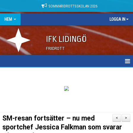
SOMMARIDROTTSSKOLAN 2026
HEM
LOGGA IN
IFK LIDINGÖ
FRIIDROTT
NYHETER
DOKUMENT
SM-resan fortsätter – nu med
<
>
sportchef Jessica Falkman som svarar