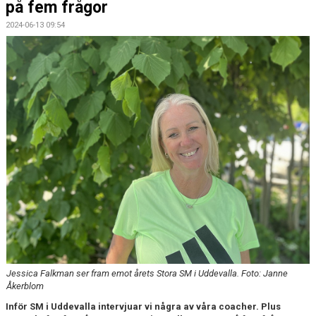
på fem frågor
2024-06-13 09:54
Jessica Falkman ser fram emot årets Stora SM i Uddevalla. Foto: Janne
Åkerblom
Inför SM i Uddevalla intervjuar vi några av våra coacher. Plus