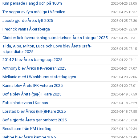
Kim persade i längd och på 100m
2026-04-25 21:05
Tre segrar av fyra möjliga i Vårmilen
2026-04-25 15:37
Jacob gjorde Årets lyft 2025
2026-04-25 07:36
Fredrick vann i Åkersberga
2026-04-24 22:59
Christer fick överraskningsutmärkelsen Årets fotograf 2025
2026-04-24 07:31
Tilda, Alba, Milton, Luca och Love blev Årets Craft-
2026-04-23 07:15
stipendiater 2025
2014:2 blev Årets barngrupp 2025
2026-04-22 07:11
Anthony blev Årets IFK-veteran 2025
2026-04-21 07:07
Mellanie med i Washburns stafettlag igen
2026-04-20 22:06
Karina blev Årets IFK-veteran 2025
2026-04-20 07:01
Sofia blev Årets (tjej-)IFKare 2025
2026-04-19 07:59
Ebba hindervann i Kansas
2026-04-18 23:29
Lörstad blev Årets (kill-)IFKare 2025
2026-04-18 07:55
Sofia gjorde Årets genombrott 2025
2026-04-17 07:50
Resultaten från KM i terräng
2026-04-16 09:34
Sebbe blev Årets kämpe 2025
2026-04-16 07:45