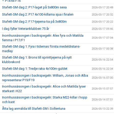
– P14 till F16
Stafett-SM dag 2: P17-laget på 3x800m sexa
2026-05-17 20:48
Stafett-SM dag 2: P17 4x100-killarna sjua i finalen
2026-05-17 20:32
Stafett-SM dag 2: F17-tjejerna tia på 3x800m
2026-05-17 20:22
I dag fyller Veteranklubben 75 år
2026-05-17 09:46
Inomhussäsongen i backspegeln: Alex fyra och Matilda
2026-05-17 07:04
femma i P17/F1
Stafett-SM dag 1: Fyra i tidernas första medeldistans-
2026-05-17 00:38
medley
Stafett-SM dag 1: Brons till sprinttjejerna på nytt
2026-05-16 22:54
klubbrekord
Stafett-SM dag 1: Tredje raka 4x100m-guldet
2026-05-16 22:34
Inomhussäsongen i backspegeln: William, Jonas och Alba
2026-05-16 07:00
representerar P19/F19
Inomhussäsongen i backspegeln: Alice och Matilda lyser
2026-05-15 07:57
starkast i K22
Inomhussäsongen i backspegeln: Starka M22-killar i hopp
2026-05-14 07:51
och kast
Åtta lag anmälda till Stafett-SM i Sollentuna
2026-05-13 22:39