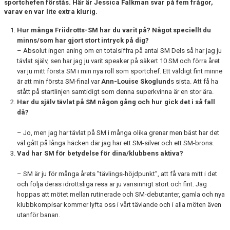
sportchefen förstås. Här är Jessica Falkman svar på fem frågor,
varav en var lite extra klurig.
Hur många Friidrotts-SM har du varit på? Något speciellt du
minns/som har gjort stort intryck på dig?
– Absolut ingen aning om en totalsiffra på antal SM Dels så har jag ju
tävlat själv, sen har jag ju varit speaker på säkert 10 SM och förra året
var ju mitt första SM i min nya roll som sportchef. Ett väldigt fint minne
är att min första SM-final var
Ann-Louise Skoglund
s sista. Att få ha
stått på startlinjen samtidigt som denna superkvinna är en stor ära.
Har du själv tävlat på SM någon gång och hur gick det i så fall
då?
– Jo, men jag har tävlat på SM i många olika grenar men bäst har det
väl gått på långa häcken där jag har ett SM-silver och ett SM-brons.
Vad har SM för betydelse för dina/klubbens aktiva?
– SM är ju för många årets ”tävlings-höjdpunkt”, att få vara mitt i det
och följa deras idrottsliga resa är ju vansinnigt stort och fint. Jag
hoppas att mötet mellan rutinerade och SM-debutanter, gamla och nya
klubbkompisar kommer lyfta oss i vårt tävlande och i alla möten även
utanför banan.