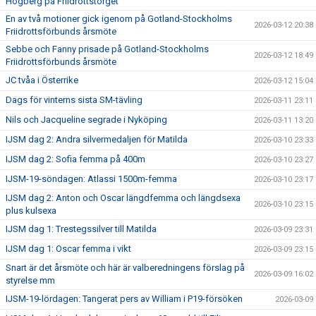
Högberg på Friidrottstorget
En av två motioner gick igenom på Gotland-Stockholms
2026-03-12 20:38
Friidrottsförbunds årsmöte
Sebbe och Fanny prisade på Gotland-Stockholms
2026-03-12 18:49
Friidrottsförbunds årsmöte
JC tvåa i Österrike
2026-03-12 15:04
Dags för vinterns sista SM-tävling
2026-03-11 23:11
Nils och Jacqueline segrade i Nyköping
2026-03-11 13:20
IJSM dag 2: Andra silvermedaljen för Matilda
2026-03-10 23:33
IJSM dag 2: Sofia femma på 400m
2026-03-10 23:27
IJSM-19-söndagen: Atlassi 1500m-femma
2026-03-10 23:17
IJSM dag 2: Anton och Oscar längdfemma och längdsexa
2026-03-10 23:15
plus kulsexa
IJSM dag 1: Trestegssilver till Matilda
2026-03-09 23:31
IJSM dag 1: Oscar femma i vikt
2026-03-09 23:15
Snart är det årsmöte och här är valberedningens förslag på
2026-03-09 16:02
styrelse mm
IJSM-19-lördagen: Tangerat pers av William i P19-försöken
2026-03-09