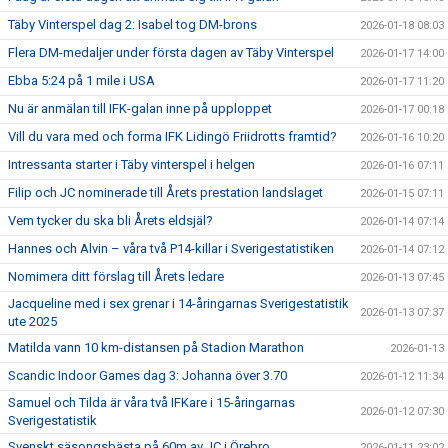
Täby Vinterspel dag 2: Isabel tog DM-brons
2026-01-18 08:03
Flera DM-medaljer under första dagen av Täby Vinterspel
2026-01-17 14:00
Ebba 5:24 på 1 mile i USA
2026-01-17 11:20
Nu är anmälan till IFK-galan inne på upploppet
2026-01-17 00:18
Vill du vara med och forma IFK Lidingö Friidrotts framtid?
2026-01-16 10:20
Intressanta starter i Täby vinterspel i helgen
2026-01-16 07:11
Filip och JC nominerade till Årets prestation landslaget
2026-01-15 07:11
Vem tycker du ska bli Årets eldsjäl?
2026-01-14 07:14
Hannes och Alvin – våra två P14-killar i Sverigestatistiken
2026-01-14 07:12
Nomimera ditt förslag till Årets ledare
2026-01-13 07:45
Jacqueline med i sex grenar i 14-åringarnas Sverigestatistik
2026-01-13 07:37
ute 2025
Matilda vann 10 km-distansen på Stadion Marathon
2026-01-13
Scandic Indoor Games dag 3: Johanna över 3.70
2026-01-12 11:34
Samuel och Tilda är våra två IFKare i 15-åringarnas
2026-01-12 07:30
Sverigestatistik
Svenskt säsongsbästa på 60m av JC i Örebro
2026-01-11 23:02