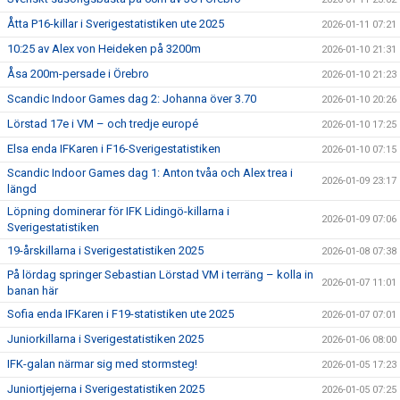
Åtta P16-killar i Sverigestatistiken ute 2025
2026-01-11 07:21
10:25 av Alex von Heideken på 3200m
2026-01-10 21:31
Åsa 200m-persade i Örebro
2026-01-10 21:23
Scandic Indoor Games dag 2: Johanna över 3.70
2026-01-10 20:26
Lörstad 17e i VM – och tredje europé
2026-01-10 17:25
Elsa enda IFKaren i F16-Sverigestatistiken
2026-01-10 07:15
Scandic Indoor Games dag 1: Anton tvåa och Alex trea i
2026-01-09 23:17
längd
Löpning dominerar för IFK Lidingö-killarna i
2026-01-09 07:06
Sverigestatistiken
19-årskillarna i Sverigestatistiken 2025
2026-01-08 07:38
På lördag springer Sebastian Lörstad VM i terräng – kolla in
2026-01-07 11:01
banan här
Sofia enda IFKaren i F19-statistiken ute 2025
2026-01-07 07:01
Juniorkillarna i Sverigestatistiken 2025
2026-01-06 08:00
IFK-galan närmar sig med stormsteg!
2026-01-05 17:23
Juniortjejerna i Sverigestatistiken 2025
2026-01-05 07:25