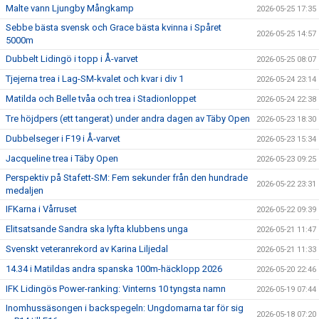
Malte vann Ljungby Mångkamp
2026-05-25 17:35
Sebbe bästa svensk och Grace bästa kvinna i Spåret
2026-05-25 14:57
5000m
Dubbelt Lidingö i topp i Å-varvet
2026-05-25 08:07
Tjejerna trea i Lag-SM-kvalet och kvar i div 1
2026-05-24 23:14
Matilda och Belle tvåa och trea i Stadionloppet
2026-05-24 22:38
Tre höjdpers (ett tangerat) under andra dagen av Täby Open
2026-05-23 18:30
Dubbelseger i F19 i Å-varvet
2026-05-23 15:34
Jacqueline trea i Täby Open
2026-05-23 09:25
Perspektiv på Stafett-SM: Fem sekunder från den hundrade
2026-05-22 23:31
medaljen
IFKarna i Vårruset
2026-05-22 09:39
Elitsatsande Sandra ska lyfta klubbens unga
2026-05-21 11:47
Svenskt veteranrekord av Karina Liljedal
2026-05-21 11:33
14.34 i Matildas andra spanska 100m-häcklopp 2026
2026-05-20 22:46
IFK Lidingös Power-ranking: Vinterns 10 tyngsta namn
2026-05-19 07:44
Inomhussäsongen i backspegeln: Ungdomarna tar för sig
2026-05-18 07:20