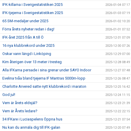
IFK-killarna i Sverigestatistiken 2025
2026-01-04 07:17
IFK-tjejerna i Sverigestatistiken 2025
2026-01-03 07:19
65 SM-medaljer under 2025
2026-01-02 10:20
Förra årets nyheter redan i dag!
2026-01-01 07:52
IFK-året 2025 från A till Ö
2025-12-31 07:09
16 nya klubbrekord under 2025
2025-12-30 07:26
Oskar vann längd i Linköping
2025-12-29 07:00
Kim återigen över 13 meter i tresteg
2025-12-28 08:49
Alla IFKarna persade i sina grenar under SAYO Indoor
2025-12-27 07:48
Evelina tvåa bland tjejerna IF Mantras 5000m-lopp
2025-12-26 08:47
Charlotte Arvered satte nytt klubbrekord i maraton
2025-12-25 16:42
God jul!
2025-12-24 11:15
Vem är årets eldsjäl?
2025-12-23 21:39
Vem är Årets ledare?
2025-12-22 22:15
34 IFKare i Luciaspelens Öppna hus
2025-12-21 07:54
Nu kan du anmäla dig till IFK-galan
2025-12-20 07:49