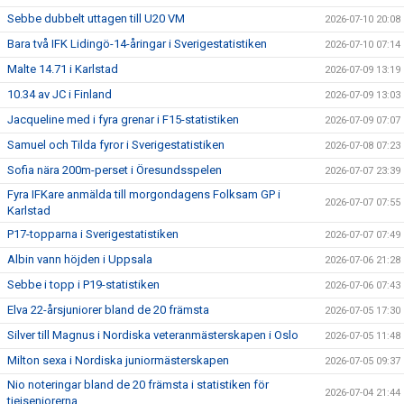
Sebbe dubbelt uttagen till U20 VM
2026-07-10 20:08
Bara två IFK Lidingö-14-åringar i Sverigestatistiken
2026-07-10 07:14
Malte 14.71 i Karlstad
2026-07-09 13:19
10.34 av JC i Finland
2026-07-09 13:03
Jacqueline med i fyra grenar i F15-statistiken
2026-07-09 07:07
Samuel och Tilda fyror i Sverigestatistiken
2026-07-08 07:23
Sofia nära 200m-perset i Öresundsspelen
2026-07-07 23:39
Fyra IFKare anmälda till morgondagens Folksam GP i
2026-07-07 07:55
Karlstad
P17-topparna i Sverigestatistiken
2026-07-07 07:49
Albin vann höjden i Uppsala
2026-07-06 21:28
Sebbe i topp i P19-statistiken
2026-07-06 07:43
Elva 22-årsjuniorer bland de 20 främsta
2026-07-05 17:30
Silver till Magnus i Nordiska veteranmästerskapen i Oslo
2026-07-05 11:48
Milton sexa i Nordiska juniormästerskapen
2026-07-05 09:37
Nio noteringar bland de 20 främsta i statistiken för
2026-07-04 21:44
tjejseniorerna