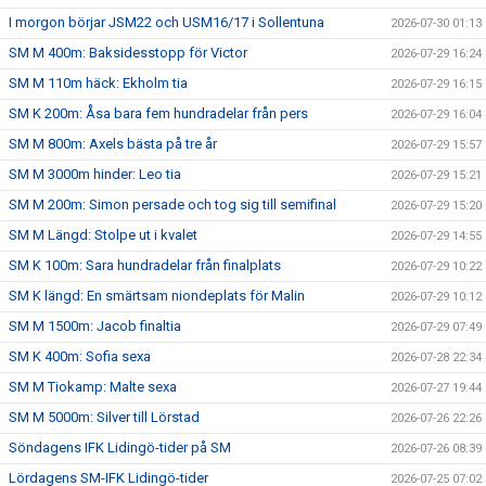
I morgon börjar JSM22 och USM16/17 i Sollentuna
2026-07-30 01:13
SM M 400m: Baksidesstopp för Victor
2026-07-29 16:24
SM M 110m häck: Ekholm tia
2026-07-29 16:15
SM K 200m: Åsa bara fem hundradelar från pers
2026-07-29 16:04
SM M 800m: Axels bästa på tre år
2026-07-29 15:57
SM M 3000m hinder: Leo tia
2026-07-29 15:21
SM M 200m: Simon persade och tog sig till semifinal
2026-07-29 15:20
SM M Längd: Stolpe ut i kvalet
2026-07-29 14:55
SM K 100m: Sara hundradelar från finalplats
2026-07-29 10:22
SM K längd: En smärtsam niondeplats för Malin
2026-07-29 10:12
SM M 1500m: Jacob finaltia
2026-07-29 07:49
SM K 400m: Sofia sexa
2026-07-28 22:34
SM M Tiokamp: Malte sexa
2026-07-27 19:44
SM M 5000m: Silver till Lörstad
2026-07-26 22:26
Söndagens IFK Lidingö-tider på SM
2026-07-26 08:39
Lördagens SM-IFK Lidingö-tider
2026-07-25 07:02