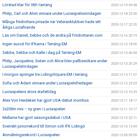
Lörstad klar för VM i terräng
2025-12-19 09:48
Philip, Carl och Alvin vinnare under Luciaspelssöndagen
2025-12-18 23:50
Många friidrottare prisade när Veteranklubben hade sitt
2025-12-17 22:55
årliga Luciafirande
Läs om Daniel, Sebbe och de andra på Friidrottaren.com
2025-12-16 20:19
Ingen succé för IFKarna i Terräng-EM
2025-12-15 18:05
Sebbe, Sebbe och Kalle i dag på Terräng-EM
2025-12-14 06:04
Philip, Jacqueline, Sixten och Alice blev pallbesökare under
2025-12-13 20:29
Luciaspelslördagen
I morgon springer tre Lidingölöpare EM i terräng
2025-12-13 11:57
Sofia och Adam vinnare under Luciaspelsfredagen
2025-12-12 23:03
Luciaspelens stora stafettdag
2025-12-12 10:29
Alex Von Heideken har gjort USA-debut inomhus
2025-12-11 18:17
2x200m mix – ny gren i Luciaspelen
2025-12-11 10:17
Mellanie har gjort säsongsdebut i USA
2025-12-10 22:11
Svenskt juniorrekord till Simon och IFK Lidingö
2025-12-10 13:49
Anmälningsrekord i Luciaspelen
2025-12-09 09:09