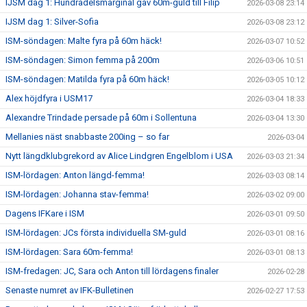
IJSM dag 1: Hundradelsmarginal gav 60m-guld till Filip
2026-03-08 23:14
IJSM dag 1: Silver-Sofia
2026-03-08 23:12
ISM-söndagen: Malte fyra på 60m häck!
2026-03-07 10:52
ISM-söndagen: Simon femma på 200m
2026-03-06 10:51
ISM-söndagen: Matilda fyra på 60m häck!
2026-03-05 10:12
Alex höjdfyra i USM17
2026-03-04 18:33
Alexandre Trindade persade på 60m i Sollentuna
2026-03-04 13:30
Mellanies näst snabbaste 200ing – so far
2026-03-04
Nytt längdklubgrekord av Alice Lindgren Engelblom i USA
2026-03-03 21:34
ISM-lördagen: Anton längd-femma!
2026-03-03 08:14
ISM-lördagen: Johanna stav-femma!
2026-03-02 09:00
Dagens IFKare i ISM
2026-03-01 09:50
ISM-lördagen: JCs första individuella SM-guld
2026-03-01 08:16
ISM-lördagen: Sara 60m-femma!
2026-03-01 08:13
ISM-fredagen: JC, Sara och Anton till lördagens finaler
2026-02-28
Senaste numret av IFK-Bulletinen
2026-02-27 17:53