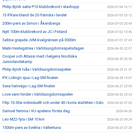
Philip Björk satte P13-klubbrekord i stavhopp
2026-07-04 16:11
13 IFKare bland de 20 främsta i landet
2026-07-03 23:12
200m-pers av Simon i Åkersberga
2026-07-03 20:44
Nytt 100m-klubbrekord av JC i Finland
2026-07-02 13:46
Sebbe grejade JVM-kvalgränsen på 3000m
2026-07-01 07:43
Malin trestegstrea i Världsungdomsspelsdagen
2026-06-30 22:07
Cooper och Atlassi med i helgens Nordiska
2026-06-30 20:50
Juniorlandskamp
Philip Björk tvåa i Världsungdomsspelen
2026-06-29 21:37
IFK Lidingö sjua i Lag-SM-finalen
2026-06-28 19:07
Sexa halvvägs i Lag-SM-finalen
2026-06-27 23:09
Love vann hinder i Världsungdomsspelen
2026-06-26 23:53
Filip 10.53w individuellt och under 40 i korta stafetten i Oslo
2026-06-26 07:05
Samuel femma i VU-spelens första dag
2026-06-26
Leo M22-fyra i SM 10 km
2026-06-25 09:24
1500m-pers av Evelina i Vallentuna
2026-06-25 07:20