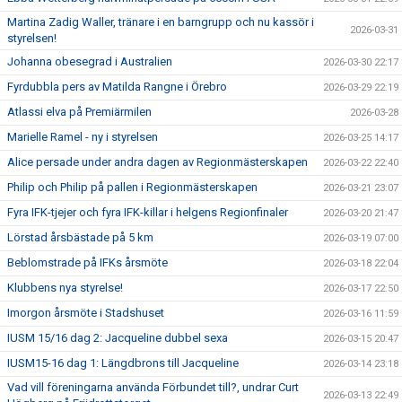
Martina Zadig Waller, tränare i en barngrupp och nu kassör i
2026-03-31
styrelsen!
Johanna obesegrad i Australien
2026-03-30 22:17
Fyrdubbla pers av Matilda Rangne i Örebro
2026-03-29 22:19
Atlassi elva på Premiärmilen
2026-03-28
Marielle Ramel - ny i styrelsen
2026-03-25 14:17
Alice persade under andra dagen av Regionmästerskapen
2026-03-22 22:40
Philip och Philip på pallen i Regionmästerskapen
2026-03-21 23:07
Fyra IFK-tjejer och fyra IFK-killar i helgens Regionfinaler
2026-03-20 21:47
Lörstad årsbästade på 5 km
2026-03-19 07:00
Beblomstrade på IFKs årsmöte
2026-03-18 22:04
Klubbens nya styrelse!
2026-03-17 22:50
Imorgon årsmöte i Stadshuset
2026-03-16 11:59
IUSM 15/16 dag 2: Jacqueline dubbel sexa
2026-03-15 20:47
IUSM15-16 dag 1: Längdbrons till Jacqueline
2026-03-14 23:18
Vad vill föreningarna använda Förbundet till?, undrar Curt
2026-03-13 22:49