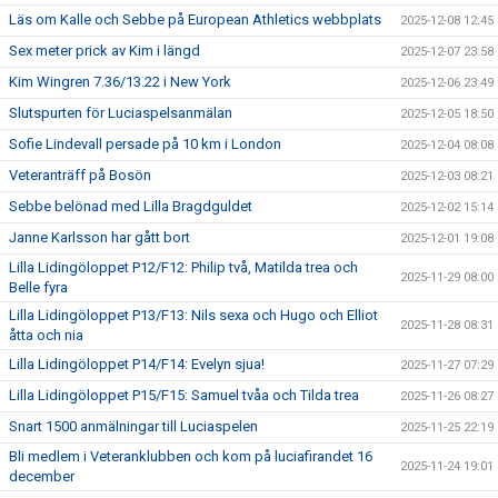
Läs om Kalle och Sebbe på European Athletics webbplats
2025-12-08 12:45
Sex meter prick av Kim i längd
2025-12-07 23:58
Kim Wingren 7.36/13.22 i New York
2025-12-06 23:49
Slutspurten för Luciaspelsanmälan
2025-12-05 18:50
Sofie Lindevall persade på 10 km i London
2025-12-04 08:08
Veteranträff på Bosön
2025-12-03 08:21
Sebbe belönad med Lilla Bragdguldet
2025-12-02 15:14
Janne Karlsson har gått bort
2025-12-01 19:08
Lilla Lidingöloppet P12/F12: Philip två, Matilda trea och
2025-11-29 08:00
Belle fyra
Lilla Lidingöloppet P13/F13: Nils sexa och Hugo och Elliot
2025-11-28 08:31
åtta och nia
Lilla Lidingöloppet P14/F14: Evelyn sjua!
2025-11-27 07:29
Lilla Lidingöloppet P15/F15: Samuel tvåa och Tilda trea
2025-11-26 08:27
Snart 1500 anmälningar till Luciaspelen
2025-11-25 22:19
Bli medlem i Veteranklubben och kom på luciafirandet 16
2025-11-24 19:01
december