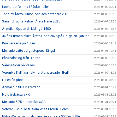
Leonardo femma i Påsksmällen
2026-04-09 09:04
Tor blev Årets Junior- och seniortränare 2025
2026-04-08 10:15
Sara fick utmärkelsen Årets Hane 2025
2026-04-07 22:50
Anmälan öppen till Lidingö 1500!
2026-04-07 14:37
JC fick utmärkelsen Årets Hona 2025 på IFK-galan i januari
2026-04-06 22:13
Kim persade på 100m
2026-04-05 19:48
Mellanie satte tidigt utepers i längd
2026-04-05 19:44
Påskhälsning från Biarritz
2026-04-05 19:00
Vårens tider på Vallen
2026-04-03 16:58
Veronika Kalinina halvmaratonpersade i Berlin
2026-04-02 13:05
Ha en fin påsk!
2026-04-02 07:08
Anmäl dig till KM i terräng
2026-04-01 10:47
Höjdårsbästa av KIm
2026-03-31 23:28
Mellanie 5.75-hoppade i USA
2026-03-31 23:24
Veteran-EM-guld till Sara Wiss i Torun i Polen
2026-03-31 23:13
Ebba Wetterberg halvminutpersade på 5000m i USA
2026-03-31 22:59