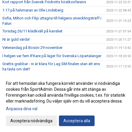
Kort rapport från Svensk Friidrotts höstkonferens
2025-11-23 23:21
1:17 på halvmaran av Olle Lindeberg
2025-11-22 08:43
Sofia, Milton och Filip uttagna till helgens utvecklingsträff i
2025-11-21 14:23
Falun
Torsdag 26/11 klädkväll på kansliet
2025-11-21 07:54
Ni är guld värda!
2025-11-20 11:27
Veterandag på Bosön 29 november
2025-11-19 13:42
I helgen var fem IFKare på läger för Svenska Löpartalanger
2025-11-18 20:50
Grattis grabbar - ni är klara för Lag SM-finalen utan att ens
2025-11-17 13:55
ha tävla om det!!
Glitter – IFK-galans tema
2025-11-16 21:18
För att hemsidan ska fungera korrekt använder vi nödvändiga
Staffan skriver på Friidrottstorget om att friidrotten tappar i
2025-11-15 12:07
cookies från SportAdmin. Dessa går inte att stänga av.
antalet utövare
Föreningen kan också använda frivilliga cookies, t.ex. för statistik
Grattis Kalle, Sebbe och Sebbe till uttagningen till EM i
2025-11-14 11:15
eller marknadsföring. Du väljer själv om du vill acceptera dessa.
terräng
Anpassa dina val
Klädprovning och julkampanj!
2025-11-13 07:00
Luciaspelen 12-14 december
2025-11-12 09:03
Acceptera nödvändiga
Acceptera alla
Lagguld till U20-killarna i NM i terräng
2025-11-11 06:15