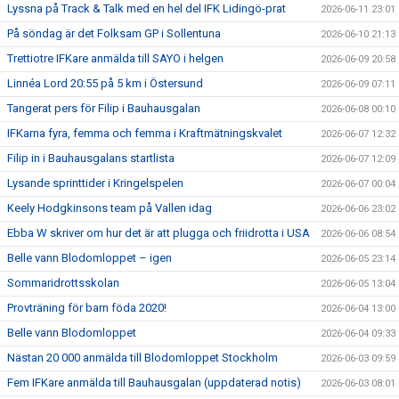
Lyssna på Track & Talk med en hel del IFK Lidingö-prat
2026-06-11 23:01
På söndag är det Folksam GP i Sollentuna
2026-06-10 21:13
Trettiotre IFKare anmälda till SAYO i helgen
2026-06-09 20:58
Linnéa Lord 20:55 på 5 km i Östersund
2026-06-09 07:11
Tangerat pers för Filip i Bauhausgalan
2026-06-08 00:10
IFKarna fyra, femma och femma i Kraftmätningskvalet
2026-06-07 12:32
Filip in i Bauhausgalans startlista
2026-06-07 12:09
Lysande sprinttider i Kringelspelen
2026-06-07 00:04
Keely Hodgkinsons team på Vallen idag
2026-06-06 23:02
Ebba W skriver om hur det är att plugga och friidrotta i USA
2026-06-06 08:54
Belle vann Blodomloppet – igen
2026-06-05 23:14
Sommaridrottsskolan
2026-06-05 13:04
Provträning för barn föda 2020!
2026-06-04 13:00
Belle vann Blodomloppet
2026-06-04 09:33
Nästan 20 000 anmälda till Blodomloppet Stockholm
2026-06-03 09:59
Fem IFKare anmälda till Bauhausgalan (uppdaterad notis)
2026-06-03 08:01