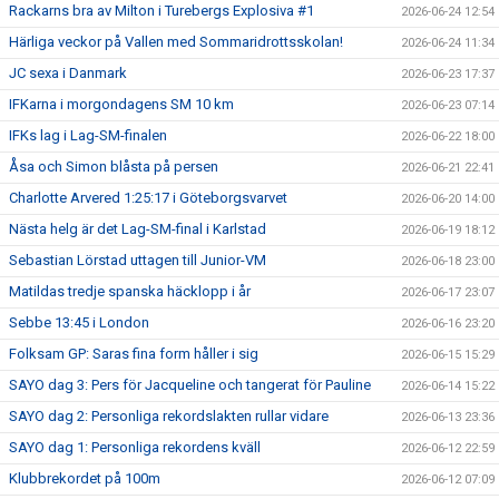
Rackarns bra av Milton i Turebergs Explosiva #1
2026-06-24 12:54
Härliga veckor på Vallen med Sommaridrottsskolan!
2026-06-24 11:34
JC sexa i Danmark
2026-06-23 17:37
IFKarna i morgondagens SM 10 km
2026-06-23 07:14
IFKs lag i Lag-SM-finalen
2026-06-22 18:00
Åsa och Simon blåsta på persen
2026-06-21 22:41
Charlotte Arvered 1:25:17 i Göteborgsvarvet
2026-06-20 14:00
Nästa helg är det Lag-SM-final i Karlstad
2026-06-19 18:12
Sebastian Lörstad uttagen till Junior-VM
2026-06-18 23:00
Matildas tredje spanska häcklopp i år
2026-06-17 23:07
Sebbe 13:45 i London
2026-06-16 23:20
Folksam GP: Saras fina form håller i sig
2026-06-15 15:29
SAYO dag 3: Pers för Jacqueline och tangerat för Pauline
2026-06-14 15:22
SAYO dag 2: Personliga rekordslakten rullar vidare
2026-06-13 23:36
SAYO dag 1: Personliga rekordens kväll
2026-06-12 22:59
Klubbrekordet på 100m
2026-06-12 07:09