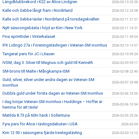
Längdklubbrekord i K22 av Alice Lindgren
2026-02-13 23:20
Kalle och Sebbe långt fram i Nordirland
2026-02-12 23:58
Kalle och Sebbe tävlar i Nordirland på torsdagskvällen
2026-02-11 21:57
Nytt säsoongsbästa i höjd av Kim i New York.
2026-02-11 14:21
Fina sprinttider i Vinterkalaset
2026-02-11 09:54
IFK Lidingö 27a i Föreningstävlingen i Veteran-SM inomhus
2026-02-10 13:57
Tangerat pers för JC i Litauen
2026-02-10 09:24
IVSM, dag 3: Silver till Magnus och guld till Kenneth
2026-02-09 09:17
SM-brons till Malte i Mångkamps-ISM
2026-02-08 22:40
Guld, silver, silver under andra dagen av Veteran-SM
2026-02-07 23:48
inomhus
Dubbla guld under första dagen av Veteran-SM inomhus
2026-02-06 23:50
I dag börjar Veteran-SM inomhus i Huddinge – Hoffer är
2026-02-06 10:54
hemma för att tävla!
Matilda 8.73 på 60m häck i Sollentuna
2026-02-05 23:26
Fyra pers för Alice i tävlingsdebuten i USA
2026-02-04
Kim 12.93 i säsongens fjärde trestegstävling
2026-02-03 12:12