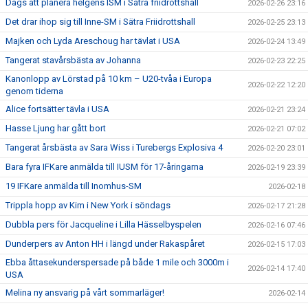
Dags att planera helgens ISM i Sätra friidrottshall
2026-02-26 23:16
Det drar ihop sig till Inne-SM i Sätra Friidrottshall
2026-02-25 23:13
Majken och Lyda Areschoug har tävlat i USA
2026-02-24 13:49
Tangerat stavårsbästa av Johanna
2026-02-23 22:25
Kanonlopp av Lörstad på 10 km – U20-tvåa i Europa
2026-02-22 12:20
genom tiderna
Alice fortsätter tävla i USA
2026-02-21 23:24
Hasse Ljung har gått bort
2026-02-21 07:02
Tangerat årsbästa av Sara Wiss i Turebergs Explosiva 4
2026-02-20 23:01
Bara fyra IFKare anmälda till IUSM för 17-åringarna
2026-02-19 23:39
19 IFKare anmälda till Inomhus-SM
2026-02-18
Trippla hopp av Kim i New York i söndags
2026-02-17 21:28
Dubbla pers för Jacqueline i Lilla Hässelbyspelen
2026-02-16 07:46
Dunderpers av Anton HH i längd under Rakaspåret
2026-02-15 17:03
Ebba åttasekunderspersade på både 1 mile och 3000m i
2026-02-14 17:40
USA
Melina ny ansvarig på vårt sommarläger!
2026-02-14