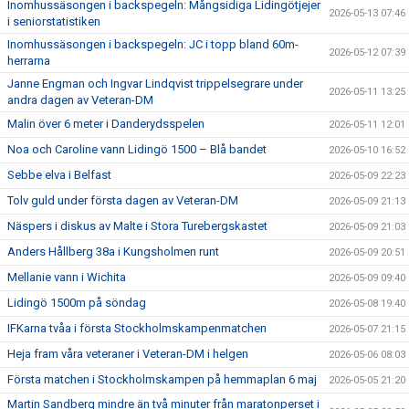
Inomhussäsongen i backspegeln: Mångsidiga Lidingötjejer
2026-05-13 07:46
i seniorstatistiken
Inomhussäsongen i backspegeln: JC i topp bland 60m-
2026-05-12 07:39
herrarna
Janne Engman och Ingvar Lindqvist trippelsegrare under
2026-05-11 13:25
andra dagen av Veteran-DM
Malin över 6 meter i Danderydsspelen
2026-05-11 12:01
Noa och Caroline vann Lidingö 1500 – Blå bandet
2026-05-10 16:52
Sebbe elva i Belfast
2026-05-09 22:23
Tolv guld under första dagen av Veteran-DM
2026-05-09 21:13
Näspers i diskus av Malte i Stora Turebergskastet
2026-05-09 21:03
Anders Hållberg 38a i Kungsholmen runt
2026-05-09 20:51
Mellanie vann i Wichita
2026-05-09 09:40
Lidingö 1500m på söndag
2026-05-08 19:40
IFKarna tvåa i första Stockholmskampenmatchen
2026-05-07 21:15
Heja fram våra veteraner i Veteran-DM i helgen
2026-05-06 08:03
Första matchen i Stockholmskampen på hemmaplan 6 maj
2026-05-05 21:20
Martin Sandberg mindre än två minuter från maratonperset i