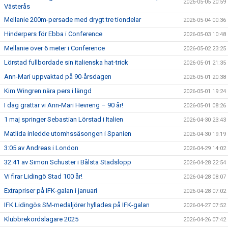
2026-05-05 20:59
Västerås
Mellanie 200m-persade med drygt tre tiondelar
2026-05-04 00:36
Hinderpers för Ebba i Conference
2026-05-03 10:48
Mellanie över 6 meter i Conference
2026-05-02 23:25
Lörstad fullbordade sin italienska hat-trick
2026-05-01 21:35
Ann-Mari uppvaktad på 90-årsdagen
2026-05-01 20:38
Kim Wingren nära pers i längd
2026-05-01 19:24
I dag grattar vi Ann-Mari Hevreng – 90 år!
2026-05-01 08:26
1 maj springer Sebastian Lörstad i Italien
2026-04-30 23:43
Matlida inledde utomhssäsongen i Spanien
2026-04-30 19:19
3:05 av Andreas i London
2026-04-29 14:02
32:41 av Simon Schuster i Bålsta Stadslopp
2026-04-28 22:54
Vi firar Lidingö Stad 100 år!
2026-04-28 08:07
Extrapriser på IFK-galan i januari
2026-04-28 07:02
IFK Lidingös SM-medaljörer hyllades på IFK-galan
2026-04-27 07:52
Klubbrekordslagare 2025
2026-04-26 07:42