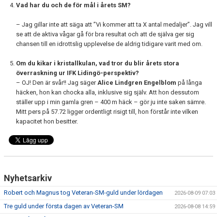
Vad har du och de för mål i årets SM?
– Jag gillar inte att säga att ”Vi kommer att ta X antal medaljer”. Jag vill
se att de aktiva vågar gå för bra resultat och att de själva ger sig
chansen till en idrottslig upplevelse de aldrig tidigare varit med om.
Om du kikar i kristallkulan, vad tror du blir årets stora
överraskning ur IFK Lidingö-perspektiv?
– OJ! Den är svår!! Jag säger
Alice Lindgren Engelblom
på långa
häcken, hon kan chocka alla, inklusive sig själv. Att hon dessutom
ställer upp i min gamla gren – 400 m häck – gör ju inte saken sämre.
Mitt pers på 57.72 ligger ordentligt risigt till, hon förstår inte vilken
kapacitet hon besitter.
Nyhetsarkiv
Robert och Magnus tog Veteran-SM-guld under lördagen
2026-08-09 07:03
Tre guld under första dagen av Veteran-SM
2026-08-08 14:59