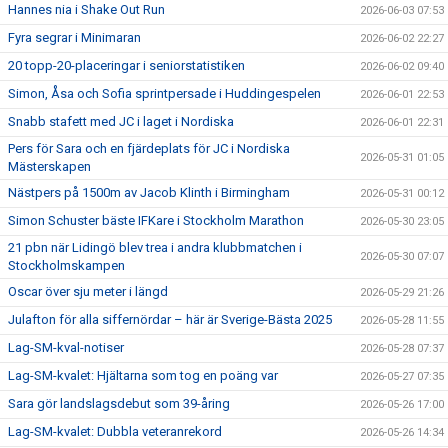
Hannes nia i Shake Out Run
2026-06-03 07:53
Fyra segrar i Minimaran
2026-06-02 22:27
20 topp-20-placeringar i seniorstatistiken
2026-06-02 09:40
Simon, Åsa och Sofia sprintpersade i Huddingespelen
2026-06-01 22:53
Snabb stafett med JC i laget i Nordiska
2026-06-01 22:31
Pers för Sara och en fjärdeplats för JC i Nordiska
2026-05-31 01:05
Mästerskapen
Nästpers på 1500m av Jacob Klinth i Birmingham
2026-05-31 00:12
Simon Schuster bäste IFKare i Stockholm Marathon
2026-05-30 23:05
21 pbn när Lidingö blev trea i andra klubbmatchen i
2026-05-30 07:07
Stockholmskampen
Oscar över sju meter i längd
2026-05-29 21:26
Julafton för alla siffernördar – här är Sverige-Bästa 2025
2026-05-28 11:55
Lag-SM-kval-notiser
2026-05-28 07:37
Lag-SM-kvalet: Hjältarna som tog en poäng var
2026-05-27 07:35
Sara gör landslagsdebut som 39-åring
2026-05-26 17:00
Lag-SM-kvalet: Dubbla veteranrekord
2026-05-26 14:34