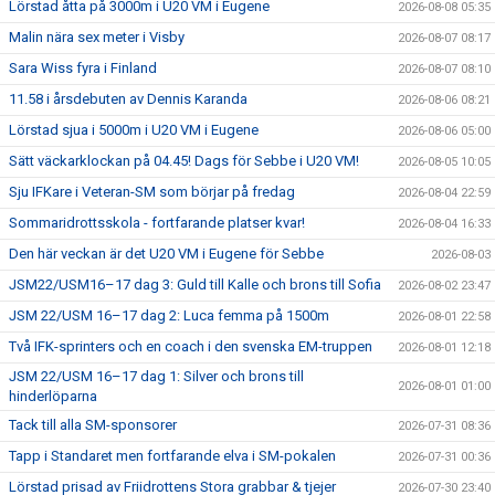
Lörstad åtta på 3000m i U20 VM i Eugene
2026-08-08 05:35
Malin nära sex meter i Visby
2026-08-07 08:17
Sara Wiss fyra i Finland
2026-08-07 08:10
11.58 i årsdebuten av Dennis Karanda
2026-08-06 08:21
Lörstad sjua i 5000m i U20 VM i Eugene
2026-08-06 05:00
Sätt väckarklockan på 04.45! Dags för Sebbe i U20 VM!
2026-08-05 10:05
Sju IFKare i Veteran-SM som börjar på fredag
2026-08-04 22:59
Sommaridrottsskola - fortfarande platser kvar!
2026-08-04 16:33
Den här veckan är det U20 VM i Eugene för Sebbe
2026-08-03
JSM22/USM16–17 dag 3: Guld till Kalle och brons till Sofia
2026-08-02 23:47
JSM 22/USM 16–17 dag 2: Luca femma på 1500m
2026-08-01 22:58
Två IFK-sprinters och en coach i den svenska EM-truppen
2026-08-01 12:18
JSM 22/USM 16–17 dag 1: Silver och brons till
2026-08-01 01:00
hinderlöparna
Tack till alla SM-sponsorer
2026-07-31 08:36
Tapp i Standaret men fortfarande elva i SM-pokalen
2026-07-31 00:36
Lörstad prisad av Friidrottens Stora grabbar & tjejer
2026-07-30 23:40