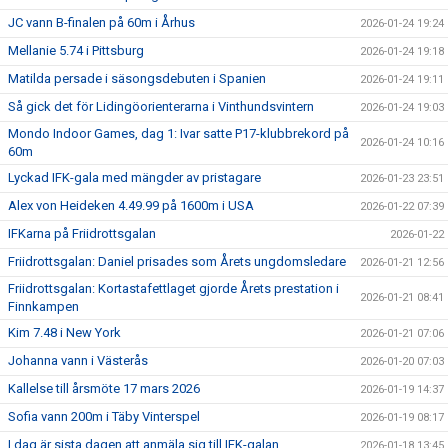
JC vann B-finalen på 60m i Århus
2026-01-24 19:24
Mellanie 5.74 i Pittsburg
2026-01-24 19:18
Matilda persade i säsongsdebuten i Spanien
2026-01-24 19:11
Så gick det för Lidingöorienterarna i Vinthundsvintern
2026-01-24 19:03
Mondo Indoor Games, dag 1: Ivar satte P17-klubbrekord på
2026-01-24 10:16
60m
Lyckad IFK-gala med mängder av pristagare
2026-01-23 23:51
Alex von Heideken 4.49.99 på 1600m i USA
2026-01-22 07:39
IFKarna på Friidrottsgalan
2026-01-22
Friidrottsgalan: Daniel prisades som Årets ungdomsledare
2026-01-21 12:56
Friidrottsgalan: Kortastafettlaget gjorde Årets prestation i
2026-01-21 08:41
Finnkampen
Kim 7.48 i New York
2026-01-21 07:06
Johanna vann i Västerås
2026-01-20 07:03
Kallelse till årsmöte 17 mars 2026
2026-01-19 14:37
Sofia vann 200m i Täby Vinterspel
2026-01-19 08:17
I dag är sista dagen att anmäla sig till IFK-galan
2026-01-18 13:45