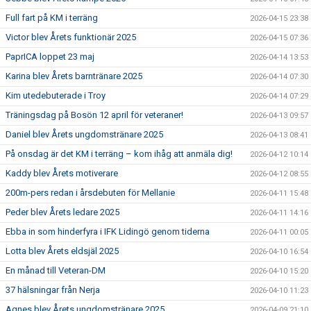
Full fart på KM i terräng
2026-04-15 23:38
Victor blev Årets funktionär 2025
2026-04-15 07:36
PaprICA loppet 23 maj
2026-04-14 13:53
Karina blev Årets barntränare 2025
2026-04-14 07:30
Kim utedebuterade i Troy
2026-04-14 07:29
Träningsdag på Bosön 12 april för veteraner!
2026-04-13 09:57
Daniel blev Årets ungdomstränare 2025
2026-04-13 08:41
På onsdag är det KM i terräng – kom ihåg att anmäla dig!
2026-04-12 10:14
Kaddy blev Årets motiverare
2026-04-12 08:55
200m-pers redan i årsdebuten för Mellanie
2026-04-11 15:48
Peder blev Årets ledare 2025
2026-04-11 14:16
Ebba in som hinderfyra i IFK Lidingö genom tiderna
2026-04-11 00:05
Lotta blev Årets eldsjäl 2025
2026-04-10 16:54
En månad till Veteran-DM
2026-04-10 15:20
37 hälsningar från Nerja
2026-04-10 11:23
Agnes blev Årets ungdomstränare 2025
2026-04-09 21:10