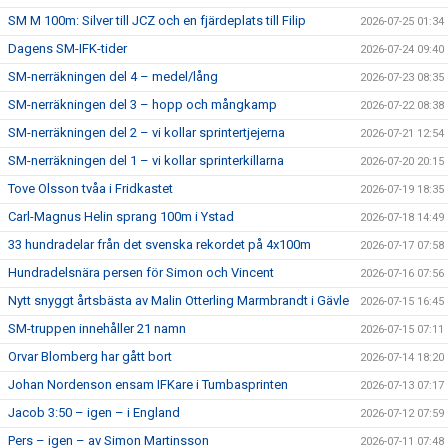
SM M 100m: Silver till JCZ och en fjärdeplats till Filip
2026-07-25 01:34
Dagens SM-IFK-tider
2026-07-24 09:40
SM-nerräkningen del 4 – medel/lång
2026-07-23 08:35
SM-nerräkningen del 3 – hopp och mångkamp
2026-07-22 08:38
SM-nerräkningen del 2 – vi kollar sprintertjejerna
2026-07-21 12:54
SM-nerräkningen del 1 – vi kollar sprinterkillarna
2026-07-20 20:15
Tove Olsson tvåa i Fridkastet
2026-07-19 18:35
Carl-Magnus Helin sprang 100m i Ystad
2026-07-18 14:49
33 hundradelar från det svenska rekordet på 4x100m
2026-07-17 07:58
Hundradelsnära persen för Simon och Vincent
2026-07-16 07:56
Nytt snyggt årtsbästa av Malin Otterling Marmbrandt i Gävle
2026-07-15 16:45
SM-truppen innehåller 21 namn
2026-07-15 07:11
Orvar Blomberg har gått bort
2026-07-14 18:20
Johan Nordenson ensam IFKare i Tumbasprinten
2026-07-13 07:17
Jacob 3:50 – igen – i England
2026-07-12 07:59
Pers – igen – av Simon Martinsson
2026-07-11 07:48