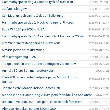
Hammarbyspelen dag 3: Snabba ryck på 60m slätt
2026-02-02 15:33
JC fyra i Glasgow
2026-02-01 13:28
Carl Magnus och Janne tävlade i Sollentuna
2026-02-01 09:30
Hammarbyspelen dag 2: Häck var dagens IFK-gren
2026-01-31 22:37
Ebba W 10:36 på 3000m i USA
2026-01-31 21:30
Hammarbyspelen dag 1: Åsa tvåa och Ebba trea på 200m
2026-01-30 23:54
Kim Wingren trestegspersade i New York
2026-01-29 17:00
Matilda persade i viktkastning
2026-01-28 09:12
Våra arrangemang 2025
2026-01-27 20:35
Tre guld och ett brons under söndagens Veteran-DM
2026-01-26 20:34
Anmäl till årets Sommaridrottsskola!
2026-01-26
Flera 200m-pers under tredje dagen av Mondo Indoor
2026-01-25 23:14
Games
Johanna vann Mondo Indoor Games Gala
2026-01-25 09:39
Mondo Indoor Games, dag 2: 60m-pers för både Åsa och Anton
2026-01-25
Bra start i Veteran-DM – sex guld, ett silver och fem brons
2026-01-24 23:46
Alex von Heideken sprang 800m i USA
2026-01-24 19:45