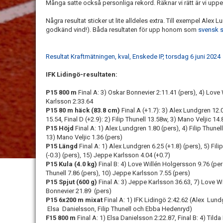
Många satte också personliga rekord. Räknar vi rätt är vi uppe
Några resultat sticker ut lite alldeles extra. Till exempel Alex 
godkänd vind!). Båda resultaten för upp honom som
svensk s
Resultat Kraftmätningen, kval, Enskede IP, torsdag 6 juni 2024
IFK Lidingö-resultaten:
P15 800 m
Final A: 3) Oskar Bonnevier 2:11.41 (pers), 4) Love
Karlsson 2:33.64
P15 80 m häck (83.8 cm)
Final A (+1.7): 3) Alex Lundgren 12.0
15.54, Final D (+2.9): 2) Filip Thunell 13.58w, 3) Mano Veljic 1
P15 Höjd
Final A: 1) Alex Lundgren 1.80 (pers), 4) Filip Thunel
13) Mano Veljic 1.36 (pers)
P15 Längd
Final A: 1) Alex Lundgren 6.25 (+1.8) (pers), 5) Fili
(-0.3) (pers), 15) Jeppe Karlsson 4.04 (+0.7)
P15 Kula (4.0 kg)
Final B: 4) Love Willén Holgersson 9.76 (pers
Thunell 7.86 (pers), 10) Jeppe Karlsson 7.55 (pers)
P15 Spjut (600 g)
Final A: 3) Jeppe Karlsson 36.63, 7) Love W
Bonnevier 21.89 (pers)
P15 6x200 m mixat
Final A: 1) IFK Lidingö 2:42.62 (Alex Lu
Elsa Danielsson,
Filip Thunell och Ebba Hedenryd)
F15 800 m
Final A: 1) Elsa Danielsson 2:22.87, Final B: 4) Tilda 