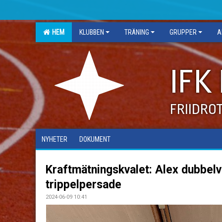
HEM
KLUBBEN
TRÄNING
GRUPPER
A
IFK
FRIIDRO
NYHETER
DOKUMENT
Kraftmätningskvalet: Alex dubbel
trippelpersade
2024-06-09 10:41