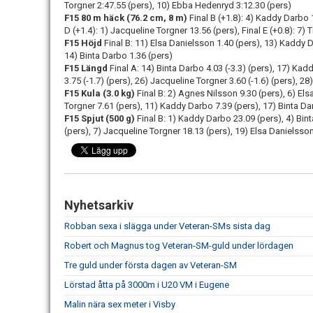
Torgner 2:47.55 (pers), 10) Ebba Hedenryd 3:12.30 (pers)
F15 80 m häck (76.2 cm, 8 m)
Final B (+1.8): 4) Kaddy Darbo 1
D (+1.4): 1) Jacqueline Torgner 13.56 (pers), Final E (+0.8): 7) T
F15 Höjd
Final B: 11) Elsa Danielsson 1.40 (pers), 13) Kaddy D
14) Binta Darbo 1.36 (pers)
F15 Längd
Final A: 14) Binta Darbo 4.03 (-3.3) (pers), 17) Kaddy
3.75 (-1.7) (pers), 26) Jacqueline Torgner 3.60 (-1.6) (pers), 2
F15 Kula (3.0 kg)
Final B: 2) Agnes Nilsson 9.30 (pers), 6) Els
Torgner 7.61 (pers), 11) Kaddy Darbo 7.39 (pers), 17) Binta Da
F15 Spjut (500 g)
Final B: 1) Kaddy Darbo 23.09 (pers), 4) Bin
(pers), 7) Jacqueline Torgner 18.13 (pers), 19) Elsa Danielsso
Nyhetsarkiv
Robban sexa i slägga under Veteran-SMs sista dag
Robert och Magnus tog Veteran-SM-guld under lördagen
Tre guld under första dagen av Veteran-SM
Lörstad åtta på 3000m i U20 VM i Eugene
Malin nära sex meter i Visby