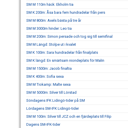
SM M 110m häck: Ekholm tia
SM K 200m: Åsa bara fem hundradelar från pers
SM M 800m: Axels bästa på tre år
SM M 3000m hinder: Leo tia
SM M 200m: Simon persade och tog sig till semifinal
SM M Längd: Stolpe ut i kvalet
SM K 100m: Sara hundradelar från finalplats
SM K längd: En smärtsam niondeplats för Malin
SM M 1500m: Jacob finaltia
SM K 400m: Sofia sexa
SM M Tiokamp: Malte sexa
SM M 5000m: Silver till Lörstad
Söndagens IFK Lidingö-tider på SM
Lördagens SM-IFK Lidingö-tider
SM M 100m: Silver till JCZ och en fjärdeplats till Filip
Dagens SM-IFK-tider