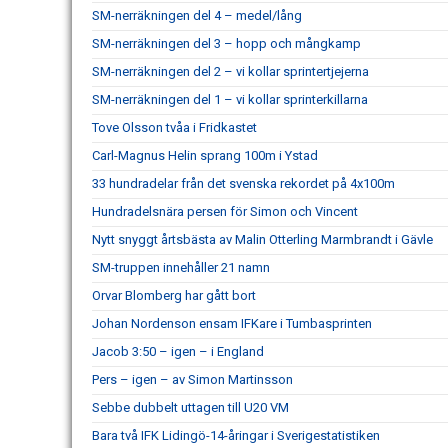
SM-nerräkningen del 4 – medel/lång
SM-nerräkningen del 3 – hopp och mångkamp
SM-nerräkningen del 2 – vi kollar sprintertjejerna
SM-nerräkningen del 1 – vi kollar sprinterkillarna
Tove Olsson tvåa i Fridkastet
Carl-Magnus Helin sprang 100m i Ystad
33 hundradelar från det svenska rekordet på 4x100m
Hundradelsnära persen för Simon och Vincent
Nytt snyggt årtsbästa av Malin Otterling Marmbrandt i Gävle
SM-truppen innehåller 21 namn
Orvar Blomberg har gått bort
Johan Nordenson ensam IFKare i Tumbasprinten
Jacob 3:50 – igen – i England
Pers – igen – av Simon Martinsson
Sebbe dubbelt uttagen till U20 VM
Bara två IFK Lidingö-14-åringar i Sverigestatistiken