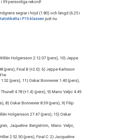
 i 39 personliga rekord!
Lundgrens segrar i höjd (1.80) och längd (6.25 i
tatistiketta i P15-klassen
just nu.
 Willén Holgersson 2:12.07 (pers), 10) Jeppe
8 (pers), Final B (+2.0): 6) Jeppe Karlsson
4.81w
l 1.52 (pers), 11) Oskar Bonnevier 1.40 (pers),
p Thunell 4.78 (+1.4) (pers), 9) Mano Veljic 4.49
), 8) Oskar Bonnevier 8.39 (pers), 9) Filip
illén Holgersson 27.47 (pers), 15) Oskar
ndgren, Jaqueline Bergström, Mano Veljic,
Hiller 2:52.50 (pers), Final C: 2) Jacqueline