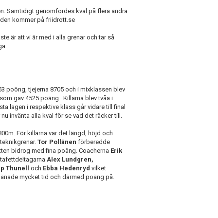
gen. Samtidigt genomfördes kval på flera andra
 den kommer på friidrott.se
e är att vi är med i alla grenar och tar så
ga.
10353 poöng, tjejerna 8705 och i mixklassen blev
 som gav 4525 poäng. Killarna blev tvåa i
 lagen i respektive klass går vidare till final
nu invänta alla kval för se vad det räcker till.
00m. För killarna var det längd, höjd och
teknikgrenar.
Tor Pollänen
förberedde
tten bidrog med fina poäng. Coacherna
Erik
tafettdeltagarna
Alex Lundgren,
ip Thunell
och
Ebba Hedenryd
vilket
i tjänade mycket tid och därmed poäng på.