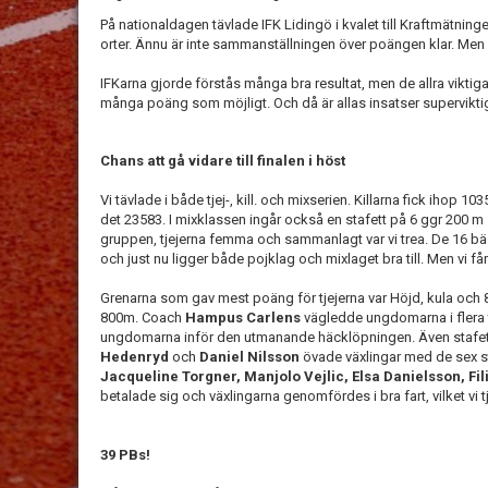
På nationaldagen tävlade IFK Lidingö i kvalet till Kraftmätnin
orter. Ännu är inte sammanställningen över poängen klar. Men
IFKarna gjorde förstås många bra resultat, men de allra viktigast
många poäng som möjligt. Och då är allas insatser supervikti
Chans att gå vidare till finalen i höst
Vi tävlade i både tjej-, kill. och mixserien. Killarna fick ihop 
det 23583. I mixklassen ingår också en stafett på 6 ggr 200 m
gruppen, tjejerna femma och sammanlagt var vi trea. De 16 bästa
och just nu ligger både pojklag och mixlaget bra till. Men vi får 
Grenarna som gav mest poäng för tjejerna var Höjd, kula och 8
800m. Coach
Hampus Carlens
vägledde ungdomarna i flera 
ungdomarna inför den utmanande häcklöpningen. Även stafe
Hedenryd
och
Daniel Nilsson
övade växlingar med de sex s
Jacqueline Torgner, Manjolo Vejlic, Elsa Danielsson, Fil
betalade sig och växlingarna genomfördes i bra fart, vilket v
39 PBs!