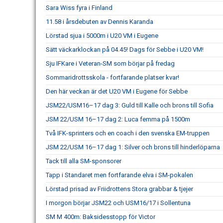
Sara Wiss fyra i Finland
11.58 i årsdebuten av Dennis Karanda
Lörstad sjua i 5000m i U20 VM i Eugene
Sätt väckarklockan på 04.45! Dags för Sebbe i U20 VM!
Sju IFKare i Veteran-SM som börjar på fredag
Sommaridrottsskola - fortfarande platser kvar!
Den här veckan är det U20 VM i Eugene för Sebbe
JSM22/USM16–17 dag 3: Guld till Kalle och brons till Sofia
JSM 22/USM 16–17 dag 2: Luca femma på 1500m
Två IFK-sprinters och en coach i den svenska EM-truppen
JSM 22/USM 16–17 dag 1: Silver och brons till hinderlöparna
Tack till alla SM-sponsorer
Tapp i Standaret men fortfarande elva i SM-pokalen
Lörstad prisad av Friidrottens Stora grabbar & tjejer
I morgon börjar JSM22 och USM16/17 i Sollentuna
SM M 400m: Baksidesstopp för Victor