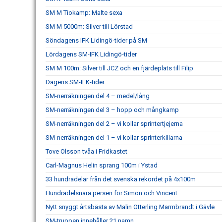
SM M Tiokamp: Malte sexa
SM M 5000m: Silver till Lörstad
Söndagens IFK Lidingö-tider på SM
Lördagens SM-IFK Lidingö-tider
SM M 100m: Silver till JCZ och en fjärdeplats till Filip
Dagens SM-IFK-tider
SM-nerräkningen del 4 – medel/lång
SM-nerräkningen del 3 – hopp och mångkamp
SM-nerräkningen del 2 – vi kollar sprintertjejerna
SM-nerräkningen del 1 – vi kollar sprinterkillarna
Tove Olsson tvåa i Fridkastet
Carl-Magnus Helin sprang 100m i Ystad
33 hundradelar från det svenska rekordet på 4x100m
Hundradelsnära persen för Simon och Vincent
Nytt snyggt årtsbästa av Malin Otterling Marmbrandt i Gävle
SM-truppen innehåller 21 namn