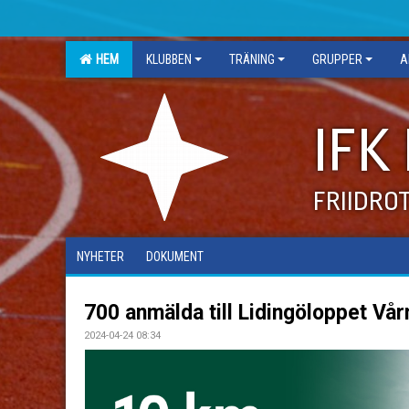
HEM
KLUBBEN
TRÄNING
GRUPPER
A
IFK
FRIIDRO
NYHETER
DOKUMENT
700 anmälda till Lidingöloppet Vår
2024-04-24 08:34