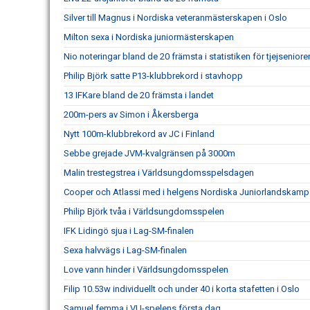
Silver till Magnus i Nordiska veteranmästerskapen i Oslo
Milton sexa i Nordiska juniormästerskapen
Nio noteringar bland de 20 främsta i statistiken för tjejseniore
Philip Björk satte P13-klubbrekord i stavhopp
13 IFKare bland de 20 främsta i landet
200m-pers av Simon i Åkersberga
Nytt 100m-klubbrekord av JC i Finland
Sebbe grejade JVM-kvalgränsen på 3000m
Malin trestegstrea i Världsungdomsspelsdagen
Cooper och Atlassi med i helgens Nordiska Juniorlandskamp
Philip Björk tvåa i Världsungdomsspelen
IFK Lidingö sjua i Lag-SM-finalen
Sexa halvvägs i Lag-SM-finalen
Love vann hinder i Världsungdomsspelen
Filip 10.53w individuellt och under 40 i korta stafetten i Oslo
Samuel femma i VU-spelens första dag