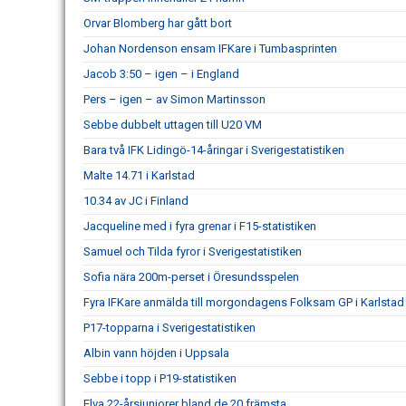
Orvar Blomberg har gått bort
Johan Nordenson ensam IFKare i Tumbasprinten
Jacob 3:50 – igen – i England
Pers – igen – av Simon Martinsson
Sebbe dubbelt uttagen till U20 VM
Bara två IFK Lidingö-14-åringar i Sverigestatistiken
Malte 14.71 i Karlstad
10.34 av JC i Finland
Jacqueline med i fyra grenar i F15-statistiken
Samuel och Tilda fyror i Sverigestatistiken
Sofia nära 200m-perset i Öresundsspelen
Fyra IFKare anmälda till morgondagens Folksam GP i Karlstad
P17-topparna i Sverigestatistiken
Albin vann höjden i Uppsala
Sebbe i topp i P19-statistiken
Elva 22-årsjuniorer bland de 20 främsta