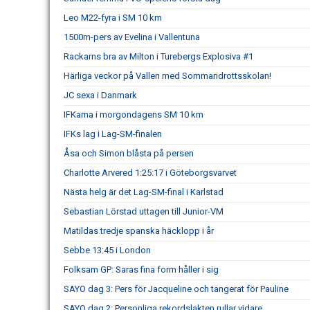
Leo M22-fyra i SM 10 km
1500m-pers av Evelina i Vallentuna
Rackarns bra av Milton i Turebergs Explosiva #1
Härliga veckor på Vallen med Sommaridrottsskolan!
JC sexa i Danmark
IFKarna i morgondagens SM 10 km
IFKs lag i Lag-SM-finalen
Åsa och Simon blåsta på persen
Charlotte Arvered 1:25:17 i Göteborgsvarvet
Nästa helg är det Lag-SM-final i Karlstad
Sebastian Lörstad uttagen till Junior-VM
Matildas tredje spanska häcklopp i år
Sebbe 13:45 i London
Folksam GP: Saras fina form håller i sig
SAYO dag 3: Pers för Jacqueline och tangerat för Pauline
SAYO dag 2: Personliga rekordslakten rullar vidare