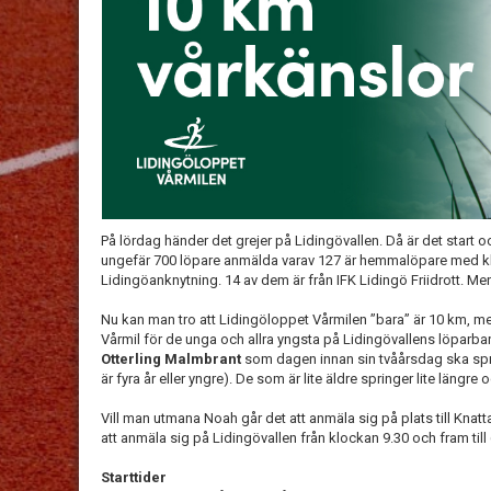
På lördag händer det grejer på Lidingövallen. Då är det start 
ungefär 700 löpare anmälda varav 127 är hemmalöpare med k
Lidingöanknytning. 14 av dem är från IFK Lidingö Friidrott. Men
Nu kan man tro att Lidingöloppet Vårmilen ”bara” är 10 km, me
Vårmil för de unga och allra yngsta på Lidingövallens löparban
Otterling Malmbrant
som dagen innan sin tvåårsdag ska spr
är fyra år eller yngre). De som är lite äldre springer lite läng
Vill man utmana Noah går det att anmäla sig på plats till Knatt
att anmäla sig på Lidingövallen från klockan 9.30 och fram till 
Starttider