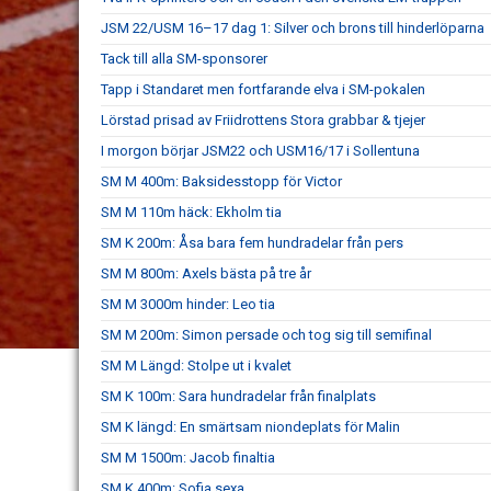
JSM 22/USM 16–17 dag 1: Silver och brons till hinderlöparna
Tack till alla SM-sponsorer
Tapp i Standaret men fortfarande elva i SM-pokalen
Lörstad prisad av Friidrottens Stora grabbar & tjejer
I morgon börjar JSM22 och USM16/17 i Sollentuna
SM M 400m: Baksidesstopp för Victor
SM M 110m häck: Ekholm tia
SM K 200m: Åsa bara fem hundradelar från pers
SM M 800m: Axels bästa på tre år
SM M 3000m hinder: Leo tia
SM M 200m: Simon persade och tog sig till semifinal
SM M Längd: Stolpe ut i kvalet
SM K 100m: Sara hundradelar från finalplats
SM K längd: En smärtsam niondeplats för Malin
SM M 1500m: Jacob finaltia
SM K 400m: Sofia sexa