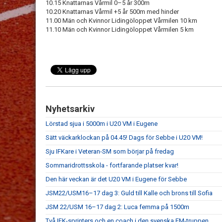
10.15 Knattarnas Vårmil 0–5 år 300m
10.20 Knattarnas Vårmil +5 år 500m med hinder
11.00 Män och Kvinnor Lidingöloppet Vårmilen 10 km
11.10 Män och Kvinnor Lidingöloppet Vårmilen 5 km
Nyhetsarkiv
Lörstad sjua i 5000m i U20 VM i Eugene
Sätt väckarklockan på 04.45! Dags för Sebbe i U20 VM!
Sju IFKare i Veteran-SM som börjar på fredag
Sommaridrottsskola - fortfarande platser kvar!
Den här veckan är det U20 VM i Eugene för Sebbe
JSM22/USM16–17 dag 3: Guld till Kalle och brons till Sofia
JSM 22/USM 16–17 dag 2: Luca femma på 1500m
Två IFK-sprinters och en coach i den svenska EM-truppen