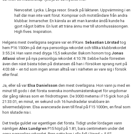
Nervositet. Lycka. Långa resor. Snack på läktaren. Uppvärmning i en
hall där man inte varit förut. Kompisar och motståndare från andra
klubbar. Inmarscher. En känsla av att man kanske ändå kunde ha
gjort något bättre. En lust att träna ännu mer till utomhussäsongen.
High fives. Inspiration.
Helgens mest överlägsna segrare var en IFKare.
Sebastian Lörstad
tog
hem P16 1500m på det nya personliga rekordet och tillika klubbrekordet
3:55.24. Han vann med dryga 15,5 sekunder. Bakom honom tog
Jonas
Atlassi
silver på nya personliga rekordet 4:10.78. Sebbe hade förresten
även den näst bästa tiden på distansen då han i försöken sprang runt på
4:03.68 – en tid som ingen annan alltså var i närheten av vare sig i försök
eller final.
Ja, eller så var
Elsa Danielsson
den mest överlägsna. Hon vann ju med en
minut till godo i det första svenska inomhusmästerskapet för ungdomar
där gång räknas som en friidrottsgren. De 3000 meterna i F15 gick hon på
21:33.01, en minut, en sekund och 16 hundradelar snabbare än
silvermedaljören. Elsa avancerade även till final på F15 1000m, en final som
hon slutade nia i.
Det tredje guldet var egentligen det första. Tidigt under lördagen vann
nämligen
Alex Lundgren
P15 höjd på 1.81, bara centimetern under det
egna personliga rekordet. Pers satte han i alla fall i längd – 5.97.