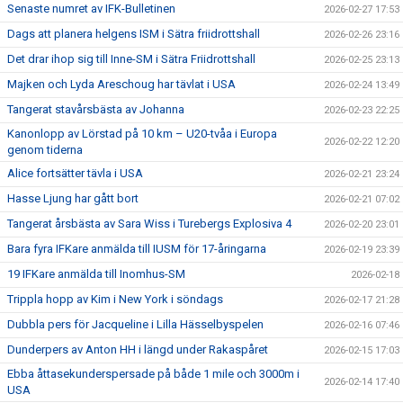
Senaste numret av IFK-Bulletinen
2026-02-27 17:53
Dags att planera helgens ISM i Sätra friidrottshall
2026-02-26 23:16
Det drar ihop sig till Inne-SM i Sätra Friidrottshall
2026-02-25 23:13
Majken och Lyda Areschoug har tävlat i USA
2026-02-24 13:49
Tangerat stavårsbästa av Johanna
2026-02-23 22:25
Kanonlopp av Lörstad på 10 km – U20-tvåa i Europa
2026-02-22 12:20
genom tiderna
Alice fortsätter tävla i USA
2026-02-21 23:24
Hasse Ljung har gått bort
2026-02-21 07:02
Tangerat årsbästa av Sara Wiss i Turebergs Explosiva 4
2026-02-20 23:01
Bara fyra IFKare anmälda till IUSM för 17-åringarna
2026-02-19 23:39
19 IFKare anmälda till Inomhus-SM
2026-02-18
Trippla hopp av Kim i New York i söndags
2026-02-17 21:28
Dubbla pers för Jacqueline i Lilla Hässelbyspelen
2026-02-16 07:46
Dunderpers av Anton HH i längd under Rakaspåret
2026-02-15 17:03
Ebba åttasekunderspersade på både 1 mile och 3000m i
2026-02-14 17:40
USA