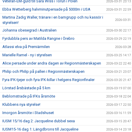
Veteran-EM-guld till Sara Wiss i Torun i Polen
2026-03-31 23:13
Ebba Wetterberg halvminutpersade på 5000m i USA
2026-03-31 22:59
Martina Zadig Waller, tränare i en barngrupp och nu kassör i
2026-03-31
styrelsen!
Johanna obesegrad i Australien
2026-03-30 22:17
Fyrdubbla pers av Matilda Rangne i Örebro
2026-03-29 22:19
Atlassi elva på Premiärmilen
2026-03-28
Marielle Ramel - ny i styrelsen
2026-03-25 14:17
Alice persade under andra dagen av Regionmästerskapen
2026-03-22 22:40
Philip och Philip på pallen i Regionmästerskapen
2026-03-21 23:07
Fyra IFK-tjejer och fyra IFK-killar i helgens Regionfinaler
2026-03-20 21:47
Lörstad årsbästade på 5 km
2026-03-19 07:00
Beblomstrade på IFKs årsmöte
2026-03-18 22:04
Klubbens nya styrelse!
2026-03-17 22:50
Imorgon årsmöte i Stadshuset
2026-03-16 11:59
IUSM 15/16 dag 2: Jacqueline dubbel sexa
2026-03-15 20:47
IUSM15-16 dag 1: Längdbrons till Jacqueline
2026-03-14 23:18