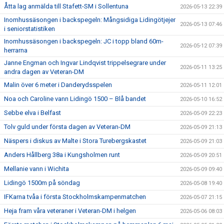
Åtta lag anmälda till Stafett-SM i Sollentuna
2026-05-13 22:39
Inomhussäsongen i backspegeln: Mångsidiga Lidingötjejer
2026-05-13 07:46
i seniorstatistiken
Inomhussäsongen i backspegeln: JC i topp bland 60m-
2026-05-12 07:39
herrarna
Janne Engman och Ingvar Lindqvist trippelsegrare under
2026-05-11 13:25
andra dagen av Veteran-DM
Malin över 6 meter i Danderydsspelen
2026-05-11 12:01
Noa och Caroline vann Lidingö 1500 – Blå bandet
2026-05-10 16:52
Sebbe elva i Belfast
2026-05-09 22:23
Tolv guld under första dagen av Veteran-DM
2026-05-09 21:13
Näspers i diskus av Malte i Stora Turebergskastet
2026-05-09 21:03
Anders Hållberg 38a i Kungsholmen runt
2026-05-09 20:51
Mellanie vann i Wichita
2026-05-09 09:40
Lidingö 1500m på söndag
2026-05-08 19:40
IFKarna tvåa i första Stockholmskampenmatchen
2026-05-07 21:15
Heja fram våra veteraner i Veteran-DM i helgen
2026-05-06 08:03