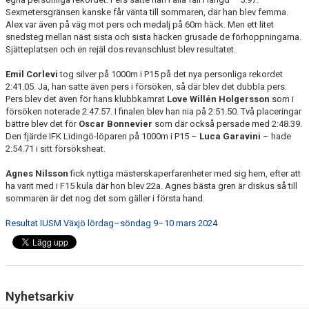
Sexmetersgränsen kanske får vänta till sommaren, där han blev femma.
Alex var även på väg mot pers och medalj på 60m häck. Men ett litet
snedsteg mellan näst sista och sista häcken grusade de förhoppningarna.
Sjätteplatsen och en rejäl dos revanschlust blev resultatet.
Emil Corlevi
tog silver på 1000m i P15 på det nya personliga rekordet
2:41.05. Ja, han satte även pers i försöken, så där blev det dubbla pers.
Pers blev det även för hans klubbkamrat
Love Willén Holgersson
som i
försöken noterade 2:47.57. I finalen blev han nia på 2:51.50. Två placeringar
bättre blev det för
Oscar Bonnevier
som där också persade med 2:48.39.
Den fjärde IFK Lidingö-löparen på 1000m i P15 –
Luca Garavini
– hade
2:54.71 i sitt försöksheat.
Agnes Nilsson
fick nyttiga mästerskaperfarenheter med sig hem, efter att
ha varit med i F15 kula där hon blev 22a. Agnes bästa gren är diskus så till
sommaren är det nog det som gäller i första hand.
Resultat IUSM Växjö lördag–söndag 9–10 mars 2024
Nyhetsarkiv