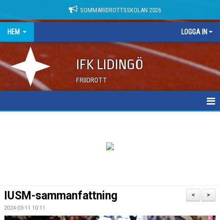
SOMMARIDROTTSSKOLAN 2026
HEM
LOGGA IN
IFK LIDINGÖ
FRIIDROTT
NYHETER
DOKUMENT
IUSM-sammanfattning
<
>
2024-03-11 10:11