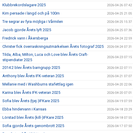
Klubbrekordslagare 2025
2026-04-26 07:42
Kim persade i längd och på 100m
2026-04-25 21:05
Tre segrar av fyra möjliga i Vårmilen
2026-04-25 15:37
Jacob gjorde Årets lyft 2025
2026-04-25 07:36
Fredrick vann i Åkersberga
2026-04-24 22:59
Christer fick överraskningsutmärkelsen Årets fotograf 2025
2026-04-24 07:31
Tilda, Alba, Milton, Luca och Love blev Årets Craft-
2026-04-23 07:15
stipendiater 2025
2014:2 blev Årets barngrupp 2025
2026-04-22 07:11
Anthony blev Årets IFK-veteran 2025
2026-04-21 07:07
Mellanie med i Washburns stafettlag igen
2026-04-20 22:06
Karina blev Årets IFK-veteran 2025
2026-04-20 07:01
Sofia blev Årets (tjej-)IFKare 2025
2026-04-19 07:59
Ebba hindervann i Kansas
2026-04-18 23:29
Lörstad blev Årets (kill-)IFKare 2025
2026-04-18 07:55
Sofia gjorde Årets genombrott 2025
2026-04-17 07:50