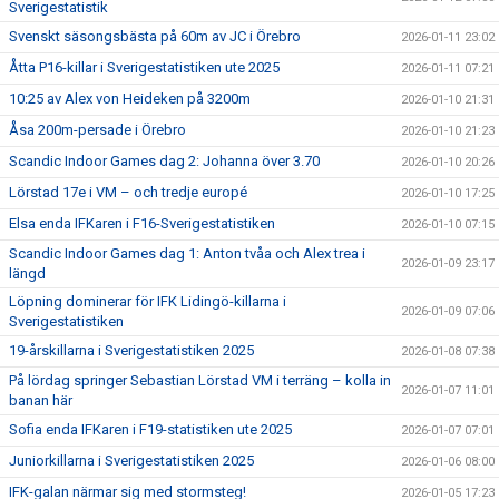
Sverigestatistik
Svenskt säsongsbästa på 60m av JC i Örebro
2026-01-11 23:02
Åtta P16-killar i Sverigestatistiken ute 2025
2026-01-11 07:21
10:25 av Alex von Heideken på 3200m
2026-01-10 21:31
Åsa 200m-persade i Örebro
2026-01-10 21:23
Scandic Indoor Games dag 2: Johanna över 3.70
2026-01-10 20:26
Lörstad 17e i VM – och tredje europé
2026-01-10 17:25
Elsa enda IFKaren i F16-Sverigestatistiken
2026-01-10 07:15
Scandic Indoor Games dag 1: Anton tvåa och Alex trea i
2026-01-09 23:17
längd
Löpning dominerar för IFK Lidingö-killarna i
2026-01-09 07:06
Sverigestatistiken
19-årskillarna i Sverigestatistiken 2025
2026-01-08 07:38
På lördag springer Sebastian Lörstad VM i terräng – kolla in
2026-01-07 11:01
banan här
Sofia enda IFKaren i F19-statistiken ute 2025
2026-01-07 07:01
Juniorkillarna i Sverigestatistiken 2025
2026-01-06 08:00
IFK-galan närmar sig med stormsteg!
2026-01-05 17:23