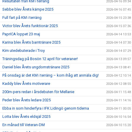
Resultaten från KM i terräng
2026-04-16 09:34
Sebbe blev Årets kämpe 2025
2026-04-16 07:45
Full fart på KM i terräng
2026-04-15 23:38
Victor blev Årets funktionär 2025
2026-04-15 07:36
PaprICA loppet 23 maj
2026-04-14 13:53
Karina blev Årets barntränare 2025
2026-04-14 07:30
Kim utedebuterade i Troy
2026-04-14 07:29
Träningsdag på Bosön 12 april för veteraner!
2026-04-13 09:57
Daniel blev Årets ungdomstränare 2025
2026-04-13 08:41
På onsdag är det KM i terräng – kom ihåg att anmäla dig!
2026-04-12 10:14
Kaddy blev Årets motiverare
2026-04-12 08:55
200m-pers redan i årsdebuten för Mellanie
2026-04-11 15:48
Peder blev Årets ledare 2025
2026-04-11 14:16
Ebba in som hinderfyra i IFK Lidingö genom tiderna
2026-04-11 00:05
Lotta blev Årets eldsjäl 2025
2026-04-10 16:54
En månad till Veteran-DM
2026-04-10 15:20