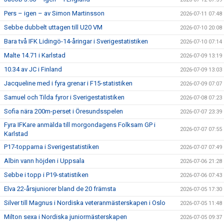
Pers – igen – av Simon Martinsson
2026-07-11 07:48
Sebbe dubbelt uttagen till U20 VM
2026-07-10 20:08
Bara två IFK Lidingö-14-åringar i Sverigestatistiken
2026-07-10 07:14
Malte 14.71 i Karlstad
2026-07-09 13:19
10.34 av JC i Finland
2026-07-09 13:03
Jacqueline med i fyra grenar i F15-statistiken
2026-07-09 07:07
Samuel och Tilda fyror i Sverigestatistiken
2026-07-08 07:23
Sofia nära 200m-perset i Öresundsspelen
2026-07-07 23:39
Fyra IFKare anmälda till morgondagens Folksam GP i
2026-07-07 07:55
Karlstad
P17-topparna i Sverigestatistiken
2026-07-07 07:49
Albin vann höjden i Uppsala
2026-07-06 21:28
Sebbe i topp i P19-statistiken
2026-07-06 07:43
Elva 22-årsjuniorer bland de 20 främsta
2026-07-05 17:30
Silver till Magnus i Nordiska veteranmästerskapen i Oslo
2026-07-05 11:48
Milton sexa i Nordiska juniormästerskapen
2026-07-05 09:37