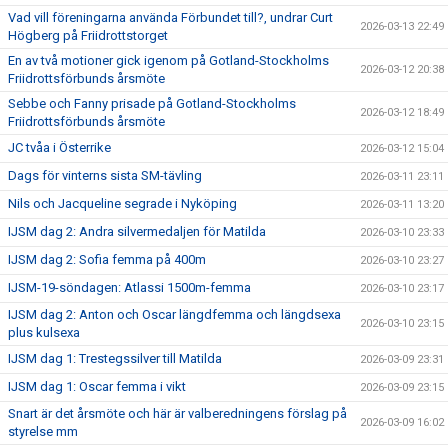
Vad vill föreningarna använda Förbundet till?, undrar Curt
2026-03-13 22:49
Högberg på Friidrottstorget
En av två motioner gick igenom på Gotland-Stockholms
2026-03-12 20:38
Friidrottsförbunds årsmöte
Sebbe och Fanny prisade på Gotland-Stockholms
2026-03-12 18:49
Friidrottsförbunds årsmöte
JC tvåa i Österrike
2026-03-12 15:04
Dags för vinterns sista SM-tävling
2026-03-11 23:11
Nils och Jacqueline segrade i Nyköping
2026-03-11 13:20
IJSM dag 2: Andra silvermedaljen för Matilda
2026-03-10 23:33
IJSM dag 2: Sofia femma på 400m
2026-03-10 23:27
IJSM-19-söndagen: Atlassi 1500m-femma
2026-03-10 23:17
IJSM dag 2: Anton och Oscar längdfemma och längdsexa
2026-03-10 23:15
plus kulsexa
IJSM dag 1: Trestegssilver till Matilda
2026-03-09 23:31
IJSM dag 1: Oscar femma i vikt
2026-03-09 23:15
Snart är det årsmöte och här är valberedningens förslag på
2026-03-09 16:02
styrelse mm