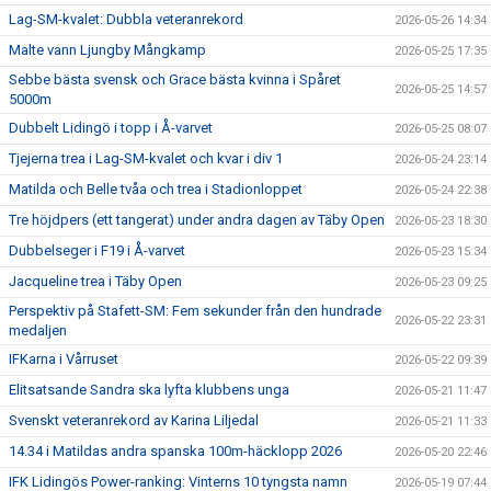
Lag-SM-kvalet: Dubbla veteranrekord
2026-05-26 14:34
Malte vann Ljungby Mångkamp
2026-05-25 17:35
Sebbe bästa svensk och Grace bästa kvinna i Spåret
2026-05-25 14:57
5000m
Dubbelt Lidingö i topp i Å-varvet
2026-05-25 08:07
Tjejerna trea i Lag-SM-kvalet och kvar i div 1
2026-05-24 23:14
Matilda och Belle tvåa och trea i Stadionloppet
2026-05-24 22:38
Tre höjdpers (ett tangerat) under andra dagen av Täby Open
2026-05-23 18:30
Dubbelseger i F19 i Å-varvet
2026-05-23 15:34
Jacqueline trea i Täby Open
2026-05-23 09:25
Perspektiv på Stafett-SM: Fem sekunder från den hundrade
2026-05-22 23:31
medaljen
IFKarna i Vårruset
2026-05-22 09:39
Elitsatsande Sandra ska lyfta klubbens unga
2026-05-21 11:47
Svenskt veteranrekord av Karina Liljedal
2026-05-21 11:33
14.34 i Matildas andra spanska 100m-häcklopp 2026
2026-05-20 22:46
IFK Lidingös Power-ranking: Vinterns 10 tyngsta namn
2026-05-19 07:44