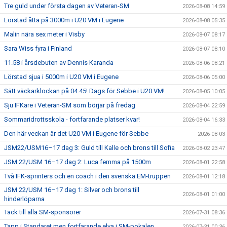
Tre guld under första dagen av Veteran-SM
2026-08-08 14:59
Lörstad åtta på 3000m i U20 VM i Eugene
2026-08-08 05:35
Malin nära sex meter i Visby
2026-08-07 08:17
Sara Wiss fyra i Finland
2026-08-07 08:10
11.58 i årsdebuten av Dennis Karanda
2026-08-06 08:21
Lörstad sjua i 5000m i U20 VM i Eugene
2026-08-06 05:00
Sätt väckarklockan på 04.45! Dags för Sebbe i U20 VM!
2026-08-05 10:05
Sju IFKare i Veteran-SM som börjar på fredag
2026-08-04 22:59
Sommaridrottsskola - fortfarande platser kvar!
2026-08-04 16:33
Den här veckan är det U20 VM i Eugene för Sebbe
2026-08-03
JSM22/USM16–17 dag 3: Guld till Kalle och brons till Sofia
2026-08-02 23:47
JSM 22/USM 16–17 dag 2: Luca femma på 1500m
2026-08-01 22:58
Två IFK-sprinters och en coach i den svenska EM-truppen
2026-08-01 12:18
JSM 22/USM 16–17 dag 1: Silver och brons till
2026-08-01 01:00
hinderlöparna
Tack till alla SM-sponsorer
2026-07-31 08:36
Tapp i Standaret men fortfarande elva i SM-pokalen
2026-07-31 00:36