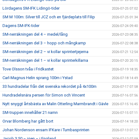
Lördagens SM-IFK Lidingö-tider
2026-07-25 07:02
SM M 100m: Silver till JCZ och en fjärdeplats till Filip
2026-07-25 01:34
Dagens SM-IFK-tider
2026-07-24 09:40
SM-nerräkningen del 4 – medel/lång
2026-07-23 08:35
SM-nerräkningen del 3 – hopp och mångkamp
2026-07-22 08:38
SM-nerräkningen del 2 – vi kollar sprintertjejerna
2026-07-21 12:54
SM-nerräkningen del 1 – vi kollar sprinterkillarna
2026-07-20 20:15
Tove Olsson tvåa i Fridkastet
2026-07-19 18:35
Carl-Magnus Helin sprang 100m i Ystad
2026-07-18 14:49
33 hundradelar från det svenska rekordet på 4x100m
2026-07-17 07:58
Hundradelsnära persen för Simon och Vincent
2026-07-16 07:56
Nytt snyggt årtsbästa av Malin Otterling Marmbrandt i Gävle
2026-07-15 16:45
SM-truppen innehåller 21 namn
2026-07-15 07:11
Orvar Blomberg har gått bort
2026-07-14 18:20
Johan Nordenson ensam IFKare i Tumbasprinten
2026-07-13 07:17
Jacob 3:50 – igen – i England
2026-07-12 07:59