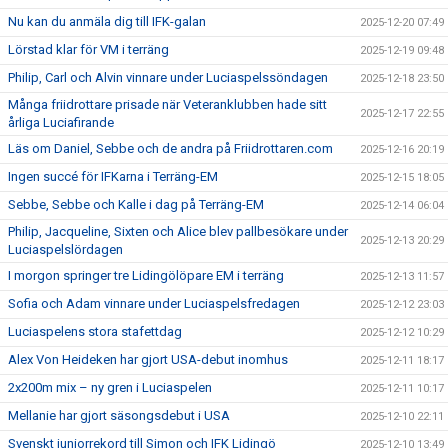
Nu kan du anmäla dig till IFK-galan
2025-12-20 07:49
Lörstad klar för VM i terräng
2025-12-19 09:48
Philip, Carl och Alvin vinnare under Luciaspelssöndagen
2025-12-18 23:50
Många friidrottare prisade när Veteranklubben hade sitt
2025-12-17 22:55
årliga Luciafirande
Läs om Daniel, Sebbe och de andra på Friidrottaren.com
2025-12-16 20:19
Ingen succé för IFKarna i Terräng-EM
2025-12-15 18:05
Sebbe, Sebbe och Kalle i dag på Terräng-EM
2025-12-14 06:04
Philip, Jacqueline, Sixten och Alice blev pallbesökare under
2025-12-13 20:29
Luciaspelslördagen
I morgon springer tre Lidingölöpare EM i terräng
2025-12-13 11:57
Sofia och Adam vinnare under Luciaspelsfredagen
2025-12-12 23:03
Luciaspelens stora stafettdag
2025-12-12 10:29
Alex Von Heideken har gjort USA-debut inomhus
2025-12-11 18:17
2x200m mix – ny gren i Luciaspelen
2025-12-11 10:17
Mellanie har gjort säsongsdebut i USA
2025-12-10 22:11
Svenskt juniorrekord till Simon och IFK Lidingö
2025-12-10 13:49