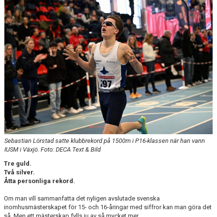
Sebastian Lörstad satte klubbrekord på 1500m i P16-klassen när han vann
IUSM i Växjö. Foto: DECA Text & Bild
Tre guld.
Två silver.
Åtta personliga rekord.
Om man vill sammanfatta det nyligen avslutade svenska
inomhusmästerskapet för 15- och 16-åringar med siffror kan man göra det
så. Men ett mästerskap fylls ju av så mycket mer.