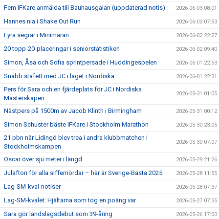
Fem IFKare anmälda till Bauhausgalan (uppdaterad notis)
2026-06-03 08:01
Hannes nia i Shake Out Run
2026-06-03 07:53
Fyra segrar i Minimaran
2026-06-02 22:27
20 topp-20-placeringar i seniorstatistiken
2026-06-02 09:40
Simon, Åsa och Sofia sprintpersade i Huddingespelen
2026-06-01 22:53
Snabb stafett med JC i laget i Nordiska
2026-06-01 22:31
Pers för Sara och en fjärdeplats för JC i Nordiska
2026-05-31 01:05
Mästerskapen
Nästpers på 1500m av Jacob Klinth i Birmingham
2026-05-31 00:12
Simon Schuster bäste IFKare i Stockholm Marathon
2026-05-30 23:05
21 pbn när Lidingö blev trea i andra klubbmatchen i
2026-05-30 07:07
Stockholmskampen
Oscar över sju meter i längd
2026-05-29 21:26
Julafton för alla siffernördar – här är Sverige-Bästa 2025
2026-05-28 11:55
Lag-SM-kval-notiser
2026-05-28 07:37
Lag-SM-kvalet: Hjältarna som tog en poäng var
2026-05-27 07:35
Sara gör landslagsdebut som 39-åring
2026-05-26 17:00