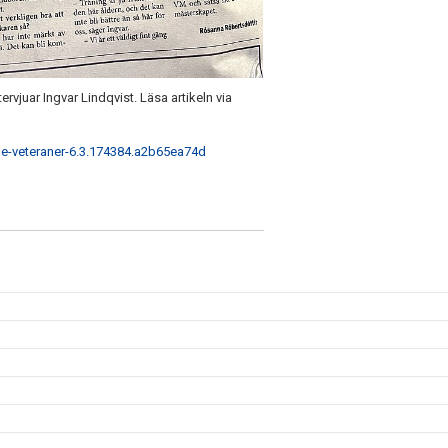
tervjuar Ingvar Lindqvist. Läsa artikeln via
nde-veteraner-6.3.174384.a2b65ea74d