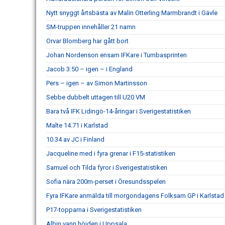
Nytt snyggt årtsbästa av Malin Otterling Marmbrandt i Gävle
SM-truppen innehåller 21 namn
Orvar Blomberg har gått bort
Johan Nordenson ensam IFKare i Tumbasprinten
Jacob 3:50 – igen – i England
Pers – igen – av Simon Martinsson
Sebbe dubbelt uttagen till U20 VM
Bara två IFK Lidingö-14-åringar i Sverigestatistiken
Malte 14.71 i Karlstad
10.34 av JC i Finland
Jacqueline med i fyra grenar i F15-statistiken
Samuel och Tilda fyror i Sverigestatistiken
Sofia nära 200m-perset i Öresundsspelen
Fyra IFKare anmälda till morgondagens Folksam GP i Karlstad
P17-topparna i Sverigestatistiken
Albin vann höjden i Uppsala