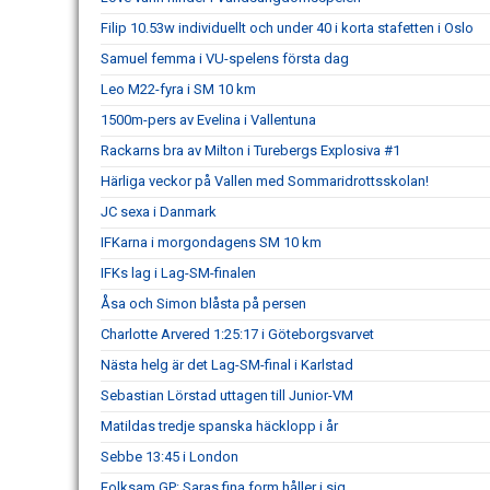
Filip 10.53w individuellt och under 40 i korta stafetten i Oslo
Samuel femma i VU-spelens första dag
Leo M22-fyra i SM 10 km
1500m-pers av Evelina i Vallentuna
Rackarns bra av Milton i Turebergs Explosiva #1
Härliga veckor på Vallen med Sommaridrottsskolan!
JC sexa i Danmark
IFKarna i morgondagens SM 10 km
IFKs lag i Lag-SM-finalen
Åsa och Simon blåsta på persen
Charlotte Arvered 1:25:17 i Göteborgsvarvet
Nästa helg är det Lag-SM-final i Karlstad
Sebastian Lörstad uttagen till Junior-VM
Matildas tredje spanska häcklopp i år
Sebbe 13:45 i London
Folksam GP: Saras fina form håller i sig