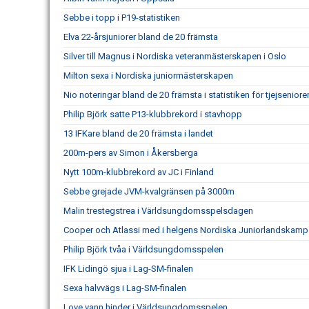
Sebbe i topp i P19-statistiken
Elva 22-årsjuniorer bland de 20 främsta
Silver till Magnus i Nordiska veteranmästerskapen i Oslo
Milton sexa i Nordiska juniormästerskapen
Nio noteringar bland de 20 främsta i statistiken för tjejseniore
Philip Björk satte P13-klubbrekord i stavhopp
13 IFKare bland de 20 främsta i landet
200m-pers av Simon i Åkersberga
Nytt 100m-klubbrekord av JC i Finland
Sebbe grejade JVM-kvalgränsen på 3000m
Malin trestegstrea i Världsungdomsspelsdagen
Cooper och Atlassi med i helgens Nordiska Juniorlandskamp
Philip Björk tvåa i Världsungdomsspelen
IFK Lidingö sjua i Lag-SM-finalen
Sexa halvvägs i Lag-SM-finalen
Love vann hinder i Världsungdomsspelen