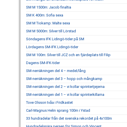
SM M 1500m: Jacob finaltia
SM K 400m: Sofia sexa
SM M Tiokamp: Malte sexa
SM M 5000m: Silver till Lörstad
Söndagens IFK Lidingö-tider på SM
Lördagens SM-IFK Lidingö-tider
SM M 100m: Silver till JCZ och en fjärdeplats till Filip
Dagens SM-IFK-tider
SM-nerräkningen del 4 – medel/lång
SM-nerräkningen del 3 – hopp och mångkamp
SM-nerräkningen del 2 – vi kollar sprintertjejerna
SM-nerräkningen del 1 – vi kollar sprinterkillarna
Tove Olsson tvåa i Fridkastet
Carl-Magnus Helin sprang 100m i Ystad
33 hundradelar från det svenska rekordet på 4x100m
Hundradelsnära persen för Simon och Vincent