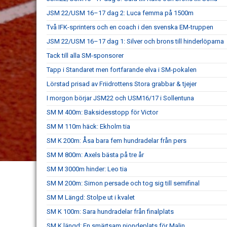
JSM 22/USM 16–17 dag 2: Luca femma på 1500m
Två IFK-sprinters och en coach i den svenska EM-truppen
JSM 22/USM 16–17 dag 1: Silver och brons till hinderlöparna
Tack till alla SM-sponsorer
Tapp i Standaret men fortfarande elva i SM-pokalen
Lörstad prisad av Friidrottens Stora grabbar & tjejer
I morgon börjar JSM22 och USM16/17 i Sollentuna
SM M 400m: Baksidesstopp för Victor
SM M 110m häck: Ekholm tia
SM K 200m: Åsa bara fem hundradelar från pers
SM M 800m: Axels bästa på tre år
SM M 3000m hinder: Leo tia
SM M 200m: Simon persade och tog sig till semifinal
SM M Längd: Stolpe ut i kvalet
SM K 100m: Sara hundradelar från finalplats
SM K längd: En smärtsam niondeplats för Malin