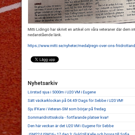
Mitti Lidingö har skrivit en artikel om våra veteraner där dem in
nedanstående länk.
https://www.mitti.se/nyheter/medaljregn-over-ons-friidrotta
Nyhetsarkiv
Lörstad sjua i 5000m i U20 VM i Eugene
Sätt väckarklockan på 04.45! Dags för Sebbe i U20 VM!
Sju IFKare i Veteran-SM som börjar på fredag
Sommaridrottsskola - fortfarande platser kvar!
Den här veckan är det U20 VM i Eugene för Sebbe
JSM22/USM16–17 dag 3: Guld till Kalle och brons till Sofia