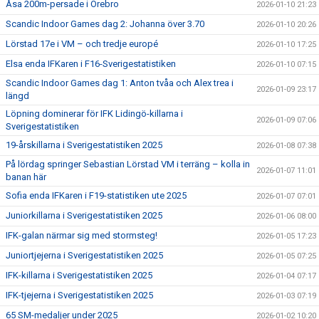
Åsa 200m-persade i Örebro
2026-01-10 21:23
Scandic Indoor Games dag 2: Johanna över 3.70
2026-01-10 20:26
Lörstad 17e i VM – och tredje europé
2026-01-10 17:25
Elsa enda IFKaren i F16-Sverigestatistiken
2026-01-10 07:15
Scandic Indoor Games dag 1: Anton tvåa och Alex trea i
2026-01-09 23:17
längd
Löpning dominerar för IFK Lidingö-killarna i
2026-01-09 07:06
Sverigestatistiken
19-årskillarna i Sverigestatistiken 2025
2026-01-08 07:38
På lördag springer Sebastian Lörstad VM i terräng – kolla in
2026-01-07 11:01
banan här
Sofia enda IFKaren i F19-statistiken ute 2025
2026-01-07 07:01
Juniorkillarna i Sverigestatistiken 2025
2026-01-06 08:00
IFK-galan närmar sig med stormsteg!
2026-01-05 17:23
Juniortjejerna i Sverigestatistiken 2025
2026-01-05 07:25
IFK-killarna i Sverigestatistiken 2025
2026-01-04 07:17
IFK-tjejerna i Sverigestatistiken 2025
2026-01-03 07:19
65 SM-medaljer under 2025
2026-01-02 10:20