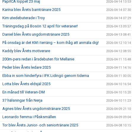
PaprICA loppet 23 maj
2026-04-14 13:53
Karina blev Årets barntränare 2025
2026-04-14 07:30
Kim utedebuterade i Troy
2026-04-14 07:29
Träningsdag på Bosön 12 april för veteraner!
2026-04-13 09:57
Daniel blev Årets ungdomstränare 2025
2026-04-13 08:41
På onsdag är det KM i terräng – kom ihåg att anmäla dig!
2026-04-12 10:14
Kaddy blev Årets motiverare
2026-04-12 08:55
200m-pers redan i årsdebuten för Mellanie
2026-04-11 15:48
Peder blev Årets ledare 2025
2026-04-11 14:16
Ebba in som hinderfyra i IFK Lidingö genom tiderna
2026-04-11 00:05
Lotta blev Årets eldsjäl 2025
2026-04-10 16:54
En månad till Veteran-DM
2026-04-10 15:20
37 hälsningar från Nerja
2026-04-10 11:23
Agnes blev Årets ungdomstränare 2025
2026-04-09 21:10
Leonardo femma i Påsksmällen
2026-04-09 09:04
Tor blev Årets Junior- och seniortränare 2025
2026-04-08 10:15