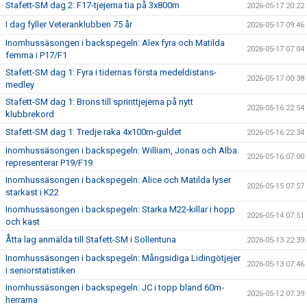
Stafett-SM dag 2: F17-tjejerna tia på 3x800m
2026-05-17 20:22
I dag fyller Veteranklubben 75 år
2026-05-17 09:46
Inomhussäsongen i backspegeln: Alex fyra och Matilda
2026-05-17 07:04
femma i P17/F1
Stafett-SM dag 1: Fyra i tidernas första medeldistans-
2026-05-17 00:38
medley
Stafett-SM dag 1: Brons till sprinttjejerna på nytt
2026-05-16 22:54
klubbrekord
Stafett-SM dag 1: Tredje raka 4x100m-guldet
2026-05-16 22:34
Inomhussäsongen i backspegeln: William, Jonas och Alba
2026-05-16 07:00
representerar P19/F19
Inomhussäsongen i backspegeln: Alice och Matilda lyser
2026-05-15 07:57
starkast i K22
Inomhussäsongen i backspegeln: Starka M22-killar i hopp
2026-05-14 07:51
och kast
Åtta lag anmälda till Stafett-SM i Sollentuna
2026-05-13 22:39
Inomhussäsongen i backspegeln: Mångsidiga Lidingötjejer
2026-05-13 07:46
i seniorstatistiken
Inomhussäsongen i backspegeln: JC i topp bland 60m-
2026-05-12 07:39
herrarna