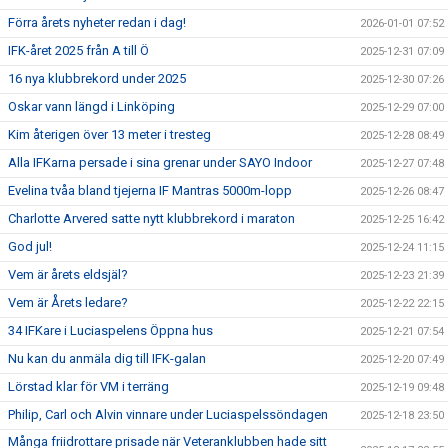
Förra årets nyheter redan i dag!
2026-01-01 07:52
IFK-året 2025 från A till Ö
2025-12-31 07:09
16 nya klubbrekord under 2025
2025-12-30 07:26
Oskar vann längd i Linköping
2025-12-29 07:00
Kim återigen över 13 meter i tresteg
2025-12-28 08:49
Alla IFKarna persade i sina grenar under SAYO Indoor
2025-12-27 07:48
Evelina tvåa bland tjejerna IF Mantras 5000m-lopp
2025-12-26 08:47
Charlotte Arvered satte nytt klubbrekord i maraton
2025-12-25 16:42
God jul!
2025-12-24 11:15
Vem är årets eldsjäl?
2025-12-23 21:39
Vem är Årets ledare?
2025-12-22 22:15
34 IFKare i Luciaspelens Öppna hus
2025-12-21 07:54
Nu kan du anmäla dig till IFK-galan
2025-12-20 07:49
Lörstad klar för VM i terräng
2025-12-19 09:48
Philip, Carl och Alvin vinnare under Luciaspelssöndagen
2025-12-18 23:50
Många friidrottare prisade när Veteranklubben hade sitt