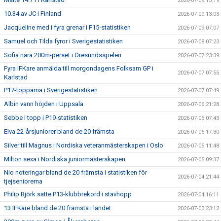
2026-07-09 13:19
10.34 av JC i Finland
2026-07-09 13:03
Jacqueline med i fyra grenar i F15-statistiken
2026-07-09 07:07
Samuel och Tilda fyror i Sverigestatistiken
2026-07-08 07:23
Sofia nära 200m-perset i Öresundsspelen
2026-07-07 23:39
Fyra IFKare anmälda till morgondagens Folksam GP i
2026-07-07 07:55
Karlstad
P17-topparna i Sverigestatistiken
2026-07-07 07:49
Albin vann höjden i Uppsala
2026-07-06 21:28
Sebbe i topp i P19-statistiken
2026-07-06 07:43
Elva 22-årsjuniorer bland de 20 främsta
2026-07-05 17:30
Silver till Magnus i Nordiska veteranmästerskapen i Oslo
2026-07-05 11:48
Milton sexa i Nordiska juniormästerskapen
2026-07-05 09:37
Nio noteringar bland de 20 främsta i statistiken för
2026-07-04 21:44
tjejseniorerna
Philip Björk satte P13-klubbrekord i stavhopp
2026-07-04 16:11
13 IFKare bland de 20 främsta i landet
2026-07-03 23:12