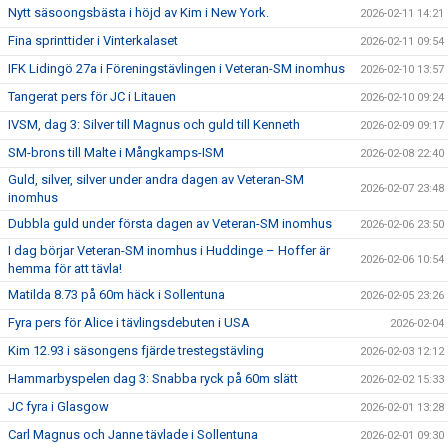
Nytt säsoongsbästa i höjd av Kim i New York.
2026-02-11 14:21
Fina sprinttider i Vinterkalaset
2026-02-11 09:54
IFK Lidingö 27a i Föreningstävlingen i Veteran-SM inomhus
2026-02-10 13:57
Tangerat pers för JC i Litauen
2026-02-10 09:24
IVSM, dag 3: Silver till Magnus och guld till Kenneth
2026-02-09 09:17
SM-brons till Malte i Mångkamps-ISM
2026-02-08 22:40
Guld, silver, silver under andra dagen av Veteran-SM
2026-02-07 23:48
inomhus
Dubbla guld under första dagen av Veteran-SM inomhus
2026-02-06 23:50
I dag börjar Veteran-SM inomhus i Huddinge – Hoffer är
2026-02-06 10:54
hemma för att tävla!
Matilda 8.73 på 60m häck i Sollentuna
2026-02-05 23:26
Fyra pers för Alice i tävlingsdebuten i USA
2026-02-04
Kim 12.93 i säsongens fjärde trestegstävling
2026-02-03 12:12
Hammarbyspelen dag 3: Snabba ryck på 60m slätt
2026-02-02 15:33
JC fyra i Glasgow
2026-02-01 13:28
Carl Magnus och Janne tävlade i Sollentuna
2026-02-01 09:30