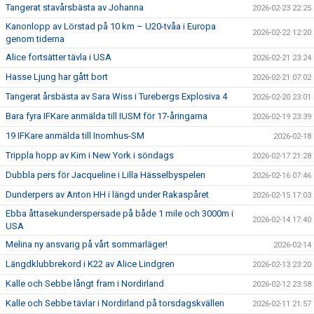
Tangerat stavårsbästa av Johanna
2026-02-23 22:25
Kanonlopp av Lörstad på 10 km – U20-tvåa i Europa
2026-02-22 12:20
genom tiderna
Alice fortsätter tävla i USA
2026-02-21 23:24
Hasse Ljung har gått bort
2026-02-21 07:02
Tangerat årsbästa av Sara Wiss i Turebergs Explosiva 4
2026-02-20 23:01
Bara fyra IFKare anmälda till IUSM för 17-åringarna
2026-02-19 23:39
19 IFKare anmälda till Inomhus-SM
2026-02-18
Trippla hopp av Kim i New York i söndags
2026-02-17 21:28
Dubbla pers för Jacqueline i Lilla Hässelbyspelen
2026-02-16 07:46
Dunderpers av Anton HH i längd under Rakaspåret
2026-02-15 17:03
Ebba åttasekunderspersade på både 1 mile och 3000m i
2026-02-14 17:40
USA
Melina ny ansvarig på vårt sommarläger!
2026-02-14
Längdklubbrekord i K22 av Alice Lindgren
2026-02-13 23:20
Kalle och Sebbe långt fram i Nordirland
2026-02-12 23:58
Kalle och Sebbe tävlar i Nordirland på torsdagskvällen
2026-02-11 21:57