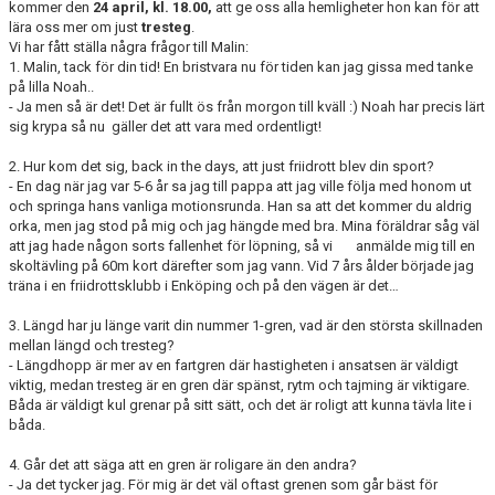
kommer den
24 april, kl. 18.00,
att ge oss alla hemligheter hon kan för att
lära oss mer om just
tresteg
.
Vi har fått ställa några frågor till Malin:
1. Malin, tack för din tid! En bristvara nu för tiden kan jag gissa med tanke
på lilla Noah..
- Ja men så är det! Det är fullt ös från morgon till kväll :) Noah har precis lärt
sig krypa så nu gäller det att vara med ordentligt!
2. Hur kom det sig, back in the days, att just friidrott blev din sport?
- En dag när jag var 5-6 år sa jag till pappa att jag ville följa med honom ut
och springa hans vanliga motionsrunda. Han sa att det kommer du aldrig
orka, men jag stod på mig och jag hängde med bra. Mina föräldrar såg väl
att jag hade någon sorts fallenhet för löpning, så vi anmälde mig till en
skoltävling på 60m kort därefter som jag vann. Vid 7 års ålder började jag
träna i en friidrottsklubb i Enköping och på den vägen är det…
3. Längd har ju länge varit din nummer 1-gren, vad är den största skillnaden
mellan längd och tresteg?
- Längdhopp är mer av en fartgren där hastigheten i ansatsen är väldigt
viktig, medan tresteg är en gren där spänst, rytm och tajming är viktigare.
Båda är väldigt kul grenar på sitt sätt, och det är roligt att kunna tävla lite i
båda.
4. Går det att säga att en gren är roligare än den andra?
- Ja det tycker jag. För mig är det väl oftast grenen som går bäst för