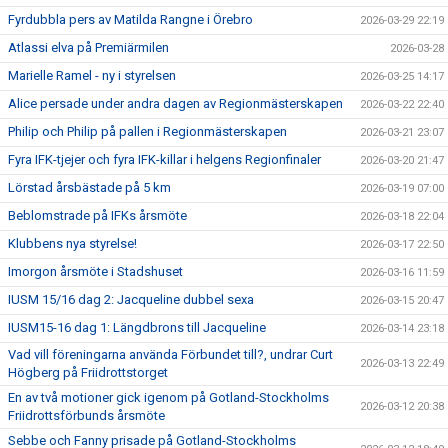
Fyrdubbla pers av Matilda Rangne i Örebro
2026-03-29 22:19
Atlassi elva på Premiärmilen
2026-03-28
Marielle Ramel - ny i styrelsen
2026-03-25 14:17
Alice persade under andra dagen av Regionmästerskapen
2026-03-22 22:40
Philip och Philip på pallen i Regionmästerskapen
2026-03-21 23:07
Fyra IFK-tjejer och fyra IFK-killar i helgens Regionfinaler
2026-03-20 21:47
Lörstad årsbästade på 5 km
2026-03-19 07:00
Beblomstrade på IFKs årsmöte
2026-03-18 22:04
Klubbens nya styrelse!
2026-03-17 22:50
Imorgon årsmöte i Stadshuset
2026-03-16 11:59
IUSM 15/16 dag 2: Jacqueline dubbel sexa
2026-03-15 20:47
IUSM15-16 dag 1: Längdbrons till Jacqueline
2026-03-14 23:18
Vad vill föreningarna använda Förbundet till?, undrar Curt
2026-03-13 22:49
Högberg på Friidrottstorget
En av två motioner gick igenom på Gotland-Stockholms
2026-03-12 20:38
Friidrottsförbunds årsmöte
Sebbe och Fanny prisade på Gotland-Stockholms