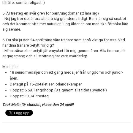
tillfället som är roligast :)
5. Är tresteg en svår gren för barn/ungdomar att lära sig?
- Nej jag tror det är bra att lära sig grunderna tidigt. Barn lär sig så snabbt
och det kommer ofta mer naturligt i ung ålder än om man ska försöka lära
sig senare.
6. Du ska ju den 24 april träna våra tränare som är så viktiga för oss. Vad
har dina tränare betytt för dig?
- Mina tränare har betytt jättemycket för mig genom åren. Alla timmar, allt
engagemang och all stöttning har varit ovärderlig!
Malin har:
18 seniormedaljer och ett gäng medaljer från ungdoms och junior-
åren.
Deltagit på 15-20-talet seniorlandskamper
Hoppat: 6,58 i längdhopp (8:a genom alla tider i Sverige!)
Hoppat: 13,34 i tresteg
Tack Malin för stunden, vi ses den 24 april!!