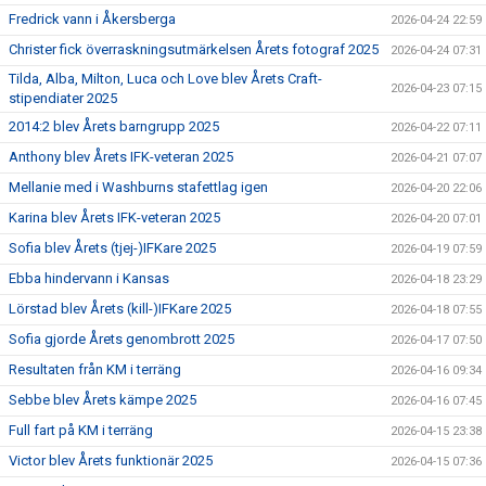
Fredrick vann i Åkersberga
2026-04-24 22:59
Christer fick överraskningsutmärkelsen Årets fotograf 2025
2026-04-24 07:31
Tilda, Alba, Milton, Luca och Love blev Årets Craft-
2026-04-23 07:15
stipendiater 2025
2014:2 blev Årets barngrupp 2025
2026-04-22 07:11
Anthony blev Årets IFK-veteran 2025
2026-04-21 07:07
Mellanie med i Washburns stafettlag igen
2026-04-20 22:06
Karina blev Årets IFK-veteran 2025
2026-04-20 07:01
Sofia blev Årets (tjej-)IFKare 2025
2026-04-19 07:59
Ebba hindervann i Kansas
2026-04-18 23:29
Lörstad blev Årets (kill-)IFKare 2025
2026-04-18 07:55
Sofia gjorde Årets genombrott 2025
2026-04-17 07:50
Resultaten från KM i terräng
2026-04-16 09:34
Sebbe blev Årets kämpe 2025
2026-04-16 07:45
Full fart på KM i terräng
2026-04-15 23:38
Victor blev Årets funktionär 2025
2026-04-15 07:36