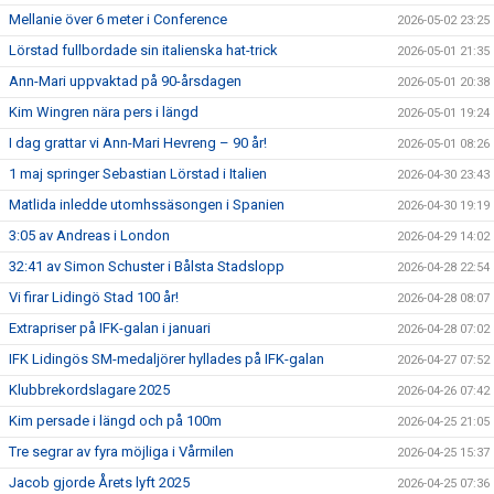
Mellanie över 6 meter i Conference
2026-05-02 23:25
Lörstad fullbordade sin italienska hat-trick
2026-05-01 21:35
Ann-Mari uppvaktad på 90-årsdagen
2026-05-01 20:38
Kim Wingren nära pers i längd
2026-05-01 19:24
I dag grattar vi Ann-Mari Hevreng – 90 år!
2026-05-01 08:26
1 maj springer Sebastian Lörstad i Italien
2026-04-30 23:43
Matlida inledde utomhssäsongen i Spanien
2026-04-30 19:19
3:05 av Andreas i London
2026-04-29 14:02
32:41 av Simon Schuster i Bålsta Stadslopp
2026-04-28 22:54
Vi firar Lidingö Stad 100 år!
2026-04-28 08:07
Extrapriser på IFK-galan i januari
2026-04-28 07:02
IFK Lidingös SM-medaljörer hyllades på IFK-galan
2026-04-27 07:52
Klubbrekordslagare 2025
2026-04-26 07:42
Kim persade i längd och på 100m
2026-04-25 21:05
Tre segrar av fyra möjliga i Vårmilen
2026-04-25 15:37
Jacob gjorde Årets lyft 2025
2026-04-25 07:36