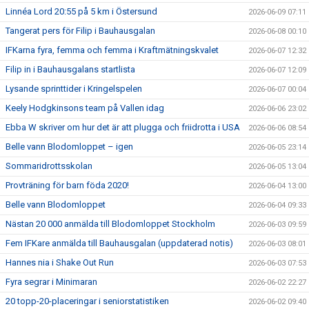
Linnéa Lord 20:55 på 5 km i Östersund
2026-06-09 07:11
Tangerat pers för Filip i Bauhausgalan
2026-06-08 00:10
IFKarna fyra, femma och femma i Kraftmätningskvalet
2026-06-07 12:32
Filip in i Bauhausgalans startlista
2026-06-07 12:09
Lysande sprinttider i Kringelspelen
2026-06-07 00:04
Keely Hodgkinsons team på Vallen idag
2026-06-06 23:02
Ebba W skriver om hur det är att plugga och friidrotta i USA
2026-06-06 08:54
Belle vann Blodomloppet – igen
2026-06-05 23:14
Sommaridrottsskolan
2026-06-05 13:04
Provträning för barn föda 2020!
2026-06-04 13:00
Belle vann Blodomloppet
2026-06-04 09:33
Nästan 20 000 anmälda till Blodomloppet Stockholm
2026-06-03 09:59
Fem IFKare anmälda till Bauhausgalan (uppdaterad notis)
2026-06-03 08:01
Hannes nia i Shake Out Run
2026-06-03 07:53
Fyra segrar i Minimaran
2026-06-02 22:27
20 topp-20-placeringar i seniorstatistiken
2026-06-02 09:40