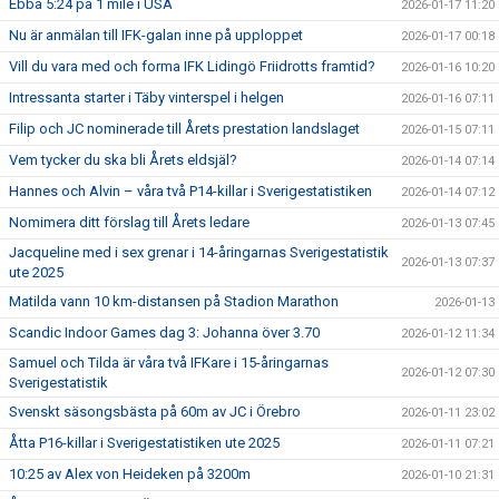
Ebba 5:24 på 1 mile i USA
2026-01-17 11:20
Nu är anmälan till IFK-galan inne på upploppet
2026-01-17 00:18
Vill du vara med och forma IFK Lidingö Friidrotts framtid?
2026-01-16 10:20
Intressanta starter i Täby vinterspel i helgen
2026-01-16 07:11
Filip och JC nominerade till Årets prestation landslaget
2026-01-15 07:11
Vem tycker du ska bli Årets eldsjäl?
2026-01-14 07:14
Hannes och Alvin – våra två P14-killar i Sverigestatistiken
2026-01-14 07:12
Nomimera ditt förslag till Årets ledare
2026-01-13 07:45
Jacqueline med i sex grenar i 14-åringarnas Sverigestatistik
2026-01-13 07:37
ute 2025
Matilda vann 10 km-distansen på Stadion Marathon
2026-01-13
Scandic Indoor Games dag 3: Johanna över 3.70
2026-01-12 11:34
Samuel och Tilda är våra två IFKare i 15-åringarnas
2026-01-12 07:30
Sverigestatistik
Svenskt säsongsbästa på 60m av JC i Örebro
2026-01-11 23:02
Åtta P16-killar i Sverigestatistiken ute 2025
2026-01-11 07:21
10:25 av Alex von Heideken på 3200m
2026-01-10 21:31