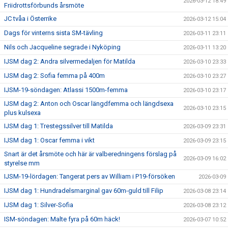
2026-03-12 18:49
Friidrottsförbunds årsmöte
JC tvåa i Österrike
2026-03-12 15:04
Dags för vinterns sista SM-tävling
2026-03-11 23:11
Nils och Jacqueline segrade i Nyköping
2026-03-11 13:20
IJSM dag 2: Andra silvermedaljen för Matilda
2026-03-10 23:33
IJSM dag 2: Sofia femma på 400m
2026-03-10 23:27
IJSM-19-söndagen: Atlassi 1500m-femma
2026-03-10 23:17
IJSM dag 2: Anton och Oscar längdfemma och längdsexa
2026-03-10 23:15
plus kulsexa
IJSM dag 1: Trestegssilver till Matilda
2026-03-09 23:31
IJSM dag 1: Oscar femma i vikt
2026-03-09 23:15
Snart är det årsmöte och här är valberedningens förslag på
2026-03-09 16:02
styrelse mm
IJSM-19-lördagen: Tangerat pers av William i P19-försöken
2026-03-09
IJSM dag 1: Hundradelsmarginal gav 60m-guld till Filip
2026-03-08 23:14
IJSM dag 1: Silver-Sofia
2026-03-08 23:12
ISM-söndagen: Malte fyra på 60m häck!
2026-03-07 10:52