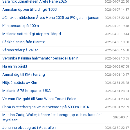
Sara fick utmärkelsen Årets Hane 2025
2026-04-07 22:50
Anmälan öppen till Lidingö 1500!
2026-04-07 14:37
JC fick utmärkelsen Årets Hona 2025 på IFK-galan i januari
2026-04-06 22:13
Kim persade på 100m
2026-04-05 19:48
Mellanie satte tidigt utepers i längd
2026-04-05 19:44
Påskhälsning från Biarritz
2026-04-05 19:00
Vårens tider på Vallen
2026-04-03 16:58
Veronika Kalinina halvmaratonpersade i Berlin
2026-04-02 13:05
Ha en fin påsk!
2026-04-02 07:08
Anmäl dig till KM i terräng
2026-04-01 10:47
Höjdårsbästa av KIm
2026-03-31 23:28
Mellanie 5.75-hoppade i USA
2026-03-31 23:24
Veteran-EM-guld till Sara Wiss i Torun i Polen
2026-03-31 23:13
Ebba Wetterberg halvminutpersade på 5000m i USA
2026-03-31 22:59
Martina Zadig Waller, tränare i en barngrupp och nu kassör i
2026-03-31
styrelsen!
Johanna obesegrad i Australien
2026-03-30 22:17