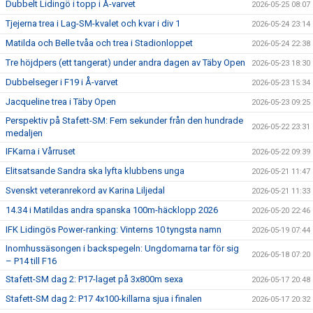
Dubbelt Lidingö i topp i Å-varvet
2026-05-25 08:07
Tjejerna trea i Lag-SM-kvalet och kvar i div 1
2026-05-24 23:14
Matilda och Belle tvåa och trea i Stadionloppet
2026-05-24 22:38
Tre höjdpers (ett tangerat) under andra dagen av Täby Open
2026-05-23 18:30
Dubbelseger i F19 i Å-varvet
2026-05-23 15:34
Jacqueline trea i Täby Open
2026-05-23 09:25
Perspektiv på Stafett-SM: Fem sekunder från den hundrade
2026-05-22 23:31
medaljen
IFKarna i Vårruset
2026-05-22 09:39
Elitsatsande Sandra ska lyfta klubbens unga
2026-05-21 11:47
Svenskt veteranrekord av Karina Liljedal
2026-05-21 11:33
14.34 i Matildas andra spanska 100m-häcklopp 2026
2026-05-20 22:46
IFK Lidingös Power-ranking: Vinterns 10 tyngsta namn
2026-05-19 07:44
Inomhussäsongen i backspegeln: Ungdomarna tar för sig
2026-05-18 07:20
– P14 till F16
Stafett-SM dag 2: P17-laget på 3x800m sexa
2026-05-17 20:48
Stafett-SM dag 2: P17 4x100-killarna sjua i finalen
2026-05-17 20:32