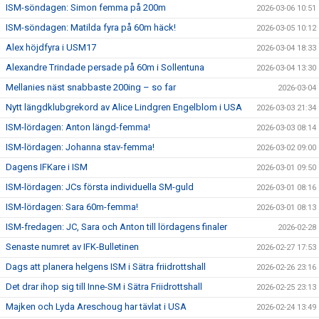
ISM-söndagen: Simon femma på 200m
2026-03-06 10:51
ISM-söndagen: Matilda fyra på 60m häck!
2026-03-05 10:12
Alex höjdfyra i USM17
2026-03-04 18:33
Alexandre Trindade persade på 60m i Sollentuna
2026-03-04 13:30
Mellanies näst snabbaste 200ing – so far
2026-03-04
Nytt längdklubgrekord av Alice Lindgren Engelblom i USA
2026-03-03 21:34
ISM-lördagen: Anton längd-femma!
2026-03-03 08:14
ISM-lördagen: Johanna stav-femma!
2026-03-02 09:00
Dagens IFKare i ISM
2026-03-01 09:50
ISM-lördagen: JCs första individuella SM-guld
2026-03-01 08:16
ISM-lördagen: Sara 60m-femma!
2026-03-01 08:13
ISM-fredagen: JC, Sara och Anton till lördagens finaler
2026-02-28
Senaste numret av IFK-Bulletinen
2026-02-27 17:53
Dags att planera helgens ISM i Sätra friidrottshall
2026-02-26 23:16
Det drar ihop sig till Inne-SM i Sätra Friidrottshall
2026-02-25 23:13
Majken och Lyda Areschoug har tävlat i USA
2026-02-24 13:49