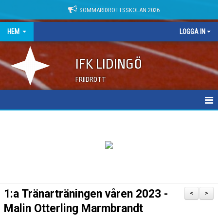
SOMMARIDROTTSSKOLAN 2026
HEM
LOGGA IN
IFK LIDINGÖ
FRIIDROTT
NYHETER
DOKUMENT
1:a Tränarträningen våren 2023 -
<
>
Malin Otterling Marmbrandt