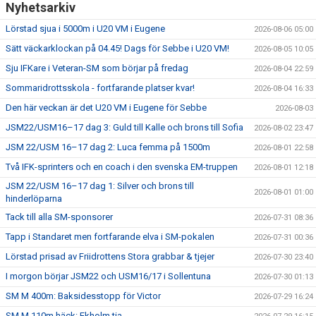
Nyhetsarkiv
Lörstad sjua i 5000m i U20 VM i Eugene
2026-08-06 05:00
Sätt väckarklockan på 04.45! Dags för Sebbe i U20 VM!
2026-08-05 10:05
Sju IFKare i Veteran-SM som börjar på fredag
2026-08-04 22:59
Sommaridrottsskola - fortfarande platser kvar!
2026-08-04 16:33
Den här veckan är det U20 VM i Eugene för Sebbe
2026-08-03
JSM22/USM16–17 dag 3: Guld till Kalle och brons till Sofia
2026-08-02 23:47
JSM 22/USM 16–17 dag 2: Luca femma på 1500m
2026-08-01 22:58
Två IFK-sprinters och en coach i den svenska EM-truppen
2026-08-01 12:18
JSM 22/USM 16–17 dag 1: Silver och brons till
2026-08-01 01:00
hinderlöparna
Tack till alla SM-sponsorer
2026-07-31 08:36
Tapp i Standaret men fortfarande elva i SM-pokalen
2026-07-31 00:36
Lörstad prisad av Friidrottens Stora grabbar & tjejer
2026-07-30 23:40
I morgon börjar JSM22 och USM16/17 i Sollentuna
2026-07-30 01:13
SM M 400m: Baksidesstopp för Victor
2026-07-29 16:24
SM M 110m häck: Ekholm tia