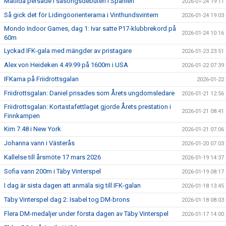
Matilda persade i säsongsdebuten i Spanien
2026-01-24 19:11
Så gick det för Lidingöorienterarna i Vinthundsvintern
2026-01-24 19:03
Mondo Indoor Games, dag 1: Ivar satte P17-klubbrekord på
2026-01-24 10:16
60m
Lyckad IFK-gala med mängder av pristagare
2026-01-23 23:51
Alex von Heideken 4.49.99 på 1600m i USA
2026-01-22 07:39
IFKarna på Friidrottsgalan
2026-01-22
Friidrottsgalan: Daniel prisades som Årets ungdomsledare
2026-01-21 12:56
Friidrottsgalan: Kortastafettlaget gjorde Årets prestation i
2026-01-21 08:41
Finnkampen
Kim 7.48 i New York
2026-01-21 07:06
Johanna vann i Västerås
2026-01-20 07:03
Kallelse till årsmöte 17 mars 2026
2026-01-19 14:37
Sofia vann 200m i Täby Vinterspel
2026-01-19 08:17
I dag är sista dagen att anmäla sig till IFK-galan
2026-01-18 13:45
Täby Vinterspel dag 2: Isabel tog DM-brons
2026-01-18 08:03
Flera DM-medaljer under första dagen av Täby Vinterspel
2026-01-17 14:00