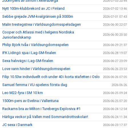
200m-pers av Simon i Åkersberga
2026-07-03 20:44
Nytt 100m-klubbrekord av JC i Finland
2026-07-02 13:46
Sebbe grejade JVM-kvalgränsen på 3000m
2026-07-01 07:43
Malin trestegstrea i Världsungdomsspelsdagen
2026-06-30 22:07
Cooper och Atlassi med i helgens Nordiska
2026-06-30 20:50
Juniorlandskamp
Philip Björk tvåa i Världsungdomsspelen
2026-06-29 21:37
IFK Lidingö sjua i Lag-SM-finalen
2026-06-28 19:07
Sexa halvvägs i Lag-SM-finalen
2026-06-27 23:09
Love vann hinder i Världsungdomsspelen
2026-06-26 23:53
Filip 10.53w individuellt och under 40 i korta stafetten i Oslo
2026-06-26 07:05
Samuel femma i VU-spelens första dag
2026-06-26
Leo M22-fyra i SM 10 km
2026-06-25 09:24
1500m-pers av Evelina i Vallentuna
2026-06-25 07:20
Rackarns bra av Milton i Turebergs Explosiva #1
2026-06-24 12:54
Härliga veckor på Vallen med Sommaridrottsskolan!
2026-06-24 11:34
JC sexa i Danmark
2026-06-23 17:37