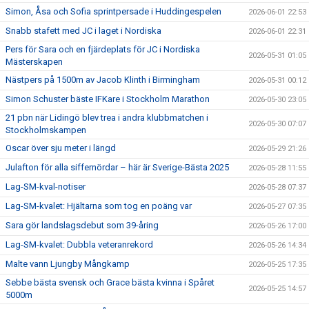
Simon, Åsa och Sofia sprintpersade i Huddingespelen
2026-06-01 22:53
Snabb stafett med JC i laget i Nordiska
2026-06-01 22:31
Pers för Sara och en fjärdeplats för JC i Nordiska
2026-05-31 01:05
Mästerskapen
Nästpers på 1500m av Jacob Klinth i Birmingham
2026-05-31 00:12
Simon Schuster bäste IFKare i Stockholm Marathon
2026-05-30 23:05
21 pbn när Lidingö blev trea i andra klubbmatchen i
2026-05-30 07:07
Stockholmskampen
Oscar över sju meter i längd
2026-05-29 21:26
Julafton för alla siffernördar – här är Sverige-Bästa 2025
2026-05-28 11:55
Lag-SM-kval-notiser
2026-05-28 07:37
Lag-SM-kvalet: Hjältarna som tog en poäng var
2026-05-27 07:35
Sara gör landslagsdebut som 39-åring
2026-05-26 17:00
Lag-SM-kvalet: Dubbla veteranrekord
2026-05-26 14:34
Malte vann Ljungby Mångkamp
2026-05-25 17:35
Sebbe bästa svensk och Grace bästa kvinna i Spåret
2026-05-25 14:57
5000m