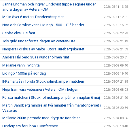
Janne Engman och Ingvar Lindqvist trippelsegrare under
2026-05-11 13:25
andra dagen av Veteran-DM
Malin över 6 meter i Danderydsspelen
2026-05-11 12:01
Noa och Caroline vann Lidingö 1500 – Blå bandet
2026-05-10 16:52
Sebbe elva i Belfast
2026-05-09 22:23
Tolv guld under första dagen av Veteran-DM
2026-05-09 21:13
Näspers i diskus av Malte i Stora Turebergskastet
2026-05-09 21:03
Anders Hållberg 38a i Kungsholmen runt
2026-05-09 20:51
Mellanie vann i Wichita
2026-05-09 09:40
Lidingö 1500m på söndag
2026-05-08 19:40
IFKarna tvåa i första Stockholmskampenmatchen
2026-05-07 21:15
Heja fram våra veteraner i Veteran-DM i helgen
2026-05-06 08:03
Första matchen i Stockholmskampen på hemmaplan 6 maj
2026-05-05 21:20
Martin Sandberg mindre än två minuter från maratonperset i
2026-05-05 20:59
Västerås
Mellanie 200m-persade med drygt tre tiondelar
2026-05-04 00:36
Hinderpers för Ebba i Conference
2026-05-03 10:48