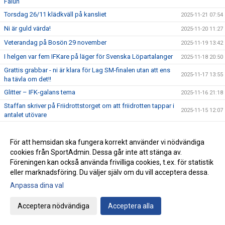
Falun
Torsdag 26/11 klädkväll på kansliet
2025-11-21 07:54
Ni är guld värda!
2025-11-20 11:27
Veterandag på Bosön 29 november
2025-11-19 13:42
I helgen var fem IFKare på läger för Svenska Löpartalanger
2025-11-18 20:50
Grattis grabbar - ni är klara för Lag SM-finalen utan att ens
2025-11-17 13:55
ha tävla om det!!
Glitter – IFK-galans tema
2025-11-16 21:18
Staffan skriver på Friidrottstorget om att friidrotten tappar i
2025-11-15 12:07
antalet utövare
Grattis Kalle, Sebbe och Sebbe till uttagningen till EM i
2025-11-14 11:15
terräng
För att hemsidan ska fungera korrekt använder vi nödvändiga
Klädprovning och julkampanj!
2025-11-13 07:00
cookies från SportAdmin. Dessa går inte att stänga av.
Föreningen kan också använda frivilliga cookies, t.ex. för statistik
Luciaspelen 12-14 december
2025-11-12 09:03
eller marknadsföring. Du väljer själv om du vill acceptera dessa.
Lagguld till U20-killarna i NM i terräng
2025-11-11 06:15
Anpassa dina val
Emma Holstad 3:24 i NY Marathon
2025-11-10 15:43
Kalles andra guld i Nordiska mästerskapen i terräng – och
Acceptera nödvändiga
Acceptera alla
2025-11-09 11:53
Sebbe Staghs första medalj