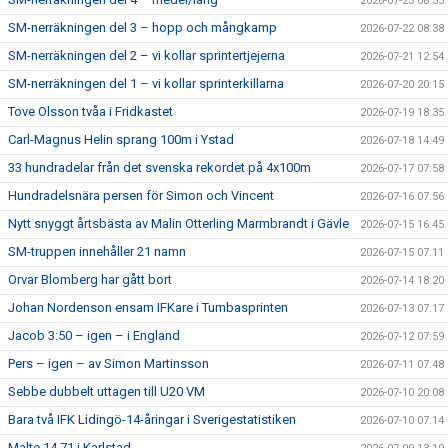
2026-07-23 08:35
SM-nerräkningen del 3 – hopp och mångkamp
2026-07-22 08:38
SM-nerräkningen del 2 – vi kollar sprintertjejerna
2026-07-21 12:54
SM-nerräkningen del 1 – vi kollar sprinterkillarna
2026-07-20 20:15
Tove Olsson tvåa i Fridkastet
2026-07-19 18:35
Carl-Magnus Helin sprang 100m i Ystad
2026-07-18 14:49
33 hundradelar från det svenska rekordet på 4x100m
2026-07-17 07:58
Hundradelsnära persen för Simon och Vincent
2026-07-16 07:56
Nytt snyggt årtsbästa av Malin Otterling Marmbrandt i Gävle
2026-07-15 16:45
SM-truppen innehåller 21 namn
2026-07-15 07:11
Orvar Blomberg har gått bort
2026-07-14 18:20
Johan Nordenson ensam IFKare i Tumbasprinten
2026-07-13 07:17
Jacob 3:50 – igen – i England
2026-07-12 07:59
Pers – igen – av Simon Martinsson
2026-07-11 07:48
Sebbe dubbelt uttagen till U20 VM
2026-07-10 20:08
Bara två IFK Lidingö-14-åringar i Sverigestatistiken
2026-07-10 07:14
Malte 14.71 i Karlstad