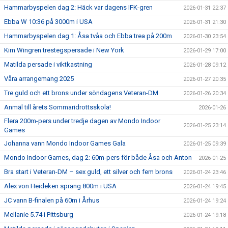
Hammarbyspelen dag 2: Häck var dagens IFK-gren
2026-01-31 22:37
Ebba W 10:36 på 3000m i USA
2026-01-31 21:30
Hammarbyspelen dag 1: Åsa tvåa och Ebba trea på 200m
2026-01-30 23:54
Kim Wingren trestegspersade i New York
2026-01-29 17:00
Matilda persade i viktkastning
2026-01-28 09:12
Våra arrangemang 2025
2026-01-27 20:35
Tre guld och ett brons under söndagens Veteran-DM
2026-01-26 20:34
Anmäl till årets Sommaridrottsskola!
2026-01-26
Flera 200m-pers under tredje dagen av Mondo Indoor
2026-01-25 23:14
Games
Johanna vann Mondo Indoor Games Gala
2026-01-25 09:39
Mondo Indoor Games, dag 2: 60m-pers för både Åsa och Anton
2026-01-25
Bra start i Veteran-DM – sex guld, ett silver och fem brons
2026-01-24 23:46
Alex von Heideken sprang 800m i USA
2026-01-24 19:45
JC vann B-finalen på 60m i Århus
2026-01-24 19:24
Mellanie 5.74 i Pittsburg
2026-01-24 19:18