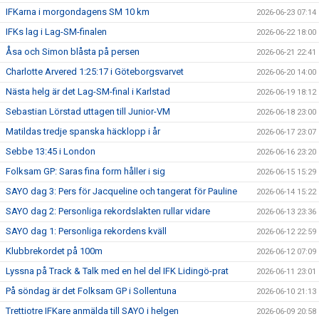
IFKarna i morgondagens SM 10 km
2026-06-23 07:14
IFKs lag i Lag-SM-finalen
2026-06-22 18:00
Åsa och Simon blåsta på persen
2026-06-21 22:41
Charlotte Arvered 1:25:17 i Göteborgsvarvet
2026-06-20 14:00
Nästa helg är det Lag-SM-final i Karlstad
2026-06-19 18:12
Sebastian Lörstad uttagen till Junior-VM
2026-06-18 23:00
Matildas tredje spanska häcklopp i år
2026-06-17 23:07
Sebbe 13:45 i London
2026-06-16 23:20
Folksam GP: Saras fina form håller i sig
2026-06-15 15:29
SAYO dag 3: Pers för Jacqueline och tangerat för Pauline
2026-06-14 15:22
SAYO dag 2: Personliga rekordslakten rullar vidare
2026-06-13 23:36
SAYO dag 1: Personliga rekordens kväll
2026-06-12 22:59
Klubbrekordet på 100m
2026-06-12 07:09
Lyssna på Track & Talk med en hel del IFK Lidingö-prat
2026-06-11 23:01
På söndag är det Folksam GP i Sollentuna
2026-06-10 21:13
Trettiotre IFKare anmälda till SAYO i helgen
2026-06-09 20:58