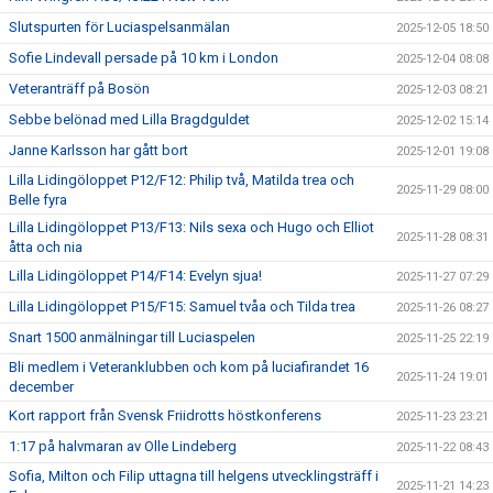
Slutspurten för Luciaspelsanmälan
2025-12-05 18:50
Sofie Lindevall persade på 10 km i London
2025-12-04 08:08
Veteranträff på Bosön
2025-12-03 08:21
Sebbe belönad med Lilla Bragdguldet
2025-12-02 15:14
Janne Karlsson har gått bort
2025-12-01 19:08
Lilla Lidingöloppet P12/F12: Philip två, Matilda trea och
2025-11-29 08:00
Belle fyra
Lilla Lidingöloppet P13/F13: Nils sexa och Hugo och Elliot
2025-11-28 08:31
åtta och nia
Lilla Lidingöloppet P14/F14: Evelyn sjua!
2025-11-27 07:29
Lilla Lidingöloppet P15/F15: Samuel tvåa och Tilda trea
2025-11-26 08:27
Snart 1500 anmälningar till Luciaspelen
2025-11-25 22:19
Bli medlem i Veteranklubben och kom på luciafirandet 16
2025-11-24 19:01
december
Kort rapport från Svensk Friidrotts höstkonferens
2025-11-23 23:21
1:17 på halvmaran av Olle Lindeberg
2025-11-22 08:43
Sofia, Milton och Filip uttagna till helgens utvecklingsträff i
2025-11-21 14:23