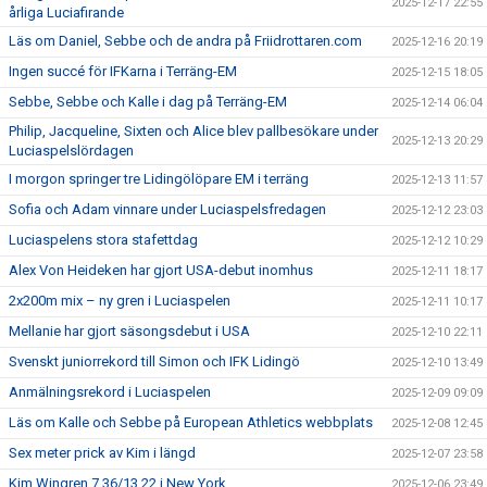
2025-12-17 22:55
årliga Luciafirande
Läs om Daniel, Sebbe och de andra på Friidrottaren.com
2025-12-16 20:19
Ingen succé för IFKarna i Terräng-EM
2025-12-15 18:05
Sebbe, Sebbe och Kalle i dag på Terräng-EM
2025-12-14 06:04
Philip, Jacqueline, Sixten och Alice blev pallbesökare under
2025-12-13 20:29
Luciaspelslördagen
I morgon springer tre Lidingölöpare EM i terräng
2025-12-13 11:57
Sofia och Adam vinnare under Luciaspelsfredagen
2025-12-12 23:03
Luciaspelens stora stafettdag
2025-12-12 10:29
Alex Von Heideken har gjort USA-debut inomhus
2025-12-11 18:17
2x200m mix – ny gren i Luciaspelen
2025-12-11 10:17
Mellanie har gjort säsongsdebut i USA
2025-12-10 22:11
Svenskt juniorrekord till Simon och IFK Lidingö
2025-12-10 13:49
Anmälningsrekord i Luciaspelen
2025-12-09 09:09
Läs om Kalle och Sebbe på European Athletics webbplats
2025-12-08 12:45
Sex meter prick av Kim i längd
2025-12-07 23:58
Kim Wingren 7.36/13.22 i New York
2025-12-06 23:49