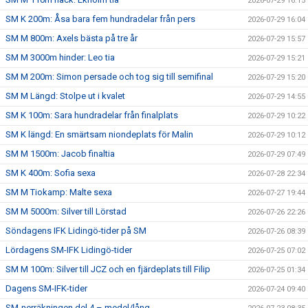
2026-07-29 16:15
SM K 200m: Åsa bara fem hundradelar från pers
2026-07-29 16:04
SM M 800m: Axels bästa på tre år
2026-07-29 15:57
SM M 3000m hinder: Leo tia
2026-07-29 15:21
SM M 200m: Simon persade och tog sig till semifinal
2026-07-29 15:20
SM M Längd: Stolpe ut i kvalet
2026-07-29 14:55
SM K 100m: Sara hundradelar från finalplats
2026-07-29 10:22
SM K längd: En smärtsam niondeplats för Malin
2026-07-29 10:12
SM M 1500m: Jacob finaltia
2026-07-29 07:49
SM K 400m: Sofia sexa
2026-07-28 22:34
SM M Tiokamp: Malte sexa
2026-07-27 19:44
SM M 5000m: Silver till Lörstad
2026-07-26 22:26
Söndagens IFK Lidingö-tider på SM
2026-07-26 08:39
Lördagens SM-IFK Lidingö-tider
2026-07-25 07:02
SM M 100m: Silver till JCZ och en fjärdeplats till Filip
2026-07-25 01:34
Dagens SM-IFK-tider
2026-07-24 09:40
SM-nerräkningen del 4 – medel/lång