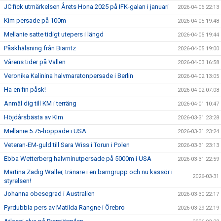
JC fick utmärkelsen Årets Hona 2025 på IFK-galan i januari
2026-04-06 22:13
Kim persade på 100m
2026-04-05 19:48
Mellanie satte tidigt utepers i längd
2026-04-05 19:44
Påskhälsning från Biarritz
2026-04-05 19:00
Vårens tider på Vallen
2026-04-03 16:58
Veronika Kalinina halvmaratonpersade i Berlin
2026-04-02 13:05
Ha en fin påsk!
2026-04-02 07:08
Anmäl dig till KM i terräng
2026-04-01 10:47
Höjdårsbästa av KIm
2026-03-31 23:28
Mellanie 5.75-hoppade i USA
2026-03-31 23:24
Veteran-EM-guld till Sara Wiss i Torun i Polen
2026-03-31 23:13
Ebba Wetterberg halvminutpersade på 5000m i USA
2026-03-31 22:59
Martina Zadig Waller, tränare i en barngrupp och nu kassör i
2026-03-31
styrelsen!
Johanna obesegrad i Australien
2026-03-30 22:17
Fyrdubbla pers av Matilda Rangne i Örebro
2026-03-29 22:19