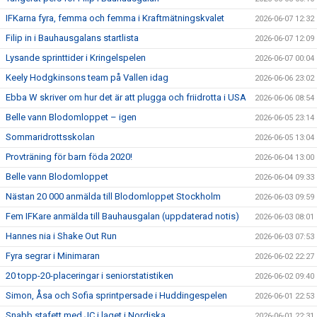
IFKarna fyra, femma och femma i Kraftmätningskvalet
2026-06-07 12:32
Filip in i Bauhausgalans startlista
2026-06-07 12:09
Lysande sprinttider i Kringelspelen
2026-06-07 00:04
Keely Hodgkinsons team på Vallen idag
2026-06-06 23:02
Ebba W skriver om hur det är att plugga och friidrotta i USA
2026-06-06 08:54
Belle vann Blodomloppet – igen
2026-06-05 23:14
Sommaridrottsskolan
2026-06-05 13:04
Provträning för barn föda 2020!
2026-06-04 13:00
Belle vann Blodomloppet
2026-06-04 09:33
Nästan 20 000 anmälda till Blodomloppet Stockholm
2026-06-03 09:59
Fem IFKare anmälda till Bauhausgalan (uppdaterad notis)
2026-06-03 08:01
Hannes nia i Shake Out Run
2026-06-03 07:53
Fyra segrar i Minimaran
2026-06-02 22:27
20 topp-20-placeringar i seniorstatistiken
2026-06-02 09:40
Simon, Åsa och Sofia sprintpersade i Huddingespelen
2026-06-01 22:53
Snabb stafett med JC i laget i Nordiska
2026-06-01 22:31