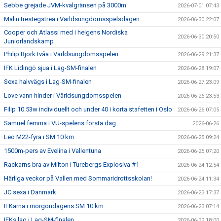
Sebbe grejade JVM-kvalgränsen på 3000m
2026-07-01 07:43
Malin trestegstrea i Världsungdomsspelsdagen
2026-06-30 22:07
Cooper och Atlassi med i helgens Nordiska
2026-06-30 20:50
Juniorlandskamp
Philip Björk tvåa i Världsungdomsspelen
2026-06-29 21:37
IFK Lidingö sjua i Lag-SM-finalen
2026-06-28 19:07
Sexa halvvägs i Lag-SM-finalen
2026-06-27 23:09
Love vann hinder i Världsungdomsspelen
2026-06-26 23:53
Filip 10.53w individuellt och under 40 i korta stafetten i Oslo
2026-06-26 07:05
Samuel femma i VU-spelens första dag
2026-06-26
Leo M22-fyra i SM 10 km
2026-06-25 09:24
1500m-pers av Evelina i Vallentuna
2026-06-25 07:20
Rackarns bra av Milton i Turebergs Explosiva #1
2026-06-24 12:54
Härliga veckor på Vallen med Sommaridrottsskolan!
2026-06-24 11:34
JC sexa i Danmark
2026-06-23 17:37
IFKarna i morgondagens SM 10 km
2026-06-23 07:14
IFKs lag i Lag-SM-finalen
2026-06-22 18:00