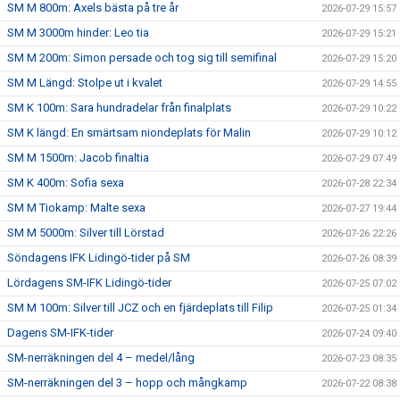
SM M 800m: Axels bästa på tre år
2026-07-29 15:57
SM M 3000m hinder: Leo tia
2026-07-29 15:21
SM M 200m: Simon persade och tog sig till semifinal
2026-07-29 15:20
SM M Längd: Stolpe ut i kvalet
2026-07-29 14:55
SM K 100m: Sara hundradelar från finalplats
2026-07-29 10:22
SM K längd: En smärtsam niondeplats för Malin
2026-07-29 10:12
SM M 1500m: Jacob finaltia
2026-07-29 07:49
SM K 400m: Sofia sexa
2026-07-28 22:34
SM M Tiokamp: Malte sexa
2026-07-27 19:44
SM M 5000m: Silver till Lörstad
2026-07-26 22:26
Söndagens IFK Lidingö-tider på SM
2026-07-26 08:39
Lördagens SM-IFK Lidingö-tider
2026-07-25 07:02
SM M 100m: Silver till JCZ och en fjärdeplats till Filip
2026-07-25 01:34
Dagens SM-IFK-tider
2026-07-24 09:40
SM-nerräkningen del 4 – medel/lång
2026-07-23 08:35
SM-nerräkningen del 3 – hopp och mångkamp
2026-07-22 08:38