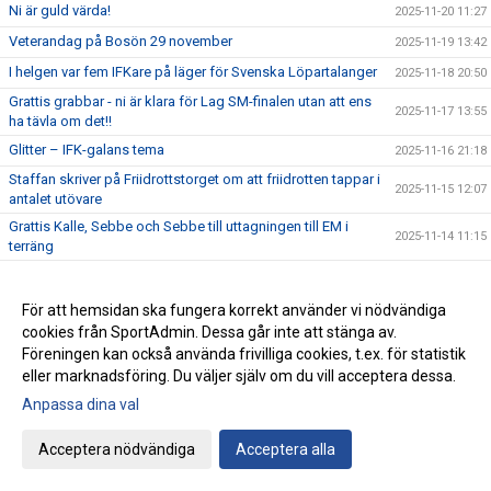
Ni är guld värda!
2025-11-20 11:27
Veterandag på Bosön 29 november
2025-11-19 13:42
I helgen var fem IFKare på läger för Svenska Löpartalanger
2025-11-18 20:50
Grattis grabbar - ni är klara för Lag SM-finalen utan att ens
2025-11-17 13:55
ha tävla om det!!
Glitter – IFK-galans tema
2025-11-16 21:18
Staffan skriver på Friidrottstorget om att friidrotten tappar i
2025-11-15 12:07
antalet utövare
Grattis Kalle, Sebbe och Sebbe till uttagningen till EM i
2025-11-14 11:15
terräng
Klädprovning och julkampanj!
2025-11-13 07:00
Luciaspelen 12-14 december
2025-11-12 09:03
För att hemsidan ska fungera korrekt använder vi nödvändiga
cookies från SportAdmin. Dessa går inte att stänga av.
Lagguld till U20-killarna i NM i terräng
2025-11-11 06:15
Föreningen kan också använda frivilliga cookies, t.ex. för statistik
Emma Holstad 3:24 i NY Marathon
2025-11-10 15:43
eller marknadsföring. Du väljer själv om du vill acceptera dessa.
Kalles andra guld i Nordiska mästerskapen i terräng – och
Anpassa dina val
2025-11-09 11:53
Sebbe Staghs första medalj
Lörstad sjuk, men Ottfalk och Stagh springer NM i terräng i
Acceptera nödvändiga
Acceptera alla
2025-11-09 06:04
dag