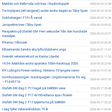
Matilda och Belle tvåa och trea i Stadionloppet
2026-05-24 22:38
Tre höjdpers (ett tangerat) under andra dagen av Täby Open
2026-05-23 18:30
Dubbelseger i F19 i Å-varvet
2026-05-23 15:34
Jacqueline trea i Täby Open
2026-05-23 09:25
Perspektiv på Stafett-SM: Fem sekunder från den hundrade
2026-05-22 23:31
medaljen
IFKarna i Vårruset
2026-05-22 09:39
Elitsatsande Sandra ska lyfta klubbens unga
2026-05-21 11:47
Svenskt veteranrekord av Karina Liljedal
2026-05-21 11:33
14.34 i Matildas andra spanska 100m-häcklopp 2026
2026-05-20 22:46
IFK Lidingös Power-ranking: Vinterns 10 tyngsta namn
2026-05-19 07:44
Inomhussäsongen i backspegeln: Ungdomarna tar för sig
2026-05-18 07:20
– P14 till F16
Stafett-SM dag 2: P17-laget på 3x800m sexa
2026-05-17 20:48
Stafett-SM dag 2: P17 4x100-killarna sjua i finalen
2026-05-17 20:32
Stafett-SM dag 2: F17-tjejerna tia på 3x800m
2026-05-17 20:22
I dag fyller Veteranklubben 75 år
2026-05-17 09:46