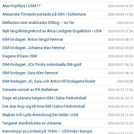
Alex höjdfyra i USM17
2026-03-04 18:33
Alexandre Trindade persade på 60m i Sollentuna
2026-03-04 13:30
Mellanies näst snabbaste 200ing – so far
2026-03-04
Nytt längdklubgrekord av Alice Lindgren Engelblom i USA
2026-03-03 21:34
ISM-lördagen: Anton längd-femma!
2026-03-03 08:14
ISM-lördagen: Johanna stav-femma!
2026-03-02 09:00
Dagens IFKare i ISM
2026-03-01 09:50
ISM-lördagen: JCs första individuella SM-guld
2026-03-01 08:16
ISM-lördagen: Sara 60m-femma!
2026-03-01 08:13
ISM-fredagen: JC, Sara och Anton till lördagens finaler
2026-02-28
Senaste numret av IFK-Bulletinen
2026-02-27 17:53
Dags att planera helgens ISM i Sätra friidrottshall
2026-02-26 23:16
Det drar ihop sig till Inne-SM i Sätra Friidrottshall
2026-02-25 23:13
Majken och Lyda Areschoug har tävlat i USA
2026-02-24 13:49
Tangerat stavårsbästa av Johanna
2026-02-23 22:25
Kanonlopp av Lörstad på 10 km – U20-tvåa i Europa
2026-02-22 12:20