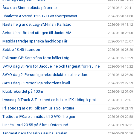
Åsa och Simon blåsta på persen
2026-06-21 22:41
Charlotte Arvered 1:25:17 i Göteborgsvarvet
2026-06-20 14:00
Nästa helg är det Lag-SM-final i Karlstad
2026-06-19 18:12
Sebastian Lörstad uttagen till Junior-VM
2026-06-18 23:00
Matildas tredje spanska häcklopp i år
2026-06-17 23:07
Sebbe 13:45 i London
2026-06-16 23:20
Folksam GP: Saras fina form håller i sig
2026-06-15 15:29
SAYO dag 3: Pers för Jacqueline och tangerat för Pauline
2026-06-14 15:22
SAYO dag 2: Personliga rekordslakten rullar vidare
2026-06-13 23:36
SAYO dag 1: Personliga rekordens kväll
2026-06-12 22:59
Klubbrekordet på 100m
2026-06-12 07:09
Lyssna på Track & Talk med en hel del IFK Lidingö-prat
2026-06-11 23:01
På söndag är det Folksam GP i Sollentuna
2026-06-10 21:13
Trettiotre IFKare anmälda till SAYO i helgen
2026-06-09 20:58
Linnéa Lord 20:55 på 5 km i Östersund
2026-06-09 07:11
Tangerat pers för Filip i Bauhausgalan
2026-06-08 00:10