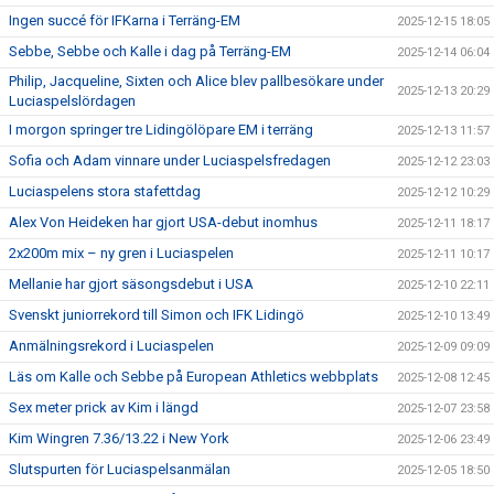
Ingen succé för IFKarna i Terräng-EM
2025-12-15 18:05
Sebbe, Sebbe och Kalle i dag på Terräng-EM
2025-12-14 06:04
Philip, Jacqueline, Sixten och Alice blev pallbesökare under
2025-12-13 20:29
Luciaspelslördagen
I morgon springer tre Lidingölöpare EM i terräng
2025-12-13 11:57
Sofia och Adam vinnare under Luciaspelsfredagen
2025-12-12 23:03
Luciaspelens stora stafettdag
2025-12-12 10:29
Alex Von Heideken har gjort USA-debut inomhus
2025-12-11 18:17
2x200m mix – ny gren i Luciaspelen
2025-12-11 10:17
Mellanie har gjort säsongsdebut i USA
2025-12-10 22:11
Svenskt juniorrekord till Simon och IFK Lidingö
2025-12-10 13:49
Anmälningsrekord i Luciaspelen
2025-12-09 09:09
Läs om Kalle och Sebbe på European Athletics webbplats
2025-12-08 12:45
Sex meter prick av Kim i längd
2025-12-07 23:58
Kim Wingren 7.36/13.22 i New York
2025-12-06 23:49
Slutspurten för Luciaspelsanmälan
2025-12-05 18:50