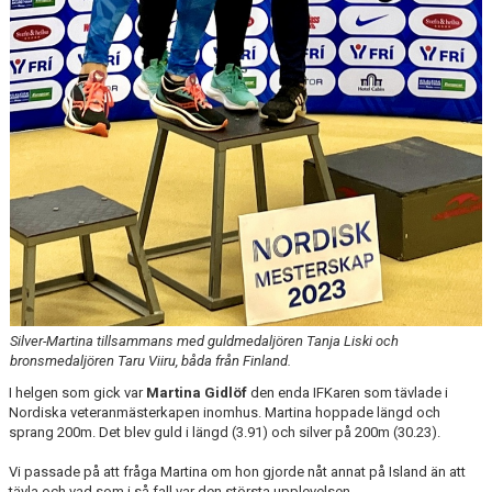
Silver-Martina tillsammans med guldmedaljören Tanja Liski och
bronsmedaljören Taru Viiru, båda från Finland.
I helgen som gick var
Martina Gidlöf
den enda IFKaren som tävlade i
Nordiska veteranmästerkapen inomhus. Martina hoppade längd och
sprang 200m. Det blev guld i längd (3.91) och silver på 200m (30.23).
Vi passade på att fråga Martina om hon gjorde nåt annat på Island än att
tävla och vad som i så fall var den största upplevelsen.