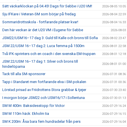
Sätt väckarklockan på 04.45! Dags för Sebbe i U20 VM!
2026-08-05 10:05
Sju IFKare i Veteran-SM som börjar på fredag
2026-08-04 22:59
Sommaridrottsskola - fortfarande platser kvar!
2026-08-04 16:33
Den här veckan är det U20 VM i Eugene för Sebbe
2026-08-03
JSM22/USM16–17 dag 3: Guld till Kalle och brons till Sofia
2026-08-02 23:47
JSM 22/USM 16–17 dag 2: Luca femma på 1500m
2026-08-01 22:58
Två IFK-sprinters och en coach i den svenska EM-truppen
2026-08-01 12:18
JSM 22/USM 16–17 dag 1: Silver och brons till
2026-08-01 01:00
hinderlöparna
Tack till alla SM-sponsorer
2026-07-31 08:36
Tapp i Standaret men fortfarande elva i SM-pokalen
2026-07-31 00:36
Lörstad prisad av Friidrottens Stora grabbar & tjejer
2026-07-30 23:40
I morgon börjar JSM22 och USM16/17 i Sollentuna
2026-07-30 01:13
SM M 400m: Baksidesstopp för Victor
2026-07-29 16:24
SM M 110m häck: Ekholm tia
2026-07-29 16:15
SM K 200m: Åsa bara fem hundradelar från pers
2026-07-29 16:04