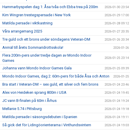
Hammarbyspelen dag 1: Åsa tvåa och Ebba trea på 200m
2026-01-30 23:54
Kim Wingren trestegspersade i New York
2026-01-29 17:00
Matilda persade i viktkastning
2026-01-28 09:12
Våra arrangemang 2025
2026-01-27 20:35
Tre guld och ett brons under söndagens Veteran-DM
2026-01-26 20:34
Anmäl till årets Sommaridrottsskola!
2026-01-26
Flera 200m-pers under tredje dagen av Mondo Indoor
2026-01-25 23:14
Games
Johanna vann Mondo Indoor Games Gala
2026-01-25 09:39
Mondo Indoor Games, dag 2: 60m-pers för både Åsa och Anton
2026-01-25
Bra start i Veteran-DM – sex guld, ett silver och fem brons
2026-01-24 23:46
Alex von Heideken sprang 800m i USA
2026-01-24 19:45
JC vann B-finalen på 60m i Århus
2026-01-24 19:24
Mellanie 5.74 i Pittsburg
2026-01-24 19:18
Matilda persade i säsongsdebuten i Spanien
2026-01-24 19:11
Så gick det för Lidingöorienterarna i Vinthundsvintern
2026-01-24 19:03