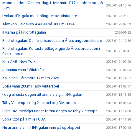
Mondo Indoor Games, dag 1: Ivar satte P17-klubbrekord på
2026-01-24 10:16
60m
Lyckad IFK-gala med mängder av pristagare
2026-01-23 23:51
Alex von Heideken 4.49.99 på 1600m i USA
2026-01-22 07:39
IFKarna på Friidrottsgalan
2026-01-22
Friidrottsgalan: Daniel prisades som Årets ungdomsledare
2026-01-21 12:56
Friidrottsgalan: Kortastafettlaget gjorde Årets prestation i
2026-01-21 08:41
Finnkampen
Kim 7.48 i New York
2026-01-21 07:06
Johanna vann i Västerås
2026-01-20 07:03
Kallelse till årsmöte 17 mars 2026
2026-01-19 14:37
Sofia vann 200m i Täby Vinterspel
2026-01-19 08:17
I dag är sista dagen att anmäla sig till IFK-galan
2026-01-18 13:45
Täby Vinterspel dag 2: Isabel tog DM-brons
2026-01-18 08:03
Flera DM-medaljer under första dagen av Täby Vinterspel
2026-01-17 14:00
Ebba 5:24 på 1 mile i USA
2026-01-17 11:20
Nu är anmälan till IFK-galan inne på upploppet
2026-01-17 00:18