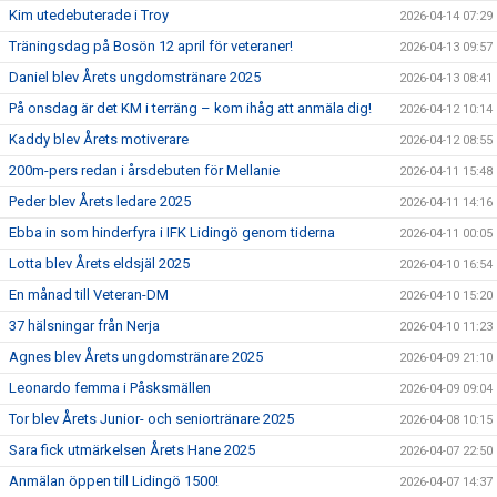
Kim utedebuterade i Troy
2026-04-14 07:29
Träningsdag på Bosön 12 april för veteraner!
2026-04-13 09:57
Daniel blev Årets ungdomstränare 2025
2026-04-13 08:41
På onsdag är det KM i terräng – kom ihåg att anmäla dig!
2026-04-12 10:14
Kaddy blev Årets motiverare
2026-04-12 08:55
200m-pers redan i årsdebuten för Mellanie
2026-04-11 15:48
Peder blev Årets ledare 2025
2026-04-11 14:16
Ebba in som hinderfyra i IFK Lidingö genom tiderna
2026-04-11 00:05
Lotta blev Årets eldsjäl 2025
2026-04-10 16:54
En månad till Veteran-DM
2026-04-10 15:20
37 hälsningar från Nerja
2026-04-10 11:23
Agnes blev Årets ungdomstränare 2025
2026-04-09 21:10
Leonardo femma i Påsksmällen
2026-04-09 09:04
Tor blev Årets Junior- och seniortränare 2025
2026-04-08 10:15
Sara fick utmärkelsen Årets Hane 2025
2026-04-07 22:50
Anmälan öppen till Lidingö 1500!
2026-04-07 14:37