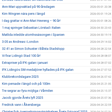
Ann-Mari uppvaktad på 90-årsdagen
2026-05-01 20:38
Kim Wingren nära pers i längd
2026-05-01 19:24
I dag grattar vi Ann-Mari Hevreng – 90 år!
2026-05-01 08:26
1 maj springer Sebastian Lörstad i Italien
2026-04-30 23:43
Matlida inledde utomhssäsongen i Spanien
2026-04-30 19:19
3:05 av Andreas i London
2026-04-29 14:02
32:41 av Simon Schuster i Bålsta Stadslopp
2026-04-28 22:54
Vi firar Lidingö Stad 100 år!
2026-04-28 08:07
Extrapriser på IFK-galan i januari
2026-04-28 07:02
IFK Lidingös SM-medaljörer hyllades på IFK-galan
2026-04-27 07:52
Klubbrekordslagare 2025
2026-04-26 07:42
Kim persade i längd och på 100m
2026-04-25 21:05
Tre segrar av fyra möjliga i Vårmilen
2026-04-25 15:37
Jacob gjorde Årets lyft 2025
2026-04-25 07:36
Fredrick vann i Åkersberga
2026-04-24 22:59
Christer fick överraskningsutmärkelsen Årets fotograf 2025
2026-04-24 07:31