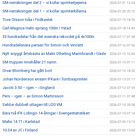
SM-nerräkningen del 2 – vi kollar sprintertjejerna
2026-07-21 12:54
SM-nerräkningen del 1 – vi kollar sprinterkillarna
2026-07-20 20:15
Tove Olsson tvåa i Fridkastet
2026-07-19 18:35
Carl-Magnus Helin sprang 100m i Ystad
2026-07-18 14:49
33 hundradelar från det svenska rekordet på 4x100m
2026-07-17 07:58
Hundradelsnära persen för Simon och Vincent
2026-07-16 07:56
Nytt snyggt årtsbästa av Malin Otterling Marmbrandt i Gävle
2026-07-15 16:45
SM-truppen innehåller 21 namn
2026-07-15 07:11
Orvar Blomberg har gått bort
2026-07-14 18:20
Johan Nordenson ensam IFKare i Tumbasprinten
2026-07-13 07:17
Jacob 3:50 – igen – i England
2026-07-12 07:59
Pers – igen – av Simon Martinsson
2026-07-11 07:48
Sebbe dubbelt uttagen till U20 VM
2026-07-10 20:08
Bara två IFK Lidingö-14-åringar i Sverigestatistiken
2026-07-10 07:14
Malte 14.71 i Karlstad
2026-07-09 13:19
10.34 av JC i Finland
2026-07-09 13:03