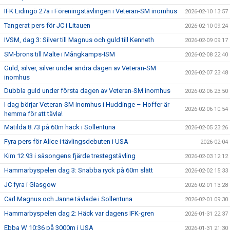
IFK Lidingö 27a i Föreningstävlingen i Veteran-SM inomhus
2026-02-10 13:57
Tangerat pers för JC i Litauen
2026-02-10 09:24
IVSM, dag 3: Silver till Magnus och guld till Kenneth
2026-02-09 09:17
SM-brons till Malte i Mångkamps-ISM
2026-02-08 22:40
Guld, silver, silver under andra dagen av Veteran-SM
2026-02-07 23:48
inomhus
Dubbla guld under första dagen av Veteran-SM inomhus
2026-02-06 23:50
I dag börjar Veteran-SM inomhus i Huddinge – Hoffer är
2026-02-06 10:54
hemma för att tävla!
Matilda 8.73 på 60m häck i Sollentuna
2026-02-05 23:26
Fyra pers för Alice i tävlingsdebuten i USA
2026-02-04
Kim 12.93 i säsongens fjärde trestegstävling
2026-02-03 12:12
Hammarbyspelen dag 3: Snabba ryck på 60m slätt
2026-02-02 15:33
JC fyra i Glasgow
2026-02-01 13:28
Carl Magnus och Janne tävlade i Sollentuna
2026-02-01 09:30
Hammarbyspelen dag 2: Häck var dagens IFK-gren
2026-01-31 22:37
Ebba W 10:36 på 3000m i USA
2026-01-31 21:30