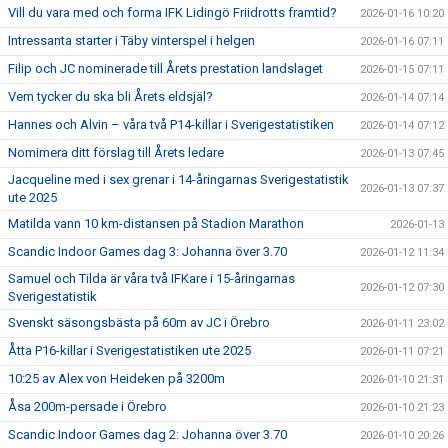
Vill du vara med och forma IFK Lidingö Friidrotts framtid?
2026-01-16 10:20
Intressanta starter i Täby vinterspel i helgen
2026-01-16 07:11
Filip och JC nominerade till Årets prestation landslaget
2026-01-15 07:11
Vem tycker du ska bli Årets eldsjäl?
2026-01-14 07:14
Hannes och Alvin – våra två P14-killar i Sverigestatistiken
2026-01-14 07:12
Nomimera ditt förslag till Årets ledare
2026-01-13 07:45
Jacqueline med i sex grenar i 14-åringarnas Sverigestatistik
2026-01-13 07:37
ute 2025
Matilda vann 10 km-distansen på Stadion Marathon
2026-01-13
Scandic Indoor Games dag 3: Johanna över 3.70
2026-01-12 11:34
Samuel och Tilda är våra två IFKare i 15-åringarnas
2026-01-12 07:30
Sverigestatistik
Svenskt säsongsbästa på 60m av JC i Örebro
2026-01-11 23:02
Åtta P16-killar i Sverigestatistiken ute 2025
2026-01-11 07:21
10:25 av Alex von Heideken på 3200m
2026-01-10 21:31
Åsa 200m-persade i Örebro
2026-01-10 21:23
Scandic Indoor Games dag 2: Johanna över 3.70
2026-01-10 20:26