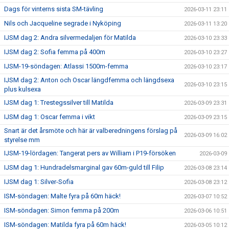
Dags för vinterns sista SM-tävling
2026-03-11 23:11
Nils och Jacqueline segrade i Nyköping
2026-03-11 13:20
IJSM dag 2: Andra silvermedaljen för Matilda
2026-03-10 23:33
IJSM dag 2: Sofia femma på 400m
2026-03-10 23:27
IJSM-19-söndagen: Atlassi 1500m-femma
2026-03-10 23:17
IJSM dag 2: Anton och Oscar längdfemma och längdsexa
2026-03-10 23:15
plus kulsexa
IJSM dag 1: Trestegssilver till Matilda
2026-03-09 23:31
IJSM dag 1: Oscar femma i vikt
2026-03-09 23:15
Snart är det årsmöte och här är valberedningens förslag på
2026-03-09 16:02
styrelse mm
IJSM-19-lördagen: Tangerat pers av William i P19-försöken
2026-03-09
IJSM dag 1: Hundradelsmarginal gav 60m-guld till Filip
2026-03-08 23:14
IJSM dag 1: Silver-Sofia
2026-03-08 23:12
ISM-söndagen: Malte fyra på 60m häck!
2026-03-07 10:52
ISM-söndagen: Simon femma på 200m
2026-03-06 10:51
ISM-söndagen: Matilda fyra på 60m häck!
2026-03-05 10:12