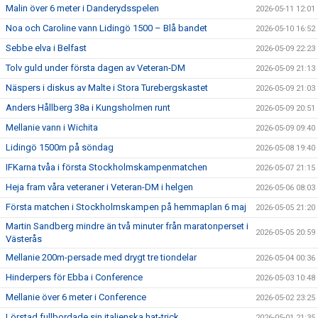
Malin över 6 meter i Danderydsspelen
2026-05-11 12:01
Noa och Caroline vann Lidingö 1500 – Blå bandet
2026-05-10 16:52
Sebbe elva i Belfast
2026-05-09 22:23
Tolv guld under första dagen av Veteran-DM
2026-05-09 21:13
Näspers i diskus av Malte i Stora Turebergskastet
2026-05-09 21:03
Anders Hållberg 38a i Kungsholmen runt
2026-05-09 20:51
Mellanie vann i Wichita
2026-05-09 09:40
Lidingö 1500m på söndag
2026-05-08 19:40
IFKarna tvåa i första Stockholmskampenmatchen
2026-05-07 21:15
Heja fram våra veteraner i Veteran-DM i helgen
2026-05-06 08:03
Första matchen i Stockholmskampen på hemmaplan 6 maj
2026-05-05 21:20
Martin Sandberg mindre än två minuter från maratonperset i
2026-05-05 20:59
Västerås
Mellanie 200m-persade med drygt tre tiondelar
2026-05-04 00:36
Hinderpers för Ebba i Conference
2026-05-03 10:48
Mellanie över 6 meter i Conference
2026-05-02 23:25
Lörstad fullbordade sin italienska hat-trick
2026-05-01 21:35