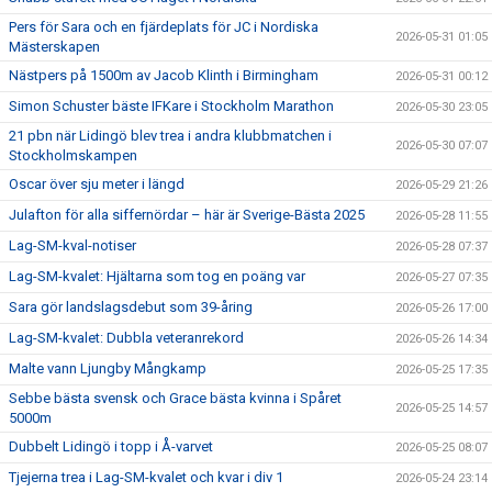
Pers för Sara och en fjärdeplats för JC i Nordiska
2026-05-31 01:05
Mästerskapen
Nästpers på 1500m av Jacob Klinth i Birmingham
2026-05-31 00:12
Simon Schuster bäste IFKare i Stockholm Marathon
2026-05-30 23:05
21 pbn när Lidingö blev trea i andra klubbmatchen i
2026-05-30 07:07
Stockholmskampen
Oscar över sju meter i längd
2026-05-29 21:26
Julafton för alla siffernördar – här är Sverige-Bästa 2025
2026-05-28 11:55
Lag-SM-kval-notiser
2026-05-28 07:37
Lag-SM-kvalet: Hjältarna som tog en poäng var
2026-05-27 07:35
Sara gör landslagsdebut som 39-åring
2026-05-26 17:00
Lag-SM-kvalet: Dubbla veteranrekord
2026-05-26 14:34
Malte vann Ljungby Mångkamp
2026-05-25 17:35
Sebbe bästa svensk och Grace bästa kvinna i Spåret
2026-05-25 14:57
5000m
Dubbelt Lidingö i topp i Å-varvet
2026-05-25 08:07
Tjejerna trea i Lag-SM-kvalet och kvar i div 1
2026-05-24 23:14