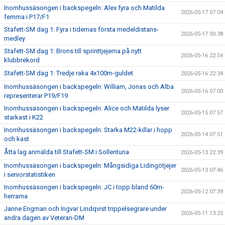
Inomhussäsongen i backspegeln: Alex fyra och Matilda
2026-05-17 07:04
femma i P17/F1
Stafett-SM dag 1: Fyra i tidernas första medeldistans-
2026-05-17 00:38
medley
Stafett-SM dag 1: Brons till sprinttjejerna på nytt
2026-05-16 22:54
klubbrekord
Stafett-SM dag 1: Tredje raka 4x100m-guldet
2026-05-16 22:34
Inomhussäsongen i backspegeln: William, Jonas och Alba
2026-05-16 07:00
representerar P19/F19
Inomhussäsongen i backspegeln: Alice och Matilda lyser
2026-05-15 07:57
starkast i K22
Inomhussäsongen i backspegeln: Starka M22-killar i hopp
2026-05-14 07:51
och kast
Åtta lag anmälda till Stafett-SM i Sollentuna
2026-05-13 22:39
Inomhussäsongen i backspegeln: Mångsidiga Lidingötjejer
2026-05-13 07:46
i seniorstatistiken
Inomhussäsongen i backspegeln: JC i topp bland 60m-
2026-05-12 07:39
herrarna
Janne Engman och Ingvar Lindqvist trippelsegrare under
2026-05-11 13:25
andra dagen av Veteran-DM