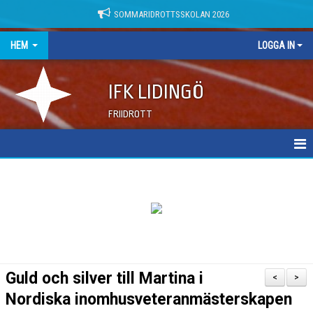
SOMMARIDROTTSSKOLAN 2026
HEM
LOGGA IN
IFK LIDINGÖ
FRIIDROTT
NYHETER
DOKUMENT
Guld och silver till Martina i
<
>
Nordiska inomhusveteranmästerskapen