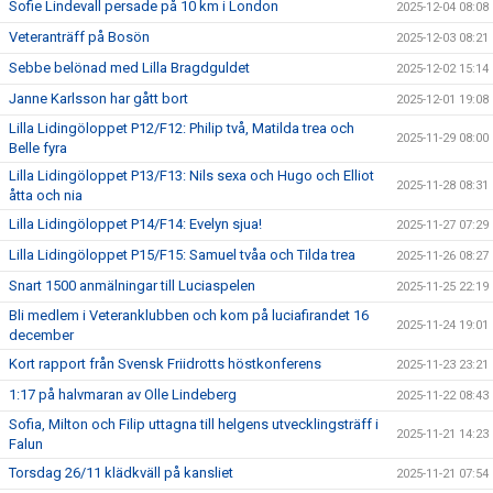
Sofie Lindevall persade på 10 km i London
2025-12-04 08:08
Veteranträff på Bosön
2025-12-03 08:21
Sebbe belönad med Lilla Bragdguldet
2025-12-02 15:14
Janne Karlsson har gått bort
2025-12-01 19:08
Lilla Lidingöloppet P12/F12: Philip två, Matilda trea och
2025-11-29 08:00
Belle fyra
Lilla Lidingöloppet P13/F13: Nils sexa och Hugo och Elliot
2025-11-28 08:31
åtta och nia
Lilla Lidingöloppet P14/F14: Evelyn sjua!
2025-11-27 07:29
Lilla Lidingöloppet P15/F15: Samuel tvåa och Tilda trea
2025-11-26 08:27
Snart 1500 anmälningar till Luciaspelen
2025-11-25 22:19
Bli medlem i Veteranklubben och kom på luciafirandet 16
2025-11-24 19:01
december
Kort rapport från Svensk Friidrotts höstkonferens
2025-11-23 23:21
1:17 på halvmaran av Olle Lindeberg
2025-11-22 08:43
Sofia, Milton och Filip uttagna till helgens utvecklingsträff i
2025-11-21 14:23
Falun
Torsdag 26/11 klädkväll på kansliet
2025-11-21 07:54