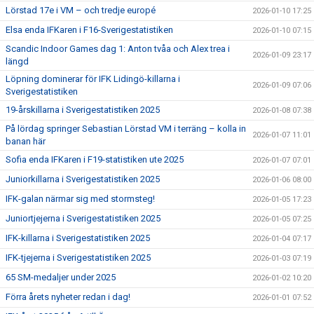
Lörstad 17e i VM – och tredje europé
2026-01-10 17:25
Elsa enda IFKaren i F16-Sverigestatistiken
2026-01-10 07:15
Scandic Indoor Games dag 1: Anton tvåa och Alex trea i
2026-01-09 23:17
längd
Löpning dominerar för IFK Lidingö-killarna i
2026-01-09 07:06
Sverigestatistiken
19-årskillarna i Sverigestatistiken 2025
2026-01-08 07:38
På lördag springer Sebastian Lörstad VM i terräng – kolla in
2026-01-07 11:01
banan här
Sofia enda IFKaren i F19-statistiken ute 2025
2026-01-07 07:01
Juniorkillarna i Sverigestatistiken 2025
2026-01-06 08:00
IFK-galan närmar sig med stormsteg!
2026-01-05 17:23
Juniortjejerna i Sverigestatistiken 2025
2026-01-05 07:25
IFK-killarna i Sverigestatistiken 2025
2026-01-04 07:17
IFK-tjejerna i Sverigestatistiken 2025
2026-01-03 07:19
65 SM-medaljer under 2025
2026-01-02 10:20
Förra årets nyheter redan i dag!
2026-01-01 07:52