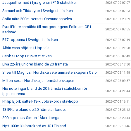
Jacqueline med i fyra grenar i F15-statistiken
2026-07-09 07:07
Samuel och Tilda fyror i Sverigestatistiken
2026-07-08 07:23
Sofia nära 200m-perset i Öresundsspelen
2026-07-07 23:39
Fyra IFKare anmälda till morgondagens Folksam GP i
2026-07-07 07:55
Karlstad
P17-topparna i Sverigestatistiken
2026-07-07 07:49
Albin vann höjden i Uppsala
2026-07-06 21:28
Sebbe i topp i P19-statistiken
2026-07-06 07:43
Elva 22-årsjuniorer bland de 20 främsta
2026-07-05 17:30
Silver till Magnus i Nordiska veteranmästerskapen i Oslo
2026-07-05 11:48
Milton sexa i Nordiska juniormästerskapen
2026-07-05 09:37
Nio noteringar bland de 20 främsta i statistiken för
2026-07-04 21:44
tjejseniorerna
Philip Björk satte P13-klubbrekord i stavhopp
2026-07-04 16:11
13 IFKare bland de 20 främsta i landet
2026-07-03 23:12
200m-pers av Simon i Åkersberga
2026-07-03 20:44
Nytt 100m-klubbrekord av JC i Finland
2026-07-02 13:46