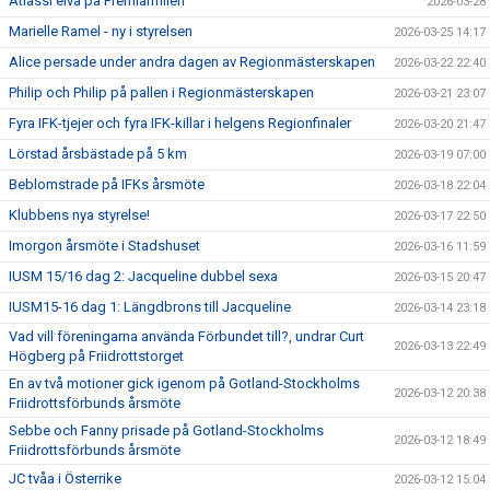
Atlassi elva på Premiärmilen
2026-03-28
Marielle Ramel - ny i styrelsen
2026-03-25 14:17
Alice persade under andra dagen av Regionmästerskapen
2026-03-22 22:40
Philip och Philip på pallen i Regionmästerskapen
2026-03-21 23:07
Fyra IFK-tjejer och fyra IFK-killar i helgens Regionfinaler
2026-03-20 21:47
Lörstad årsbästade på 5 km
2026-03-19 07:00
Beblomstrade på IFKs årsmöte
2026-03-18 22:04
Klubbens nya styrelse!
2026-03-17 22:50
Imorgon årsmöte i Stadshuset
2026-03-16 11:59
IUSM 15/16 dag 2: Jacqueline dubbel sexa
2026-03-15 20:47
IUSM15-16 dag 1: Längdbrons till Jacqueline
2026-03-14 23:18
Vad vill föreningarna använda Förbundet till?, undrar Curt
2026-03-13 22:49
Högberg på Friidrottstorget
En av två motioner gick igenom på Gotland-Stockholms
2026-03-12 20:38
Friidrottsförbunds årsmöte
Sebbe och Fanny prisade på Gotland-Stockholms
2026-03-12 18:49
Friidrottsförbunds årsmöte
JC tvåa i Österrike
2026-03-12 15:04