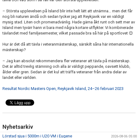
– Största upplevelsen på Island blir inte helt lätt att utnämna… men det får
nog bli naturen ändå och sedan tycker jag att Reykjavik var en väldigt
mysig stad. Liten och promenadvänlig. Hade gärna åkt runt och sett mer av
Island men tyvärr hann vi bara med några kortare utflykter. Vi kombinerade
tävlandet med familjesemester, vilket passade bra så här på sportlovet 😊
Hur är det då att tävla i veteranmästerskap, särskilt såna här internationella
mästerskap?
– Jag kan absolut rekommendera fler veteraner att tävla på mästerskap.
Det är alltid trevlig stämning och alla är väldigt peppande, oavsett klubb,
ålder eller gren. Sedan är det kul att träffa veteraner från andra delar av
landet eller världen.
Resultat Nordic Masters Open, Reykjavik Island, 24–26 februari 2023
Nyhetsarkiv
Lörstad sjua i 5000m i U20 VM i Eugene
2026-08-06 05:00