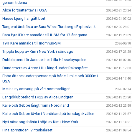
genom tiderna
Alice fortsätter tävla i USA
2026-02-21 23:24
Hasse Ljung har gått bort
2026-02-21 07:02
Tangerat årsbästa av Sara Wiss i Turebergs Explosiva 4
2026-02-20 23:01
Bara fyra IFKare anmälda till IUSM för 17-åringarna
2026-02-19 23:39
19 IFKare anmälda till Inomhus-SM
2026-02-18
Trippla hopp av Kim i New York i söndags
2026-02-17 21:28
Dubbla pers för Jacqueline i Lilla Hässelbyspelen
2026-02-16 07:46
Dunderpers av Anton HH i längd under Rakaspåret
2026-02-15 17:03
Ebba åttasekunderspersade på både 1 mile och 3000m i
2026-02-14 17:40
USA
Melina ny ansvarig på vårt sommarläger!
2026-02-14
Längdklubbrekord i K22 av Alice Lindgren
2026-02-13 23:20
Kalle och Sebbe långt fram i Nordirland
2026-02-12 23:58
Kalle och Sebbe tävlar i Nordirland på torsdagskvällen
2026-02-11 21:57
Nytt säsoongsbästa i höjd av Kim i New York.
2026-02-11 14:21
Fina sprinttider i Vinterkalaset
2026-02-11 09:54