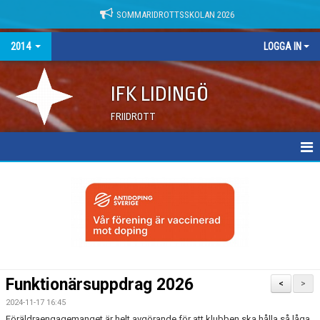
SOMMARIDROTTSSKOLAN 2026
2014
LOGGA IN
IFK LIDINGÖ
FRIIDROTT
2014
KALENDER
Funktionärsuppdrag 2026
<
>
2024-11-17 16:45
Föräldraengagemanget är helt avgörande för att klubben ska hålla så låga