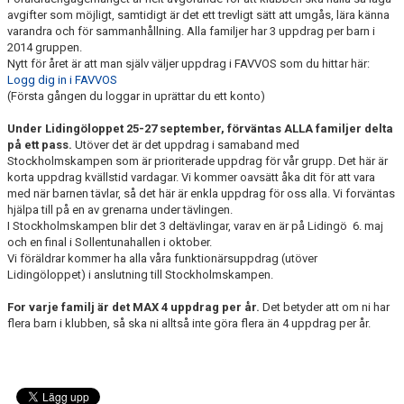
avgifter som möjligt, samtidigt är det ett trevligt sätt att umgås, lära känna
varandra och för sammanhållning. Alla familjer har 3 uppdrag per barn i
2014 gruppen.
Nytt för året är att man själv väljer uppdrag i FAVVOS som du hittar här:
Logg dig in i FAVVOS
(Första gången du loggar in uprättar du ett konto)
Under Lidingöloppet 25-27 september, förväntas ALLA familjer delta
på ett pass.
Utöver det är det uppdrag i samaband med
Stockholmskampen som är prioriterade uppdrag för vår grupp. Det här är
korta uppdrag kvällstid vardagar. Vi kommer oavsätt åka dit för att vara
med när barnen tävlar, så det här är enkla uppdrag för oss alla. Vi forväntas
hjälpa till på en av grenarna under tävlingen.
I Stockholmskampen blir det 3 deltävlingar, varav en är på Lidingö 6. maj
och en final i Sollentunahallen i oktober.
Vi föräldrar kommer ha alla våra funktionärsuppdrag (utöver
Lidingöloppet) i anslutning till Stockholmskampen.
For varje familj är det MAX 4 uppdrag per år.
Det betyder att om ni har
flera barn i klubben, så ska ni alltså inte göra flera än 4 uppdrag per år.