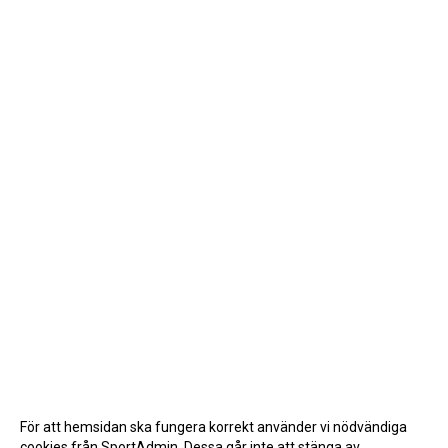
För att hemsidan ska fungera korrekt använder vi nödvändiga
cookies från SportAdmin. Dessa går inte att stänga av.