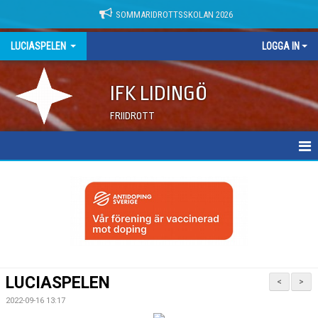
SOMMARIDROTTSSKOLAN 2026
LUCIASPELEN
LOGGA IN
IFK LIDINGÖ
FRIIDROTT
LUCIASPELEN
FUNKTIONÄRSINFO
LUCIASPELEN
<
>
2022-09-16 13:17