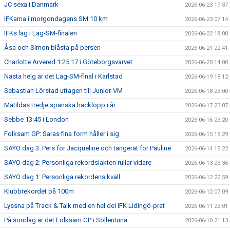
JC sexa i Danmark
2026-06-23 17:37
IFKarna i morgondagens SM 10 km
2026-06-23 07:14
IFKs lag i Lag-SM-finalen
2026-06-22 18:00
Åsa och Simon blåsta på persen
2026-06-21 22:41
Charlotte Arvered 1:25:17 i Göteborgsvarvet
2026-06-20 14:00
Nästa helg är det Lag-SM-final i Karlstad
2026-06-19 18:12
Sebastian Lörstad uttagen till Junior-VM
2026-06-18 23:00
Matildas tredje spanska häcklopp i år
2026-06-17 23:07
Sebbe 13:45 i London
2026-06-16 23:20
Folksam GP: Saras fina form håller i sig
2026-06-15 15:29
SAYO dag 3: Pers för Jacqueline och tangerat för Pauline
2026-06-14 15:22
SAYO dag 2: Personliga rekordslakten rullar vidare
2026-06-13 23:36
SAYO dag 1: Personliga rekordens kväll
2026-06-12 22:59
Klubbrekordet på 100m
2026-06-12 07:09
Lyssna på Track & Talk med en hel del IFK Lidingö-prat
2026-06-11 23:01
På söndag är det Folksam GP i Sollentuna
2026-06-10 21:13