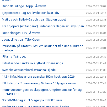
Dubbelt Lidingö i topp i Å-varvet
2026-05-25 08:07
Tjejerna trea i Lag-SM-kvalet och kvar i div 1
2026-05-24 23:14
Matilda och Belle tvåa och trea i Stadionloppet
2026-05-24 22:38
Tre höjdpers (ett tangerat) under andra dagen av Täby Open
2026-05-23 18:30
Dubbelseger i F19 i Å-varvet
2026-05-23 15:34
Jacqueline trea i Täby Open
2026-05-23 09:25
Perspektiv på Stafett-SM: Fem sekunder från den hundrade
2026-05-22 23:31
medaljen
IFKarna i Vårruset
2026-05-22 09:39
Elitsatsande Sandra ska lyfta klubbens unga
2026-05-21 11:47
Svenskt veteranrekord av Karina Liljedal
2026-05-21 11:33
14.34 i Matildas andra spanska 100m-häcklopp 2026
2026-05-20 22:46
IFK Lidingös Power-ranking: Vinterns 10 tyngsta namn
2026-05-19 07:44
Inomhussäsongen i backspegeln: Ungdomarna tar för sig
2026-05-18 07:20
– P14 till F16
Stafett-SM dag 2: P17-laget på 3x800m sexa
2026-05-17 20:48
Stafett-SM dag 2: P17 4x100-killarna sjua i finalen