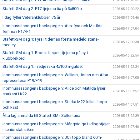
2026-05-17 20:32
Stafett-SM dag 2: F17-tjejerna tia på 3x800m
2026-05-17 20:22
I dag fyller Veteranklubben 75 år
2026-05-17 09:46
Inomhussäsongen i backspegeln: Alex fyra och Matilda
2026-05-17 07:04
femma i P17/F1
Stafett-SM dag 1: Fyra i tidernas första medeldistans-
2026-05-17 00:38
medley
Stafett-SM dag 1: Brons till sprinttjejerna på nytt
2026-05-16 22:54
klubbrekord
Stafett-SM dag 1: Tredje raka 4x100m-guldet
2026-05-16 22:34
Inomhussäsongen i backspegeln: William, Jonas och Alba
2026-05-16 07:00
representerar P19/F19
Inomhussäsongen i backspegeln: Alice och Matilda lyser
2026-05-15 07:57
starkast i K22
Inomhussäsongen i backspegeln: Starka M22-killar i hopp
2026-05-14 07:51
och kast
Åtta lag anmälda till Stafett-SM i Sollentuna
2026-05-13 22:39
Inomhussäsongen i backspegeln: Mångsidiga Lidingötjejer
2026-05-13 07:46
i seniorstatistiken
Inomhussäsongen i backspegeln: JC i topp bland 60m-