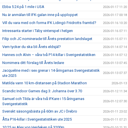
Ebba 5:24 på 1 mile i USA
2026-01-17 11:20
Nu är anmälan till IFK-galan inne på upploppet
2026-01-17 00:18
Vill du vara med och forma IFK Lidingö Friidrotts framtid?
2026-01-16 10:20
Intressanta starter i Täby vinterspel i helgen
2026-01-16 07:11
Filip och JC nominerade till Årets prestation landslaget
2026-01-15 07:11
Vem tycker du ska bli Årets eldsjäl?
2026-01-14 07:14
Hannes och Alvin – våra två P14-killar i Sverigestatistiken
2026-01-14 07:12
Nomimera ditt förslag till Årets ledare
2026-01-13 07:45
Jacqueline med i sex grenar i 14-åringarnas Sverigestatistik
2026-01-13 07:37
ute 2025
Matilda vann 10 km-distansen på Stadion Marathon
2026-01-13
Scandic Indoor Games dag 3: Johanna över 3.70
2026-01-12 11:34
Samuel och Tilda är våra två IFKare i 15-åringarnas
2026-01-12 07:30
Sverigestatistik
Svenskt säsongsbästa på 60m av JC i Örebro
2026-01-11 23:02
Åtta P16-killar i Sverigestatistiken ute 2025
2026-01-11 07:21
10:25 av Alex von Heideken på 3200m
2026-01-10 21:31