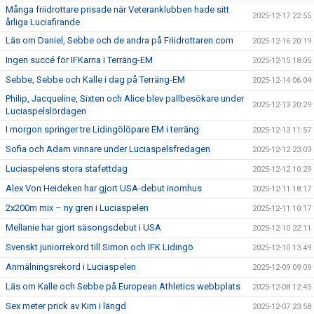
Många friidrottare prisade när Veteranklubben hade sitt
2025-12-17 22:55
årliga Luciafirande
Läs om Daniel, Sebbe och de andra på Friidrottaren.com
2025-12-16 20:19
Ingen succé för IFKarna i Terräng-EM
2025-12-15 18:05
Sebbe, Sebbe och Kalle i dag på Terräng-EM
2025-12-14 06:04
Philip, Jacqueline, Sixten och Alice blev pallbesökare under
2025-12-13 20:29
Luciaspelslördagen
I morgon springer tre Lidingölöpare EM i terräng
2025-12-13 11:57
Sofia och Adam vinnare under Luciaspelsfredagen
2025-12-12 23:03
Luciaspelens stora stafettdag
2025-12-12 10:29
Alex Von Heideken har gjort USA-debut inomhus
2025-12-11 18:17
2x200m mix – ny gren i Luciaspelen
2025-12-11 10:17
Mellanie har gjort säsongsdebut i USA
2025-12-10 22:11
Svenskt juniorrekord till Simon och IFK Lidingö
2025-12-10 13:49
Anmälningsrekord i Luciaspelen
2025-12-09 09:09
Läs om Kalle och Sebbe på European Athletics webbplats
2025-12-08 12:45
Sex meter prick av Kim i längd
2025-12-07 23:58