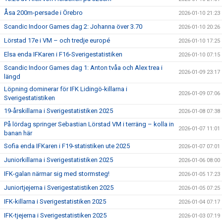
Åsa 200m-persade i Örebro
2026-01-10 21:23
Scandic Indoor Games dag 2: Johanna över 3.70
2026-01-10 20:26
Lörstad 17e i VM – och tredje europé
2026-01-10 17:25
Elsa enda IFKaren i F16-Sverigestatistiken
2026-01-10 07:15
Scandic Indoor Games dag 1: Anton tvåa och Alex trea i
2026-01-09 23:17
längd
Löpning dominerar för IFK Lidingö-killarna i
2026-01-09 07:06
Sverigestatistiken
19-årskillarna i Sverigestatistiken 2025
2026-01-08 07:38
På lördag springer Sebastian Lörstad VM i terräng – kolla in
2026-01-07 11:01
banan här
Sofia enda IFKaren i F19-statistiken ute 2025
2026-01-07 07:01
Juniorkillarna i Sverigestatistiken 2025
2026-01-06 08:00
IFK-galan närmar sig med stormsteg!
2026-01-05 17:23
Juniortjejerna i Sverigestatistiken 2025
2026-01-05 07:25
IFK-killarna i Sverigestatistiken 2025
2026-01-04 07:17
IFK-tjejerna i Sverigestatistiken 2025
2026-01-03 07:19