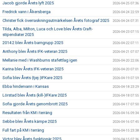
Jacob gjorde Årets lyft 2025
2026-04-25 07:36
Fredrick vann i Åkersberga
2026-04-24 22:59
Christer fick överraskningsutmärkelsen Årets fotograf 2025
2026-04-24 07:31
Tilda, Alba, Milton, Luca och Love blev Årets Craft-
2026-04-23 07:15
stipendiater 2025
2014:2 blev Årets barngrupp 2025
2026-04-22 07:11
Anthony blev Årets IFK-veteran 2025
2026-04-21 07:07
Mellanie med i Washburns stafettlag igen
2026-04-20 22:06
Karina blev Årets IFK-veteran 2025
2026-04-20 07:01
Sofia blev Årets (tjej-)IFKare 2025
2026-04-19 07:59
Ebba hindervann i Kansas
2026-04-18 23:29
Lörstad blev Årets (kill-)IFKare 2025
2026-04-18 07:55
Sofia gjorde Årets genombrott 2025
2026-04-17 07:50
Resultaten från KM i terräng
2026-04-16 09:34
Sebbe blev Årets kämpe 2025
2026-04-16 07:45
Full fart på KM i terräng
2026-04-15 23:38
Victor blev Årets funktionär 2025
2026-04-15 07:36