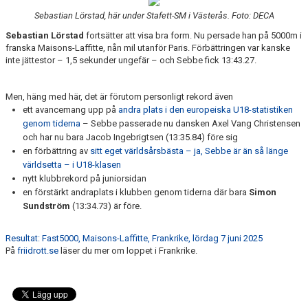
Sebastian Lörstad, här under Stafett-SM i Västerås. Foto: DECA
Sebastian Lörstad
fortsätter att visa bra form. Nu persade han på 5000m i
franska
Maisons-Laffitte, nån mil utanför Paris
. Förbättringen var kanske
inte jättestor – 1,5 sekunder ungefär – och Sebbe fick 13:43.27.
Men, häng med här, det är förutom personligt rekord även
ett avancemang upp på
andra plats i den europeiska U18-statistiken
genom tiderna
– Sebbe passerade nu dansken Axel Vang Christensen
och har nu bara Jacob Ingebrigtsen (13:35.84) före sig
en förbättring av
sitt eget världsårsbästa – ja, Sebbe är än så länge
världsetta – i U18-klasen
nytt klubbrekord på juniorsidan
en förstärkt andraplats i klubben genom tiderna där bara
Simon
Sundström
(
13:34.
73)
är före.
Resultat: Fast5000, Maisons-Laffitte, Frankrike, lördag 7 juni 2025
På
friidrott.se
läser du mer om loppet i Frankrike.