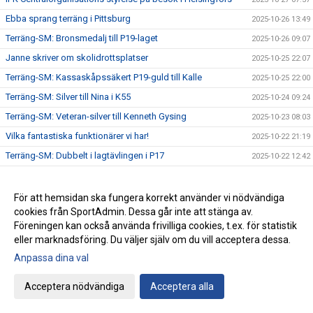
Ebba sprang terräng i Pittsburg
2025-10-26 13:49
Terräng-SM: Bronsmedalj till P19-laget
2025-10-26 09:07
Janne skriver om skolidrottsplatser
2025-10-25 22:07
Terräng-SM: Kassaskåpssäkert P19-guld till Kalle
2025-10-25 22:00
Terräng-SM: Silver till Nina i K55
2025-10-24 09:24
Terräng-SM: Veteran-silver till Kenneth Gysing
2025-10-23 08:03
Vilka fantastiska funktionärer vi har!
2025-10-22 21:19
Terräng-SM: Dubbelt i lagtävlingen i P17
2025-10-22 12:42
Stark trio juniorlöpare från IFK i Nordiska mästerskapen i
2025-10-22 08:33
terräng
För att hemsidan ska fungera korrekt använder vi nödvändiga
Terräng-SM: Samuels första USM-guld
2025-10-21 07:48
cookies från SportAdmin. Dessa går inte att stänga av.
Terräng-SM: Trippelseger i P16
Föreningen kan också använda frivilliga cookies, t.ex. för statistik
2025-10-20 14:35
eller marknadsföring. Du väljer själv om du vill acceptera dessa.
Terräng-SM: Överlägsen Sebbeseger i P17
2025-10-19 22:34
Anpassa dina val
Andreas Movin nära att kliva under tretimmarsgränsen i
2025-10-18 22:01
Chicago
Acceptera nödvändiga
Acceptera alla
Terräng-SM: Nära, nära senior-SM-guld för Kalle
2025-10-18 21:33
Bästa stafettiden på 2000-talet – och det med två IFKare i