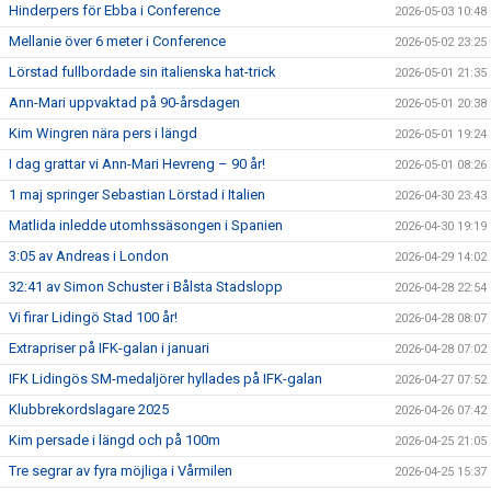
Hinderpers för Ebba i Conference
2026-05-03 10:48
Mellanie över 6 meter i Conference
2026-05-02 23:25
Lörstad fullbordade sin italienska hat-trick
2026-05-01 21:35
Ann-Mari uppvaktad på 90-årsdagen
2026-05-01 20:38
Kim Wingren nära pers i längd
2026-05-01 19:24
I dag grattar vi Ann-Mari Hevreng – 90 år!
2026-05-01 08:26
1 maj springer Sebastian Lörstad i Italien
2026-04-30 23:43
Matlida inledde utomhssäsongen i Spanien
2026-04-30 19:19
3:05 av Andreas i London
2026-04-29 14:02
32:41 av Simon Schuster i Bålsta Stadslopp
2026-04-28 22:54
Vi firar Lidingö Stad 100 år!
2026-04-28 08:07
Extrapriser på IFK-galan i januari
2026-04-28 07:02
IFK Lidingös SM-medaljörer hyllades på IFK-galan
2026-04-27 07:52
Klubbrekordslagare 2025
2026-04-26 07:42
Kim persade i längd och på 100m
2026-04-25 21:05
Tre segrar av fyra möjliga i Vårmilen
2026-04-25 15:37