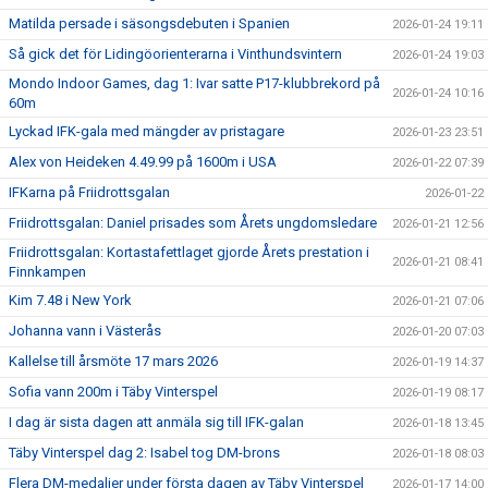
Matilda persade i säsongsdebuten i Spanien
2026-01-24 19:11
Så gick det för Lidingöorienterarna i Vinthundsvintern
2026-01-24 19:03
Mondo Indoor Games, dag 1: Ivar satte P17-klubbrekord på
2026-01-24 10:16
60m
Lyckad IFK-gala med mängder av pristagare
2026-01-23 23:51
Alex von Heideken 4.49.99 på 1600m i USA
2026-01-22 07:39
IFKarna på Friidrottsgalan
2026-01-22
Friidrottsgalan: Daniel prisades som Årets ungdomsledare
2026-01-21 12:56
Friidrottsgalan: Kortastafettlaget gjorde Årets prestation i
2026-01-21 08:41
Finnkampen
Kim 7.48 i New York
2026-01-21 07:06
Johanna vann i Västerås
2026-01-20 07:03
Kallelse till årsmöte 17 mars 2026
2026-01-19 14:37
Sofia vann 200m i Täby Vinterspel
2026-01-19 08:17
I dag är sista dagen att anmäla sig till IFK-galan
2026-01-18 13:45
Täby Vinterspel dag 2: Isabel tog DM-brons
2026-01-18 08:03
Flera DM-medaljer under första dagen av Täby Vinterspel
2026-01-17 14:00