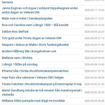
2026-05-12 07:39
herrarna
Janne Engman och Ingvar Lindqvist trippelsegrare under
2026-05-11 13:25
andra dagen av Veteran-DM
Malin över 6 meter i Danderydsspelen
2026-05-11 12:01
Noa och Caroline vann Lidingö 1500 – Blå bandet
2026-05-10 16:52
Sebbe elva i Belfast
2026-05-09 22:23
Tolv guld under första dagen av Veteran-DM
2026-05-09 21:13
Näspers i diskus av Malte i Stora Turebergskastet
2026-05-09 21:03
Anders Hållberg 38a i Kungsholmen runt
2026-05-09 20:51
Mellanie vann i Wichita
2026-05-09 09:40
Lidingö 1500m på söndag
2026-05-08 19:40
IFKarna tvåa i första Stockholmskampenmatchen
2026-05-07 21:15
Heja fram våra veteraner i Veteran-DM i helgen
2026-05-06 08:03
Första matchen i Stockholmskampen på hemmaplan 6 maj
2026-05-05 21:20
Martin Sandberg mindre än två minuter från maratonperset i
2026-05-05 20:59
Västerås
Mellanie 200m-persade med drygt tre tiondelar
2026-05-04 00:36