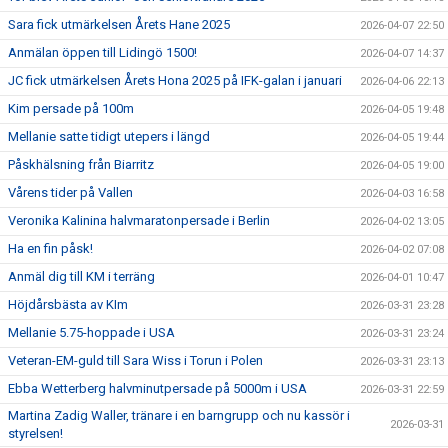
Sara fick utmärkelsen Årets Hane 2025
2026-04-07 22:50
Anmälan öppen till Lidingö 1500!
2026-04-07 14:37
JC fick utmärkelsen Årets Hona 2025 på IFK-galan i januari
2026-04-06 22:13
Kim persade på 100m
2026-04-05 19:48
Mellanie satte tidigt utepers i längd
2026-04-05 19:44
Påskhälsning från Biarritz
2026-04-05 19:00
Vårens tider på Vallen
2026-04-03 16:58
Veronika Kalinina halvmaratonpersade i Berlin
2026-04-02 13:05
Ha en fin påsk!
2026-04-02 07:08
Anmäl dig till KM i terräng
2026-04-01 10:47
Höjdårsbästa av KIm
2026-03-31 23:28
Mellanie 5.75-hoppade i USA
2026-03-31 23:24
Veteran-EM-guld till Sara Wiss i Torun i Polen
2026-03-31 23:13
Ebba Wetterberg halvminutpersade på 5000m i USA
2026-03-31 22:59
Martina Zadig Waller, tränare i en barngrupp och nu kassör i
2026-03-31
styrelsen!