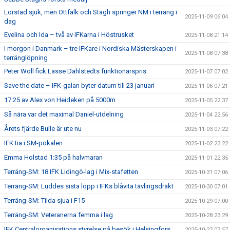
Lörstad sjuk, men Ottfalk och Stagh springer NM i terräng i
2025-11-09 06:04
dag
Evelina och Ida – två av IFKarna i Höstrusket
2025-11-08 21:14
I morgon i Danmark – tre IFKare i Nordiska Mästerskapen i
2025-11-08 07:38
terränglöpning
Peter Woll fick Lasse Dahlstedts funktionärspris
2025-11-07 07:02
Save the date – IFK-galan byter datum till 23 januari
2025-11-06 07:21
17:25 av Alex von Heideken på 5000m
2025-11-05 22:37
Så nära var det maximal Daniel-utdelning
2025-11-04 22:56
Årets fjärde Bulle är ute nu
2025-11-03 07:22
IFK tia i SM-pokalen
2025-11-02 23:22
Emma Holstad 1:35 på halvmaran
2025-11-01 22:35
Terräng-SM: 18 IFK Lidingö-lag i Mix-stafetten
2025-10-31 07:06
Terräng-SM: Luddes sista lopp i IFKs blåvita tävlingsdräkt
2025-10-30 07:01
Terräng-SM: Tilda sjua i F15
2025-10-29 07:00
Terräng-SM: Veteranerna femma i lag
2025-10-28 23:29
IFK Centralorganisations styrelse på besök i Helsingfors
2025-10-27 07:57