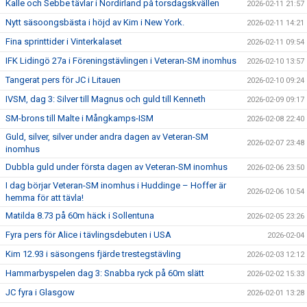
Kalle och Sebbe tävlar i Nordirland på torsdagskvällen
2026-02-11 21:57
Nytt säsoongsbästa i höjd av Kim i New York.
2026-02-11 14:21
Fina sprinttider i Vinterkalaset
2026-02-11 09:54
IFK Lidingö 27a i Föreningstävlingen i Veteran-SM inomhus
2026-02-10 13:57
Tangerat pers för JC i Litauen
2026-02-10 09:24
IVSM, dag 3: Silver till Magnus och guld till Kenneth
2026-02-09 09:17
SM-brons till Malte i Mångkamps-ISM
2026-02-08 22:40
Guld, silver, silver under andra dagen av Veteran-SM
2026-02-07 23:48
inomhus
Dubbla guld under första dagen av Veteran-SM inomhus
2026-02-06 23:50
I dag börjar Veteran-SM inomhus i Huddinge – Hoffer är
2026-02-06 10:54
hemma för att tävla!
Matilda 8.73 på 60m häck i Sollentuna
2026-02-05 23:26
Fyra pers för Alice i tävlingsdebuten i USA
2026-02-04
Kim 12.93 i säsongens fjärde trestegstävling
2026-02-03 12:12
Hammarbyspelen dag 3: Snabba ryck på 60m slätt
2026-02-02 15:33
JC fyra i Glasgow
2026-02-01 13:28