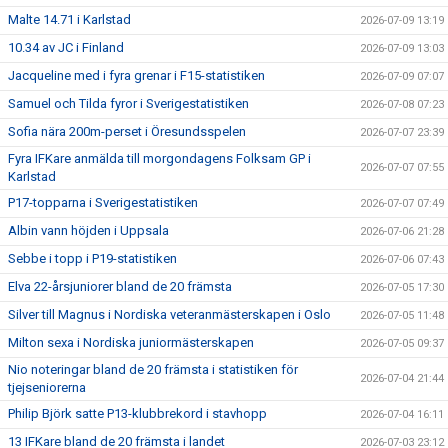
Malte 14.71 i Karlstad
2026-07-09 13:19
10.34 av JC i Finland
2026-07-09 13:03
Jacqueline med i fyra grenar i F15-statistiken
2026-07-09 07:07
Samuel och Tilda fyror i Sverigestatistiken
2026-07-08 07:23
Sofia nära 200m-perset i Öresundsspelen
2026-07-07 23:39
Fyra IFKare anmälda till morgondagens Folksam GP i
2026-07-07 07:55
Karlstad
P17-topparna i Sverigestatistiken
2026-07-07 07:49
Albin vann höjden i Uppsala
2026-07-06 21:28
Sebbe i topp i P19-statistiken
2026-07-06 07:43
Elva 22-årsjuniorer bland de 20 främsta
2026-07-05 17:30
Silver till Magnus i Nordiska veteranmästerskapen i Oslo
2026-07-05 11:48
Milton sexa i Nordiska juniormästerskapen
2026-07-05 09:37
Nio noteringar bland de 20 främsta i statistiken för
2026-07-04 21:44
tjejseniorerna
Philip Björk satte P13-klubbrekord i stavhopp
2026-07-04 16:11
13 IFKare bland de 20 främsta i landet
2026-07-03 23:12