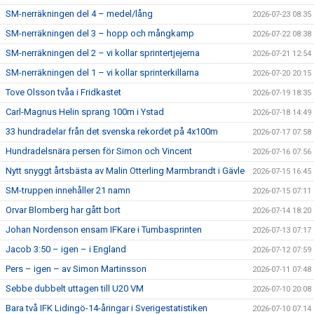
SM-nerräkningen del 4 – medel/lång
2026-07-23 08:35
SM-nerräkningen del 3 – hopp och mångkamp
2026-07-22 08:38
SM-nerräkningen del 2 – vi kollar sprintertjejerna
2026-07-21 12:54
SM-nerräkningen del 1 – vi kollar sprinterkillarna
2026-07-20 20:15
Tove Olsson tvåa i Fridkastet
2026-07-19 18:35
Carl-Magnus Helin sprang 100m i Ystad
2026-07-18 14:49
33 hundradelar från det svenska rekordet på 4x100m
2026-07-17 07:58
Hundradelsnära persen för Simon och Vincent
2026-07-16 07:56
Nytt snyggt årtsbästa av Malin Otterling Marmbrandt i Gävle
2026-07-15 16:45
SM-truppen innehåller 21 namn
2026-07-15 07:11
Orvar Blomberg har gått bort
2026-07-14 18:20
Johan Nordenson ensam IFKare i Tumbasprinten
2026-07-13 07:17
Jacob 3:50 – igen – i England
2026-07-12 07:59
Pers – igen – av Simon Martinsson
2026-07-11 07:48
Sebbe dubbelt uttagen till U20 VM
2026-07-10 20:08
Bara två IFK Lidingö-14-åringar i Sverigestatistiken
2026-07-10 07:14