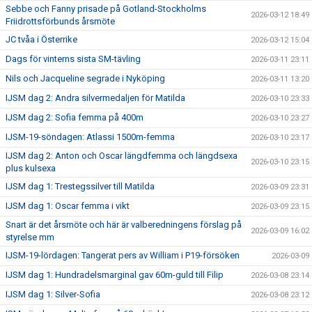
Sebbe och Fanny prisade på Gotland-Stockholms
2026-03-12 18:49
Friidrottsförbunds årsmöte
JC tvåa i Österrike
2026-03-12 15:04
Dags för vinterns sista SM-tävling
2026-03-11 23:11
Nils och Jacqueline segrade i Nyköping
2026-03-11 13:20
IJSM dag 2: Andra silvermedaljen för Matilda
2026-03-10 23:33
IJSM dag 2: Sofia femma på 400m
2026-03-10 23:27
IJSM-19-söndagen: Atlassi 1500m-femma
2026-03-10 23:17
IJSM dag 2: Anton och Oscar längdfemma och längdsexa
2026-03-10 23:15
plus kulsexa
IJSM dag 1: Trestegssilver till Matilda
2026-03-09 23:31
IJSM dag 1: Oscar femma i vikt
2026-03-09 23:15
Snart är det årsmöte och här är valberedningens förslag på
2026-03-09 16:02
styrelse mm
IJSM-19-lördagen: Tangerat pers av William i P19-försöken
2026-03-09
IJSM dag 1: Hundradelsmarginal gav 60m-guld till Filip
2026-03-08 23:14
IJSM dag 1: Silver-Sofia
2026-03-08 23:12