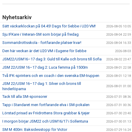
Nyhetsarkiv
Sätt väckarklockan på 04.45! Dags för Sebbe i U20 VM!
2026-08-05 10:05
Sju IFKare i Veteran-SM som börjar på fredag
2026-08-04 22:59
Sommaridrottsskola - fortfarande platser kvar!
2026-08-04 16:33
Den här veckan är det U20 VM i Eugene för Sebbe
2026-08-03
JSM22/USM16–17 dag 3: Guld till Kalle och brons till Sofia
2026-08-02 23:47
JSM 22/USM 16–17 dag 2: Luca femma på 1500m
2026-08-01 22:58
Två IFK-sprinters och en coach i den svenska EM-truppen
2026-08-01 12:18
JSM 22/USM 16–17 dag 1: Silver och brons till
2026-08-01 01:00
hinderlöparna
Tack till alla SM-sponsorer
2026-07-31 08:36
Tapp i Standaret men fortfarande elva i SM-pokalen
2026-07-31 00:36
Lörstad prisad av Friidrottens Stora grabbar & tjejer
2026-07-30 23:40
I morgon börjar JSM22 och USM16/17 i Sollentuna
2026-07-30 01:13
SM M 400m: Baksidesstopp för Victor
2026-07-29 16:24