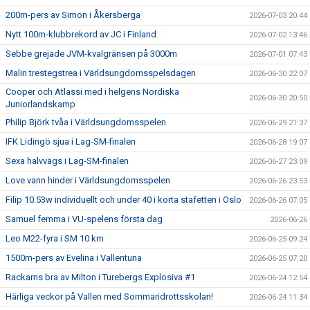
200m-pers av Simon i Åkersberga
2026-07-03 20:44
Nytt 100m-klubbrekord av JC i Finland
2026-07-02 13:46
Sebbe grejade JVM-kvalgränsen på 3000m
2026-07-01 07:43
Malin trestegstrea i Världsungdomsspelsdagen
2026-06-30 22:07
Cooper och Atlassi med i helgens Nordiska
2026-06-30 20:50
Juniorlandskamp
Philip Björk tvåa i Världsungdomsspelen
2026-06-29 21:37
IFK Lidingö sjua i Lag-SM-finalen
2026-06-28 19:07
Sexa halvvägs i Lag-SM-finalen
2026-06-27 23:09
Love vann hinder i Världsungdomsspelen
2026-06-26 23:53
Filip 10.53w individuellt och under 40 i korta stafetten i Oslo
2026-06-26 07:05
Samuel femma i VU-spelens första dag
2026-06-26
Leo M22-fyra i SM 10 km
2026-06-25 09:24
1500m-pers av Evelina i Vallentuna
2026-06-25 07:20
Rackarns bra av Milton i Turebergs Explosiva #1
2026-06-24 12:54
Härliga veckor på Vallen med Sommaridrottsskolan!
2026-06-24 11:34