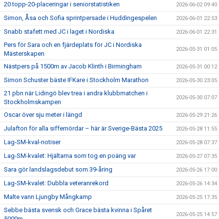
20 topp-20-placeringar i seniorstatistiken
2026-06-02 09:40
Simon, Åsa och Sofia sprintpersade i Huddingespelen
2026-06-01 22:53
Snabb stafett med JC i laget i Nordiska
2026-06-01 22:31
Pers för Sara och en fjärdeplats för JC i Nordiska
2026-05-31 01:05
Mästerskapen
Nästpers på 1500m av Jacob Klinth i Birmingham
2026-05-31 00:12
Simon Schuster bäste IFKare i Stockholm Marathon
2026-05-30 23:05
21 pbn när Lidingö blev trea i andra klubbmatchen i
2026-05-30 07:07
Stockholmskampen
Oscar över sju meter i längd
2026-05-29 21:26
Julafton för alla siffernördar – här är Sverige-Bästa 2025
2026-05-28 11:55
Lag-SM-kval-notiser
2026-05-28 07:37
Lag-SM-kvalet: Hjältarna som tog en poäng var
2026-05-27 07:35
Sara gör landslagsdebut som 39-åring
2026-05-26 17:00
Lag-SM-kvalet: Dubbla veteranrekord
2026-05-26 14:34
Malte vann Ljungby Mångkamp
2026-05-25 17:35
Sebbe bästa svensk och Grace bästa kvinna i Spåret
2026-05-25 14:57
5000m