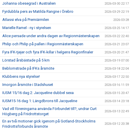
Johanna obesegrad i Australien
2026-03-30 22:17
Fyrdubbla pers av Matilda Rangne i Örebro
2026-03-29 22:19
Atlassi elva på Premiärmilen
2026-03-28
Marielle Ramel - ny i styrelsen
2026-03-25 14:17
Alice persade under andra dagen av Regionmästerskapen
2026-03-22 22:40
Philip och Philip på pallen i Regionmästerskapen
2026-03-21 23:07
Fyra IFK-tjejer och fyra IFK-killar i helgens Regionfinaler
2026-03-20 21:47
Lörstad årsbästade på 5 km
2026-03-19 07:00
Beblomstrade på IFKs årsmöte
2026-03-18 22:04
Klubbens nya styrelse!
2026-03-17 22:50
Imorgon årsmöte i Stadshuset
2026-03-16 11:59
IUSM 15/16 dag 2: Jacqueline dubbel sexa
2026-03-15 20:47
IUSM15-16 dag 1: Längdbrons till Jacqueline
2026-03-14 23:18
Vad vill föreningarna använda Förbundet till?, undrar Curt
2026-03-13 22:49
Högberg på Friidrottstorget
En av två motioner gick igenom på Gotland-Stockholms
2026-03-12 20:38
Friidrottsförbunds årsmöte