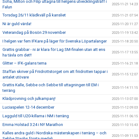
Sofia, Milton och Filip uttagna till helgens utvecklingsträff i
2025-11-21 14:23
Falun
Torsdag 26/11 klädkväll på kansliet
2025-11-21 07:54
Ni är guld värda!
2025-11-20 11:27
Veterandag på Bosön 29 november
2025-11-19 13:42
I helgen var fem IFKare på läger för Svenska Löpartalanger
2025-11-18 20:50
Grattis grabbar - ni är klara för Lag SM-finalen utan att ens
2025-11-17 13:55
ha tävla om det!!
Glitter – IFK-galans tema
2025-11-16 21:18
Staffan skriver på Friidrottstorget om att friidrotten tappar i
2025-11-15 12:07
antalet utövare
Grattis Kalle, Sebbe och Sebbe till uttagningen till EM i
2025-11-14 11:15
terräng
Klädprovning och julkampanj!
2025-11-13 07:00
Luciaspelen 12-14 december
2025-11-12 09:03
Lagguld till U20-killarna i NM i terräng
2025-11-11 06:15
Emma Holstad 3:24 i NY Marathon
2025-11-10 15:43
Kalles andra guld i Nordiska mästerskapen i terräng – och
2025-11-09 11:53
Sebbe Staghs första medalj