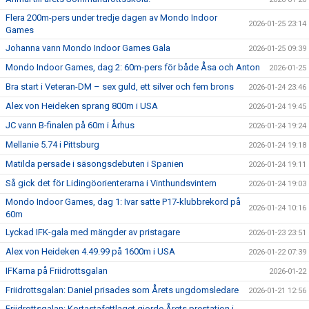
Flera 200m-pers under tredje dagen av Mondo Indoor
2026-01-25 23:14
Games
Johanna vann Mondo Indoor Games Gala
2026-01-25 09:39
Mondo Indoor Games, dag 2: 60m-pers för både Åsa och Anton
2026-01-25
Bra start i Veteran-DM – sex guld, ett silver och fem brons
2026-01-24 23:46
Alex von Heideken sprang 800m i USA
2026-01-24 19:45
JC vann B-finalen på 60m i Århus
2026-01-24 19:24
Mellanie 5.74 i Pittsburg
2026-01-24 19:18
Matilda persade i säsongsdebuten i Spanien
2026-01-24 19:11
Så gick det för Lidingöorienterarna i Vinthundsvintern
2026-01-24 19:03
Mondo Indoor Games, dag 1: Ivar satte P17-klubbrekord på
2026-01-24 10:16
60m
Lyckad IFK-gala med mängder av pristagare
2026-01-23 23:51
Alex von Heideken 4.49.99 på 1600m i USA
2026-01-22 07:39
IFKarna på Friidrottsgalan
2026-01-22
Friidrottsgalan: Daniel prisades som Årets ungdomsledare
2026-01-21 12:56
Friidrottsgalan: Kortastafettlaget gjorde Årets prestation i