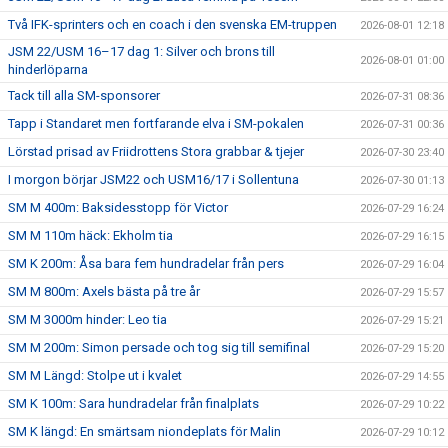
Två IFK-sprinters och en coach i den svenska EM-truppen
2026-08-01 12:18
JSM 22/USM 16–17 dag 1: Silver och brons till
2026-08-01 01:00
hinderlöparna
Tack till alla SM-sponsorer
2026-07-31 08:36
Tapp i Standaret men fortfarande elva i SM-pokalen
2026-07-31 00:36
Lörstad prisad av Friidrottens Stora grabbar & tjejer
2026-07-30 23:40
I morgon börjar JSM22 och USM16/17 i Sollentuna
2026-07-30 01:13
SM M 400m: Baksidesstopp för Victor
2026-07-29 16:24
SM M 110m häck: Ekholm tia
2026-07-29 16:15
SM K 200m: Åsa bara fem hundradelar från pers
2026-07-29 16:04
SM M 800m: Axels bästa på tre år
2026-07-29 15:57
SM M 3000m hinder: Leo tia
2026-07-29 15:21
SM M 200m: Simon persade och tog sig till semifinal
2026-07-29 15:20
SM M Längd: Stolpe ut i kvalet
2026-07-29 14:55
SM K 100m: Sara hundradelar från finalplats
2026-07-29 10:22
SM K längd: En smärtsam niondeplats för Malin
2026-07-29 10:12