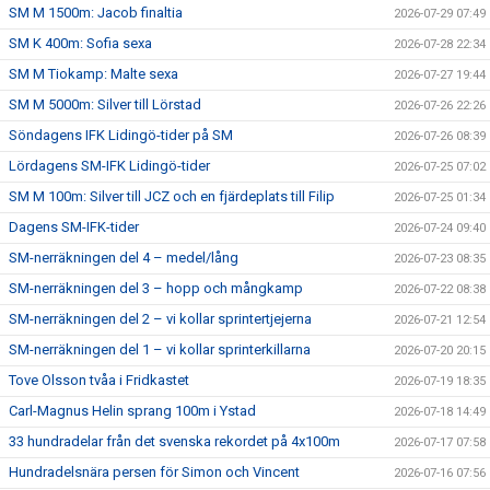
SM M 1500m: Jacob finaltia
2026-07-29 07:49
SM K 400m: Sofia sexa
2026-07-28 22:34
SM M Tiokamp: Malte sexa
2026-07-27 19:44
SM M 5000m: Silver till Lörstad
2026-07-26 22:26
Söndagens IFK Lidingö-tider på SM
2026-07-26 08:39
Lördagens SM-IFK Lidingö-tider
2026-07-25 07:02
SM M 100m: Silver till JCZ och en fjärdeplats till Filip
2026-07-25 01:34
Dagens SM-IFK-tider
2026-07-24 09:40
SM-nerräkningen del 4 – medel/lång
2026-07-23 08:35
SM-nerräkningen del 3 – hopp och mångkamp
2026-07-22 08:38
SM-nerräkningen del 2 – vi kollar sprintertjejerna
2026-07-21 12:54
SM-nerräkningen del 1 – vi kollar sprinterkillarna
2026-07-20 20:15
Tove Olsson tvåa i Fridkastet
2026-07-19 18:35
Carl-Magnus Helin sprang 100m i Ystad
2026-07-18 14:49
33 hundradelar från det svenska rekordet på 4x100m
2026-07-17 07:58
Hundradelsnära persen för Simon och Vincent
2026-07-16 07:56