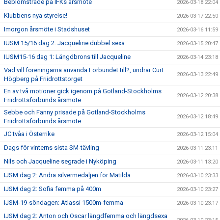
Beblomstrade på IFKs årsmöte
2026-03-18 22:04
Klubbens nya styrelse!
2026-03-17 22:50
Imorgon årsmöte i Stadshuset
2026-03-16 11:59
IUSM 15/16 dag 2: Jacqueline dubbel sexa
2026-03-15 20:47
IUSM15-16 dag 1: Längdbrons till Jacqueline
2026-03-14 23:18
Vad vill föreningarna använda Förbundet till?, undrar Curt
2026-03-13 22:49
Högberg på Friidrottstorget
En av två motioner gick igenom på Gotland-Stockholms
2026-03-12 20:38
Friidrottsförbunds årsmöte
Sebbe och Fanny prisade på Gotland-Stockholms
2026-03-12 18:49
Friidrottsförbunds årsmöte
JC tvåa i Österrike
2026-03-12 15:04
Dags för vinterns sista SM-tävling
2026-03-11 23:11
Nils och Jacqueline segrade i Nyköping
2026-03-11 13:20
IJSM dag 2: Andra silvermedaljen för Matilda
2026-03-10 23:33
IJSM dag 2: Sofia femma på 400m
2026-03-10 23:27
IJSM-19-söndagen: Atlassi 1500m-femma
2026-03-10 23:17
IJSM dag 2: Anton och Oscar längdfemma och längdsexa