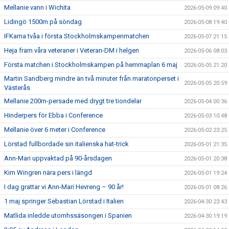
Mellanie vann i Wichita
2026-05-09 09:40
Lidingö 1500m på söndag
2026-05-08 19:40
IFKarna tvåa i första Stockholmskampenmatchen
2026-05-07 21:15
Heja fram våra veteraner i Veteran-DM i helgen
2026-05-06 08:03
Första matchen i Stockholmskampen på hemmaplan 6 maj
2026-05-05 21:20
Martin Sandberg mindre än två minuter från maratonperset i
2026-05-05 20:59
Västerås
Mellanie 200m-persade med drygt tre tiondelar
2026-05-04 00:36
Hinderpers för Ebba i Conference
2026-05-03 10:48
Mellanie över 6 meter i Conference
2026-05-02 23:25
Lörstad fullbordade sin italienska hat-trick
2026-05-01 21:35
Ann-Mari uppvaktad på 90-årsdagen
2026-05-01 20:38
Kim Wingren nära pers i längd
2026-05-01 19:24
I dag grattar vi Ann-Mari Hevreng – 90 år!
2026-05-01 08:26
1 maj springer Sebastian Lörstad i Italien
2026-04-30 23:43
Matlida inledde utomhssäsongen i Spanien
2026-04-30 19:19