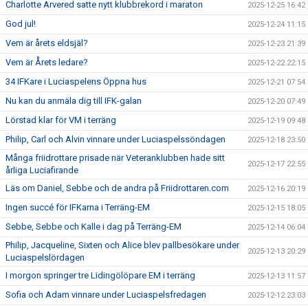
Charlotte Arvered satte nytt klubbrekord i maraton
2025-12-25 16:42
God jul!
2025-12-24 11:15
Vem är årets eldsjäl?
2025-12-23 21:39
Vem är Årets ledare?
2025-12-22 22:15
34 IFKare i Luciaspelens Öppna hus
2025-12-21 07:54
Nu kan du anmäla dig till IFK-galan
2025-12-20 07:49
Lörstad klar för VM i terräng
2025-12-19 09:48
Philip, Carl och Alvin vinnare under Luciaspelssöndagen
2025-12-18 23:50
Många friidrottare prisade när Veteranklubben hade sitt
2025-12-17 22:55
årliga Luciafirande
Läs om Daniel, Sebbe och de andra på Friidrottaren.com
2025-12-16 20:19
Ingen succé för IFKarna i Terräng-EM
2025-12-15 18:05
Sebbe, Sebbe och Kalle i dag på Terräng-EM
2025-12-14 06:04
Philip, Jacqueline, Sixten och Alice blev pallbesökare under
2025-12-13 20:29
Luciaspelslördagen
I morgon springer tre Lidingölöpare EM i terräng
2025-12-13 11:57
Sofia och Adam vinnare under Luciaspelsfredagen
2025-12-12 23:03