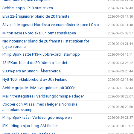
Sebbe i topp i P19-statistiken
2026-07-06 07:43
Elva 22-årsjuniorer bland de 20 främsta
2026-07-05 17:30
Silver till Magnus i Nordiska veteranmästerskapen i Oslo
2026-07-05 11:48
Milton sexa i Nordiska juniormästerskapen
2026-07-05 09:37
Nio noteringar bland de 20 främsta i statistiken för
2026-07-04 21:44
tjejseniorerna
Philip Björk satte P13-klubbrekord i stavhopp
2026-07-04 16:11
13 IFKare bland de 20 främsta i landet
2026-07-03 23:12
200m-pers av Simon i Åkersberga
2026-07-03 20:44
Nytt 100m-klubbrekord av JC i Finland
2026-07-02 13:46
Sebbe grejade JVM-kvalgränsen på 3000m
2026-07-01 07:43
Malin trestegstrea i Världsungdomsspelsdagen
2026-06-30 22:07
Cooper och Atlassi med i helgens Nordiska
2026-06-30 20:50
Juniorlandskamp
Philip Björk tvåa i Världsungdomsspelen
2026-06-29 21:37
IFK Lidingö sjua i Lag-SM-finalen
2026-06-28 19:07