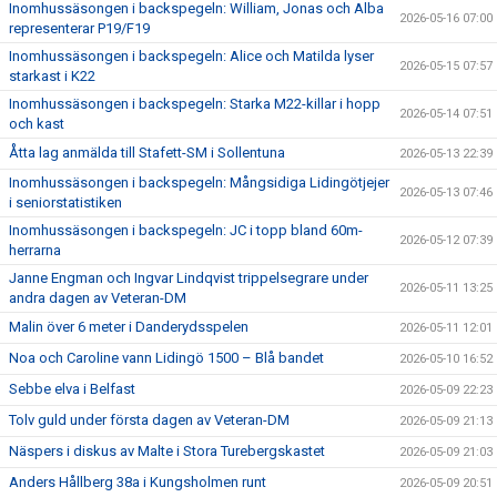
Inomhussäsongen i backspegeln: William, Jonas och Alba
2026-05-16 07:00
representerar P19/F19
Inomhussäsongen i backspegeln: Alice och Matilda lyser
2026-05-15 07:57
starkast i K22
Inomhussäsongen i backspegeln: Starka M22-killar i hopp
2026-05-14 07:51
och kast
Åtta lag anmälda till Stafett-SM i Sollentuna
2026-05-13 22:39
Inomhussäsongen i backspegeln: Mångsidiga Lidingötjejer
2026-05-13 07:46
i seniorstatistiken
Inomhussäsongen i backspegeln: JC i topp bland 60m-
2026-05-12 07:39
herrarna
Janne Engman och Ingvar Lindqvist trippelsegrare under
2026-05-11 13:25
andra dagen av Veteran-DM
Malin över 6 meter i Danderydsspelen
2026-05-11 12:01
Noa och Caroline vann Lidingö 1500 – Blå bandet
2026-05-10 16:52
Sebbe elva i Belfast
2026-05-09 22:23
Tolv guld under första dagen av Veteran-DM
2026-05-09 21:13
Näspers i diskus av Malte i Stora Turebergskastet
2026-05-09 21:03
Anders Hållberg 38a i Kungsholmen runt
2026-05-09 20:51